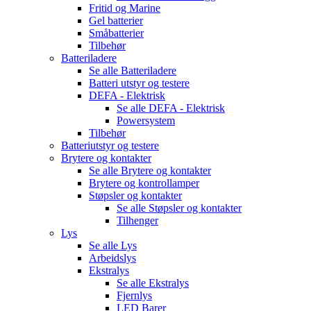
Fritid og Marine
Gel batterier
Småbatterier
Tilbehør
Batteriladere
Se alle
Batteriladere
Batteri utstyr og testere
DEFA - Elektrisk
Se alle
DEFA - Elektrisk
Powersystem
Tilbehør
Batteriutstyr og testere
Brytere og kontakter
Se alle
Brytere og kontakter
Brytere og kontrollamper
Støpsler og kontakter
Se alle
Støpsler og kontakter
Tilhenger
Lys
Se alle
Lys
Arbeidslys
Ekstralys
Se alle
Ekstralys
Fjernlys
LED Barer