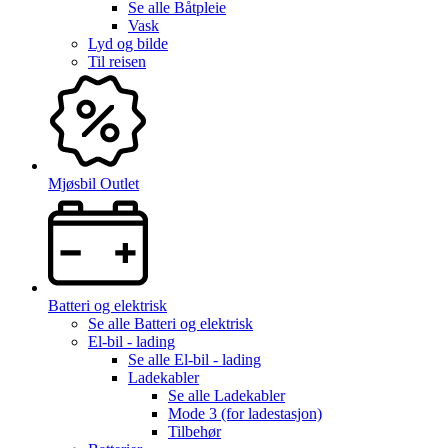
Se alle
Båtpleie
Vask
Lyd og bilde
Til reisen
Mjøsbil Outlet
Batteri og elektrisk
Se alle
Batteri og elektrisk
El-bil - lading
Se alle
El-bil - lading
Ladekabler
Se alle
Ladekabler
Mode 3 (for ladestasjon)
Tilbehør