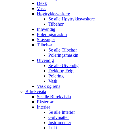
Dekk
Vask
Høytrykksvaskere
Se alle
Høytrykksvaskere
Tilbehør
Innvendig
Poleringsmaskin
Støvsuger
Tilbehør
Se alle
Tilbehør
Poleringsmaskin
Utvendig
Se alle
Utvendig
Dekk og Felg
Polering
Vask
Vask og rens
Bilrekvisita
Se alle
Bilrekvisita
Eksteriør
Interiør
Se alle
Interiør
Gulvmatter
Instrumenter
Lukt