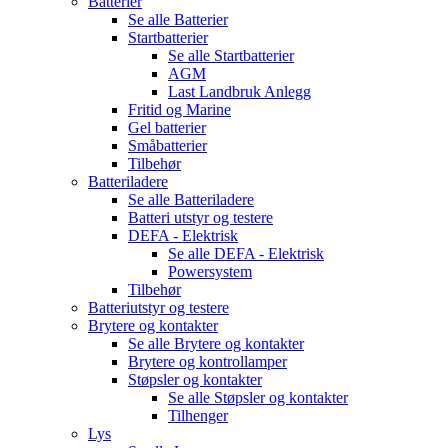
Batterier
Se alle
Batterier
Startbatterier
Se alle
Startbatterier
AGM
Last Landbruk Anlegg
Fritid og Marine
Gel batterier
Småbatterier
Tilbehør
Batteriladere
Se alle
Batteriladere
Batteri utstyr og testere
DEFA - Elektrisk
Se alle
DEFA - Elektrisk
Powersystem
Tilbehør
Batteriutstyr og testere
Brytere og kontakter
Se alle
Brytere og kontakter
Brytere og kontrollamper
Støpsler og kontakter
Se alle
Støpsler og kontakter
Tilhenger
Lys