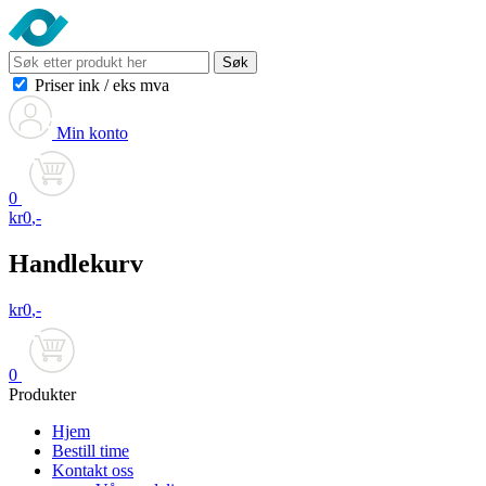
Søk
Priser ink
/
eks mva
Min konto
0
kr
0
,-
Handlekurv
kr
0
,-
0
Produkter
Hjem
Bestill time
Kontakt oss