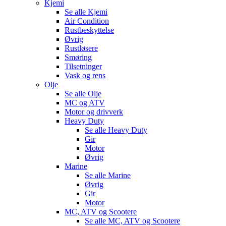
Kjemi
Se alle
Kjemi
Air Condition
Rustbeskyttelse
Øvrig
Rustløsere
Smøring
Tilsetninger
Vask og rens
Olje
Se alle
Olje
MC og ATV
Motor og drivverk
Heavy Duty
Se alle
Heavy Duty
Gir
Motor
Øvrig
Marine
Se alle
Marine
Øvrig
Gir
Motor
MC, ATV og Scootere
Se alle
MC, ATV og Scootere