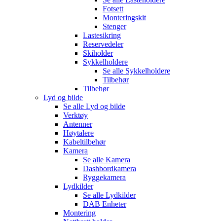
Fotsett
Monteringskit
Stenger
Lastesikring
Reservedeler
Skiholder
Sykkelholdere
Se alle
Sykkelholdere
Tilbehør
Tilbehør
Lyd og bilde
Se alle
Lyd og bilde
Verktøy
Antenner
Høytalere
Kabeltilbehør
Kamera
Se alle
Kamera
Dashbordkamera
Ryggekamera
Lydkilder
Se alle
Lydkilder
DAB Enheter
Montering