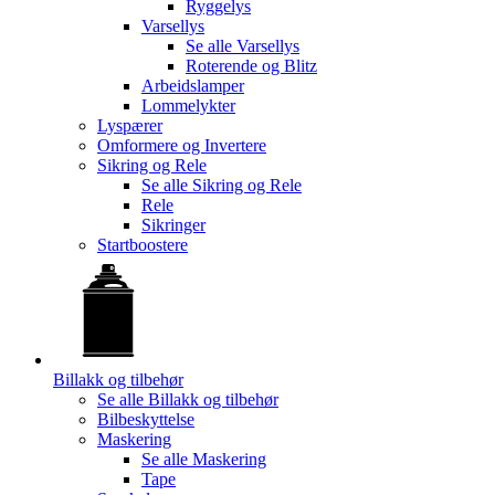
Ryggelys
Varsellys
Se alle
Varsellys
Roterende og Blitz
Arbeidslamper
Lommelykter
Lyspærer
Omformere og Invertere
Sikring og Rele
Se alle
Sikring og Rele
Rele
Sikringer
Startboostere
Billakk og tilbehør
Se alle
Billakk og tilbehør
Bilbeskyttelse
Maskering
Se alle
Maskering
Tape