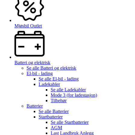
Mjøsbil Outlet
Batteri og elektrisk
Se alle
Batteri og elektrisk
El-bil - lading
Se alle
El-bil - lading
Ladekabler
Se alle
Ladekabler
Mode 3 (for ladestasjon)
Tilbehør
Batterier
Se alle
Batterier
Startbatterier
Se alle
Startbatterier
AGM
Last Landbruk Anlegg