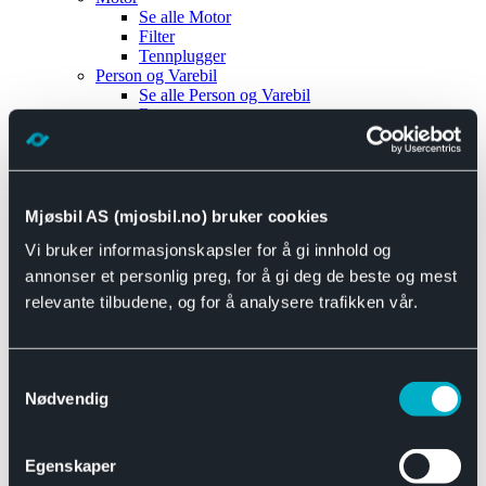
Se alle
Motor
Filter
Tennplugger
Person og Varebil
Se alle
Person og Varebil
Brems
Elektrisk
Bremser
Motor og drivverk
Universal
Se alle
Universal
Mjøsbil AS (mjosbil.no) bruker cookies
Bremsedeler
Vi bruker informasjonskapsler for å gi innhold og
Se alle
Bremsedeler
Bremsenippler
annonser et personlig preg, for å gi deg de beste og mest
Drivline og motor
relevante tilbudene, og for å analysere trafikken vår.
Se alle
Drivline og motor
Bensinpumpe
Eksosanlegg
Se alle
Eksosanlegg
Samtykkevalg
Reparasjonsmateriell
Nødvendig
Eksteriør
Se alle
Eksteriør
Horn og Tuter
Egenskaper
Speil
Interiør