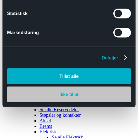
Se alle
Interiør
Sikkerhetsbelte
Statistikk
Tanklokk
Vindusviskere
Markedsføring
Detaljer
Tilhengere
Se alle
Tilhengere
Biltransport
Tillat alle
Maskinhenger
Yrkeshenger
Båthengere
Skaphengere
Ikke tillat
Varehengere
Reservedeler
Se alle
Reservedeler
Støpsler og kontakter
Aksel
Brems
Elektrisk
Se alle
Elektrisk