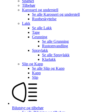
Sparkel
Tilbehør
Karosseri og understell
Se alle
Karosseri og understell
Rustbeskyttelse
Lakk
Se alle
Lakk
Tape
Grunning
Se alle
Grunning
Rustomvandling
Spraylakk
Se alle
Spraylakk
Klarlakk
Slip og Kapp
Se alle
Slip og Kapp
Kapp
Slip
Bilutstyr og tilbehør