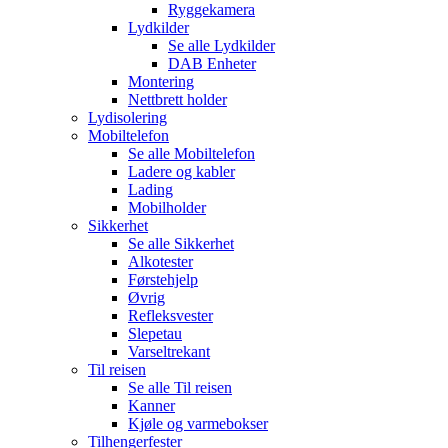
Ryggekamera
Lydkilder
Se alle
Lydkilder
DAB Enheter
Montering
Nettbrett holder
Lydisolering
Mobiltelefon
Se alle
Mobiltelefon
Ladere og kabler
Lading
Mobilholder
Sikkerhet
Se alle
Sikkerhet
Alkotester
Førstehjelp
Øvrig
Refleksvester
Slepetau
Varseltrekant
Til reisen
Se alle
Til reisen
Kanner
Kjøle og varmebokser
Tilhengerfester