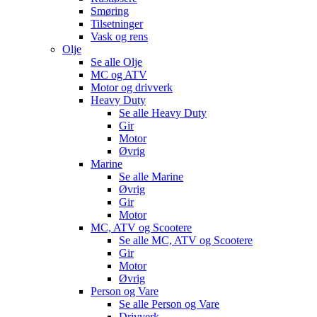
Smøring
Tilsetninger
Vask og rens
Olje
Se alle
Olje
MC og ATV
Motor og drivverk
Heavy Duty
Se alle
Heavy Duty
Gir
Motor
Øvrig
Marine
Se alle
Marine
Øvrig
Gir
Motor
MC, ATV og Scootere
Se alle
MC, ATV og Scootere
Gir
Motor
Øvrig
Person og Vare
Se alle
Person og Vare
Drivverk