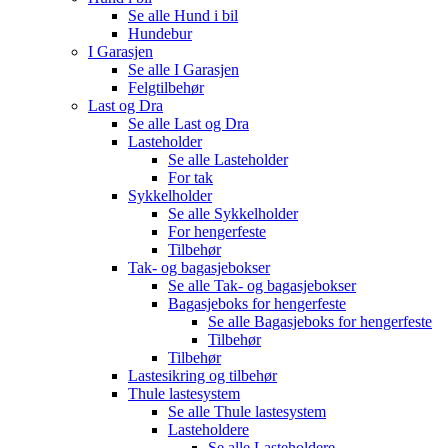
Se alle
Hund i bil
Hundebur
I Garasjen
Se alle
I Garasjen
Felgtilbehør
Last og Dra
Se alle
Last og Dra
Lasteholder
Se alle
Lasteholder
For tak
Sykkelholder
Se alle
Sykkelholder
For hengerfeste
Tilbehør
Tak- og bagasjebokser
Se alle
Tak- og bagasjebokser
Bagasjeboks for hengerfeste
Se alle
Bagasjeboks for hengerfeste
Tilbehør
Tilbehør
Lastesikring og tilbehør
Thule lastesystem
Se alle
Thule lastesystem
Lasteholdere
Se alle
Lasteholdere