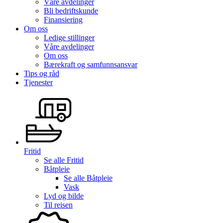
Våre avdelinger
Bli bedriftskunde
Finansiering
Om oss
Ledige stillinger
Våre avdelinger
Om oss
Bærekraft og samfunnsansvar
Tips og råd
Tjenester
Fritid
Se alle
Fritid
Båtpleie
Se alle
Båtpleie
Vask
Lyd og bilde
Til reisen