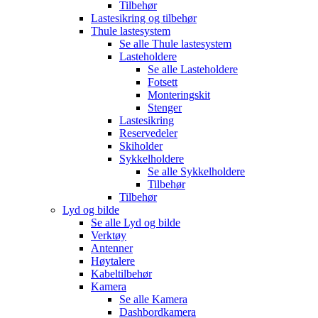
Tilbehør
Lastesikring og tilbehør
Thule lastesystem
Se alle
Thule lastesystem
Lasteholdere
Se alle
Lasteholdere
Fotsett
Monteringskit
Stenger
Lastesikring
Reservedeler
Skiholder
Sykkelholdere
Se alle
Sykkelholdere
Tilbehør
Tilbehør
Lyd og bilde
Se alle
Lyd og bilde
Verktøy
Antenner
Høytalere
Kabeltilbehør
Kamera
Se alle
Kamera
Dashbordkamera