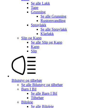
Se alle
Lakk
Tape
Grunning
Se alle
Grunning
Rustomvandling
Spraylakk
Se alle
Spraylakk
Klarlakk
Slip og Kapp
Se alle
Slip og Kapp
Kapp
Slip
Bilutstyr og tilbehør
Se alle
Bilutstyr og tilbehør
Barn I Bil
Se alle
Barn I Bil
Tilbehør
Bilpleie
Se alle
Bilpleie