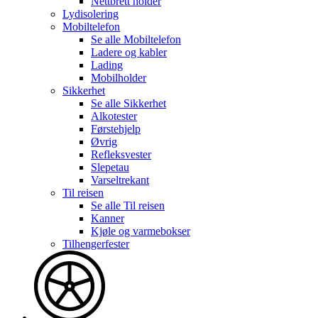
Nettbrett holder
Lydisolering
Mobiltelefon
Se alle
Mobiltelefon
Ladere og kabler
Lading
Mobilholder
Sikkerhet
Se alle
Sikkerhet
Alkotester
Førstehjelp
Øvrig
Refleksvester
Slepetau
Varseltrekant
Til reisen
Se alle
Til reisen
Kanner
Kjøle og varmebokser
Tilhengerfester