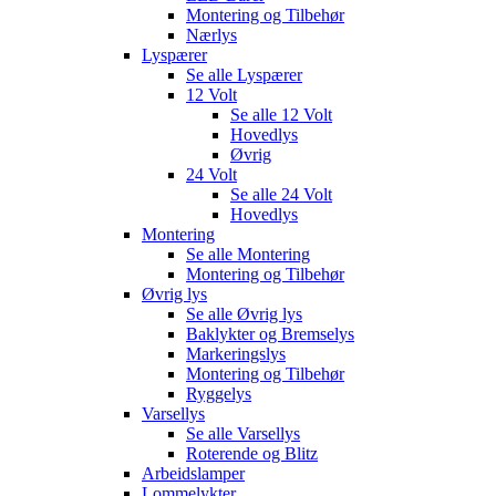
Montering og Tilbehør
Nærlys
Lyspærer
Se alle
Lyspærer
12 Volt
Se alle
12 Volt
Hovedlys
Øvrig
24 Volt
Se alle
24 Volt
Hovedlys
Montering
Se alle
Montering
Montering og Tilbehør
Øvrig lys
Se alle
Øvrig lys
Baklykter og Bremselys
Markeringslys
Montering og Tilbehør
Ryggelys
Varsellys
Se alle
Varsellys
Roterende og Blitz
Arbeidslamper
Lommelykter