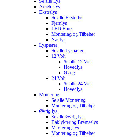
Se alle
Lys
Arbeidslys
Ekstralys
Se alle
Ekstralys
Fjernlys
LED Barer
Montering og Tilbehør
Nærlys
Lyspærer
Se alle
Lyspærer
12 Volt
Se alle
12 Volt
Hovedlys
Øvrig
24 Volt
Se alle
24 Volt
Hovedlys
Montering
Se alle
Montering
Montering og Tilbehør
Øvrig lys
Se alle
Øvrig lys
Baklykter og Bremselys
Markeringslys
Montering og Tilbehør