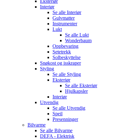
Eksteriør
Interiør
Se alle
Interiør
Gulvmatter
Instrumenter
Lukt
Se alle
Lukt
Wonderbaum
Oppbevaring
Setetrekk
Solbeskyttelse
Snøkost og isskraper
Styling
Se alle
Styling
Eksteriør
Se alle
Eksteriør
Hjulkapsler
Interiør
Utvendig
Se alle
Utvendig
Speil
Presenninger
Bilvarme
Se alle
Bilvarme
DEFA - Elektrisk