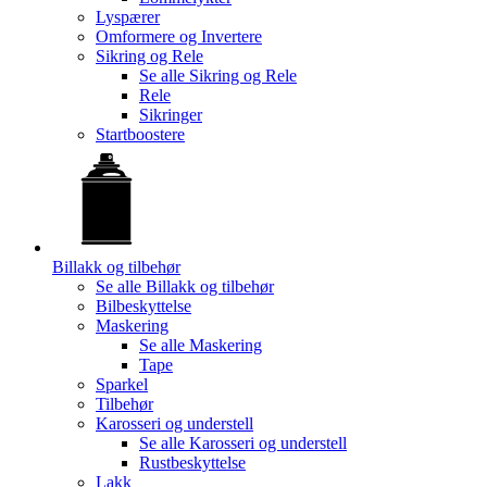
Lyspærer
Omformere og Invertere
Sikring og Rele
Se alle
Sikring og Rele
Rele
Sikringer
Startboostere
Billakk og tilbehør
Se alle
Billakk og tilbehør
Bilbeskyttelse
Maskering
Se alle
Maskering
Tape
Sparkel
Tilbehør
Karosseri og understell
Se alle
Karosseri og understell
Rustbeskyttelse
Lakk