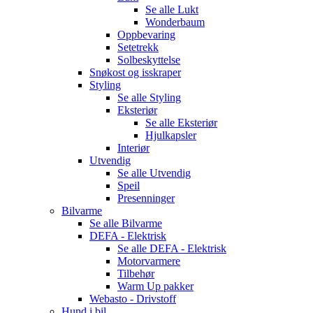
Se alle
Lukt
Wonderbaum
Oppbevaring
Setetrekk
Solbeskyttelse
Snøkost og isskraper
Styling
Se alle
Styling
Eksteriør
Se alle
Eksteriør
Hjulkapsler
Interiør
Utvendig
Se alle
Utvendig
Speil
Presenninger
Bilvarme
Se alle
Bilvarme
DEFA - Elektrisk
Se alle
DEFA - Elektrisk
Motorvarmere
Tilbehør
Warm Up pakker
Webasto - Drivstoff
Hund i bil