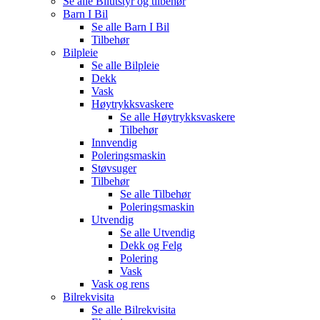
Se alle
Bilutstyr og tilbehør
Barn I Bil
Se alle
Barn I Bil
Tilbehør
Bilpleie
Se alle
Bilpleie
Dekk
Vask
Høytrykksvaskere
Se alle
Høytrykksvaskere
Tilbehør
Innvendig
Poleringsmaskin
Støvsuger
Tilbehør
Se alle
Tilbehør
Poleringsmaskin
Utvendig
Se alle
Utvendig
Dekk og Felg
Polering
Vask
Vask og rens
Bilrekvisita
Se alle
Bilrekvisita