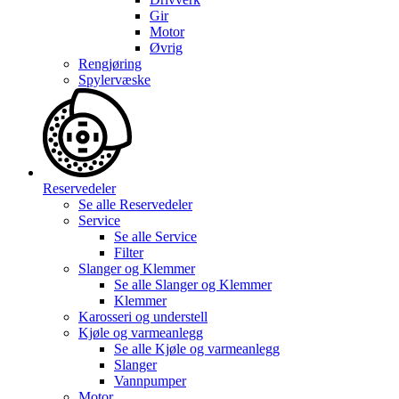
Gir
Motor
Øvrig
Rengjøring
Spylervæske
Reservedeler
Se alle
Reservedeler
Service
Se alle
Service
Filter
Slanger og Klemmer
Se alle
Slanger og Klemmer
Klemmer
Karosseri og understell
Kjøle og varmeanlegg
Se alle
Kjøle og varmeanlegg
Slanger
Vannpumper
Motor