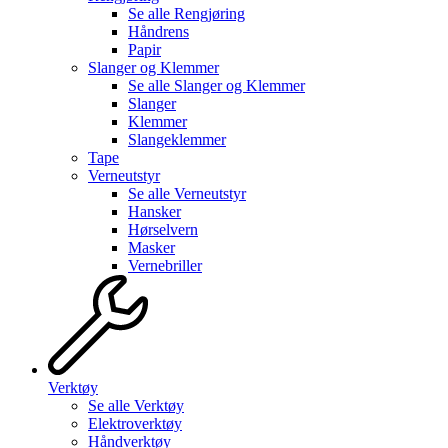
Se alle
Rengjøring
Håndrens
Papir
Slanger og Klemmer
Se alle
Slanger og Klemmer
Slanger
Klemmer
Slangeklemmer
Tape
Verneutstyr
Se alle
Verneutstyr
Hansker
Hørselvern
Masker
Vernebriller
Verktøy
Se alle
Verktøy
Elektroverktøy
Håndverktøy