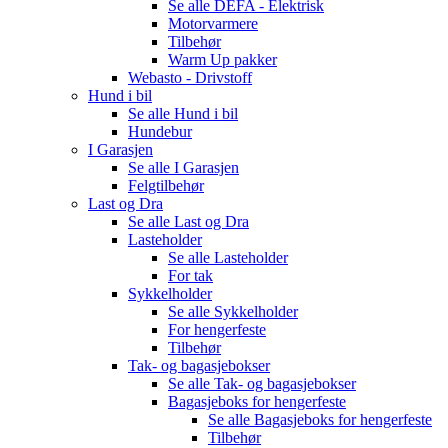
Se alle
DEFA - Elektrisk
Motorvarmere
Tilbehør
Warm Up pakker
Webasto - Drivstoff
Hund i bil
Se alle
Hund i bil
Hundebur
I Garasjen
Se alle
I Garasjen
Felgtilbehør
Last og Dra
Se alle
Last og Dra
Lasteholder
Se alle
Lasteholder
For tak
Sykkelholder
Se alle
Sykkelholder
For hengerfeste
Tilbehør
Tak- og bagasjebokser
Se alle
Tak- og bagasjebokser
Bagasjeboks for hengerfeste
Se alle
Bagasjeboks for hengerfeste
Tilbehør