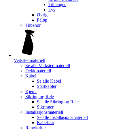
Tilhenger
Lys
Øvrig
Påløp
Tilbehør
Verkstedmateriell
Se alle
Verkstedmateriell
Dekkmateriell
Kabel
Se alle
Kabel
Startkabler
Kjemi
Sikring og Rele
Se alle
Sikring og Rele
Sikringer
Installasjonsmateriell
Se alle
Installasjonsmateriell
Kabelsko
Rengjøring