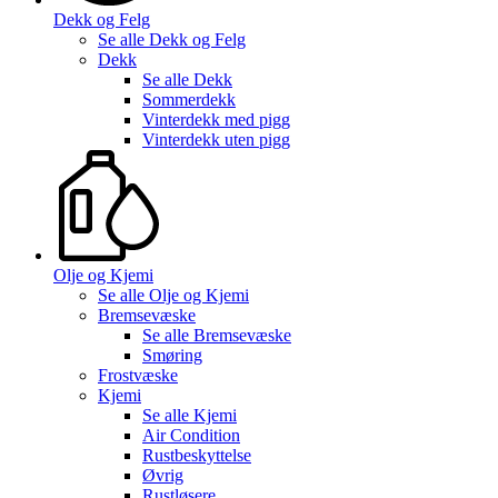
Dekk og Felg
Se alle
Dekk og Felg
Dekk
Se alle
Dekk
Sommerdekk
Vinterdekk med pigg
Vinterdekk uten pigg
Olje og Kjemi
Se alle
Olje og Kjemi
Bremsevæske
Se alle
Bremsevæske
Smøring
Frostvæske
Kjemi
Se alle
Kjemi
Air Condition
Rustbeskyttelse
Øvrig
Rustløsere