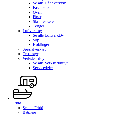
Se alle
Håndverktøy
Fastnøkler
Øvrig
Piper
Skrutrekkere
Tenger
Luftverktøy
Se alle
Luftverktøy
Slip
Koblinger
Spesialverktøy
Testutstyr
Verkstedutstyr
Se alle
Verkstedutstyr
Servicedeler
Fritid
Se alle
Fritid
Båtpleie