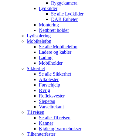
Ryggekamera
Lydkilder
Se alle
Lydkilder
DAB Enheter
Montering
Nettbrett holder
Lydisolering
Mobiltelefon
Se alle
Mobiltelefon
Ladere og kabler
Lading
Mobilholder
Sikkerhet
Se alle
Sikkerhet
Alkotester
Førstehjelp
Øvrig
Refleksvester
Slepetau
Varseltrekant
Til reisen
Se alle
Til reisen
Kanner
Kjøle og varmebokser
Tilhengerfester