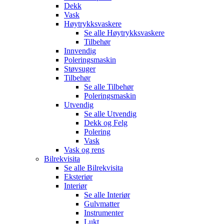
Dekk
Vask
Høytrykksvaskere
Se alle
Høytrykksvaskere
Tilbehør
Innvendig
Poleringsmaskin
Støvsuger
Tilbehør
Se alle
Tilbehør
Poleringsmaskin
Utvendig
Se alle
Utvendig
Dekk og Felg
Polering
Vask
Vask og rens
Bilrekvisita
Se alle
Bilrekvisita
Eksteriør
Interiør
Se alle
Interiør
Gulvmatter
Instrumenter
Lukt