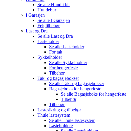
Se alle
Hund i bil
Hundebur
I Garasjen
Se alle
I Garasjen
Felgtilbehør
Last og Dra
Se alle
Last og Dra
Lasteholder
Se alle
Lasteholder
For tak
Sykkelholder
Se alle
Sykkelholder
For hengerfeste
Tilbehør
Tak- og bagasjebokser
Se alle
Tak- og bagasjebokser
Bagasjeboks for hengerfeste
Se alle
Bagasjeboks for hengerfeste
Tilbehør
Tilbehør
Lastesikring og tilbehør
Thule lastesystem
Se alle
Thule lastesystem
Lasteholdere
Se alle
Lasteholdere