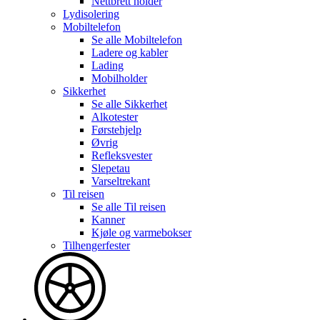
Nettbrett holder
Lydisolering
Mobiltelefon
Se alle
Mobiltelefon
Ladere og kabler
Lading
Mobilholder
Sikkerhet
Se alle
Sikkerhet
Alkotester
Førstehjelp
Øvrig
Refleksvester
Slepetau
Varseltrekant
Til reisen
Se alle
Til reisen
Kanner
Kjøle og varmebokser
Tilhengerfester