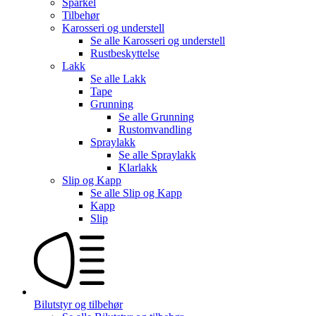
Sparkel
Tilbehør
Karosseri og understell
Se alle
Karosseri og understell
Rustbeskyttelse
Lakk
Se alle
Lakk
Tape
Grunning
Se alle
Grunning
Rustomvandling
Spraylakk
Se alle
Spraylakk
Klarlakk
Slip og Kapp
Se alle
Slip og Kapp
Kapp
Slip
Bilutstyr og tilbehør