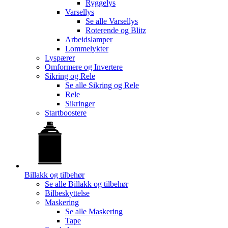
Ryggelys
Varsellys
Se alle
Varsellys
Roterende og Blitz
Arbeidslamper
Lommelykter
Lyspærer
Omformere og Invertere
Sikring og Rele
Se alle
Sikring og Rele
Rele
Sikringer
Startboostere
Billakk og tilbehør
Se alle
Billakk og tilbehør
Bilbeskyttelse
Maskering
Se alle
Maskering
Tape