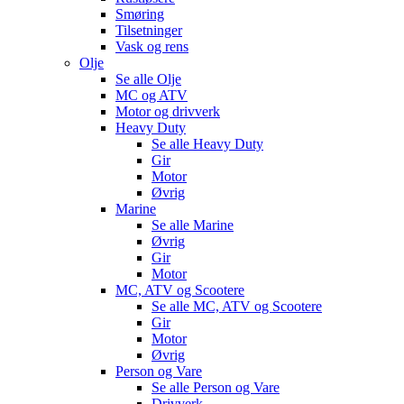
Smøring
Tilsetninger
Vask og rens
Olje
Se alle
Olje
MC og ATV
Motor og drivverk
Heavy Duty
Se alle
Heavy Duty
Gir
Motor
Øvrig
Marine
Se alle
Marine
Øvrig
Gir
Motor
MC, ATV og Scootere
Se alle
MC, ATV og Scootere
Gir
Motor
Øvrig
Person og Vare
Se alle
Person og Vare
Drivverk