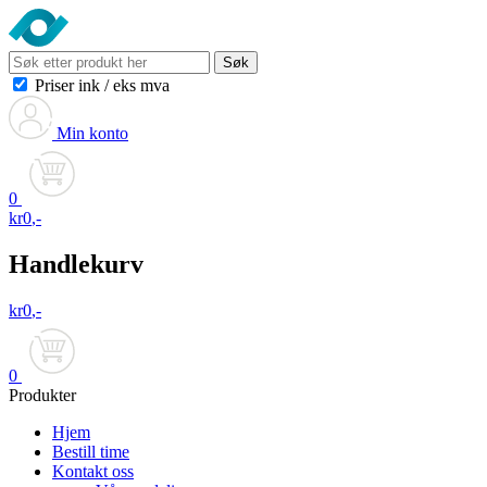
Søk
Priser ink
/
eks mva
Min konto
0
kr
0
,-
Handlekurv
kr
0
,-
0
Produkter
Hjem
Bestill time
Kontakt oss