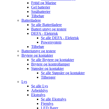
Fritid og Marine
Gel batterier
Småbatterier
Tilbehør
Batteriladere
Se alle
Batteriladere
Batteri utstyr og testere
DEFA - Elektrisk
Se alle
DEFA - Elektrisk
Powersystem
Tilbehør
Batteriutstyr og testere
Brytere og kontakter
Se alle
Brytere og kontakter
Brytere og kontrollamper
Støpsler og kontakter
Se alle
Støpsler og kontakter
Tilhenger
Lys
Se alle
Lys
Arbeidslys
Ekstralys
Se alle
Ekstralys
Fjernlys
LED Barer