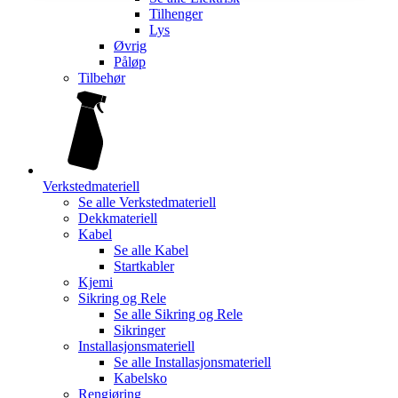
Tilhenger
Lys
Øvrig
Påløp
Tilbehør
Verkstedmateriell
Se alle
Verkstedmateriell
Dekkmateriell
Kabel
Se alle
Kabel
Startkabler
Kjemi
Sikring og Rele
Se alle
Sikring og Rele
Sikringer
Installasjonsmateriell
Se alle
Installasjonsmateriell
Kabelsko
Rengjøring