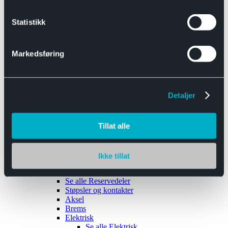
Se alle
Interiør
Sikkerhetsbelte
Statistikk
Tanklokk
Vindusviskere
Markedsføring
Detaljer
Tilhengere
Se alle
Tilhengere
Biltransport
Tillat alle
Maskinhenger
Yrkeshenger
Båthengere
Skaphengere
Ikke tillat
Varehengere
Reservedeler
Se alle
Reservedeler
Støpsler og kontakter
Aksel
Brems
Elektrisk
Se alle
Elektrisk