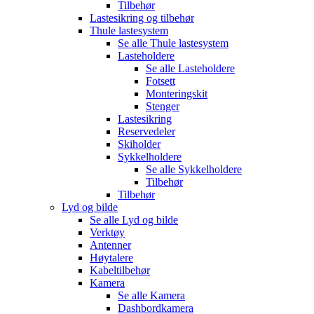
Tilbehør
Lastesikring og tilbehør
Thule lastesystem
Se alle
Thule lastesystem
Lasteholdere
Se alle
Lasteholdere
Fotsett
Monteringskit
Stenger
Lastesikring
Reservedeler
Skiholder
Sykkelholdere
Se alle
Sykkelholdere
Tilbehør
Tilbehør
Lyd og bilde
Se alle
Lyd og bilde
Verktøy
Antenner
Høytalere
Kabeltilbehør
Kamera
Se alle
Kamera
Dashbordkamera