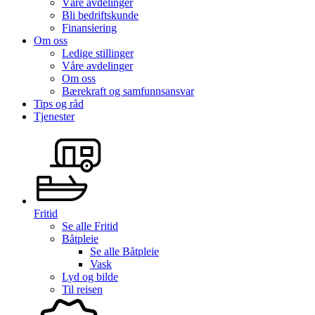
Våre avdelinger
Bli bedriftskunde
Finansiering
Om oss
Ledige stillinger
Våre avdelinger
Om oss
Bærekraft og samfunnsansvar
Tips og råd
Tjenester
Fritid
Se alle
Fritid
Båtpleie
Se alle
Båtpleie
Vask
Lyd og bilde
Til reisen