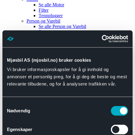
Se alle
Motor
Filter
Tennplugger
Person og Varebil
Se alle
Person og Varebil
Brems
Elektrisk
Bremser
Motor og drivverk
Universal
Se alle
Universal
Mjøsbil AS (mjosbil.no) bruker cookies
Bremsedeler
Vi bruker informasjonskapsler for å gi innhold og
Se alle
Bremsedeler
Bremsenippler
annonser et personlig preg, for å gi deg de beste og mest
Drivline og motor
relevante tilbudene, og for å analysere trafikken vår.
Se alle
Drivline og motor
Bensinpumpe
Eksosanlegg
Se alle
Eksosanlegg
Samtykkevalg
Reparasjonsmateriell
Nødvendig
Eksteriør
Se alle
Eksteriør
Horn og Tuter
Egenskaper
Speil
Interiør