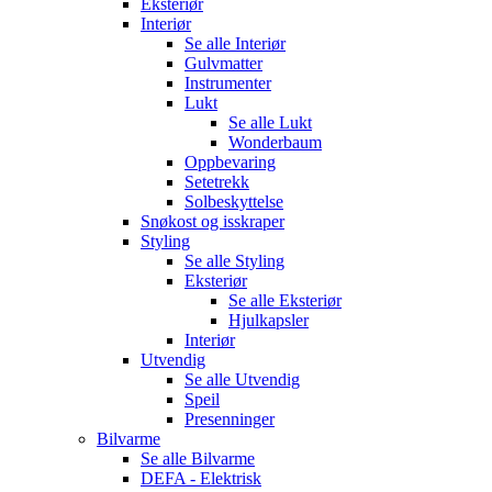
Eksteriør
Interiør
Se alle
Interiør
Gulvmatter
Instrumenter
Lukt
Se alle
Lukt
Wonderbaum
Oppbevaring
Setetrekk
Solbeskyttelse
Snøkost og isskraper
Styling
Se alle
Styling
Eksteriør
Se alle
Eksteriør
Hjulkapsler
Interiør
Utvendig
Se alle
Utvendig
Speil
Presenninger
Bilvarme
Se alle
Bilvarme
DEFA - Elektrisk