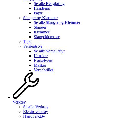
Se alle
Rengjøring
Håndrens
Papir
Slanger og Klemmer
Se alle
Slanger og Klemmer
Slanger
Klemmer
Slangeklemmer
Tape
Verneutstyr
Se alle
Verneutstyr
Hansker
Hørselvern
Masker
Vernebriller
Verktøy
Se alle
Verktøy
Elektroverktøy
Håndverktøy