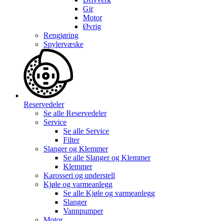
Gir
Motor
Øvrig
Rengjøring
Spylervæske
Reservedeler
Se alle
Reservedeler
Service
Se alle
Service
Filter
Slanger og Klemmer
Se alle
Slanger og Klemmer
Klemmer
Karosseri og understell
Kjøle og varmeanlegg
Se alle
Kjøle og varmeanlegg
Slanger
Vannpumper
Motor