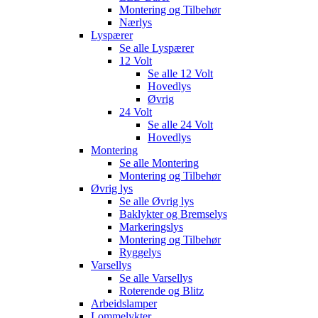
Montering og Tilbehør
Nærlys
Lyspærer
Se alle
Lyspærer
12 Volt
Se alle
12 Volt
Hovedlys
Øvrig
24 Volt
Se alle
24 Volt
Hovedlys
Montering
Se alle
Montering
Montering og Tilbehør
Øvrig lys
Se alle
Øvrig lys
Baklykter og Bremselys
Markeringslys
Montering og Tilbehør
Ryggelys
Varsellys
Se alle
Varsellys
Roterende og Blitz
Arbeidslamper
Lommelykter