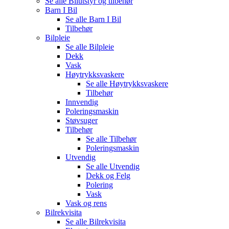
Se alle
Bilutstyr og tilbehør
Barn I Bil
Se alle
Barn I Bil
Tilbehør
Bilpleie
Se alle
Bilpleie
Dekk
Vask
Høytrykksvaskere
Se alle
Høytrykksvaskere
Tilbehør
Innvendig
Poleringsmaskin
Støvsuger
Tilbehør
Se alle
Tilbehør
Poleringsmaskin
Utvendig
Se alle
Utvendig
Dekk og Felg
Polering
Vask
Vask og rens
Bilrekvisita
Se alle
Bilrekvisita