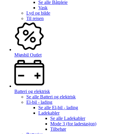
Se alle
Båtpleie
Vask
Lyd og bilde
Til reisen
Mjøsbil Outlet
Batteri og elektrisk
Se alle
Batteri og elektrisk
El-bil - lading
Se alle
El-bil - lading
Ladekabler
Se alle
Ladekabler
Mode 3 (for ladestasjon)
Tilbehør