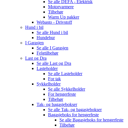
Se alle
DEFA - Elektrisk
Motorvarmere
Tilbehør
Warm Up pakker
Webasto - Drivstoff
Hund i bil
Se alle
Hund i bil
Hundebur
I Garasjen
Se alle
I Garasjen
Felgtilbehør
Last og Dra
Se alle
Last og Dra
Lasteholder
Se alle
Lasteholder
For tak
Sykkelholder
Se alle
Sykkelholder
For hengerfeste
Tilbehør
Tak- og bagasjebokser
Se alle
Tak- og bagasjebokser
Bagasjeboks for hengerfeste
Se alle
Bagasjeboks for hengerfeste
Tilbehør