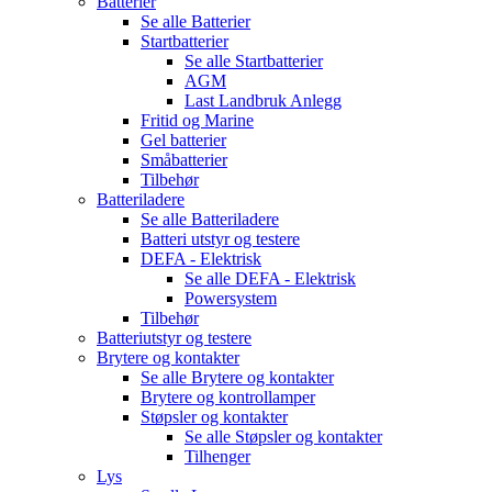
Batterier
Se alle
Batterier
Startbatterier
Se alle
Startbatterier
AGM
Last Landbruk Anlegg
Fritid og Marine
Gel batterier
Småbatterier
Tilbehør
Batteriladere
Se alle
Batteriladere
Batteri utstyr og testere
DEFA - Elektrisk
Se alle
DEFA - Elektrisk
Powersystem
Tilbehør
Batteriutstyr og testere
Brytere og kontakter
Se alle
Brytere og kontakter
Brytere og kontrollamper
Støpsler og kontakter
Se alle
Støpsler og kontakter
Tilhenger
Lys