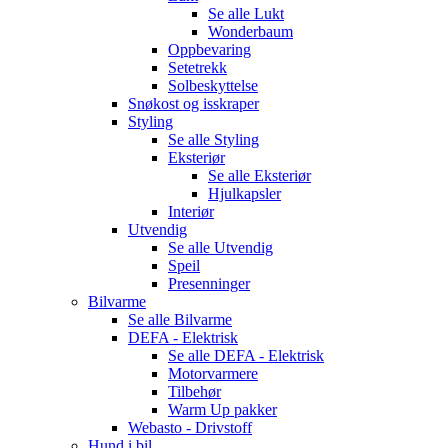
Se alle
Lukt
Wonderbaum
Oppbevaring
Setetrekk
Solbeskyttelse
Snøkost og isskraper
Styling
Se alle
Styling
Eksteriør
Se alle
Eksteriør
Hjulkapsler
Interiør
Utvendig
Se alle
Utvendig
Speil
Presenninger
Bilvarme
Se alle
Bilvarme
DEFA - Elektrisk
Se alle
DEFA - Elektrisk
Motorvarmere
Tilbehør
Warm Up pakker
Webasto - Drivstoff
Hund i bil