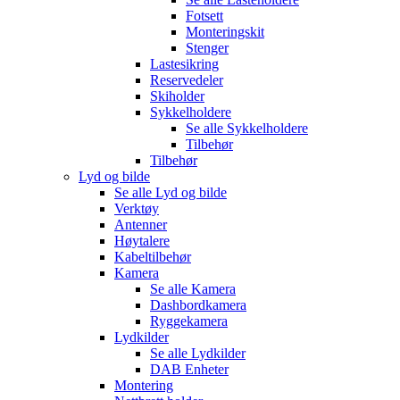
Fotsett
Monteringskit
Stenger
Lastesikring
Reservedeler
Skiholder
Sykkelholdere
Se alle
Sykkelholdere
Tilbehør
Tilbehør
Lyd og bilde
Se alle
Lyd og bilde
Verktøy
Antenner
Høytalere
Kabeltilbehør
Kamera
Se alle
Kamera
Dashbordkamera
Ryggekamera
Lydkilder
Se alle
Lydkilder
DAB Enheter
Montering