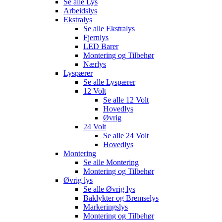
Se alle
Lys
Arbeidslys
Ekstralys
Se alle
Ekstralys
Fjernlys
LED Barer
Montering og Tilbehør
Nærlys
Lyspærer
Se alle
Lyspærer
12 Volt
Se alle
12 Volt
Hovedlys
Øvrig
24 Volt
Se alle
24 Volt
Hovedlys
Montering
Se alle
Montering
Montering og Tilbehør
Øvrig lys
Se alle
Øvrig lys
Baklykter og Bremselys
Markeringslys
Montering og Tilbehør