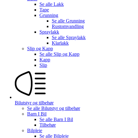
Se alle
Lakk
Tape
Grunning
Se alle
Grunning
Rustomvandling
Spraylakk
Se alle
Spraylakk
Klarlakk
Slip og Kapp
Se alle
Slip og Kapp
Kapp
Slip
Bilutstyr og tilbehør
Se alle
Bilutstyr og tilbehør
Barn I Bil
Se alle
Barn I Bil
Tilbehør
Bilpleie
Se alle
Bilpleie