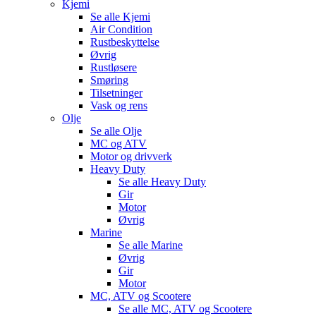
Kjemi
Se alle
Kjemi
Air Condition
Rustbeskyttelse
Øvrig
Rustløsere
Smøring
Tilsetninger
Vask og rens
Olje
Se alle
Olje
MC og ATV
Motor og drivverk
Heavy Duty
Se alle
Heavy Duty
Gir
Motor
Øvrig
Marine
Se alle
Marine
Øvrig
Gir
Motor
MC, ATV og Scootere
Se alle
MC, ATV og Scootere