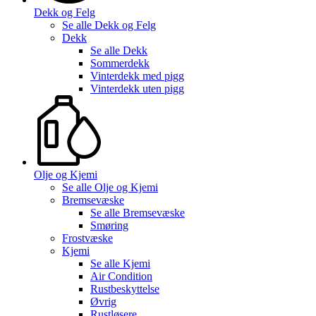
Dekk og Felg
Se alle
Dekk og Felg
Dekk
Se alle
Dekk
Sommerdekk
Vinterdekk med pigg
Vinterdekk uten pigg
Olje og Kjemi
Se alle
Olje og Kjemi
Bremsevæske
Se alle
Bremsevæske
Smøring
Frostvæske
Kjemi
Se alle
Kjemi
Air Condition
Rustbeskyttelse
Øvrig
Rustløsere