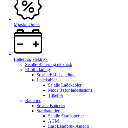
Mjøsbil Outlet
Batteri og elektrisk
Se alle
Batteri og elektrisk
El-bil - lading
Se alle
El-bil - lading
Ladekabler
Se alle
Ladekabler
Mode 3 (for ladestasjon)
Tilbehør
Batterier
Se alle
Batterier
Startbatterier
Se alle
Startbatterier
AGM
Last Landbruk Anlegg