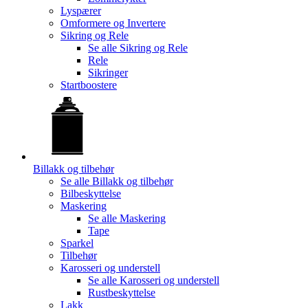
Lyspærer
Omformere og Invertere
Sikring og Rele
Se alle
Sikring og Rele
Rele
Sikringer
Startboostere
Billakk og tilbehør
Se alle
Billakk og tilbehør
Bilbeskyttelse
Maskering
Se alle
Maskering
Tape
Sparkel
Tilbehør
Karosseri og understell
Se alle
Karosseri og understell
Rustbeskyttelse
Lakk