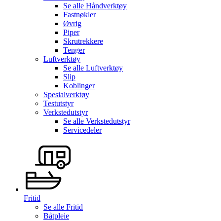
Se alle
Håndverktøy
Fastnøkler
Øvrig
Piper
Skrutrekkere
Tenger
Luftverktøy
Se alle
Luftverktøy
Slip
Koblinger
Spesialverktøy
Testutstyr
Verkstedutstyr
Se alle
Verkstedutstyr
Servicedeler
Fritid
Se alle
Fritid
Båtpleie