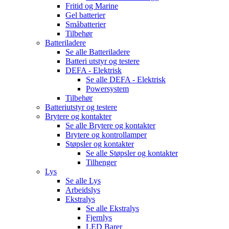
Fritid og Marine
Gel batterier
Småbatterier
Tilbehør
Batteriladere
Se alle
Batteriladere
Batteri utstyr og testere
DEFA - Elektrisk
Se alle
DEFA - Elektrisk
Powersystem
Tilbehør
Batteriutstyr og testere
Brytere og kontakter
Se alle
Brytere og kontakter
Brytere og kontrollamper
Støpsler og kontakter
Se alle
Støpsler og kontakter
Tilhenger
Lys
Se alle
Lys
Arbeidslys
Ekstralys
Se alle
Ekstralys
Fjernlys
LED Barer