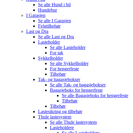
Se alle
Hund i bil
Hundebur
I Garasjen
Se alle
I Garasjen
Felgtilbehør
Last og Dra
Se alle
Last og Dra
Lasteholder
Se alle
Lasteholder
For tak
Sykkelholder
Se alle
Sykkelholder
For hengerfeste
Tilbehør
Tak- og bagasjebokser
Se alle
Tak- og bagasjebokser
Bagasjeboks for hengerfeste
Se alle
Bagasjeboks for hengerfeste
Tilbehør
Tilbehør
Lastesikring og tilbehør
Thule lastesystem
Se alle
Thule lastesystem
Lasteholdere
Se alle
Lasteholdere