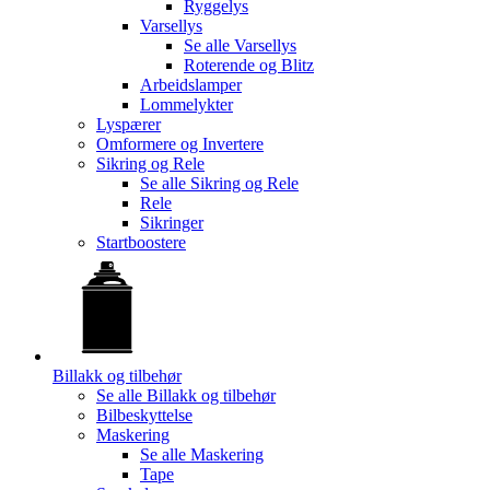
Ryggelys
Varsellys
Se alle
Varsellys
Roterende og Blitz
Arbeidslamper
Lommelykter
Lyspærer
Omformere og Invertere
Sikring og Rele
Se alle
Sikring og Rele
Rele
Sikringer
Startboostere
Billakk og tilbehør
Se alle
Billakk og tilbehør
Bilbeskyttelse
Maskering
Se alle
Maskering
Tape