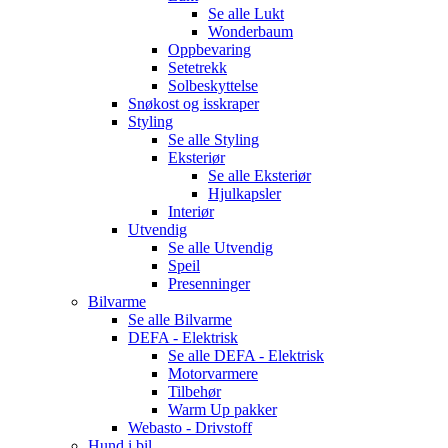
Se alle
Lukt
Wonderbaum
Oppbevaring
Setetrekk
Solbeskyttelse
Snøkost og isskraper
Styling
Se alle
Styling
Eksteriør
Se alle
Eksteriør
Hjulkapsler
Interiør
Utvendig
Se alle
Utvendig
Speil
Presenninger
Bilvarme
Se alle
Bilvarme
DEFA - Elektrisk
Se alle
DEFA - Elektrisk
Motorvarmere
Tilbehør
Warm Up pakker
Webasto - Drivstoff
Hund i bil