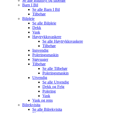
Se alle
Bilutstyr og tilbehør
Barn I Bil
Se alle
Barn I Bil
Tilbehør
Bilpleie
Se alle
Bilpleie
Dekk
Vask
Høytrykksvaskere
Se alle
Høytrykksvaskere
Tilbehør
Innvendig
Poleringsmaskin
Støvsuger
Tilbehør
Se alle
Tilbehør
Poleringsmaskin
Utvendig
Se alle
Utvendig
Dekk og Felg
Polering
Vask
Vask og rens
Bilrekvisita
Se alle
Bilrekvisita