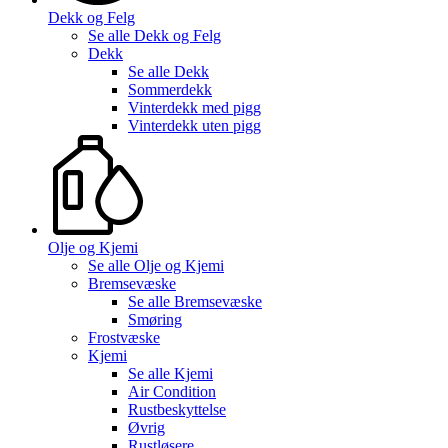
Dekk og Felg
Se alle
Dekk og Felg
Dekk
Se alle
Dekk
Sommerdekk
Vinterdekk med pigg
Vinterdekk uten pigg
Olje og Kjemi
Se alle
Olje og Kjemi
Bremsevæske
Se alle
Bremsevæske
Smøring
Frostvæske
Kjemi
Se alle
Kjemi
Air Condition
Rustbeskyttelse
Øvrig
Rustløsere