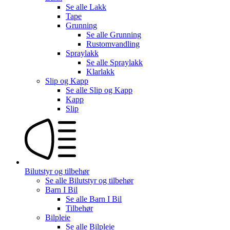
Se alle
Lakk
Tape
Grunning
Se alle
Grunning
Rustomvandling
Spraylakk
Se alle
Spraylakk
Klarlakk
Slip og Kapp
Se alle
Slip og Kapp
Kapp
Slip
Bilutstyr og tilbehør
Se alle
Bilutstyr og tilbehør
Barn I Bil
Se alle
Barn I Bil
Tilbehør
Bilpleie
Se alle
Bilpleie