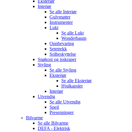
Eksteriør
Interiør
Se alle
Interiør
Gulvmatter
Instrumenter
Lukt
Se alle
Lukt
Wonderbaum
Oppbevaring
Setetrekk
Solbeskyttelse
Snøkost og isskraper
Styling
Se alle
Styling
Eksteriør
Se alle
Eksteriør
Hjulkapsler
Interiør
Utvendig
Se alle
Utvendig
Speil
Presenninger
Bilvarme
Se alle
Bilvarme
DEFA - Elektrisk