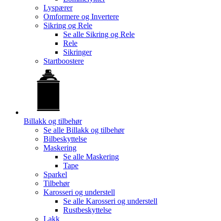
Lyspærer
Omformere og Invertere
Sikring og Rele
Se alle
Sikring og Rele
Rele
Sikringer
Startboostere
Billakk og tilbehør
Se alle
Billakk og tilbehør
Bilbeskyttelse
Maskering
Se alle
Maskering
Tape
Sparkel
Tilbehør
Karosseri og understell
Se alle
Karosseri og understell
Rustbeskyttelse
Lakk