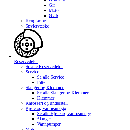
Gir
Motor
Øvrig
Rengjøring
Spylervæske
Reservedeler
Se alle
Reservedeler
Service
Se alle
Service
Filter
Slanger og Klemmer
Se alle
Slanger og Klemmer
Klemmer
Karosseri og understell
Kjøle og varmeanlegg
Se alle
Kjøle og varmeanlegg
Slanger
Vannpumper
Motor