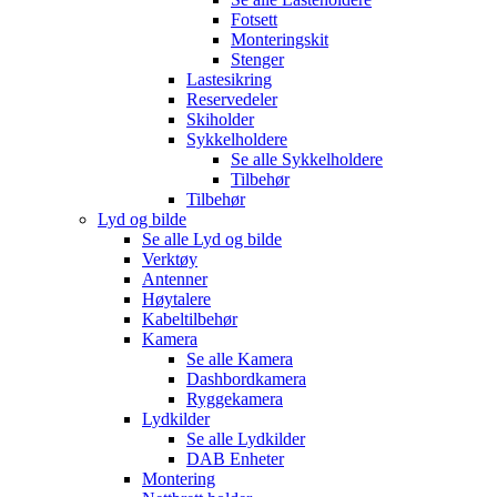
Fotsett
Monteringskit
Stenger
Lastesikring
Reservedeler
Skiholder
Sykkelholdere
Se alle
Sykkelholdere
Tilbehør
Tilbehør
Lyd og bilde
Se alle
Lyd og bilde
Verktøy
Antenner
Høytalere
Kabeltilbehør
Kamera
Se alle
Kamera
Dashbordkamera
Ryggekamera
Lydkilder
Se alle
Lydkilder
DAB Enheter
Montering