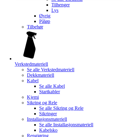
Tilhenger
Lys
Øvrig
Påløp
Tilbehør
Verkstedmateriell
Se alle
Verkstedmateriell
Dekkmateriell
Kabel
Se alle
Kabel
Startkabler
Kjemi
Sikring og Rele
Se alle
Sikring og Rele
Sikringer
Installasjonsmateriell
Se alle
Installasjonsmateriell
Kabelsko
Rengjøring