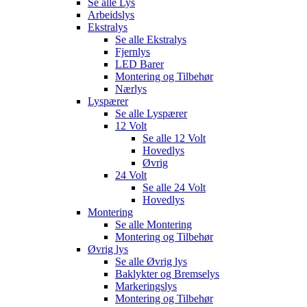
Se alle
Lys
Arbeidslys
Ekstralys
Se alle
Ekstralys
Fjernlys
LED Barer
Montering og Tilbehør
Nærlys
Lyspærer
Se alle
Lyspærer
12 Volt
Se alle
12 Volt
Hovedlys
Øvrig
24 Volt
Se alle
24 Volt
Hovedlys
Montering
Se alle
Montering
Montering og Tilbehør
Øvrig lys
Se alle
Øvrig lys
Baklykter og Bremselys
Markeringslys
Montering og Tilbehør