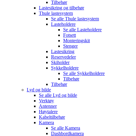
Tilbehør
Lastesikring og tilbehør
Thule lastesystem
Se alle
Thule lastesystem
Lasteholdere
Se alle
Lasteholdere
Fotsett
Monteringskit
Stenger
Lastesikring
Reservedeler
Skiholder
Sykkelholdere
Se alle
Sykkelholdere
Tilbehør
Tilbehør
Lyd og bilde
Se alle
Lyd og bilde
Verktøy
Antenner
Høytalere
Kabeltilbehør
Kamera
Se alle
Kamera
Dashbordkamera