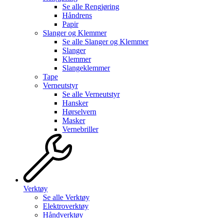
Se alle
Rengjøring
Håndrens
Papir
Slanger og Klemmer
Se alle
Slanger og Klemmer
Slanger
Klemmer
Slangeklemmer
Tape
Verneutstyr
Se alle
Verneutstyr
Hansker
Hørselvern
Masker
Vernebriller
Verktøy
Se alle
Verktøy
Elektroverktøy
Håndverktøy