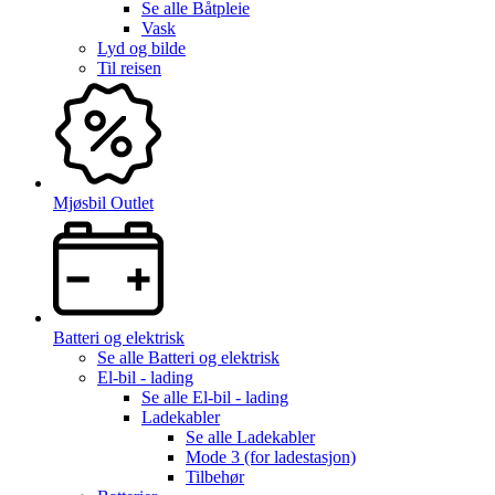
Se alle
Båtpleie
Vask
Lyd og bilde
Til reisen
Mjøsbil Outlet
Batteri og elektrisk
Se alle
Batteri og elektrisk
El-bil - lading
Se alle
El-bil - lading
Ladekabler
Se alle
Ladekabler
Mode 3 (for ladestasjon)
Tilbehør