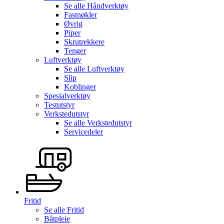
Se alle
Håndverktøy
Fastnøkler
Øvrig
Piper
Skrutrekkere
Tenger
Luftverktøy
Se alle
Luftverktøy
Slip
Koblinger
Spesialverktøy
Testutstyr
Verkstedutstyr
Se alle
Verkstedutstyr
Servicedeler
Fritid
Se alle
Fritid
Båtpleie