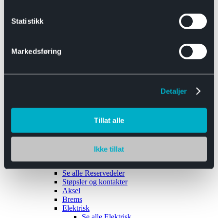
Se alle
Interiør
Sikkerhetsbelte
Statistikk
Tanklokk
Vindusviskere
Markedsføring
Detaljer
Tilhengere
Se alle
Tilhengere
Biltransport
Tillat alle
Maskinhenger
Yrkeshenger
Båthengere
Skaphengere
Ikke tillat
Varehengere
Reservedeler
Se alle
Reservedeler
Støpsler og kontakter
Aksel
Brems
Elektrisk
Se alle
Elektrisk