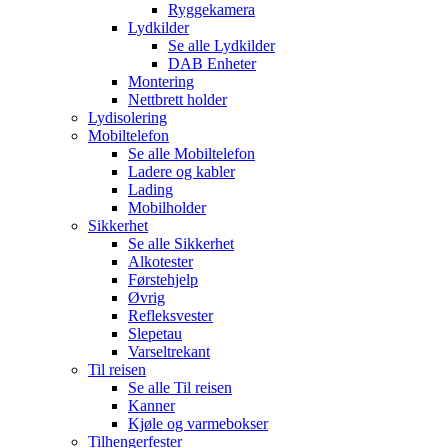
Ryggekamera
Lydkilder
Se alle
Lydkilder
DAB Enheter
Montering
Nettbrett holder
Lydisolering
Mobiltelefon
Se alle
Mobiltelefon
Ladere og kabler
Lading
Mobilholder
Sikkerhet
Se alle
Sikkerhet
Alkotester
Førstehjelp
Øvrig
Refleksvester
Slepetau
Varseltrekant
Til reisen
Se alle
Til reisen
Kanner
Kjøle og varmebokser
Tilhengerfester