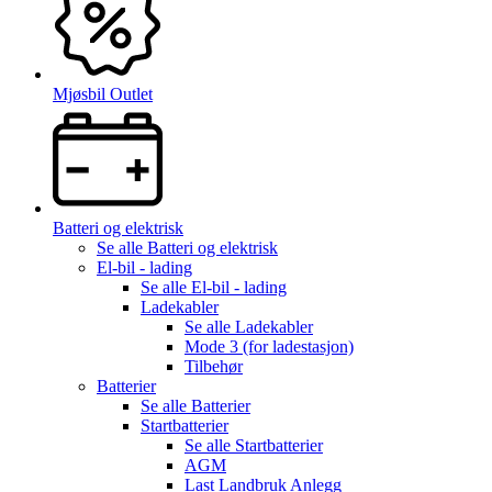
Mjøsbil Outlet
Batteri og elektrisk
Se alle
Batteri og elektrisk
El-bil - lading
Se alle
El-bil - lading
Ladekabler
Se alle
Ladekabler
Mode 3 (for ladestasjon)
Tilbehør
Batterier
Se alle
Batterier
Startbatterier
Se alle
Startbatterier
AGM
Last Landbruk Anlegg