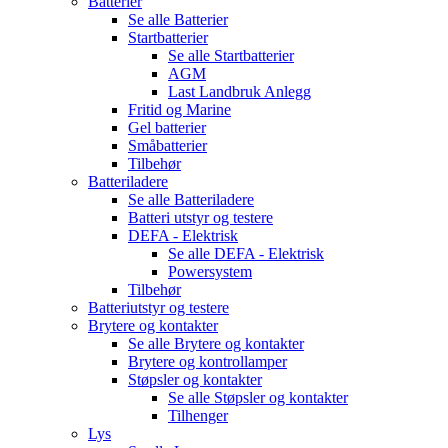
Batterier
Se alle
Batterier
Startbatterier
Se alle
Startbatterier
AGM
Last Landbruk Anlegg
Fritid og Marine
Gel batterier
Småbatterier
Tilbehør
Batteriladere
Se alle
Batteriladere
Batteri utstyr og testere
DEFA - Elektrisk
Se alle
DEFA - Elektrisk
Powersystem
Tilbehør
Batteriutstyr og testere
Brytere og kontakter
Se alle
Brytere og kontakter
Brytere og kontrollamper
Støpsler og kontakter
Se alle
Støpsler og kontakter
Tilhenger
Lys