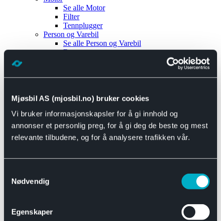
Se alle
Motor
Filter
Tennplugger
Person og Varebil
Se alle
Person og Varebil
Brems
Elektrisk
Bremser
Motor og drivverk
Universal
Se alle
Universal
Mjøsbil AS (mjosbil.no) bruker cookies
Bremsedeler
Vi bruker informasjonskapsler for å gi innhold og
Se alle
Bremsedeler
Bremsenippler
annonser et personlig preg, for å gi deg de beste og mest
Drivline og motor
relevante tilbudene, og for å analysere trafikken vår.
Se alle
Drivline og motor
Bensinpumpe
Eksosanlegg
Se alle
Eksosanlegg
Samtykkevalg
Reparasjonsmateriell
Nødvendig
Eksteriør
Se alle
Eksteriør
Horn og Tuter
Egenskaper
Speil
Interiør