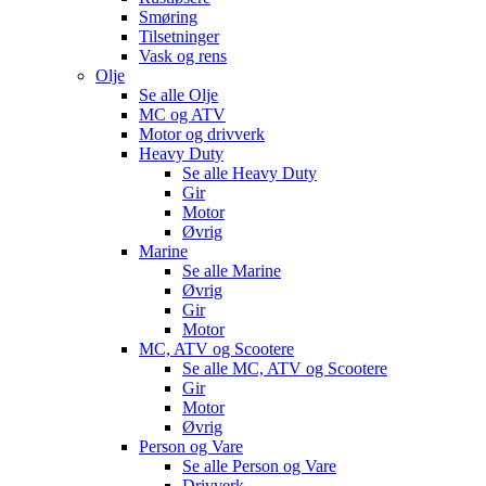
Smøring
Tilsetninger
Vask og rens
Olje
Se alle
Olje
MC og ATV
Motor og drivverk
Heavy Duty
Se alle
Heavy Duty
Gir
Motor
Øvrig
Marine
Se alle
Marine
Øvrig
Gir
Motor
MC, ATV og Scootere
Se alle
MC, ATV og Scootere
Gir
Motor
Øvrig
Person og Vare
Se alle
Person og Vare
Drivverk