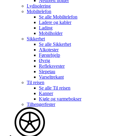
Nettbrett holder
Lydisolering
Mobiltelefon
Se alle
Mobiltelefon
Ladere og kabler
Lading
Mobilholder
Sikkerhet
Se alle
Sikkerhet
Alkotester
Førstehjelp
Øvrig
Refleksvester
Slepetau
Varseltrekant
Til reisen
Se alle
Til reisen
Kanner
Kjøle og varmebokser
Tilhengerfester