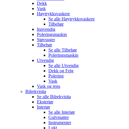
Dekk
Vask
Høytrykksvaskere
Se alle
Høytrykksvaskere
Tilbehør
Innvendig
Poleringsmaskin
Støvsuger
Tilbehør
Se alle
Tilbehør
Poleringsmaskin
Utvendig
Se alle
Utvendig
Dekk og Felg
Polering
Vask
Vask og rens
Bilrekvisita
Se alle
Bilrekvisita
Eksteriør
Interiør
Se alle
Interiør
Gulvmatter
Instrumenter
Lukt