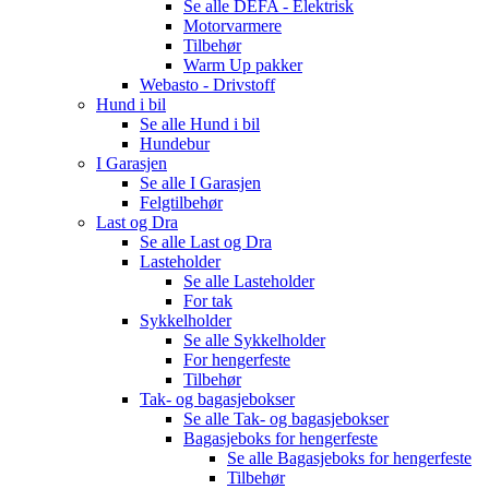
Se alle
DEFA - Elektrisk
Motorvarmere
Tilbehør
Warm Up pakker
Webasto - Drivstoff
Hund i bil
Se alle
Hund i bil
Hundebur
I Garasjen
Se alle
I Garasjen
Felgtilbehør
Last og Dra
Se alle
Last og Dra
Lasteholder
Se alle
Lasteholder
For tak
Sykkelholder
Se alle
Sykkelholder
For hengerfeste
Tilbehør
Tak- og bagasjebokser
Se alle
Tak- og bagasjebokser
Bagasjeboks for hengerfeste
Se alle
Bagasjeboks for hengerfeste
Tilbehør