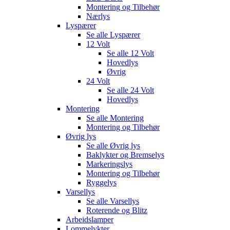
Montering og Tilbehør
Nærlys
Lyspærer
Se alle
Lyspærer
12 Volt
Se alle
12 Volt
Hovedlys
Øvrig
24 Volt
Se alle
24 Volt
Hovedlys
Montering
Se alle
Montering
Montering og Tilbehør
Øvrig lys
Se alle
Øvrig lys
Baklykter og Bremselys
Markeringslys
Montering og Tilbehør
Ryggelys
Varsellys
Se alle
Varsellys
Roterende og Blitz
Arbeidslamper
Lommelykter