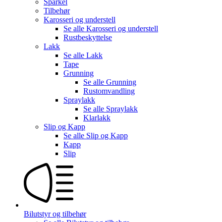
Sparkel
Tilbehør
Karosseri og understell
Se alle
Karosseri og understell
Rustbeskyttelse
Lakk
Se alle
Lakk
Tape
Grunning
Se alle
Grunning
Rustomvandling
Spraylakk
Se alle
Spraylakk
Klarlakk
Slip og Kapp
Se alle
Slip og Kapp
Kapp
Slip
Bilutstyr og tilbehør