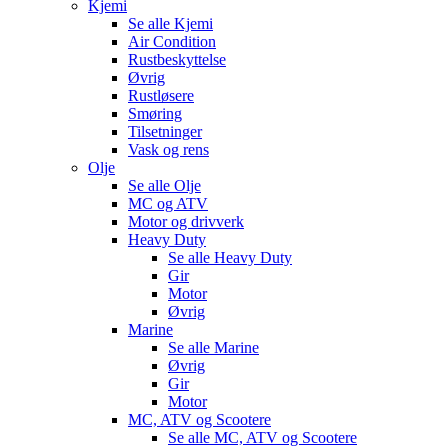
Kjemi
Se alle
Kjemi
Air Condition
Rustbeskyttelse
Øvrig
Rustløsere
Smøring
Tilsetninger
Vask og rens
Olje
Se alle
Olje
MC og ATV
Motor og drivverk
Heavy Duty
Se alle
Heavy Duty
Gir
Motor
Øvrig
Marine
Se alle
Marine
Øvrig
Gir
Motor
MC, ATV og Scootere
Se alle
MC, ATV og Scootere