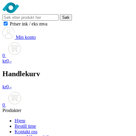
Søk
Priser ink
/
eks mva
Min konto
0
kr
0
,-
Handlekurv
kr
0
,-
0
Produkter
Hjem
Bestill time
Kontakt oss