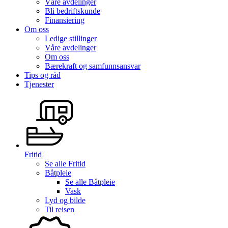
Våre avdelinger
Bli bedriftskunde
Finansiering
Om oss
Ledige stillinger
Våre avdelinger
Om oss
Bærekraft og samfunnsansvar
Tips og råd
Tjenester
Fritid
Se alle
Fritid
Båtpleie
Se alle
Båtpleie
Vask
Lyd og bilde
Til reisen