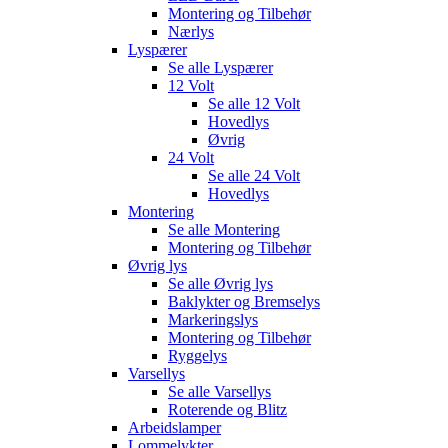
Montering og Tilbehør
Nærlys
Lyspærer
Se alle
Lyspærer
12 Volt
Se alle
12 Volt
Hovedlys
Øvrig
24 Volt
Se alle
24 Volt
Hovedlys
Montering
Se alle
Montering
Montering og Tilbehør
Øvrig lys
Se alle
Øvrig lys
Baklykter og Bremselys
Markeringslys
Montering og Tilbehør
Ryggelys
Varsellys
Se alle
Varsellys
Roterende og Blitz
Arbeidslamper
Lommelykter