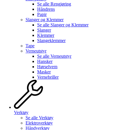
Se alle
Rengjøring
Håndrens
Papir
Slanger og Klemmer
Se alle
Slanger og Klemmer
Slanger
Klemmer
Slangeklemmer
Tape
Verneutstyr
Se alle
Verneutstyr
Hansker
Hørselvern
Masker
Vernebriller
Verktøy
Se alle
Verktøy
Elektroverktøy
Håndverktøy