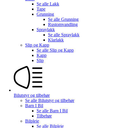
Se alle
Lakk
Tape
Grunning
Se alle
Grunning
Rustomvandling
Spraylakk
Se alle
Spraylakk
Klarlakk
Slip og Kapp
Se alle
Slip og Kapp
Kapp
Slip
Bilutstyr og tilbehør
Se alle
Bilutstyr og tilbehør
Barn I Bil
Se alle
Barn I Bil
Tilbehør
Bilpleie
Se alle
Bilpleie