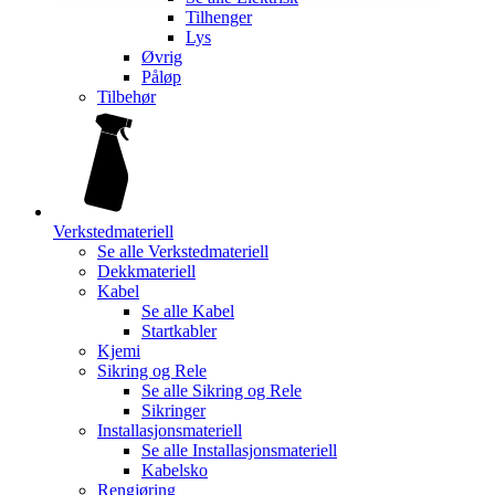
Tilhenger
Lys
Øvrig
Påløp
Tilbehør
Verkstedmateriell
Se alle
Verkstedmateriell
Dekkmateriell
Kabel
Se alle
Kabel
Startkabler
Kjemi
Sikring og Rele
Se alle
Sikring og Rele
Sikringer
Installasjonsmateriell
Se alle
Installasjonsmateriell
Kabelsko
Rengjøring