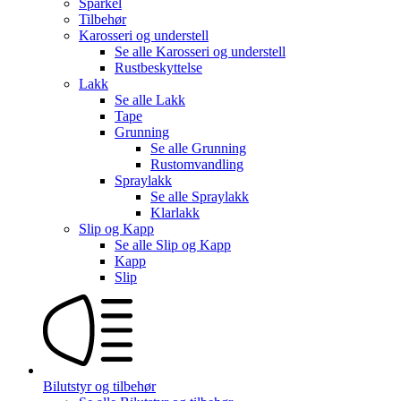
Sparkel
Tilbehør
Karosseri og understell
Se alle
Karosseri og understell
Rustbeskyttelse
Lakk
Se alle
Lakk
Tape
Grunning
Se alle
Grunning
Rustomvandling
Spraylakk
Se alle
Spraylakk
Klarlakk
Slip og Kapp
Se alle
Slip og Kapp
Kapp
Slip
Bilutstyr og tilbehør