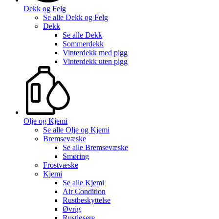
Dekk og Felg
Se alle
Dekk og Felg
Dekk
Se alle
Dekk
Sommerdekk
Vinterdekk med pigg
Vinterdekk uten pigg
Olje og Kjemi
Se alle
Olje og Kjemi
Bremsevæske
Se alle
Bremsevæske
Smøring
Frostvæske
Kjemi
Se alle
Kjemi
Air Condition
Rustbeskyttelse
Øvrig
Rustløsere