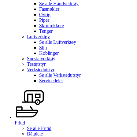
Se alle
Håndverktøy
Fastnøkler
Øvrig
Piper
Skrutrekkere
Tenger
Luftverktøy
Se alle
Luftverktøy
Slip
Koblinger
Spesialverktøy
Testutstyr
Verkstedutstyr
Se alle
Verkstedutstyr
Servicedeler
Fritid
Se alle
Fritid
Båtpleie