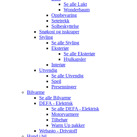
Se alle
Lukt
Wonderbaum
Oppbevaring
Setetrekk
Solbeskyttelse
Snøkost og isskraper
Styling
Se alle
Styling
Eksteriør
Se alle
Eksteriør
Hjulkapsler
Interiør
Utvendig
Se alle
Utvendig
Speil
Presenninger
Bilvarme
Se alle
Bilvarme
DEFA - Elektrisk
Se alle
DEFA - Elektrisk
Motorvarmere
Tilbehør
Warm Up pakker
Webasto - Drivstoff
Hund i bil