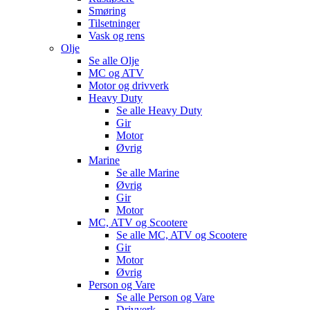
Smøring
Tilsetninger
Vask og rens
Olje
Se alle
Olje
MC og ATV
Motor og drivverk
Heavy Duty
Se alle
Heavy Duty
Gir
Motor
Øvrig
Marine
Se alle
Marine
Øvrig
Gir
Motor
MC, ATV og Scootere
Se alle
MC, ATV og Scootere
Gir
Motor
Øvrig
Person og Vare
Se alle
Person og Vare
Drivverk