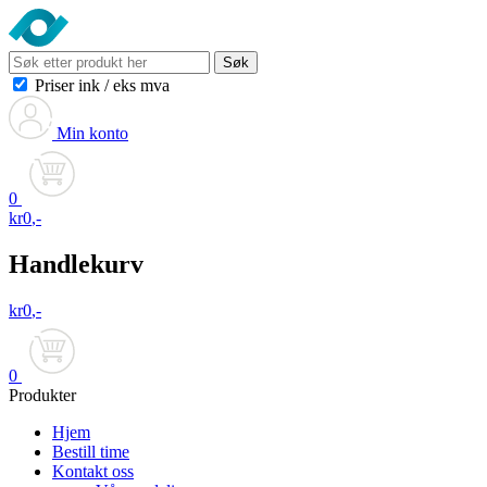
Søk
Priser ink
/
eks mva
Min konto
0
kr
0
,-
Handlekurv
kr
0
,-
0
Produkter
Hjem
Bestill time
Kontakt oss