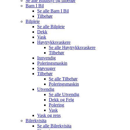
Se alle
Bilutstyr og tilbehør
Barn I Bil
Se alle
Barn I Bil
Tilbehør
Bilpleie
Se alle
Bilpleie
Dekk
Vask
Høytrykksvaskere
Se alle
Høytrykksvaskere
Tilbehør
Innvendig
Poleringsmaskin
Støvsuger
Tilbehør
Se alle
Tilbehør
Poleringsmaskin
Utvendig
Se alle
Utvendig
Dekk og Felg
Polering
Vask
Vask og rens
Bilrekvisita
Se alle
Bilrekvisita