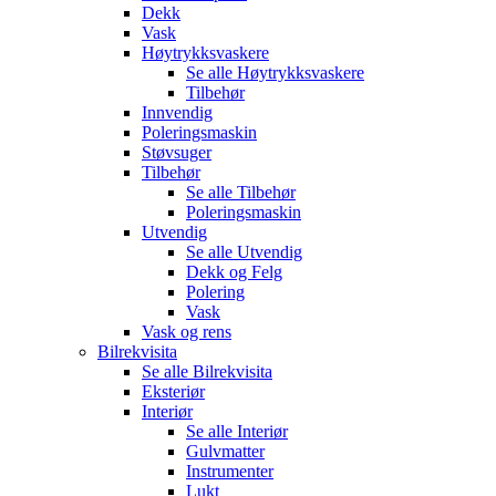
Dekk
Vask
Høytrykksvaskere
Se alle
Høytrykksvaskere
Tilbehør
Innvendig
Poleringsmaskin
Støvsuger
Tilbehør
Se alle
Tilbehør
Poleringsmaskin
Utvendig
Se alle
Utvendig
Dekk og Felg
Polering
Vask
Vask og rens
Bilrekvisita
Se alle
Bilrekvisita
Eksteriør
Interiør
Se alle
Interiør
Gulvmatter
Instrumenter
Lukt