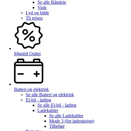
Se alle
Båtpleie
Vask
Lyd og bilde
Til reisen
Mjøsbil Outlet
Batteri og elektrisk
Se alle
Batteri og elektrisk
El-bil - lading
Se alle
El-bil - lading
Ladekabler
Se alle
Ladekabler
Mode 3 (for ladestasjon)
Tilbehør