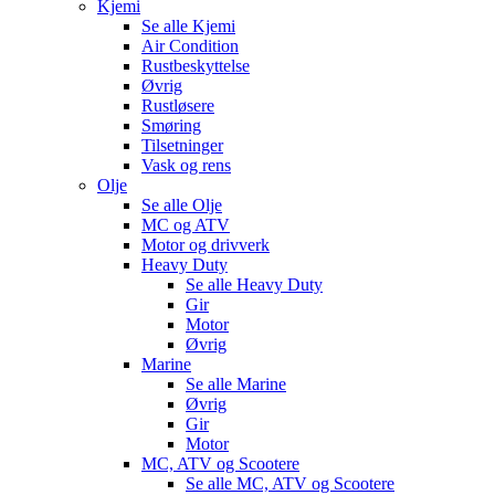
Kjemi
Se alle
Kjemi
Air Condition
Rustbeskyttelse
Øvrig
Rustløsere
Smøring
Tilsetninger
Vask og rens
Olje
Se alle
Olje
MC og ATV
Motor og drivverk
Heavy Duty
Se alle
Heavy Duty
Gir
Motor
Øvrig
Marine
Se alle
Marine
Øvrig
Gir
Motor
MC, ATV og Scootere
Se alle
MC, ATV og Scootere