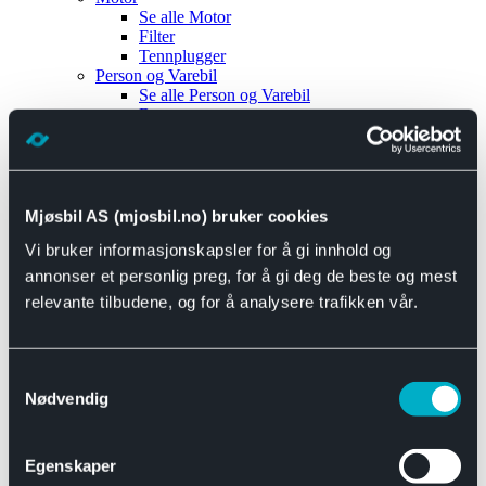
Se alle
Motor
Filter
Tennplugger
Person og Varebil
Se alle
Person og Varebil
Brems
Elektrisk
Bremser
Motor og drivverk
Universal
Se alle
Universal
Mjøsbil AS (mjosbil.no) bruker cookies
Bremsedeler
Vi bruker informasjonskapsler for å gi innhold og
Se alle
Bremsedeler
Bremsenippler
annonser et personlig preg, for å gi deg de beste og mest
Drivline og motor
relevante tilbudene, og for å analysere trafikken vår.
Se alle
Drivline og motor
Bensinpumpe
Eksosanlegg
Se alle
Eksosanlegg
Samtykkevalg
Reparasjonsmateriell
Nødvendig
Eksteriør
Se alle
Eksteriør
Horn og Tuter
Egenskaper
Speil
Interiør