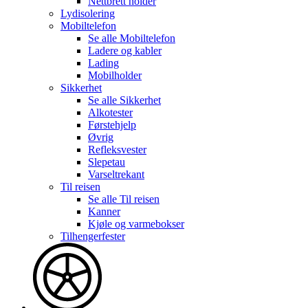
Nettbrett holder
Lydisolering
Mobiltelefon
Se alle
Mobiltelefon
Ladere og kabler
Lading
Mobilholder
Sikkerhet
Se alle
Sikkerhet
Alkotester
Førstehjelp
Øvrig
Refleksvester
Slepetau
Varseltrekant
Til reisen
Se alle
Til reisen
Kanner
Kjøle og varmebokser
Tilhengerfester