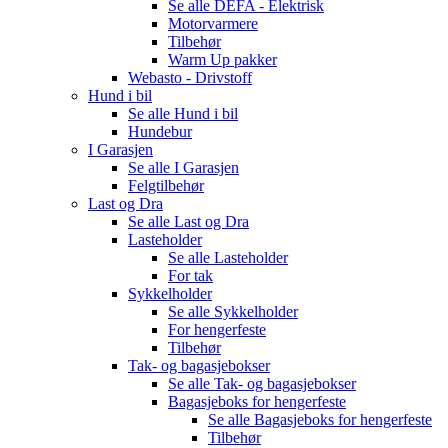
Se alle
DEFA - Elektrisk
Motorvarmere
Tilbehør
Warm Up pakker
Webasto - Drivstoff
Hund i bil
Se alle
Hund i bil
Hundebur
I Garasjen
Se alle
I Garasjen
Felgtilbehør
Last og Dra
Se alle
Last og Dra
Lasteholder
Se alle
Lasteholder
For tak
Sykkelholder
Se alle
Sykkelholder
For hengerfeste
Tilbehør
Tak- og bagasjebokser
Se alle
Tak- og bagasjebokser
Bagasjeboks for hengerfeste
Se alle
Bagasjeboks for hengerfeste
Tilbehør