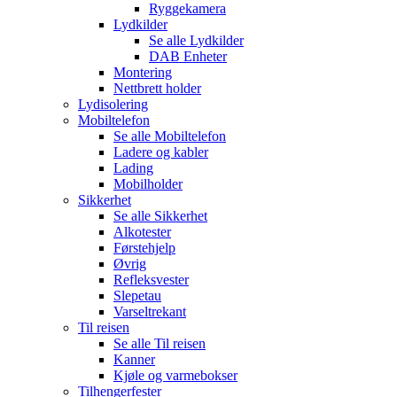
Ryggekamera
Lydkilder
Se alle
Lydkilder
DAB Enheter
Montering
Nettbrett holder
Lydisolering
Mobiltelefon
Se alle
Mobiltelefon
Ladere og kabler
Lading
Mobilholder
Sikkerhet
Se alle
Sikkerhet
Alkotester
Førstehjelp
Øvrig
Refleksvester
Slepetau
Varseltrekant
Til reisen
Se alle
Til reisen
Kanner
Kjøle og varmebokser
Tilhengerfester