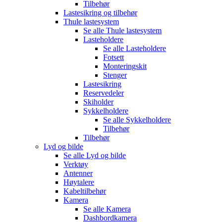
Tilbehør
Lastesikring og tilbehør
Thule lastesystem
Se alle
Thule lastesystem
Lasteholdere
Se alle
Lasteholdere
Fotsett
Monteringskit
Stenger
Lastesikring
Reservedeler
Skiholder
Sykkelholdere
Se alle
Sykkelholdere
Tilbehør
Tilbehør
Lyd og bilde
Se alle
Lyd og bilde
Verktøy
Antenner
Høytalere
Kabeltilbehør
Kamera
Se alle
Kamera
Dashbordkamera