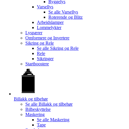
Ryggelys
Varsellys
Se alle
Varsellys
Roterende og Blitz
Arbeidslamper
Lommelykter
Lyspærer
Omformere og Invertere
Sikring og Rele
Se alle
Sikring og Rele
Rele
Sikringer
Startboostere
Billakk og tilbehør
Se alle
Billakk og tilbehør
Bilbeskyttelse
Maskering
Se alle
Maskering
Tape