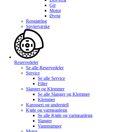
Gir
Motor
Øvrig
Rengjøring
Spylervæske
Reservedeler
Se alle
Reservedeler
Service
Se alle
Service
Filter
Slanger og Klemmer
Se alle
Slanger og Klemmer
Klemmer
Karosseri og understell
Kjøle og varmeanlegg
Se alle
Kjøle og varmeanlegg
Slanger
Vannpumper
Motor