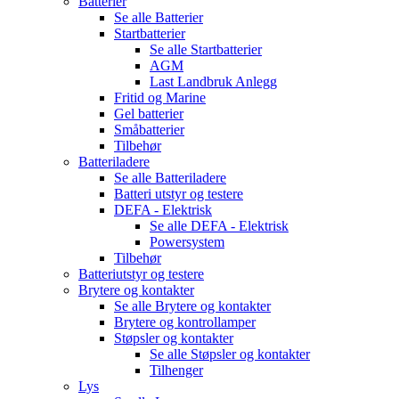
Batterier
Se alle
Batterier
Startbatterier
Se alle
Startbatterier
AGM
Last Landbruk Anlegg
Fritid og Marine
Gel batterier
Småbatterier
Tilbehør
Batteriladere
Se alle
Batteriladere
Batteri utstyr og testere
DEFA - Elektrisk
Se alle
DEFA - Elektrisk
Powersystem
Tilbehør
Batteriutstyr og testere
Brytere og kontakter
Se alle
Brytere og kontakter
Brytere og kontrollamper
Støpsler og kontakter
Se alle
Støpsler og kontakter
Tilhenger
Lys