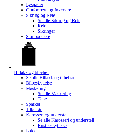
Lyspærer
Omformere og Invertere
Sikring og Rele
Se alle
Sikring og Rele
Rele
Sikringer
Startboostere
Billakk og tilbehør
Se alle
Billakk og tilbehør
Bilbeskyttelse
Maskering
Se alle
Maskering
Tape
Sparkel
Tilbehør
Karosseri og understell
Se alle
Karosseri og understell
Rustbeskyttelse
Lakk