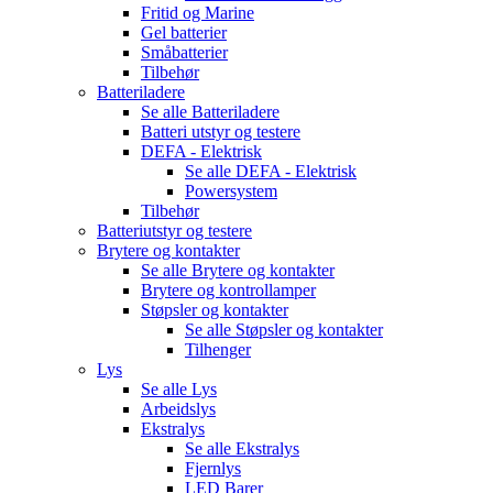
Fritid og Marine
Gel batterier
Småbatterier
Tilbehør
Batteriladere
Se alle
Batteriladere
Batteri utstyr og testere
DEFA - Elektrisk
Se alle
DEFA - Elektrisk
Powersystem
Tilbehør
Batteriutstyr og testere
Brytere og kontakter
Se alle
Brytere og kontakter
Brytere og kontrollamper
Støpsler og kontakter
Se alle
Støpsler og kontakter
Tilhenger
Lys
Se alle
Lys
Arbeidslys
Ekstralys
Se alle
Ekstralys
Fjernlys
LED Barer