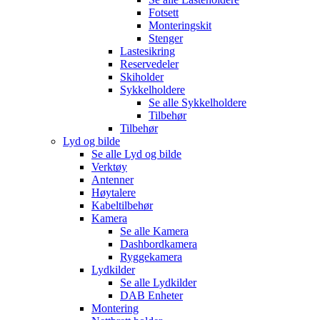
Fotsett
Monteringskit
Stenger
Lastesikring
Reservedeler
Skiholder
Sykkelholdere
Se alle
Sykkelholdere
Tilbehør
Tilbehør
Lyd og bilde
Se alle
Lyd og bilde
Verktøy
Antenner
Høytalere
Kabeltilbehør
Kamera
Se alle
Kamera
Dashbordkamera
Ryggekamera
Lydkilder
Se alle
Lydkilder
DAB Enheter
Montering