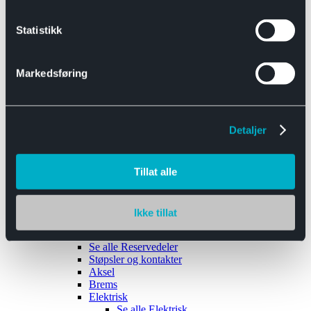
Se alle
Interiør
Sikkerhetsbelte
Statistikk
Tanklokk
Vindusviskere
Markedsføring
Detaljer
Tilhengere
Se alle
Tilhengere
Biltransport
Tillat alle
Maskinhenger
Yrkeshenger
Båthengere
Skaphengere
Ikke tillat
Varehengere
Reservedeler
Se alle
Reservedeler
Støpsler og kontakter
Aksel
Brems
Elektrisk
Se alle
Elektrisk