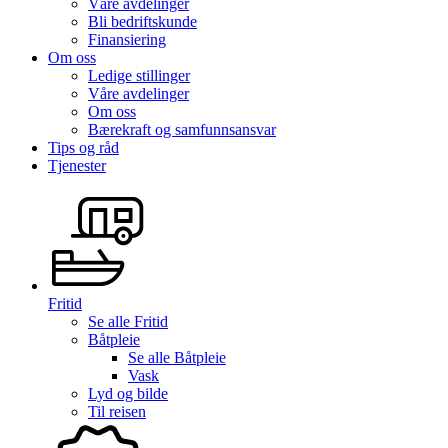
Våre avdelinger
Bli bedriftskunde
Finansiering
Om oss
Ledige stillinger
Våre avdelinger
Om oss
Bærekraft og samfunnsansvar
Tips og råd
Tjenester
Fritid
Se alle
Fritid
Båtpleie
Se alle
Båtpleie
Vask
Lyd og bilde
Til reisen