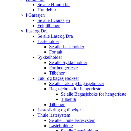
Se alle
Hund i bil
Hundebur
I Garasjen
Se alle
I Garasjen
Felgtilbehør
Last og Dra
Se alle
Last og Dra
Lasteholder
Se alle
Lasteholder
For tak
Sykkelholder
Se alle
Sykkelholder
For hengerfeste
Tilbehør
Tak- og bagasjebokser
Se alle
Tak- og bagasjebokser
Bagasjeboks for hengerfeste
Se alle
Bagasjeboks for hengerfeste
Tilbehør
Tilbehør
Lastesikring og tilbehør
Thule lastesystem
Se alle
Thule lastesystem
Lasteholdere
Se alle
Lasteholdere