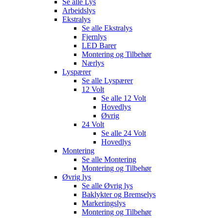
Se alle
Lys
Arbeidslys
Ekstralys
Se alle
Ekstralys
Fjernlys
LED Barer
Montering og Tilbehør
Nærlys
Lyspærer
Se alle
Lyspærer
12 Volt
Se alle
12 Volt
Hovedlys
Øvrig
24 Volt
Se alle
24 Volt
Hovedlys
Montering
Se alle
Montering
Montering og Tilbehør
Øvrig lys
Se alle
Øvrig lys
Baklykter og Bremselys
Markeringslys
Montering og Tilbehør