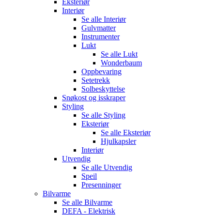
Eksteriør
Interiør
Se alle
Interiør
Gulvmatter
Instrumenter
Lukt
Se alle
Lukt
Wonderbaum
Oppbevaring
Setetrekk
Solbeskyttelse
Snøkost og isskraper
Styling
Se alle
Styling
Eksteriør
Se alle
Eksteriør
Hjulkapsler
Interiør
Utvendig
Se alle
Utvendig
Speil
Presenninger
Bilvarme
Se alle
Bilvarme
DEFA - Elektrisk