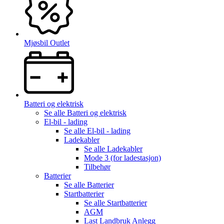
Mjøsbil Outlet
Batteri og elektrisk
Se alle
Batteri og elektrisk
El-bil - lading
Se alle
El-bil - lading
Ladekabler
Se alle
Ladekabler
Mode 3 (for ladestasjon)
Tilbehør
Batterier
Se alle
Batterier
Startbatterier
Se alle
Startbatterier
AGM
Last Landbruk Anlegg