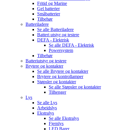
Fritid og Marine
Gel batterier
Småbatterier
Tilbehør
Batteriladere
Se alle
Batteriladere
Batteri utstyr og testere
DEFA - Elektrisk
Se alle
DEFA - Elektrisk
Powersystem
Tilbehør
Batteriutstyr og testere
Brytere og kontakter
Se alle
Brytere og kontakter
Brytere og kontrollamper
Støpsler og kontakter
Se alle
Støpsler og kontakter
Tilhenger
Lys
Se alle
Lys
Arbeidslys
Ekstralys
Se alle
Ekstralys
Fjernlys
LED Barer