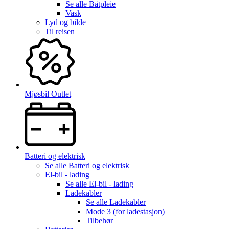
Se alle
Båtpleie
Vask
Lyd og bilde
Til reisen
Mjøsbil Outlet
Batteri og elektrisk
Se alle
Batteri og elektrisk
El-bil - lading
Se alle
El-bil - lading
Ladekabler
Se alle
Ladekabler
Mode 3 (for ladestasjon)
Tilbehør