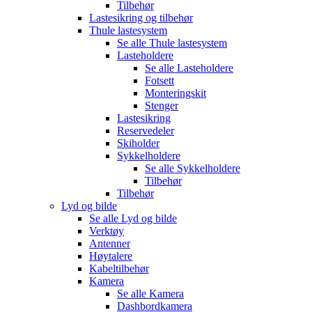
Tilbehør
Lastesikring og tilbehør
Thule lastesystem
Se alle
Thule lastesystem
Lasteholdere
Se alle
Lasteholdere
Fotsett
Monteringskit
Stenger
Lastesikring
Reservedeler
Skiholder
Sykkelholdere
Se alle
Sykkelholdere
Tilbehør
Tilbehør
Lyd og bilde
Se alle
Lyd og bilde
Verktøy
Antenner
Høytalere
Kabeltilbehør
Kamera
Se alle
Kamera
Dashbordkamera