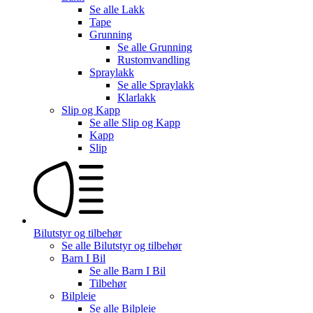
Se alle
Lakk
Tape
Grunning
Se alle
Grunning
Rustomvandling
Spraylakk
Se alle
Spraylakk
Klarlakk
Slip og Kapp
Se alle
Slip og Kapp
Kapp
Slip
Bilutstyr og tilbehør
Se alle
Bilutstyr og tilbehør
Barn I Bil
Se alle
Barn I Bil
Tilbehør
Bilpleie
Se alle
Bilpleie