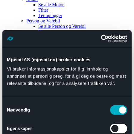
Se alle
Motor
Filter
Tennplugger
Person og Varebil
Se alle
Person og Varebil
Brems
Elektrisk
Bremser
Motor og drivverk
Universal
Se alle
Universal
Mjøsbil AS (mjosbil.no) bruker cookies
Bremsedeler
Vi bruker informasjonskapsler for å gi innhold og
Se alle
Bremsedeler
Bremsenippler
annonser et personlig preg, for å gi deg de beste og mest
Drivline og motor
relevante tilbudene, og for å analysere trafikken vår.
Se alle
Drivline og motor
Bensinpumpe
Eksosanlegg
Se alle
Eksosanlegg
Samtykkevalg
Reparasjonsmateriell
Nødvendig
Eksteriør
Se alle
Eksteriør
Horn og Tuter
Egenskaper
Speil
Interiør