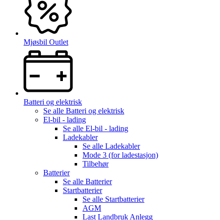
Mjøsbil Outlet
Batteri og elektrisk
Se alle
Batteri og elektrisk
El-bil - lading
Se alle
El-bil - lading
Ladekabler
Se alle
Ladekabler
Mode 3 (for ladestasjon)
Tilbehør
Batterier
Se alle
Batterier
Startbatterier
Se alle
Startbatterier
AGM
Last Landbruk Anlegg