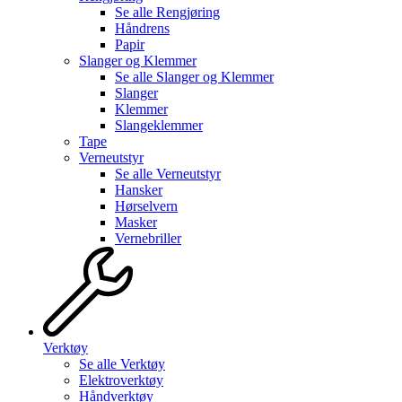
Se alle
Rengjøring
Håndrens
Papir
Slanger og Klemmer
Se alle
Slanger og Klemmer
Slanger
Klemmer
Slangeklemmer
Tape
Verneutstyr
Se alle
Verneutstyr
Hansker
Hørselvern
Masker
Vernebriller
Verktøy
Se alle
Verktøy
Elektroverktøy
Håndverktøy