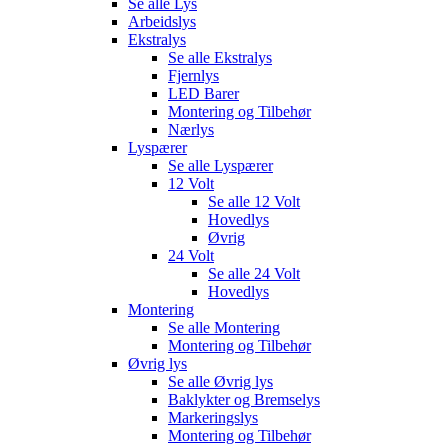
Se alle
Lys
Arbeidslys
Ekstralys
Se alle
Ekstralys
Fjernlys
LED Barer
Montering og Tilbehør
Nærlys
Lyspærer
Se alle
Lyspærer
12 Volt
Se alle
12 Volt
Hovedlys
Øvrig
24 Volt
Se alle
24 Volt
Hovedlys
Montering
Se alle
Montering
Montering og Tilbehør
Øvrig lys
Se alle
Øvrig lys
Baklykter og Bremselys
Markeringslys
Montering og Tilbehør