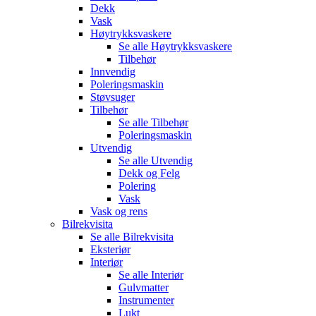
Dekk
Vask
Høytrykksvaskere
Se alle
Høytrykksvaskere
Tilbehør
Innvendig
Poleringsmaskin
Støvsuger
Tilbehør
Se alle
Tilbehør
Poleringsmaskin
Utvendig
Se alle
Utvendig
Dekk og Felg
Polering
Vask
Vask og rens
Bilrekvisita
Se alle
Bilrekvisita
Eksteriør
Interiør
Se alle
Interiør
Gulvmatter
Instrumenter
Lukt