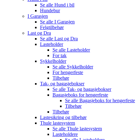
Se alle
Hund i bil
Hundebur
I Garasjen
Se alle
I Garasjen
Felgtilbehør
Last og Dra
Se alle
Last og Dra
Lasteholder
Se alle
Lasteholder
For tak
Sykkelholder
Se alle
Sykkelholder
For hengerfeste
Tilbehør
Tak- og bagasjebokser
Se alle
Tak- og bagasjebokser
Bagasjeboks for hengerfeste
Se alle
Bagasjeboks for hengerfeste
Tilbehør
Tilbehør
Lastesikring og tilbehør
Thule lastesystem
Se alle
Thule lastesystem
Lasteholdere
Se alle
Lasteholdere