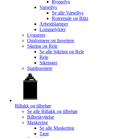
Ryggelys
Varsellys
Se alle
Varsellys
Roterende og Blitz
Arbeidslamper
Lommelykter
Lyspærer
Omformere og Invertere
Sikring og Rele
Se alle
Sikring og Rele
Rele
Sikringer
Startboostere
Billakk og tilbehør
Se alle
Billakk og tilbehør
Bilbeskyttelse
Maskering
Se alle
Maskering
Tape