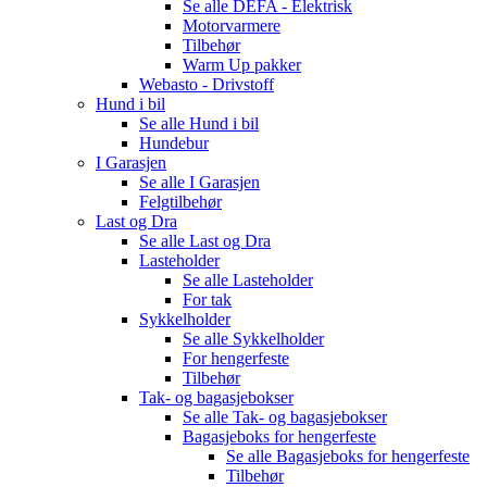
Se alle
DEFA - Elektrisk
Motorvarmere
Tilbehør
Warm Up pakker
Webasto - Drivstoff
Hund i bil
Se alle
Hund i bil
Hundebur
I Garasjen
Se alle
I Garasjen
Felgtilbehør
Last og Dra
Se alle
Last og Dra
Lasteholder
Se alle
Lasteholder
For tak
Sykkelholder
Se alle
Sykkelholder
For hengerfeste
Tilbehør
Tak- og bagasjebokser
Se alle
Tak- og bagasjebokser
Bagasjeboks for hengerfeste
Se alle
Bagasjeboks for hengerfeste
Tilbehør