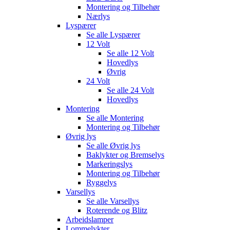
Montering og Tilbehør
Nærlys
Lyspærer
Se alle
Lyspærer
12 Volt
Se alle
12 Volt
Hovedlys
Øvrig
24 Volt
Se alle
24 Volt
Hovedlys
Montering
Se alle
Montering
Montering og Tilbehør
Øvrig lys
Se alle
Øvrig lys
Baklykter og Bremselys
Markeringslys
Montering og Tilbehør
Ryggelys
Varsellys
Se alle
Varsellys
Roterende og Blitz
Arbeidslamper
Lommelykter