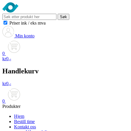
Søk
Priser ink
/
eks mva
Min konto
0
kr
0
,-
Handlekurv
kr
0
,-
0
Produkter
Hjem
Bestill time
Kontakt oss