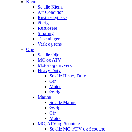
Kjemi
Se alle
Kjemi
Air Condition
Rustbeskyttelse
Øvrig
Rustløsere
Smøring
Tilsetninger
Vask og rens
Olje
Se alle
Olje
MC og ATV
Motor og drivverk
Heavy Duty
Se alle
Heavy Duty
Gir
Motor
Øvrig
Marine
Se alle
Marine
Øvrig
Gir
Motor
MC, ATV og Scootere
Se alle
MC, ATV og Scootere