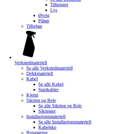
Tilhenger
Lys
Øvrig
Påløp
Tilbehør
Verkstedmateriell
Se alle
Verkstedmateriell
Dekkmateriell
Kabel
Se alle
Kabel
Startkabler
Kjemi
Sikring og Rele
Se alle
Sikring og Rele
Sikringer
Installasjonsmateriell
Se alle
Installasjonsmateriell
Kabelsko
Rengjøring