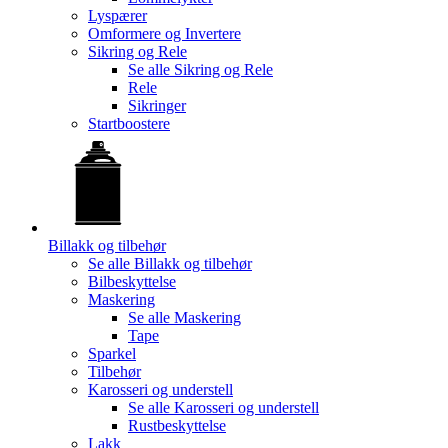
Lyspærer
Omformere og Invertere
Sikring og Rele
Se alle
Sikring og Rele
Rele
Sikringer
Startboostere
Billakk og tilbehør
Se alle
Billakk og tilbehør
Bilbeskyttelse
Maskering
Se alle
Maskering
Tape
Sparkel
Tilbehør
Karosseri og understell
Se alle
Karosseri og understell
Rustbeskyttelse
Lakk