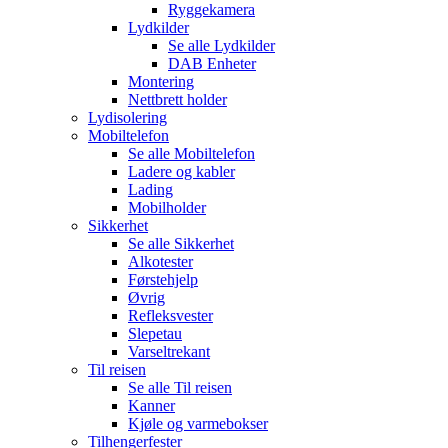
Ryggekamera
Lydkilder
Se alle
Lydkilder
DAB Enheter
Montering
Nettbrett holder
Lydisolering
Mobiltelefon
Se alle
Mobiltelefon
Ladere og kabler
Lading
Mobilholder
Sikkerhet
Se alle
Sikkerhet
Alkotester
Førstehjelp
Øvrig
Refleksvester
Slepetau
Varseltrekant
Til reisen
Se alle
Til reisen
Kanner
Kjøle og varmebokser
Tilhengerfester