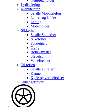
Nettbrett holder
Lydisolering
Mobiltelefon
Se alle
Mobiltelefon
Ladere og kabler
Lading
Mobilholder
Sikkerhet
Se alle
Sikkerhet
Alkotester
Førstehjelp
Øvrig
Refleksvester
Slepetau
Varseltrekant
Til reisen
Se alle
Til reisen
Kanner
Kjøle og varmebokser
Tilhengerfester