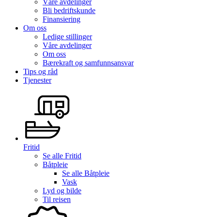
Våre avdelinger
Bli bedriftskunde
Finansiering
Om oss
Ledige stillinger
Våre avdelinger
Om oss
Bærekraft og samfunnsansvar
Tips og råd
Tjenester
Fritid
Se alle
Fritid
Båtpleie
Se alle
Båtpleie
Vask
Lyd og bilde
Til reisen