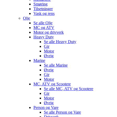
Smøring
Tilsetninger
Vask og rens
Olje
Se alle
Olje
MC og ATV
Motor og drivverk
Heavy Duty
Se alle
Heavy Duty
Gir
Motor
Øvrig
Marine
Se alle
Marine
Øvrig
Gir
Motor
MC, ATV og Scootere
Se alle
MC, ATV og Scootere
Gir
Motor
Øvrig
Person og Vare
Se alle
Person og Vare
Drivverk