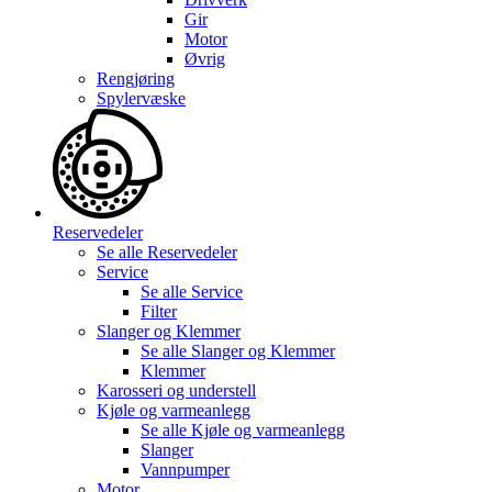
Gir
Motor
Øvrig
Rengjøring
Spylervæske
Reservedeler
Se alle
Reservedeler
Service
Se alle
Service
Filter
Slanger og Klemmer
Se alle
Slanger og Klemmer
Klemmer
Karosseri og understell
Kjøle og varmeanlegg
Se alle
Kjøle og varmeanlegg
Slanger
Vannpumper
Motor