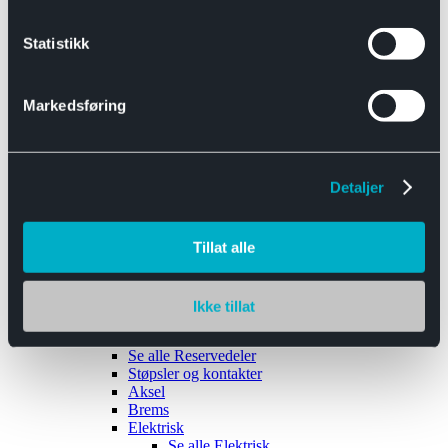
Se alle
Interiør
Sikkerhetsbelte
Statistikk
Tanklokk
Vindusviskere
Markedsføring
Detaljer
Tilhengere
Se alle
Tilhengere
Biltransport
Tillat alle
Maskinhenger
Yrkeshenger
Båthengere
Skaphengere
Ikke tillat
Varehengere
Reservedeler
Se alle
Reservedeler
Støpsler og kontakter
Aksel
Brems
Elektrisk
Se alle
Elektrisk