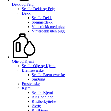
Dekk og Felg
Se alle
Dekk og Felg
Dekk
Se alle
Dekk
Sommerdekk
Vinterdekk med pigg
Vinterdekk uten pigg
Olje og Kjemi
Se alle
Olje og Kjemi
Bremsevæske
Se alle
Bremsevæske
Smøring
Frostvæske
Kjemi
Se alle
Kjemi
Air Condition
Rustbeskyttelse
Øvrig
Rustløsere