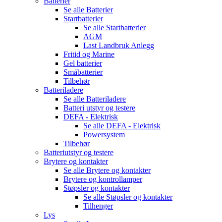
Batterier
Se alle
Batterier
Startbatterier
Se alle
Startbatterier
AGM
Last Landbruk Anlegg
Fritid og Marine
Gel batterier
Småbatterier
Tilbehør
Batteriladere
Se alle
Batteriladere
Batteri utstyr og testere
DEFA - Elektrisk
Se alle
DEFA - Elektrisk
Powersystem
Tilbehør
Batteriutstyr og testere
Brytere og kontakter
Se alle
Brytere og kontakter
Brytere og kontrollamper
Støpsler og kontakter
Se alle
Støpsler og kontakter
Tilhenger
Lys