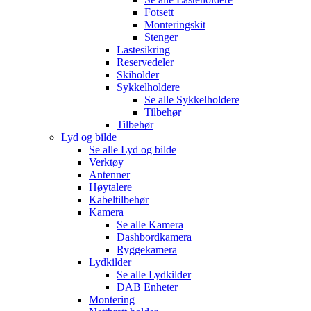
Fotsett
Monteringskit
Stenger
Lastesikring
Reservedeler
Skiholder
Sykkelholdere
Se alle
Sykkelholdere
Tilbehør
Tilbehør
Lyd og bilde
Se alle
Lyd og bilde
Verktøy
Antenner
Høytalere
Kabeltilbehør
Kamera
Se alle
Kamera
Dashbordkamera
Ryggekamera
Lydkilder
Se alle
Lydkilder
DAB Enheter
Montering