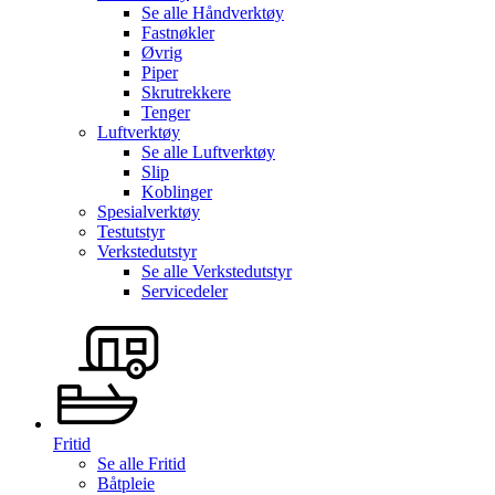
Se alle
Håndverktøy
Fastnøkler
Øvrig
Piper
Skrutrekkere
Tenger
Luftverktøy
Se alle
Luftverktøy
Slip
Koblinger
Spesialverktøy
Testutstyr
Verkstedutstyr
Se alle
Verkstedutstyr
Servicedeler
Fritid
Se alle
Fritid
Båtpleie