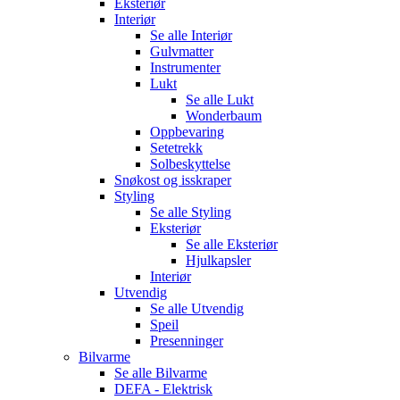
Eksteriør
Interiør
Se alle
Interiør
Gulvmatter
Instrumenter
Lukt
Se alle
Lukt
Wonderbaum
Oppbevaring
Setetrekk
Solbeskyttelse
Snøkost og isskraper
Styling
Se alle
Styling
Eksteriør
Se alle
Eksteriør
Hjulkapsler
Interiør
Utvendig
Se alle
Utvendig
Speil
Presenninger
Bilvarme
Se alle
Bilvarme
DEFA - Elektrisk