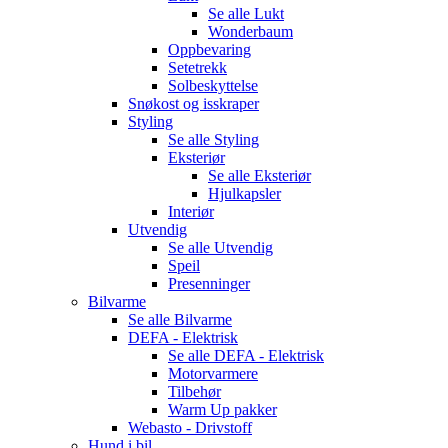
Se alle
Lukt
Wonderbaum
Oppbevaring
Setetrekk
Solbeskyttelse
Snøkost og isskraper
Styling
Se alle
Styling
Eksteriør
Se alle
Eksteriør
Hjulkapsler
Interiør
Utvendig
Se alle
Utvendig
Speil
Presenninger
Bilvarme
Se alle
Bilvarme
DEFA - Elektrisk
Se alle
DEFA - Elektrisk
Motorvarmere
Tilbehør
Warm Up pakker
Webasto - Drivstoff
Hund i bil