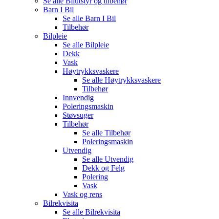
Se alle
Bilutstyr og tilbehør
Barn I Bil
Se alle
Barn I Bil
Tilbehør
Bilpleie
Se alle
Bilpleie
Dekk
Vask
Høytrykksvaskere
Se alle
Høytrykksvaskere
Tilbehør
Innvendig
Poleringsmaskin
Støvsuger
Tilbehør
Se alle
Tilbehør
Poleringsmaskin
Utvendig
Se alle
Utvendig
Dekk og Felg
Polering
Vask
Vask og rens
Bilrekvisita
Se alle
Bilrekvisita