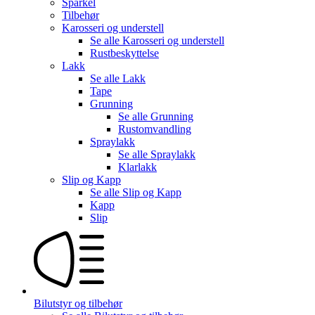
Sparkel
Tilbehør
Karosseri og understell
Se alle
Karosseri og understell
Rustbeskyttelse
Lakk
Se alle
Lakk
Tape
Grunning
Se alle
Grunning
Rustomvandling
Spraylakk
Se alle
Spraylakk
Klarlakk
Slip og Kapp
Se alle
Slip og Kapp
Kapp
Slip
Bilutstyr og tilbehør