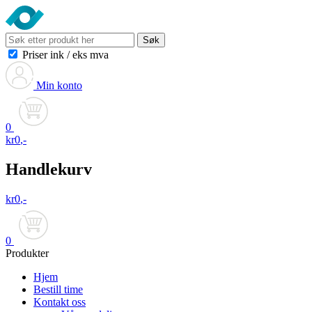
Søk
Priser ink
/
eks mva
Min konto
0
kr
0
,-
Handlekurv
kr
0
,-
0
Produkter
Hjem
Bestill time
Kontakt oss