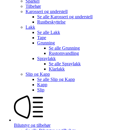
Sparkel
Tilbehør
Karosseri og understell
Se alle
Karosseri og understell
Rustbeskyttelse
Lakk
Se alle
Lakk
Tape
Grunning
Se alle
Grunning
Rustomvandling
Spraylakk
Se alle
Spraylakk
Klarlakk
Slip og Kapp
Se alle
Slip og Kapp
Kapp
Slip
Bilutstyr og tilbehør