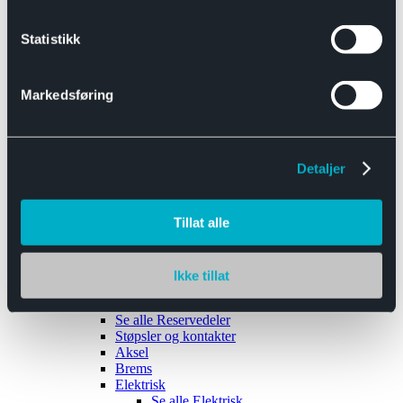
Se alle
Interiør
Sikkerhetsbelte
Statistikk
Tanklokk
Vindusviskere
Markedsføring
Detaljer
Tilhengere
Se alle
Tilhengere
Biltransport
Tillat alle
Maskinhenger
Yrkeshenger
Båthengere
Skaphengere
Ikke tillat
Varehengere
Reservedeler
Se alle
Reservedeler
Støpsler og kontakter
Aksel
Brems
Elektrisk
Se alle
Elektrisk