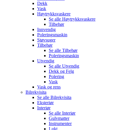
Dekk
Vask
Høytrykksvaskere
Se alle
Høytrykksvaskere
Tilbehør
Innvendig
Poleringsmaskin
Støvsuger
Tilbehør
Se alle
Tilbehør
Poleringsmaskin
Utvendig
Se alle
Utvendig
Dekk og Felg
Polering
Vask
Vask og rens
Bilrekvisita
Se alle
Bilrekvisita
Eksteriør
Interiør
Se alle
Interiør
Gulvmatter
Instrumenter
Lukt