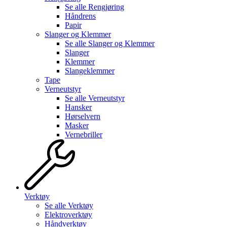
Se alle
Rengjøring
Håndrens
Papir
Slanger og Klemmer
Se alle
Slanger og Klemmer
Slanger
Klemmer
Slangeklemmer
Tape
Verneutstyr
Se alle
Verneutstyr
Hansker
Hørselvern
Masker
Vernebriller
Verktøy
Se alle
Verktøy
Elektroverktøy
Håndverktøy