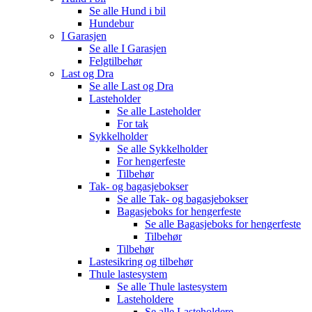
Se alle
Hund i bil
Hundebur
I Garasjen
Se alle
I Garasjen
Felgtilbehør
Last og Dra
Se alle
Last og Dra
Lasteholder
Se alle
Lasteholder
For tak
Sykkelholder
Se alle
Sykkelholder
For hengerfeste
Tilbehør
Tak- og bagasjebokser
Se alle
Tak- og bagasjebokser
Bagasjeboks for hengerfeste
Se alle
Bagasjeboks for hengerfeste
Tilbehør
Tilbehør
Lastesikring og tilbehør
Thule lastesystem
Se alle
Thule lastesystem
Lasteholdere
Se alle
Lasteholdere