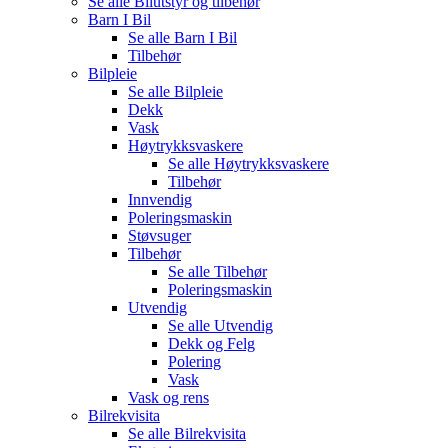
Se alle
Bilutstyr og tilbehør
Barn I Bil
Se alle
Barn I Bil
Tilbehør
Bilpleie
Se alle
Bilpleie
Dekk
Vask
Høytrykksvaskere
Se alle
Høytrykksvaskere
Tilbehør
Innvendig
Poleringsmaskin
Støvsuger
Tilbehør
Se alle
Tilbehør
Poleringsmaskin
Utvendig
Se alle
Utvendig
Dekk og Felg
Polering
Vask
Vask og rens
Bilrekvisita
Se alle
Bilrekvisita