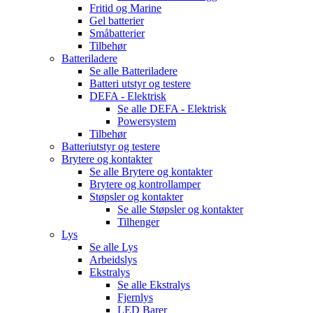
Fritid og Marine
Gel batterier
Småbatterier
Tilbehør
Batteriladere
Se alle
Batteriladere
Batteri utstyr og testere
DEFA - Elektrisk
Se alle
DEFA - Elektrisk
Powersystem
Tilbehør
Batteriutstyr og testere
Brytere og kontakter
Se alle
Brytere og kontakter
Brytere og kontrollamper
Støpsler og kontakter
Se alle
Støpsler og kontakter
Tilhenger
Lys
Se alle
Lys
Arbeidslys
Ekstralys
Se alle
Ekstralys
Fjernlys
LED Barer