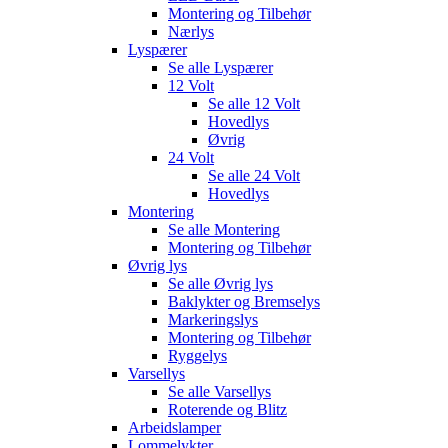
Montering og Tilbehør
Nærlys
Lyspærer
Se alle
Lyspærer
12 Volt
Se alle
12 Volt
Hovedlys
Øvrig
24 Volt
Se alle
24 Volt
Hovedlys
Montering
Se alle
Montering
Montering og Tilbehør
Øvrig lys
Se alle
Øvrig lys
Baklykter og Bremselys
Markeringslys
Montering og Tilbehør
Ryggelys
Varsellys
Se alle
Varsellys
Roterende og Blitz
Arbeidslamper
Lommelykter