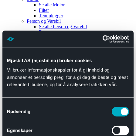
Se alle
Motor
Filter
Tennplugger
Person og Varebil
Se alle
Person og Varebil
Brems
Elektrisk
Bremser
Motor og drivverk
Universal
Se alle
Universal
Mjøsbil AS (mjosbil.no) bruker cookies
Bremsedeler
Vi bruker informasjonskapsler for å gi innhold og
Se alle
Bremsedeler
Bremsenippler
annonser et personlig preg, for å gi deg de beste og mest
Drivline og motor
relevante tilbudene, og for å analysere trafikken vår.
Se alle
Drivline og motor
Bensinpumpe
Eksosanlegg
Se alle
Eksosanlegg
Samtykkevalg
Reparasjonsmateriell
Nødvendig
Eksteriør
Se alle
Eksteriør
Horn og Tuter
Egenskaper
Speil
Interiør