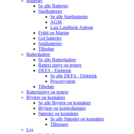
Batterier
Se alle
Batterier
Startbatterier
Se alle
Startbatterier
AGM
Last Landbruk Anlegg
Fritid og Marine
Gel batterier
Småbatterier
Tilbehør
Batteriladere
Se alle
Batteriladere
Batteri utstyr og testere
DEFA - Elektrisk
Se alle
DEFA - Elektrisk
Powersystem
Tilbehør
Batteriutstyr og testere
Brytere og kontakter
Se alle
Brytere og kontakter
Brytere og kontrollamper
Støpsler og kontakter
Se alle
Støpsler og kontakter
Tilhenger
Lys