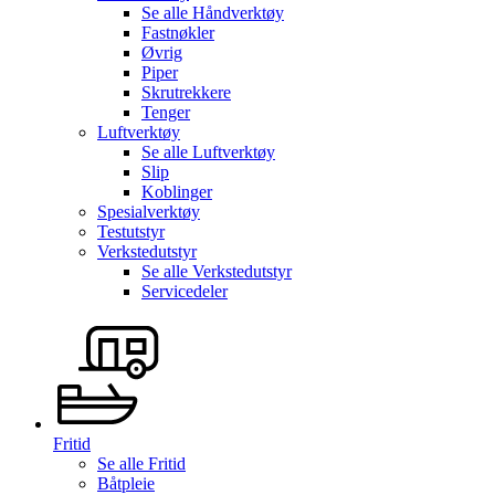
Se alle
Håndverktøy
Fastnøkler
Øvrig
Piper
Skrutrekkere
Tenger
Luftverktøy
Se alle
Luftverktøy
Slip
Koblinger
Spesialverktøy
Testutstyr
Verkstedutstyr
Se alle
Verkstedutstyr
Servicedeler
Fritid
Se alle
Fritid
Båtpleie