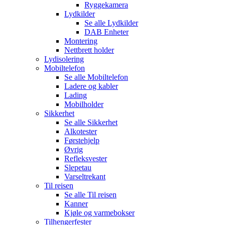
Ryggekamera
Lydkilder
Se alle
Lydkilder
DAB Enheter
Montering
Nettbrett holder
Lydisolering
Mobiltelefon
Se alle
Mobiltelefon
Ladere og kabler
Lading
Mobilholder
Sikkerhet
Se alle
Sikkerhet
Alkotester
Førstehjelp
Øvrig
Refleksvester
Slepetau
Varseltrekant
Til reisen
Se alle
Til reisen
Kanner
Kjøle og varmebokser
Tilhengerfester