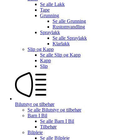
Se alle
Lakk
Tape
Grunning
Se alle
Grunning
Rustomvandling
Spraylakk
Se alle
Spraylakk
Klarlakk
Slip og Kapp
Se alle
Slip og Kapp
Kapp
Slip
Bilutstyr og tilbehør
Se alle
Bilutstyr og tilbehør
Barn I Bil
Se alle
Barn I Bil
Tilbehør
Bilpleie
Se alle
Bilpleie