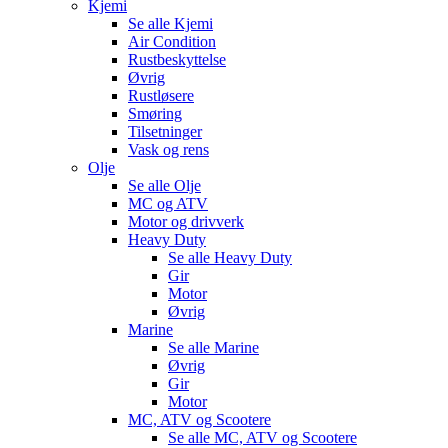
Kjemi
Se alle
Kjemi
Air Condition
Rustbeskyttelse
Øvrig
Rustløsere
Smøring
Tilsetninger
Vask og rens
Olje
Se alle
Olje
MC og ATV
Motor og drivverk
Heavy Duty
Se alle
Heavy Duty
Gir
Motor
Øvrig
Marine
Se alle
Marine
Øvrig
Gir
Motor
MC, ATV og Scootere
Se alle
MC, ATV og Scootere