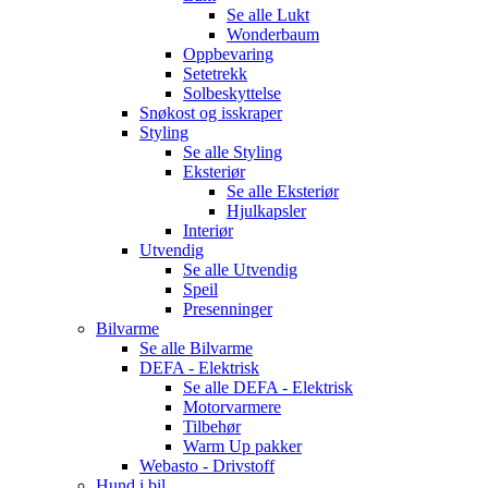
Se alle
Lukt
Wonderbaum
Oppbevaring
Setetrekk
Solbeskyttelse
Snøkost og isskraper
Styling
Se alle
Styling
Eksteriør
Se alle
Eksteriør
Hjulkapsler
Interiør
Utvendig
Se alle
Utvendig
Speil
Presenninger
Bilvarme
Se alle
Bilvarme
DEFA - Elektrisk
Se alle
DEFA - Elektrisk
Motorvarmere
Tilbehør
Warm Up pakker
Webasto - Drivstoff
Hund i bil