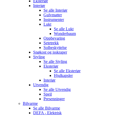
Eksteriør
Interiør
Se alle
Interiør
Gulvmatter
Instrumenter
Lukt
Se alle
Lukt
Wonderbaum
Oppbevaring
Setetrekk
Solbeskyttelse
Snøkost og isskraper
Styling
Se alle
Styling
Eksteriør
Se alle
Eksteriør
Hjulkapsler
Interiør
Utvendig
Se alle
Utvendig
Speil
Presenninger
Bilvarme
Se alle
Bilvarme
DEFA - Elektrisk