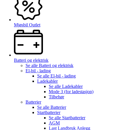
Mjøsbil Outlet
Batteri og elektrisk
Se alle
Batteri og elektrisk
El-bil - lading
Se alle
El-bil - lading
Ladekabler
Se alle
Ladekabler
Mode 3 (for ladestasjon)
Tilbehør
Batterier
Se alle
Batterier
Startbatterier
Se alle
Startbatterier
AGM
Last Landbruk Anlegg