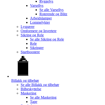
Ryggelys
Varsellys
Se alle
Varsellys
Roterende og Blitz
Arbeidslamper
Lommelykter
Lyspærer
Omformere og Invertere
Sikring og Rele
Se alle
Sikring og Rele
Rele
Sikringer
Startboostere
Billakk og tilbehør
Se alle
Billakk og tilbehør
Bilbeskyttelse
Maskering
Se alle
Maskering
Tape