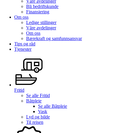
Våre avdelinger
Bli bedriftskunde
Finansiering
Om oss
Ledige stillinger
Våre avdelinger
Om oss
Bærekraft og samfunnsansvar
Tips og råd
Tjenester
Fritid
Se alle
Fritid
Båtpleie
Se alle
Båtpleie
Vask
Lyd og bilde
Til reisen