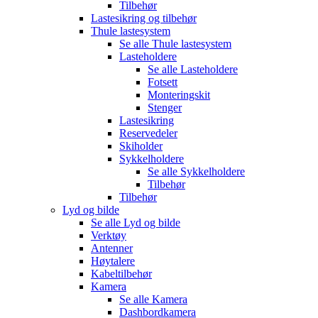
Tilbehør
Lastesikring og tilbehør
Thule lastesystem
Se alle
Thule lastesystem
Lasteholdere
Se alle
Lasteholdere
Fotsett
Monteringskit
Stenger
Lastesikring
Reservedeler
Skiholder
Sykkelholdere
Se alle
Sykkelholdere
Tilbehør
Tilbehør
Lyd og bilde
Se alle
Lyd og bilde
Verktøy
Antenner
Høytalere
Kabeltilbehør
Kamera
Se alle
Kamera
Dashbordkamera