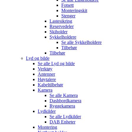
Fotsett
Monteringskit
Stenger
Lastesikring
Reservedeler
Skiholder
Sykkelholdere
Se alle
Sykkelholdere
Tilbehør
Tilbehør
Lyd og bilde
Se alle
Lyd og bilde
Verktøy
Antenner
Høytalere
Kabeltilbehør
Kamera
Se alle
Kamera
Dashbordkamera
Ryggekamera
Lydkilder
Se alle
Lydkilder
DAB Enheter
Montering