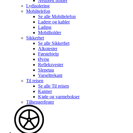
Nettbrett holder
Lydisolering
Mobiltelefon
Se alle
Mobiltelefon
Ladere og kabler
Lading
Mobilholder
Sikkerhet
Se alle
Sikkerhet
Alkotester
Førstehjelp
Øvrig
Refleksvester
Slepetau
Varseltrekant
Til reisen
Se alle
Til reisen
Kanner
Kjøle og varmebokser
Tilhengerfester