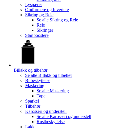
Lyspærer
Omformere og Invertere
Sikring og Rele
Se alle
Sikring og Rele
Rele
Sikringer
Startboostere
Billakk og tilbehør
Se alle
Billakk og tilbehør
Bilbeskyttelse
Maskering
Se alle
Maskering
Tape
Sparkel
Tilbehør
Karosseri og understell
Se alle
Karosseri og understell
Rustbeskyttelse
Lakk