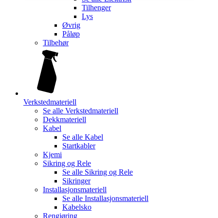
Tilhenger
Lys
Øvrig
Påløp
Tilbehør
Verkstedmateriell
Se alle
Verkstedmateriell
Dekkmateriell
Kabel
Se alle
Kabel
Startkabler
Kjemi
Sikring og Rele
Se alle
Sikring og Rele
Sikringer
Installasjonsmateriell
Se alle
Installasjonsmateriell
Kabelsko
Rengjøring