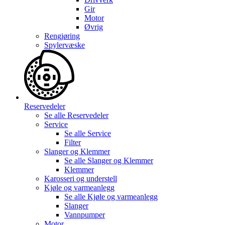
Gir
Motor
Øvrig
Rengjøring
Spylervæske
Reservedeler
Se alle
Reservedeler
Service
Se alle
Service
Filter
Slanger og Klemmer
Se alle
Slanger og Klemmer
Klemmer
Karosseri og understell
Kjøle og varmeanlegg
Se alle
Kjøle og varmeanlegg
Slanger
Vannpumper
Motor