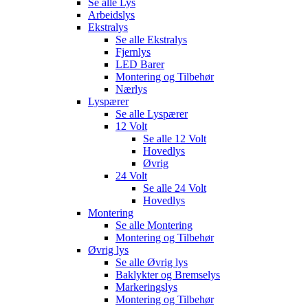
Se alle
Lys
Arbeidslys
Ekstralys
Se alle
Ekstralys
Fjernlys
LED Barer
Montering og Tilbehør
Nærlys
Lyspærer
Se alle
Lyspærer
12 Volt
Se alle
12 Volt
Hovedlys
Øvrig
24 Volt
Se alle
24 Volt
Hovedlys
Montering
Se alle
Montering
Montering og Tilbehør
Øvrig lys
Se alle
Øvrig lys
Baklykter og Bremselys
Markeringslys
Montering og Tilbehør