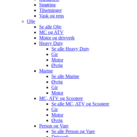
Smøring
Tilsetninger
Vask og rens
Olje
Se alle
Olje
MC og ATV
Motor og drivverk
Heavy Duty
Se alle
Heavy Duty
Gir
Motor
Øvrig
Marine
Se alle
Marine
Øvrig
Gir
Motor
MC, ATV og Scootere
Se alle
MC, ATV og Scootere
Gir
Motor
Øvrig
Person og Vare
Se alle
Person og Vare
Drivverk