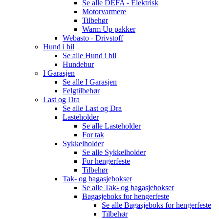
Se alle
DEFA - Elektrisk
Motorvarmere
Tilbehør
Warm Up pakker
Webasto - Drivstoff
Hund i bil
Se alle
Hund i bil
Hundebur
I Garasjen
Se alle
I Garasjen
Felgtilbehør
Last og Dra
Se alle
Last og Dra
Lasteholder
Se alle
Lasteholder
For tak
Sykkelholder
Se alle
Sykkelholder
For hengerfeste
Tilbehør
Tak- og bagasjebokser
Se alle
Tak- og bagasjebokser
Bagasjeboks for hengerfeste
Se alle
Bagasjeboks for hengerfeste
Tilbehør