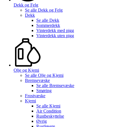
Dekk og Felg
Se alle
Dekk og Felg
Dekk
Se alle
Dekk
Sommerdekk
Vinterdekk med pigg
Vinterdekk uten pigg
Olje og Kjemi
Se alle
Olje og Kjemi
Bremsevæske
Se alle
Bremsevæske
Smøring
Frostvæske
Kjemi
Se alle
Kjemi
Air Condition
Rustbeskyttelse
Øvrig
Rustløsere