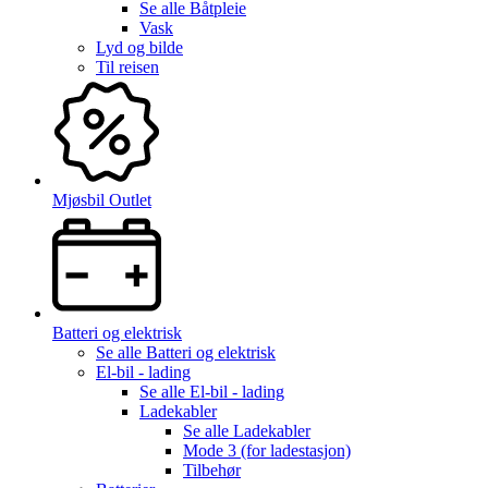
Se alle
Båtpleie
Vask
Lyd og bilde
Til reisen
Mjøsbil Outlet
Batteri og elektrisk
Se alle
Batteri og elektrisk
El-bil - lading
Se alle
El-bil - lading
Ladekabler
Se alle
Ladekabler
Mode 3 (for ladestasjon)
Tilbehør