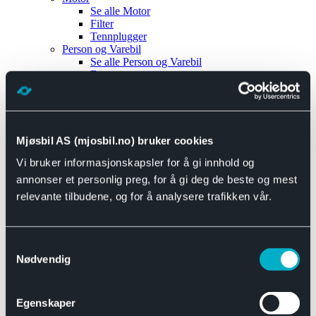
Se alle
Motor
Filter
Tennplugger
Person og Varebil
Se alle
Person og Varebil
Brems
Elektrisk
Bremser
Motor og drivverk
Universal
Se alle
Universal
Mjøsbil AS (mjosbil.no) bruker cookies
Bremsedeler
Vi bruker informasjonskapsler for å gi innhold og
Se alle
Bremsedeler
Bremsenippler
annonser et personlig preg, for å gi deg de beste og mest
Drivline og motor
relevante tilbudene, og for å analysere trafikken vår.
Se alle
Drivline og motor
Bensinpumpe
Eksosanlegg
Se alle
Eksosanlegg
Samtykkevalg
Reparasjonsmateriell
Nødvendig
Eksteriør
Se alle
Eksteriør
Horn og Tuter
Egenskaper
Speil
Interiør