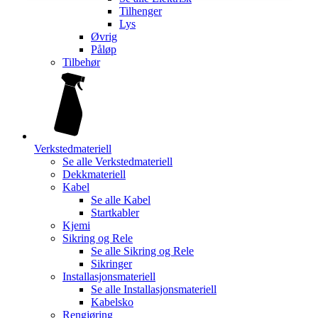
Tilhenger
Lys
Øvrig
Påløp
Tilbehør
Verkstedmateriell
Se alle
Verkstedmateriell
Dekkmateriell
Kabel
Se alle
Kabel
Startkabler
Kjemi
Sikring og Rele
Se alle
Sikring og Rele
Sikringer
Installasjonsmateriell
Se alle
Installasjonsmateriell
Kabelsko
Rengjøring