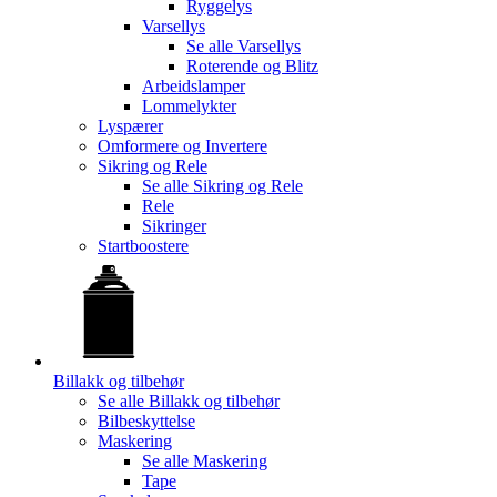
Ryggelys
Varsellys
Se alle
Varsellys
Roterende og Blitz
Arbeidslamper
Lommelykter
Lyspærer
Omformere og Invertere
Sikring og Rele
Se alle
Sikring og Rele
Rele
Sikringer
Startboostere
Billakk og tilbehør
Se alle
Billakk og tilbehør
Bilbeskyttelse
Maskering
Se alle
Maskering
Tape