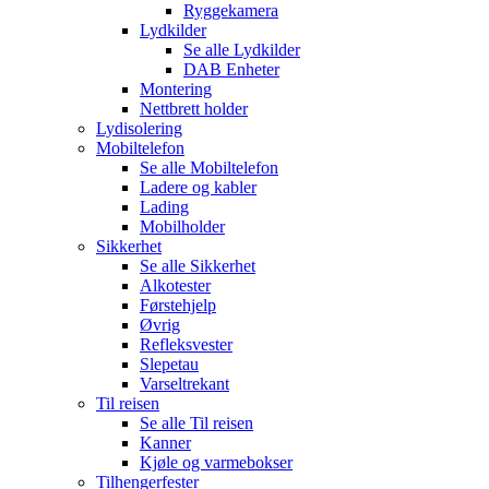
Ryggekamera
Lydkilder
Se alle
Lydkilder
DAB Enheter
Montering
Nettbrett holder
Lydisolering
Mobiltelefon
Se alle
Mobiltelefon
Ladere og kabler
Lading
Mobilholder
Sikkerhet
Se alle
Sikkerhet
Alkotester
Førstehjelp
Øvrig
Refleksvester
Slepetau
Varseltrekant
Til reisen
Se alle
Til reisen
Kanner
Kjøle og varmebokser
Tilhengerfester