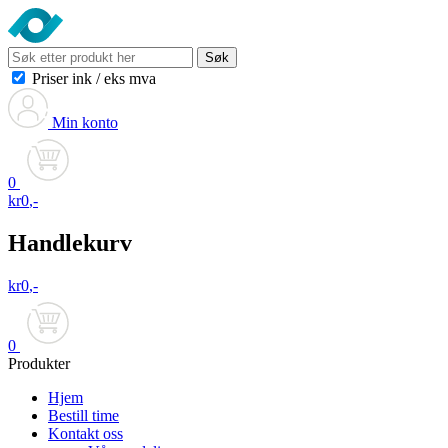
Søk
Priser ink
/
eks mva
Min konto
0
kr
0
,-
Handlekurv
kr
0
,-
0
Produkter
Hjem
Bestill time
Kontakt oss