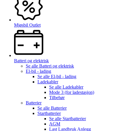
Mjøsbil Outlet
Batteri og elektrisk
Se alle
Batteri og elektrisk
El-bil - lading
Se alle
El-bil - lading
Ladekabler
Se alle
Ladekabler
Mode 3 (for ladestasjon)
Tilbehør
Batterier
Se alle
Batterier
Startbatterier
Se alle
Startbatterier
AGM
Last Landbruk Anlegg