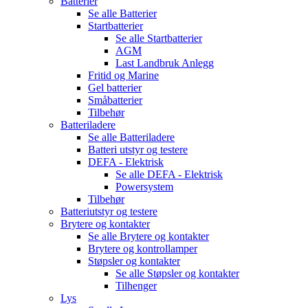
Batterier
Se alle
Batterier
Startbatterier
Se alle
Startbatterier
AGM
Last Landbruk Anlegg
Fritid og Marine
Gel batterier
Småbatterier
Tilbehør
Batteriladere
Se alle
Batteriladere
Batteri utstyr og testere
DEFA - Elektrisk
Se alle
DEFA - Elektrisk
Powersystem
Tilbehør
Batteriutstyr og testere
Brytere og kontakter
Se alle
Brytere og kontakter
Brytere og kontrollamper
Støpsler og kontakter
Se alle
Støpsler og kontakter
Tilhenger
Lys