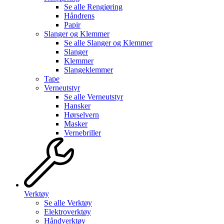
Se alle
Rengjøring
Håndrens
Papir
Slanger og Klemmer
Se alle
Slanger og Klemmer
Slanger
Klemmer
Slangeklemmer
Tape
Verneutstyr
Se alle
Verneutstyr
Hansker
Hørselvern
Masker
Vernebriller
Verktøy
Se alle
Verktøy
Elektroverktøy
Håndverktøy