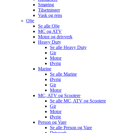
Smøring
Tilsetninger
Vask og rens
Olje
Se alle
Olje
MC og ATV
Motor og drivverk
Heavy Duty
Se alle
Heavy Duty
Gir
Motor
Øvrig
Marine
Se alle
Marine
Øvrig
Gir
Motor
MC, ATV og Scootere
Se alle
MC, ATV og Scootere
Gir
Motor
Øvrig
Person og Vare
Se alle
Person og Vare
Drivverk