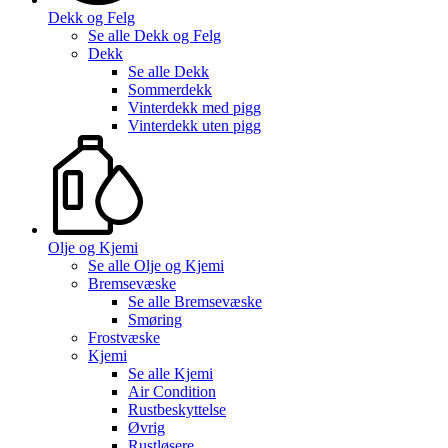
Dekk og Felg
Se alle
Dekk og Felg
Dekk
Se alle
Dekk
Sommerdekk
Vinterdekk med pigg
Vinterdekk uten pigg
Olje og Kjemi
Se alle
Olje og Kjemi
Bremsevæske
Se alle
Bremsevæske
Smøring
Frostvæske
Kjemi
Se alle
Kjemi
Air Condition
Rustbeskyttelse
Øvrig
Rustløsere