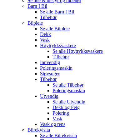
Se alle
Bilutstyr og tilbehør
Barn I Bil
Se alle
Barn I Bil
Tilbehør
Bilpleie
Se alle
Bilpleie
Dekk
Vask
Høytrykksvaskere
Se alle
Høytrykksvaskere
Tilbehør
Innvendig
Poleringsmaskin
Støvsuger
Tilbehør
Se alle
Tilbehør
Poleringsmaskin
Utvendig
Se alle
Utvendig
Dekk og Felg
Polering
Vask
Vask og rens
Bilrekvisita
Se alle
Bilrekvisita