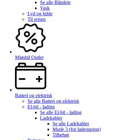
Se alle
Båtpleie
Vask
Lyd og bilde
Til reisen
Mjøsbil Outlet
Batteri og elektrisk
Se alle
Batteri og elektrisk
El-bil - lading
Se alle
El-bil - lading
Ladekabler
Se alle
Ladekabler
Mode 3 (for ladestasjon)
Tilbehør