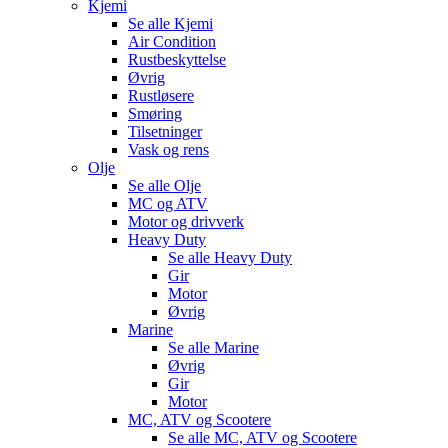
Kjemi
Se alle
Kjemi
Air Condition
Rustbeskyttelse
Øvrig
Rustløsere
Smøring
Tilsetninger
Vask og rens
Olje
Se alle
Olje
MC og ATV
Motor og drivverk
Heavy Duty
Se alle
Heavy Duty
Gir
Motor
Øvrig
Marine
Se alle
Marine
Øvrig
Gir
Motor
MC, ATV og Scootere
Se alle
MC, ATV og Scootere