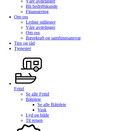
Våre avdelinger
Bli bedriftskunde
Finansiering
Om oss
Ledige stillinger
Våre avdelinger
Om oss
Bærekraft og samfunnsansvar
Tips og råd
Tjenester
Fritid
Se alle
Fritid
Båtpleie
Se alle
Båtpleie
Vask
Lyd og bilde
Til reisen