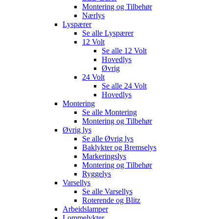
Montering og Tilbehør
Nærlys
Lyspærer
Se alle
Lyspærer
12 Volt
Se alle
12 Volt
Hovedlys
Øvrig
24 Volt
Se alle
24 Volt
Hovedlys
Montering
Se alle
Montering
Montering og Tilbehør
Øvrig lys
Se alle
Øvrig lys
Baklykter og Bremselys
Markeringslys
Montering og Tilbehør
Ryggelys
Varsellys
Se alle
Varsellys
Roterende og Blitz
Arbeidslamper
Lommelykter