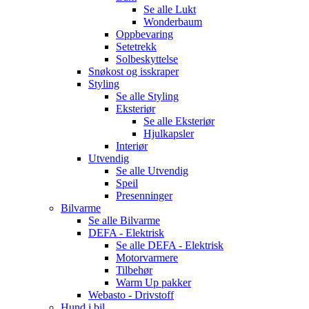
Se alle
Lukt
Wonderbaum
Oppbevaring
Setetrekk
Solbeskyttelse
Snøkost og isskraper
Styling
Se alle
Styling
Eksteriør
Se alle
Eksteriør
Hjulkapsler
Interiør
Utvendig
Se alle
Utvendig
Speil
Presenninger
Bilvarme
Se alle
Bilvarme
DEFA - Elektrisk
Se alle
DEFA - Elektrisk
Motorvarmere
Tilbehør
Warm Up pakker
Webasto - Drivstoff
Hund i bil