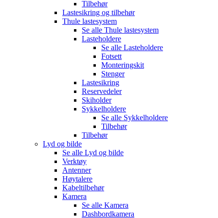
Tilbehør
Lastesikring og tilbehør
Thule lastesystem
Se alle
Thule lastesystem
Lasteholdere
Se alle
Lasteholdere
Fotsett
Monteringskit
Stenger
Lastesikring
Reservedeler
Skiholder
Sykkelholdere
Se alle
Sykkelholdere
Tilbehør
Tilbehør
Lyd og bilde
Se alle
Lyd og bilde
Verktøy
Antenner
Høytalere
Kabeltilbehør
Kamera
Se alle
Kamera
Dashbordkamera