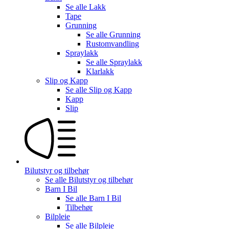
Se alle
Lakk
Tape
Grunning
Se alle
Grunning
Rustomvandling
Spraylakk
Se alle
Spraylakk
Klarlakk
Slip og Kapp
Se alle
Slip og Kapp
Kapp
Slip
Bilutstyr og tilbehør
Se alle
Bilutstyr og tilbehør
Barn I Bil
Se alle
Barn I Bil
Tilbehør
Bilpleie
Se alle
Bilpleie