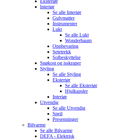
Eksteriør
Interiør
Se alle
Interiør
Gulvmatter
Instrumenter
Lukt
Se alle
Lukt
Wonderbaum
Oppbevaring
Setetrekk
Solbeskyttelse
Snøkost og isskraper
Styling
Se alle
Styling
Eksteriør
Se alle
Eksteriør
Hjulkapsler
Interiør
Utvendig
Se alle
Utvendig
Speil
Presenninger
Bilvarme
Se alle
Bilvarme
DEFA - Elektrisk