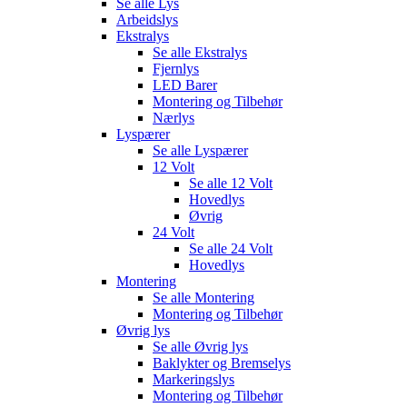
Se alle
Lys
Arbeidslys
Ekstralys
Se alle
Ekstralys
Fjernlys
LED Barer
Montering og Tilbehør
Nærlys
Lyspærer
Se alle
Lyspærer
12 Volt
Se alle
12 Volt
Hovedlys
Øvrig
24 Volt
Se alle
24 Volt
Hovedlys
Montering
Se alle
Montering
Montering og Tilbehør
Øvrig lys
Se alle
Øvrig lys
Baklykter og Bremselys
Markeringslys
Montering og Tilbehør