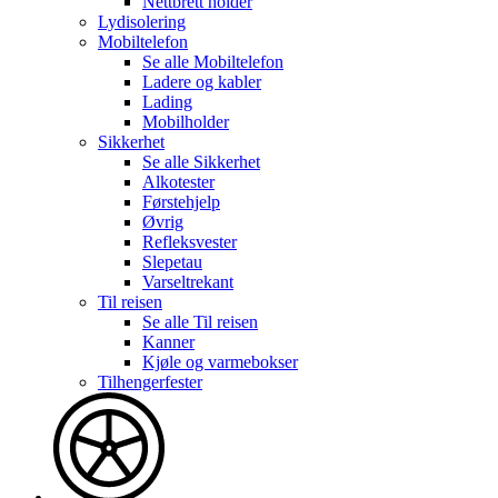
Nettbrett holder
Lydisolering
Mobiltelefon
Se alle
Mobiltelefon
Ladere og kabler
Lading
Mobilholder
Sikkerhet
Se alle
Sikkerhet
Alkotester
Førstehjelp
Øvrig
Refleksvester
Slepetau
Varseltrekant
Til reisen
Se alle
Til reisen
Kanner
Kjøle og varmebokser
Tilhengerfester