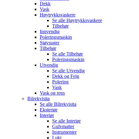
Dekk
Vask
Høytrykksvaskere
Se alle
Høytrykksvaskere
Tilbehør
Innvendig
Poleringsmaskin
Støvsuger
Tilbehør
Se alle
Tilbehør
Poleringsmaskin
Utvendig
Se alle
Utvendig
Dekk og Felg
Polering
Vask
Vask og rens
Bilrekvisita
Se alle
Bilrekvisita
Eksteriør
Interiør
Se alle
Interiør
Gulvmatter
Instrumenter
Lukt