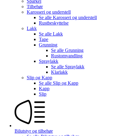
Sparkel
Tilbehør
Karosseri og understell
Se alle
Karosseri og understell
Rustbeskyttelse
Lakk
Se alle
Lakk
Tape
Grunning
Se alle
Grunning
Rustomvandling
Spraylakk
Se alle
Spraylakk
Klarlakk
Slip og Kapp
Se alle
Slip og Kapp
Kapp
Slip
Bilutstyr og tilbehør