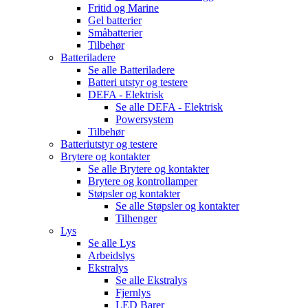
Fritid og Marine
Gel batterier
Småbatterier
Tilbehør
Batteriladere
Se alle
Batteriladere
Batteri utstyr og testere
DEFA - Elektrisk
Se alle
DEFA - Elektrisk
Powersystem
Tilbehør
Batteriutstyr og testere
Brytere og kontakter
Se alle
Brytere og kontakter
Brytere og kontrollamper
Støpsler og kontakter
Se alle
Støpsler og kontakter
Tilhenger
Lys
Se alle
Lys
Arbeidslys
Ekstralys
Se alle
Ekstralys
Fjernlys
LED Barer