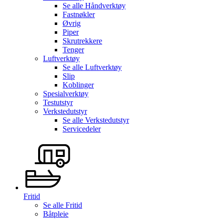
Se alle
Håndverktøy
Fastnøkler
Øvrig
Piper
Skrutrekkere
Tenger
Luftverktøy
Se alle
Luftverktøy
Slip
Koblinger
Spesialverktøy
Testutstyr
Verkstedutstyr
Se alle
Verkstedutstyr
Servicedeler
Fritid
Se alle
Fritid
Båtpleie