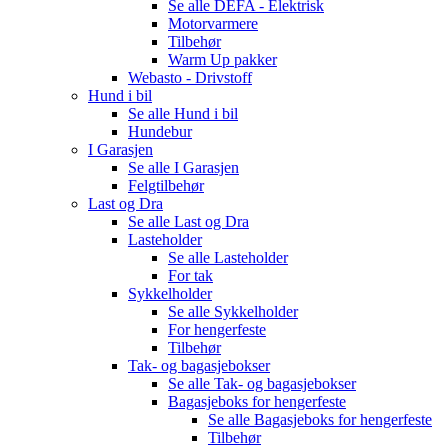
Se alle
DEFA - Elektrisk
Motorvarmere
Tilbehør
Warm Up pakker
Webasto - Drivstoff
Hund i bil
Se alle
Hund i bil
Hundebur
I Garasjen
Se alle
I Garasjen
Felgtilbehør
Last og Dra
Se alle
Last og Dra
Lasteholder
Se alle
Lasteholder
For tak
Sykkelholder
Se alle
Sykkelholder
For hengerfeste
Tilbehør
Tak- og bagasjebokser
Se alle
Tak- og bagasjebokser
Bagasjeboks for hengerfeste
Se alle
Bagasjeboks for hengerfeste
Tilbehør