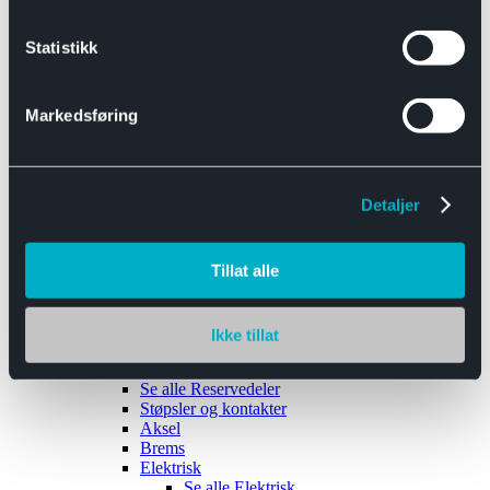
Se alle
Interiør
Sikkerhetsbelte
Statistikk
Tanklokk
Vindusviskere
Markedsføring
Detaljer
Tilhengere
Se alle
Tilhengere
Biltransport
Tillat alle
Maskinhenger
Yrkeshenger
Båthengere
Skaphengere
Ikke tillat
Varehengere
Reservedeler
Se alle
Reservedeler
Støpsler og kontakter
Aksel
Brems
Elektrisk
Se alle
Elektrisk