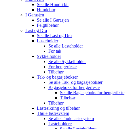
Se alle
Hund i bil
Hundebur
I Garasjen
Se alle
I Garasjen
Felgtilbehør
Last og Dra
Se alle
Last og Dra
Lasteholder
Se alle
Lasteholder
For tak
Sykkelholder
Se alle
Sykkelholder
For hengerfeste
Tilbehør
Tak- og bagasjebokser
Se alle
Tak- og bagasjebokser
Bagasjeboks for hengerfeste
Se alle
Bagasjeboks for hengerfeste
Tilbehør
Tilbehør
Lastesikring og tilbehør
Thule lastesystem
Se alle
Thule lastesystem
Lasteholdere
Se alle
Lasteholdere