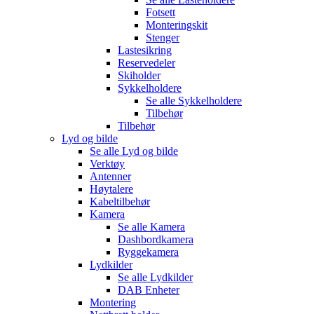
Fotsett
Monteringskit
Stenger
Lastesikring
Reservedeler
Skiholder
Sykkelholdere
Se alle
Sykkelholdere
Tilbehør
Tilbehør
Lyd og bilde
Se alle
Lyd og bilde
Verktøy
Antenner
Høytalere
Kabeltilbehør
Kamera
Se alle
Kamera
Dashbordkamera
Ryggekamera
Lydkilder
Se alle
Lydkilder
DAB Enheter
Montering