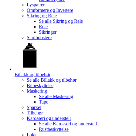
Lyspærer
Omformere og Invertere
Sikring og Rele
Se alle
Sikring og Rele
Rele
Sikringer
Startboostere
Billakk og tilbehør
Se alle
Billakk og tilbehør
Bilbeskyttelse
Maskering
Se alle
Maskering
Tape
Sparkel
Tilbehør
Karosseri og understell
Se alle
Karosseri og understell
Rustbeskyttelse
Lakk