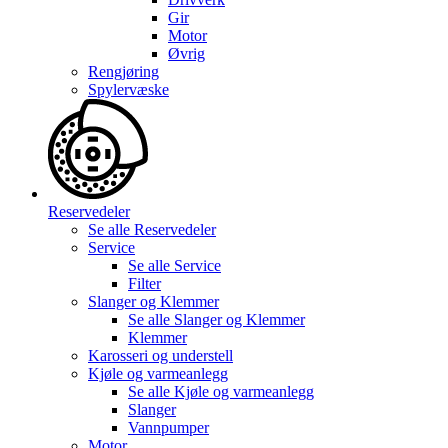
Gir
Motor
Øvrig
Rengjøring
Spylervæske
Reservedeler
Se alle
Reservedeler
Service
Se alle
Service
Filter
Slanger og Klemmer
Se alle
Slanger og Klemmer
Klemmer
Karosseri og understell
Kjøle og varmeanlegg
Se alle
Kjøle og varmeanlegg
Slanger
Vannpumper
Motor