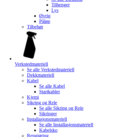
Tilhenger
Lys
Øvrig
Påløp
Tilbehør
Verkstedmateriell
Se alle
Verkstedmateriell
Dekkmateriell
Kabel
Se alle
Kabel
Startkabler
Kjemi
Sikring og Rele
Se alle
Sikring og Rele
Sikringer
Installasjonsmateriell
Se alle
Installasjonsmateriell
Kabelsko
Rengjøring