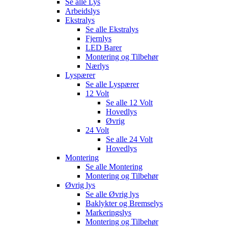
Se alle
Lys
Arbeidslys
Ekstralys
Se alle
Ekstralys
Fjernlys
LED Barer
Montering og Tilbehør
Nærlys
Lyspærer
Se alle
Lyspærer
12 Volt
Se alle
12 Volt
Hovedlys
Øvrig
24 Volt
Se alle
24 Volt
Hovedlys
Montering
Se alle
Montering
Montering og Tilbehør
Øvrig lys
Se alle
Øvrig lys
Baklykter og Bremselys
Markeringslys
Montering og Tilbehør