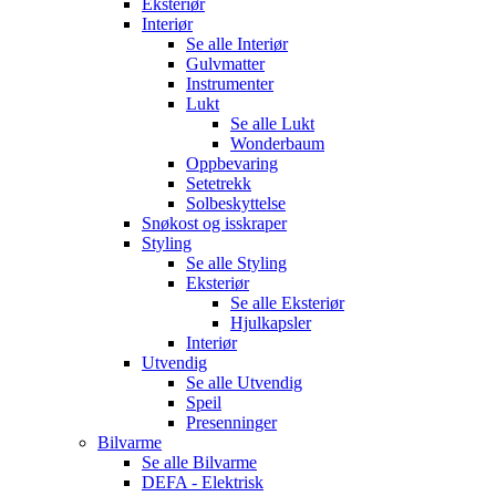
Eksteriør
Interiør
Se alle
Interiør
Gulvmatter
Instrumenter
Lukt
Se alle
Lukt
Wonderbaum
Oppbevaring
Setetrekk
Solbeskyttelse
Snøkost og isskraper
Styling
Se alle
Styling
Eksteriør
Se alle
Eksteriør
Hjulkapsler
Interiør
Utvendig
Se alle
Utvendig
Speil
Presenninger
Bilvarme
Se alle
Bilvarme
DEFA - Elektrisk