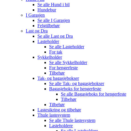
Se alle
Hund i bil
Hundebur
I Garasjen
Se alle
I Garasjen
Felgtilbehør
Last og Dra
Se alle
Last og Dra
Lasteholder
Se alle
Lasteholder
For tak
Sykkelholder
Se alle
Sykkelholder
For hengerfeste
Tilbehør
Tak- og bagasjebokser
Se alle
Tak- og bagasjebokser
Bagasjeboks for hengerfeste
Se alle
Bagasjeboks for hengerfeste
Tilbehør
Tilbehør
Lastesikring og tilbehør
Thule lastesystem
Se alle
Thule lastesystem
Lasteholdere
Se alle
Lasteholdere