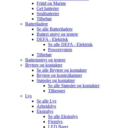
Fritid og Marine
Gel batterier
Småbatterier
Tilbehør
Batteriladere
Se alle
Batteriladere
Batteri utstyr og testere
DEFA - Elektrisk
Se alle
DEFA - Elektrisk
Powersystem
Tilbehør
Batteriutstyr og testere
Brytere og kontakter
Se alle
Brytere og kontakter
Brytere og kontrollamper
Støpsler og kontakter
Se alle
Støpsler og kontakter
Tilhenger
Lys
Se alle
Lys
Arbeidslys
Ekstralys
Se alle
Ekstralys
Fjernlys
LED Barer