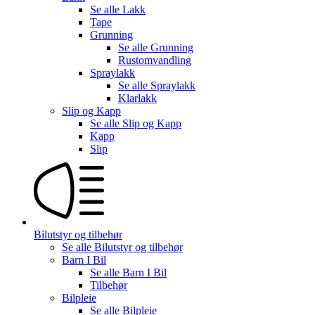
Se alle
Lakk
Tape
Grunning
Se alle
Grunning
Rustomvandling
Spraylakk
Se alle
Spraylakk
Klarlakk
Slip og Kapp
Se alle
Slip og Kapp
Kapp
Slip
Bilutstyr og tilbehør
Se alle
Bilutstyr og tilbehør
Barn I Bil
Se alle
Barn I Bil
Tilbehør
Bilpleie
Se alle
Bilpleie