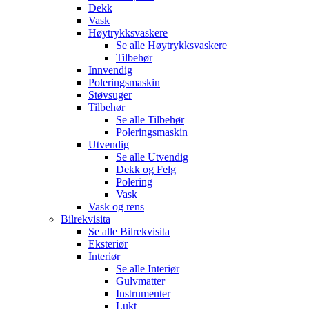
Dekk
Vask
Høytrykksvaskere
Se alle
Høytrykksvaskere
Tilbehør
Innvendig
Poleringsmaskin
Støvsuger
Tilbehør
Se alle
Tilbehør
Poleringsmaskin
Utvendig
Se alle
Utvendig
Dekk og Felg
Polering
Vask
Vask og rens
Bilrekvisita
Se alle
Bilrekvisita
Eksteriør
Interiør
Se alle
Interiør
Gulvmatter
Instrumenter
Lukt