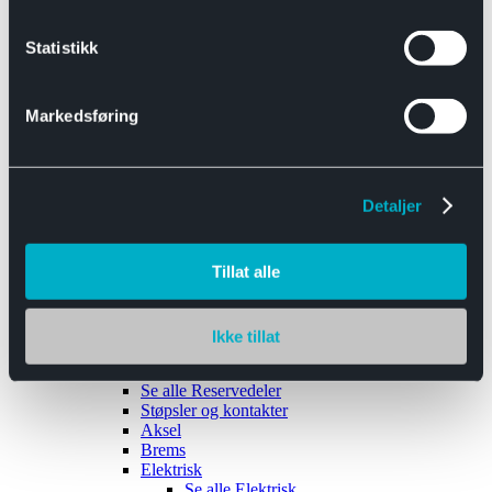
Se alle
Interiør
Sikkerhetsbelte
Statistikk
Tanklokk
Vindusviskere
Markedsføring
Detaljer
Tilhengere
Se alle
Tilhengere
Biltransport
Tillat alle
Maskinhenger
Yrkeshenger
Båthengere
Skaphengere
Ikke tillat
Varehengere
Reservedeler
Se alle
Reservedeler
Støpsler og kontakter
Aksel
Brems
Elektrisk
Se alle
Elektrisk