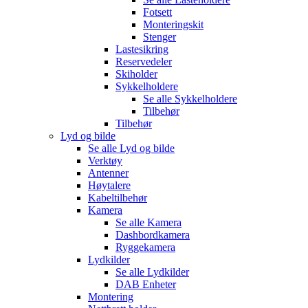
Fotsett
Monteringskit
Stenger
Lastesikring
Reservedeler
Skiholder
Sykkelholdere
Se alle
Sykkelholdere
Tilbehør
Tilbehør
Lyd og bilde
Se alle
Lyd og bilde
Verktøy
Antenner
Høytalere
Kabeltilbehør
Kamera
Se alle
Kamera
Dashbordkamera
Ryggekamera
Lydkilder
Se alle
Lydkilder
DAB Enheter
Montering