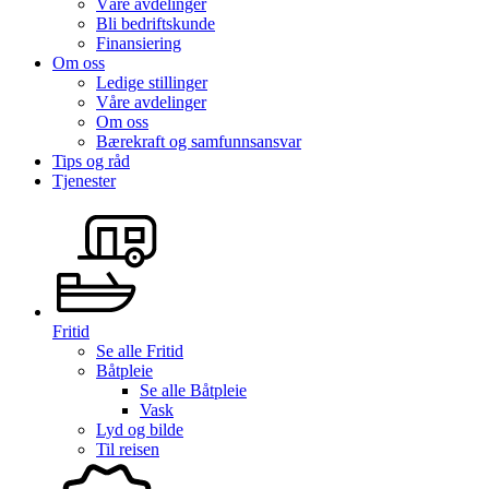
Våre avdelinger
Bli bedriftskunde
Finansiering
Om oss
Ledige stillinger
Våre avdelinger
Om oss
Bærekraft og samfunnsansvar
Tips og råd
Tjenester
Fritid
Se alle
Fritid
Båtpleie
Se alle
Båtpleie
Vask
Lyd og bilde
Til reisen