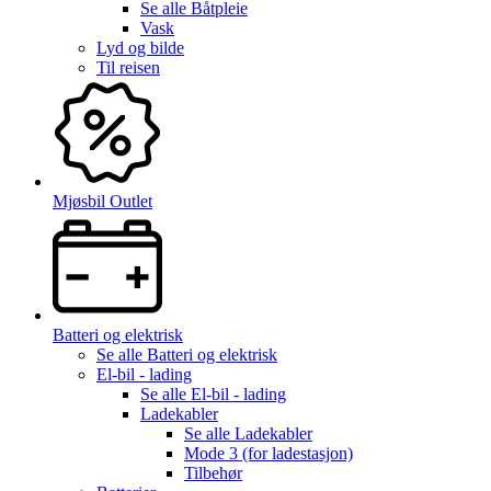
Se alle
Båtpleie
Vask
Lyd og bilde
Til reisen
Mjøsbil Outlet
Batteri og elektrisk
Se alle
Batteri og elektrisk
El-bil - lading
Se alle
El-bil - lading
Ladekabler
Se alle
Ladekabler
Mode 3 (for ladestasjon)
Tilbehør