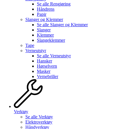
Se alle
Rengjøring
Håndrens
Papir
Slanger og Klemmer
Se alle
Slanger og Klemmer
Slanger
Klemmer
Slangeklemmer
Tape
Verneutstyr
Se alle
Verneutstyr
Hansker
Hørselvern
Masker
Vernebriller
Verktøy
Se alle
Verktøy
Elektroverktøy
Håndverktøy