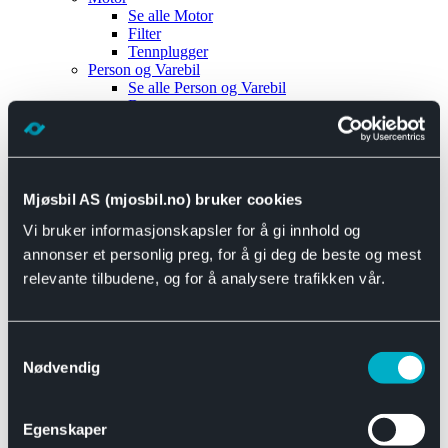
Se alle
Motor
Filter
Tennplugger
Person og Varebil
Se alle
Person og Varebil
Brems
Elektrisk
Bremser
Motor og drivverk
Universal
Se alle
Universal
Mjøsbil AS (mjosbil.no) bruker cookies
Bremsedeler
Vi bruker informasjonskapsler for å gi innhold og
Se alle
Bremsedeler
Bremsenippler
annonser et personlig preg, for å gi deg de beste og mest
Drivline og motor
relevante tilbudene, og for å analysere trafikken vår.
Se alle
Drivline og motor
Bensinpumpe
Eksosanlegg
Se alle
Eksosanlegg
Samtykkevalg
Reparasjonsmateriell
Nødvendig
Eksteriør
Se alle
Eksteriør
Horn og Tuter
Egenskaper
Speil
Interiør