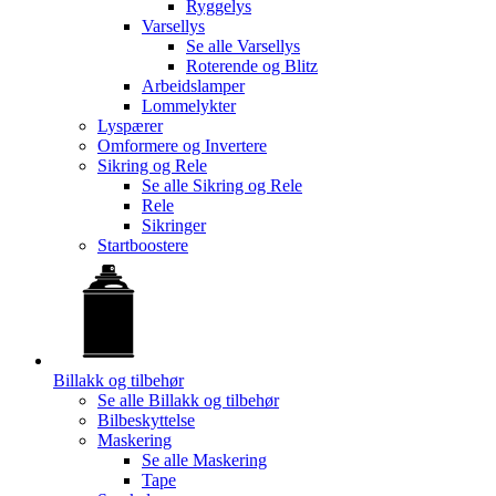
Ryggelys
Varsellys
Se alle
Varsellys
Roterende og Blitz
Arbeidslamper
Lommelykter
Lyspærer
Omformere og Invertere
Sikring og Rele
Se alle
Sikring og Rele
Rele
Sikringer
Startboostere
Billakk og tilbehør
Se alle
Billakk og tilbehør
Bilbeskyttelse
Maskering
Se alle
Maskering
Tape