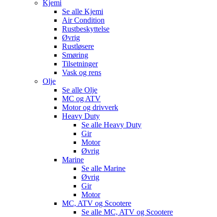
Kjemi
Se alle
Kjemi
Air Condition
Rustbeskyttelse
Øvrig
Rustløsere
Smøring
Tilsetninger
Vask og rens
Olje
Se alle
Olje
MC og ATV
Motor og drivverk
Heavy Duty
Se alle
Heavy Duty
Gir
Motor
Øvrig
Marine
Se alle
Marine
Øvrig
Gir
Motor
MC, ATV og Scootere
Se alle
MC, ATV og Scootere