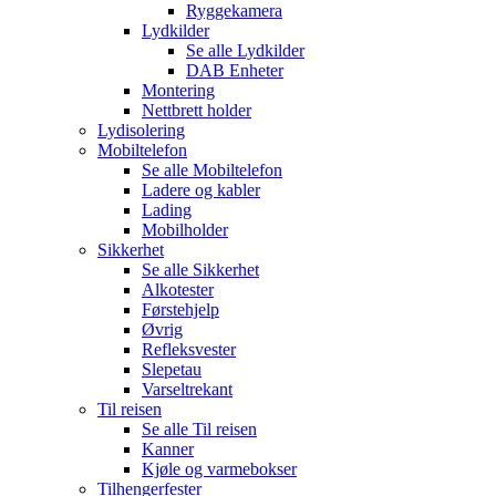
Ryggekamera
Lydkilder
Se alle
Lydkilder
DAB Enheter
Montering
Nettbrett holder
Lydisolering
Mobiltelefon
Se alle
Mobiltelefon
Ladere og kabler
Lading
Mobilholder
Sikkerhet
Se alle
Sikkerhet
Alkotester
Førstehjelp
Øvrig
Refleksvester
Slepetau
Varseltrekant
Til reisen
Se alle
Til reisen
Kanner
Kjøle og varmebokser
Tilhengerfester