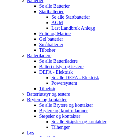
Batterier
Se alle
Batterier
Startbatterier
Se alle
Startbatterier
AGM
Last Landbruk Anlegg
Fritid og Marine
Gel batterier
Småbatterier
Tilbehør
Batteriladere
Se alle
Batteriladere
Batteri utstyr og testere
DEFA - Elektrisk
Se alle
DEFA - Elektrisk
Powersystem
Tilbehør
Batteriutstyr og testere
Brytere og kontakter
Se alle
Brytere og kontakter
Brytere og kontrollamper
Støpsler og kontakter
Se alle
Støpsler og kontakter
Tilhenger
Lys