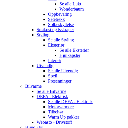
Se alle
Lukt
Wonderbaum
Oppbevaring
Setetrekk
Solbeskyttelse
Snøkost og isskraper
Styling
Se alle
Styling
Eksteriør
Se alle
Eksteriør
Hjulkapsler
Interiør
Utvendig
Se alle
Utvendig
Speil
Presenninger
Bilvarme
Se alle
Bilvarme
DEFA - Elektrisk
Se alle
DEFA - Elektrisk
Motorvarmere
Tilbehør
Warm Up pakker
Webasto - Drivstoff
Hund i bil