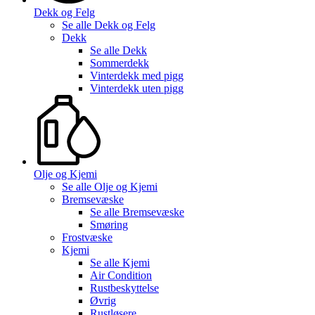
Dekk og Felg
Se alle
Dekk og Felg
Dekk
Se alle
Dekk
Sommerdekk
Vinterdekk med pigg
Vinterdekk uten pigg
Olje og Kjemi
Se alle
Olje og Kjemi
Bremsevæske
Se alle
Bremsevæske
Smøring
Frostvæske
Kjemi
Se alle
Kjemi
Air Condition
Rustbeskyttelse
Øvrig
Rustløsere