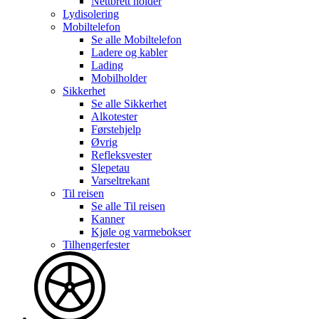
Nettbrett holder
Lydisolering
Mobiltelefon
Se alle
Mobiltelefon
Ladere og kabler
Lading
Mobilholder
Sikkerhet
Se alle
Sikkerhet
Alkotester
Førstehjelp
Øvrig
Refleksvester
Slepetau
Varseltrekant
Til reisen
Se alle
Til reisen
Kanner
Kjøle og varmebokser
Tilhengerfester