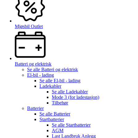
Mjøsbil Outlet
Batteri og elektrisk
Se alle
Batteri og elektrisk
El-bil - lading
Se alle
El-bil - lading
Ladekabler
Se alle
Ladekabler
Mode 3 (for ladestasjon)
Tilbehør
Batterier
Se alle
Batterier
Startbatterier
Se alle
Startbatterier
AGM
Last Landbruk Anlegg