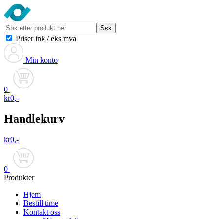
Søk
Priser ink
/
eks mva
Min konto
0
kr
0
,-
Handlekurv
kr
0
,-
0
Produkter
Hjem
Bestill time
Kontakt oss