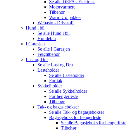
Se alle
DEFA - Elektrisk
Motorvarmere
Tilbehør
Warm Up pakker
Webasto - Drivstoff
Hund i bil
Se alle
Hund i bil
Hundebur
I Garasjen
Se alle
I Garasjen
Felgtilbehør
Last og Dra
Se alle
Last og Dra
Lasteholder
Se alle
Lasteholder
For tak
Sykkelholder
Se alle
Sykkelholder
For hengerfeste
Tilbehør
Tak- og bagasjebokser
Se alle
Tak- og bagasjebokser
Bagasjeboks for hengerfeste
Se alle
Bagasjeboks for hengerfeste
Tilbehør