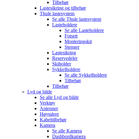
Tilbehør
Lastesikring og tilbehør
Thule lastesystem
Se alle
Thule lastesystem
Lasteholdere
Se alle
Lasteholdere
Fotsett
Monteringskit
Stenger
Lastesikring
Reservedeler
Skiholder
Sykkelholdere
Se alle
Sykkelholdere
Tilbehør
Tilbehør
Lyd og bilde
Se alle
Lyd og bilde
Verktøy
Antenner
Høytalere
Kabeltilbehør
Kamera
Se alle
Kamera
Dashbordkamera