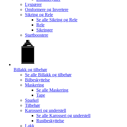
Lyspærer
Omformere og Invertere
Sikring og Rele
Se alle
Sikring og Rele
Rele
Sikringer
Startboostere
Billakk og tilbehør
Se alle
Billakk og tilbehør
Bilbeskyttelse
Maskering
Se alle
Maskering
Tape
Sparkel
Tilbehør
Karosseri og understell
Se alle
Karosseri og understell
Rustbeskyttelse
Lakk