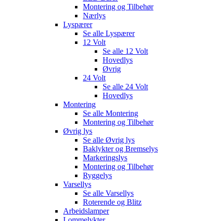
Montering og Tilbehør
Nærlys
Lyspærer
Se alle
Lyspærer
12 Volt
Se alle
12 Volt
Hovedlys
Øvrig
24 Volt
Se alle
24 Volt
Hovedlys
Montering
Se alle
Montering
Montering og Tilbehør
Øvrig lys
Se alle
Øvrig lys
Baklykter og Bremselys
Markeringslys
Montering og Tilbehør
Ryggelys
Varsellys
Se alle
Varsellys
Roterende og Blitz
Arbeidslamper
Lommelykter