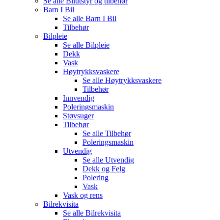
Se alle
Bilutstyr og tilbehør
Barn I Bil
Se alle
Barn I Bil
Tilbehør
Bilpleie
Se alle
Bilpleie
Dekk
Vask
Høytrykksvaskere
Se alle
Høytrykksvaskere
Tilbehør
Innvendig
Poleringsmaskin
Støvsuger
Tilbehør
Se alle
Tilbehør
Poleringsmaskin
Utvendig
Se alle
Utvendig
Dekk og Felg
Polering
Vask
Vask og rens
Bilrekvisita
Se alle
Bilrekvisita