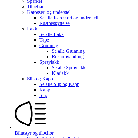
Sparkel
Tilbehør
Karosseri og understell
Se alle
Karosseri og understell
Rustbeskyttelse
Lakk
Se alle
Lakk
Tape
Grunning
Se alle
Grunning
Rustomvandling
Spraylakk
Se alle
Spraylakk
Klarlakk
Slip og Kapp
Se alle
Slip og Kapp
Kapp
Slip
Bilutstyr og tilbehør