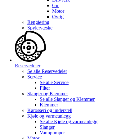
Gir
Motor
Øvrig
Rengjøring
Spylervæske
Reservedeler
Se alle
Reservedeler
Service
Se alle
Service
Filter
Slanger og Klemmer
Se alle
Slanger og Klemmer
Klemmer
Karosseri og understell
Kjøle og varmeanlegg
Se alle
Kjøle og varmeanlegg
Slanger
Vannpumper
Motor