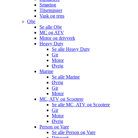
Smøring
Tilsetninger
Vask og rens
Olje
Se alle
Olje
MC og ATV
Motor og drivverk
Heavy Duty
Se alle
Heavy Duty
Gir
Motor
Øvrig
Marine
Se alle
Marine
Øvrig
Gir
Motor
MC, ATV og Scootere
Se alle
MC, ATV og Scootere
Gir
Motor
Øvrig
Person og Vare
Se alle
Person og Vare
Drivverk