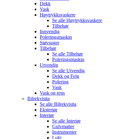
Dekk
Vask
Høytrykksvaskere
Se alle
Høytrykksvaskere
Tilbehør
Innvendig
Poleringsmaskin
Støvsuger
Tilbehør
Se alle
Tilbehør
Poleringsmaskin
Utvendig
Se alle
Utvendig
Dekk og Felg
Polering
Vask
Vask og rens
Bilrekvisita
Se alle
Bilrekvisita
Eksteriør
Interiør
Se alle
Interiør
Gulvmatter
Instrumenter
Lukt