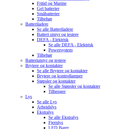
Fritid og Marine
Gel batterier
Småbatterier
Tilbehør
Batteriladere
Se alle
Batteriladere
Batteri utstyr og testere
DEFA - Elektrisk
Se alle
DEFA - Elektrisk
Powersystem
Tilbehør
Batteriutstyr og testere
Brytere og kontakter
Se alle
Brytere og kontakter
Brytere og kontrollamper
Støpsler og kontakter
Se alle
Støpsler og kontakter
Tilhenger
Lys
Se alle
Lys
Arbeidslys
Ekstralys
Se alle
Ekstralys
Fjernlys
LED Barer