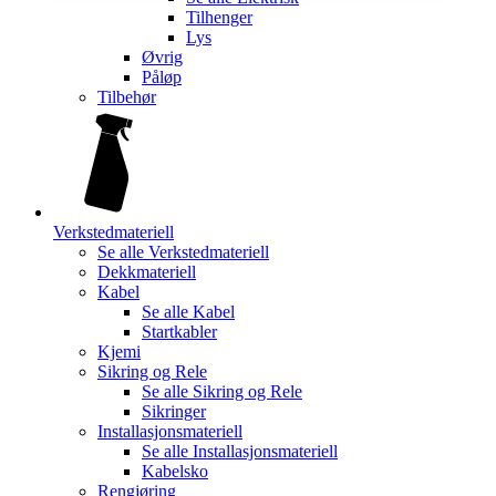
Tilhenger
Lys
Øvrig
Påløp
Tilbehør
Verkstedmateriell
Se alle
Verkstedmateriell
Dekkmateriell
Kabel
Se alle
Kabel
Startkabler
Kjemi
Sikring og Rele
Se alle
Sikring og Rele
Sikringer
Installasjonsmateriell
Se alle
Installasjonsmateriell
Kabelsko
Rengjøring