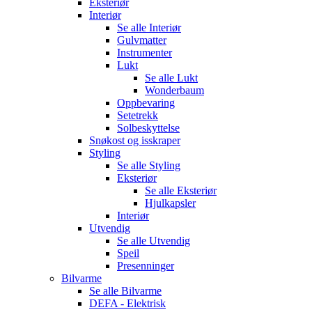
Eksteriør
Interiør
Se alle
Interiør
Gulvmatter
Instrumenter
Lukt
Se alle
Lukt
Wonderbaum
Oppbevaring
Setetrekk
Solbeskyttelse
Snøkost og isskraper
Styling
Se alle
Styling
Eksteriør
Se alle
Eksteriør
Hjulkapsler
Interiør
Utvendig
Se alle
Utvendig
Speil
Presenninger
Bilvarme
Se alle
Bilvarme
DEFA - Elektrisk