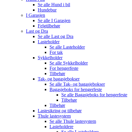
Se alle
Hund i bil
Hundebur
I Garasjen
Se alle
I Garasjen
Felgtilbehør
Last og Dra
Se alle
Last og Dra
Lasteholder
Se alle
Lasteholder
For tak
Sykkelholder
Se alle
Sykkelholder
For hengerfeste
Tilbehør
Tak- og bagasjebokser
Se alle
Tak- og bagasjebokser
Bagasjeboks for hengerfeste
Se alle
Bagasjeboks for hengerfeste
Tilbehør
Tilbehør
Lastesikring og tilbehør
Thule lastesystem
Se alle
Thule lastesystem
Lasteholdere
Se alle
Lasteholdere