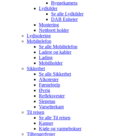
Ryggekamera
Lydkilder
Se alle
Lydkilder
DAB Enheter
Montering
Nettbrett holder
Lydisolering
Mobiltelefon
Se alle
Mobiltelefon
Ladere og kabler
Lading
Mobilholder
Sikkerhet
Se alle
Sikkerhet
Alkotester
Førstehjelp
Øvrig
Refleksvester
Slepetau
Varseltrekant
Til reisen
Se alle
Til reisen
Kanner
Kjøle og varmebokser
Tilhengerfester