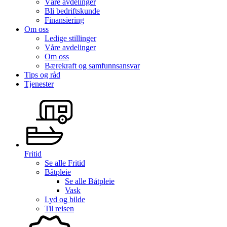
Våre avdelinger
Bli bedriftskunde
Finansiering
Om oss
Ledige stillinger
Våre avdelinger
Om oss
Bærekraft og samfunnsansvar
Tips og råd
Tjenester
Fritid
Se alle
Fritid
Båtpleie
Se alle
Båtpleie
Vask
Lyd og bilde
Til reisen