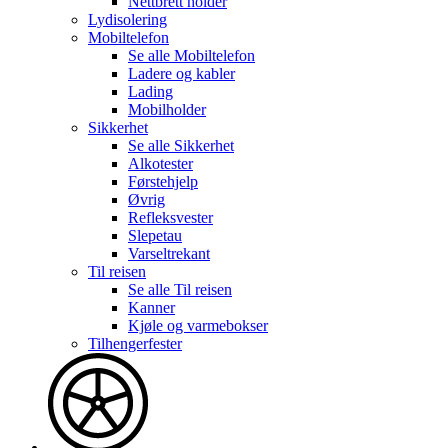
Nettbrett holder
Lydisolering
Mobiltelefon
Se alle
Mobiltelefon
Ladere og kabler
Lading
Mobilholder
Sikkerhet
Se alle
Sikkerhet
Alkotester
Førstehjelp
Øvrig
Refleksvester
Slepetau
Varseltrekant
Til reisen
Se alle
Til reisen
Kanner
Kjøle og varmebokser
Tilhengerfester