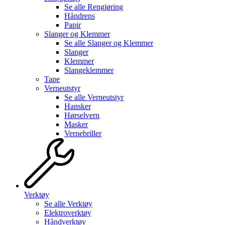
Se alle
Rengjøring
Håndrens
Papir
Slanger og Klemmer
Se alle
Slanger og Klemmer
Slanger
Klemmer
Slangeklemmer
Tape
Verneutstyr
Se alle
Verneutstyr
Hansker
Hørselvern
Masker
Vernebriller
Verktøy
Se alle
Verktøy
Elektroverktøy
Håndverktøy