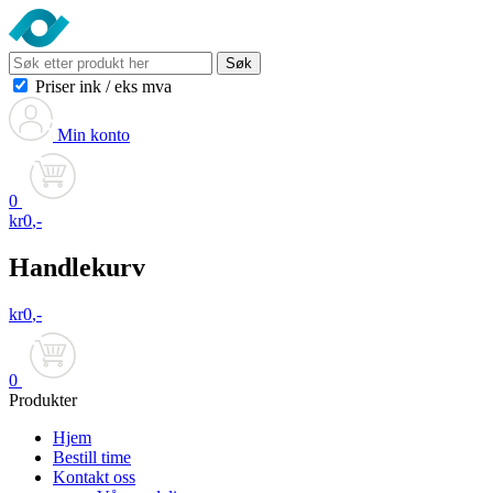
Søk
Priser ink
/
eks mva
Min konto
0
kr
0
,-
Handlekurv
kr
0
,-
0
Produkter
Hjem
Bestill time
Kontakt oss