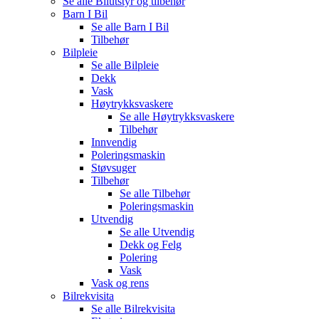
Se alle
Bilutstyr og tilbehør
Barn I Bil
Se alle
Barn I Bil
Tilbehør
Bilpleie
Se alle
Bilpleie
Dekk
Vask
Høytrykksvaskere
Se alle
Høytrykksvaskere
Tilbehør
Innvendig
Poleringsmaskin
Støvsuger
Tilbehør
Se alle
Tilbehør
Poleringsmaskin
Utvendig
Se alle
Utvendig
Dekk og Felg
Polering
Vask
Vask og rens
Bilrekvisita
Se alle
Bilrekvisita