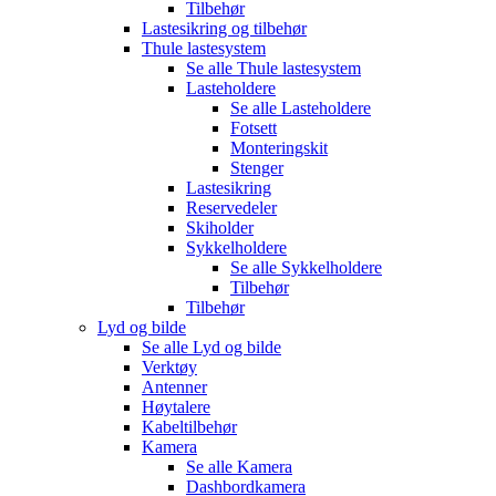
Tilbehør
Lastesikring og tilbehør
Thule lastesystem
Se alle
Thule lastesystem
Lasteholdere
Se alle
Lasteholdere
Fotsett
Monteringskit
Stenger
Lastesikring
Reservedeler
Skiholder
Sykkelholdere
Se alle
Sykkelholdere
Tilbehør
Tilbehør
Lyd og bilde
Se alle
Lyd og bilde
Verktøy
Antenner
Høytalere
Kabeltilbehør
Kamera
Se alle
Kamera
Dashbordkamera