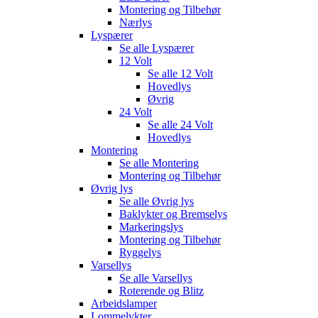
Montering og Tilbehør
Nærlys
Lyspærer
Se alle
Lyspærer
12 Volt
Se alle
12 Volt
Hovedlys
Øvrig
24 Volt
Se alle
24 Volt
Hovedlys
Montering
Se alle
Montering
Montering og Tilbehør
Øvrig lys
Se alle
Øvrig lys
Baklykter og Bremselys
Markeringslys
Montering og Tilbehør
Ryggelys
Varsellys
Se alle
Varsellys
Roterende og Blitz
Arbeidslamper
Lommelykter