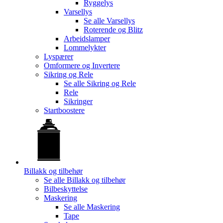
Ryggelys
Varsellys
Se alle
Varsellys
Roterende og Blitz
Arbeidslamper
Lommelykter
Lyspærer
Omformere og Invertere
Sikring og Rele
Se alle
Sikring og Rele
Rele
Sikringer
Startboostere
Billakk og tilbehør
Se alle
Billakk og tilbehør
Bilbeskyttelse
Maskering
Se alle
Maskering
Tape