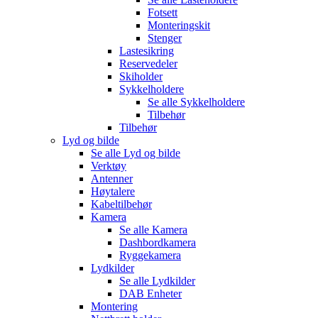
Fotsett
Monteringskit
Stenger
Lastesikring
Reservedeler
Skiholder
Sykkelholdere
Se alle
Sykkelholdere
Tilbehør
Tilbehør
Lyd og bilde
Se alle
Lyd og bilde
Verktøy
Antenner
Høytalere
Kabeltilbehør
Kamera
Se alle
Kamera
Dashbordkamera
Ryggekamera
Lydkilder
Se alle
Lydkilder
DAB Enheter
Montering