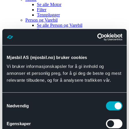
Se alle
Motor
Filter
Tennplugger
Person og Varebil
Se alle
Person og Varebil
Brems
Elektrisk
Bremser
Motor og drivverk
Universal
Se alle
Universal
Mjøsbil AS (mjosbil.no) bruker cookies
Bremsedeler
Vi bruker informasjonskapsler for å gi innhold og
Se alle
Bremsedeler
Bremsenippler
annonser et personlig preg, for å gi deg de beste og mest
Drivline og motor
relevante tilbudene, og for å analysere trafikken vår.
Se alle
Drivline og motor
Bensinpumpe
Eksosanlegg
Se alle
Eksosanlegg
Samtykkevalg
Reparasjonsmateriell
Nødvendig
Eksteriør
Se alle
Eksteriør
Horn og Tuter
Egenskaper
Speil
Interiør