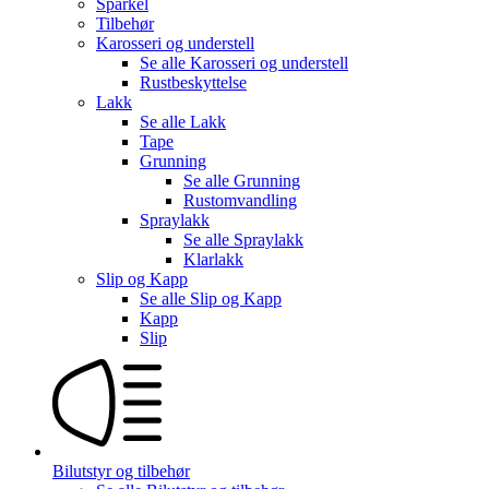
Sparkel
Tilbehør
Karosseri og understell
Se alle
Karosseri og understell
Rustbeskyttelse
Lakk
Se alle
Lakk
Tape
Grunning
Se alle
Grunning
Rustomvandling
Spraylakk
Se alle
Spraylakk
Klarlakk
Slip og Kapp
Se alle
Slip og Kapp
Kapp
Slip
Bilutstyr og tilbehør