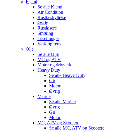
Kjemi
Se alle
Kjemi
Air Condition
Rustbeskyttelse
Øvrig
Rustløsere
Smøring
Tilsetninger
Vask og rens
Olje
Se alle
Olje
MC og ATV
Motor og drivverk
Heavy Duty
Se alle
Heavy Duty
Gir
Motor
Øvrig
Marine
Se alle
Marine
Øvrig
Gir
Motor
MC, ATV og Scootere
Se alle
MC, ATV og Scootere