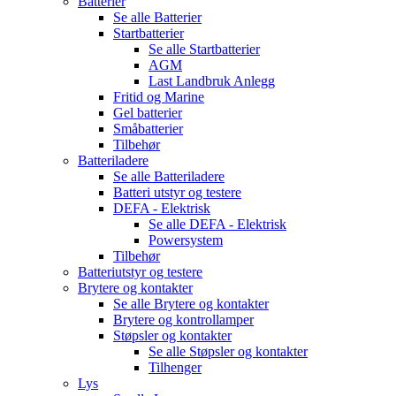
Batterier
Se alle
Batterier
Startbatterier
Se alle
Startbatterier
AGM
Last Landbruk Anlegg
Fritid og Marine
Gel batterier
Småbatterier
Tilbehør
Batteriladere
Se alle
Batteriladere
Batteri utstyr og testere
DEFA - Elektrisk
Se alle
DEFA - Elektrisk
Powersystem
Tilbehør
Batteriutstyr og testere
Brytere og kontakter
Se alle
Brytere og kontakter
Brytere og kontrollamper
Støpsler og kontakter
Se alle
Støpsler og kontakter
Tilhenger
Lys