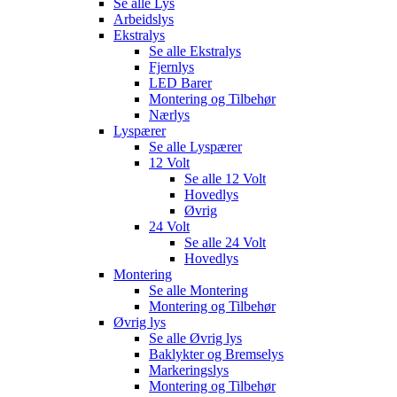
Se alle
Lys
Arbeidslys
Ekstralys
Se alle
Ekstralys
Fjernlys
LED Barer
Montering og Tilbehør
Nærlys
Lyspærer
Se alle
Lyspærer
12 Volt
Se alle
12 Volt
Hovedlys
Øvrig
24 Volt
Se alle
24 Volt
Hovedlys
Montering
Se alle
Montering
Montering og Tilbehør
Øvrig lys
Se alle
Øvrig lys
Baklykter og Bremselys
Markeringslys
Montering og Tilbehør