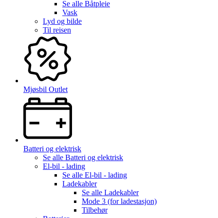
Se alle
Båtpleie
Vask
Lyd og bilde
Til reisen
Mjøsbil Outlet
Batteri og elektrisk
Se alle
Batteri og elektrisk
El-bil - lading
Se alle
El-bil - lading
Ladekabler
Se alle
Ladekabler
Mode 3 (for ladestasjon)
Tilbehør