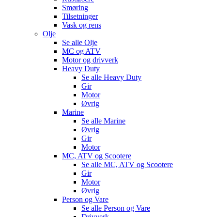
Smøring
Tilsetninger
Vask og rens
Olje
Se alle
Olje
MC og ATV
Motor og drivverk
Heavy Duty
Se alle
Heavy Duty
Gir
Motor
Øvrig
Marine
Se alle
Marine
Øvrig
Gir
Motor
MC, ATV og Scootere
Se alle
MC, ATV og Scootere
Gir
Motor
Øvrig
Person og Vare
Se alle
Person og Vare
Drivverk