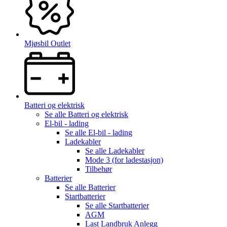
Mjøsbil Outlet
Batteri og elektrisk
Se alle
Batteri og elektrisk
El-bil - lading
Se alle
El-bil - lading
Ladekabler
Se alle
Ladekabler
Mode 3 (for ladestasjon)
Tilbehør
Batterier
Se alle
Batterier
Startbatterier
Se alle
Startbatterier
AGM
Last Landbruk Anlegg