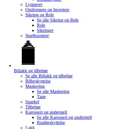
Lyspærer
Omformere og Invertere
Sikring og Rele
Se alle
Sikring og Rele
Rele
Sikringer
Startboostere
Billakk og tilbehør
Se alle
Billakk og tilbehør
Bilbeskyttelse
Maskering
Se alle
Maskering
Tape
Sparkel
Tilbehør
Karosseri og understell
Se alle
Karosseri og understell
Rustbeskyttelse
Lakk