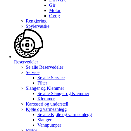
Gir
Motor
Øvrig
Rengjøring
Spylervæske
Reservedeler
Se alle
Reservedeler
Service
Se alle
Service
Filter
Slanger og Klemmer
Se alle
Slanger og Klemmer
Klemmer
Karosseri og understell
Kjøle og varmeanlegg
Se alle
Kjøle og varmeanlegg
Slanger
Vannpumper
Motor