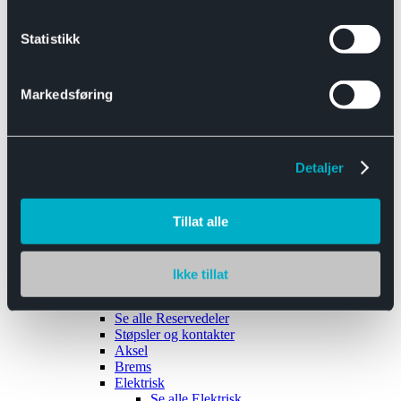
Se alle
Interiør
Sikkerhetsbelte
Statistikk
Tanklokk
Vindusviskere
Markedsføring
Detaljer
Tilhengere
Se alle
Tilhengere
Biltransport
Tillat alle
Maskinhenger
Yrkeshenger
Båthengere
Skaphengere
Ikke tillat
Varehengere
Reservedeler
Se alle
Reservedeler
Støpsler og kontakter
Aksel
Brems
Elektrisk
Se alle
Elektrisk