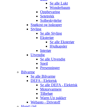
Se alle
Lukt
Wonderbaum
Oppbevaring
Setetrekk
Solbeskyttelse
Snøkost og isskraper
Styling
Se alle
Styling
Eksteriør
Se alle
Eksteriør
Hjulkapsler
Interiør
Utvendig
Se alle
Utvendig
Speil
Presenninger
Bilvarme
Se alle
Bilvarme
DEFA - Elektrisk
Se alle
DEFA - Elektrisk
Motorvarmere
Tilbehør
Warm Up pakker
Webasto - Drivstoff
Hund i bil