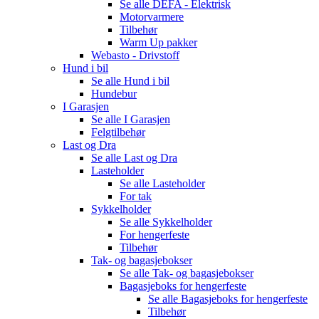
Se alle
DEFA - Elektrisk
Motorvarmere
Tilbehør
Warm Up pakker
Webasto - Drivstoff
Hund i bil
Se alle
Hund i bil
Hundebur
I Garasjen
Se alle
I Garasjen
Felgtilbehør
Last og Dra
Se alle
Last og Dra
Lasteholder
Se alle
Lasteholder
For tak
Sykkelholder
Se alle
Sykkelholder
For hengerfeste
Tilbehør
Tak- og bagasjebokser
Se alle
Tak- og bagasjebokser
Bagasjeboks for hengerfeste
Se alle
Bagasjeboks for hengerfeste
Tilbehør