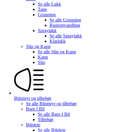
Se alle
Lakk
Tape
Grunning
Se alle
Grunning
Rustomvandling
Spraylakk
Se alle
Spraylakk
Klarlakk
Slip og Kapp
Se alle
Slip og Kapp
Kapp
Slip
Bilutstyr og tilbehør
Se alle
Bilutstyr og tilbehør
Barn I Bil
Se alle
Barn I Bil
Tilbehør
Bilpleie
Se alle
Bilpleie