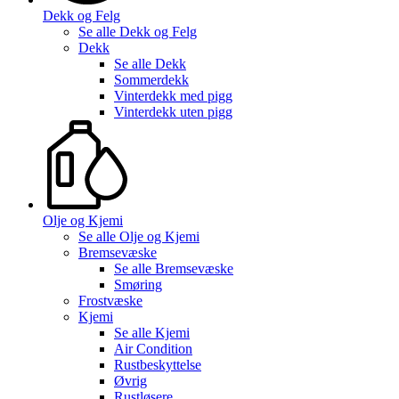
Dekk og Felg
Se alle
Dekk og Felg
Dekk
Se alle
Dekk
Sommerdekk
Vinterdekk med pigg
Vinterdekk uten pigg
Olje og Kjemi
Se alle
Olje og Kjemi
Bremsevæske
Se alle
Bremsevæske
Smøring
Frostvæske
Kjemi
Se alle
Kjemi
Air Condition
Rustbeskyttelse
Øvrig
Rustløsere