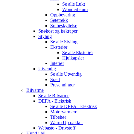
Se alle
Lukt
Wonderbaum
Oppbevaring
Setetrekk
Solbeskyttelse
Snøkost og isskraper
Styling
Se alle
Styling
Eksteriør
Se alle
Eksteriør
Hjulkapsler
Interiør
Utvendig
Se alle
Utvendig
Speil
Presenninger
Bilvarme
Se alle
Bilvarme
DEFA - Elektrisk
Se alle
DEFA - Elektrisk
Motorvarmere
Tilbehør
Warm Up pakker
Webasto - Drivstoff
Hund i bil