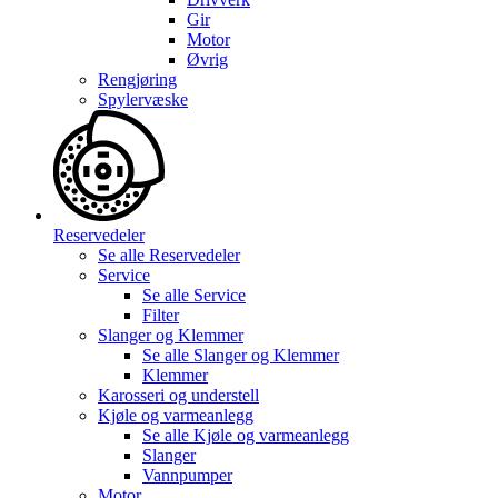
Gir
Motor
Øvrig
Rengjøring
Spylervæske
Reservedeler
Se alle
Reservedeler
Service
Se alle
Service
Filter
Slanger og Klemmer
Se alle
Slanger og Klemmer
Klemmer
Karosseri og understell
Kjøle og varmeanlegg
Se alle
Kjøle og varmeanlegg
Slanger
Vannpumper
Motor