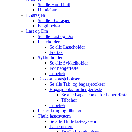
Se alle
Hund i bil
Hundebur
I Garasjen
Se alle
I Garasjen
Felgtilbehør
Last og Dra
Se alle
Last og Dra
Lasteholder
Se alle
Lasteholder
For tak
Sykkelholder
Se alle
Sykkelholder
For hengerfeste
Tilbehør
Tak- og bagasjebokser
Se alle
Tak- og bagasjebokser
Bagasjeboks for hengerfeste
Se alle
Bagasjeboks for hengerfeste
Tilbehør
Tilbehør
Lastesikring og tilbehør
Thule lastesystem
Se alle
Thule lastesystem
Lasteholdere
Se alle
Lasteholdere