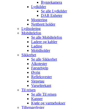
Ryggekamera
Lydkilder
Se alle
Lydkilder
DAB Enheter
Montering
Nettbrett holder
Lydisolering
Mobiltelefon
Se alle
Mobiltelefon
Ladere og kabler
Lading
Mobilholder
Sikkerhet
Se alle
Sikkerhet
Alkotester
Førstehjelp
Øvrig
Refleksvester
Slepetau
Varseltrekant
Til reisen
Se alle
Til reisen
Kanner
Kjøle og varmebokser
Tilhengerfester