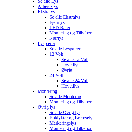
Se alle
Lys
Arbeidslys
Ekstralys
Se alle
Ekstralys
Fjernlys
LED Barer
Montering og Tilbehør
Nærlys
Lyspærer
Se alle
Lyspærer
12 Volt
Se alle
12 Volt
Hovedlys
Øvrig
24 Volt
Se alle
24 Volt
Hovedlys
Montering
Se alle
Montering
Montering og Tilbehør
Øvrig lys
Se alle
Øvrig lys
Baklykter og Bremselys
Markeringslys
Montering og Tilbehør