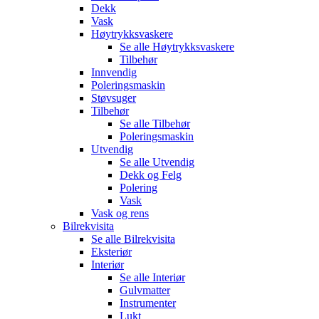
Dekk
Vask
Høytrykksvaskere
Se alle
Høytrykksvaskere
Tilbehør
Innvendig
Poleringsmaskin
Støvsuger
Tilbehør
Se alle
Tilbehør
Poleringsmaskin
Utvendig
Se alle
Utvendig
Dekk og Felg
Polering
Vask
Vask og rens
Bilrekvisita
Se alle
Bilrekvisita
Eksteriør
Interiør
Se alle
Interiør
Gulvmatter
Instrumenter
Lukt