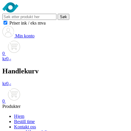
Søk
Priser ink
/
eks mva
Min konto
0
kr
0
,-
Handlekurv
kr
0
,-
0
Produkter
Hjem
Bestill time
Kontakt oss