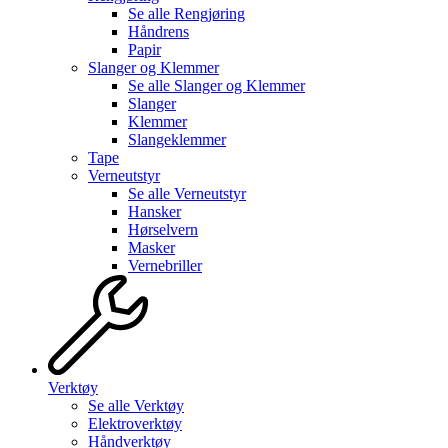
Se alle
Rengjøring
Håndrens
Papir
Slanger og Klemmer
Se alle
Slanger og Klemmer
Slanger
Klemmer
Slangeklemmer
Tape
Verneutstyr
Se alle
Verneutstyr
Hansker
Hørselvern
Masker
Vernebriller
Verktøy
Se alle
Verktøy
Elektroverktøy
Håndverktøy