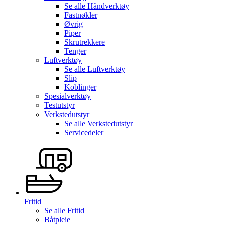
Se alle
Håndverktøy
Fastnøkler
Øvrig
Piper
Skrutrekkere
Tenger
Luftverktøy
Se alle
Luftverktøy
Slip
Koblinger
Spesialverktøy
Testutstyr
Verkstedutstyr
Se alle
Verkstedutstyr
Servicedeler
Fritid
Se alle
Fritid
Båtpleie