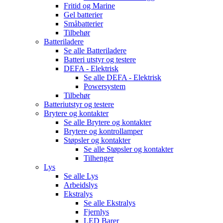
Fritid og Marine
Gel batterier
Småbatterier
Tilbehør
Batteriladere
Se alle
Batteriladere
Batteri utstyr og testere
DEFA - Elektrisk
Se alle
DEFA - Elektrisk
Powersystem
Tilbehør
Batteriutstyr og testere
Brytere og kontakter
Se alle
Brytere og kontakter
Brytere og kontrollamper
Støpsler og kontakter
Se alle
Støpsler og kontakter
Tilhenger
Lys
Se alle
Lys
Arbeidslys
Ekstralys
Se alle
Ekstralys
Fjernlys
LED Barer