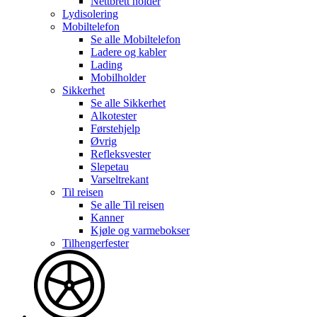
Nettbrett holder
Lydisolering
Mobiltelefon
Se alle
Mobiltelefon
Ladere og kabler
Lading
Mobilholder
Sikkerhet
Se alle
Sikkerhet
Alkotester
Førstehjelp
Øvrig
Refleksvester
Slepetau
Varseltrekant
Til reisen
Se alle
Til reisen
Kanner
Kjøle og varmebokser
Tilhengerfester