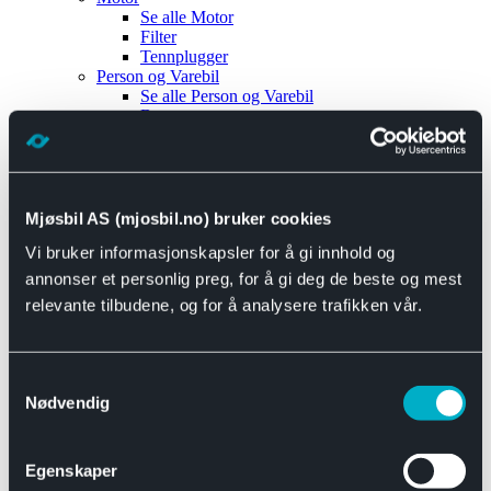
Se alle
Motor
Filter
Tennplugger
Person og Varebil
Se alle
Person og Varebil
Brems
Elektrisk
Bremser
Motor og drivverk
Universal
Se alle
Universal
Mjøsbil AS (mjosbil.no) bruker cookies
Bremsedeler
Vi bruker informasjonskapsler for å gi innhold og
Se alle
Bremsedeler
Bremsenippler
annonser et personlig preg, for å gi deg de beste og mest
Drivline og motor
relevante tilbudene, og for å analysere trafikken vår.
Se alle
Drivline og motor
Bensinpumpe
Eksosanlegg
Se alle
Eksosanlegg
Samtykkevalg
Reparasjonsmateriell
Nødvendig
Eksteriør
Se alle
Eksteriør
Horn og Tuter
Egenskaper
Speil
Interiør