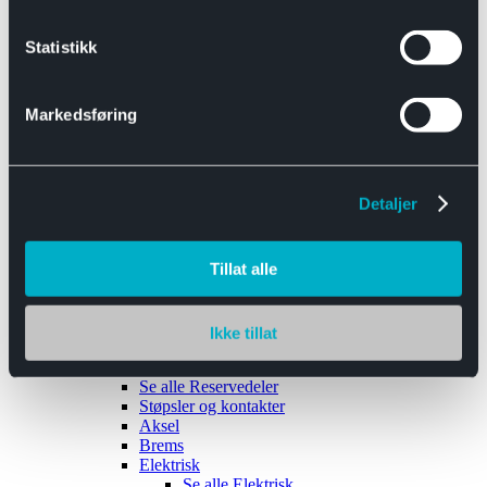
Se alle
Interiør
Sikkerhetsbelte
Statistikk
Tanklokk
Vindusviskere
Markedsføring
Detaljer
Tilhengere
Se alle
Tilhengere
Biltransport
Tillat alle
Maskinhenger
Yrkeshenger
Båthengere
Skaphengere
Ikke tillat
Varehengere
Reservedeler
Se alle
Reservedeler
Støpsler og kontakter
Aksel
Brems
Elektrisk
Se alle
Elektrisk