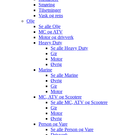
Smøring
Tilsetninger
Vask og rens
Olje
Se alle
Olje
MC og ATV
Motor og drivverk
Heavy Duty
Se alle
Heavy Duty
Gir
Motor
Øvrig
Marine
Se alle
Marine
Øvrig
Gir
Motor
MC, ATV og Scootere
Se alle
MC, ATV og Scootere
Gir
Motor
Øvrig
Person og Vare
Se alle
Person og Vare
Drivverk