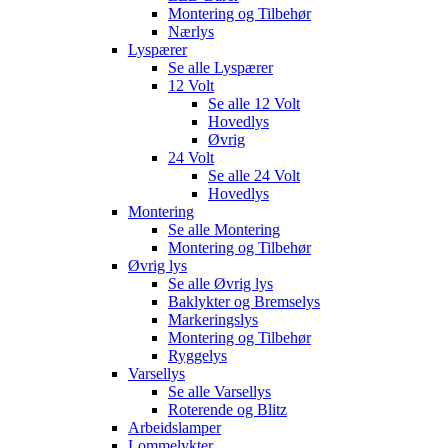
Montering og Tilbehør
Nærlys
Lyspærer
Se alle
Lyspærer
12 Volt
Se alle
12 Volt
Hovedlys
Øvrig
24 Volt
Se alle
24 Volt
Hovedlys
Montering
Se alle
Montering
Montering og Tilbehør
Øvrig lys
Se alle
Øvrig lys
Baklykter og Bremselys
Markeringslys
Montering og Tilbehør
Ryggelys
Varsellys
Se alle
Varsellys
Roterende og Blitz
Arbeidslamper
Lommelykter