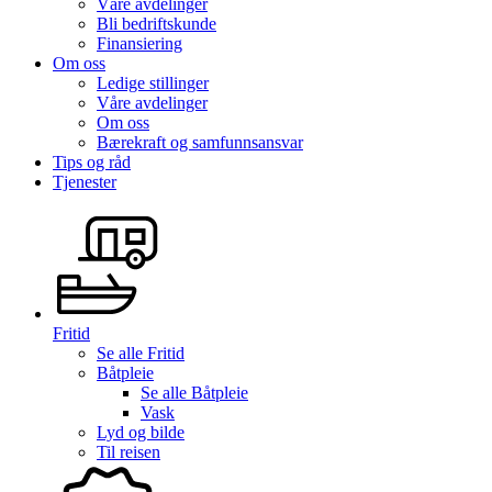
Våre avdelinger
Bli bedriftskunde
Finansiering
Om oss
Ledige stillinger
Våre avdelinger
Om oss
Bærekraft og samfunnsansvar
Tips og råd
Tjenester
Fritid
Se alle
Fritid
Båtpleie
Se alle
Båtpleie
Vask
Lyd og bilde
Til reisen