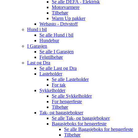
Se alle
DEFA - Elektrisk
Motorvarmere
Tilbehør
Warm Up pakker
Webasto - Drivstoff
Hund i bil
Se alle
Hund i bil
Hundebur
I Garasjen
Se alle
I Garasjen
Felgtilbehør
Last og Dra
Se alle
Last og Dra
Lasteholder
Se alle
Lasteholder
For tak
Sykkelholder
Se alle
Sykkelholder
For hengerfeste
Tilbehør
Tak- og bagasjebokser
Se alle
Tak- og bagasjebokser
Bagasjeboks for hengerfeste
Se alle
Bagasjeboks for hengerfeste
Tilbehør