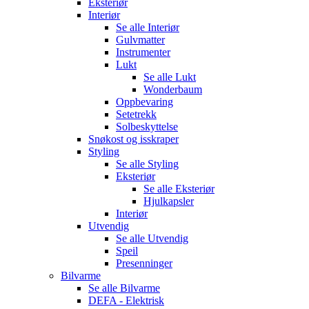
Eksteriør
Interiør
Se alle
Interiør
Gulvmatter
Instrumenter
Lukt
Se alle
Lukt
Wonderbaum
Oppbevaring
Setetrekk
Solbeskyttelse
Snøkost og isskraper
Styling
Se alle
Styling
Eksteriør
Se alle
Eksteriør
Hjulkapsler
Interiør
Utvendig
Se alle
Utvendig
Speil
Presenninger
Bilvarme
Se alle
Bilvarme
DEFA - Elektrisk