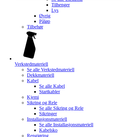
Tilhenger
Lys
Øvrig
Påløp
Tilbehør
Verkstedmateriell
Se alle
Verkstedmateriell
Dekkmateriell
Kabel
Se alle
Kabel
Startkabler
Kjemi
Sikring og Rele
Se alle
Sikring og Rele
Sikringer
Installasjonsmateriell
Se alle
Installasjonsmateriell
Kabelsko
Rengjøring