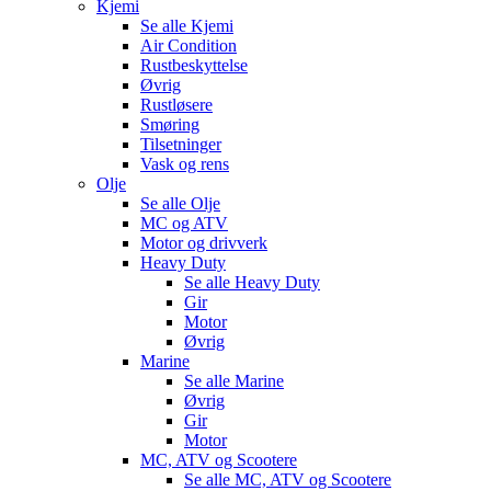
Kjemi
Se alle
Kjemi
Air Condition
Rustbeskyttelse
Øvrig
Rustløsere
Smøring
Tilsetninger
Vask og rens
Olje
Se alle
Olje
MC og ATV
Motor og drivverk
Heavy Duty
Se alle
Heavy Duty
Gir
Motor
Øvrig
Marine
Se alle
Marine
Øvrig
Gir
Motor
MC, ATV og Scootere
Se alle
MC, ATV og Scootere