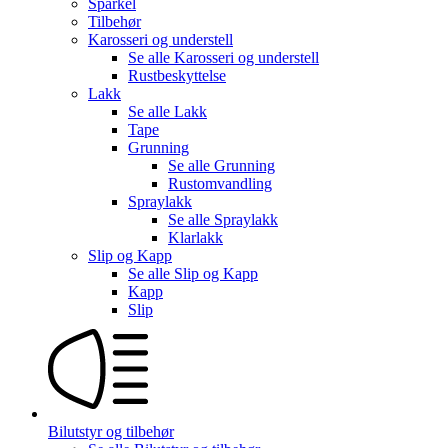
Sparkel
Tilbehør
Karosseri og understell
Se alle
Karosseri og understell
Rustbeskyttelse
Lakk
Se alle
Lakk
Tape
Grunning
Se alle
Grunning
Rustomvandling
Spraylakk
Se alle
Spraylakk
Klarlakk
Slip og Kapp
Se alle
Slip og Kapp
Kapp
Slip
Bilutstyr og tilbehør