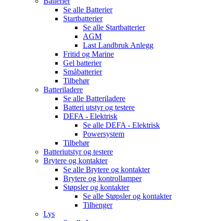
Batterier
Se alle
Batterier
Startbatterier
Se alle
Startbatterier
AGM
Last Landbruk Anlegg
Fritid og Marine
Gel batterier
Småbatterier
Tilbehør
Batteriladere
Se alle
Batteriladere
Batteri utstyr og testere
DEFA - Elektrisk
Se alle
DEFA - Elektrisk
Powersystem
Tilbehør
Batteriutstyr og testere
Brytere og kontakter
Se alle
Brytere og kontakter
Brytere og kontrollamper
Støpsler og kontakter
Se alle
Støpsler og kontakter
Tilhenger
Lys