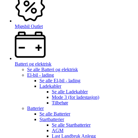
Mjøsbil Outlet
Batteri og elektrisk
Se alle
Batteri og elektrisk
El-bil - lading
Se alle
El-bil - lading
Ladekabler
Se alle
Ladekabler
Mode 3 (for ladestasjon)
Tilbehør
Batterier
Se alle
Batterier
Startbatterier
Se alle
Startbatterier
AGM
Last Landbruk Anlegg