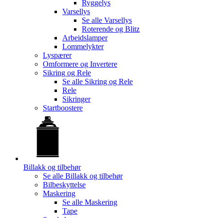
Ryggelys
Varsellys
Se alle
Varsellys
Roterende og Blitz
Arbeidslamper
Lommelykter
Lyspærer
Omformere og Invertere
Sikring og Rele
Se alle
Sikring og Rele
Rele
Sikringer
Startboostere
Billakk og tilbehør
Se alle
Billakk og tilbehør
Bilbeskyttelse
Maskering
Se alle
Maskering
Tape