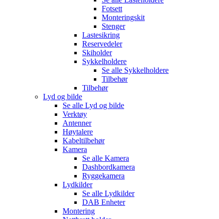
Fotsett
Monteringskit
Stenger
Lastesikring
Reservedeler
Skiholder
Sykkelholdere
Se alle
Sykkelholdere
Tilbehør
Tilbehør
Lyd og bilde
Se alle
Lyd og bilde
Verktøy
Antenner
Høytalere
Kabeltilbehør
Kamera
Se alle
Kamera
Dashbordkamera
Ryggekamera
Lydkilder
Se alle
Lydkilder
DAB Enheter
Montering