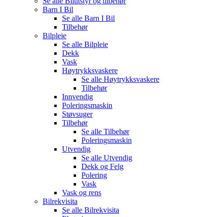
Se alle
Bilutstyr og tilbehør
Barn I Bil
Se alle
Barn I Bil
Tilbehør
Bilpleie
Se alle
Bilpleie
Dekk
Vask
Høytrykksvaskere
Se alle
Høytrykksvaskere
Tilbehør
Innvendig
Poleringsmaskin
Støvsuger
Tilbehør
Se alle
Tilbehør
Poleringsmaskin
Utvendig
Se alle
Utvendig
Dekk og Felg
Polering
Vask
Vask og rens
Bilrekvisita
Se alle
Bilrekvisita