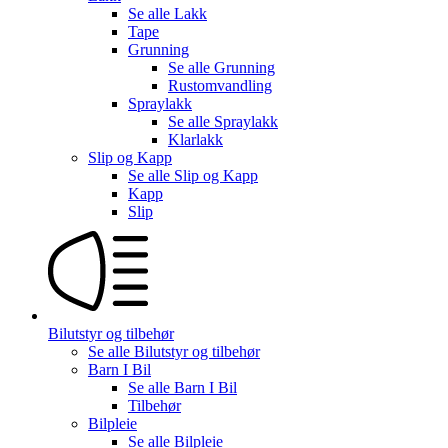
Se alle
Lakk
Tape
Grunning
Se alle
Grunning
Rustomvandling
Spraylakk
Se alle
Spraylakk
Klarlakk
Slip og Kapp
Se alle
Slip og Kapp
Kapp
Slip
Bilutstyr og tilbehør
Se alle
Bilutstyr og tilbehør
Barn I Bil
Se alle
Barn I Bil
Tilbehør
Bilpleie
Se alle
Bilpleie