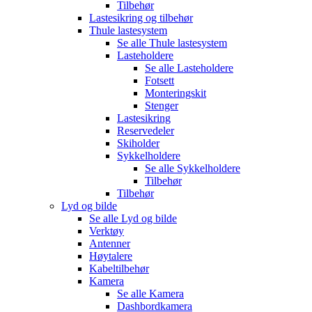
Tilbehør
Lastesikring og tilbehør
Thule lastesystem
Se alle
Thule lastesystem
Lasteholdere
Se alle
Lasteholdere
Fotsett
Monteringskit
Stenger
Lastesikring
Reservedeler
Skiholder
Sykkelholdere
Se alle
Sykkelholdere
Tilbehør
Tilbehør
Lyd og bilde
Se alle
Lyd og bilde
Verktøy
Antenner
Høytalere
Kabeltilbehør
Kamera
Se alle
Kamera
Dashbordkamera