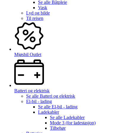
Se alle
Båtpleie
Vask
Lyd og bilde
Til reisen
Mjøsbil Outlet
Batteri og elektrisk
Se alle
Batteri og elektrisk
El-bil - lading
Se alle
El-bil - lading
Ladekabler
Se alle
Ladekabler
Mode 3 (for ladestasjon)
Tilbehør