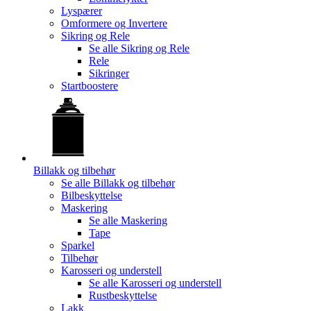
Lyspærer
Omformere og Invertere
Sikring og Rele
Se alle
Sikring og Rele
Rele
Sikringer
Startboostere
Billakk og tilbehør
Se alle
Billakk og tilbehør
Bilbeskyttelse
Maskering
Se alle
Maskering
Tape
Sparkel
Tilbehør
Karosseri og understell
Se alle
Karosseri og understell
Rustbeskyttelse
Lakk