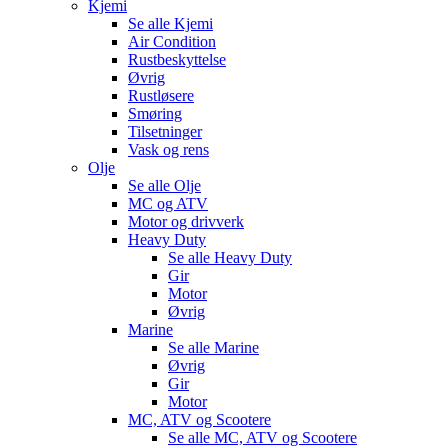
Kjemi
Se alle
Kjemi
Air Condition
Rustbeskyttelse
Øvrig
Rustløsere
Smøring
Tilsetninger
Vask og rens
Olje
Se alle
Olje
MC og ATV
Motor og drivverk
Heavy Duty
Se alle
Heavy Duty
Gir
Motor
Øvrig
Marine
Se alle
Marine
Øvrig
Gir
Motor
MC, ATV og Scootere
Se alle
MC, ATV og Scootere