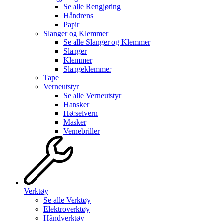
Se alle
Rengjøring
Håndrens
Papir
Slanger og Klemmer
Se alle
Slanger og Klemmer
Slanger
Klemmer
Slangeklemmer
Tape
Verneutstyr
Se alle
Verneutstyr
Hansker
Hørselvern
Masker
Vernebriller
Verktøy
Se alle
Verktøy
Elektroverktøy
Håndverktøy