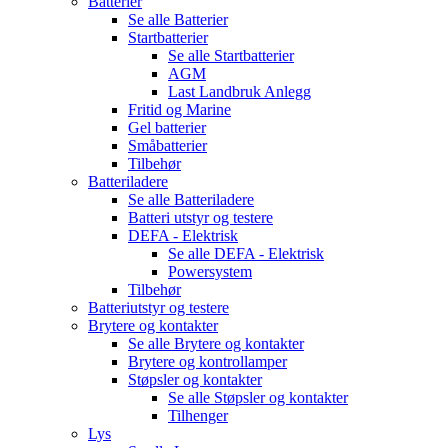
Batterier
Se alle
Batterier
Startbatterier
Se alle
Startbatterier
AGM
Last Landbruk Anlegg
Fritid og Marine
Gel batterier
Småbatterier
Tilbehør
Batteriladere
Se alle
Batteriladere
Batteri utstyr og testere
DEFA - Elektrisk
Se alle
DEFA - Elektrisk
Powersystem
Tilbehør
Batteriutstyr og testere
Brytere og kontakter
Se alle
Brytere og kontakter
Brytere og kontrollamper
Støpsler og kontakter
Se alle
Støpsler og kontakter
Tilhenger
Lys