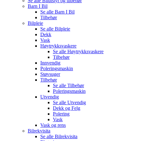
Se alle
Bilutstyr og tilbehør
Barn I Bil
Se alle
Barn I Bil
Tilbehør
Bilpleie
Se alle
Bilpleie
Dekk
Vask
Høytrykksvaskere
Se alle
Høytrykksvaskere
Tilbehør
Innvendig
Poleringsmaskin
Støvsuger
Tilbehør
Se alle
Tilbehør
Poleringsmaskin
Utvendig
Se alle
Utvendig
Dekk og Felg
Polering
Vask
Vask og rens
Bilrekvisita
Se alle
Bilrekvisita