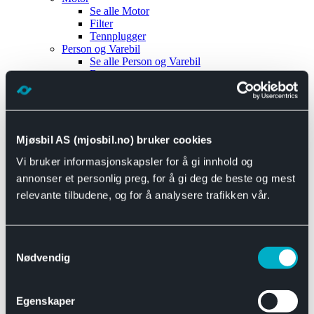
Se alle
Motor
Filter
Tennplugger
Person og Varebil
Se alle
Person og Varebil
Brems
Elektrisk
Bremser
Motor og drivverk
Universal
Se alle
Universal
Mjøsbil AS (mjosbil.no) bruker cookies
Bremsedeler
Vi bruker informasjonskapsler for å gi innhold og
Se alle
Bremsedeler
Bremsenippler
annonser et personlig preg, for å gi deg de beste og mest
Drivline og motor
relevante tilbudene, og for å analysere trafikken vår.
Se alle
Drivline og motor
Bensinpumpe
Eksosanlegg
Se alle
Eksosanlegg
Samtykkevalg
Reparasjonsmateriell
Nødvendig
Eksteriør
Se alle
Eksteriør
Horn og Tuter
Egenskaper
Speil
Interiør