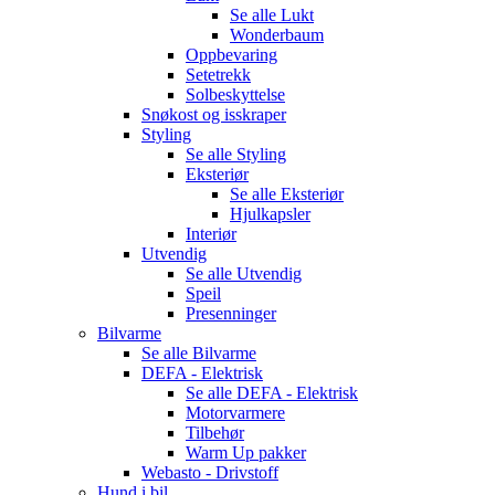
Se alle
Lukt
Wonderbaum
Oppbevaring
Setetrekk
Solbeskyttelse
Snøkost og isskraper
Styling
Se alle
Styling
Eksteriør
Se alle
Eksteriør
Hjulkapsler
Interiør
Utvendig
Se alle
Utvendig
Speil
Presenninger
Bilvarme
Se alle
Bilvarme
DEFA - Elektrisk
Se alle
DEFA - Elektrisk
Motorvarmere
Tilbehør
Warm Up pakker
Webasto - Drivstoff
Hund i bil