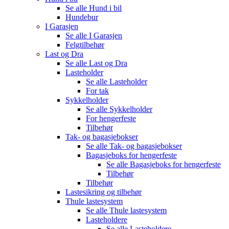
Se alle
Hund i bil
Hundebur
I Garasjen
Se alle
I Garasjen
Felgtilbehør
Last og Dra
Se alle
Last og Dra
Lasteholder
Se alle
Lasteholder
For tak
Sykkelholder
Se alle
Sykkelholder
For hengerfeste
Tilbehør
Tak- og bagasjebokser
Se alle
Tak- og bagasjebokser
Bagasjeboks for hengerfeste
Se alle
Bagasjeboks for hengerfeste
Tilbehør
Tilbehør
Lastesikring og tilbehør
Thule lastesystem
Se alle
Thule lastesystem
Lasteholdere
Se alle
Lasteholdere