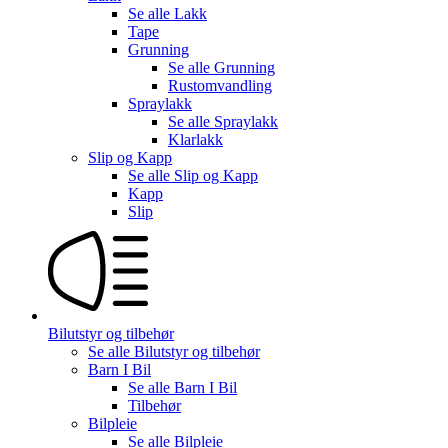
Se alle
Lakk
Tape
Grunning
Se alle
Grunning
Rustomvandling
Spraylakk
Se alle
Spraylakk
Klarlakk
Slip og Kapp
Se alle
Slip og Kapp
Kapp
Slip
Bilutstyr og tilbehør
Se alle
Bilutstyr og tilbehør
Barn I Bil
Se alle
Barn I Bil
Tilbehør
Bilpleie
Se alle
Bilpleie