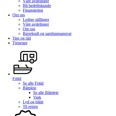
Våre avdelinger
Bli bedriftskunde
Finansiering
Om oss
Ledige stillinger
Våre avdelinger
Om oss
Bærekraft og samfunnsansvar
Tips og råd
Tjenester
Fritid
Se alle
Fritid
Båtpleie
Se alle
Båtpleie
Vask
Lyd og bilde
Til reisen