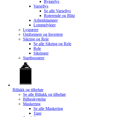
Ryggelys
Varsellys
Se alle
Varsellys
Roterende og Blitz
Arbeidslamper
Lommelykter
Lyspærer
Omformere og Invertere
Sikring og Rele
Se alle
Sikring og Rele
Rele
Sikringer
Startboostere
Billakk og tilbehør
Se alle
Billakk og tilbehør
Bilbeskyttelse
Maskering
Se alle
Maskering
Tape