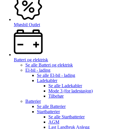
Mjøsbil Outlet
Batteri og elektrisk
Se alle
Batteri og elektrisk
El-bil - lading
Se alle
El-bil - lading
Ladekabler
Se alle
Ladekabler
Mode 3 (for ladestasjon)
Tilbehør
Batterier
Se alle
Batterier
Startbatterier
Se alle
Startbatterier
AGM
Last Landbruk Anlegg