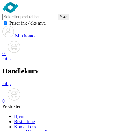
Søk
Priser ink
/
eks mva
Min konto
0
kr
0
,-
Handlekurv
kr
0
,-
0
Produkter
Hjem
Bestill time
Kontakt oss