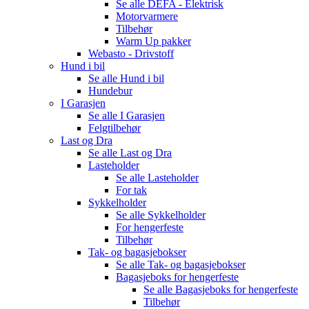
Se alle
DEFA - Elektrisk
Motorvarmere
Tilbehør
Warm Up pakker
Webasto - Drivstoff
Hund i bil
Se alle
Hund i bil
Hundebur
I Garasjen
Se alle
I Garasjen
Felgtilbehør
Last og Dra
Se alle
Last og Dra
Lasteholder
Se alle
Lasteholder
For tak
Sykkelholder
Se alle
Sykkelholder
For hengerfeste
Tilbehør
Tak- og bagasjebokser
Se alle
Tak- og bagasjebokser
Bagasjeboks for hengerfeste
Se alle
Bagasjeboks for hengerfeste
Tilbehør