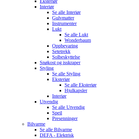
Eksteriør
Interiør
Se alle
Interiør
Gulvmatter
Instrumenter
Lukt
Se alle
Lukt
Wonderbaum
Oppbevaring
Setetrekk
Solbeskyttelse
Snøkost og isskraper
Styling
Se alle
Styling
Eksteriør
Se alle
Eksteriør
Hjulkapsler
Interiør
Utvendig
Se alle
Utvendig
Speil
Presenninger
Bilvarme
Se alle
Bilvarme
DEFA - Elektrisk