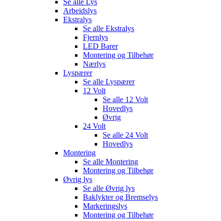
Se alle
Lys
Arbeidslys
Ekstralys
Se alle
Ekstralys
Fjernlys
LED Barer
Montering og Tilbehør
Nærlys
Lyspærer
Se alle
Lyspærer
12 Volt
Se alle
12 Volt
Hovedlys
Øvrig
24 Volt
Se alle
24 Volt
Hovedlys
Montering
Se alle
Montering
Montering og Tilbehør
Øvrig lys
Se alle
Øvrig lys
Baklykter og Bremselys
Markeringslys
Montering og Tilbehør