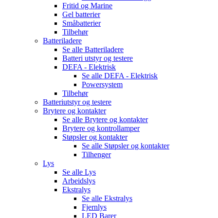
Fritid og Marine
Gel batterier
Småbatterier
Tilbehør
Batteriladere
Se alle
Batteriladere
Batteri utstyr og testere
DEFA - Elektrisk
Se alle
DEFA - Elektrisk
Powersystem
Tilbehør
Batteriutstyr og testere
Brytere og kontakter
Se alle
Brytere og kontakter
Brytere og kontrollamper
Støpsler og kontakter
Se alle
Støpsler og kontakter
Tilhenger
Lys
Se alle
Lys
Arbeidslys
Ekstralys
Se alle
Ekstralys
Fjernlys
LED Barer