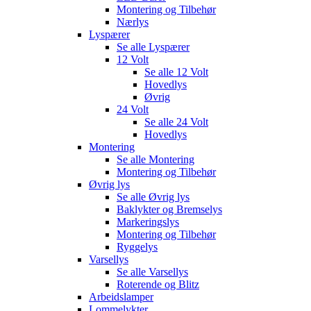
Montering og Tilbehør
Nærlys
Lyspærer
Se alle
Lyspærer
12 Volt
Se alle
12 Volt
Hovedlys
Øvrig
24 Volt
Se alle
24 Volt
Hovedlys
Montering
Se alle
Montering
Montering og Tilbehør
Øvrig lys
Se alle
Øvrig lys
Baklykter og Bremselys
Markeringslys
Montering og Tilbehør
Ryggelys
Varsellys
Se alle
Varsellys
Roterende og Blitz
Arbeidslamper
Lommelykter