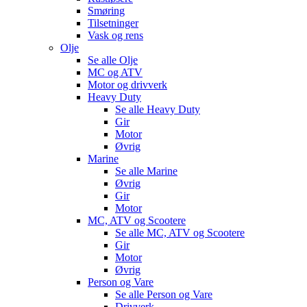
Smøring
Tilsetninger
Vask og rens
Olje
Se alle
Olje
MC og ATV
Motor og drivverk
Heavy Duty
Se alle
Heavy Duty
Gir
Motor
Øvrig
Marine
Se alle
Marine
Øvrig
Gir
Motor
MC, ATV og Scootere
Se alle
MC, ATV og Scootere
Gir
Motor
Øvrig
Person og Vare
Se alle
Person og Vare
Drivverk