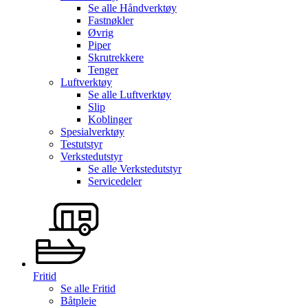
Se alle
Håndverktøy
Fastnøkler
Øvrig
Piper
Skrutrekkere
Tenger
Luftverktøy
Se alle
Luftverktøy
Slip
Koblinger
Spesialverktøy
Testutstyr
Verkstedutstyr
Se alle
Verkstedutstyr
Servicedeler
Fritid
Se alle
Fritid
Båtpleie