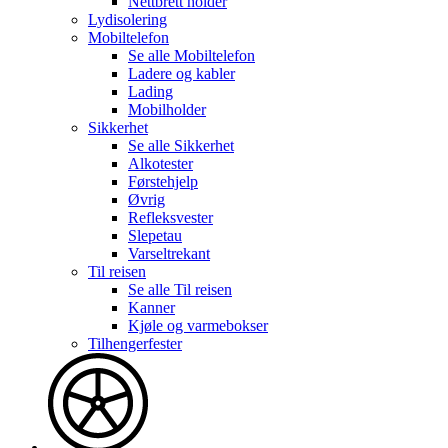
Nettbrett holder
Lydisolering
Mobiltelefon
Se alle
Mobiltelefon
Ladere og kabler
Lading
Mobilholder
Sikkerhet
Se alle
Sikkerhet
Alkotester
Førstehjelp
Øvrig
Refleksvester
Slepetau
Varseltrekant
Til reisen
Se alle
Til reisen
Kanner
Kjøle og varmebokser
Tilhengerfester