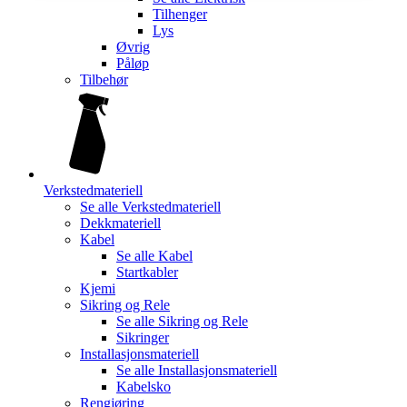
Tilhenger
Lys
Øvrig
Påløp
Tilbehør
Verkstedmateriell
Se alle
Verkstedmateriell
Dekkmateriell
Kabel
Se alle
Kabel
Startkabler
Kjemi
Sikring og Rele
Se alle
Sikring og Rele
Sikringer
Installasjonsmateriell
Se alle
Installasjonsmateriell
Kabelsko
Rengjøring