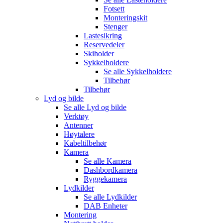
Fotsett
Monteringskit
Stenger
Lastesikring
Reservedeler
Skiholder
Sykkelholdere
Se alle
Sykkelholdere
Tilbehør
Tilbehør
Lyd og bilde
Se alle
Lyd og bilde
Verktøy
Antenner
Høytalere
Kabeltilbehør
Kamera
Se alle
Kamera
Dashbordkamera
Ryggekamera
Lydkilder
Se alle
Lydkilder
DAB Enheter
Montering