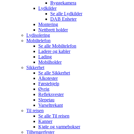
Ryggekamera
Lydkilder
Se alle
Lydkilder
DAB Enheter
Montering
Nettbrett holder
Lydisolering
Mobiltelefon
Se alle
Mobiltelefon
Ladere og kabler
Lading
Mobilholder
Sikkerhet
Se alle
Sikkerhet
Alkotester
Førstehjelp
Øvrig
Refleksvester
Slepetau
Varseltrekant
Til reisen
Se alle
Til reisen
Kanner
Kjøle og varmebokser
Tilhengerfester