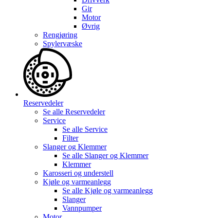
Gir
Motor
Øvrig
Rengjøring
Spylervæske
Reservedeler
Se alle
Reservedeler
Service
Se alle
Service
Filter
Slanger og Klemmer
Se alle
Slanger og Klemmer
Klemmer
Karosseri og understell
Kjøle og varmeanlegg
Se alle
Kjøle og varmeanlegg
Slanger
Vannpumper
Motor