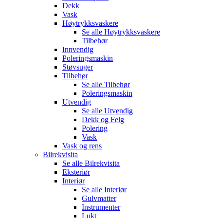
Dekk
Vask
Høytrykksvaskere
Se alle
Høytrykksvaskere
Tilbehør
Innvendig
Poleringsmaskin
Støvsuger
Tilbehør
Se alle
Tilbehør
Poleringsmaskin
Utvendig
Se alle
Utvendig
Dekk og Felg
Polering
Vask
Vask og rens
Bilrekvisita
Se alle
Bilrekvisita
Eksteriør
Interiør
Se alle
Interiør
Gulvmatter
Instrumenter
Lukt