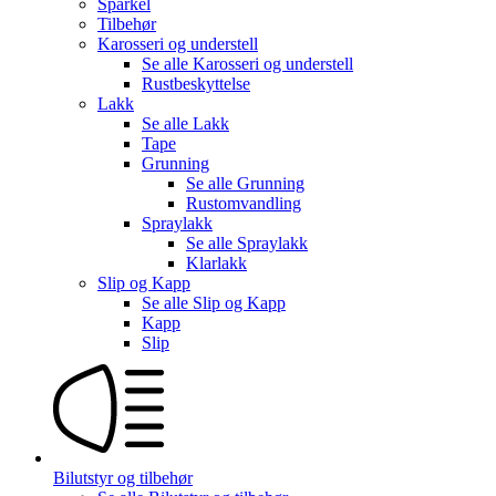
Sparkel
Tilbehør
Karosseri og understell
Se alle
Karosseri og understell
Rustbeskyttelse
Lakk
Se alle
Lakk
Tape
Grunning
Se alle
Grunning
Rustomvandling
Spraylakk
Se alle
Spraylakk
Klarlakk
Slip og Kapp
Se alle
Slip og Kapp
Kapp
Slip
Bilutstyr og tilbehør