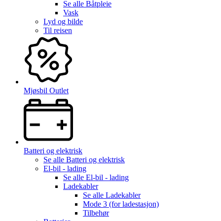
Se alle
Båtpleie
Vask
Lyd og bilde
Til reisen
Mjøsbil Outlet
Batteri og elektrisk
Se alle
Batteri og elektrisk
El-bil - lading
Se alle
El-bil - lading
Ladekabler
Se alle
Ladekabler
Mode 3 (for ladestasjon)
Tilbehør