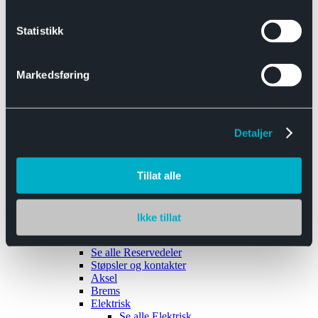
Se alle
Interiør
Sikkerhetsbelte
Statistikk
Tanklokk
Vindusviskere
Markedsføring
Detaljer
Tilhengere
Se alle
Tilhengere
Biltransport
Tillat alle
Maskinhenger
Yrkeshenger
Båthengere
Skaphengere
Ikke tillat
Varehengere
Reservedeler
Se alle
Reservedeler
Støpsler og kontakter
Aksel
Brems
Elektrisk
Se alle
Elektrisk