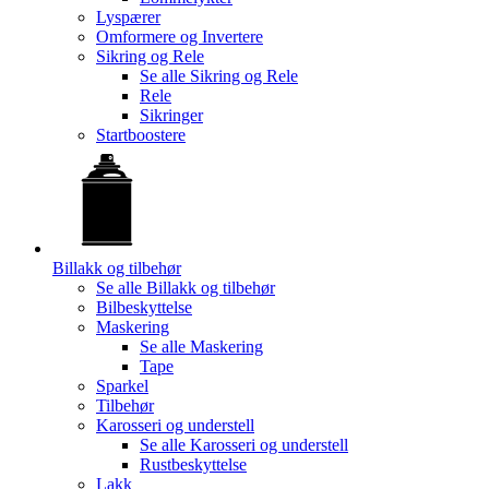
Lyspærer
Omformere og Invertere
Sikring og Rele
Se alle
Sikring og Rele
Rele
Sikringer
Startboostere
Billakk og tilbehør
Se alle
Billakk og tilbehør
Bilbeskyttelse
Maskering
Se alle
Maskering
Tape
Sparkel
Tilbehør
Karosseri og understell
Se alle
Karosseri og understell
Rustbeskyttelse
Lakk