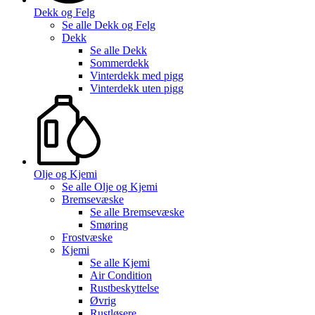
Dekk og Felg
Se alle
Dekk og Felg
Dekk
Se alle
Dekk
Sommerdekk
Vinterdekk med pigg
Vinterdekk uten pigg
Olje og Kjemi
Se alle
Olje og Kjemi
Bremsevæske
Se alle
Bremsevæske
Smøring
Frostvæske
Kjemi
Se alle
Kjemi
Air Condition
Rustbeskyttelse
Øvrig
Rustløsere