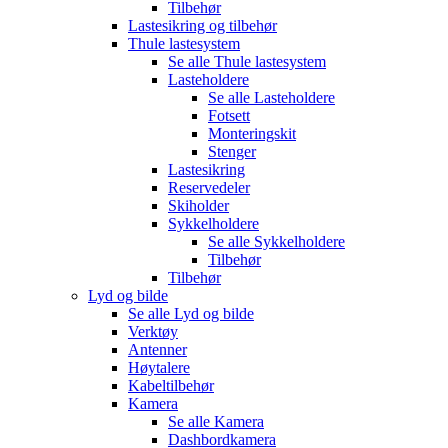
Tilbehør
Lastesikring og tilbehør
Thule lastesystem
Se alle
Thule lastesystem
Lasteholdere
Se alle
Lasteholdere
Fotsett
Monteringskit
Stenger
Lastesikring
Reservedeler
Skiholder
Sykkelholdere
Se alle
Sykkelholdere
Tilbehør
Tilbehør
Lyd og bilde
Se alle
Lyd og bilde
Verktøy
Antenner
Høytalere
Kabeltilbehør
Kamera
Se alle
Kamera
Dashbordkamera