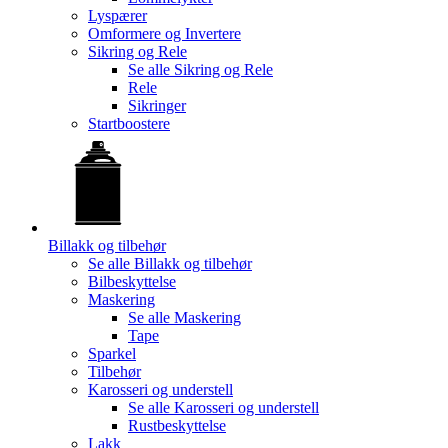
Lyspærer
Omformere og Invertere
Sikring og Rele
Se alle
Sikring og Rele
Rele
Sikringer
Startboostere
Billakk og tilbehør
Se alle
Billakk og tilbehør
Bilbeskyttelse
Maskering
Se alle
Maskering
Tape
Sparkel
Tilbehør
Karosseri og understell
Se alle
Karosseri og understell
Rustbeskyttelse
Lakk