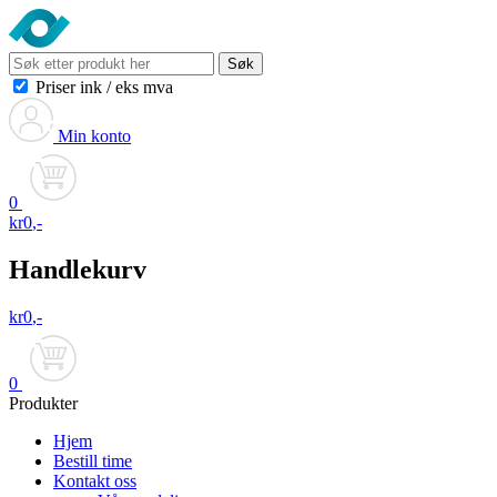
Søk
Priser ink
/
eks mva
Min konto
0
kr
0
,-
Handlekurv
kr
0
,-
0
Produkter
Hjem
Bestill time
Kontakt oss