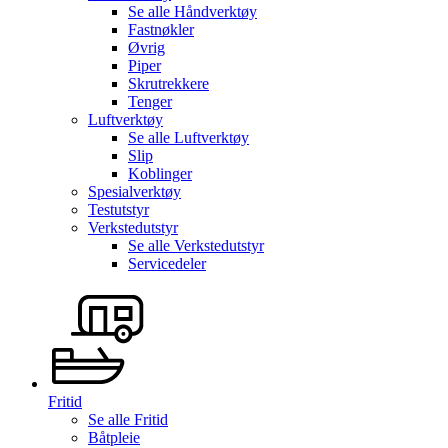
Se alle
Håndverktøy
Fastnøkler
Øvrig
Piper
Skrutrekkere
Tenger
Luftverktøy
Se alle
Luftverktøy
Slip
Koblinger
Spesialverktøy
Testutstyr
Verkstedutstyr
Se alle
Verkstedutstyr
Servicedeler
Fritid
Se alle
Fritid
Båtpleie