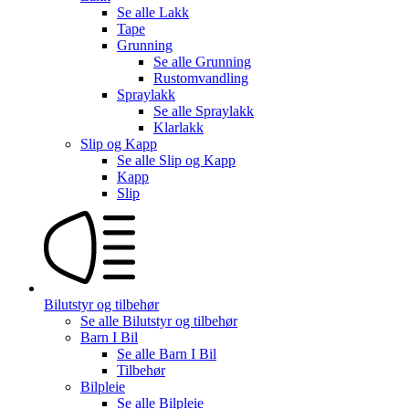
Se alle
Lakk
Tape
Grunning
Se alle
Grunning
Rustomvandling
Spraylakk
Se alle
Spraylakk
Klarlakk
Slip og Kapp
Se alle
Slip og Kapp
Kapp
Slip
Bilutstyr og tilbehør
Se alle
Bilutstyr og tilbehør
Barn I Bil
Se alle
Barn I Bil
Tilbehør
Bilpleie
Se alle
Bilpleie