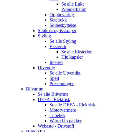
Se alle
Lukt
Wonderbaum
Oppbevaring
Setetrekk
Solbeskyttelse
Snøkost og isskraper
Styling
Se alle
Styling
Eksteriør
Se alle
Eksteriør
Hjulkapsler
Interiør
Utvendig
Se alle
Utvendig
Speil
Presenninger
Bilvarme
Se alle
Bilvarme
DEFA - Elektrisk
Se alle
DEFA - Elektrisk
Motorvarmere
Tilbehør
Warm Up pakker
Webasto - Drivstoff
Hund i bil