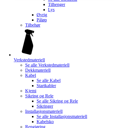
Tilhenger
Lys
Øvrig
Påløp
Tilbehør
Verkstedmateriell
Se alle
Verkstedmateriell
Dekkmateriell
Kabel
Se alle
Kabel
Startkabler
Kjemi
Sikring og Rele
Se alle
Sikring og Rele
Sikringer
Installasjonsmateriell
Se alle
Installasjonsmateriell
Kabelsko
Rengjøring