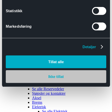
Se alle
Interiør
Sikkerhetsbelte
Statistikk
Tanklokk
Vindusviskere
Markedsføring
Detaljer
Tilhengere
Se alle
Tilhengere
Biltransport
Tillat alle
Maskinhenger
Yrkeshenger
Båthengere
Skaphengere
Ikke tillat
Varehengere
Reservedeler
Se alle
Reservedeler
Støpsler og kontakter
Aksel
Brems
Elektrisk
Se alle
Elektrisk