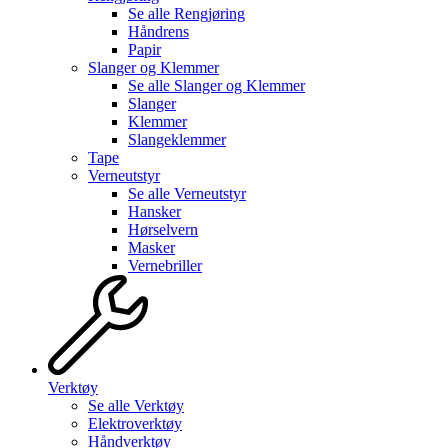
Se alle
Rengjøring
Håndrens
Papir
Slanger og Klemmer
Se alle
Slanger og Klemmer
Slanger
Klemmer
Slangeklemmer
Tape
Verneutstyr
Se alle
Verneutstyr
Hansker
Hørselvern
Masker
Vernebriller
Verktøy
Se alle
Verktøy
Elektroverktøy
Håndverktøy