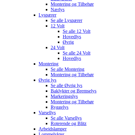
Montering og Tilbehør
Nærlys
Lyspærer
Se alle
Lyspærer
12 Volt
Se alle
12 Volt
Hovedlys
Øvrig
24 Volt
Se alle
24 Volt
Hovedlys
Montering
Se alle
Montering
Montering og Tilbehør
Øvrig lys
Se alle
Øvrig lys
Baklykter og Bremselys
Markeringslys
Montering og Tilbehør
Ryggelys
Varsellys
Se alle
Varsellys
Roterende og Blitz
Arbeidslamper
Lommelykter