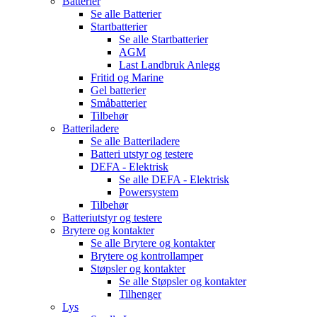
Batterier
Se alle
Batterier
Startbatterier
Se alle
Startbatterier
AGM
Last Landbruk Anlegg
Fritid og Marine
Gel batterier
Småbatterier
Tilbehør
Batteriladere
Se alle
Batteriladere
Batteri utstyr og testere
DEFA - Elektrisk
Se alle
DEFA - Elektrisk
Powersystem
Tilbehør
Batteriutstyr og testere
Brytere og kontakter
Se alle
Brytere og kontakter
Brytere og kontrollamper
Støpsler og kontakter
Se alle
Støpsler og kontakter
Tilhenger
Lys