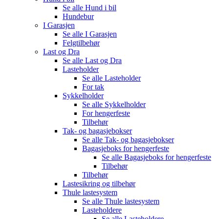
Se alle
Hund i bil
Hundebur
I Garasjen
Se alle
I Garasjen
Felgtilbehør
Last og Dra
Se alle
Last og Dra
Lasteholder
Se alle
Lasteholder
For tak
Sykkelholder
Se alle
Sykkelholder
For hengerfeste
Tilbehør
Tak- og bagasjebokser
Se alle
Tak- og bagasjebokser
Bagasjeboks for hengerfeste
Se alle
Bagasjeboks for hengerfeste
Tilbehør
Tilbehør
Lastesikring og tilbehør
Thule lastesystem
Se alle
Thule lastesystem
Lasteholdere
Se alle
Lasteholdere