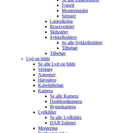
Fotsett
Monteringskit
Stenger
Lastesikring
Reservedeler
Skiholder
Sykkelholdere
Se alle
Sykkelholdere
Tilbehør
Tilbehør
Lyd og bilde
Se alle
Lyd og bilde
Verktøy
Antenner
Høytalere
Kabeltilbehør
Kamera
Se alle
Kamera
Dashbordkamera
Ryggekamera
Lydkilder
Se alle
Lydkilder
DAB Enheter
Montering