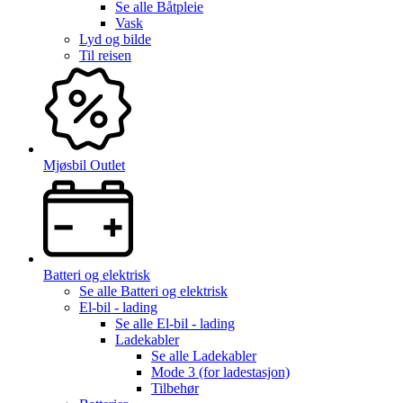
Se alle
Båtpleie
Vask
Lyd og bilde
Til reisen
Mjøsbil Outlet
Batteri og elektrisk
Se alle
Batteri og elektrisk
El-bil - lading
Se alle
El-bil - lading
Ladekabler
Se alle
Ladekabler
Mode 3 (for ladestasjon)
Tilbehør