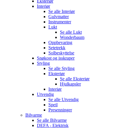
Eksteriør
Interiør
Se alle
Interiør
Gulvmatter
Instrumenter
Lukt
Se alle
Lukt
Wonderbaum
Oppbevaring
Setetrekk
Solbeskyttelse
Snøkost og isskraper
Styling
Se alle
Styling
Eksteriør
Se alle
Eksteriør
Hjulkapsler
Interiør
Utvendig
Se alle
Utvendig
Speil
Presenninger
Bilvarme
Se alle
Bilvarme
DEFA - Elektrisk