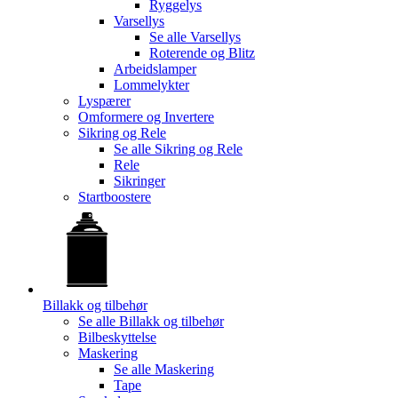
Ryggelys
Varsellys
Se alle
Varsellys
Roterende og Blitz
Arbeidslamper
Lommelykter
Lyspærer
Omformere og Invertere
Sikring og Rele
Se alle
Sikring og Rele
Rele
Sikringer
Startboostere
Billakk og tilbehør
Se alle
Billakk og tilbehør
Bilbeskyttelse
Maskering
Se alle
Maskering
Tape