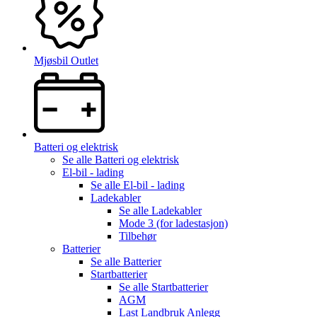
Mjøsbil Outlet
Batteri og elektrisk
Se alle
Batteri og elektrisk
El-bil - lading
Se alle
El-bil - lading
Ladekabler
Se alle
Ladekabler
Mode 3 (for ladestasjon)
Tilbehør
Batterier
Se alle
Batterier
Startbatterier
Se alle
Startbatterier
AGM
Last Landbruk Anlegg