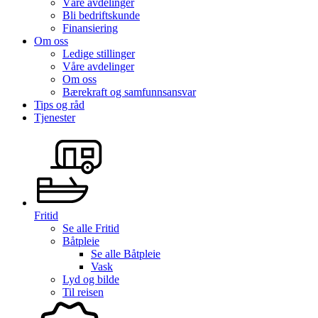
Våre avdelinger
Bli bedriftskunde
Finansiering
Om oss
Ledige stillinger
Våre avdelinger
Om oss
Bærekraft og samfunnsansvar
Tips og råd
Tjenester
Fritid
Se alle
Fritid
Båtpleie
Se alle
Båtpleie
Vask
Lyd og bilde
Til reisen