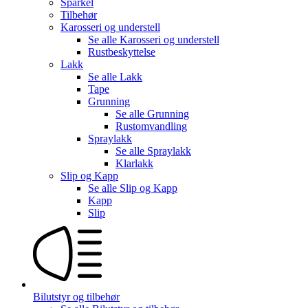
Sparkel
Tilbehør
Karosseri og understell
Se alle
Karosseri og understell
Rustbeskyttelse
Lakk
Se alle
Lakk
Tape
Grunning
Se alle
Grunning
Rustomvandling
Spraylakk
Se alle
Spraylakk
Klarlakk
Slip og Kapp
Se alle
Slip og Kapp
Kapp
Slip
Bilutstyr og tilbehør