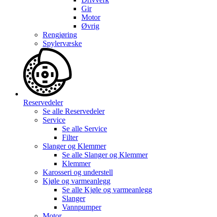
Gir
Motor
Øvrig
Rengjøring
Spylervæske
Reservedeler
Se alle
Reservedeler
Service
Se alle
Service
Filter
Slanger og Klemmer
Se alle
Slanger og Klemmer
Klemmer
Karosseri og understell
Kjøle og varmeanlegg
Se alle
Kjøle og varmeanlegg
Slanger
Vannpumper
Motor