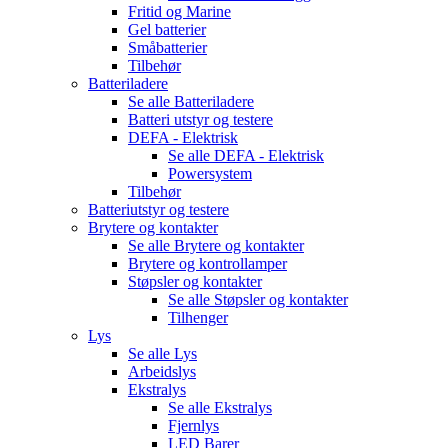
Fritid og Marine
Gel batterier
Småbatterier
Tilbehør
Batteriladere
Se alle
Batteriladere
Batteri utstyr og testere
DEFA - Elektrisk
Se alle
DEFA - Elektrisk
Powersystem
Tilbehør
Batteriutstyr og testere
Brytere og kontakter
Se alle
Brytere og kontakter
Brytere og kontrollamper
Støpsler og kontakter
Se alle
Støpsler og kontakter
Tilhenger
Lys
Se alle
Lys
Arbeidslys
Ekstralys
Se alle
Ekstralys
Fjernlys
LED Barer