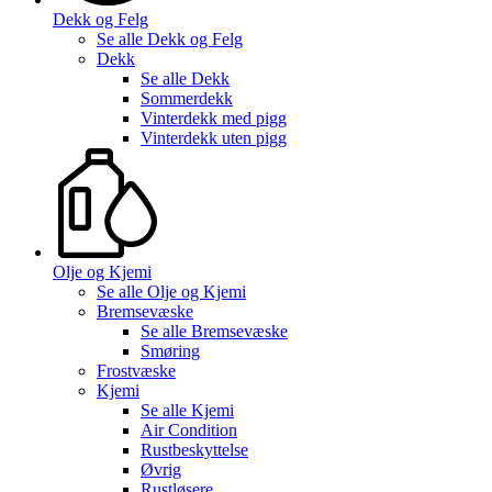
Dekk og Felg
Se alle
Dekk og Felg
Dekk
Se alle
Dekk
Sommerdekk
Vinterdekk med pigg
Vinterdekk uten pigg
Olje og Kjemi
Se alle
Olje og Kjemi
Bremsevæske
Se alle
Bremsevæske
Smøring
Frostvæske
Kjemi
Se alle
Kjemi
Air Condition
Rustbeskyttelse
Øvrig
Rustløsere