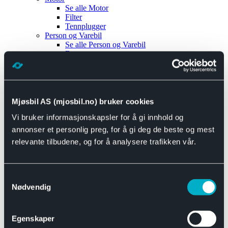
Se alle
Motor
Filter
Tennplugger
Person og Varebil
Se alle
Person og Varebil
Brems
Elektrisk
Bremser
Motor og drivverk
Universal
Se alle
Universal
Mjøsbil AS (mjosbil.no) bruker cookies
Bremsedeler
Vi bruker informasjonskapsler for å gi innhold og
Se alle
Bremsedeler
Bremsenippler
annonser et personlig preg, for å gi deg de beste og mest
Drivline og motor
relevante tilbudene, og for å analysere trafikken vår.
Se alle
Drivline og motor
Bensinpumpe
Eksosanlegg
Se alle
Eksosanlegg
Samtykkevalg
Reparasjonsmateriell
Nødvendig
Eksteriør
Se alle
Eksteriør
Horn og Tuter
Egenskaper
Speil
Interiør