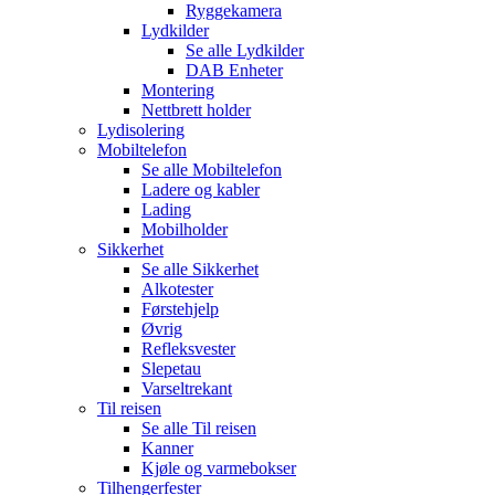
Ryggekamera
Lydkilder
Se alle
Lydkilder
DAB Enheter
Montering
Nettbrett holder
Lydisolering
Mobiltelefon
Se alle
Mobiltelefon
Ladere og kabler
Lading
Mobilholder
Sikkerhet
Se alle
Sikkerhet
Alkotester
Førstehjelp
Øvrig
Refleksvester
Slepetau
Varseltrekant
Til reisen
Se alle
Til reisen
Kanner
Kjøle og varmebokser
Tilhengerfester