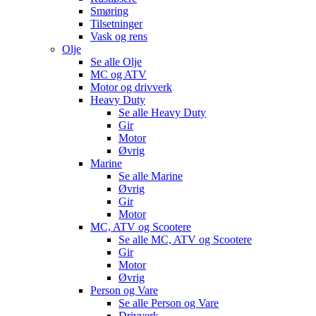
Smøring
Tilsetninger
Vask og rens
Olje
Se alle
Olje
MC og ATV
Motor og drivverk
Heavy Duty
Se alle
Heavy Duty
Gir
Motor
Øvrig
Marine
Se alle
Marine
Øvrig
Gir
Motor
MC, ATV og Scootere
Se alle
MC, ATV og Scootere
Gir
Motor
Øvrig
Person og Vare
Se alle
Person og Vare
Drivverk