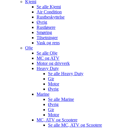
Kjemi
Se alle
Kjemi
Air Condition
Rustbeskyttelse
Øvrig
Rustløsere
Smøring
Tilsetninger
Vask og rens
Olje
Se alle
Olje
MC og ATV
Motor og drivverk
Heavy Duty
Se alle
Heavy Duty
Gir
Motor
Øvrig
Marine
Se alle
Marine
Øvrig
Gir
Motor
MC, ATV og Scootere
Se alle
MC, ATV og Scootere