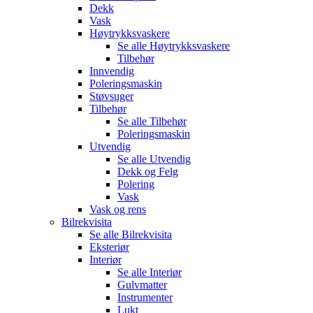
Dekk
Vask
Høytrykksvaskere
Se alle
Høytrykksvaskere
Tilbehør
Innvendig
Poleringsmaskin
Støvsuger
Tilbehør
Se alle
Tilbehør
Poleringsmaskin
Utvendig
Se alle
Utvendig
Dekk og Felg
Polering
Vask
Vask og rens
Bilrekvisita
Se alle
Bilrekvisita
Eksteriør
Interiør
Se alle
Interiør
Gulvmatter
Instrumenter
Lukt