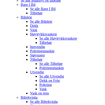
Se alle
Bilutstyr og tilbehør
Barn I Bil
Se alle
Barn I Bil
Tilbehør
Bilpleie
Se alle
Bilpleie
Dekk
Vask
Høytrykksvaskere
Se alle
Høytrykksvaskere
Tilbehør
Innvendig
Poleringsmaskin
Støvsuger
Tilbehør
Se alle
Tilbehør
Poleringsmaskin
Utvendig
Se alle
Utvendig
Dekk og Felg
Polering
Vask
Vask og rens
Bilrekvisita
Se alle
Bilrekvisita