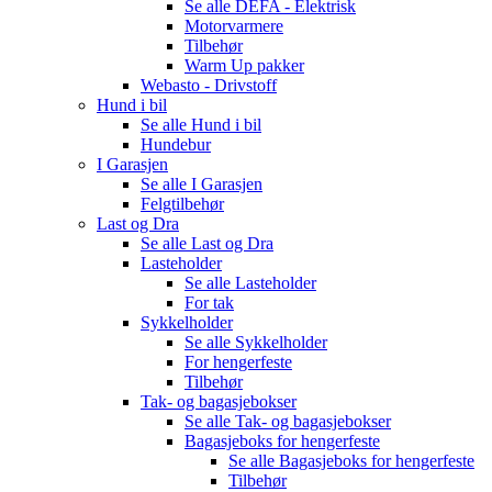
Se alle
DEFA - Elektrisk
Motorvarmere
Tilbehør
Warm Up pakker
Webasto - Drivstoff
Hund i bil
Se alle
Hund i bil
Hundebur
I Garasjen
Se alle
I Garasjen
Felgtilbehør
Last og Dra
Se alle
Last og Dra
Lasteholder
Se alle
Lasteholder
For tak
Sykkelholder
Se alle
Sykkelholder
For hengerfeste
Tilbehør
Tak- og bagasjebokser
Se alle
Tak- og bagasjebokser
Bagasjeboks for hengerfeste
Se alle
Bagasjeboks for hengerfeste
Tilbehør