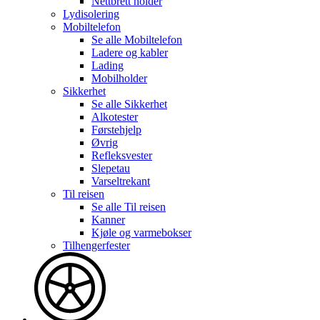
Nettbrett holder
Lydisolering
Mobiltelefon
Se alle
Mobiltelefon
Ladere og kabler
Lading
Mobilholder
Sikkerhet
Se alle
Sikkerhet
Alkotester
Førstehjelp
Øvrig
Refleksvester
Slepetau
Varseltrekant
Til reisen
Se alle
Til reisen
Kanner
Kjøle og varmebokser
Tilhengerfester