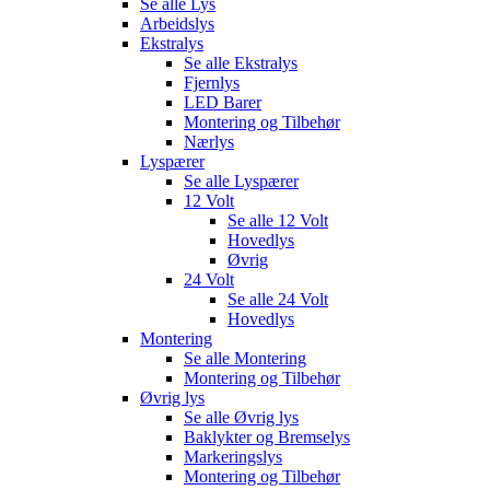
Se alle
Lys
Arbeidslys
Ekstralys
Se alle
Ekstralys
Fjernlys
LED Barer
Montering og Tilbehør
Nærlys
Lyspærer
Se alle
Lyspærer
12 Volt
Se alle
12 Volt
Hovedlys
Øvrig
24 Volt
Se alle
24 Volt
Hovedlys
Montering
Se alle
Montering
Montering og Tilbehør
Øvrig lys
Se alle
Øvrig lys
Baklykter og Bremselys
Markeringslys
Montering og Tilbehør