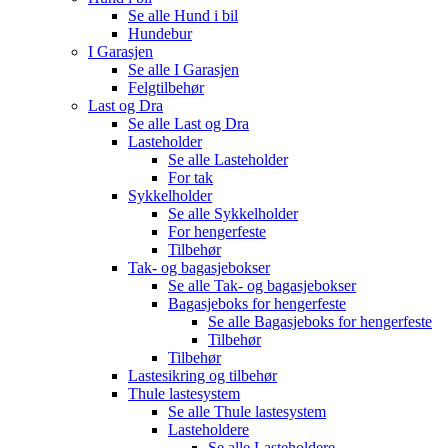
Se alle
Hund i bil
Hundebur
I Garasjen
Se alle
I Garasjen
Felgtilbehør
Last og Dra
Se alle
Last og Dra
Lasteholder
Se alle
Lasteholder
For tak
Sykkelholder
Se alle
Sykkelholder
For hengerfeste
Tilbehør
Tak- og bagasjebokser
Se alle
Tak- og bagasjebokser
Bagasjeboks for hengerfeste
Se alle
Bagasjeboks for hengerfeste
Tilbehør
Tilbehør
Lastesikring og tilbehør
Thule lastesystem
Se alle
Thule lastesystem
Lasteholdere
Se alle
Lasteholdere