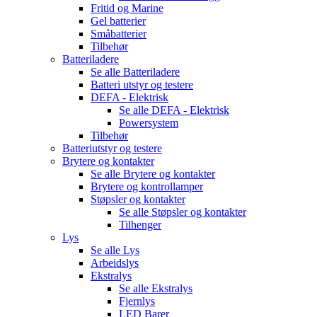
Fritid og Marine
Gel batterier
Småbatterier
Tilbehør
Batteriladere
Se alle
Batteriladere
Batteri utstyr og testere
DEFA - Elektrisk
Se alle
DEFA - Elektrisk
Powersystem
Tilbehør
Batteriutstyr og testere
Brytere og kontakter
Se alle
Brytere og kontakter
Brytere og kontrollamper
Støpsler og kontakter
Se alle
Støpsler og kontakter
Tilhenger
Lys
Se alle
Lys
Arbeidslys
Ekstralys
Se alle
Ekstralys
Fjernlys
LED Barer