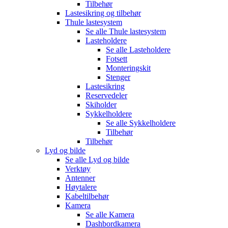
Tilbehør
Lastesikring og tilbehør
Thule lastesystem
Se alle
Thule lastesystem
Lasteholdere
Se alle
Lasteholdere
Fotsett
Monteringskit
Stenger
Lastesikring
Reservedeler
Skiholder
Sykkelholdere
Se alle
Sykkelholdere
Tilbehør
Tilbehør
Lyd og bilde
Se alle
Lyd og bilde
Verktøy
Antenner
Høytalere
Kabeltilbehør
Kamera
Se alle
Kamera
Dashbordkamera