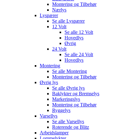
Montering og Tilbehør
Nærlys
Lyspærer
Se alle
Lyspærer
12 Volt
Se alle
12 Volt
Hovedlys
Øvrig
24 Volt
Se alle
24 Volt
Hovedlys
Montering
Se alle
Montering
Montering og Tilbehør
Øvrig lys
Se alle
Øvrig lys
Baklykter og Bremselys
Markeringslys
Montering og Tilbehør
Ryggelys
Varsellys
Se alle
Varsellys
Roterende og Blitz
Arbeidslamper
Lommelykter