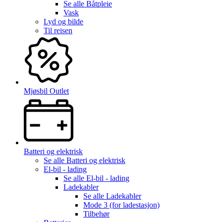
Se alle
Båtpleie
Vask
Lyd og bilde
Til reisen
Mjøsbil Outlet
Batteri og elektrisk
Se alle
Batteri og elektrisk
El-bil - lading
Se alle
El-bil - lading
Ladekabler
Se alle
Ladekabler
Mode 3 (for ladestasjon)
Tilbehør