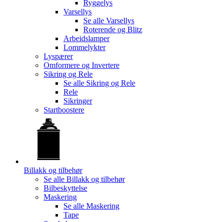
Ryggelys
Varsellys
Se alle
Varsellys
Roterende og Blitz
Arbeidslamper
Lommelykter
Lyspærer
Omformere og Invertere
Sikring og Rele
Se alle
Sikring og Rele
Rele
Sikringer
Startboostere
Billakk og tilbehør
Se alle
Billakk og tilbehør
Bilbeskyttelse
Maskering
Se alle
Maskering
Tape