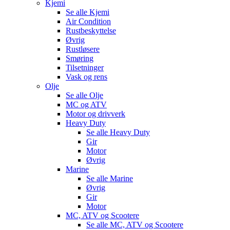
Kjemi
Se alle
Kjemi
Air Condition
Rustbeskyttelse
Øvrig
Rustløsere
Smøring
Tilsetninger
Vask og rens
Olje
Se alle
Olje
MC og ATV
Motor og drivverk
Heavy Duty
Se alle
Heavy Duty
Gir
Motor
Øvrig
Marine
Se alle
Marine
Øvrig
Gir
Motor
MC, ATV og Scootere
Se alle
MC, ATV og Scootere