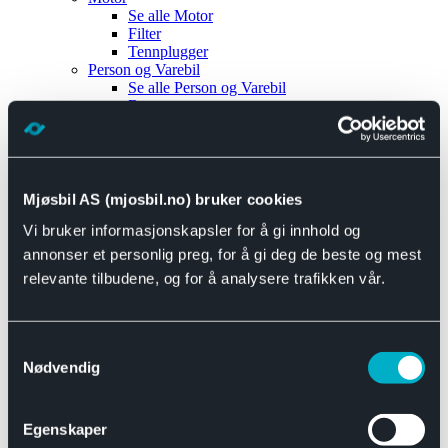
Se alle
Motor
Filter
Tennplugger
Person og Varebil
Se alle
Person og Varebil
Brems
Elektrisk
Bremser
Motor og drivverk
Universal
Se alle
Universal
Mjøsbil AS (mjosbil.no) bruker cookies
Bremsedeler
Vi bruker informasjonskapsler for å gi innhold og
Se alle
Bremsedeler
Bremsenippler
annonser et personlig preg, for å gi deg de beste og mest
Drivline og motor
relevante tilbudene, og for å analysere trafikken vår.
Se alle
Drivline og motor
Bensinpumpe
Eksosanlegg
Se alle
Eksosanlegg
Samtykkevalg
Reparasjonsmateriell
Nødvendig
Eksteriør
Se alle
Eksteriør
Horn og Tuter
Egenskaper
Speil
Interiør