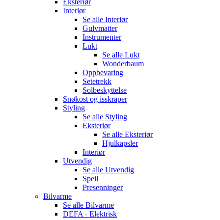
Eksteriør
Interiør
Se alle
Interiør
Gulvmatter
Instrumenter
Lukt
Se alle
Lukt
Wonderbaum
Oppbevaring
Setetrekk
Solbeskyttelse
Snøkost og isskraper
Styling
Se alle
Styling
Eksteriør
Se alle
Eksteriør
Hjulkapsler
Interiør
Utvendig
Se alle
Utvendig
Speil
Presenninger
Bilvarme
Se alle
Bilvarme
DEFA - Elektrisk