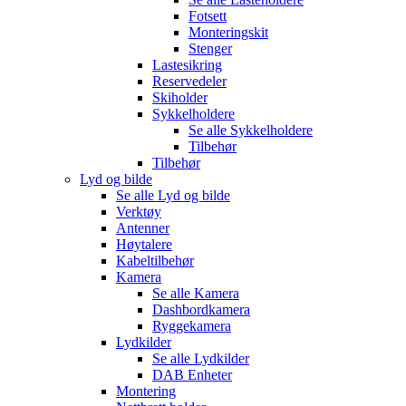
Fotsett
Monteringskit
Stenger
Lastesikring
Reservedeler
Skiholder
Sykkelholdere
Se alle
Sykkelholdere
Tilbehør
Tilbehør
Lyd og bilde
Se alle
Lyd og bilde
Verktøy
Antenner
Høytalere
Kabeltilbehør
Kamera
Se alle
Kamera
Dashbordkamera
Ryggekamera
Lydkilder
Se alle
Lydkilder
DAB Enheter
Montering