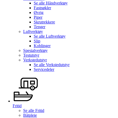
Se alle
Håndverktøy
Fastnøkler
Øvrig
Piper
Skrutrekkere
Tenger
Luftverktøy
Se alle
Luftverktøy
Slip
Koblinger
Spesialverktøy
Testutstyr
Verkstedutstyr
Se alle
Verkstedutstyr
Servicedeler
Fritid
Se alle
Fritid
Båtpleie