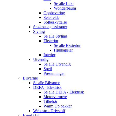
Se alle
Lukt
Wonderbaum
Oppbevaring
Setetrekk
Solbeskyttelse
Snøkost og isskraper
Styling
Se alle
Styling
Eksteriør
Se alle
Eksteriør
Hjulkapsler
Interiør
Utvendig
Se alle
Utvendig
Speil
Presenninger
Bilvarme
Se alle
Bilvarme
DEFA - Elektrisk
Se alle
DEFA - Elektrisk
Motorvarmere
Tilbehør
Warm Up pakker
Webasto - Drivstoff
Hund i bil