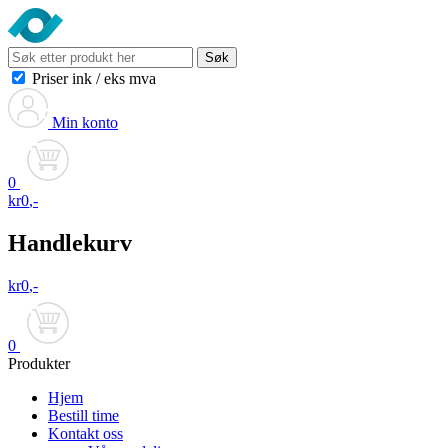
Søk
Priser ink
/
eks mva
Min konto
0
kr
0
,-
Handlekurv
kr
0
,-
0
Produkter
Hjem
Bestill time
Kontakt oss