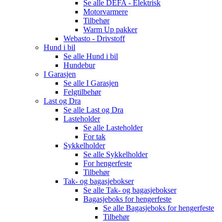
Se alle
DEFA - Elektrisk
Motorvarmere
Tilbehør
Warm Up pakker
Webasto - Drivstoff
Hund i bil
Se alle
Hund i bil
Hundebur
I Garasjen
Se alle
I Garasjen
Felgtilbehør
Last og Dra
Se alle
Last og Dra
Lasteholder
Se alle
Lasteholder
For tak
Sykkelholder
Se alle
Sykkelholder
For hengerfeste
Tilbehør
Tak- og bagasjebokser
Se alle
Tak- og bagasjebokser
Bagasjeboks for hengerfeste
Se alle
Bagasjeboks for hengerfeste
Tilbehør