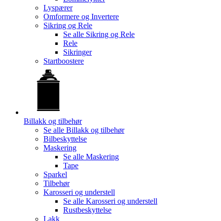
Lyspærer
Omformere og Invertere
Sikring og Rele
Se alle
Sikring og Rele
Rele
Sikringer
Startboostere
Billakk og tilbehør
Se alle
Billakk og tilbehør
Bilbeskyttelse
Maskering
Se alle
Maskering
Tape
Sparkel
Tilbehør
Karosseri og understell
Se alle
Karosseri og understell
Rustbeskyttelse
Lakk