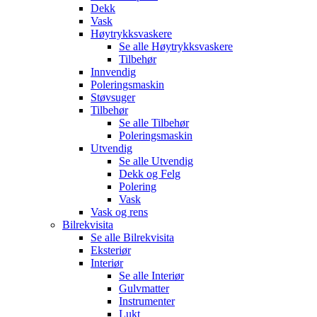
Dekk
Vask
Høytrykksvaskere
Se alle
Høytrykksvaskere
Tilbehør
Innvendig
Poleringsmaskin
Støvsuger
Tilbehør
Se alle
Tilbehør
Poleringsmaskin
Utvendig
Se alle
Utvendig
Dekk og Felg
Polering
Vask
Vask og rens
Bilrekvisita
Se alle
Bilrekvisita
Eksteriør
Interiør
Se alle
Interiør
Gulvmatter
Instrumenter
Lukt