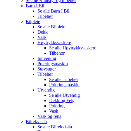
Se alle
Bilutstyr og tilbehør
Barn I Bil
Se alle
Barn I Bil
Tilbehør
Bilpleie
Se alle
Bilpleie
Dekk
Vask
Høytrykksvaskere
Se alle
Høytrykksvaskere
Tilbehør
Innvendig
Poleringsmaskin
Støvsuger
Tilbehør
Se alle
Tilbehør
Poleringsmaskin
Utvendig
Se alle
Utvendig
Dekk og Felg
Polering
Vask
Vask og rens
Bilrekvisita
Se alle
Bilrekvisita