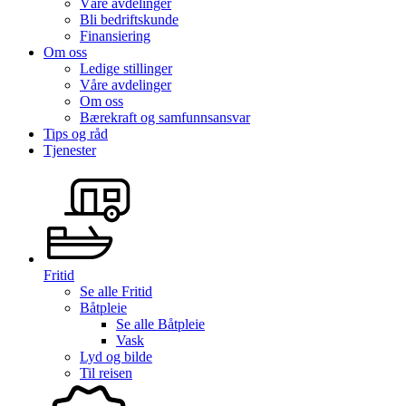
Våre avdelinger
Bli bedriftskunde
Finansiering
Om oss
Ledige stillinger
Våre avdelinger
Om oss
Bærekraft og samfunnsansvar
Tips og råd
Tjenester
Fritid
Se alle
Fritid
Båtpleie
Se alle
Båtpleie
Vask
Lyd og bilde
Til reisen