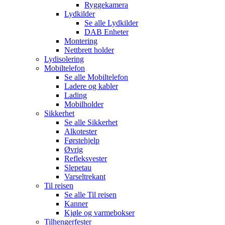
Ryggekamera
Lydkilder
Se alle
Lydkilder
DAB Enheter
Montering
Nettbrett holder
Lydisolering
Mobiltelefon
Se alle
Mobiltelefon
Ladere og kabler
Lading
Mobilholder
Sikkerhet
Se alle
Sikkerhet
Alkotester
Førstehjelp
Øvrig
Refleksvester
Slepetau
Varseltrekant
Til reisen
Se alle
Til reisen
Kanner
Kjøle og varmebokser
Tilhengerfester