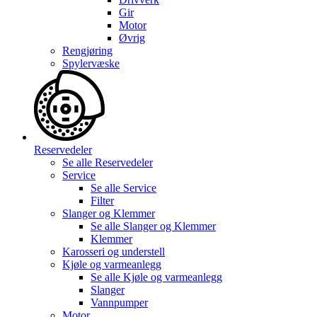
Gir
Motor
Øvrig
Rengjøring
Spylervæske
Reservedeler
Se alle
Reservedeler
Service
Se alle
Service
Filter
Slanger og Klemmer
Se alle
Slanger og Klemmer
Klemmer
Karosseri og understell
Kjøle og varmeanlegg
Se alle
Kjøle og varmeanlegg
Slanger
Vannpumper
Motor