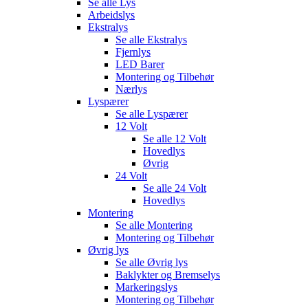
Se alle
Lys
Arbeidslys
Ekstralys
Se alle
Ekstralys
Fjernlys
LED Barer
Montering og Tilbehør
Nærlys
Lyspærer
Se alle
Lyspærer
12 Volt
Se alle
12 Volt
Hovedlys
Øvrig
24 Volt
Se alle
24 Volt
Hovedlys
Montering
Se alle
Montering
Montering og Tilbehør
Øvrig lys
Se alle
Øvrig lys
Baklykter og Bremselys
Markeringslys
Montering og Tilbehør