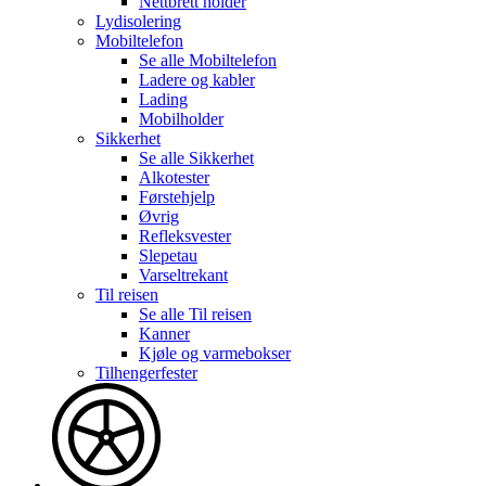
Nettbrett holder
Lydisolering
Mobiltelefon
Se alle
Mobiltelefon
Ladere og kabler
Lading
Mobilholder
Sikkerhet
Se alle
Sikkerhet
Alkotester
Førstehjelp
Øvrig
Refleksvester
Slepetau
Varseltrekant
Til reisen
Se alle
Til reisen
Kanner
Kjøle og varmebokser
Tilhengerfester