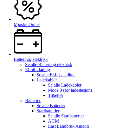
Mjøsbil Outlet
Batteri og elektrisk
Se alle
Batteri og elektrisk
El-bil - lading
Se alle
El-bil - lading
Ladekabler
Se alle
Ladekabler
Mode 3 (for ladestasjon)
Tilbehør
Batterier
Se alle
Batterier
Startbatterier
Se alle
Startbatterier
AGM
Last Landbruk Anlegg