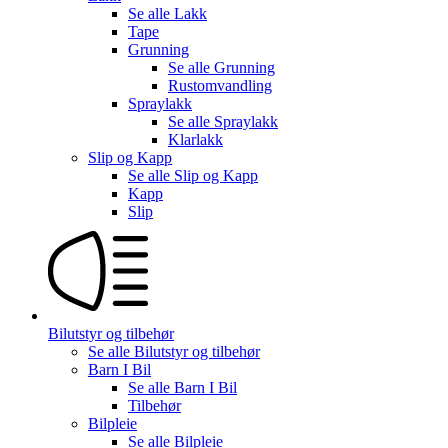
Se alle
Lakk
Tape
Grunning
Se alle
Grunning
Rustomvandling
Spraylakk
Se alle
Spraylakk
Klarlakk
Slip og Kapp
Se alle
Slip og Kapp
Kapp
Slip
Bilutstyr og tilbehør
Se alle
Bilutstyr og tilbehør
Barn I Bil
Se alle
Barn I Bil
Tilbehør
Bilpleie
Se alle
Bilpleie