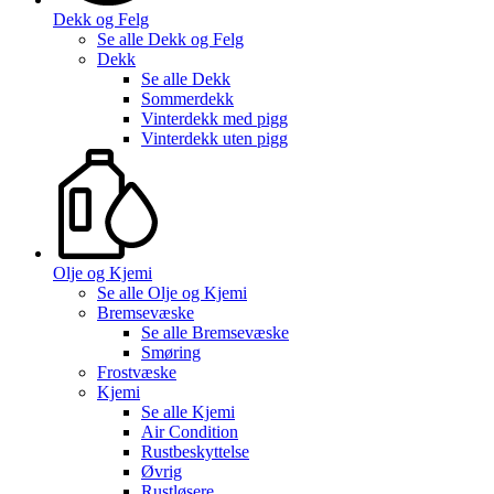
Dekk og Felg
Se alle
Dekk og Felg
Dekk
Se alle
Dekk
Sommerdekk
Vinterdekk med pigg
Vinterdekk uten pigg
Olje og Kjemi
Se alle
Olje og Kjemi
Bremsevæske
Se alle
Bremsevæske
Smøring
Frostvæske
Kjemi
Se alle
Kjemi
Air Condition
Rustbeskyttelse
Øvrig
Rustløsere