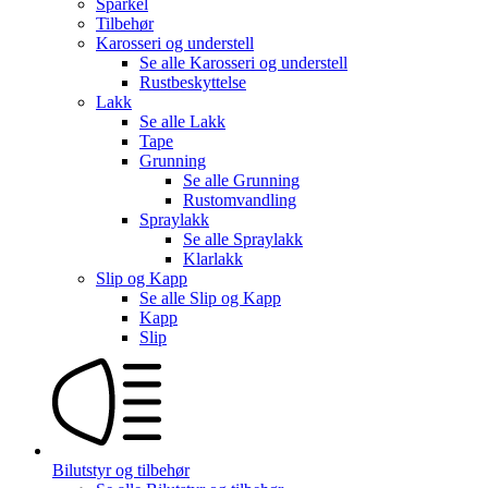
Sparkel
Tilbehør
Karosseri og understell
Se alle
Karosseri og understell
Rustbeskyttelse
Lakk
Se alle
Lakk
Tape
Grunning
Se alle
Grunning
Rustomvandling
Spraylakk
Se alle
Spraylakk
Klarlakk
Slip og Kapp
Se alle
Slip og Kapp
Kapp
Slip
Bilutstyr og tilbehør