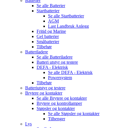
Batterier
Se alle
Batterier
Startbatterier
Se alle
Startbatterier
AGM
Last Landbruk Anlegg
Fritid og Marine
Gel batterier
Småbatterier
Tilbehør
Batteriladere
Se alle
Batteriladere
Batteri utstyr og testere
DEFA - Elektrisk
Se alle
DEFA - Elektrisk
Powersystem
Tilbehør
Batteriutstyr og testere
Brytere og kontakter
Se alle
Brytere og kontakter
Brytere og kontrollamper
Støpsler og kontakter
Se alle
Støpsler og kontakter
Tilhenger
Lys