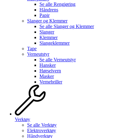
Se alle
Rengjøring
Håndrens
Papir
Slanger og Klemmer
Se alle
Slanger og Klemmer
Slanger
Klemmer
Slangeklemmer
Tape
Verneutstyr
Se alle
Verneutstyr
Hansker
Hørselvern
Masker
Vernebriller
Verktøy
Se alle
Verktøy
Elektroverktøy
Håndverktøy