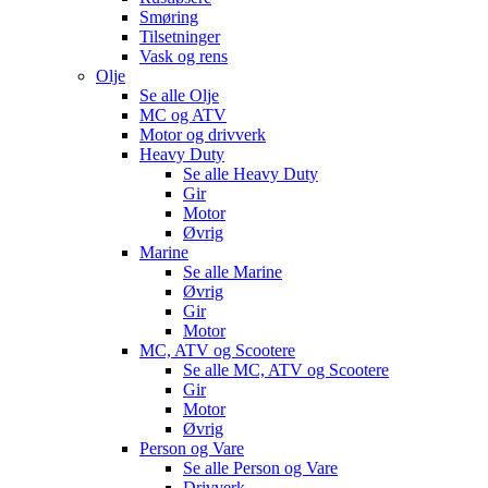
Smøring
Tilsetninger
Vask og rens
Olje
Se alle
Olje
MC og ATV
Motor og drivverk
Heavy Duty
Se alle
Heavy Duty
Gir
Motor
Øvrig
Marine
Se alle
Marine
Øvrig
Gir
Motor
MC, ATV og Scootere
Se alle
MC, ATV og Scootere
Gir
Motor
Øvrig
Person og Vare
Se alle
Person og Vare
Drivverk