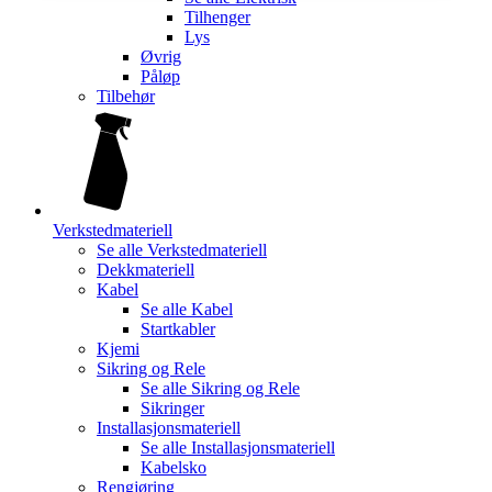
Tilhenger
Lys
Øvrig
Påløp
Tilbehør
Verkstedmateriell
Se alle
Verkstedmateriell
Dekkmateriell
Kabel
Se alle
Kabel
Startkabler
Kjemi
Sikring og Rele
Se alle
Sikring og Rele
Sikringer
Installasjonsmateriell
Se alle
Installasjonsmateriell
Kabelsko
Rengjøring