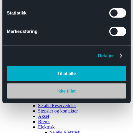
Se alle
Interiør
Sikkerhetsbelte
Statistikk
Tanklokk
Vindusviskere
Markedsføring
Detaljer
Tilhengere
Se alle
Tilhengere
Biltransport
Tillat alle
Maskinhenger
Yrkeshenger
Båthengere
Skaphengere
Ikke tillat
Varehengere
Reservedeler
Se alle
Reservedeler
Støpsler og kontakter
Aksel
Brems
Elektrisk
Se alle
Elektrisk