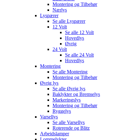
Montering og Tilbehør
Nærlys
Lyspærer
Se alle
Lyspærer
12 Volt
Se alle
12 Volt
Hovedlys
Øvrig
24 Volt
Se alle
24 Volt
Hovedlys
Montering
Se alle
Montering
Montering og Tilbehør
Øvrig lys
Se alle
Øvrig lys
Baklykter og Bremselys
Markeringslys
Montering og Tilbehør
Ryggelys
Varsellys
Se alle
Varsellys
Roterende og Blitz
Arbeidslamper
Lommelykter