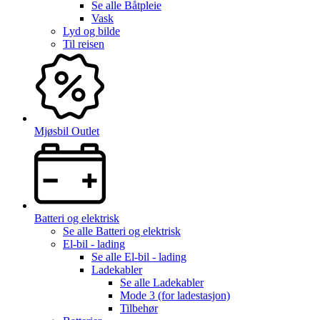
Se alle
Båtpleie
Vask
Lyd og bilde
Til reisen
Mjøsbil Outlet
Batteri og elektrisk
Se alle
Batteri og elektrisk
El-bil - lading
Se alle
El-bil - lading
Ladekabler
Se alle
Ladekabler
Mode 3 (for ladestasjon)
Tilbehør