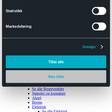
Se alle
Interiør
Sikkerhetsbelte
Statistikk
Tanklokk
Vindusviskere
Markedsføring
Detaljer
Tilhengere
Se alle
Tilhengere
Biltransport
Tillat alle
Maskinhenger
Yrkeshenger
Båthengere
Skaphengere
Ikke tillat
Varehengere
Reservedeler
Se alle
Reservedeler
Støpsler og kontakter
Aksel
Brems
Elektrisk
Se alle
Elektrisk