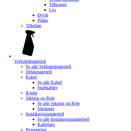
Tilhenger
Lys
Øvrig
Påløp
Tilbehør
Verkstedmateriell
Se alle
Verkstedmateriell
Dekkmateriell
Kabel
Se alle
Kabel
Startkabler
Kjemi
Sikring og Rele
Se alle
Sikring og Rele
Sikringer
Installasjonsmateriell
Se alle
Installasjonsmateriell
Kabelsko
Rengjøring