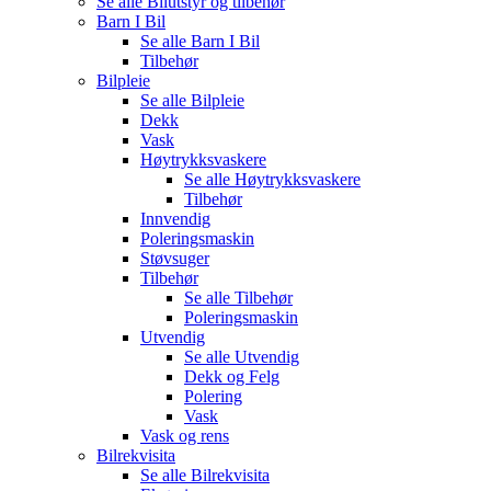
Se alle
Bilutstyr og tilbehør
Barn I Bil
Se alle
Barn I Bil
Tilbehør
Bilpleie
Se alle
Bilpleie
Dekk
Vask
Høytrykksvaskere
Se alle
Høytrykksvaskere
Tilbehør
Innvendig
Poleringsmaskin
Støvsuger
Tilbehør
Se alle
Tilbehør
Poleringsmaskin
Utvendig
Se alle
Utvendig
Dekk og Felg
Polering
Vask
Vask og rens
Bilrekvisita
Se alle
Bilrekvisita