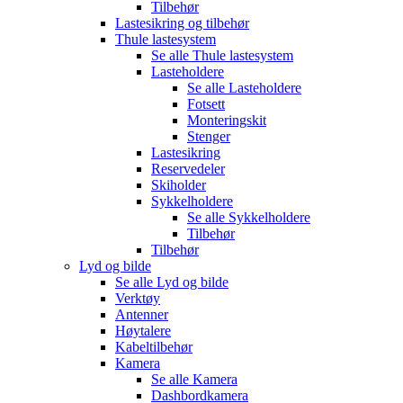
Tilbehør
Lastesikring og tilbehør
Thule lastesystem
Se alle
Thule lastesystem
Lasteholdere
Se alle
Lasteholdere
Fotsett
Monteringskit
Stenger
Lastesikring
Reservedeler
Skiholder
Sykkelholdere
Se alle
Sykkelholdere
Tilbehør
Tilbehør
Lyd og bilde
Se alle
Lyd og bilde
Verktøy
Antenner
Høytalere
Kabeltilbehør
Kamera
Se alle
Kamera
Dashbordkamera