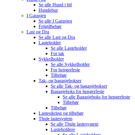
Se alle
Hund i bil
Hundebur
I Garasjen
Se alle
I Garasjen
Felgtilbehør
Last og Dra
Se alle
Last og Dra
Lasteholder
Se alle
Lasteholder
For tak
Sykkelholder
Se alle
Sykkelholder
For hengerfeste
Tilbehør
Tak- og bagasjebokser
Se alle
Tak- og bagasjebokser
Bagasjeboks for hengerfeste
Se alle
Bagasjeboks for hengerfeste
Tilbehør
Tilbehør
Lastesikring og tilbehør
Thule lastesystem
Se alle
Thule lastesystem
Lasteholdere
Se alle
Lasteholdere