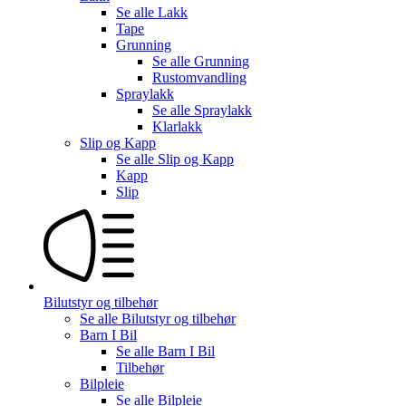
Se alle
Lakk
Tape
Grunning
Se alle
Grunning
Rustomvandling
Spraylakk
Se alle
Spraylakk
Klarlakk
Slip og Kapp
Se alle
Slip og Kapp
Kapp
Slip
Bilutstyr og tilbehør
Se alle
Bilutstyr og tilbehør
Barn I Bil
Se alle
Barn I Bil
Tilbehør
Bilpleie
Se alle
Bilpleie