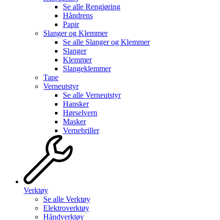
Se alle
Rengjøring
Håndrens
Papir
Slanger og Klemmer
Se alle
Slanger og Klemmer
Slanger
Klemmer
Slangeklemmer
Tape
Verneutstyr
Se alle
Verneutstyr
Hansker
Hørselvern
Masker
Vernebriller
Verktøy
Se alle
Verktøy
Elektroverktøy
Håndverktøy