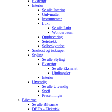
Eksteriør
Interiør
Se alle
Interiør
Gulvmatter
Instrumenter
Lukt
Se alle
Lukt
Wonderbaum
Oppbevaring
Setetrekk
Solbeskyttelse
Snøkost og isskraper
Styling
Se alle
Styling
Eksteriør
Se alle
Eksteriør
Hjulkapsler
Interiør
Utvendig
Se alle
Utvendig
Speil
Presenninger
Bilvarme
Se alle
Bilvarme
DEFA - Elektrisk