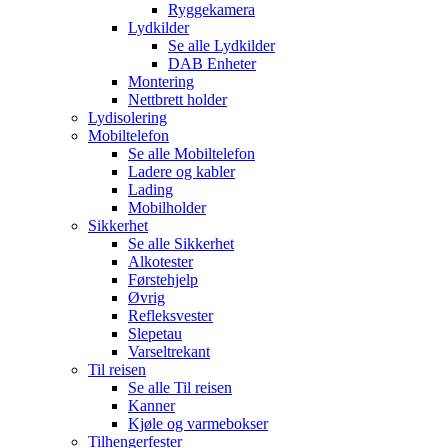
Ryggekamera
Lydkilder
Se alle
Lydkilder
DAB Enheter
Montering
Nettbrett holder
Lydisolering
Mobiltelefon
Se alle
Mobiltelefon
Ladere og kabler
Lading
Mobilholder
Sikkerhet
Se alle
Sikkerhet
Alkotester
Førstehjelp
Øvrig
Refleksvester
Slepetau
Varseltrekant
Til reisen
Se alle
Til reisen
Kanner
Kjøle og varmebokser
Tilhengerfester