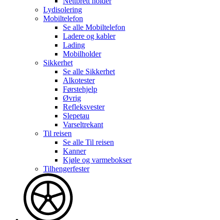
Nettbrett holder
Lydisolering
Mobiltelefon
Se alle
Mobiltelefon
Ladere og kabler
Lading
Mobilholder
Sikkerhet
Se alle
Sikkerhet
Alkotester
Førstehjelp
Øvrig
Refleksvester
Slepetau
Varseltrekant
Til reisen
Se alle
Til reisen
Kanner
Kjøle og varmebokser
Tilhengerfester