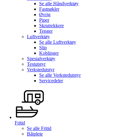
Se alle
Håndverktøy
Fastnøkler
Øvrig
Piper
Skrutrekkere
Tenger
Luftverktøy
Se alle
Luftverktøy
Slip
Koblinger
Spesialverktøy
Testutstyr
Verkstedutstyr
Se alle
Verkstedutstyr
Servicedeler
Fritid
Se alle
Fritid
Båtpleie