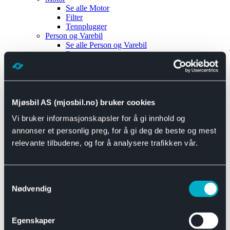
Se alle
Motor
Filter
Tennplugger
Person og Varebil
Se alle
Person og Varebil
Brems
Elektrisk
Bremser
Motor og drivverk
Universal
Se alle
Universal
Mjøsbil AS (mjosbil.no) bruker cookies
Bremsedeler
Vi bruker informasjonskapsler for å gi innhold og
Se alle
Bremsedeler
Bremsenippler
annonser et personlig preg, for å gi deg de beste og mest
Drivline og motor
relevante tilbudene, og for å analysere trafikken vår.
Se alle
Drivline og motor
Bensinpumpe
Eksosanlegg
Se alle
Eksosanlegg
Samtykkevalg
Reparasjonsmateriell
Nødvendig
Eksteriør
Se alle
Eksteriør
Horn og Tuter
Egenskaper
Speil
Interiør