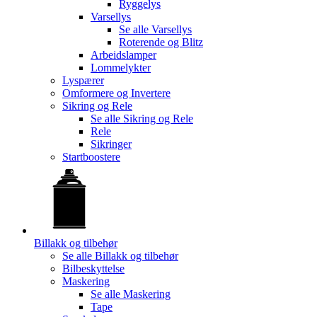
Ryggelys
Varsellys
Se alle
Varsellys
Roterende og Blitz
Arbeidslamper
Lommelykter
Lyspærer
Omformere og Invertere
Sikring og Rele
Se alle
Sikring og Rele
Rele
Sikringer
Startboostere
Billakk og tilbehør
Se alle
Billakk og tilbehør
Bilbeskyttelse
Maskering
Se alle
Maskering
Tape