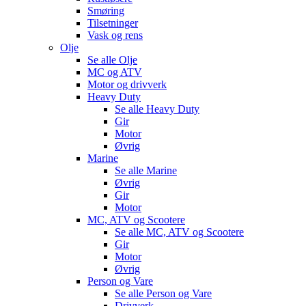
Smøring
Tilsetninger
Vask og rens
Olje
Se alle
Olje
MC og ATV
Motor og drivverk
Heavy Duty
Se alle
Heavy Duty
Gir
Motor
Øvrig
Marine
Se alle
Marine
Øvrig
Gir
Motor
MC, ATV og Scootere
Se alle
MC, ATV og Scootere
Gir
Motor
Øvrig
Person og Vare
Se alle
Person og Vare
Drivverk