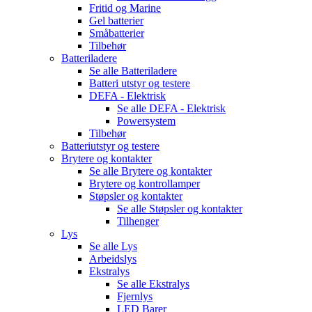
Fritid og Marine
Gel batterier
Småbatterier
Tilbehør
Batteriladere
Se alle
Batteriladere
Batteri utstyr og testere
DEFA - Elektrisk
Se alle
DEFA - Elektrisk
Powersystem
Tilbehør
Batteriutstyr og testere
Brytere og kontakter
Se alle
Brytere og kontakter
Brytere og kontrollamper
Støpsler og kontakter
Se alle
Støpsler og kontakter
Tilhenger
Lys
Se alle
Lys
Arbeidslys
Ekstralys
Se alle
Ekstralys
Fjernlys
LED Barer