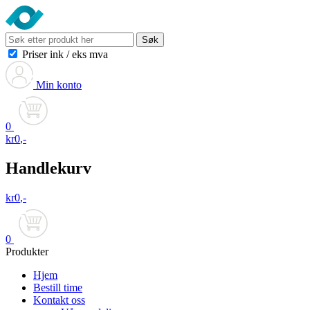
Søk
Priser ink
/
eks mva
Min konto
0
kr
0
,-
Handlekurv
kr
0
,-
0
Produkter
Hjem
Bestill time
Kontakt oss