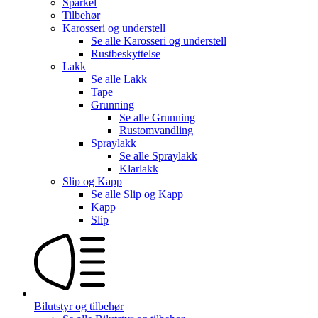
Sparkel
Tilbehør
Karosseri og understell
Se alle
Karosseri og understell
Rustbeskyttelse
Lakk
Se alle
Lakk
Tape
Grunning
Se alle
Grunning
Rustomvandling
Spraylakk
Se alle
Spraylakk
Klarlakk
Slip og Kapp
Se alle
Slip og Kapp
Kapp
Slip
Bilutstyr og tilbehør