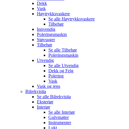
Dekk
Vask
Høytrykksvaskere
Se alle
Høytrykksvaskere
Tilbehør
Innvendig
Poleringsmaskin
Støvsuger
Tilbehør
Se alle
Tilbehør
Poleringsmaskin
Utvendig
Se alle
Utvendig
Dekk og Felg
Polering
Vask
Vask og rens
Bilrekvisita
Se alle
Bilrekvisita
Eksteriør
Interiør
Se alle
Interiør
Gulvmatter
Instrumenter
Lukt