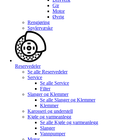
Gir
Motor
Øvrig
Rengjøring
Spylervæske
Reservedeler
Se alle
Reservedeler
Service
Se alle
Service
Filter
Slanger og Klemmer
Se alle
Slanger og Klemmer
Klemmer
Karosseri og understell
Kjøle og varmeanlegg
Se alle
Kjøle og varmeanlegg
Slanger
Vannpumper
Motor