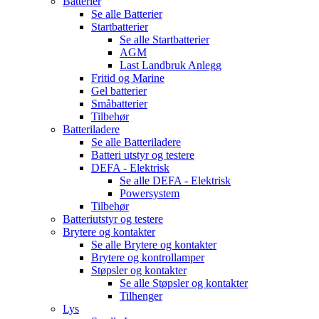
Batterier
Se alle
Batterier
Startbatterier
Se alle
Startbatterier
AGM
Last Landbruk Anlegg
Fritid og Marine
Gel batterier
Småbatterier
Tilbehør
Batteriladere
Se alle
Batteriladere
Batteri utstyr og testere
DEFA - Elektrisk
Se alle
DEFA - Elektrisk
Powersystem
Tilbehør
Batteriutstyr og testere
Brytere og kontakter
Se alle
Brytere og kontakter
Brytere og kontrollamper
Støpsler og kontakter
Se alle
Støpsler og kontakter
Tilhenger
Lys