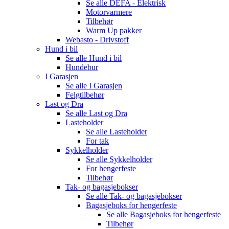
Se alle
DEFA - Elektrisk
Motorvarmere
Tilbehør
Warm Up pakker
Webasto - Drivstoff
Hund i bil
Se alle
Hund i bil
Hundebur
I Garasjen
Se alle
I Garasjen
Felgtilbehør
Last og Dra
Se alle
Last og Dra
Lasteholder
Se alle
Lasteholder
For tak
Sykkelholder
Se alle
Sykkelholder
For hengerfeste
Tilbehør
Tak- og bagasjebokser
Se alle
Tak- og bagasjebokser
Bagasjeboks for hengerfeste
Se alle
Bagasjeboks for hengerfeste
Tilbehør