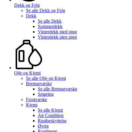
Dekk og Felg
Se alle
Dekk og Felg
Dekk
Se alle
Dekk
Sommerdekk
Vinterdekk med pigg
Vinterdekk uten pigg
Olje og Kjemi
Se alle
Olje og Kjemi
Bremsevæske
Se alle
Bremsevæske
Smøring
Frostvæske
Kjemi
Se alle
Kjemi
Air Condition
Rustbeskyttelse
Øvrig
Rustløsere