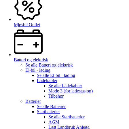
Mjøsbil Outlet
Batteri og elektrisk
Se alle
Batteri og elektrisk
El-bil - lading
Se alle
El-bil - lading
Ladekabler
Se alle
Ladekabler
Mode 3 (for ladestasjon)
Tilbehør
Batterier
Se alle
Batterier
Startbatterier
Se alle
Startbatterier
AGM
Last Landbruk Anlegg