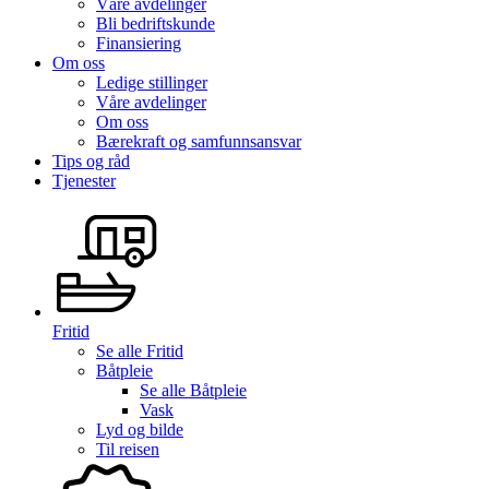
Våre avdelinger
Bli bedriftskunde
Finansiering
Om oss
Ledige stillinger
Våre avdelinger
Om oss
Bærekraft og samfunnsansvar
Tips og råd
Tjenester
Fritid
Se alle
Fritid
Båtpleie
Se alle
Båtpleie
Vask
Lyd og bilde
Til reisen