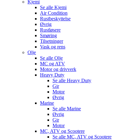
Kjemi
Se alle
Kjemi
Air Condition
Rustbeskyttelse
Øvrig
Rustløsere
Smøring
Tilsetninger
Vask og rens
Olje
Se alle
Olje
MC og ATV
Motor og drivverk
Heavy Duty
Se alle
Heavy Duty
Gir
Motor
Øvrig
Marine
Se alle
Marine
Øvrig
Gir
Motor
MC, ATV og Scootere
Se alle
MC, ATV og Scootere