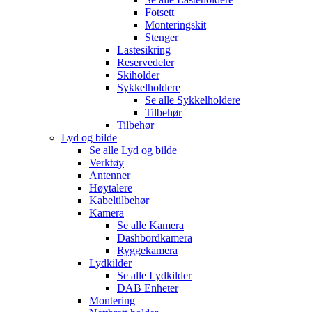
Fotsett
Monteringskit
Stenger
Lastesikring
Reservedeler
Skiholder
Sykkelholdere
Se alle
Sykkelholdere
Tilbehør
Tilbehør
Lyd og bilde
Se alle
Lyd og bilde
Verktøy
Antenner
Høytalere
Kabeltilbehør
Kamera
Se alle
Kamera
Dashbordkamera
Ryggekamera
Lydkilder
Se alle
Lydkilder
DAB Enheter
Montering