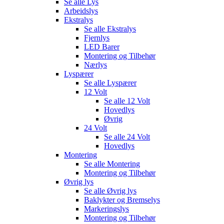
Se alle
Lys
Arbeidslys
Ekstralys
Se alle
Ekstralys
Fjernlys
LED Barer
Montering og Tilbehør
Nærlys
Lyspærer
Se alle
Lyspærer
12 Volt
Se alle
12 Volt
Hovedlys
Øvrig
24 Volt
Se alle
24 Volt
Hovedlys
Montering
Se alle
Montering
Montering og Tilbehør
Øvrig lys
Se alle
Øvrig lys
Baklykter og Bremselys
Markeringslys
Montering og Tilbehør