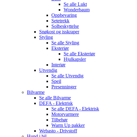
Se alle
Lukt
Wonderbaum
Oppbevaring
Setetrekk
Solbeskyttelse
Snøkost og isskraper
Styling
Se alle
Styling
Eksteriør
Se alle
Eksteriør
Hjulkapsler
Interiør
Utvendig
Se alle
Utvendig
Speil
Presenninger
Bilvarme
Se alle
Bilvarme
DEFA - Elektrisk
Se alle
DEFA - Elektrisk
Motorvarmere
Tilbehør
Warm Up pakker
Webasto - Drivstoff
Hund i bil