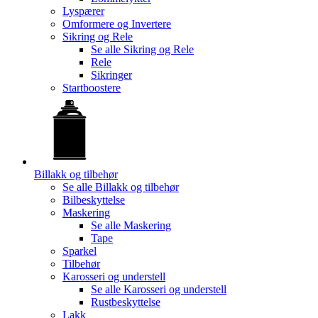
Lyspærer
Omformere og Invertere
Sikring og Rele
Se alle
Sikring og Rele
Rele
Sikringer
Startboostere
Billakk og tilbehør
Se alle
Billakk og tilbehør
Bilbeskyttelse
Maskering
Se alle
Maskering
Tape
Sparkel
Tilbehør
Karosseri og understell
Se alle
Karosseri og understell
Rustbeskyttelse
Lakk