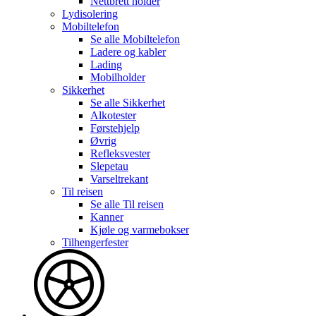
Nettbrett holder
Lydisolering
Mobiltelefon
Se alle
Mobiltelefon
Ladere og kabler
Lading
Mobilholder
Sikkerhet
Se alle
Sikkerhet
Alkotester
Førstehjelp
Øvrig
Refleksvester
Slepetau
Varseltrekant
Til reisen
Se alle
Til reisen
Kanner
Kjøle og varmebokser
Tilhengerfester