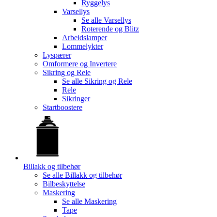
Ryggelys
Varsellys
Se alle
Varsellys
Roterende og Blitz
Arbeidslamper
Lommelykter
Lyspærer
Omformere og Invertere
Sikring og Rele
Se alle
Sikring og Rele
Rele
Sikringer
Startboostere
Billakk og tilbehør
Se alle
Billakk og tilbehør
Bilbeskyttelse
Maskering
Se alle
Maskering
Tape