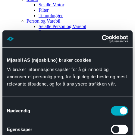
Se alle
Motor
Filter
Tennplugger
Person og Varebil
Se alle
Person og Varebil
Brems
Elektrisk
Bremser
Motor og drivverk
Universal
Se alle
Universal
Mjøsbil AS (mjosbil.no) bruker cookies
Bremsedeler
Vi bruker informasjonskapsler for å gi innhold og
Se alle
Bremsedeler
Bremsenippler
annonser et personlig preg, for å gi deg de beste og mest
Drivline og motor
relevante tilbudene, og for å analysere trafikken vår.
Se alle
Drivline og motor
Bensinpumpe
Eksosanlegg
Se alle
Eksosanlegg
Samtykkevalg
Reparasjonsmateriell
Nødvendig
Eksteriør
Se alle
Eksteriør
Horn og Tuter
Egenskaper
Speil
Interiør