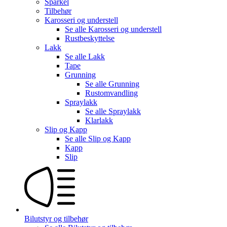
Sparkel
Tilbehør
Karosseri og understell
Se alle
Karosseri og understell
Rustbeskyttelse
Lakk
Se alle
Lakk
Tape
Grunning
Se alle
Grunning
Rustomvandling
Spraylakk
Se alle
Spraylakk
Klarlakk
Slip og Kapp
Se alle
Slip og Kapp
Kapp
Slip
Bilutstyr og tilbehør