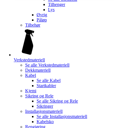
Tilhenger
Lys
Øvrig
Påløp
Tilbehør
Verkstedmateriell
Se alle
Verkstedmateriell
Dekkmateriell
Kabel
Se alle
Kabel
Startkabler
Kjemi
Sikring og Rele
Se alle
Sikring og Rele
Sikringer
Installasjonsmateriell
Se alle
Installasjonsmateriell
Kabelsko
Rengjøring