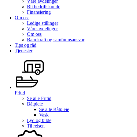
Våre avdelinger
Bli bedriftskunde
Finansiering
Om oss
Ledige stillinger
Våre avdelinger
Om oss
Bærekraft og samfunnsansvar
Tips og råd
Tjenester
Fritid
Se alle
Fritid
Båtpleie
Se alle
Båtpleie
Vask
Lyd og bilde
Til reisen