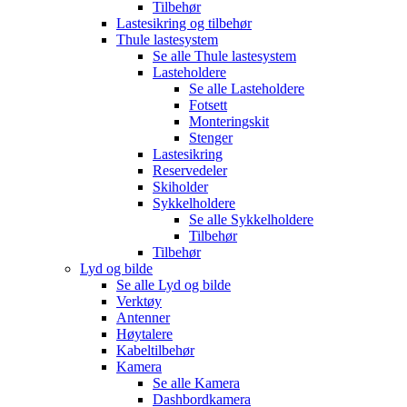
Tilbehør
Lastesikring og tilbehør
Thule lastesystem
Se alle
Thule lastesystem
Lasteholdere
Se alle
Lasteholdere
Fotsett
Monteringskit
Stenger
Lastesikring
Reservedeler
Skiholder
Sykkelholdere
Se alle
Sykkelholdere
Tilbehør
Tilbehør
Lyd og bilde
Se alle
Lyd og bilde
Verktøy
Antenner
Høytalere
Kabeltilbehør
Kamera
Se alle
Kamera
Dashbordkamera