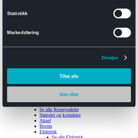
Se alle
Interiør
Sikkerhetsbelte
Statistikk
Tanklokk
Vindusviskere
Markedsføring
Detaljer
Tilhengere
Se alle
Tilhengere
Biltransport
Tillat alle
Maskinhenger
Yrkeshenger
Båthengere
Skaphengere
Ikke tillat
Varehengere
Reservedeler
Se alle
Reservedeler
Støpsler og kontakter
Aksel
Brems
Elektrisk
Se alle
Elektrisk