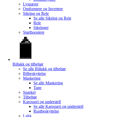
Lyspærer
Omformere og Invertere
Sikring og Rele
Se alle
Sikring og Rele
Rele
Sikringer
Startboostere
Billakk og tilbehør
Se alle
Billakk og tilbehør
Bilbeskyttelse
Maskering
Se alle
Maskering
Tape
Sparkel
Tilbehør
Karosseri og understell
Se alle
Karosseri og understell
Rustbeskyttelse
Lakk