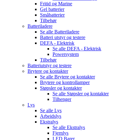
Fritid og Marine
Gel batterier
Småbatterier
Tilbehør
Batteriladere
Se alle
Batteriladere
Batteri utstyr og testere
DEFA - Elektrisk
Se alle
DEFA - Elektrisk
Powersystem
Tilbehør
Batteriutstyr og testere
Brytere og kontakter
Se alle
Brytere og kontakter
Brytere og kontrollamper
Støpsler og kontakter
Se alle
Støpsler og kontakter
Tilhenger
Lys
Se alle
Lys
Arbeidslys
Ekstralys
Se alle
Ekstralys
Fjernlys
LED Barer