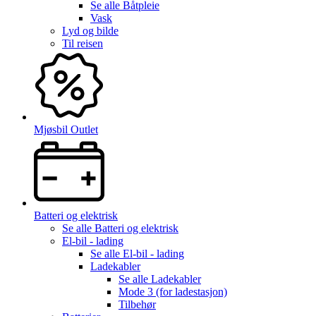
Se alle
Båtpleie
Vask
Lyd og bilde
Til reisen
Mjøsbil Outlet
Batteri og elektrisk
Se alle
Batteri og elektrisk
El-bil - lading
Se alle
El-bil - lading
Ladekabler
Se alle
Ladekabler
Mode 3 (for ladestasjon)
Tilbehør