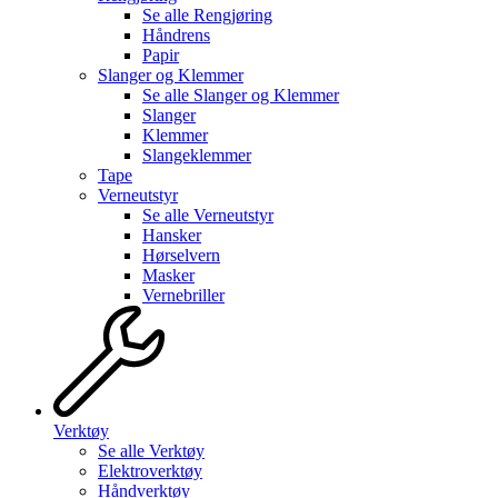
Se alle
Rengjøring
Håndrens
Papir
Slanger og Klemmer
Se alle
Slanger og Klemmer
Slanger
Klemmer
Slangeklemmer
Tape
Verneutstyr
Se alle
Verneutstyr
Hansker
Hørselvern
Masker
Vernebriller
Verktøy
Se alle
Verktøy
Elektroverktøy
Håndverktøy