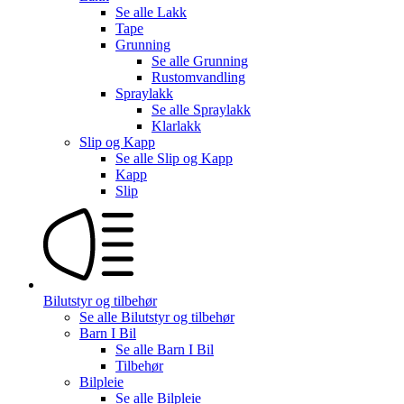
Se alle
Lakk
Tape
Grunning
Se alle
Grunning
Rustomvandling
Spraylakk
Se alle
Spraylakk
Klarlakk
Slip og Kapp
Se alle
Slip og Kapp
Kapp
Slip
Bilutstyr og tilbehør
Se alle
Bilutstyr og tilbehør
Barn I Bil
Se alle
Barn I Bil
Tilbehør
Bilpleie
Se alle
Bilpleie