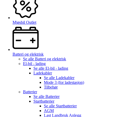
Mjøsbil Outlet
Batteri og elektrisk
Se alle
Batteri og elektrisk
El-bil - lading
Se alle
El-bil - lading
Ladekabler
Se alle
Ladekabler
Mode 3 (for ladestasjon)
Tilbehør
Batterier
Se alle
Batterier
Startbatterier
Se alle
Startbatterier
AGM
Last Landbruk Anlegg