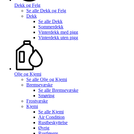
Dekk og Felg
Se alle
Dekk og Felg
Dekk
Se alle
Dekk
Sommerdekk
Vinterdekk med pigg
Vinterdekk uten pigg
Olje og Kjemi
Se alle
Olje og Kjemi
Bremsevæske
Se alle
Bremsevæske
Smøring
Frostvæske
Kjemi
Se alle
Kjemi
Air Condition
Rustbeskyttelse
Øvrig
Rustløsere