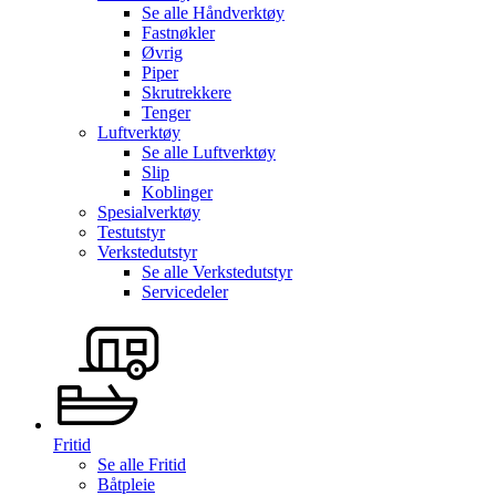
Se alle
Håndverktøy
Fastnøkler
Øvrig
Piper
Skrutrekkere
Tenger
Luftverktøy
Se alle
Luftverktøy
Slip
Koblinger
Spesialverktøy
Testutstyr
Verkstedutstyr
Se alle
Verkstedutstyr
Servicedeler
Fritid
Se alle
Fritid
Båtpleie