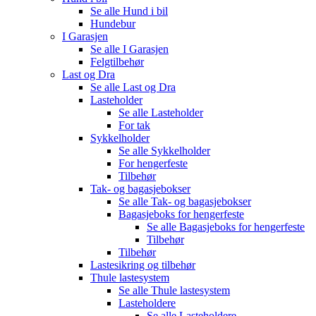
Se alle
Hund i bil
Hundebur
I Garasjen
Se alle
I Garasjen
Felgtilbehør
Last og Dra
Se alle
Last og Dra
Lasteholder
Se alle
Lasteholder
For tak
Sykkelholder
Se alle
Sykkelholder
For hengerfeste
Tilbehør
Tak- og bagasjebokser
Se alle
Tak- og bagasjebokser
Bagasjeboks for hengerfeste
Se alle
Bagasjeboks for hengerfeste
Tilbehør
Tilbehør
Lastesikring og tilbehør
Thule lastesystem
Se alle
Thule lastesystem
Lasteholdere
Se alle
Lasteholdere