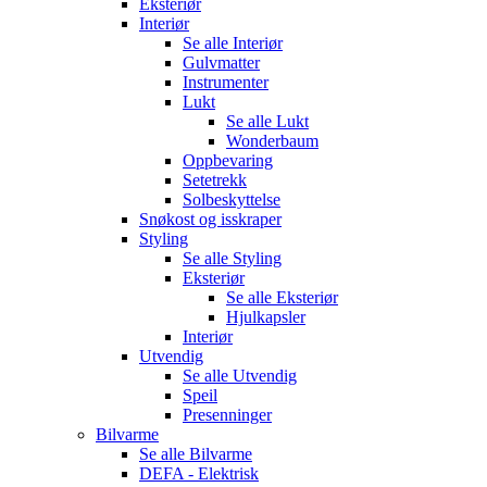
Eksteriør
Interiør
Se alle
Interiør
Gulvmatter
Instrumenter
Lukt
Se alle
Lukt
Wonderbaum
Oppbevaring
Setetrekk
Solbeskyttelse
Snøkost og isskraper
Styling
Se alle
Styling
Eksteriør
Se alle
Eksteriør
Hjulkapsler
Interiør
Utvendig
Se alle
Utvendig
Speil
Presenninger
Bilvarme
Se alle
Bilvarme
DEFA - Elektrisk