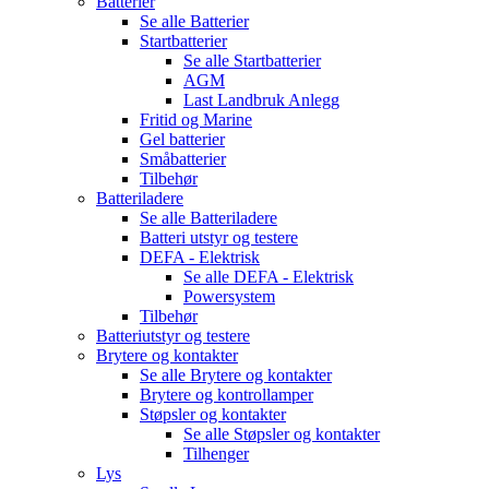
Batterier
Se alle
Batterier
Startbatterier
Se alle
Startbatterier
AGM
Last Landbruk Anlegg
Fritid og Marine
Gel batterier
Småbatterier
Tilbehør
Batteriladere
Se alle
Batteriladere
Batteri utstyr og testere
DEFA - Elektrisk
Se alle
DEFA - Elektrisk
Powersystem
Tilbehør
Batteriutstyr og testere
Brytere og kontakter
Se alle
Brytere og kontakter
Brytere og kontrollamper
Støpsler og kontakter
Se alle
Støpsler og kontakter
Tilhenger
Lys