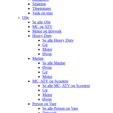
Smøring
Tilsetninger
Vask og rens
Olje
Se alle
Olje
MC og ATV
Motor og drivverk
Heavy Duty
Se alle
Heavy Duty
Gir
Motor
Øvrig
Marine
Se alle
Marine
Øvrig
Gir
Motor
MC, ATV og Scootere
Se alle
MC, ATV og Scootere
Gir
Motor
Øvrig
Person og Vare
Se alle
Person og Vare
Drivverk