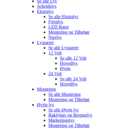
Se alle
Lys
Arbeidslys
Ekstralys
Se alle
Ekstralys
Fjernlys
LED Barer
Montering og Tilbehør
Nærlys
Lyspærer
Se alle
Lyspærer
12 Volt
Se alle
12 Volt
Hovedlys
Øvrig
24 Volt
Se alle
24 Volt
Hovedlys
Montering
Se alle
Montering
Montering og Tilbehør
Øvrig lys
Se alle
Øvrig lys
Baklykter og Bremselys
Markeringslys
Montering og Tilbehør