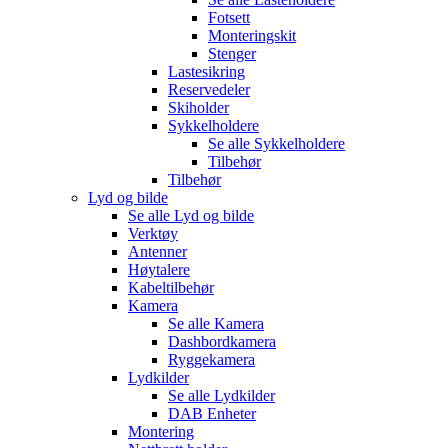
Fotsett
Monteringskit
Stenger
Lastesikring
Reservedeler
Skiholder
Sykkelholdere
Se alle
Sykkelholdere
Tilbehør
Tilbehør
Lyd og bilde
Se alle
Lyd og bilde
Verktøy
Antenner
Høytalere
Kabeltilbehør
Kamera
Se alle
Kamera
Dashbordkamera
Ryggekamera
Lydkilder
Se alle
Lydkilder
DAB Enheter
Montering