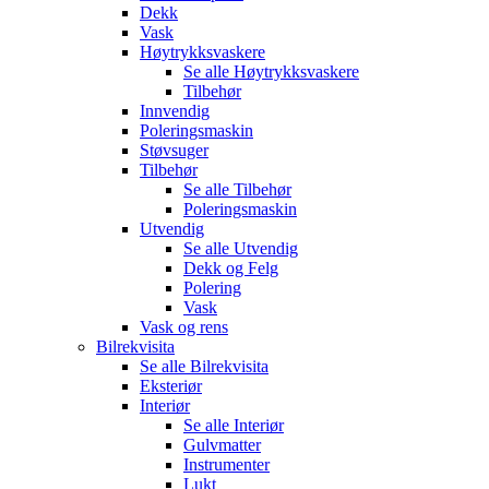
Dekk
Vask
Høytrykksvaskere
Se alle
Høytrykksvaskere
Tilbehør
Innvendig
Poleringsmaskin
Støvsuger
Tilbehør
Se alle
Tilbehør
Poleringsmaskin
Utvendig
Se alle
Utvendig
Dekk og Felg
Polering
Vask
Vask og rens
Bilrekvisita
Se alle
Bilrekvisita
Eksteriør
Interiør
Se alle
Interiør
Gulvmatter
Instrumenter
Lukt