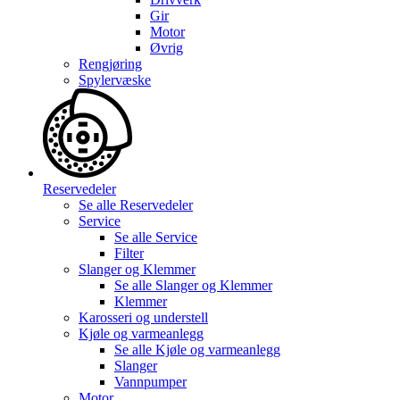
Gir
Motor
Øvrig
Rengjøring
Spylervæske
Reservedeler
Se alle
Reservedeler
Service
Se alle
Service
Filter
Slanger og Klemmer
Se alle
Slanger og Klemmer
Klemmer
Karosseri og understell
Kjøle og varmeanlegg
Se alle
Kjøle og varmeanlegg
Slanger
Vannpumper
Motor