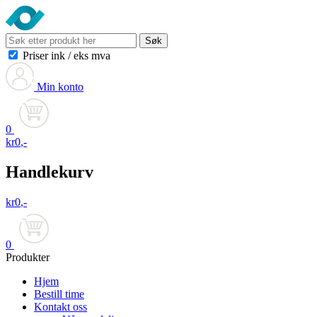
Søk
Priser ink
/
eks mva
Min konto
0
kr
0
,-
Handlekurv
kr
0
,-
0
Produkter
Hjem
Bestill time
Kontakt oss