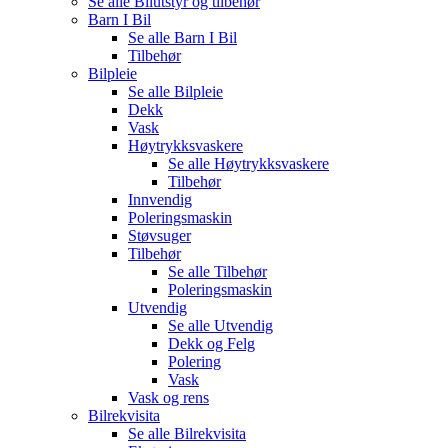
Se alle
Bilutstyr og tilbehør
Barn I Bil
Se alle
Barn I Bil
Tilbehør
Bilpleie
Se alle
Bilpleie
Dekk
Vask
Høytrykksvaskere
Se alle
Høytrykksvaskere
Tilbehør
Innvendig
Poleringsmaskin
Støvsuger
Tilbehør
Se alle
Tilbehør
Poleringsmaskin
Utvendig
Se alle
Utvendig
Dekk og Felg
Polering
Vask
Vask og rens
Bilrekvisita
Se alle
Bilrekvisita