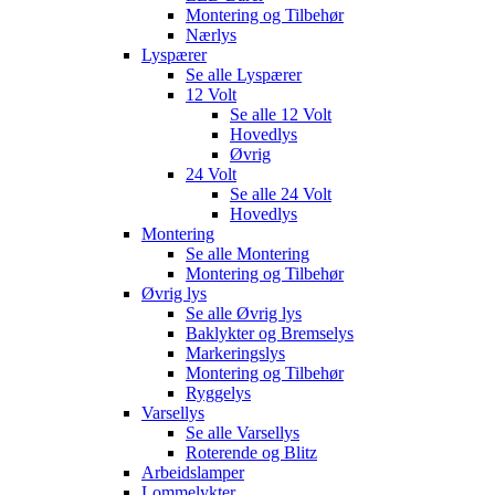
Montering og Tilbehør
Nærlys
Lyspærer
Se alle
Lyspærer
12 Volt
Se alle
12 Volt
Hovedlys
Øvrig
24 Volt
Se alle
24 Volt
Hovedlys
Montering
Se alle
Montering
Montering og Tilbehør
Øvrig lys
Se alle
Øvrig lys
Baklykter og Bremselys
Markeringslys
Montering og Tilbehør
Ryggelys
Varsellys
Se alle
Varsellys
Roterende og Blitz
Arbeidslamper
Lommelykter