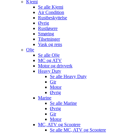
Kjemi
Se alle
Kjemi
Air Condition
Rustbeskyttelse
Øvrig
Rustløsere
Smøring
Tilsetninger
Vask og rens
Olje
Se alle
Olje
MC og ATV
Motor og drivverk
Heavy Duty
Se alle
Heavy Duty
Gir
Motor
Øvrig
Marine
Se alle
Marine
Øvrig
Gir
Motor
MC, ATV og Scootere
Se alle
MC, ATV og Scootere