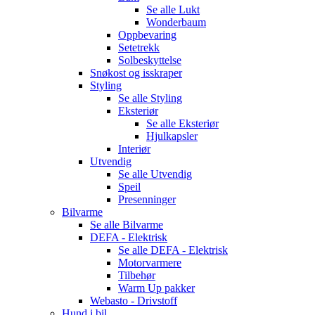
Se alle
Lukt
Wonderbaum
Oppbevaring
Setetrekk
Solbeskyttelse
Snøkost og isskraper
Styling
Se alle
Styling
Eksteriør
Se alle
Eksteriør
Hjulkapsler
Interiør
Utvendig
Se alle
Utvendig
Speil
Presenninger
Bilvarme
Se alle
Bilvarme
DEFA - Elektrisk
Se alle
DEFA - Elektrisk
Motorvarmere
Tilbehør
Warm Up pakker
Webasto - Drivstoff
Hund i bil