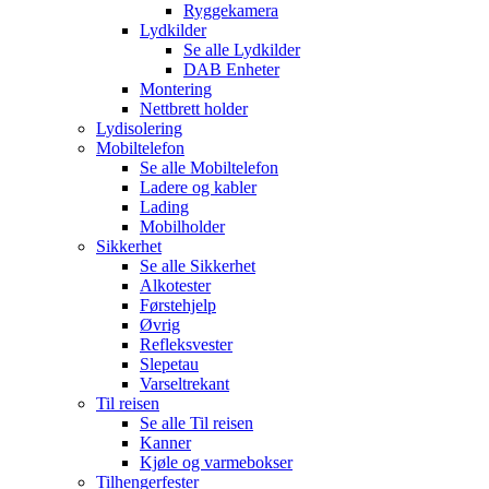
Ryggekamera
Lydkilder
Se alle
Lydkilder
DAB Enheter
Montering
Nettbrett holder
Lydisolering
Mobiltelefon
Se alle
Mobiltelefon
Ladere og kabler
Lading
Mobilholder
Sikkerhet
Se alle
Sikkerhet
Alkotester
Førstehjelp
Øvrig
Refleksvester
Slepetau
Varseltrekant
Til reisen
Se alle
Til reisen
Kanner
Kjøle og varmebokser
Tilhengerfester