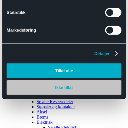
Se alle
Interiør
Sikkerhetsbelte
Statistikk
Tanklokk
Vindusviskere
Markedsføring
Detaljer
Tilhengere
Se alle
Tilhengere
Biltransport
Tillat alle
Maskinhenger
Yrkeshenger
Båthengere
Skaphengere
Ikke tillat
Varehengere
Reservedeler
Se alle
Reservedeler
Støpsler og kontakter
Aksel
Brems
Elektrisk
Se alle
Elektrisk