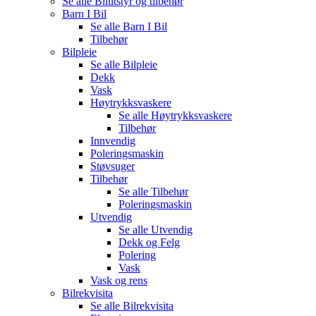
Se alle
Bilutstyr og tilbehør
Barn I Bil
Se alle
Barn I Bil
Tilbehør
Bilpleie
Se alle
Bilpleie
Dekk
Vask
Høytrykksvaskere
Se alle
Høytrykksvaskere
Tilbehør
Innvendig
Poleringsmaskin
Støvsuger
Tilbehør
Se alle
Tilbehør
Poleringsmaskin
Utvendig
Se alle
Utvendig
Dekk og Felg
Polering
Vask
Vask og rens
Bilrekvisita
Se alle
Bilrekvisita