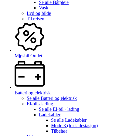
Se alle
Båtpleie
Vask
Lyd og bilde
Til reisen
Mjøsbil Outlet
Batteri og elektrisk
Se alle
Batteri og elektrisk
El-bil - lading
Se alle
El-bil - lading
Ladekabler
Se alle
Ladekabler
Mode 3 (for ladestasjon)
Tilbehør