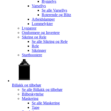
Ryggelys
Varsellys
Se alle
Varsellys
Roterende og Blitz
Arbeidslamper
Lommelykter
Lyspærer
Omformere og Invertere
Sikring og Rele
Se alle
Sikring og Rele
Rele
Sikringer
Startboostere
Billakk og tilbehør
Se alle
Billakk og tilbehør
Bilbeskyttelse
Maskering
Se alle
Maskering
Tape