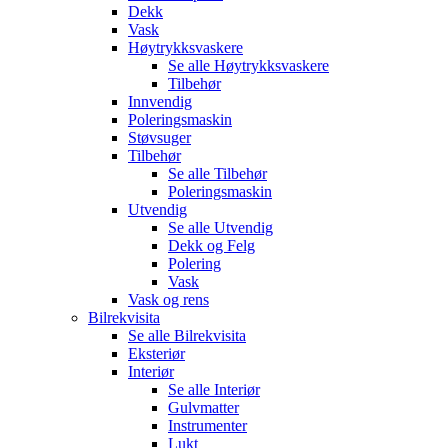
Dekk
Vask
Høytrykksvaskere
Se alle
Høytrykksvaskere
Tilbehør
Innvendig
Poleringsmaskin
Støvsuger
Tilbehør
Se alle
Tilbehør
Poleringsmaskin
Utvendig
Se alle
Utvendig
Dekk og Felg
Polering
Vask
Vask og rens
Bilrekvisita
Se alle
Bilrekvisita
Eksteriør
Interiør
Se alle
Interiør
Gulvmatter
Instrumenter
Lukt