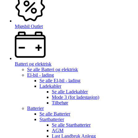
Mjøsbil Outlet
Batteri og elektrisk
Se alle
Batteri og elektrisk
El-bil - lading
Se alle
El-bil - lading
Ladekabler
Se alle
Ladekabler
Mode 3 (for ladestasjon)
Tilbehør
Batterier
Se alle
Batterier
Startbatterier
Se alle
Startbatterier
AGM
Last Landbruk Anlegg