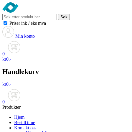
Søk
Priser ink
/
eks mva
Min konto
0
kr
0
,-
Handlekurv
kr
0
,-
0
Produkter
Hjem
Bestill time
Kontakt oss