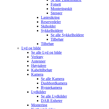
Fotsett
Monteringskit
Stenger
Lastesikring
Reservedeler
Skiholder
Sykkelholdere
Se alle
Sykkelholdere
Tilbehør
Tilbehør
Lyd og bilde
Se alle
Lyd og bilde
Verktøy
Antenner
Høytalere
Kabeltilbehør
Kamera
Se alle
Kamera
Dashbordkamera
Ryggekamera
Lydkilder
Se alle
Lydkilder
DAB Enheter
Montering