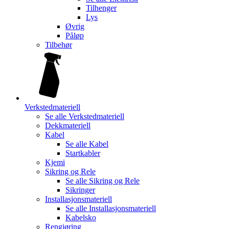
Tilhenger
Lys
Øvrig
Påløp
Tilbehør
Verkstedmateriell
Se alle
Verkstedmateriell
Dekkmateriell
Kabel
Se alle
Kabel
Startkabler
Kjemi
Sikring og Rele
Se alle
Sikring og Rele
Sikringer
Installasjonsmateriell
Se alle
Installasjonsmateriell
Kabelsko
Rengjøring