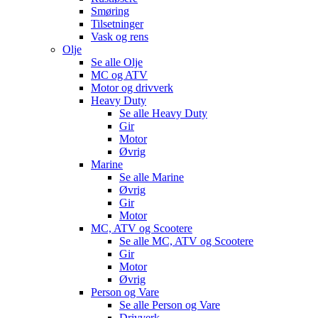
Smøring
Tilsetninger
Vask og rens
Olje
Se alle
Olje
MC og ATV
Motor og drivverk
Heavy Duty
Se alle
Heavy Duty
Gir
Motor
Øvrig
Marine
Se alle
Marine
Øvrig
Gir
Motor
MC, ATV og Scootere
Se alle
MC, ATV og Scootere
Gir
Motor
Øvrig
Person og Vare
Se alle
Person og Vare
Drivverk