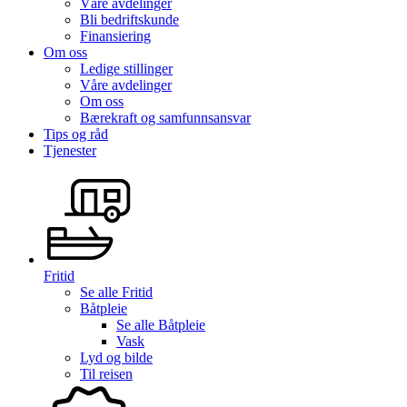
Våre avdelinger
Bli bedriftskunde
Finansiering
Om oss
Ledige stillinger
Våre avdelinger
Om oss
Bærekraft og samfunnsansvar
Tips og råd
Tjenester
Fritid
Se alle
Fritid
Båtpleie
Se alle
Båtpleie
Vask
Lyd og bilde
Til reisen