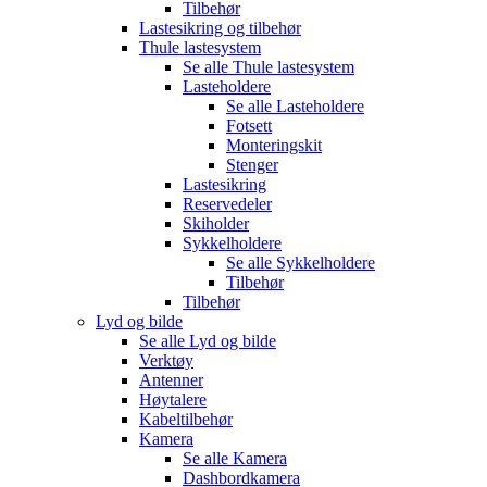
Tilbehør
Lastesikring og tilbehør
Thule lastesystem
Se alle
Thule lastesystem
Lasteholdere
Se alle
Lasteholdere
Fotsett
Monteringskit
Stenger
Lastesikring
Reservedeler
Skiholder
Sykkelholdere
Se alle
Sykkelholdere
Tilbehør
Tilbehør
Lyd og bilde
Se alle
Lyd og bilde
Verktøy
Antenner
Høytalere
Kabeltilbehør
Kamera
Se alle
Kamera
Dashbordkamera