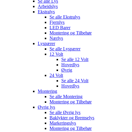
Se alle
Lys
Arbeidslys
Ekstralys
Se alle
Ekstralys
Fjernlys
LED Barer
Montering og Tilbehør
Nærlys
Lyspærer
Se alle
Lyspærer
12 Volt
Se alle
12 Volt
Hovedlys
Øvrig
24 Volt
Se alle
24 Volt
Hovedlys
Montering
Se alle
Montering
Montering og Tilbehør
Øvrig lys
Se alle
Øvrig lys
Baklykter og Bremselys
Markeringslys
Montering og Tilbehør