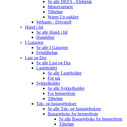
Se alle
DEFA - Elektrisk
Motorvarmere
Tilbehør
Warm Up pakker
Webasto - Drivstoff
Hund i bil
Se alle
Hund i bil
Hundebur
I Garasjen
Se alle
I Garasjen
Felgtilbehør
Last og Dra
Se alle
Last og Dra
Lasteholder
Se alle
Lasteholder
For tak
Sykkelholder
Se alle
Sykkelholder
For hengerfeste
Tilbehør
Tak- og bagasjebokser
Se alle
Tak- og bagasjebokser
Bagasjeboks for hengerfeste
Se alle
Bagasjeboks for hengerfeste
Tilbehør