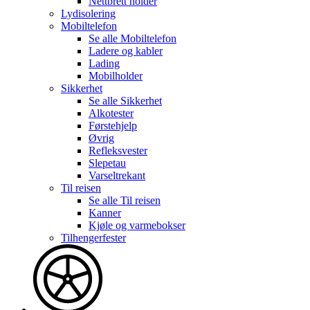
Nettbrett holder
Lydisolering
Mobiltelefon
Se alle
Mobiltelefon
Ladere og kabler
Lading
Mobilholder
Sikkerhet
Se alle
Sikkerhet
Alkotester
Førstehjelp
Øvrig
Refleksvester
Slepetau
Varseltrekant
Til reisen
Se alle
Til reisen
Kanner
Kjøle og varmebokser
Tilhengerfester