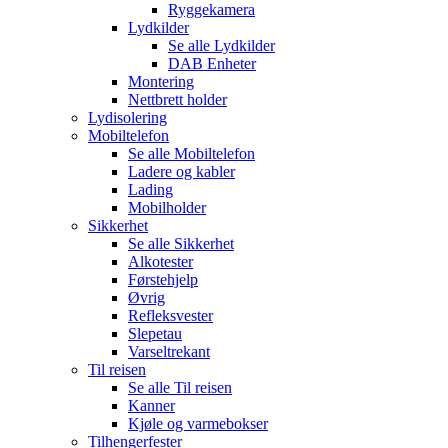
Ryggekamera
Lydkilder
Se alle
Lydkilder
DAB Enheter
Montering
Nettbrett holder
Lydisolering
Mobiltelefon
Se alle
Mobiltelefon
Ladere og kabler
Lading
Mobilholder
Sikkerhet
Se alle
Sikkerhet
Alkotester
Førstehjelp
Øvrig
Refleksvester
Slepetau
Varseltrekant
Til reisen
Se alle
Til reisen
Kanner
Kjøle og varmebokser
Tilhengerfester