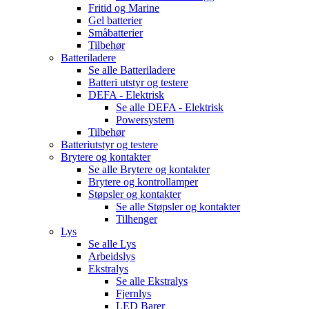
Fritid og Marine
Gel batterier
Småbatterier
Tilbehør
Batteriladere
Se alle
Batteriladere
Batteri utstyr og testere
DEFA - Elektrisk
Se alle
DEFA - Elektrisk
Powersystem
Tilbehør
Batteriutstyr og testere
Brytere og kontakter
Se alle
Brytere og kontakter
Brytere og kontrollamper
Støpsler og kontakter
Se alle
Støpsler og kontakter
Tilhenger
Lys
Se alle
Lys
Arbeidslys
Ekstralys
Se alle
Ekstralys
Fjernlys
LED Barer