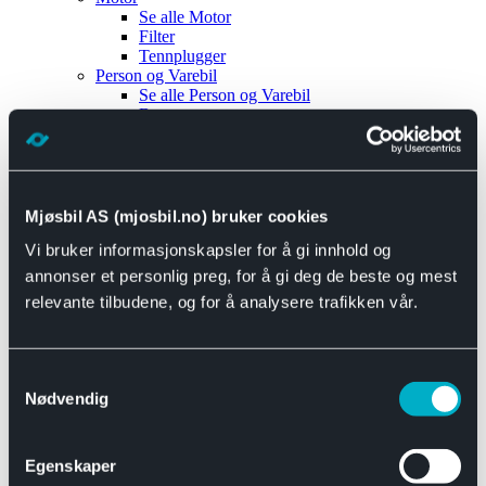
Se alle
Motor
Filter
Tennplugger
Person og Varebil
Se alle
Person og Varebil
Brems
Elektrisk
Bremser
Motor og drivverk
Universal
Se alle
Universal
Mjøsbil AS (mjosbil.no) bruker cookies
Bremsedeler
Vi bruker informasjonskapsler for å gi innhold og
Se alle
Bremsedeler
Bremsenippler
annonser et personlig preg, for å gi deg de beste og mest
Drivline og motor
relevante tilbudene, og for å analysere trafikken vår.
Se alle
Drivline og motor
Bensinpumpe
Eksosanlegg
Se alle
Eksosanlegg
Samtykkevalg
Reparasjonsmateriell
Nødvendig
Eksteriør
Se alle
Eksteriør
Horn og Tuter
Egenskaper
Speil
Interiør