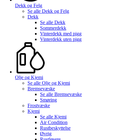
Dekk og Felg
Se alle
Dekk og Felg
Dekk
Se alle
Dekk
Sommerdekk
Vinterdekk med pigg
Vinterdekk uten pigg
Olje og Kjemi
Se alle
Olje og Kjemi
Bremsevæske
Se alle
Bremsevæske
Smøring
Frostvæske
Kjemi
Se alle
Kjemi
Air Condition
Rustbeskyttelse
Øvrig
Rustløsere