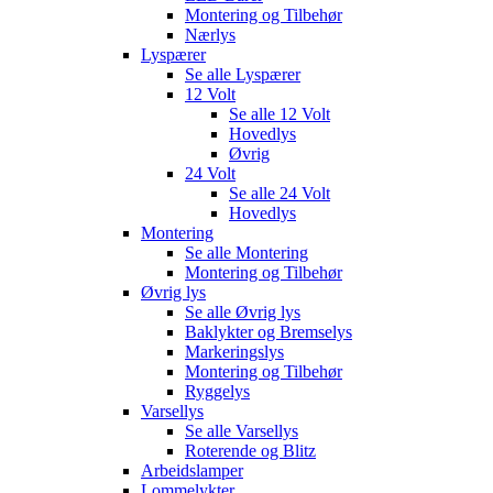
Montering og Tilbehør
Nærlys
Lyspærer
Se alle
Lyspærer
12 Volt
Se alle
12 Volt
Hovedlys
Øvrig
24 Volt
Se alle
24 Volt
Hovedlys
Montering
Se alle
Montering
Montering og Tilbehør
Øvrig lys
Se alle
Øvrig lys
Baklykter og Bremselys
Markeringslys
Montering og Tilbehør
Ryggelys
Varsellys
Se alle
Varsellys
Roterende og Blitz
Arbeidslamper
Lommelykter