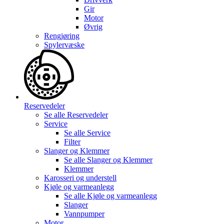
Gir
Motor
Øvrig
Rengjøring
Spylervæske
Reservedeler
Se alle
Reservedeler
Service
Se alle
Service
Filter
Slanger og Klemmer
Se alle
Slanger og Klemmer
Klemmer
Karosseri og understell
Kjøle og varmeanlegg
Se alle
Kjøle og varmeanlegg
Slanger
Vannpumper
Motor