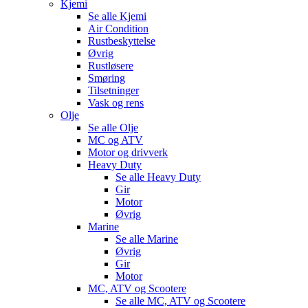
Kjemi
Se alle
Kjemi
Air Condition
Rustbeskyttelse
Øvrig
Rustløsere
Smøring
Tilsetninger
Vask og rens
Olje
Se alle
Olje
MC og ATV
Motor og drivverk
Heavy Duty
Se alle
Heavy Duty
Gir
Motor
Øvrig
Marine
Se alle
Marine
Øvrig
Gir
Motor
MC, ATV og Scootere
Se alle
MC, ATV og Scootere