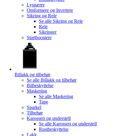
Lyspærer
Omformere og Invertere
Sikring og Rele
Se alle
Sikring og Rele
Rele
Sikringer
Startboostere
Billakk og tilbehør
Se alle
Billakk og tilbehør
Bilbeskyttelse
Maskering
Se alle
Maskering
Tape
Sparkel
Tilbehør
Karosseri og understell
Se alle
Karosseri og understell
Rustbeskyttelse
Lakk