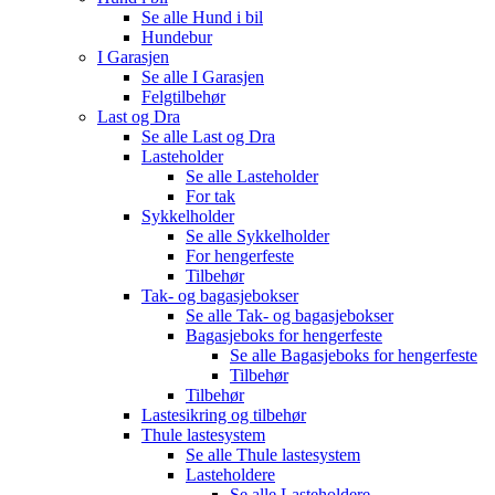
Se alle
Hund i bil
Hundebur
I Garasjen
Se alle
I Garasjen
Felgtilbehør
Last og Dra
Se alle
Last og Dra
Lasteholder
Se alle
Lasteholder
For tak
Sykkelholder
Se alle
Sykkelholder
For hengerfeste
Tilbehør
Tak- og bagasjebokser
Se alle
Tak- og bagasjebokser
Bagasjeboks for hengerfeste
Se alle
Bagasjeboks for hengerfeste
Tilbehør
Tilbehør
Lastesikring og tilbehør
Thule lastesystem
Se alle
Thule lastesystem
Lasteholdere
Se alle
Lasteholdere