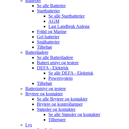
Batterier
Se alle
Batterier
Startbatterier
Se alle
Startbatterier
AGM
Last Landbruk Anlegg
Fritid og Marine
Gel batterier
Småbatterier
Tilbehør
Batteriladere
Se alle
Batteriladere
Batteri utstyr og testere
DEFA - Elektrisk
Se alle
DEFA - Elektrisk
Powersystem
Tilbehør
Batteriutstyr og testere
Brytere og kontakter
Se alle
Brytere og kontakter
Brytere og kontrollamper
Støpsler og kontakter
Se alle
Støpsler og kontakter
Tilhenger
Lys