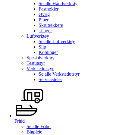
Se alle
Håndverktøy
Fastnøkler
Øvrig
Piper
Skrutrekkere
Tenger
Luftverktøy
Se alle
Luftverktøy
Slip
Koblinger
Spesialverktøy
Testutstyr
Verkstedutstyr
Se alle
Verkstedutstyr
Servicedeler
Fritid
Se alle
Fritid
Båtpleie