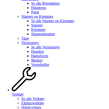
Se alle
Rengjøring
Håndrens
Papir
Slanger og Klemmer
Se alle
Slanger og Klemmer
Slanger
Klemmer
Slangeklemmer
Tape
Verneutstyr
Se alle
Verneutstyr
Hansker
Hørselvern
Masker
Vernebriller
Verktøy
Se alle
Verktøy
Elektroverktøy
Håndverktøy