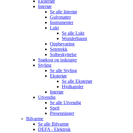
Eksteriør
Interiør
Se alle
Interiør
Gulvmatter
Instrumenter
Lukt
Se alle
Lukt
Wonderbaum
Oppbevaring
Setetrekk
Solbeskyttelse
Snøkost og isskraper
Styling
Se alle
Styling
Eksteriør
Se alle
Eksteriør
Hjulkapsler
Interiør
Utvendig
Se alle
Utvendig
Speil
Presenninger
Bilvarme
Se alle
Bilvarme
DEFA - Elektrisk