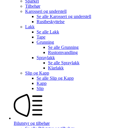
Sparkel
Tilbehør
Karosseri og understell
Se alle
Karosseri og understell
Rustbeskyttelse
Lakk
Se alle
Lakk
Tape
Grunning
Se alle
Grunning
Rustomvandling
Spraylakk
Se alle
Spraylakk
Klarlakk
Slip og Kapp
Se alle
Slip og Kapp
Kapp
Slip
Bilutstyr og tilbehør