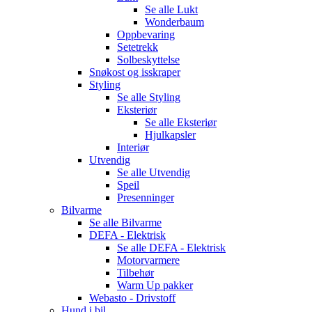
Se alle
Lukt
Wonderbaum
Oppbevaring
Setetrekk
Solbeskyttelse
Snøkost og isskraper
Styling
Se alle
Styling
Eksteriør
Se alle
Eksteriør
Hjulkapsler
Interiør
Utvendig
Se alle
Utvendig
Speil
Presenninger
Bilvarme
Se alle
Bilvarme
DEFA - Elektrisk
Se alle
DEFA - Elektrisk
Motorvarmere
Tilbehør
Warm Up pakker
Webasto - Drivstoff
Hund i bil