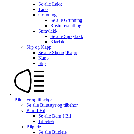
Se alle
Lakk
Tape
Grunning
Se alle
Grunning
Rustomvandling
Spraylakk
Se alle
Spraylakk
Klarlakk
Slip og Kapp
Se alle
Slip og Kapp
Kapp
Slip
Bilutstyr og tilbehør
Se alle
Bilutstyr og tilbehør
Barn I Bil
Se alle
Barn I Bil
Tilbehør
Bilpleie
Se alle
Bilpleie