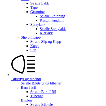
Se alle
Lakk
Tape
Grunning
Se alle
Grunning
Rustomvandling
Spraylakk
Se alle
Spraylakk
Klarlakk
Slip og Kapp
Se alle
Slip og Kapp
Kapp
Slip
Bilutstyr og tilbehør
Se alle
Bilutstyr og tilbehør
Barn I Bil
Se alle
Barn I Bil
Tilbehør
Bilpleie
Se alle
Bilpleie