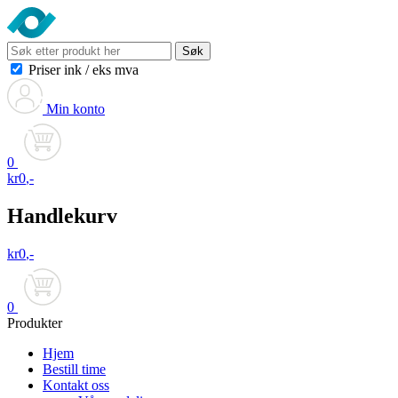
Søk
Priser ink
/
eks mva
Min konto
0
kr
0
,-
Handlekurv
kr
0
,-
0
Produkter
Hjem
Bestill time
Kontakt oss