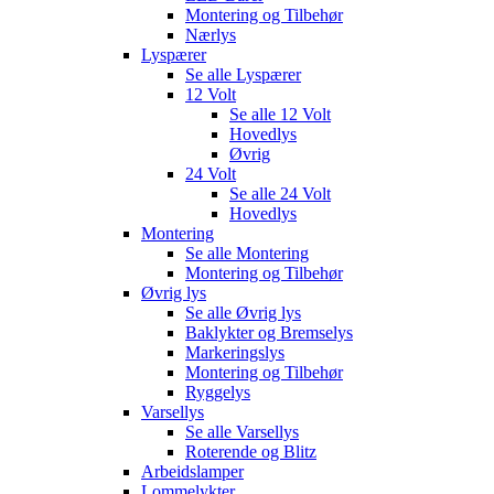
Montering og Tilbehør
Nærlys
Lyspærer
Se alle
Lyspærer
12 Volt
Se alle
12 Volt
Hovedlys
Øvrig
24 Volt
Se alle
24 Volt
Hovedlys
Montering
Se alle
Montering
Montering og Tilbehør
Øvrig lys
Se alle
Øvrig lys
Baklykter og Bremselys
Markeringslys
Montering og Tilbehør
Ryggelys
Varsellys
Se alle
Varsellys
Roterende og Blitz
Arbeidslamper
Lommelykter