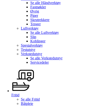
Se alle
Håndverktøy
Fastnøkler
Øvrig
Piper
Skrutrekkere
Tenger
Luftverktøy
Se alle
Luftverktøy
Slip
Koblinger
Spesialverktøy
Testutstyr
Verkstedutstyr
Se alle
Verkstedutstyr
Servicedeler
Fritid
Se alle
Fritid
Båtpleie