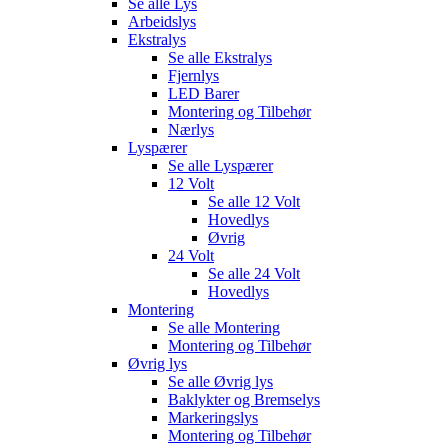
Se alle
Lys
Arbeidslys
Ekstralys
Se alle
Ekstralys
Fjernlys
LED Barer
Montering og Tilbehør
Nærlys
Lyspærer
Se alle
Lyspærer
12 Volt
Se alle
12 Volt
Hovedlys
Øvrig
24 Volt
Se alle
24 Volt
Hovedlys
Montering
Se alle
Montering
Montering og Tilbehør
Øvrig lys
Se alle
Øvrig lys
Baklykter og Bremselys
Markeringslys
Montering og Tilbehør