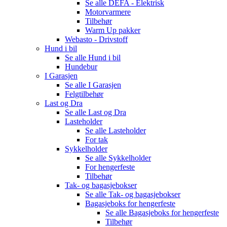
Se alle
DEFA - Elektrisk
Motorvarmere
Tilbehør
Warm Up pakker
Webasto - Drivstoff
Hund i bil
Se alle
Hund i bil
Hundebur
I Garasjen
Se alle
I Garasjen
Felgtilbehør
Last og Dra
Se alle
Last og Dra
Lasteholder
Se alle
Lasteholder
For tak
Sykkelholder
Se alle
Sykkelholder
For hengerfeste
Tilbehør
Tak- og bagasjebokser
Se alle
Tak- og bagasjebokser
Bagasjeboks for hengerfeste
Se alle
Bagasjeboks for hengerfeste
Tilbehør