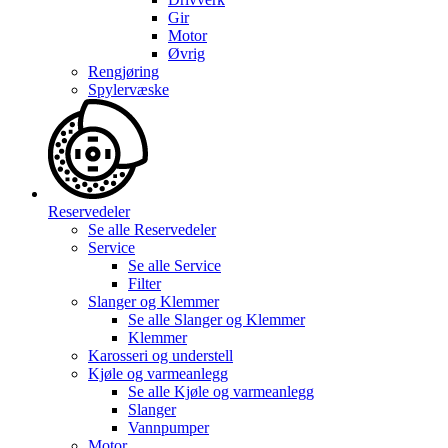
Gir
Motor
Øvrig
Rengjøring
Spylervæske
Reservedeler
Se alle
Reservedeler
Service
Se alle
Service
Filter
Slanger og Klemmer
Se alle
Slanger og Klemmer
Klemmer
Karosseri og understell
Kjøle og varmeanlegg
Se alle
Kjøle og varmeanlegg
Slanger
Vannpumper
Motor