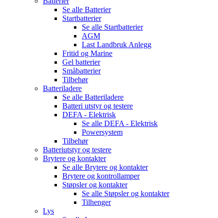
Batterier
Se alle
Batterier
Startbatterier
Se alle
Startbatterier
AGM
Last Landbruk Anlegg
Fritid og Marine
Gel batterier
Småbatterier
Tilbehør
Batteriladere
Se alle
Batteriladere
Batteri utstyr og testere
DEFA - Elektrisk
Se alle
DEFA - Elektrisk
Powersystem
Tilbehør
Batteriutstyr og testere
Brytere og kontakter
Se alle
Brytere og kontakter
Brytere og kontrollamper
Støpsler og kontakter
Se alle
Støpsler og kontakter
Tilhenger
Lys