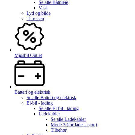
Se alle
Båtpleie
Vask
Lyd og bilde
Til reisen
Mjøsbil Outlet
Batteri og elektrisk
Se alle
Batteri og elektrisk
El-bil - lading
Se alle
El-bil - lading
Ladekabler
Se alle
Ladekabler
Mode 3 (for ladestasjon)
Tilbehør