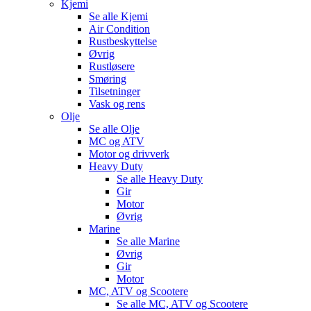
Kjemi
Se alle
Kjemi
Air Condition
Rustbeskyttelse
Øvrig
Rustløsere
Smøring
Tilsetninger
Vask og rens
Olje
Se alle
Olje
MC og ATV
Motor og drivverk
Heavy Duty
Se alle
Heavy Duty
Gir
Motor
Øvrig
Marine
Se alle
Marine
Øvrig
Gir
Motor
MC, ATV og Scootere
Se alle
MC, ATV og Scootere