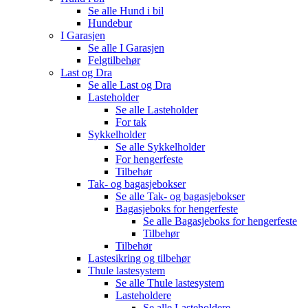
Se alle
Hund i bil
Hundebur
I Garasjen
Se alle
I Garasjen
Felgtilbehør
Last og Dra
Se alle
Last og Dra
Lasteholder
Se alle
Lasteholder
For tak
Sykkelholder
Se alle
Sykkelholder
For hengerfeste
Tilbehør
Tak- og bagasjebokser
Se alle
Tak- og bagasjebokser
Bagasjeboks for hengerfeste
Se alle
Bagasjeboks for hengerfeste
Tilbehør
Tilbehør
Lastesikring og tilbehør
Thule lastesystem
Se alle
Thule lastesystem
Lasteholdere
Se alle
Lasteholdere