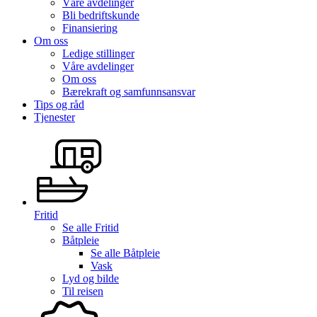
Våre avdelinger
Bli bedriftskunde
Finansiering
Om oss
Ledige stillinger
Våre avdelinger
Om oss
Bærekraft og samfunnsansvar
Tips og råd
Tjenester
Fritid
Se alle
Fritid
Båtpleie
Se alle
Båtpleie
Vask
Lyd og bilde
Til reisen