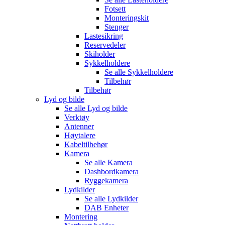
Fotsett
Monteringskit
Stenger
Lastesikring
Reservedeler
Skiholder
Sykkelholdere
Se alle
Sykkelholdere
Tilbehør
Tilbehør
Lyd og bilde
Se alle
Lyd og bilde
Verktøy
Antenner
Høytalere
Kabeltilbehør
Kamera
Se alle
Kamera
Dashbordkamera
Ryggekamera
Lydkilder
Se alle
Lydkilder
DAB Enheter
Montering