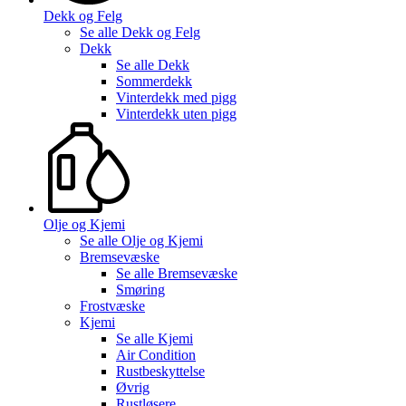
Dekk og Felg
Se alle
Dekk og Felg
Dekk
Se alle
Dekk
Sommerdekk
Vinterdekk med pigg
Vinterdekk uten pigg
Olje og Kjemi
Se alle
Olje og Kjemi
Bremsevæske
Se alle
Bremsevæske
Smøring
Frostvæske
Kjemi
Se alle
Kjemi
Air Condition
Rustbeskyttelse
Øvrig
Rustløsere