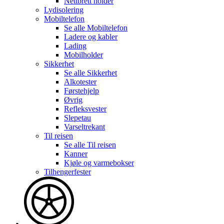
Nettbrett holder
Lydisolering
Mobiltelefon
Se alle
Mobiltelefon
Ladere og kabler
Lading
Mobilholder
Sikkerhet
Se alle
Sikkerhet
Alkotester
Førstehjelp
Øvrig
Refleksvester
Slepetau
Varseltrekant
Til reisen
Se alle
Til reisen
Kanner
Kjøle og varmebokser
Tilhengerfester