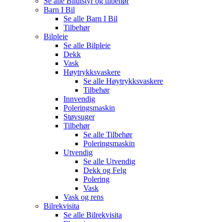
Se alle
Bilutstyr og tilbehør
Barn I Bil
Se alle
Barn I Bil
Tilbehør
Bilpleie
Se alle
Bilpleie
Dekk
Vask
Høytrykksvaskere
Se alle
Høytrykksvaskere
Tilbehør
Innvendig
Poleringsmaskin
Støvsuger
Tilbehør
Se alle
Tilbehør
Poleringsmaskin
Utvendig
Se alle
Utvendig
Dekk og Felg
Polering
Vask
Vask og rens
Bilrekvisita
Se alle
Bilrekvisita