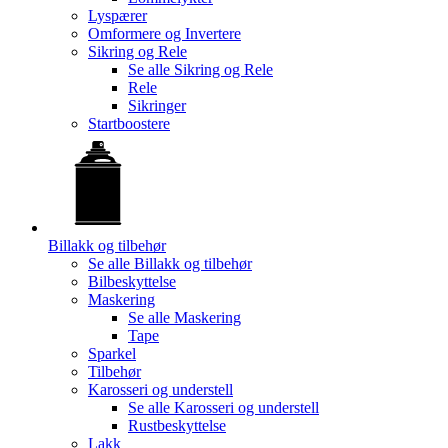
Lyspærer
Omformere og Invertere
Sikring og Rele
Se alle
Sikring og Rele
Rele
Sikringer
Startboostere
Billakk og tilbehør
Se alle
Billakk og tilbehør
Bilbeskyttelse
Maskering
Se alle
Maskering
Tape
Sparkel
Tilbehør
Karosseri og understell
Se alle
Karosseri og understell
Rustbeskyttelse
Lakk