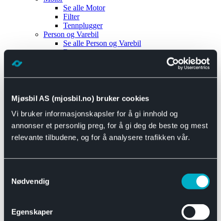
Se alle
Motor
Filter
Tennplugger
Person og Varebil
Se alle
Person og Varebil
Brems
Elektrisk
Bremser
Motor og drivverk
Universal
Se alle
Universal
Mjøsbil AS (mjosbil.no) bruker cookies
Bremsedeler
Vi bruker informasjonskapsler for å gi innhold og
Se alle
Bremsedeler
Bremsenippler
annonser et personlig preg, for å gi deg de beste og mest
Drivline og motor
relevante tilbudene, og for å analysere trafikken vår.
Se alle
Drivline og motor
Bensinpumpe
Eksosanlegg
Se alle
Eksosanlegg
Samtykkevalg
Reparasjonsmateriell
Nødvendig
Eksteriør
Se alle
Eksteriør
Horn og Tuter
Egenskaper
Speil
Interiør