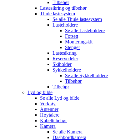
Tilbehør
Lastesikring og tilbehør
Thule lastesystem
Se alle
Thule lastesystem
Lasteholdere
Se alle
Lasteholdere
Fotsett
Monteringskit
Stenger
Lastesikring
Reservedeler
Skiholder
Sykkelholdere
Se alle
Sykkelholdere
Tilbehør
Tilbehør
Lyd og bilde
Se alle
Lyd og bilde
Verktøy
Antenner
Høytalere
Kabeltilbehør
Kamera
Se alle
Kamera
Dashbordkamera