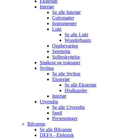
Eksteriør
Interiør
Se alle
Interiør
Gulvmatter
Instrumenter
Lukt
Se alle
Lukt
Wonderbaum
Oppbevaring
Setetrekk
Solbeskyttelse
Snøkost og isskraper
Styling
Se alle
Styling
Eksteriør
Se alle
Eksteriør
Hjulkapsler
Interiør
Utvendig
Se alle
Utvendig
Speil
Presenninger
Bilvarme
Se alle
Bilvarme
DEFA - Elektrisk