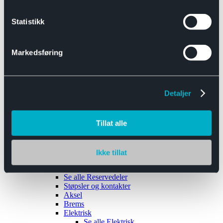
Se alle
Interiør
Sikkerhetsbelte
Statistikk
Tanklokk
Vindusviskere
Markedsføring
Detaljer
Tilhengere
Se alle
Tilhengere
Biltransport
Tillat alle
Maskinhenger
Yrkeshenger
Båthengere
Skaphengere
Ikke tillat
Varehengere
Reservedeler
Se alle
Reservedeler
Støpsler og kontakter
Aksel
Brems
Elektrisk
Se alle
Elektrisk