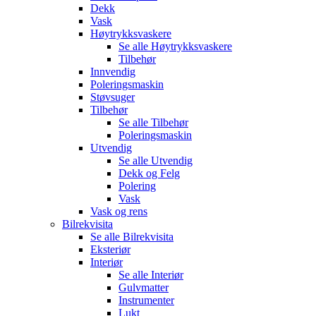
Dekk
Vask
Høytrykksvaskere
Se alle
Høytrykksvaskere
Tilbehør
Innvendig
Poleringsmaskin
Støvsuger
Tilbehør
Se alle
Tilbehør
Poleringsmaskin
Utvendig
Se alle
Utvendig
Dekk og Felg
Polering
Vask
Vask og rens
Bilrekvisita
Se alle
Bilrekvisita
Eksteriør
Interiør
Se alle
Interiør
Gulvmatter
Instrumenter
Lukt