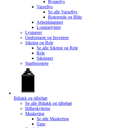
Ryggelys
Varsellys
Se alle
Varsellys
Roterende og Blitz
Arbeidslamper
Lommelykter
Lyspærer
Omformere og Invertere
Sikring og Rele
Se alle
Sikring og Rele
Rele
Sikringer
Startboostere
Billakk og tilbehør
Se alle
Billakk og tilbehør
Bilbeskyttelse
Maskering
Se alle
Maskering
Tape