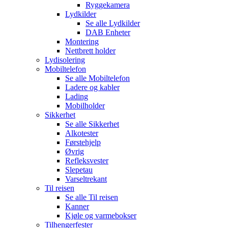
Ryggekamera
Lydkilder
Se alle
Lydkilder
DAB Enheter
Montering
Nettbrett holder
Lydisolering
Mobiltelefon
Se alle
Mobiltelefon
Ladere og kabler
Lading
Mobilholder
Sikkerhet
Se alle
Sikkerhet
Alkotester
Førstehjelp
Øvrig
Refleksvester
Slepetau
Varseltrekant
Til reisen
Se alle
Til reisen
Kanner
Kjøle og varmebokser
Tilhengerfester