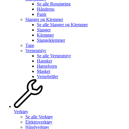
Se alle
Rengjøring
Håndrens
Papir
Slanger og Klemmer
Se alle
Slanger og Klemmer
Slanger
Klemmer
Slangeklemmer
Tape
Verneutstyr
Se alle
Verneutstyr
Hansker
Hørselvern
Masker
Vernebriller
Verktøy
Se alle
Verktøy
Elektroverktøy
Håndverktøy