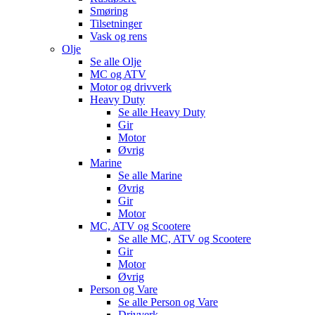
Smøring
Tilsetninger
Vask og rens
Olje
Se alle
Olje
MC og ATV
Motor og drivverk
Heavy Duty
Se alle
Heavy Duty
Gir
Motor
Øvrig
Marine
Se alle
Marine
Øvrig
Gir
Motor
MC, ATV og Scootere
Se alle
MC, ATV og Scootere
Gir
Motor
Øvrig
Person og Vare
Se alle
Person og Vare
Drivverk