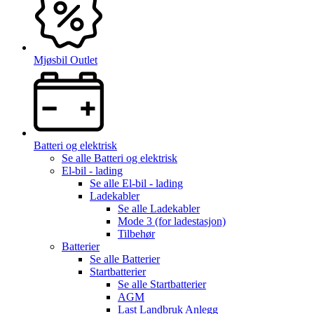
Mjøsbil Outlet
Batteri og elektrisk
Se alle
Batteri og elektrisk
El-bil - lading
Se alle
El-bil - lading
Ladekabler
Se alle
Ladekabler
Mode 3 (for ladestasjon)
Tilbehør
Batterier
Se alle
Batterier
Startbatterier
Se alle
Startbatterier
AGM
Last Landbruk Anlegg