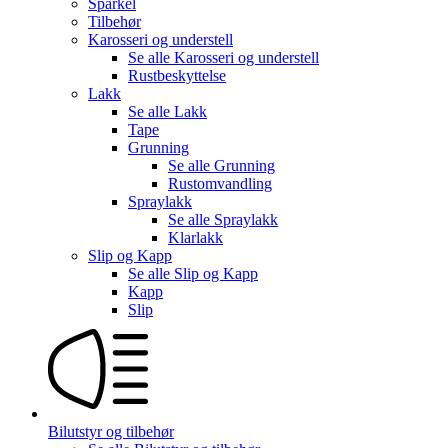
Sparkel
Tilbehør
Karosseri og understell
Se alle
Karosseri og understell
Rustbeskyttelse
Lakk
Se alle
Lakk
Tape
Grunning
Se alle
Grunning
Rustomvandling
Spraylakk
Se alle
Spraylakk
Klarlakk
Slip og Kapp
Se alle
Slip og Kapp
Kapp
Slip
Bilutstyr og tilbehør