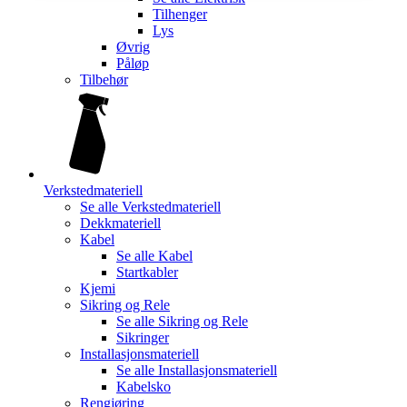
Tilhenger
Lys
Øvrig
Påløp
Tilbehør
Verkstedmateriell
Se alle
Verkstedmateriell
Dekkmateriell
Kabel
Se alle
Kabel
Startkabler
Kjemi
Sikring og Rele
Se alle
Sikring og Rele
Sikringer
Installasjonsmateriell
Se alle
Installasjonsmateriell
Kabelsko
Rengjøring