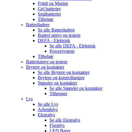
Fritid og Marine
Gel batterier
Småbatterier
Tilbehør
Batteriladere
Se alle
Batteriladere
Batteri utstyr og testere
DEFA - Elektrisk
Se alle
DEFA - Elektrisk
Powersystem
Tilbehør
Batteriutstyr og testere
Brytere og kontakter
Se alle
Brytere og kontakter
Brytere og kontrollamper
Støpsler og kontakter
Se alle
Støpsler og kontakter
Tilhenger
Lys
Se alle
Lys
Arbeidslys
Ekstralys
Se alle
Ekstralys
Fjernlys
LED Barer