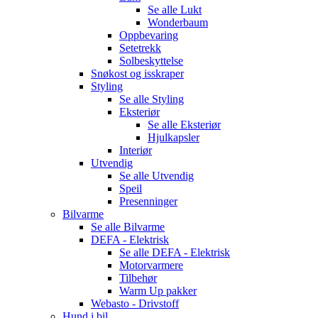
Se alle
Lukt
Wonderbaum
Oppbevaring
Setetrekk
Solbeskyttelse
Snøkost og isskraper
Styling
Se alle
Styling
Eksteriør
Se alle
Eksteriør
Hjulkapsler
Interiør
Utvendig
Se alle
Utvendig
Speil
Presenninger
Bilvarme
Se alle
Bilvarme
DEFA - Elektrisk
Se alle
DEFA - Elektrisk
Motorvarmere
Tilbehør
Warm Up pakker
Webasto - Drivstoff
Hund i bil