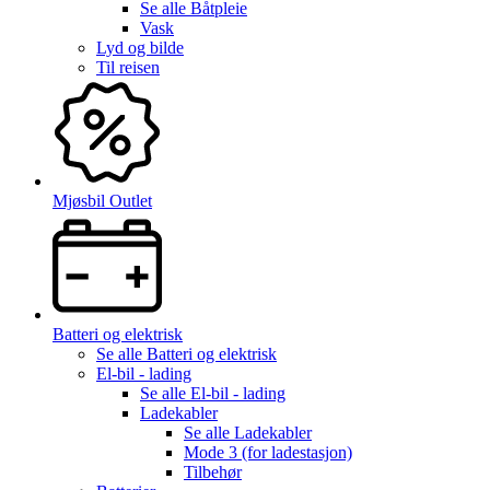
Se alle
Båtpleie
Vask
Lyd og bilde
Til reisen
Mjøsbil Outlet
Batteri og elektrisk
Se alle
Batteri og elektrisk
El-bil - lading
Se alle
El-bil - lading
Ladekabler
Se alle
Ladekabler
Mode 3 (for ladestasjon)
Tilbehør