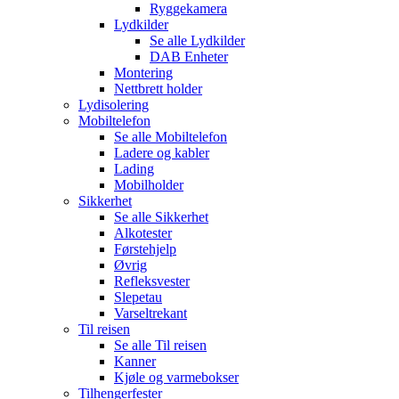
Ryggekamera
Lydkilder
Se alle
Lydkilder
DAB Enheter
Montering
Nettbrett holder
Lydisolering
Mobiltelefon
Se alle
Mobiltelefon
Ladere og kabler
Lading
Mobilholder
Sikkerhet
Se alle
Sikkerhet
Alkotester
Førstehjelp
Øvrig
Refleksvester
Slepetau
Varseltrekant
Til reisen
Se alle
Til reisen
Kanner
Kjøle og varmebokser
Tilhengerfester