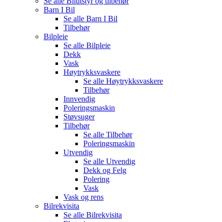
Se alle
Bilutstyr og tilbehør
Barn I Bil
Se alle
Barn I Bil
Tilbehør
Bilpleie
Se alle
Bilpleie
Dekk
Vask
Høytrykksvaskere
Se alle
Høytrykksvaskere
Tilbehør
Innvendig
Poleringsmaskin
Støvsuger
Tilbehør
Se alle
Tilbehør
Poleringsmaskin
Utvendig
Se alle
Utvendig
Dekk og Felg
Polering
Vask
Vask og rens
Bilrekvisita
Se alle
Bilrekvisita