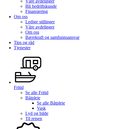
Våre avdelinger
Bli bedriftskunde
Finansiering
Om oss
Ledige stillinger
Våre avdelinger
Om oss
Bærekraft og samfunnsansvar
Tips og råd
Tjenester
Fritid
Se alle
Fritid
Båtpleie
Se alle
Båtpleie
Vask
Lyd og bilde
Til reisen