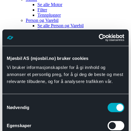
Se alle
Motor
Filter
Tennplugger
Person og Varebil
Se alle
Person og Varebil
Brems
Elektrisk
Bremser
Motor og drivverk
Universal
Se alle
Universal
Mjøsbil AS (mjosbil.no) bruker cookies
Bremsedeler
Vi bruker informasjonskapsler for å gi innhold og
Se alle
Bremsedeler
Bremsenippler
annonser et personlig preg, for å gi deg de beste og mest
Drivline og motor
relevante tilbudene, og for å analysere trafikken vår.
Se alle
Drivline og motor
Bensinpumpe
Eksosanlegg
Se alle
Eksosanlegg
Samtykkevalg
Reparasjonsmateriell
Nødvendig
Eksteriør
Se alle
Eksteriør
Horn og Tuter
Egenskaper
Speil
Interiør