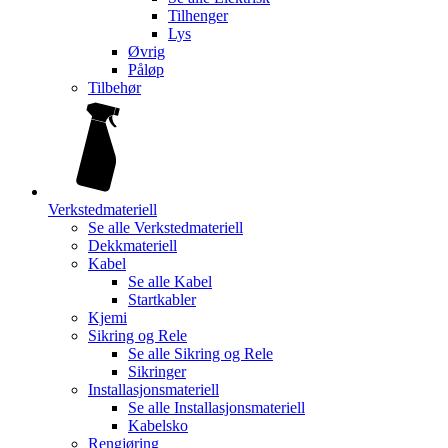
Tilhenger
Lys
Øvrig
Påløp
Tilbehør
Verkstedmateriell
Se alle
Verkstedmateriell
Dekkmateriell
Kabel
Se alle
Kabel
Startkabler
Kjemi
Sikring og Rele
Se alle
Sikring og Rele
Sikringer
Installasjonsmateriell
Se alle
Installasjonsmateriell
Kabelsko
Rengjøring