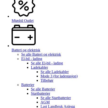
Mjøsbil Outlet
Batteri og elektrisk
Se alle
Batteri og elektrisk
El-bil - lading
Se alle
El-bil - lading
Ladekabler
Se alle
Ladekabler
Mode 3 (for ladestasjon)
Tilbehør
Batterier
Se alle
Batterier
Startbatterier
Se alle
Startbatterier
AGM
Last Landbruk Anlegg