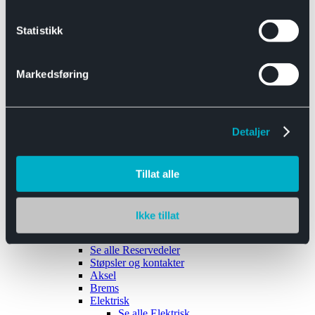
Se alle
Interiør
Sikkerhetsbelte
Statistikk
Tanklokk
Vindusviskere
Markedsføring
Detaljer
Tilhengere
Se alle
Tilhengere
Biltransport
Tillat alle
Maskinhenger
Yrkeshenger
Båthengere
Skaphengere
Ikke tillat
Varehengere
Reservedeler
Se alle
Reservedeler
Støpsler og kontakter
Aksel
Brems
Elektrisk
Se alle
Elektrisk