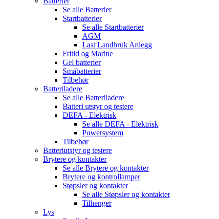
Batterier
Se alle
Batterier
Startbatterier
Se alle
Startbatterier
AGM
Last Landbruk Anlegg
Fritid og Marine
Gel batterier
Småbatterier
Tilbehør
Batteriladere
Se alle
Batteriladere
Batteri utstyr og testere
DEFA - Elektrisk
Se alle
DEFA - Elektrisk
Powersystem
Tilbehør
Batteriutstyr og testere
Brytere og kontakter
Se alle
Brytere og kontakter
Brytere og kontrollamper
Støpsler og kontakter
Se alle
Støpsler og kontakter
Tilhenger
Lys