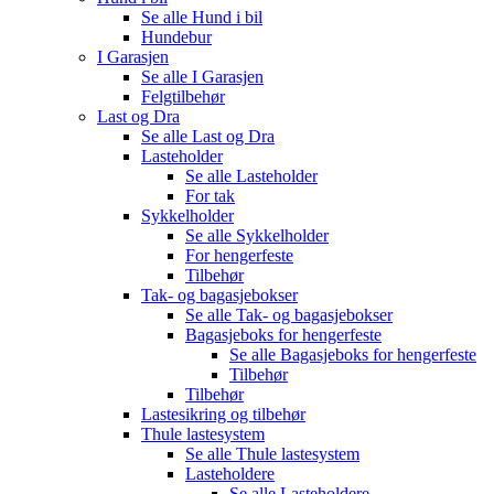
Se alle
Hund i bil
Hundebur
I Garasjen
Se alle
I Garasjen
Felgtilbehør
Last og Dra
Se alle
Last og Dra
Lasteholder
Se alle
Lasteholder
For tak
Sykkelholder
Se alle
Sykkelholder
For hengerfeste
Tilbehør
Tak- og bagasjebokser
Se alle
Tak- og bagasjebokser
Bagasjeboks for hengerfeste
Se alle
Bagasjeboks for hengerfeste
Tilbehør
Tilbehør
Lastesikring og tilbehør
Thule lastesystem
Se alle
Thule lastesystem
Lasteholdere
Se alle
Lasteholdere