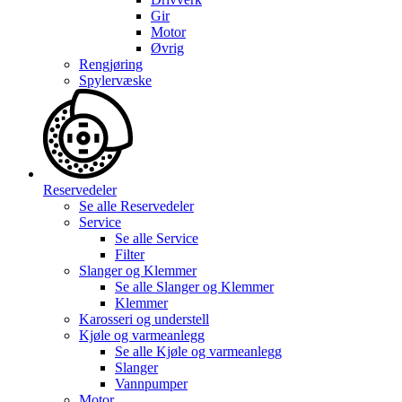
Gir
Motor
Øvrig
Rengjøring
Spylervæske
Reservedeler
Se alle
Reservedeler
Service
Se alle
Service
Filter
Slanger og Klemmer
Se alle
Slanger og Klemmer
Klemmer
Karosseri og understell
Kjøle og varmeanlegg
Se alle
Kjøle og varmeanlegg
Slanger
Vannpumper
Motor