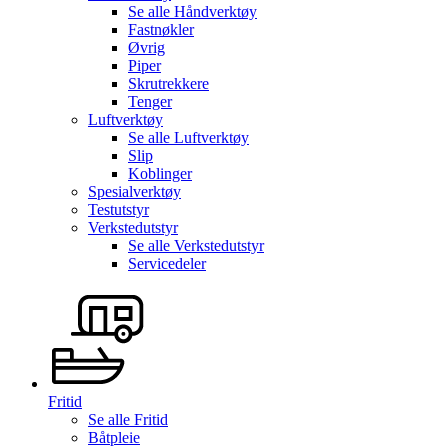
Se alle
Håndverktøy
Fastnøkler
Øvrig
Piper
Skrutrekkere
Tenger
Luftverktøy
Se alle
Luftverktøy
Slip
Koblinger
Spesialverktøy
Testutstyr
Verkstedutstyr
Se alle
Verkstedutstyr
Servicedeler
Fritid
Se alle
Fritid
Båtpleie