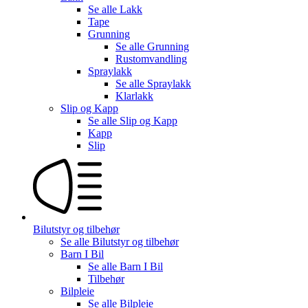
Se alle
Lakk
Tape
Grunning
Se alle
Grunning
Rustomvandling
Spraylakk
Se alle
Spraylakk
Klarlakk
Slip og Kapp
Se alle
Slip og Kapp
Kapp
Slip
Bilutstyr og tilbehør
Se alle
Bilutstyr og tilbehør
Barn I Bil
Se alle
Barn I Bil
Tilbehør
Bilpleie
Se alle
Bilpleie