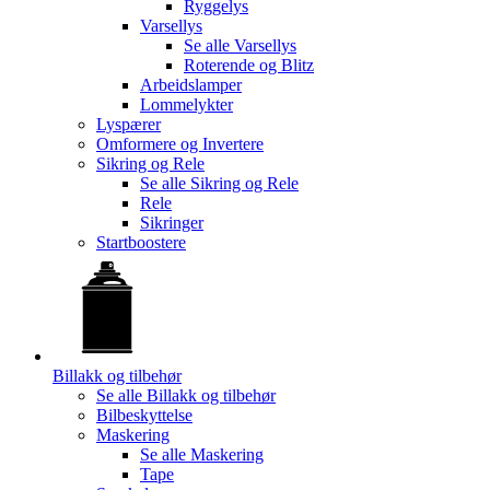
Ryggelys
Varsellys
Se alle
Varsellys
Roterende og Blitz
Arbeidslamper
Lommelykter
Lyspærer
Omformere og Invertere
Sikring og Rele
Se alle
Sikring og Rele
Rele
Sikringer
Startboostere
Billakk og tilbehør
Se alle
Billakk og tilbehør
Bilbeskyttelse
Maskering
Se alle
Maskering
Tape