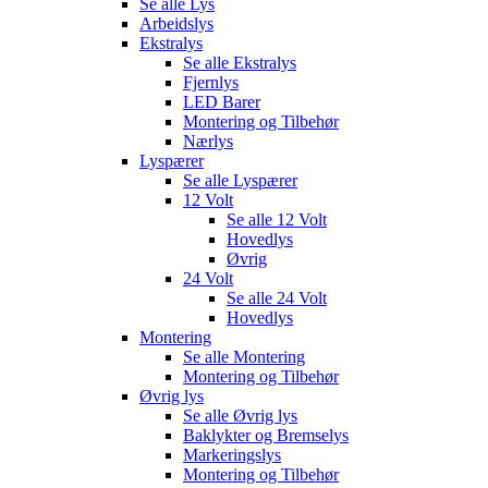
Se alle
Lys
Arbeidslys
Ekstralys
Se alle
Ekstralys
Fjernlys
LED Barer
Montering og Tilbehør
Nærlys
Lyspærer
Se alle
Lyspærer
12 Volt
Se alle
12 Volt
Hovedlys
Øvrig
24 Volt
Se alle
24 Volt
Hovedlys
Montering
Se alle
Montering
Montering og Tilbehør
Øvrig lys
Se alle
Øvrig lys
Baklykter og Bremselys
Markeringslys
Montering og Tilbehør