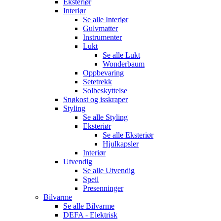
Eksteriør
Interiør
Se alle
Interiør
Gulvmatter
Instrumenter
Lukt
Se alle
Lukt
Wonderbaum
Oppbevaring
Setetrekk
Solbeskyttelse
Snøkost og isskraper
Styling
Se alle
Styling
Eksteriør
Se alle
Eksteriør
Hjulkapsler
Interiør
Utvendig
Se alle
Utvendig
Speil
Presenninger
Bilvarme
Se alle
Bilvarme
DEFA - Elektrisk