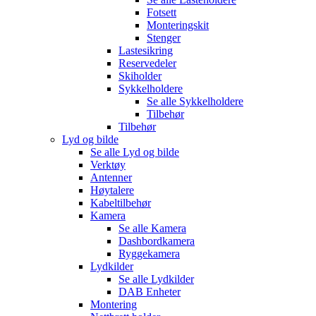
Fotsett
Monteringskit
Stenger
Lastesikring
Reservedeler
Skiholder
Sykkelholdere
Se alle
Sykkelholdere
Tilbehør
Tilbehør
Lyd og bilde
Se alle
Lyd og bilde
Verktøy
Antenner
Høytalere
Kabeltilbehør
Kamera
Se alle
Kamera
Dashbordkamera
Ryggekamera
Lydkilder
Se alle
Lydkilder
DAB Enheter
Montering