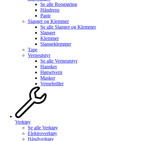
Se alle
Rengjøring
Håndrens
Papir
Slanger og Klemmer
Se alle
Slanger og Klemmer
Slanger
Klemmer
Slangeklemmer
Tape
Verneutstyr
Se alle
Verneutstyr
Hansker
Hørselvern
Masker
Vernebriller
Verktøy
Se alle
Verktøy
Elektroverktøy
Håndverktøy