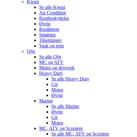
Kjemi
Se alle
Kjemi
Air Condition
Rustbeskyttelse
Øvrig
Rustløsere
Smøring
Tilsetninger
Vask og rens
Olje
Se alle
Olje
MC og ATV
Motor og drivverk
Heavy Duty
Se alle
Heavy Duty
Gir
Motor
Øvrig
Marine
Se alle
Marine
Øvrig
Gir
Motor
MC, ATV og Scootere
Se alle
MC, ATV og Scootere