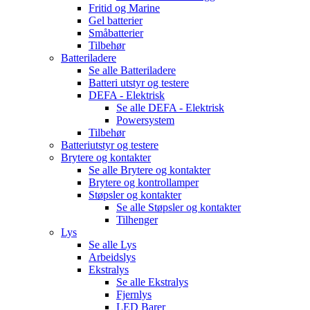
Fritid og Marine
Gel batterier
Småbatterier
Tilbehør
Batteriladere
Se alle
Batteriladere
Batteri utstyr og testere
DEFA - Elektrisk
Se alle
DEFA - Elektrisk
Powersystem
Tilbehør
Batteriutstyr og testere
Brytere og kontakter
Se alle
Brytere og kontakter
Brytere og kontrollamper
Støpsler og kontakter
Se alle
Støpsler og kontakter
Tilhenger
Lys
Se alle
Lys
Arbeidslys
Ekstralys
Se alle
Ekstralys
Fjernlys
LED Barer