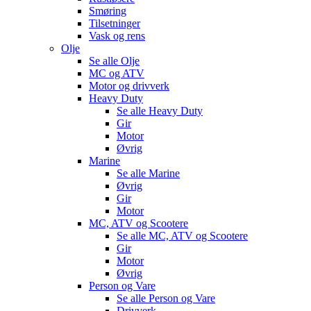
Smøring
Tilsetninger
Vask og rens
Olje
Se alle
Olje
MC og ATV
Motor og drivverk
Heavy Duty
Se alle
Heavy Duty
Gir
Motor
Øvrig
Marine
Se alle
Marine
Øvrig
Gir
Motor
MC, ATV og Scootere
Se alle
MC, ATV og Scootere
Gir
Motor
Øvrig
Person og Vare
Se alle
Person og Vare
Drivverk