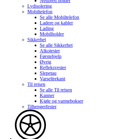
Nettbrett holder
Lydisolering
Mobiltelefon
Se alle
Mobiltelefon
Ladere og kabler
Lading
Mobilholder
Sikkerhet
Se alle
Sikkerhet
Alkotester
Førstehjelp
Øvrig
Refleksvester
Slepetau
Varseltrekant
Til reisen
Se alle
Til reisen
Kanner
Kjøle og varmebokser
Tilhengerfester