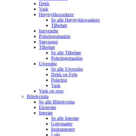
Dekk
Vask
Høytrykksvaskere
Se alle
Høytrykksvaskere
Tilbehør
Innvendig
Poleringsmaskin
Støvsuger
Tilbehør
Se alle
Tilbehør
Poleringsmaskin
Utvendig
Se alle
Utvendig
Dekk og Felg
Polering
Vask
Vask og rens
Bilrekvisita
Se alle
Bilrekvisita
Eksteriør
Interiør
Se alle
Interiør
Gulvmatter
Instrumenter
Lukt