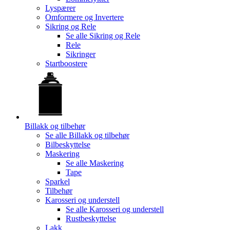
Lyspærer
Omformere og Invertere
Sikring og Rele
Se alle
Sikring og Rele
Rele
Sikringer
Startboostere
Billakk og tilbehør
Se alle
Billakk og tilbehør
Bilbeskyttelse
Maskering
Se alle
Maskering
Tape
Sparkel
Tilbehør
Karosseri og understell
Se alle
Karosseri og understell
Rustbeskyttelse
Lakk