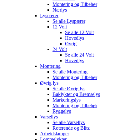
Montering og Tilbehør
Nærlys
Lyspærer
Se alle
Lyspærer
12 Volt
Se alle
12 Volt
Hovedlys
Øvrig
24 Volt
Se alle
24 Volt
Hovedlys
Montering
Se alle
Montering
Montering og Tilbehør
Øvrig lys
Se alle
Øvrig lys
Baklykter og Bremselys
Markeringslys
Montering og Tilbehør
Ryggelys
Varsellys
Se alle
Varsellys
Roterende og Blitz
Arbeidslamper
Lommelykter