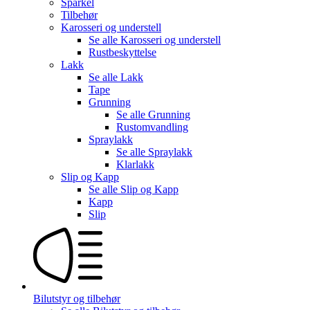
Sparkel
Tilbehør
Karosseri og understell
Se alle
Karosseri og understell
Rustbeskyttelse
Lakk
Se alle
Lakk
Tape
Grunning
Se alle
Grunning
Rustomvandling
Spraylakk
Se alle
Spraylakk
Klarlakk
Slip og Kapp
Se alle
Slip og Kapp
Kapp
Slip
Bilutstyr og tilbehør