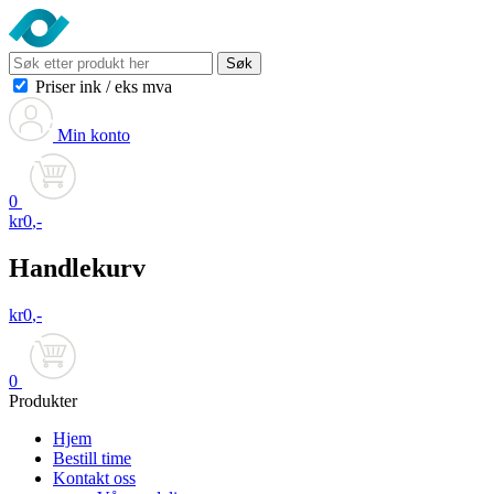
Søk
Priser ink
/
eks mva
Min konto
0
kr
0
,-
Handlekurv
kr
0
,-
0
Produkter
Hjem
Bestill time
Kontakt oss