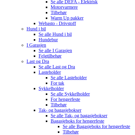
Se alle
DEFA - Elektrisk
Motorvarmere
Tilbehør
Warm Up pakker
Webasto - Drivstoff
Hund i bil
Se alle
Hund i bil
Hundebur
I Garasjen
Se alle
I Garasjen
Felgtilbehør
Last og Dra
Se alle
Last og Dra
Lasteholder
Se alle
Lasteholder
For tak
Sykkelholder
Se alle
Sykkelholder
For hengerfeste
Tilbehør
Tak- og bagasjebokser
Se alle
Tak- og bagasjebokser
Bagasjeboks for hengerfeste
Se alle
Bagasjeboks for hengerfeste
Tilbehør