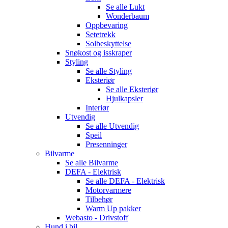
Se alle
Lukt
Wonderbaum
Oppbevaring
Setetrekk
Solbeskyttelse
Snøkost og isskraper
Styling
Se alle
Styling
Eksteriør
Se alle
Eksteriør
Hjulkapsler
Interiør
Utvendig
Se alle
Utvendig
Speil
Presenninger
Bilvarme
Se alle
Bilvarme
DEFA - Elektrisk
Se alle
DEFA - Elektrisk
Motorvarmere
Tilbehør
Warm Up pakker
Webasto - Drivstoff
Hund i bil