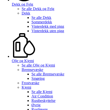
Dekk og Felg
Se alle
Dekk og Felg
Dekk
Se alle
Dekk
Sommerdekk
Vinterdekk med pigg
Vinterdekk uten pigg
Olje og Kjemi
Se alle
Olje og Kjemi
Bremsevæske
Se alle
Bremsevæske
Smøring
Frostvæske
Kjemi
Se alle
Kjemi
Air Condition
Rustbeskyttelse
Øvrig
Rustløsere