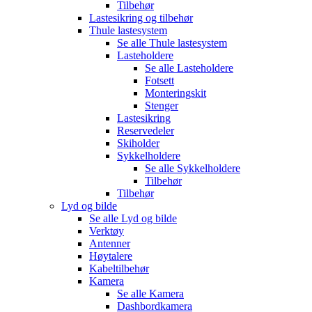
Tilbehør
Lastesikring og tilbehør
Thule lastesystem
Se alle
Thule lastesystem
Lasteholdere
Se alle
Lasteholdere
Fotsett
Monteringskit
Stenger
Lastesikring
Reservedeler
Skiholder
Sykkelholdere
Se alle
Sykkelholdere
Tilbehør
Tilbehør
Lyd og bilde
Se alle
Lyd og bilde
Verktøy
Antenner
Høytalere
Kabeltilbehør
Kamera
Se alle
Kamera
Dashbordkamera