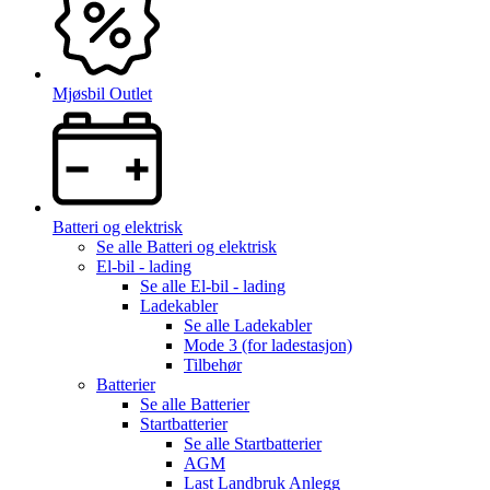
Mjøsbil Outlet
Batteri og elektrisk
Se alle
Batteri og elektrisk
El-bil - lading
Se alle
El-bil - lading
Ladekabler
Se alle
Ladekabler
Mode 3 (for ladestasjon)
Tilbehør
Batterier
Se alle
Batterier
Startbatterier
Se alle
Startbatterier
AGM
Last Landbruk Anlegg