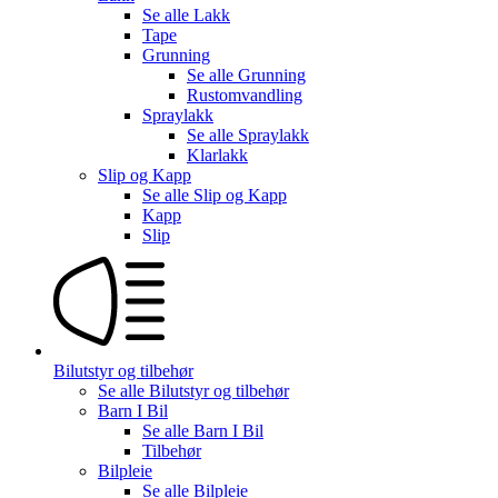
Se alle
Lakk
Tape
Grunning
Se alle
Grunning
Rustomvandling
Spraylakk
Se alle
Spraylakk
Klarlakk
Slip og Kapp
Se alle
Slip og Kapp
Kapp
Slip
Bilutstyr og tilbehør
Se alle
Bilutstyr og tilbehør
Barn I Bil
Se alle
Barn I Bil
Tilbehør
Bilpleie
Se alle
Bilpleie