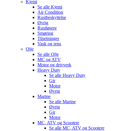
Kjemi
Se alle
Kjemi
Air Condition
Rustbeskyttelse
Øvrig
Rustløsere
Smøring
Tilsetninger
Vask og rens
Olje
Se alle
Olje
MC og ATV
Motor og drivverk
Heavy Duty
Se alle
Heavy Duty
Gir
Motor
Øvrig
Marine
Se alle
Marine
Øvrig
Gir
Motor
MC, ATV og Scootere
Se alle
MC, ATV og Scootere