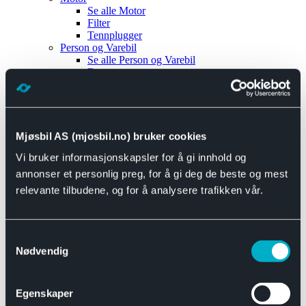
Se alle
Motor
Filter
Tennplugger
Person og Varebil
Se alle
Person og Varebil
Brems
Elektrisk
Bremser
Motor og drivverk
Universal
Se alle
Universal
Mjøsbil AS (mjosbil.no) bruker cookies
Bremsedeler
Vi bruker informasjonskapsler for å gi innhold og
Se alle
Bremsedeler
Bremsenippler
annonser et personlig preg, for å gi deg de beste og mest
Drivline og motor
relevante tilbudene, og for å analysere trafikken vår.
Se alle
Drivline og motor
Bensinpumpe
Eksosanlegg
Se alle
Eksosanlegg
Samtykkevalg
Reparasjonsmateriell
Nødvendig
Eksteriør
Se alle
Eksteriør
Horn og Tuter
Egenskaper
Speil
Interiør