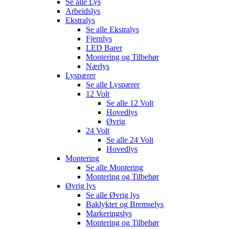
Se alle
Lys
Arbeidslys
Ekstralys
Se alle
Ekstralys
Fjernlys
LED Barer
Montering og Tilbehør
Nærlys
Lyspærer
Se alle
Lyspærer
12 Volt
Se alle
12 Volt
Hovedlys
Øvrig
24 Volt
Se alle
24 Volt
Hovedlys
Montering
Se alle
Montering
Montering og Tilbehør
Øvrig lys
Se alle
Øvrig lys
Baklykter og Bremselys
Markeringslys
Montering og Tilbehør