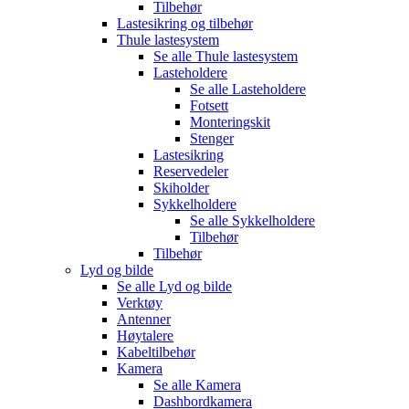
Tilbehør
Lastesikring og tilbehør
Thule lastesystem
Se alle
Thule lastesystem
Lasteholdere
Se alle
Lasteholdere
Fotsett
Monteringskit
Stenger
Lastesikring
Reservedeler
Skiholder
Sykkelholdere
Se alle
Sykkelholdere
Tilbehør
Tilbehør
Lyd og bilde
Se alle
Lyd og bilde
Verktøy
Antenner
Høytalere
Kabeltilbehør
Kamera
Se alle
Kamera
Dashbordkamera