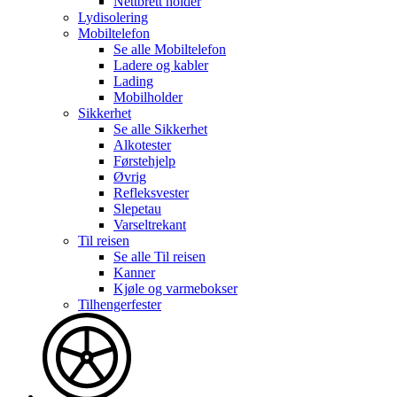
Nettbrett holder
Lydisolering
Mobiltelefon
Se alle
Mobiltelefon
Ladere og kabler
Lading
Mobilholder
Sikkerhet
Se alle
Sikkerhet
Alkotester
Førstehjelp
Øvrig
Refleksvester
Slepetau
Varseltrekant
Til reisen
Se alle
Til reisen
Kanner
Kjøle og varmebokser
Tilhengerfester