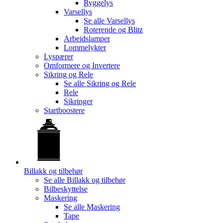
Ryggelys
Varsellys
Se alle
Varsellys
Roterende og Blitz
Arbeidslamper
Lommelykter
Lyspærer
Omformere og Invertere
Sikring og Rele
Se alle
Sikring og Rele
Rele
Sikringer
Startboostere
Billakk og tilbehør
Se alle
Billakk og tilbehør
Bilbeskyttelse
Maskering
Se alle
Maskering
Tape