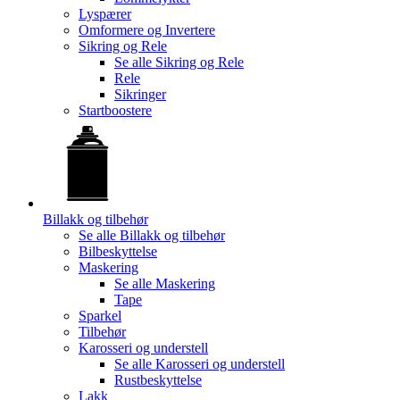
Lyspærer
Omformere og Invertere
Sikring og Rele
Se alle
Sikring og Rele
Rele
Sikringer
Startboostere
Billakk og tilbehør
Se alle
Billakk og tilbehør
Bilbeskyttelse
Maskering
Se alle
Maskering
Tape
Sparkel
Tilbehør
Karosseri og understell
Se alle
Karosseri og understell
Rustbeskyttelse
Lakk