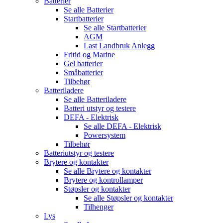
Batterier
Se alle
Batterier
Startbatterier
Se alle
Startbatterier
AGM
Last Landbruk Anlegg
Fritid og Marine
Gel batterier
Småbatterier
Tilbehør
Batteriladere
Se alle
Batteriladere
Batteri utstyr og testere
DEFA - Elektrisk
Se alle
DEFA - Elektrisk
Powersystem
Tilbehør
Batteriutstyr og testere
Brytere og kontakter
Se alle
Brytere og kontakter
Brytere og kontrollamper
Støpsler og kontakter
Se alle
Støpsler og kontakter
Tilhenger
Lys