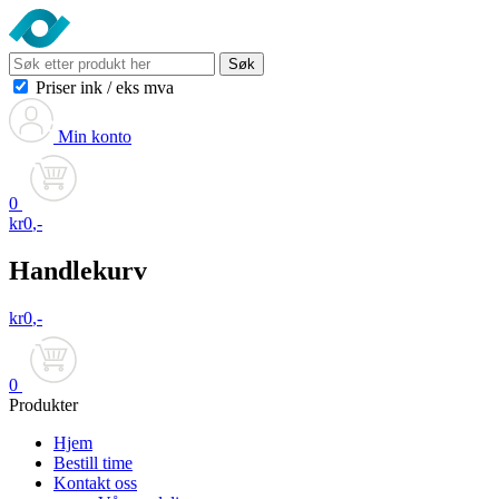
Søk
Priser ink
/
eks mva
Min konto
0
kr
0
,-
Handlekurv
kr
0
,-
0
Produkter
Hjem
Bestill time
Kontakt oss