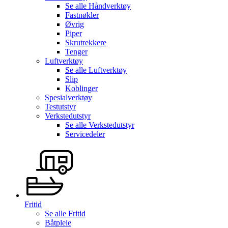
Se alle
Håndverktøy
Fastnøkler
Øvrig
Piper
Skrutrekkere
Tenger
Luftverktøy
Se alle
Luftverktøy
Slip
Koblinger
Spesialverktøy
Testutstyr
Verkstedutstyr
Se alle
Verkstedutstyr
Servicedeler
Fritid
Se alle
Fritid
Båtpleie