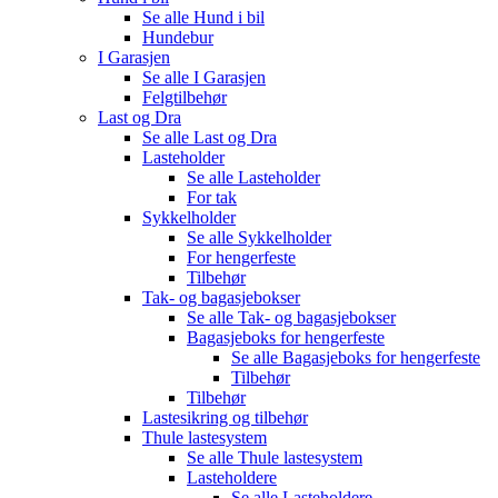
Se alle
Hund i bil
Hundebur
I Garasjen
Se alle
I Garasjen
Felgtilbehør
Last og Dra
Se alle
Last og Dra
Lasteholder
Se alle
Lasteholder
For tak
Sykkelholder
Se alle
Sykkelholder
For hengerfeste
Tilbehør
Tak- og bagasjebokser
Se alle
Tak- og bagasjebokser
Bagasjeboks for hengerfeste
Se alle
Bagasjeboks for hengerfeste
Tilbehør
Tilbehør
Lastesikring og tilbehør
Thule lastesystem
Se alle
Thule lastesystem
Lasteholdere
Se alle
Lasteholdere