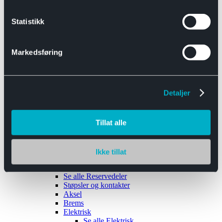
Se alle
Interiør
Sikkerhetsbelte
Statistikk
Tanklokk
Vindusviskere
Markedsføring
Detaljer
Tilhengere
Se alle
Tilhengere
Biltransport
Tillat alle
Maskinhenger
Yrkeshenger
Båthengere
Skaphengere
Ikke tillat
Varehengere
Reservedeler
Se alle
Reservedeler
Støpsler og kontakter
Aksel
Brems
Elektrisk
Se alle
Elektrisk