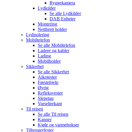
Ryggekamera
Lydkilder
Se alle
Lydkilder
DAB Enheter
Montering
Nettbrett holder
Lydisolering
Mobiltelefon
Se alle
Mobiltelefon
Ladere og kabler
Lading
Mobilholder
Sikkerhet
Se alle
Sikkerhet
Alkotester
Førstehjelp
Øvrig
Refleksvester
Slepetau
Varseltrekant
Til reisen
Se alle
Til reisen
Kanner
Kjøle og varmebokser
Tilhengerfester