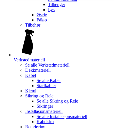
Tilhenger
Lys
Øvrig
Påløp
Tilbehør
Verkstedmateriell
Se alle
Verkstedmateriell
Dekkmateriell
Kabel
Se alle
Kabel
Startkabler
Kjemi
Sikring og Rele
Se alle
Sikring og Rele
Sikringer
Installasjonsmateriell
Se alle
Installasjonsmateriell
Kabelsko
Rengjøring