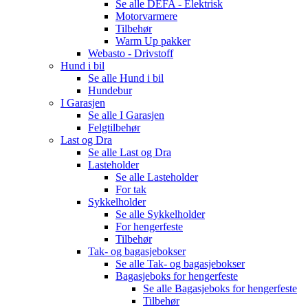
Se alle
DEFA - Elektrisk
Motorvarmere
Tilbehør
Warm Up pakker
Webasto - Drivstoff
Hund i bil
Se alle
Hund i bil
Hundebur
I Garasjen
Se alle
I Garasjen
Felgtilbehør
Last og Dra
Se alle
Last og Dra
Lasteholder
Se alle
Lasteholder
For tak
Sykkelholder
Se alle
Sykkelholder
For hengerfeste
Tilbehør
Tak- og bagasjebokser
Se alle
Tak- og bagasjebokser
Bagasjeboks for hengerfeste
Se alle
Bagasjeboks for hengerfeste
Tilbehør