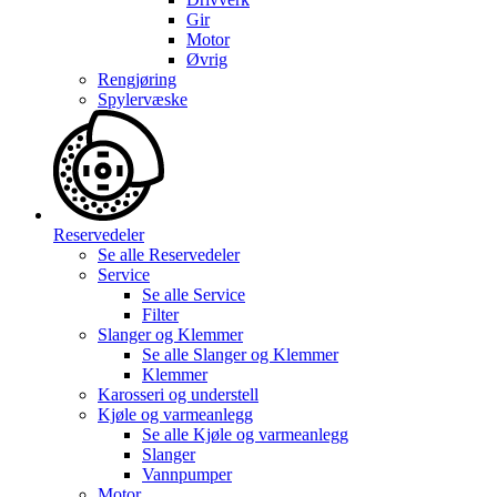
Gir
Motor
Øvrig
Rengjøring
Spylervæske
Reservedeler
Se alle
Reservedeler
Service
Se alle
Service
Filter
Slanger og Klemmer
Se alle
Slanger og Klemmer
Klemmer
Karosseri og understell
Kjøle og varmeanlegg
Se alle
Kjøle og varmeanlegg
Slanger
Vannpumper
Motor