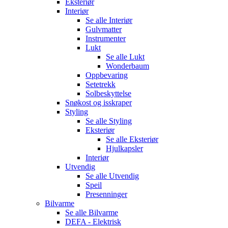
Eksteriør
Interiør
Se alle
Interiør
Gulvmatter
Instrumenter
Lukt
Se alle
Lukt
Wonderbaum
Oppbevaring
Setetrekk
Solbeskyttelse
Snøkost og isskraper
Styling
Se alle
Styling
Eksteriør
Se alle
Eksteriør
Hjulkapsler
Interiør
Utvendig
Se alle
Utvendig
Speil
Presenninger
Bilvarme
Se alle
Bilvarme
DEFA - Elektrisk