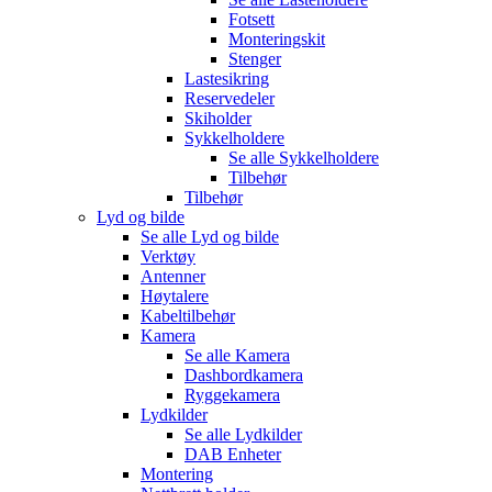
Fotsett
Monteringskit
Stenger
Lastesikring
Reservedeler
Skiholder
Sykkelholdere
Se alle
Sykkelholdere
Tilbehør
Tilbehør
Lyd og bilde
Se alle
Lyd og bilde
Verktøy
Antenner
Høytalere
Kabeltilbehør
Kamera
Se alle
Kamera
Dashbordkamera
Ryggekamera
Lydkilder
Se alle
Lydkilder
DAB Enheter
Montering