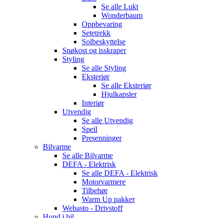
Se alle
Lukt
Wonderbaum
Oppbevaring
Setetrekk
Solbeskyttelse
Snøkost og isskraper
Styling
Se alle
Styling
Eksteriør
Se alle
Eksteriør
Hjulkapsler
Interiør
Utvendig
Se alle
Utvendig
Speil
Presenninger
Bilvarme
Se alle
Bilvarme
DEFA - Elektrisk
Se alle
DEFA - Elektrisk
Motorvarmere
Tilbehør
Warm Up pakker
Webasto - Drivstoff
Hund i bil