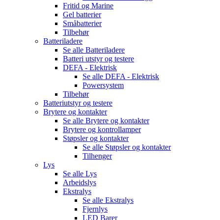
Fritid og Marine
Gel batterier
Småbatterier
Tilbehør
Batteriladere
Se alle
Batteriladere
Batteri utstyr og testere
DEFA - Elektrisk
Se alle
DEFA - Elektrisk
Powersystem
Tilbehør
Batteriutstyr og testere
Brytere og kontakter
Se alle
Brytere og kontakter
Brytere og kontrollamper
Støpsler og kontakter
Se alle
Støpsler og kontakter
Tilhenger
Lys
Se alle
Lys
Arbeidslys
Ekstralys
Se alle
Ekstralys
Fjernlys
LED Barer