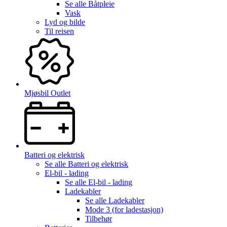
Se alle
Båtpleie
Vask
Lyd og bilde
Til reisen
Mjøsbil Outlet
Batteri og elektrisk
Se alle
Batteri og elektrisk
El-bil - lading
Se alle
El-bil - lading
Ladekabler
Se alle
Ladekabler
Mode 3 (for ladestasjon)
Tilbehør