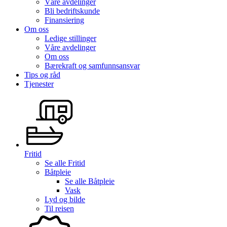
Våre avdelinger
Bli bedriftskunde
Finansiering
Om oss
Ledige stillinger
Våre avdelinger
Om oss
Bærekraft og samfunnsansvar
Tips og råd
Tjenester
Fritid
Se alle
Fritid
Båtpleie
Se alle
Båtpleie
Vask
Lyd og bilde
Til reisen