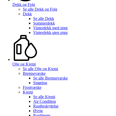
Dekk og Felg
Se alle
Dekk og Felg
Dekk
Se alle
Dekk
Sommerdekk
Vinterdekk med pigg
Vinterdekk uten pigg
Olje og Kjemi
Se alle
Olje og Kjemi
Bremsevæske
Se alle
Bremsevæske
Smøring
Frostvæske
Kjemi
Se alle
Kjemi
Air Condition
Rustbeskyttelse
Øvrig
Rustløsere