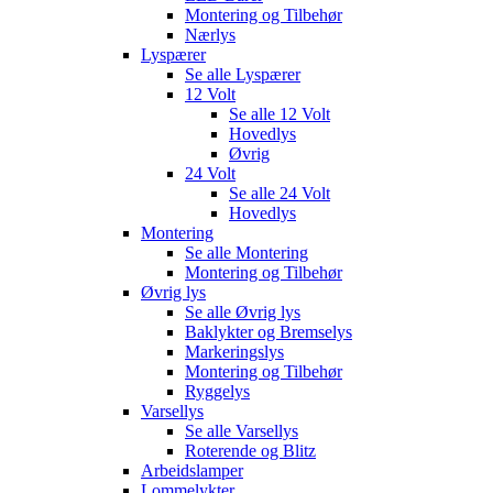
Montering og Tilbehør
Nærlys
Lyspærer
Se alle
Lyspærer
12 Volt
Se alle
12 Volt
Hovedlys
Øvrig
24 Volt
Se alle
24 Volt
Hovedlys
Montering
Se alle
Montering
Montering og Tilbehør
Øvrig lys
Se alle
Øvrig lys
Baklykter og Bremselys
Markeringslys
Montering og Tilbehør
Ryggelys
Varsellys
Se alle
Varsellys
Roterende og Blitz
Arbeidslamper
Lommelykter