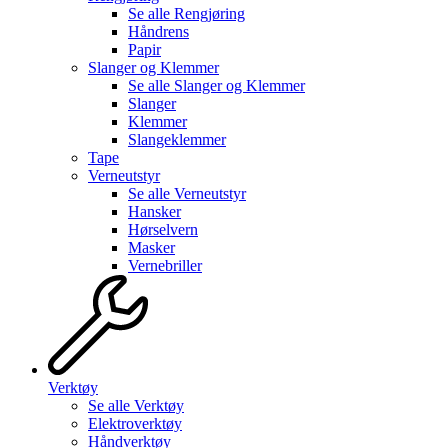
Se alle
Rengjøring
Håndrens
Papir
Slanger og Klemmer
Se alle
Slanger og Klemmer
Slanger
Klemmer
Slangeklemmer
Tape
Verneutstyr
Se alle
Verneutstyr
Hansker
Hørselvern
Masker
Vernebriller
Verktøy
Se alle
Verktøy
Elektroverktøy
Håndverktøy