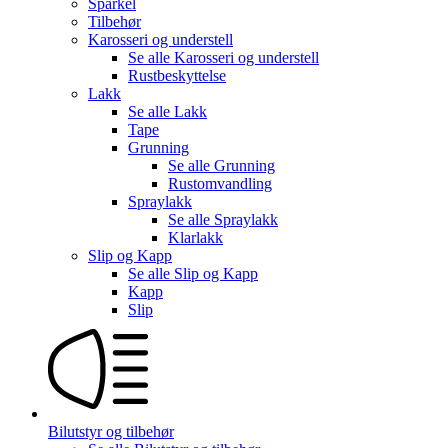
Sparkel
Tilbehør
Karosseri og understell
Se alle
Karosseri og understell
Rustbeskyttelse
Lakk
Se alle
Lakk
Tape
Grunning
Se alle
Grunning
Rustomvandling
Spraylakk
Se alle
Spraylakk
Klarlakk
Slip og Kapp
Se alle
Slip og Kapp
Kapp
Slip
Bilutstyr og tilbehør