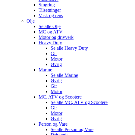
Smøring
Tilsetninger
Vask og rens
Olje
Se alle
Olje
MC og ATV
Motor og drivverk
Heavy Duty
Se alle
Heavy Duty
Gir
Motor
Øvrig
Marine
Se alle
Marine
Øvrig
Gir
Motor
MC, ATV og Scootere
Se alle
MC, ATV og Scootere
Gir
Motor
Øvrig
Person og Vare
Se alle
Person og Vare
Drivverk