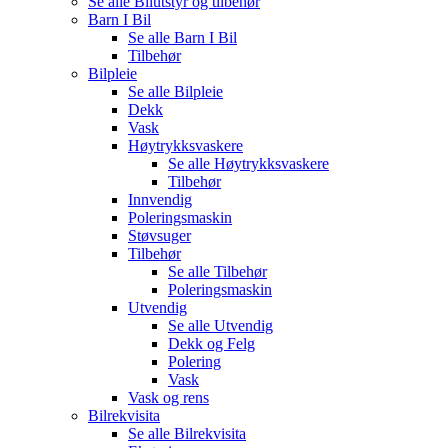
Se alle
Bilutstyr og tilbehør
Barn I Bil
Se alle
Barn I Bil
Tilbehør
Bilpleie
Se alle
Bilpleie
Dekk
Vask
Høytrykksvaskere
Se alle
Høytrykksvaskere
Tilbehør
Innvendig
Poleringsmaskin
Støvsuger
Tilbehør
Se alle
Tilbehør
Poleringsmaskin
Utvendig
Se alle
Utvendig
Dekk og Felg
Polering
Vask
Vask og rens
Bilrekvisita
Se alle
Bilrekvisita