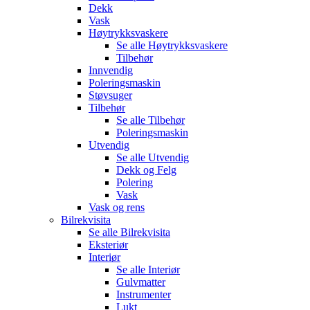
Dekk
Vask
Høytrykksvaskere
Se alle
Høytrykksvaskere
Tilbehør
Innvendig
Poleringsmaskin
Støvsuger
Tilbehør
Se alle
Tilbehør
Poleringsmaskin
Utvendig
Se alle
Utvendig
Dekk og Felg
Polering
Vask
Vask og rens
Bilrekvisita
Se alle
Bilrekvisita
Eksteriør
Interiør
Se alle
Interiør
Gulvmatter
Instrumenter
Lukt