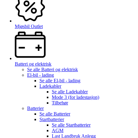
Mjøsbil Outlet
Batteri og elektrisk
Se alle
Batteri og elektrisk
El-bil - lading
Se alle
El-bil - lading
Ladekabler
Se alle
Ladekabler
Mode 3 (for ladestasjon)
Tilbehør
Batterier
Se alle
Batterier
Startbatterier
Se alle
Startbatterier
AGM
Last Landbruk Anlegg