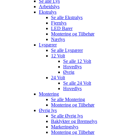
Se alle
Lys
Arbeidslys
Ekstralys
Se alle
Ekstralys
Fjernlys
LED Barer
Montering og Tilbehør
Nærlys
Lyspærer
Se alle
Lyspærer
12 Volt
Se alle
12 Volt
Hovedlys
Øvrig
24 Volt
Se alle
24 Volt
Hovedlys
Montering
Se alle
Montering
Montering og Tilbehør
Øvrig lys
Se alle
Øvrig lys
Baklykter og Bremselys
Markeringslys
Montering og Tilbehør