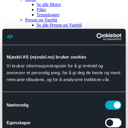
Se alle
Motor
Filter
Tennplugger
Person og Varebil
Se alle
Person og Varebil
Brems
Elektrisk
Bremser
Motor og drivverk
Universal
Se alle
Universal
Mjøsbil AS (mjosbil.no) bruker cookies
Bremsedeler
Vi bruker informasjonskapsler for å gi innhold og
Se alle
Bremsedeler
Bremsenippler
annonser et personlig preg, for å gi deg de beste og mest
Drivline og motor
relevante tilbudene, og for å analysere trafikken vår.
Se alle
Drivline og motor
Bensinpumpe
Eksosanlegg
Se alle
Eksosanlegg
Samtykkevalg
Reparasjonsmateriell
Nødvendig
Eksteriør
Se alle
Eksteriør
Horn og Tuter
Egenskaper
Speil
Interiør