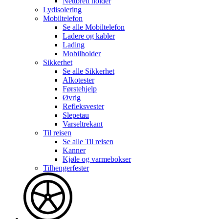
Nettbrett holder
Lydisolering
Mobiltelefon
Se alle
Mobiltelefon
Ladere og kabler
Lading
Mobilholder
Sikkerhet
Se alle
Sikkerhet
Alkotester
Førstehjelp
Øvrig
Refleksvester
Slepetau
Varseltrekant
Til reisen
Se alle
Til reisen
Kanner
Kjøle og varmebokser
Tilhengerfester