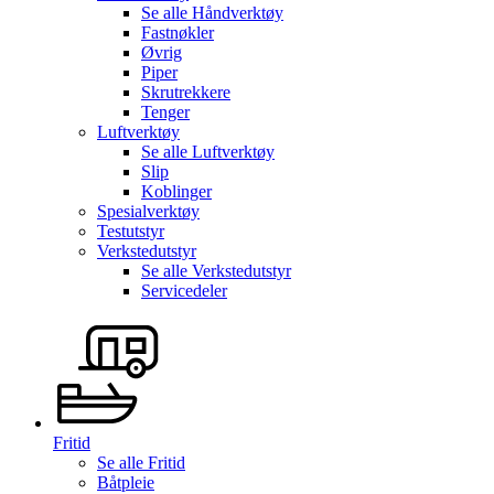
Se alle
Håndverktøy
Fastnøkler
Øvrig
Piper
Skrutrekkere
Tenger
Luftverktøy
Se alle
Luftverktøy
Slip
Koblinger
Spesialverktøy
Testutstyr
Verkstedutstyr
Se alle
Verkstedutstyr
Servicedeler
Fritid
Se alle
Fritid
Båtpleie