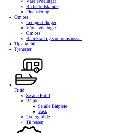
Våre avdelinger
Bli bedriftskunde
Finansiering
Om oss
Ledige stillinger
Våre avdelinger
Om oss
Bærekraft og samfunnsansvar
Tips og råd
Tjenester
Fritid
Se alle
Fritid
Båtpleie
Se alle
Båtpleie
Vask
Lyd og bilde
Til reisen