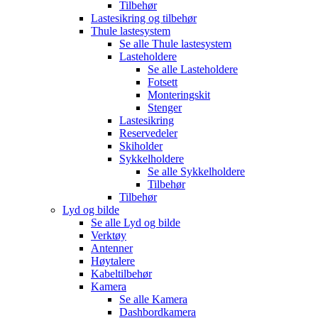
Tilbehør
Lastesikring og tilbehør
Thule lastesystem
Se alle
Thule lastesystem
Lasteholdere
Se alle
Lasteholdere
Fotsett
Monteringskit
Stenger
Lastesikring
Reservedeler
Skiholder
Sykkelholdere
Se alle
Sykkelholdere
Tilbehør
Tilbehør
Lyd og bilde
Se alle
Lyd og bilde
Verktøy
Antenner
Høytalere
Kabeltilbehør
Kamera
Se alle
Kamera
Dashbordkamera