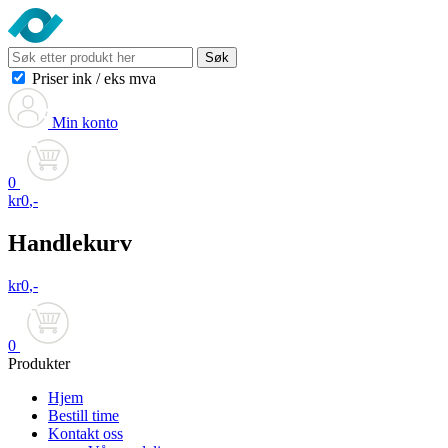
Søk
Priser ink
/
eks mva
Min konto
0
kr
0
,-
Handlekurv
kr
0
,-
0
Produkter
Hjem
Bestill time
Kontakt oss