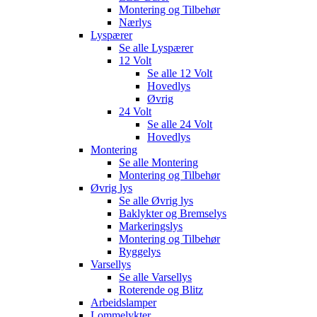
Montering og Tilbehør
Nærlys
Lyspærer
Se alle
Lyspærer
12 Volt
Se alle
12 Volt
Hovedlys
Øvrig
24 Volt
Se alle
24 Volt
Hovedlys
Montering
Se alle
Montering
Montering og Tilbehør
Øvrig lys
Se alle
Øvrig lys
Baklykter og Bremselys
Markeringslys
Montering og Tilbehør
Ryggelys
Varsellys
Se alle
Varsellys
Roterende og Blitz
Arbeidslamper
Lommelykter