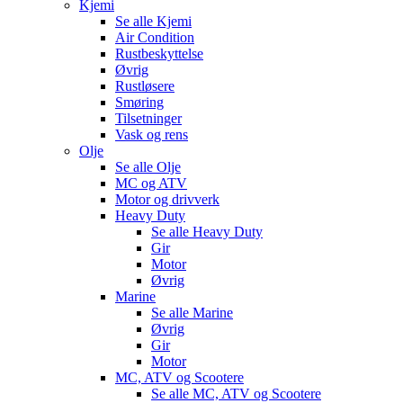
Kjemi
Se alle
Kjemi
Air Condition
Rustbeskyttelse
Øvrig
Rustløsere
Smøring
Tilsetninger
Vask og rens
Olje
Se alle
Olje
MC og ATV
Motor og drivverk
Heavy Duty
Se alle
Heavy Duty
Gir
Motor
Øvrig
Marine
Se alle
Marine
Øvrig
Gir
Motor
MC, ATV og Scootere
Se alle
MC, ATV og Scootere