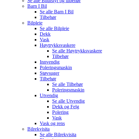
Se alle
Bilutstyr og tilbehør
Barn I Bil
Se alle
Barn I Bil
Tilbehør
Bilpleie
Se alle
Bilpleie
Dekk
Vask
Høytrykksvaskere
Se alle
Høytrykksvaskere
Tilbehør
Innvendig
Poleringsmaskin
Støvsuger
Tilbehør
Se alle
Tilbehør
Poleringsmaskin
Utvendig
Se alle
Utvendig
Dekk og Felg
Polering
Vask
Vask og rens
Bilrekvisita
Se alle
Bilrekvisita