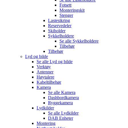
Fotsett
Monteringskit
Stenger
Lastesikring
Reservedeler
Skiholder
Sykkelholdere
Se alle
Sykkelholdere
Tilbehør
Tilbehør
Lyd og bilde
Se alle
Lyd og bilde
Verktøy
Antenner
Høytalere
Kabeltilbehør
Kamera
Se alle
Kamera
Dashbordkamera
Ryggekamera
Lydkilder
Se alle
Lydkilder
DAB Enheter
Montering