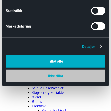
Se alle
Interiør
Sikkerhetsbelte
Statistikk
Tanklokk
Vindusviskere
Markedsføring
Detaljer
Tilhengere
Se alle
Tilhengere
Biltransport
Tillat alle
Maskinhenger
Yrkeshenger
Båthengere
Skaphengere
Ikke tillat
Varehengere
Reservedeler
Se alle
Reservedeler
Støpsler og kontakter
Aksel
Brems
Elektrisk
Se alle
Elektrisk