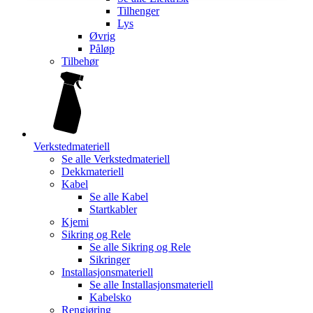
Tilhenger
Lys
Øvrig
Påløp
Tilbehør
Verkstedmateriell
Se alle
Verkstedmateriell
Dekkmateriell
Kabel
Se alle
Kabel
Startkabler
Kjemi
Sikring og Rele
Se alle
Sikring og Rele
Sikringer
Installasjonsmateriell
Se alle
Installasjonsmateriell
Kabelsko
Rengjøring