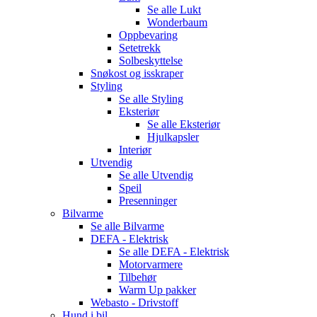
Se alle
Lukt
Wonderbaum
Oppbevaring
Setetrekk
Solbeskyttelse
Snøkost og isskraper
Styling
Se alle
Styling
Eksteriør
Se alle
Eksteriør
Hjulkapsler
Interiør
Utvendig
Se alle
Utvendig
Speil
Presenninger
Bilvarme
Se alle
Bilvarme
DEFA - Elektrisk
Se alle
DEFA - Elektrisk
Motorvarmere
Tilbehør
Warm Up pakker
Webasto - Drivstoff
Hund i bil