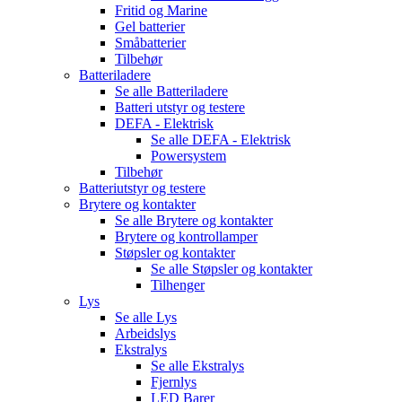
Fritid og Marine
Gel batterier
Småbatterier
Tilbehør
Batteriladere
Se alle
Batteriladere
Batteri utstyr og testere
DEFA - Elektrisk
Se alle
DEFA - Elektrisk
Powersystem
Tilbehør
Batteriutstyr og testere
Brytere og kontakter
Se alle
Brytere og kontakter
Brytere og kontrollamper
Støpsler og kontakter
Se alle
Støpsler og kontakter
Tilhenger
Lys
Se alle
Lys
Arbeidslys
Ekstralys
Se alle
Ekstralys
Fjernlys
LED Barer