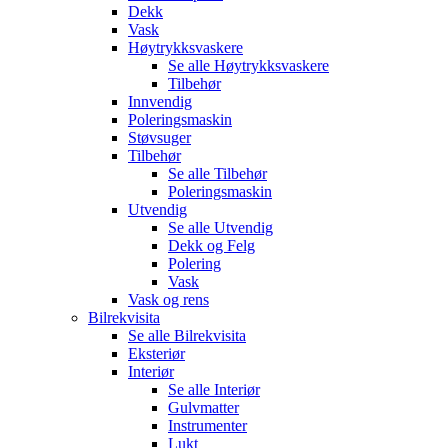
Dekk
Vask
Høytrykksvaskere
Se alle
Høytrykksvaskere
Tilbehør
Innvendig
Poleringsmaskin
Støvsuger
Tilbehør
Se alle
Tilbehør
Poleringsmaskin
Utvendig
Se alle
Utvendig
Dekk og Felg
Polering
Vask
Vask og rens
Bilrekvisita
Se alle
Bilrekvisita
Eksteriør
Interiør
Se alle
Interiør
Gulvmatter
Instrumenter
Lukt