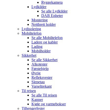
Ryggekamera
Lydkilder
Se alle
Lydkilder
DAB Enheter
Montering
Nettbrett holder
Lydisolering
Mobiltelefon
Se alle
Mobiltelefon
Ladere og kabler
Lading
Mobilholder
Sikkerhet
Se alle
Sikkerhet
Alkotester
Førstehjelp
Øvrig
Refleksvester
Slepetau
Varseltrekant
Til reisen
Se alle
Til reisen
Kanner
Kjøle og varmebokser
Tilhengerfester