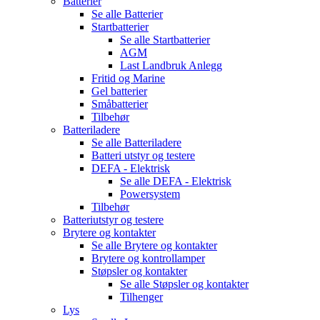
Batterier
Se alle
Batterier
Startbatterier
Se alle
Startbatterier
AGM
Last Landbruk Anlegg
Fritid og Marine
Gel batterier
Småbatterier
Tilbehør
Batteriladere
Se alle
Batteriladere
Batteri utstyr og testere
DEFA - Elektrisk
Se alle
DEFA - Elektrisk
Powersystem
Tilbehør
Batteriutstyr og testere
Brytere og kontakter
Se alle
Brytere og kontakter
Brytere og kontrollamper
Støpsler og kontakter
Se alle
Støpsler og kontakter
Tilhenger
Lys