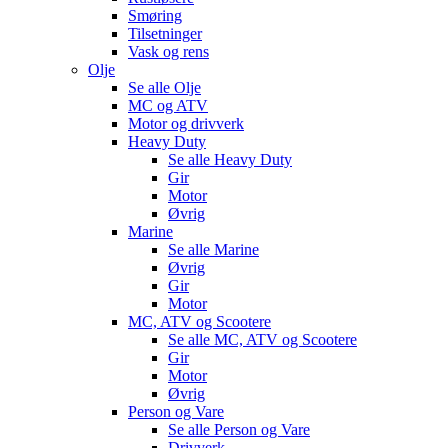
Smøring
Tilsetninger
Vask og rens
Olje
Se alle
Olje
MC og ATV
Motor og drivverk
Heavy Duty
Se alle
Heavy Duty
Gir
Motor
Øvrig
Marine
Se alle
Marine
Øvrig
Gir
Motor
MC, ATV og Scootere
Se alle
MC, ATV og Scootere
Gir
Motor
Øvrig
Person og Vare
Se alle
Person og Vare
Drivverk