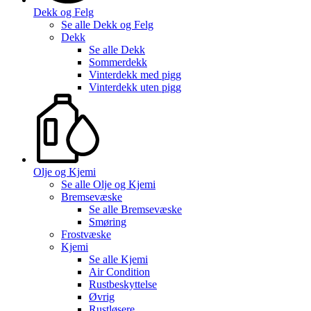
Dekk og Felg
Se alle
Dekk og Felg
Dekk
Se alle
Dekk
Sommerdekk
Vinterdekk med pigg
Vinterdekk uten pigg
Olje og Kjemi
Se alle
Olje og Kjemi
Bremsevæske
Se alle
Bremsevæske
Smøring
Frostvæske
Kjemi
Se alle
Kjemi
Air Condition
Rustbeskyttelse
Øvrig
Rustløsere