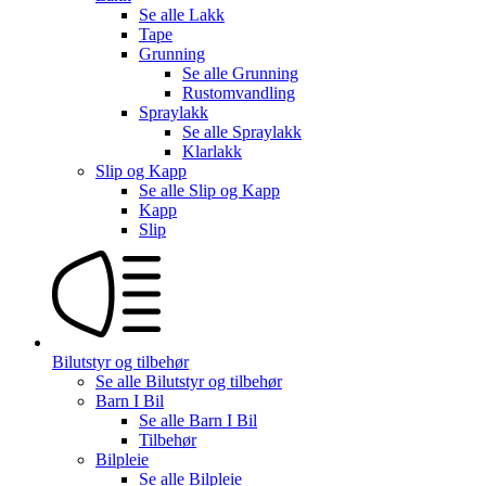
Se alle
Lakk
Tape
Grunning
Se alle
Grunning
Rustomvandling
Spraylakk
Se alle
Spraylakk
Klarlakk
Slip og Kapp
Se alle
Slip og Kapp
Kapp
Slip
Bilutstyr og tilbehør
Se alle
Bilutstyr og tilbehør
Barn I Bil
Se alle
Barn I Bil
Tilbehør
Bilpleie
Se alle
Bilpleie