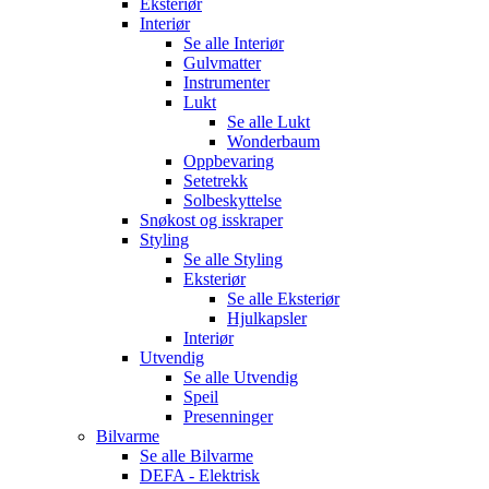
Eksteriør
Interiør
Se alle
Interiør
Gulvmatter
Instrumenter
Lukt
Se alle
Lukt
Wonderbaum
Oppbevaring
Setetrekk
Solbeskyttelse
Snøkost og isskraper
Styling
Se alle
Styling
Eksteriør
Se alle
Eksteriør
Hjulkapsler
Interiør
Utvendig
Se alle
Utvendig
Speil
Presenninger
Bilvarme
Se alle
Bilvarme
DEFA - Elektrisk