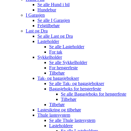
Se alle
Hund i bil
Hundebur
I Garasjen
Se alle
I Garasjen
Felgtilbehør
Last og Dra
Se alle
Last og Dra
Lasteholder
Se alle
Lasteholder
For tak
Sykkelholder
Se alle
Sykkelholder
For hengerfeste
Tilbehør
Tak- og bagasjebokser
Se alle
Tak- og bagasjebokser
Bagasjeboks for hengerfeste
Se alle
Bagasjeboks for hengerfeste
Tilbehør
Tilbehør
Lastesikring og tilbehør
Thule lastesystem
Se alle
Thule lastesystem
Lasteholdere
Se alle
Lasteholdere