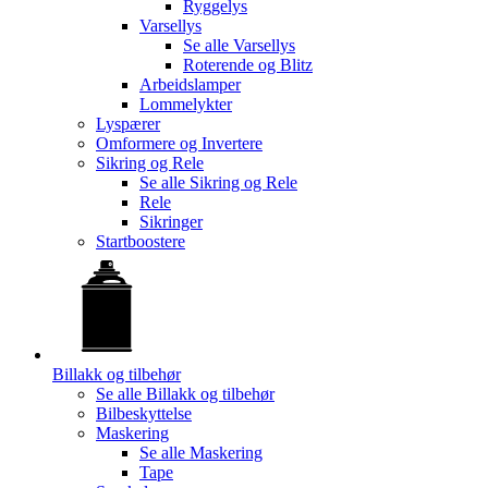
Ryggelys
Varsellys
Se alle
Varsellys
Roterende og Blitz
Arbeidslamper
Lommelykter
Lyspærer
Omformere og Invertere
Sikring og Rele
Se alle
Sikring og Rele
Rele
Sikringer
Startboostere
Billakk og tilbehør
Se alle
Billakk og tilbehør
Bilbeskyttelse
Maskering
Se alle
Maskering
Tape