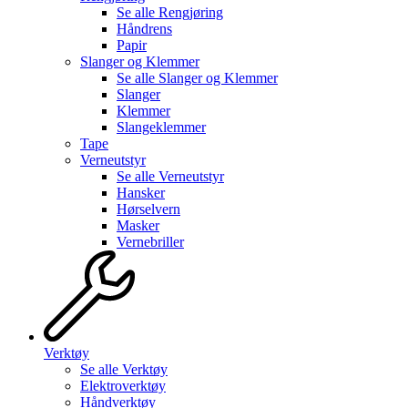
Se alle
Rengjøring
Håndrens
Papir
Slanger og Klemmer
Se alle
Slanger og Klemmer
Slanger
Klemmer
Slangeklemmer
Tape
Verneutstyr
Se alle
Verneutstyr
Hansker
Hørselvern
Masker
Vernebriller
Verktøy
Se alle
Verktøy
Elektroverktøy
Håndverktøy