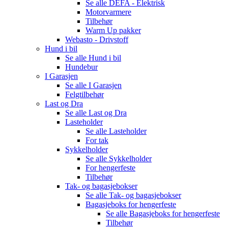
Se alle
DEFA - Elektrisk
Motorvarmere
Tilbehør
Warm Up pakker
Webasto - Drivstoff
Hund i bil
Se alle
Hund i bil
Hundebur
I Garasjen
Se alle
I Garasjen
Felgtilbehør
Last og Dra
Se alle
Last og Dra
Lasteholder
Se alle
Lasteholder
For tak
Sykkelholder
Se alle
Sykkelholder
For hengerfeste
Tilbehør
Tak- og bagasjebokser
Se alle
Tak- og bagasjebokser
Bagasjeboks for hengerfeste
Se alle
Bagasjeboks for hengerfeste
Tilbehør