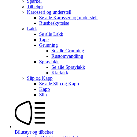
Sparkel
Tilbehør
Karosseri og understell
Se alle
Karosseri og understell
Rustbeskyttelse
Lakk
Se alle
Lakk
Tape
Grunning
Se alle
Grunning
Rustomvandling
Spraylakk
Se alle
Spraylakk
Klarlakk
Slip og Kapp
Se alle
Slip og Kapp
Kapp
Slip
Bilutstyr og tilbehør