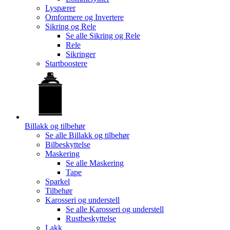
Lyspærer
Omformere og Invertere
Sikring og Rele
Se alle
Sikring og Rele
Rele
Sikringer
Startboostere
Billakk og tilbehør
Se alle
Billakk og tilbehør
Bilbeskyttelse
Maskering
Se alle
Maskering
Tape
Sparkel
Tilbehør
Karosseri og understell
Se alle
Karosseri og understell
Rustbeskyttelse
Lakk