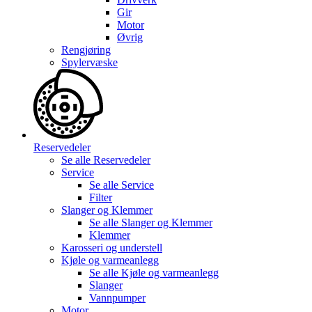
Gir
Motor
Øvrig
Rengjøring
Spylervæske
Reservedeler
Se alle
Reservedeler
Service
Se alle
Service
Filter
Slanger og Klemmer
Se alle
Slanger og Klemmer
Klemmer
Karosseri og understell
Kjøle og varmeanlegg
Se alle
Kjøle og varmeanlegg
Slanger
Vannpumper
Motor