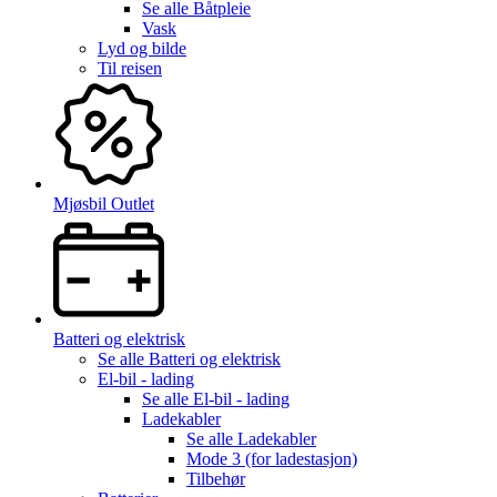
Se alle
Båtpleie
Vask
Lyd og bilde
Til reisen
Mjøsbil Outlet
Batteri og elektrisk
Se alle
Batteri og elektrisk
El-bil - lading
Se alle
El-bil - lading
Ladekabler
Se alle
Ladekabler
Mode 3 (for ladestasjon)
Tilbehør