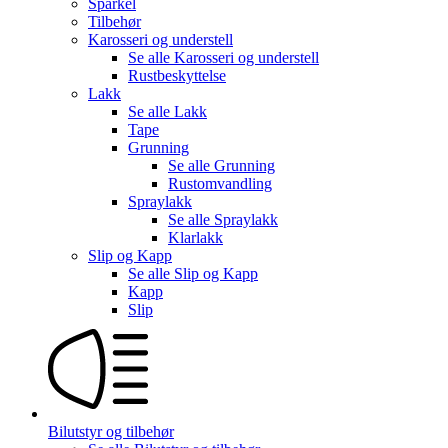
Sparkel
Tilbehør
Karosseri og understell
Se alle
Karosseri og understell
Rustbeskyttelse
Lakk
Se alle
Lakk
Tape
Grunning
Se alle
Grunning
Rustomvandling
Spraylakk
Se alle
Spraylakk
Klarlakk
Slip og Kapp
Se alle
Slip og Kapp
Kapp
Slip
Bilutstyr og tilbehør