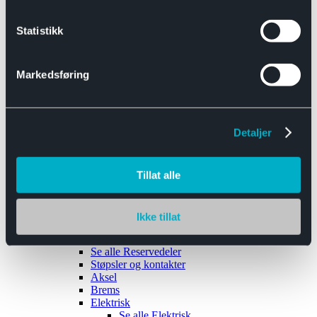
Se alle
Interiør
Sikkerhetsbelte
Statistikk
Tanklokk
Vindusviskere
Markedsføring
Detaljer
Tilhengere
Se alle
Tilhengere
Biltransport
Tillat alle
Maskinhenger
Yrkeshenger
Båthengere
Skaphengere
Ikke tillat
Varehengere
Reservedeler
Se alle
Reservedeler
Støpsler og kontakter
Aksel
Brems
Elektrisk
Se alle
Elektrisk