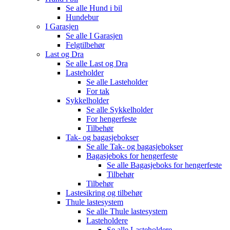
Se alle
Hund i bil
Hundebur
I Garasjen
Se alle
I Garasjen
Felgtilbehør
Last og Dra
Se alle
Last og Dra
Lasteholder
Se alle
Lasteholder
For tak
Sykkelholder
Se alle
Sykkelholder
For hengerfeste
Tilbehør
Tak- og bagasjebokser
Se alle
Tak- og bagasjebokser
Bagasjeboks for hengerfeste
Se alle
Bagasjeboks for hengerfeste
Tilbehør
Tilbehør
Lastesikring og tilbehør
Thule lastesystem
Se alle
Thule lastesystem
Lasteholdere
Se alle
Lasteholdere