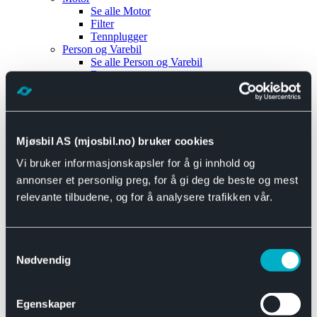
Se alle
Motor
Filter
Tennplugger
Person og Varebil
Se alle
Person og Varebil
Brems
Elektrisk
Bremser
Motor og drivverk
Universal
Se alle
Universal
Mjøsbil AS (mjosbil.no) bruker cookies
Bremsedeler
Vi bruker informasjonskapsler for å gi innhold og
Se alle
Bremsedeler
Bremsenippler
annonser et personlig preg, for å gi deg de beste og mest
Drivline og motor
relevante tilbudene, og for å analysere trafikken vår.
Se alle
Drivline og motor
Bensinpumpe
Eksosanlegg
Se alle
Eksosanlegg
Samtykkevalg
Reparasjonsmateriell
Nødvendig
Eksteriør
Se alle
Eksteriør
Horn og Tuter
Egenskaper
Speil
Interiør