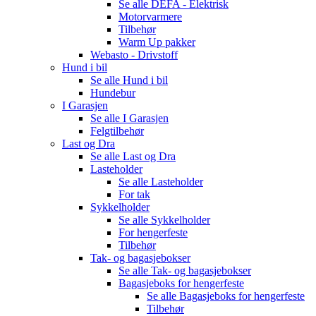
Se alle
DEFA - Elektrisk
Motorvarmere
Tilbehør
Warm Up pakker
Webasto - Drivstoff
Hund i bil
Se alle
Hund i bil
Hundebur
I Garasjen
Se alle
I Garasjen
Felgtilbehør
Last og Dra
Se alle
Last og Dra
Lasteholder
Se alle
Lasteholder
For tak
Sykkelholder
Se alle
Sykkelholder
For hengerfeste
Tilbehør
Tak- og bagasjebokser
Se alle
Tak- og bagasjebokser
Bagasjeboks for hengerfeste
Se alle
Bagasjeboks for hengerfeste
Tilbehør