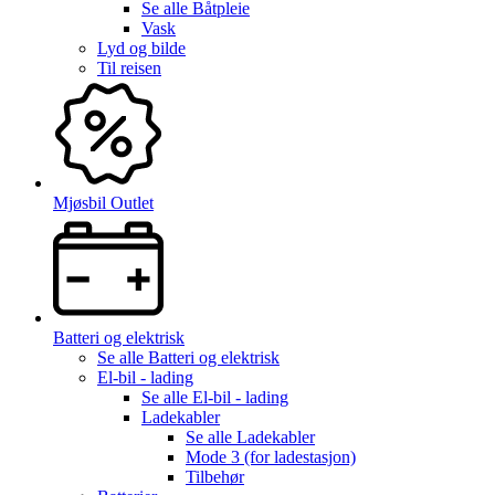
Se alle
Båtpleie
Vask
Lyd og bilde
Til reisen
Mjøsbil Outlet
Batteri og elektrisk
Se alle
Batteri og elektrisk
El-bil - lading
Se alle
El-bil - lading
Ladekabler
Se alle
Ladekabler
Mode 3 (for ladestasjon)
Tilbehør