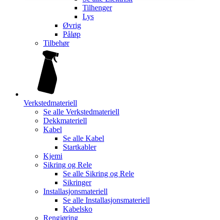
Tilhenger
Lys
Øvrig
Påløp
Tilbehør
Verkstedmateriell
Se alle
Verkstedmateriell
Dekkmateriell
Kabel
Se alle
Kabel
Startkabler
Kjemi
Sikring og Rele
Se alle
Sikring og Rele
Sikringer
Installasjonsmateriell
Se alle
Installasjonsmateriell
Kabelsko
Rengjøring