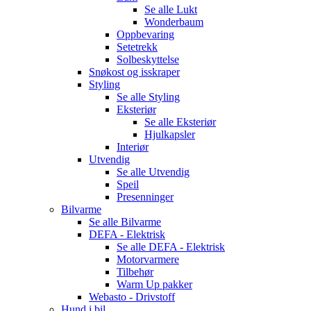
Se alle
Lukt
Wonderbaum
Oppbevaring
Setetrekk
Solbeskyttelse
Snøkost og isskraper
Styling
Se alle
Styling
Eksteriør
Se alle
Eksteriør
Hjulkapsler
Interiør
Utvendig
Se alle
Utvendig
Speil
Presenninger
Bilvarme
Se alle
Bilvarme
DEFA - Elektrisk
Se alle
DEFA - Elektrisk
Motorvarmere
Tilbehør
Warm Up pakker
Webasto - Drivstoff
Hund i bil