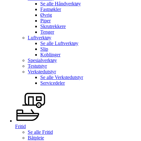
Se alle
Håndverktøy
Fastnøkler
Øvrig
Piper
Skrutrekkere
Tenger
Luftverktøy
Se alle
Luftverktøy
Slip
Koblinger
Spesialverktøy
Testutstyr
Verkstedutstyr
Se alle
Verkstedutstyr
Servicedeler
Fritid
Se alle
Fritid
Båtpleie