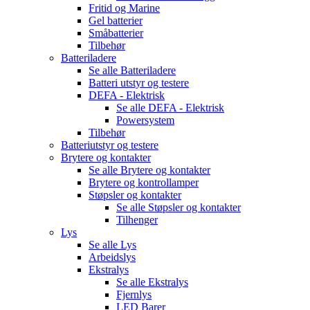
Fritid og Marine
Gel batterier
Småbatterier
Tilbehør
Batteriladere
Se alle
Batteriladere
Batteri utstyr og testere
DEFA - Elektrisk
Se alle
DEFA - Elektrisk
Powersystem
Tilbehør
Batteriutstyr og testere
Brytere og kontakter
Se alle
Brytere og kontakter
Brytere og kontrollamper
Støpsler og kontakter
Se alle
Støpsler og kontakter
Tilhenger
Lys
Se alle
Lys
Arbeidslys
Ekstralys
Se alle
Ekstralys
Fjernlys
LED Barer