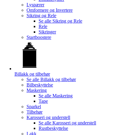
Lyspærer
Omformere og Invertere
Sikring og Rele
Se alle
Sikring og Rele
Rele
Sikringer
Startboostere
Billakk og tilbehør
Se alle
Billakk og tilbehør
Bilbeskyttelse
Maskering
Se alle
Maskering
Tape
Sparkel
Tilbehør
Karosseri og understell
Se alle
Karosseri og understell
Rustbeskyttelse
Lakk