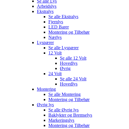
Se alle
Lys
Arbeidslys
Ekstralys
Se alle
Ekstralys
Fjernlys
LED Barer
Montering og Tilbehør
Nærlys
Lyspærer
Se alle
Lyspærer
12 Volt
Se alle
12 Volt
Hovedlys
Øvrig
24 Volt
Se alle
24 Volt
Hovedlys
Montering
Se alle
Montering
Montering og Tilbehør
Øvrig lys
Se alle
Øvrig lys
Baklykter og Bremselys
Markeringslys
Montering og Tilbehør