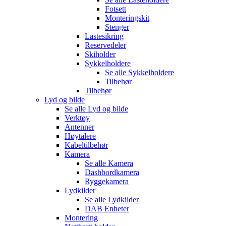
Fotsett
Monteringskit
Stenger
Lastesikring
Reservedeler
Skiholder
Sykkelholdere
Se alle
Sykkelholdere
Tilbehør
Tilbehør
Lyd og bilde
Se alle
Lyd og bilde
Verktøy
Antenner
Høytalere
Kabeltilbehør
Kamera
Se alle
Kamera
Dashbordkamera
Ryggekamera
Lydkilder
Se alle
Lydkilder
DAB Enheter
Montering