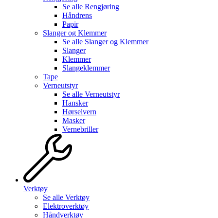
Se alle
Rengjøring
Håndrens
Papir
Slanger og Klemmer
Se alle
Slanger og Klemmer
Slanger
Klemmer
Slangeklemmer
Tape
Verneutstyr
Se alle
Verneutstyr
Hansker
Hørselvern
Masker
Vernebriller
Verktøy
Se alle
Verktøy
Elektroverktøy
Håndverktøy