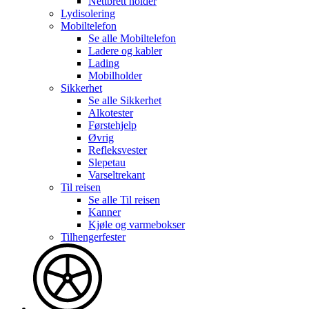
Nettbrett holder
Lydisolering
Mobiltelefon
Se alle
Mobiltelefon
Ladere og kabler
Lading
Mobilholder
Sikkerhet
Se alle
Sikkerhet
Alkotester
Førstehjelp
Øvrig
Refleksvester
Slepetau
Varseltrekant
Til reisen
Se alle
Til reisen
Kanner
Kjøle og varmebokser
Tilhengerfester