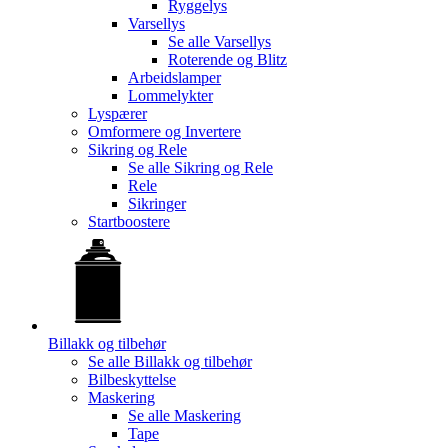
Ryggelys
Varsellys
Se alle
Varsellys
Roterende og Blitz
Arbeidslamper
Lommelykter
Lyspærer
Omformere og Invertere
Sikring og Rele
Se alle
Sikring og Rele
Rele
Sikringer
Startboostere
Billakk og tilbehør
Se alle
Billakk og tilbehør
Bilbeskyttelse
Maskering
Se alle
Maskering
Tape