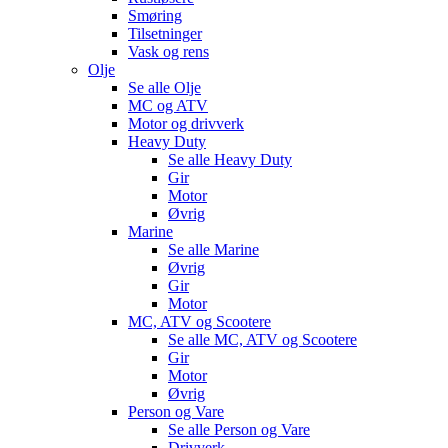
Smøring
Tilsetninger
Vask og rens
Olje
Se alle
Olje
MC og ATV
Motor og drivverk
Heavy Duty
Se alle
Heavy Duty
Gir
Motor
Øvrig
Marine
Se alle
Marine
Øvrig
Gir
Motor
MC, ATV og Scootere
Se alle
MC, ATV og Scootere
Gir
Motor
Øvrig
Person og Vare
Se alle
Person og Vare
Drivverk