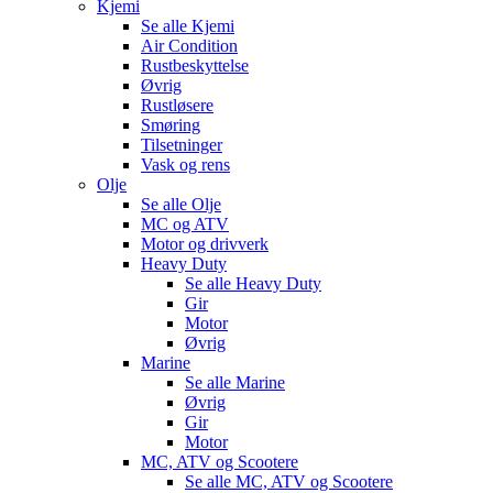
Kjemi
Se alle
Kjemi
Air Condition
Rustbeskyttelse
Øvrig
Rustløsere
Smøring
Tilsetninger
Vask og rens
Olje
Se alle
Olje
MC og ATV
Motor og drivverk
Heavy Duty
Se alle
Heavy Duty
Gir
Motor
Øvrig
Marine
Se alle
Marine
Øvrig
Gir
Motor
MC, ATV og Scootere
Se alle
MC, ATV og Scootere