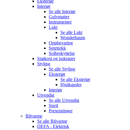
Eksteriør
Interiør
Se alle
Interiør
Gulvmatter
Instrumenter
Lukt
Se alle
Lukt
Wonderbaum
Oppbevaring
Setetrekk
Solbeskyttelse
Snøkost og isskraper
Styling
Se alle
Styling
Eksteriør
Se alle
Eksteriør
Hjulkapsler
Interiør
Utvendig
Se alle
Utvendig
Speil
Presenninger
Bilvarme
Se alle
Bilvarme
DEFA - Elektrisk