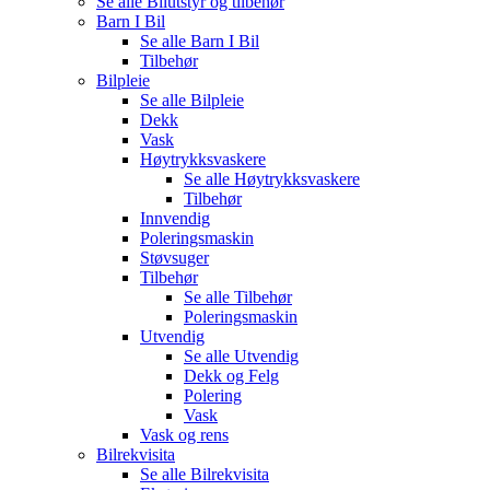
Se alle
Bilutstyr og tilbehør
Barn I Bil
Se alle
Barn I Bil
Tilbehør
Bilpleie
Se alle
Bilpleie
Dekk
Vask
Høytrykksvaskere
Se alle
Høytrykksvaskere
Tilbehør
Innvendig
Poleringsmaskin
Støvsuger
Tilbehør
Se alle
Tilbehør
Poleringsmaskin
Utvendig
Se alle
Utvendig
Dekk og Felg
Polering
Vask
Vask og rens
Bilrekvisita
Se alle
Bilrekvisita