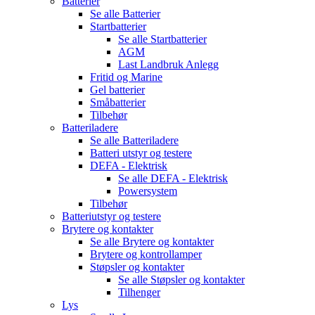
Batterier
Se alle
Batterier
Startbatterier
Se alle
Startbatterier
AGM
Last Landbruk Anlegg
Fritid og Marine
Gel batterier
Småbatterier
Tilbehør
Batteriladere
Se alle
Batteriladere
Batteri utstyr og testere
DEFA - Elektrisk
Se alle
DEFA - Elektrisk
Powersystem
Tilbehør
Batteriutstyr og testere
Brytere og kontakter
Se alle
Brytere og kontakter
Brytere og kontrollamper
Støpsler og kontakter
Se alle
Støpsler og kontakter
Tilhenger
Lys