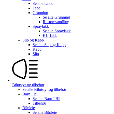
Se alle
Lakk
Tape
Grunning
Se alle
Grunning
Rustomvandling
Spraylakk
Se alle
Spraylakk
Klarlakk
Slip og Kapp
Se alle
Slip og Kapp
Kapp
Slip
Bilutstyr og tilbehør
Se alle
Bilutstyr og tilbehør
Barn I Bil
Se alle
Barn I Bil
Tilbehør
Bilpleie
Se alle
Bilpleie