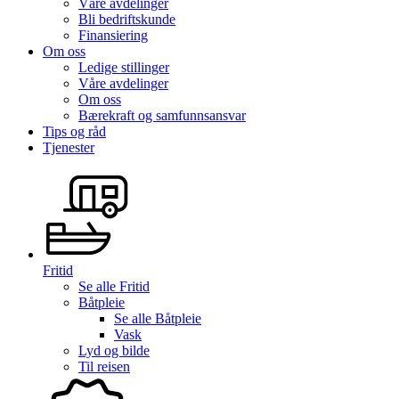
Våre avdelinger
Bli bedriftskunde
Finansiering
Om oss
Ledige stillinger
Våre avdelinger
Om oss
Bærekraft og samfunnsansvar
Tips og råd
Tjenester
Fritid
Se alle
Fritid
Båtpleie
Se alle
Båtpleie
Vask
Lyd og bilde
Til reisen