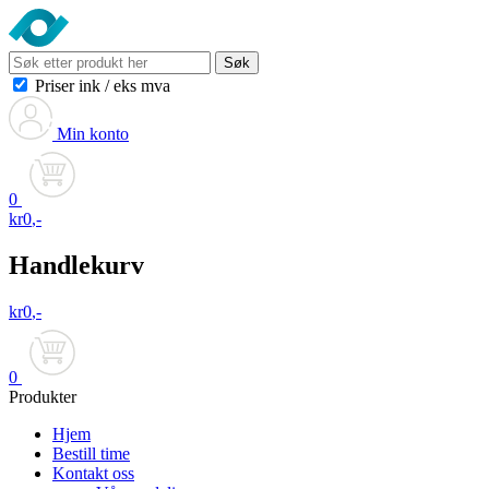
Søk
Priser ink
/
eks mva
Min konto
0
kr
0
,-
Handlekurv
kr
0
,-
0
Produkter
Hjem
Bestill time
Kontakt oss