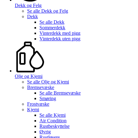
Dekk og Felg
Se alle
Dekk og Felg
Dekk
Se alle
Dekk
Sommerdekk
Vinterdekk med pigg
Vinterdekk uten pigg
Olje og Kjemi
Se alle
Olje og Kjemi
Bremsevæske
Se alle
Bremsevæske
Smøring
Frostvæske
Kjemi
Se alle
Kjemi
Air Condition
Rustbeskyttelse
Øvrig
Rustløsere