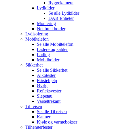
Ryggekamera
Lydkilder
Se alle
Lydkilder
DAB Enheter
Montering
Nettbrett holder
Lydisolering
Mobiltelefon
Se alle
Mobiltelefon
Ladere og kabler
Lading
Mobilholder
Sikkerhet
Se alle
Sikkerhet
Alkotester
Førstehjelp
Øvrig
Refleksvester
Slepetau
Varseltrekant
Til reisen
Se alle
Til reisen
Kanner
Kjøle og varmebokser
Tilhengerfester