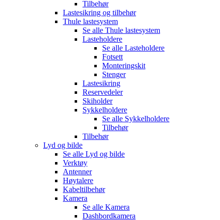
Tilbehør
Lastesikring og tilbehør
Thule lastesystem
Se alle
Thule lastesystem
Lasteholdere
Se alle
Lasteholdere
Fotsett
Monteringskit
Stenger
Lastesikring
Reservedeler
Skiholder
Sykkelholdere
Se alle
Sykkelholdere
Tilbehør
Tilbehør
Lyd og bilde
Se alle
Lyd og bilde
Verktøy
Antenner
Høytalere
Kabeltilbehør
Kamera
Se alle
Kamera
Dashbordkamera