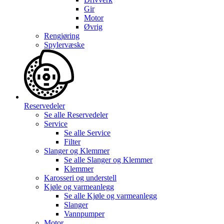
Gir
Motor
Øvrig
Rengjøring
Spylervæske
Reservedeler
Se alle
Reservedeler
Service
Se alle
Service
Filter
Slanger og Klemmer
Se alle
Slanger og Klemmer
Klemmer
Karosseri og understell
Kjøle og varmeanlegg
Se alle
Kjøle og varmeanlegg
Slanger
Vannpumper
Motor