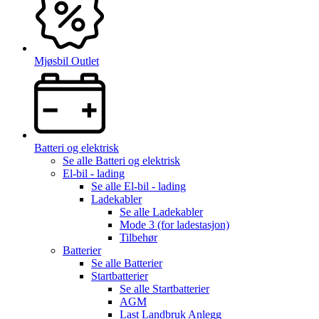
Mjøsbil Outlet
Batteri og elektrisk
Se alle
Batteri og elektrisk
El-bil - lading
Se alle
El-bil - lading
Ladekabler
Se alle
Ladekabler
Mode 3 (for ladestasjon)
Tilbehør
Batterier
Se alle
Batterier
Startbatterier
Se alle
Startbatterier
AGM
Last Landbruk Anlegg