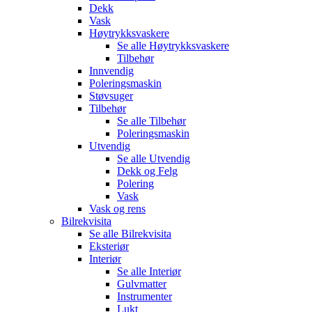
Dekk
Vask
Høytrykksvaskere
Se alle
Høytrykksvaskere
Tilbehør
Innvendig
Poleringsmaskin
Støvsuger
Tilbehør
Se alle
Tilbehør
Poleringsmaskin
Utvendig
Se alle
Utvendig
Dekk og Felg
Polering
Vask
Vask og rens
Bilrekvisita
Se alle
Bilrekvisita
Eksteriør
Interiør
Se alle
Interiør
Gulvmatter
Instrumenter
Lukt