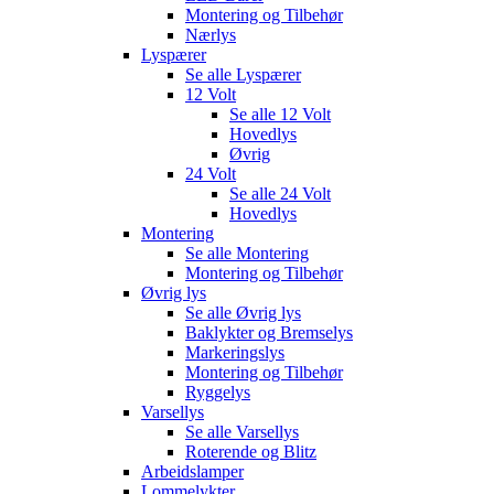
Montering og Tilbehør
Nærlys
Lyspærer
Se alle
Lyspærer
12 Volt
Se alle
12 Volt
Hovedlys
Øvrig
24 Volt
Se alle
24 Volt
Hovedlys
Montering
Se alle
Montering
Montering og Tilbehør
Øvrig lys
Se alle
Øvrig lys
Baklykter og Bremselys
Markeringslys
Montering og Tilbehør
Ryggelys
Varsellys
Se alle
Varsellys
Roterende og Blitz
Arbeidslamper
Lommelykter