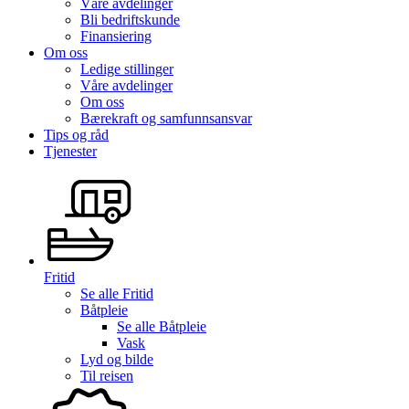
Våre avdelinger
Bli bedriftskunde
Finansiering
Om oss
Ledige stillinger
Våre avdelinger
Om oss
Bærekraft og samfunnsansvar
Tips og råd
Tjenester
Fritid
Se alle
Fritid
Båtpleie
Se alle
Båtpleie
Vask
Lyd og bilde
Til reisen