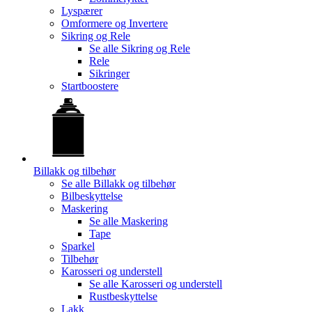
Lyspærer
Omformere og Invertere
Sikring og Rele
Se alle
Sikring og Rele
Rele
Sikringer
Startboostere
Billakk og tilbehør
Se alle
Billakk og tilbehør
Bilbeskyttelse
Maskering
Se alle
Maskering
Tape
Sparkel
Tilbehør
Karosseri og understell
Se alle
Karosseri og understell
Rustbeskyttelse
Lakk