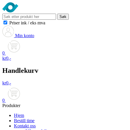
Søk
Priser ink
/
eks mva
Min konto
0
kr
0
,-
Handlekurv
kr
0
,-
0
Produkter
Hjem
Bestill time
Kontakt oss