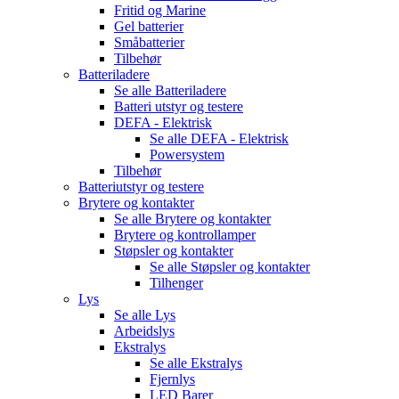
Fritid og Marine
Gel batterier
Småbatterier
Tilbehør
Batteriladere
Se alle
Batteriladere
Batteri utstyr og testere
DEFA - Elektrisk
Se alle
DEFA - Elektrisk
Powersystem
Tilbehør
Batteriutstyr og testere
Brytere og kontakter
Se alle
Brytere og kontakter
Brytere og kontrollamper
Støpsler og kontakter
Se alle
Støpsler og kontakter
Tilhenger
Lys
Se alle
Lys
Arbeidslys
Ekstralys
Se alle
Ekstralys
Fjernlys
LED Barer