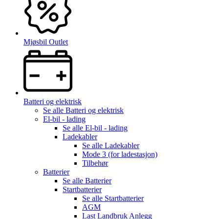
Mjøsbil Outlet
Batteri og elektrisk
Se alle
Batteri og elektrisk
El-bil - lading
Se alle
El-bil - lading
Ladekabler
Se alle
Ladekabler
Mode 3 (for ladestasjon)
Tilbehør
Batterier
Se alle
Batterier
Startbatterier
Se alle
Startbatterier
AGM
Last Landbruk Anlegg