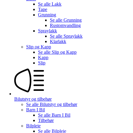
Se alle
Lakk
Tape
Grunning
Se alle
Grunning
Rustomvandling
Spraylakk
Se alle
Spraylakk
Klarlakk
Slip og Kapp
Se alle
Slip og Kapp
Kapp
Slip
Bilutstyr og tilbehør
Se alle
Bilutstyr og tilbehør
Barn I Bil
Se alle
Barn I Bil
Tilbehør
Bilpleie
Se alle
Bilpleie