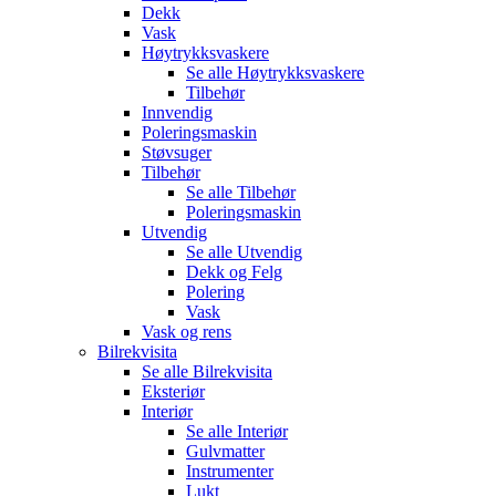
Dekk
Vask
Høytrykksvaskere
Se alle
Høytrykksvaskere
Tilbehør
Innvendig
Poleringsmaskin
Støvsuger
Tilbehør
Se alle
Tilbehør
Poleringsmaskin
Utvendig
Se alle
Utvendig
Dekk og Felg
Polering
Vask
Vask og rens
Bilrekvisita
Se alle
Bilrekvisita
Eksteriør
Interiør
Se alle
Interiør
Gulvmatter
Instrumenter
Lukt