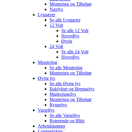
Montering og Tilbehør
Nærlys
Lyspærer
Se alle
Lyspærer
12 Volt
Se alle
12 Volt
Hovedlys
Øvrig
24 Volt
Se alle
24 Volt
Hovedlys
Montering
Se alle
Montering
Montering og Tilbehør
Øvrig lys
Se alle
Øvrig lys
Baklykter og Bremselys
Markeringslys
Montering og Tilbehør
Ryggelys
Varsellys
Se alle
Varsellys
Roterende og Blitz
Arbeidslamper
Lommelykter