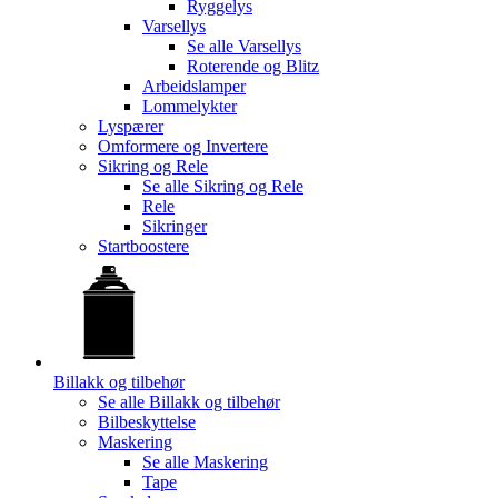
Ryggelys
Varsellys
Se alle
Varsellys
Roterende og Blitz
Arbeidslamper
Lommelykter
Lyspærer
Omformere og Invertere
Sikring og Rele
Se alle
Sikring og Rele
Rele
Sikringer
Startboostere
Billakk og tilbehør
Se alle
Billakk og tilbehør
Bilbeskyttelse
Maskering
Se alle
Maskering
Tape