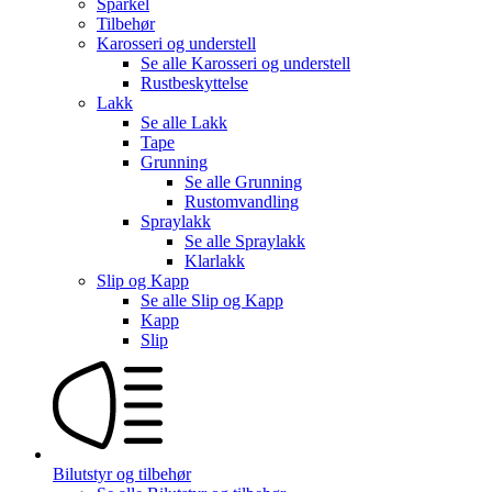
Sparkel
Tilbehør
Karosseri og understell
Se alle
Karosseri og understell
Rustbeskyttelse
Lakk
Se alle
Lakk
Tape
Grunning
Se alle
Grunning
Rustomvandling
Spraylakk
Se alle
Spraylakk
Klarlakk
Slip og Kapp
Se alle
Slip og Kapp
Kapp
Slip
Bilutstyr og tilbehør