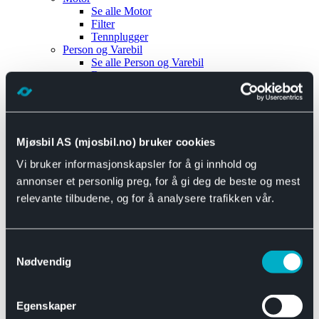
Se alle
Motor
Filter
Tennplugger
Person og Varebil
Se alle
Person og Varebil
Brems
Elektrisk
Bremser
Motor og drivverk
Universal
Se alle
Universal
Mjøsbil AS (mjosbil.no) bruker cookies
Bremsedeler
Vi bruker informasjonskapsler for å gi innhold og
Se alle
Bremsedeler
Bremsenippler
annonser et personlig preg, for å gi deg de beste og mest
Drivline og motor
relevante tilbudene, og for å analysere trafikken vår.
Se alle
Drivline og motor
Bensinpumpe
Eksosanlegg
Se alle
Eksosanlegg
Samtykkevalg
Reparasjonsmateriell
Nødvendig
Eksteriør
Se alle
Eksteriør
Horn og Tuter
Egenskaper
Speil
Interiør