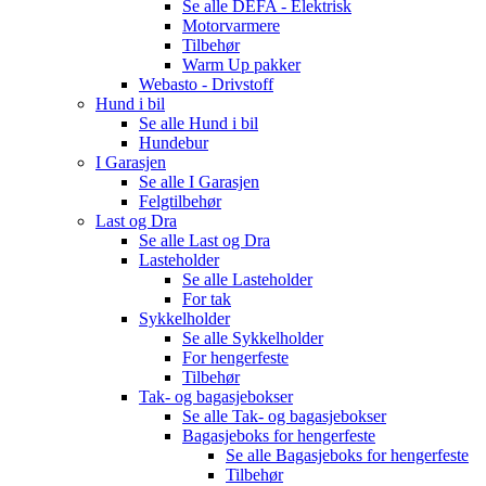
Se alle
DEFA - Elektrisk
Motorvarmere
Tilbehør
Warm Up pakker
Webasto - Drivstoff
Hund i bil
Se alle
Hund i bil
Hundebur
I Garasjen
Se alle
I Garasjen
Felgtilbehør
Last og Dra
Se alle
Last og Dra
Lasteholder
Se alle
Lasteholder
For tak
Sykkelholder
Se alle
Sykkelholder
For hengerfeste
Tilbehør
Tak- og bagasjebokser
Se alle
Tak- og bagasjebokser
Bagasjeboks for hengerfeste
Se alle
Bagasjeboks for hengerfeste
Tilbehør