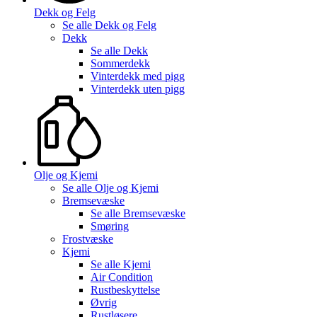
Dekk og Felg
Se alle
Dekk og Felg
Dekk
Se alle
Dekk
Sommerdekk
Vinterdekk med pigg
Vinterdekk uten pigg
Olje og Kjemi
Se alle
Olje og Kjemi
Bremsevæske
Se alle
Bremsevæske
Smøring
Frostvæske
Kjemi
Se alle
Kjemi
Air Condition
Rustbeskyttelse
Øvrig
Rustløsere