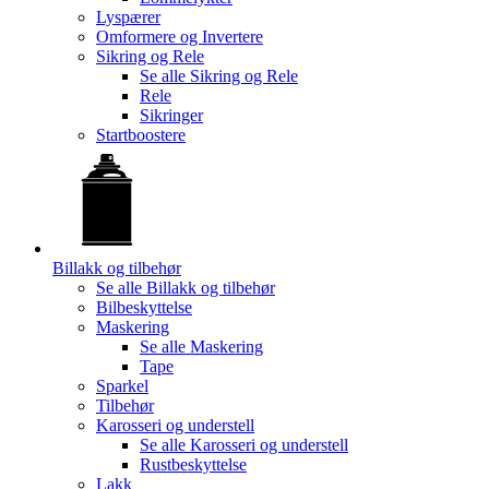
Lyspærer
Omformere og Invertere
Sikring og Rele
Se alle
Sikring og Rele
Rele
Sikringer
Startboostere
Billakk og tilbehør
Se alle
Billakk og tilbehør
Bilbeskyttelse
Maskering
Se alle
Maskering
Tape
Sparkel
Tilbehør
Karosseri og understell
Se alle
Karosseri og understell
Rustbeskyttelse
Lakk