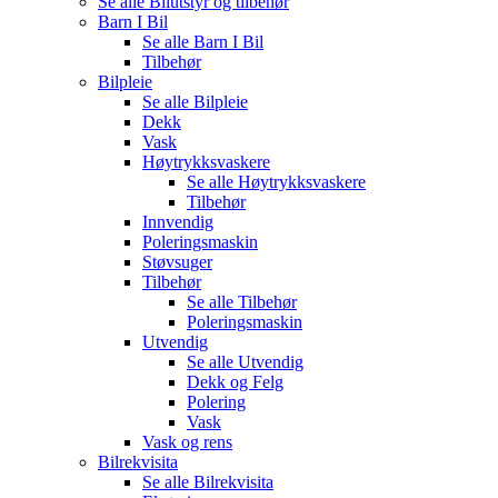
Se alle
Bilutstyr og tilbehør
Barn I Bil
Se alle
Barn I Bil
Tilbehør
Bilpleie
Se alle
Bilpleie
Dekk
Vask
Høytrykksvaskere
Se alle
Høytrykksvaskere
Tilbehør
Innvendig
Poleringsmaskin
Støvsuger
Tilbehør
Se alle
Tilbehør
Poleringsmaskin
Utvendig
Se alle
Utvendig
Dekk og Felg
Polering
Vask
Vask og rens
Bilrekvisita
Se alle
Bilrekvisita