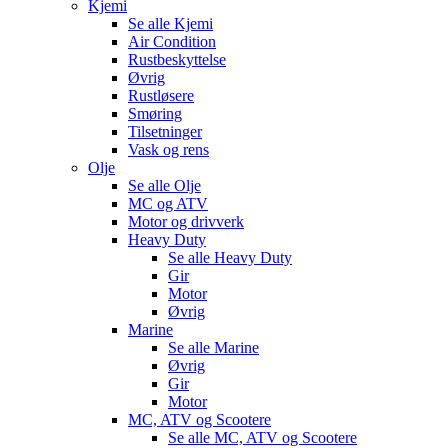
Kjemi
Se alle
Kjemi
Air Condition
Rustbeskyttelse
Øvrig
Rustløsere
Smøring
Tilsetninger
Vask og rens
Olje
Se alle
Olje
MC og ATV
Motor og drivverk
Heavy Duty
Se alle
Heavy Duty
Gir
Motor
Øvrig
Marine
Se alle
Marine
Øvrig
Gir
Motor
MC, ATV og Scootere
Se alle
MC, ATV og Scootere