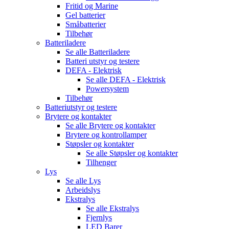
Fritid og Marine
Gel batterier
Småbatterier
Tilbehør
Batteriladere
Se alle
Batteriladere
Batteri utstyr og testere
DEFA - Elektrisk
Se alle
DEFA - Elektrisk
Powersystem
Tilbehør
Batteriutstyr og testere
Brytere og kontakter
Se alle
Brytere og kontakter
Brytere og kontrollamper
Støpsler og kontakter
Se alle
Støpsler og kontakter
Tilhenger
Lys
Se alle
Lys
Arbeidslys
Ekstralys
Se alle
Ekstralys
Fjernlys
LED Barer