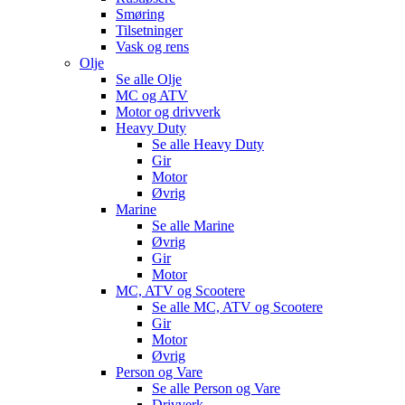
Smøring
Tilsetninger
Vask og rens
Olje
Se alle
Olje
MC og ATV
Motor og drivverk
Heavy Duty
Se alle
Heavy Duty
Gir
Motor
Øvrig
Marine
Se alle
Marine
Øvrig
Gir
Motor
MC, ATV og Scootere
Se alle
MC, ATV og Scootere
Gir
Motor
Øvrig
Person og Vare
Se alle
Person og Vare
Drivverk