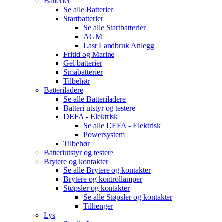
Batterier
Se alle
Batterier
Startbatterier
Se alle
Startbatterier
AGM
Last Landbruk Anlegg
Fritid og Marine
Gel batterier
Småbatterier
Tilbehør
Batteriladere
Se alle
Batteriladere
Batteri utstyr og testere
DEFA - Elektrisk
Se alle
DEFA - Elektrisk
Powersystem
Tilbehør
Batteriutstyr og testere
Brytere og kontakter
Se alle
Brytere og kontakter
Brytere og kontrollamper
Støpsler og kontakter
Se alle
Støpsler og kontakter
Tilhenger
Lys