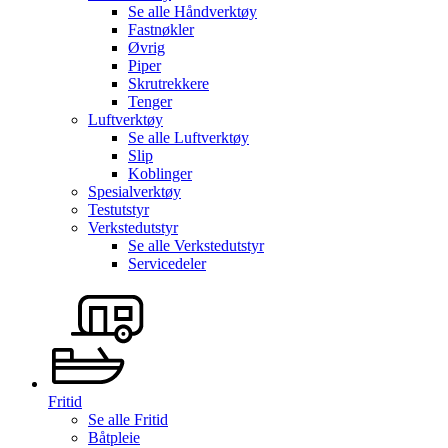
Se alle
Håndverktøy
Fastnøkler
Øvrig
Piper
Skrutrekkere
Tenger
Luftverktøy
Se alle
Luftverktøy
Slip
Koblinger
Spesialverktøy
Testutstyr
Verkstedutstyr
Se alle
Verkstedutstyr
Servicedeler
Fritid
Se alle
Fritid
Båtpleie