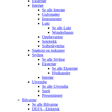
Eksteriør
Interiør
Se alle
Interiør
Gulvmatter
Instrumenter
Lukt
Se alle
Lukt
Wonderbaum
Oppbevaring
Setetrekk
Solbeskyttelse
Snøkost og isskraper
Styling
Se alle
Styling
Eksteriør
Se alle
Eksteriør
Hjulkapsler
Interiør
Utvendig
Se alle
Utvendig
Speil
Presenninger
Bilvarme
Se alle
Bilvarme
DEFA - Elektrisk