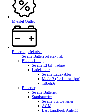
Mjøsbil Outlet
Batteri og elektrisk
Se alle
Batteri og elektrisk
El-bil - lading
Se alle
El-bil - lading
Ladekabler
Se alle
Ladekabler
Mode 3 (for ladestasjon)
Tilbehør
Batterier
Se alle
Batterier
Startbatterier
Se alle
Startbatterier
AGM
Last Landbruk Anlegg