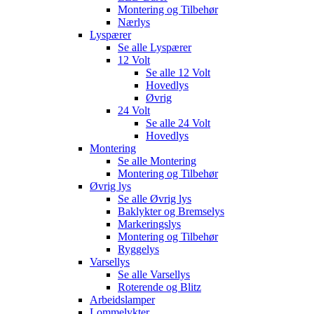
Montering og Tilbehør
Nærlys
Lyspærer
Se alle
Lyspærer
12 Volt
Se alle
12 Volt
Hovedlys
Øvrig
24 Volt
Se alle
24 Volt
Hovedlys
Montering
Se alle
Montering
Montering og Tilbehør
Øvrig lys
Se alle
Øvrig lys
Baklykter og Bremselys
Markeringslys
Montering og Tilbehør
Ryggelys
Varsellys
Se alle
Varsellys
Roterende og Blitz
Arbeidslamper
Lommelykter