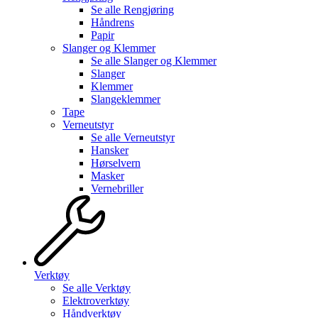
Se alle
Rengjøring
Håndrens
Papir
Slanger og Klemmer
Se alle
Slanger og Klemmer
Slanger
Klemmer
Slangeklemmer
Tape
Verneutstyr
Se alle
Verneutstyr
Hansker
Hørselvern
Masker
Vernebriller
Verktøy
Se alle
Verktøy
Elektroverktøy
Håndverktøy