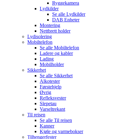
Ryggekamera
Lydkilder
Se alle
Lydkilder
DAB Enheter
Montering
Nettbrett holder
Lydisolering
Mobiltelefon
Se alle
Mobiltelefon
Ladere og kabler
Lading
Mobilholder
Sikkerhet
Se alle
Sikkerhet
Alkotester
Førstehjelp
Øvrig
Refleksvester
Slepetau
Varseltrekant
Til reisen
Se alle
Til reisen
Kanner
Kjøle og varmebokser
Tilhengerfester