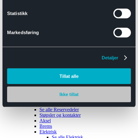
Se alle
Interiør
Sikkerhetsbelte
Statistikk
Tanklokk
Vindusviskere
Markedsføring
Detaljer
Tilhengere
Se alle
Tilhengere
Biltransport
Tillat alle
Maskinhenger
Yrkeshenger
Båthengere
Skaphengere
Ikke tillat
Varehengere
Reservedeler
Se alle
Reservedeler
Støpsler og kontakter
Aksel
Brems
Elektrisk
Se alle
Elektrisk