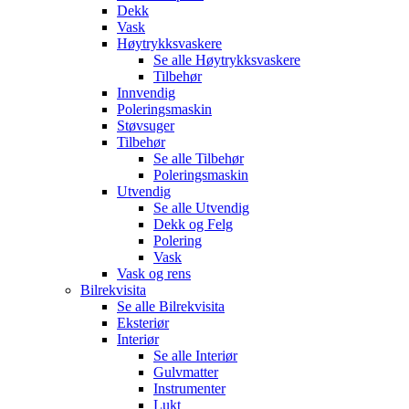
Dekk
Vask
Høytrykksvaskere
Se alle
Høytrykksvaskere
Tilbehør
Innvendig
Poleringsmaskin
Støvsuger
Tilbehør
Se alle
Tilbehør
Poleringsmaskin
Utvendig
Se alle
Utvendig
Dekk og Felg
Polering
Vask
Vask og rens
Bilrekvisita
Se alle
Bilrekvisita
Eksteriør
Interiør
Se alle
Interiør
Gulvmatter
Instrumenter
Lukt