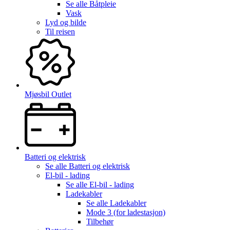
Se alle
Båtpleie
Vask
Lyd og bilde
Til reisen
Mjøsbil Outlet
Batteri og elektrisk
Se alle
Batteri og elektrisk
El-bil - lading
Se alle
El-bil - lading
Ladekabler
Se alle
Ladekabler
Mode 3 (for ladestasjon)
Tilbehør