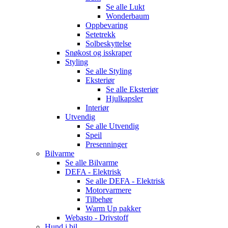
Se alle
Lukt
Wonderbaum
Oppbevaring
Setetrekk
Solbeskyttelse
Snøkost og isskraper
Styling
Se alle
Styling
Eksteriør
Se alle
Eksteriør
Hjulkapsler
Interiør
Utvendig
Se alle
Utvendig
Speil
Presenninger
Bilvarme
Se alle
Bilvarme
DEFA - Elektrisk
Se alle
DEFA - Elektrisk
Motorvarmere
Tilbehør
Warm Up pakker
Webasto - Drivstoff
Hund i bil