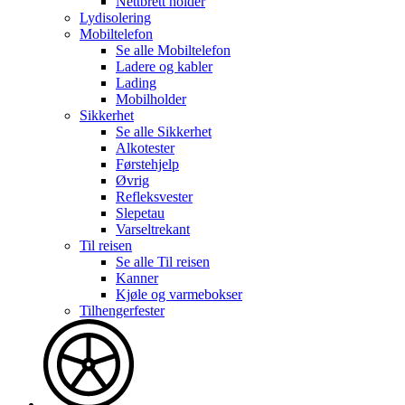
Nettbrett holder
Lydisolering
Mobiltelefon
Se alle
Mobiltelefon
Ladere og kabler
Lading
Mobilholder
Sikkerhet
Se alle
Sikkerhet
Alkotester
Førstehjelp
Øvrig
Refleksvester
Slepetau
Varseltrekant
Til reisen
Se alle
Til reisen
Kanner
Kjøle og varmebokser
Tilhengerfester