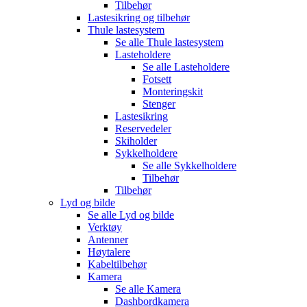
Tilbehør
Lastesikring og tilbehør
Thule lastesystem
Se alle
Thule lastesystem
Lasteholdere
Se alle
Lasteholdere
Fotsett
Monteringskit
Stenger
Lastesikring
Reservedeler
Skiholder
Sykkelholdere
Se alle
Sykkelholdere
Tilbehør
Tilbehør
Lyd og bilde
Se alle
Lyd og bilde
Verktøy
Antenner
Høytalere
Kabeltilbehør
Kamera
Se alle
Kamera
Dashbordkamera