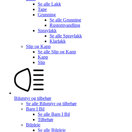
Se alle
Lakk
Tape
Grunning
Se alle
Grunning
Rustomvandling
Spraylakk
Se alle
Spraylakk
Klarlakk
Slip og Kapp
Se alle
Slip og Kapp
Kapp
Slip
Bilutstyr og tilbehør
Se alle
Bilutstyr og tilbehør
Barn I Bil
Se alle
Barn I Bil
Tilbehør
Bilpleie
Se alle
Bilpleie