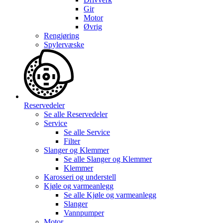
Gir
Motor
Øvrig
Rengjøring
Spylervæske
Reservedeler
Se alle
Reservedeler
Service
Se alle
Service
Filter
Slanger og Klemmer
Se alle
Slanger og Klemmer
Klemmer
Karosseri og understell
Kjøle og varmeanlegg
Se alle
Kjøle og varmeanlegg
Slanger
Vannpumper
Motor