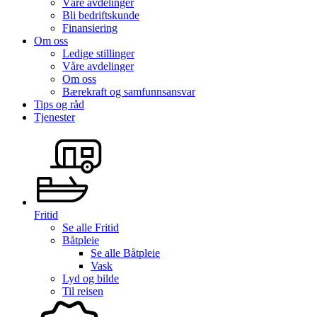
Våre avdelinger
Bli bedriftskunde
Finansiering
Om oss
Ledige stillinger
Våre avdelinger
Om oss
Bærekraft og samfunnsansvar
Tips og råd
Tjenester
Fritid
Se alle
Fritid
Båtpleie
Se alle
Båtpleie
Vask
Lyd og bilde
Til reisen