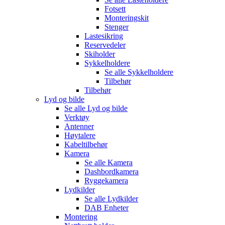
Fotsett
Monteringskit
Stenger
Lastesikring
Reservedeler
Skiholder
Sykkelholdere
Se alle
Sykkelholdere
Tilbehør
Tilbehør
Lyd og bilde
Se alle
Lyd og bilde
Verktøy
Antenner
Høytalere
Kabeltilbehør
Kamera
Se alle
Kamera
Dashbordkamera
Ryggekamera
Lydkilder
Se alle
Lydkilder
DAB Enheter
Montering