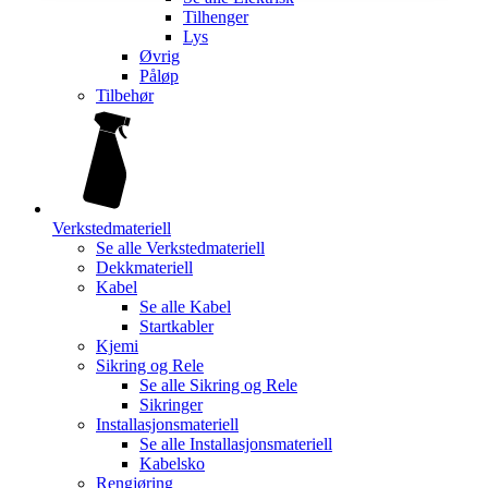
Tilhenger
Lys
Øvrig
Påløp
Tilbehør
Verkstedmateriell
Se alle
Verkstedmateriell
Dekkmateriell
Kabel
Se alle
Kabel
Startkabler
Kjemi
Sikring og Rele
Se alle
Sikring og Rele
Sikringer
Installasjonsmateriell
Se alle
Installasjonsmateriell
Kabelsko
Rengjøring