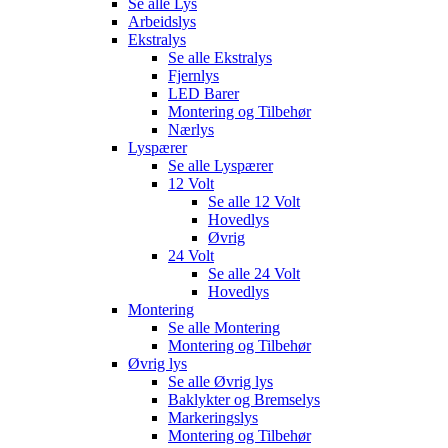
Se alle
Lys
Arbeidslys
Ekstralys
Se alle
Ekstralys
Fjernlys
LED Barer
Montering og Tilbehør
Nærlys
Lyspærer
Se alle
Lyspærer
12 Volt
Se alle
12 Volt
Hovedlys
Øvrig
24 Volt
Se alle
24 Volt
Hovedlys
Montering
Se alle
Montering
Montering og Tilbehør
Øvrig lys
Se alle
Øvrig lys
Baklykter og Bremselys
Markeringslys
Montering og Tilbehør