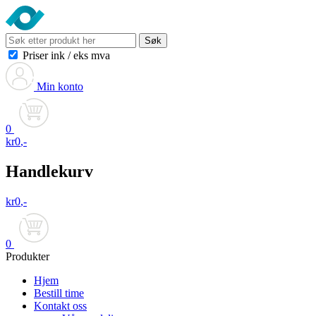
Søk
Priser ink
/
eks mva
Min konto
0
kr
0
,-
Handlekurv
kr
0
,-
0
Produkter
Hjem
Bestill time
Kontakt oss