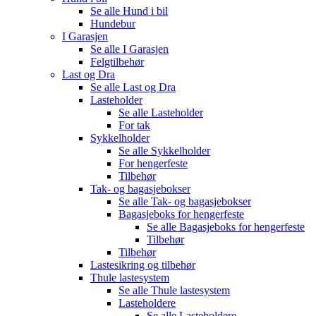
Se alle
Hund i bil
Hundebur
I Garasjen
Se alle
I Garasjen
Felgtilbehør
Last og Dra
Se alle
Last og Dra
Lasteholder
Se alle
Lasteholder
For tak
Sykkelholder
Se alle
Sykkelholder
For hengerfeste
Tilbehør
Tak- og bagasjebokser
Se alle
Tak- og bagasjebokser
Bagasjeboks for hengerfeste
Se alle
Bagasjeboks for hengerfeste
Tilbehør
Tilbehør
Lastesikring og tilbehør
Thule lastesystem
Se alle
Thule lastesystem
Lasteholdere
Se alle
Lasteholdere