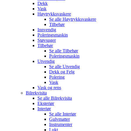
Dekk
Vask
Høytrykksvaskere
Se alle
Høytrykksvaskere
Tilbehør
Innvendig
Poleringsmaskin
Støvsuger
Tilbehør
Se alle
Tilbehør
Poleringsmaskin
Utvendig
Se alle
Utvendig
Dekk og Felg
Polering
Vask
Vask og rens
Bilrekvisita
Se alle
Bilrekvisita
Eksteriør
Interiør
Se alle
Interiør
Gulvmatter
Instrumenter
Lukt