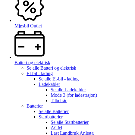
Mjøsbil Outlet
Batteri og elektrisk
Se alle
Batteri og elektrisk
El-bil - lading
Se alle
El-bil - lading
Ladekabler
Se alle
Ladekabler
Mode 3 (for ladestasjon)
Tilbehør
Batterier
Se alle
Batterier
Startbatterier
Se alle
Startbatterier
AGM
Last Landbruk Anlegg