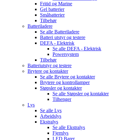
Fritid og Marine
Gel batterier
Småbatterier
Tilbehør
Batteriladere
Se alle
Batteriladere
Batteri utstyr og testere
DEFA - Elektrisk
Se alle
DEFA - Elektrisk
Powersystem
Tilbehør
Batteriutstyr og testere
Brytere og kontakter
Se alle
Brytere og kontakter
Brytere og kontrollamper
Støpsler og kontakter
Se alle
Støpsler og kontakter
Tilhenger
Lys
Se alle
Lys
Arbeidslys
Ekstralys
Se alle
Ekstralys
Fjernlys
LED Barer