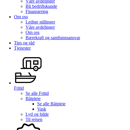
Våre avdelinger
Bli bedriftskunde
Finansiering
Om oss
Ledige stillinger
Våre avdelinger
Om oss
Bærekraft og samfunnsansvar
Tips og råd
Tjenester
Fritid
Se alle
Fritid
Båtpleie
Se alle
Båtpleie
Vask
Lyd og bilde
Til reisen