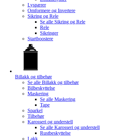
Lyspærer
Omformere og Invertere
Sikring og Rele
Se alle
Sikring og Rele
Rele
Sikringer
Startboostere
Billakk og tilbehør
Se alle
Billakk og tilbehør
Bilbeskyttelse
Maskering
Se alle
Maskering
Tape
Sparkel
Tilbehør
Karosseri og understell
Se alle
Karosseri og understell
Rustbeskyttelse
Lakk