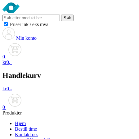
Søk
Priser ink
/
eks mva
Min konto
0
kr
0
,-
Handlekurv
kr
0
,-
0
Produkter
Hjem
Bestill time
Kontakt oss