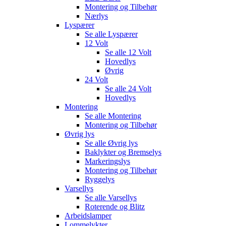
Montering og Tilbehør
Nærlys
Lyspærer
Se alle
Lyspærer
12 Volt
Se alle
12 Volt
Hovedlys
Øvrig
24 Volt
Se alle
24 Volt
Hovedlys
Montering
Se alle
Montering
Montering og Tilbehør
Øvrig lys
Se alle
Øvrig lys
Baklykter og Bremselys
Markeringslys
Montering og Tilbehør
Ryggelys
Varsellys
Se alle
Varsellys
Roterende og Blitz
Arbeidslamper
Lommelykter