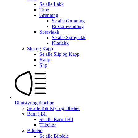
Se alle
Lakk
Tape
Grunning
Se alle
Grunning
Rustomvandling
Spraylakk
Se alle
Spraylakk
Klarlakk
Slip og Kapp
Se alle
Slip og Kapp
Kapp
Slip
Bilutstyr og tilbehør
Se alle
Bilutstyr og tilbehør
Barn I Bil
Se alle
Barn I Bil
Tilbehør
Bilpleie
Se alle
Bilpleie