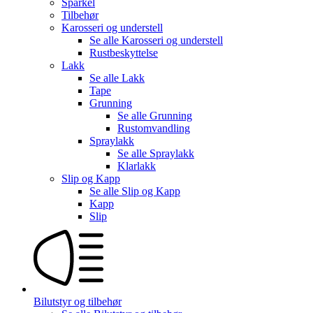
Sparkel
Tilbehør
Karosseri og understell
Se alle
Karosseri og understell
Rustbeskyttelse
Lakk
Se alle
Lakk
Tape
Grunning
Se alle
Grunning
Rustomvandling
Spraylakk
Se alle
Spraylakk
Klarlakk
Slip og Kapp
Se alle
Slip og Kapp
Kapp
Slip
Bilutstyr og tilbehør