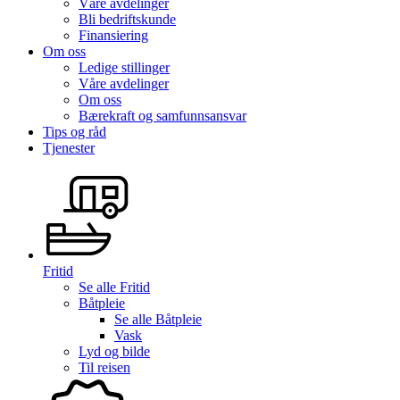
Våre avdelinger
Bli bedriftskunde
Finansiering
Om oss
Ledige stillinger
Våre avdelinger
Om oss
Bærekraft og samfunnsansvar
Tips og råd
Tjenester
Fritid
Se alle
Fritid
Båtpleie
Se alle
Båtpleie
Vask
Lyd og bilde
Til reisen