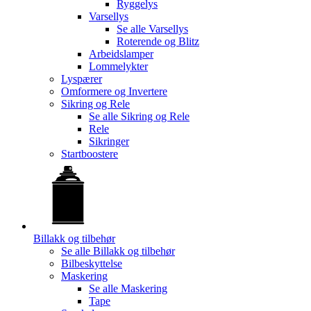
Ryggelys
Varsellys
Se alle
Varsellys
Roterende og Blitz
Arbeidslamper
Lommelykter
Lyspærer
Omformere og Invertere
Sikring og Rele
Se alle
Sikring og Rele
Rele
Sikringer
Startboostere
Billakk og tilbehør
Se alle
Billakk og tilbehør
Bilbeskyttelse
Maskering
Se alle
Maskering
Tape