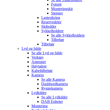
Fotsett
Monteringskit
Stenger
Lastesikring
Reservedeler
Skiholder
Sykkelholdere
Se alle
Sykkelholdere
Tilbehør
Tilbehør
Lyd og bilde
Se alle
Lyd og bilde
Verktøy
Antenner
Høytalere
Kabeltilbehør
Kamera
Se alle
Kamera
Dashbordkamera
Ryggekamera
Lydkilder
Se alle
Lydkilder
DAB Enheter
Montering