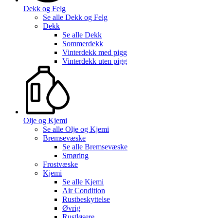
Dekk og Felg
Se alle
Dekk og Felg
Dekk
Se alle
Dekk
Sommerdekk
Vinterdekk med pigg
Vinterdekk uten pigg
Olje og Kjemi
Se alle
Olje og Kjemi
Bremsevæske
Se alle
Bremsevæske
Smøring
Frostvæske
Kjemi
Se alle
Kjemi
Air Condition
Rustbeskyttelse
Øvrig
Rustløsere