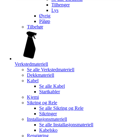
Tilhenger
Lys
Øvrig
Påløp
Tilbehør
Verkstedmateriell
Se alle
Verkstedmateriell
Dekkmateriell
Kabel
Se alle
Kabel
Startkabler
Kjemi
Sikring og Rele
Se alle
Sikring og Rele
Sikringer
Installasjonsmateriell
Se alle
Installasjonsmateriell
Kabelsko
Rengjøring