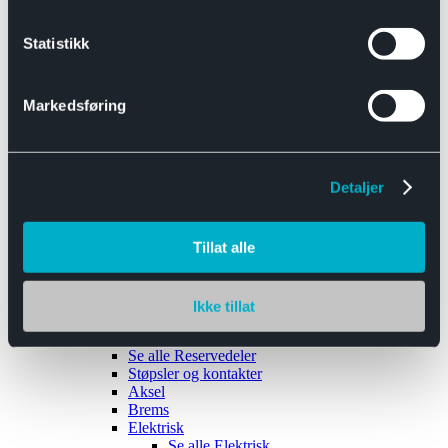
Se alle
Interiør
Sikkerhetsbelte
Statistikk
Tanklokk
Vindusviskere
Markedsføring
Detaljer
Tilhengere
Se alle
Tilhengere
Biltransport
Tillat alle
Maskinhenger
Yrkeshenger
Båthengere
Skaphengere
Ikke tillat
Varehengere
Reservedeler
Se alle
Reservedeler
Støpsler og kontakter
Aksel
Brems
Elektrisk
Se alle
Elektrisk