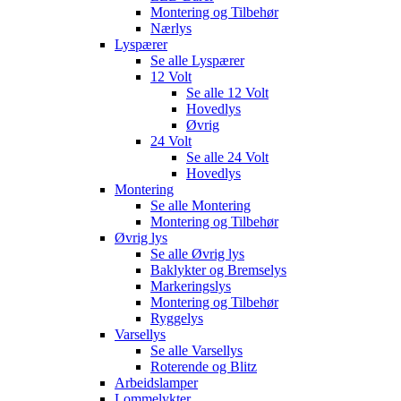
Montering og Tilbehør
Nærlys
Lyspærer
Se alle
Lyspærer
12 Volt
Se alle
12 Volt
Hovedlys
Øvrig
24 Volt
Se alle
24 Volt
Hovedlys
Montering
Se alle
Montering
Montering og Tilbehør
Øvrig lys
Se alle
Øvrig lys
Baklykter og Bremselys
Markeringslys
Montering og Tilbehør
Ryggelys
Varsellys
Se alle
Varsellys
Roterende og Blitz
Arbeidslamper
Lommelykter