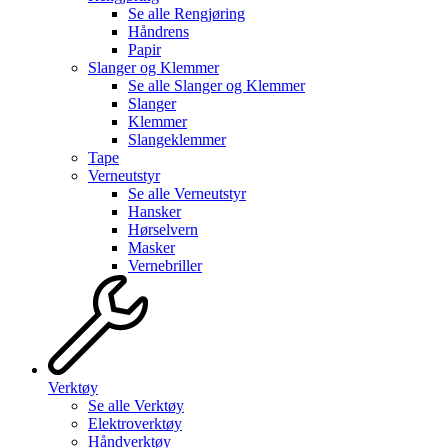
Se alle
Rengjøring
Håndrens
Papir
Slanger og Klemmer
Se alle
Slanger og Klemmer
Slanger
Klemmer
Slangeklemmer
Tape
Verneutstyr
Se alle
Verneutstyr
Hansker
Hørselvern
Masker
Vernebriller
Verktøy
Se alle
Verktøy
Elektroverktøy
Håndverktøy