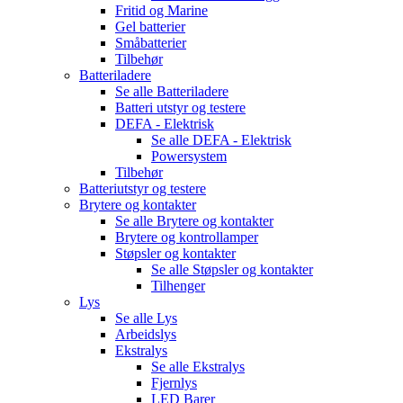
Fritid og Marine
Gel batterier
Småbatterier
Tilbehør
Batteriladere
Se alle
Batteriladere
Batteri utstyr og testere
DEFA - Elektrisk
Se alle
DEFA - Elektrisk
Powersystem
Tilbehør
Batteriutstyr og testere
Brytere og kontakter
Se alle
Brytere og kontakter
Brytere og kontrollamper
Støpsler og kontakter
Se alle
Støpsler og kontakter
Tilhenger
Lys
Se alle
Lys
Arbeidslys
Ekstralys
Se alle
Ekstralys
Fjernlys
LED Barer