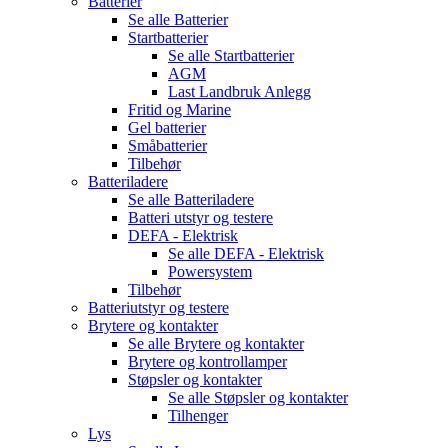
Batterier
Se alle
Batterier
Startbatterier
Se alle
Startbatterier
AGM
Last Landbruk Anlegg
Fritid og Marine
Gel batterier
Småbatterier
Tilbehør
Batteriladere
Se alle
Batteriladere
Batteri utstyr og testere
DEFA - Elektrisk
Se alle
DEFA - Elektrisk
Powersystem
Tilbehør
Batteriutstyr og testere
Brytere og kontakter
Se alle
Brytere og kontakter
Brytere og kontrollamper
Støpsler og kontakter
Se alle
Støpsler og kontakter
Tilhenger
Lys