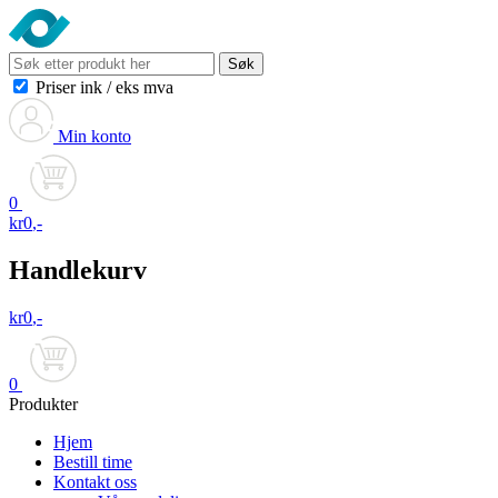
Søk
Priser ink
/
eks mva
Min konto
0
kr
0
,-
Handlekurv
kr
0
,-
0
Produkter
Hjem
Bestill time
Kontakt oss