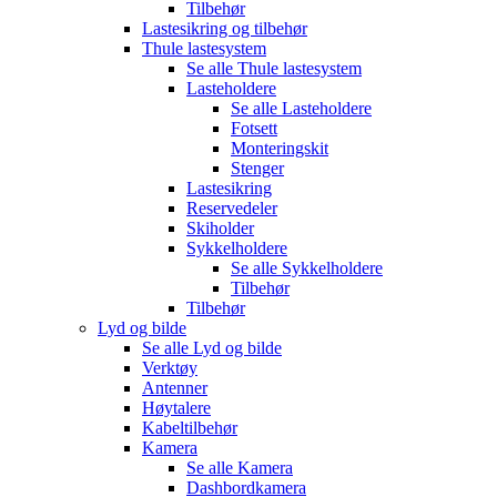
Tilbehør
Lastesikring og tilbehør
Thule lastesystem
Se alle
Thule lastesystem
Lasteholdere
Se alle
Lasteholdere
Fotsett
Monteringskit
Stenger
Lastesikring
Reservedeler
Skiholder
Sykkelholdere
Se alle
Sykkelholdere
Tilbehør
Tilbehør
Lyd og bilde
Se alle
Lyd og bilde
Verktøy
Antenner
Høytalere
Kabeltilbehør
Kamera
Se alle
Kamera
Dashbordkamera