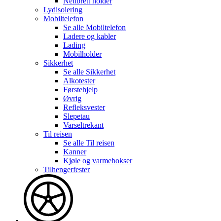
Nettbrett holder
Lydisolering
Mobiltelefon
Se alle
Mobiltelefon
Ladere og kabler
Lading
Mobilholder
Sikkerhet
Se alle
Sikkerhet
Alkotester
Førstehjelp
Øvrig
Refleksvester
Slepetau
Varseltrekant
Til reisen
Se alle
Til reisen
Kanner
Kjøle og varmebokser
Tilhengerfester