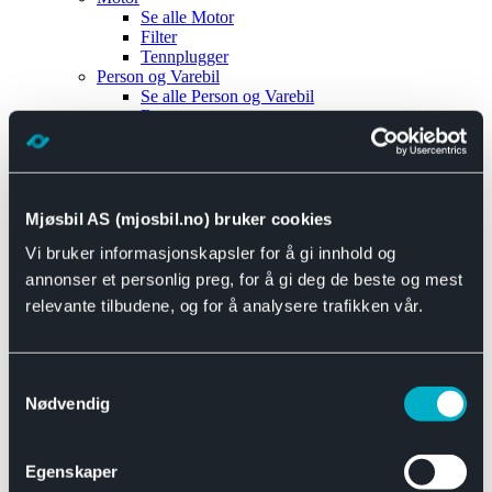
Se alle
Motor
Filter
Tennplugger
Person og Varebil
Se alle
Person og Varebil
Brems
Elektrisk
Bremser
Motor og drivverk
Universal
Se alle
Universal
Mjøsbil AS (mjosbil.no) bruker cookies
Bremsedeler
Vi bruker informasjonskapsler for å gi innhold og
Se alle
Bremsedeler
Bremsenippler
annonser et personlig preg, for å gi deg de beste og mest
Drivline og motor
relevante tilbudene, og for å analysere trafikken vår.
Se alle
Drivline og motor
Bensinpumpe
Eksosanlegg
Se alle
Eksosanlegg
Samtykkevalg
Reparasjonsmateriell
Nødvendig
Eksteriør
Se alle
Eksteriør
Horn og Tuter
Egenskaper
Speil
Interiør