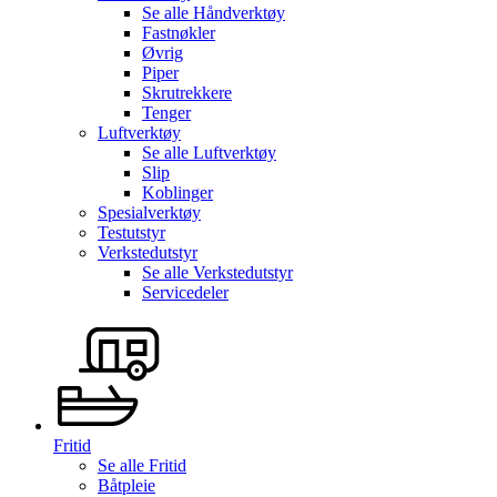
Se alle
Håndverktøy
Fastnøkler
Øvrig
Piper
Skrutrekkere
Tenger
Luftverktøy
Se alle
Luftverktøy
Slip
Koblinger
Spesialverktøy
Testutstyr
Verkstedutstyr
Se alle
Verkstedutstyr
Servicedeler
Fritid
Se alle
Fritid
Båtpleie