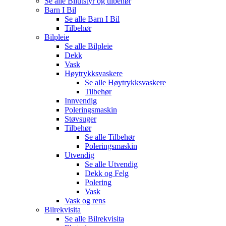
Se alle
Bilutstyr og tilbehør
Barn I Bil
Se alle
Barn I Bil
Tilbehør
Bilpleie
Se alle
Bilpleie
Dekk
Vask
Høytrykksvaskere
Se alle
Høytrykksvaskere
Tilbehør
Innvendig
Poleringsmaskin
Støvsuger
Tilbehør
Se alle
Tilbehør
Poleringsmaskin
Utvendig
Se alle
Utvendig
Dekk og Felg
Polering
Vask
Vask og rens
Bilrekvisita
Se alle
Bilrekvisita