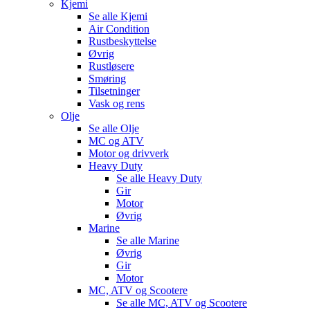
Kjemi
Se alle
Kjemi
Air Condition
Rustbeskyttelse
Øvrig
Rustløsere
Smøring
Tilsetninger
Vask og rens
Olje
Se alle
Olje
MC og ATV
Motor og drivverk
Heavy Duty
Se alle
Heavy Duty
Gir
Motor
Øvrig
Marine
Se alle
Marine
Øvrig
Gir
Motor
MC, ATV og Scootere
Se alle
MC, ATV og Scootere