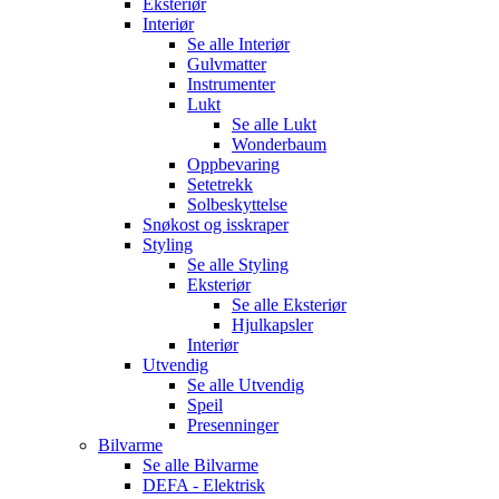
Eksteriør
Interiør
Se alle
Interiør
Gulvmatter
Instrumenter
Lukt
Se alle
Lukt
Wonderbaum
Oppbevaring
Setetrekk
Solbeskyttelse
Snøkost og isskraper
Styling
Se alle
Styling
Eksteriør
Se alle
Eksteriør
Hjulkapsler
Interiør
Utvendig
Se alle
Utvendig
Speil
Presenninger
Bilvarme
Se alle
Bilvarme
DEFA - Elektrisk