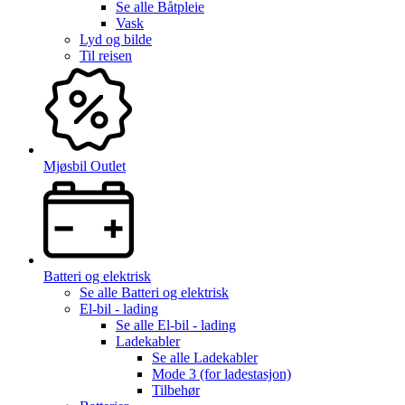
Se alle
Båtpleie
Vask
Lyd og bilde
Til reisen
Mjøsbil Outlet
Batteri og elektrisk
Se alle
Batteri og elektrisk
El-bil - lading
Se alle
El-bil - lading
Ladekabler
Se alle
Ladekabler
Mode 3 (for ladestasjon)
Tilbehør