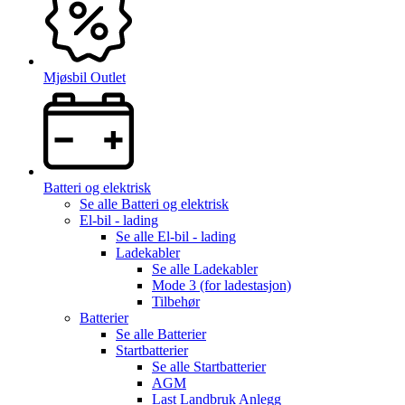
Mjøsbil Outlet
Batteri og elektrisk
Se alle
Batteri og elektrisk
El-bil - lading
Se alle
El-bil - lading
Ladekabler
Se alle
Ladekabler
Mode 3 (for ladestasjon)
Tilbehør
Batterier
Se alle
Batterier
Startbatterier
Se alle
Startbatterier
AGM
Last Landbruk Anlegg