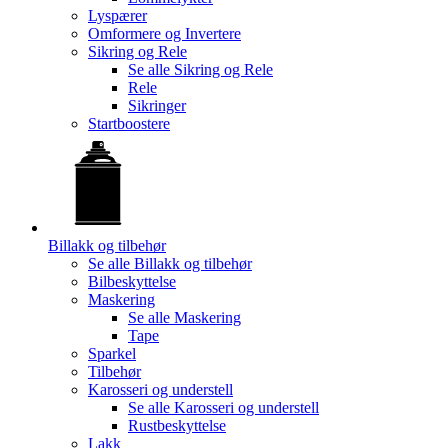
Lyspærer
Omformere og Invertere
Sikring og Rele
Se alle
Sikring og Rele
Rele
Sikringer
Startboostere
Billakk og tilbehør
Se alle
Billakk og tilbehør
Bilbeskyttelse
Maskering
Se alle
Maskering
Tape
Sparkel
Tilbehør
Karosseri og understell
Se alle
Karosseri og understell
Rustbeskyttelse
Lakk