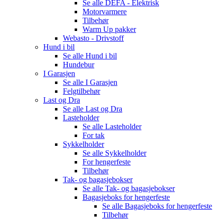
Se alle
DEFA - Elektrisk
Motorvarmere
Tilbehør
Warm Up pakker
Webasto - Drivstoff
Hund i bil
Se alle
Hund i bil
Hundebur
I Garasjen
Se alle
I Garasjen
Felgtilbehør
Last og Dra
Se alle
Last og Dra
Lasteholder
Se alle
Lasteholder
For tak
Sykkelholder
Se alle
Sykkelholder
For hengerfeste
Tilbehør
Tak- og bagasjebokser
Se alle
Tak- og bagasjebokser
Bagasjeboks for hengerfeste
Se alle
Bagasjeboks for hengerfeste
Tilbehør