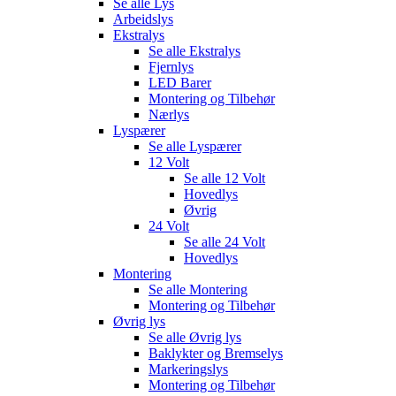
Se alle
Lys
Arbeidslys
Ekstralys
Se alle
Ekstralys
Fjernlys
LED Barer
Montering og Tilbehør
Nærlys
Lyspærer
Se alle
Lyspærer
12 Volt
Se alle
12 Volt
Hovedlys
Øvrig
24 Volt
Se alle
24 Volt
Hovedlys
Montering
Se alle
Montering
Montering og Tilbehør
Øvrig lys
Se alle
Øvrig lys
Baklykter og Bremselys
Markeringslys
Montering og Tilbehør