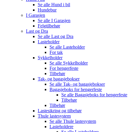
Se alle
Hund i bil
Hundebur
I Garasjen
Se alle
I Garasjen
Felgtilbehør
Last og Dra
Se alle
Last og Dra
Lasteholder
Se alle
Lasteholder
For tak
Sykkelholder
Se alle
Sykkelholder
For hengerfeste
Tilbehør
Tak- og bagasjebokser
Se alle
Tak- og bagasjebokser
Bagasjeboks for hengerfeste
Se alle
Bagasjeboks for hengerfeste
Tilbehør
Tilbehør
Lastesikring og tilbehør
Thule lastesystem
Se alle
Thule lastesystem
Lasteholdere
Se alle
Lasteholdere