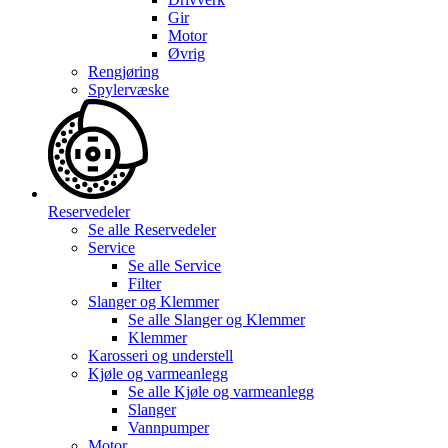
Gir
Motor
Øvrig
Rengjøring
Spylervæske
Reservedeler
Se alle
Reservedeler
Service
Se alle
Service
Filter
Slanger og Klemmer
Se alle
Slanger og Klemmer
Klemmer
Karosseri og understell
Kjøle og varmeanlegg
Se alle
Kjøle og varmeanlegg
Slanger
Vannpumper
Motor