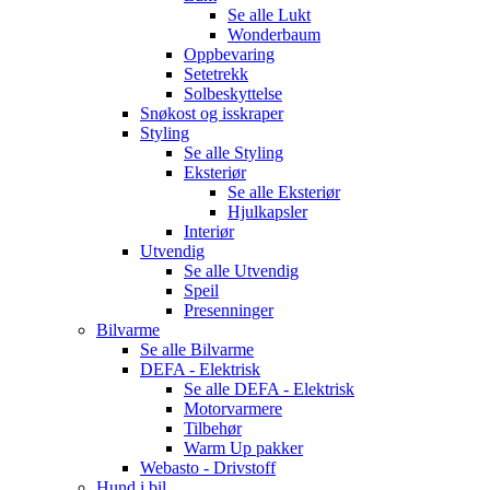
Se alle
Lukt
Wonderbaum
Oppbevaring
Setetrekk
Solbeskyttelse
Snøkost og isskraper
Styling
Se alle
Styling
Eksteriør
Se alle
Eksteriør
Hjulkapsler
Interiør
Utvendig
Se alle
Utvendig
Speil
Presenninger
Bilvarme
Se alle
Bilvarme
DEFA - Elektrisk
Se alle
DEFA - Elektrisk
Motorvarmere
Tilbehør
Warm Up pakker
Webasto - Drivstoff
Hund i bil