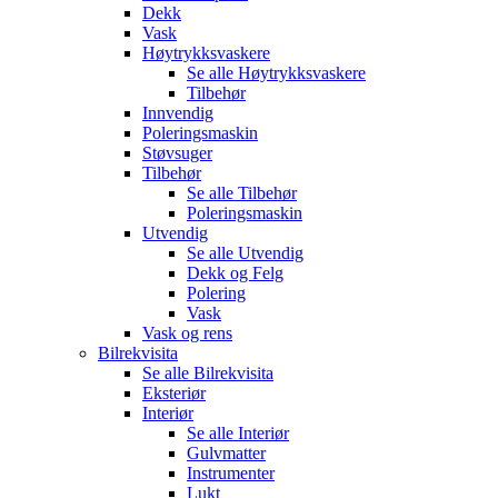
Dekk
Vask
Høytrykksvaskere
Se alle
Høytrykksvaskere
Tilbehør
Innvendig
Poleringsmaskin
Støvsuger
Tilbehør
Se alle
Tilbehør
Poleringsmaskin
Utvendig
Se alle
Utvendig
Dekk og Felg
Polering
Vask
Vask og rens
Bilrekvisita
Se alle
Bilrekvisita
Eksteriør
Interiør
Se alle
Interiør
Gulvmatter
Instrumenter
Lukt