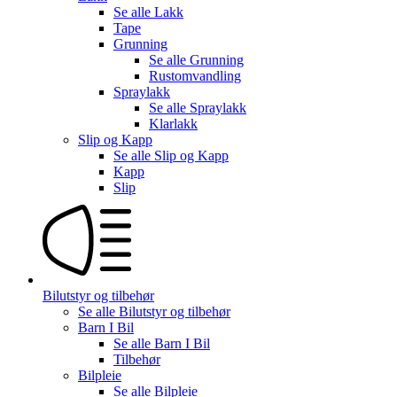
Se alle
Lakk
Tape
Grunning
Se alle
Grunning
Rustomvandling
Spraylakk
Se alle
Spraylakk
Klarlakk
Slip og Kapp
Se alle
Slip og Kapp
Kapp
Slip
Bilutstyr og tilbehør
Se alle
Bilutstyr og tilbehør
Barn I Bil
Se alle
Barn I Bil
Tilbehør
Bilpleie
Se alle
Bilpleie