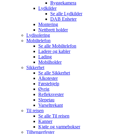
Ryggekamera
Lydkilder
Se alle
Lydkilder
DAB Enheter
Montering
Nettbrett holder
Lydisolering
Mobiltelefon
Se alle
Mobiltelefon
Ladere og kabler
Lading
Mobilholder
Sikkerhet
Se alle
Sikkerhet
Alkotester
Førstehjelp
Øvrig
Refleksvester
Slepetau
Varseltrekant
Til reisen
Se alle
Til reisen
Kanner
Kjøle og varmebokser
Tilhengerfester