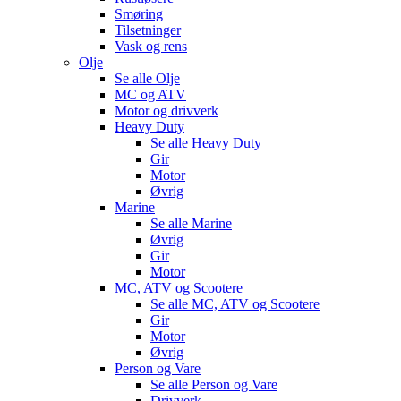
Smøring
Tilsetninger
Vask og rens
Olje
Se alle
Olje
MC og ATV
Motor og drivverk
Heavy Duty
Se alle
Heavy Duty
Gir
Motor
Øvrig
Marine
Se alle
Marine
Øvrig
Gir
Motor
MC, ATV og Scootere
Se alle
MC, ATV og Scootere
Gir
Motor
Øvrig
Person og Vare
Se alle
Person og Vare
Drivverk