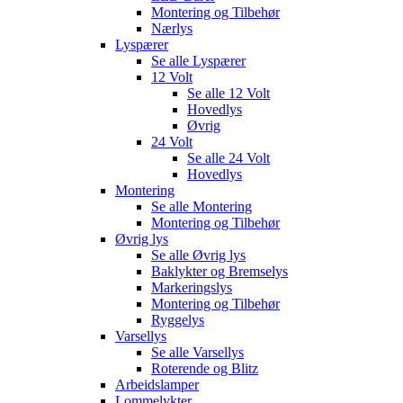
Montering og Tilbehør
Nærlys
Lyspærer
Se alle
Lyspærer
12 Volt
Se alle
12 Volt
Hovedlys
Øvrig
24 Volt
Se alle
24 Volt
Hovedlys
Montering
Se alle
Montering
Montering og Tilbehør
Øvrig lys
Se alle
Øvrig lys
Baklykter og Bremselys
Markeringslys
Montering og Tilbehør
Ryggelys
Varsellys
Se alle
Varsellys
Roterende og Blitz
Arbeidslamper
Lommelykter