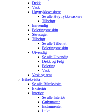
Dekk
Vask
Høytrykksvaskere
Se alle
Høytrykksvaskere
Tilbehør
Innvendig
Poleringsmaskin
Støvsuger
Tilbehør
Se alle
Tilbehør
Poleringsmaskin
Utvendig
Se alle
Utvendig
Dekk og Felg
Polering
Vask
Vask og rens
Bilrekvisita
Se alle
Bilrekvisita
Eksteriør
Interiør
Se alle
Interiør
Gulvmatter
Instrumenter
Lukt