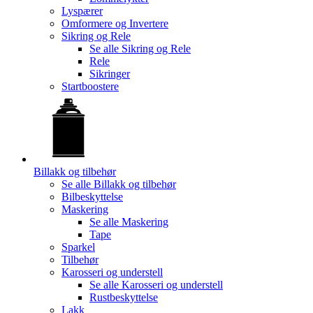
Lyspærer
Omformere og Invertere
Sikring og Rele
Se alle
Sikring og Rele
Rele
Sikringer
Startboostere
Billakk og tilbehør
Se alle
Billakk og tilbehør
Bilbeskyttelse
Maskering
Se alle
Maskering
Tape
Sparkel
Tilbehør
Karosseri og understell
Se alle
Karosseri og understell
Rustbeskyttelse
Lakk