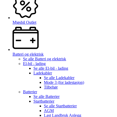
Mjøsbil Outlet
Batteri og elektrisk
Se alle
Batteri og elektrisk
El-bil - lading
Se alle
El-bil - lading
Ladekabler
Se alle
Ladekabler
Mode 3 (for ladestasjon)
Tilbehør
Batterier
Se alle
Batterier
Startbatterier
Se alle
Startbatterier
AGM
Last Landbruk Anlegg