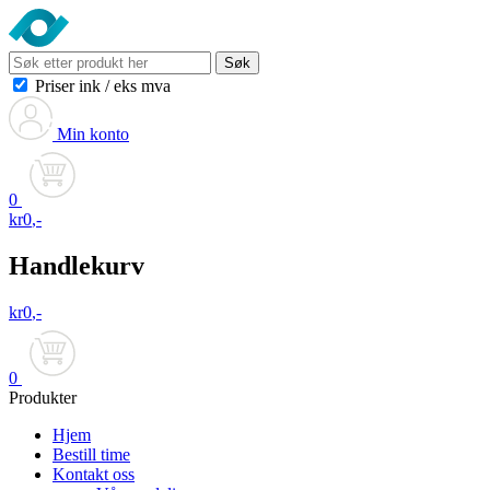
Søk
Priser ink
/
eks mva
Min konto
0
kr
0
,-
Handlekurv
kr
0
,-
0
Produkter
Hjem
Bestill time
Kontakt oss