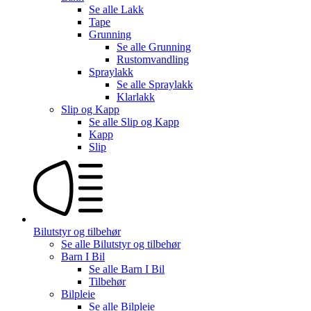
Se alle
Lakk
Tape
Grunning
Se alle
Grunning
Rustomvandling
Spraylakk
Se alle
Spraylakk
Klarlakk
Slip og Kapp
Se alle
Slip og Kapp
Kapp
Slip
Bilutstyr og tilbehør
Se alle
Bilutstyr og tilbehør
Barn I Bil
Se alle
Barn I Bil
Tilbehør
Bilpleie
Se alle
Bilpleie