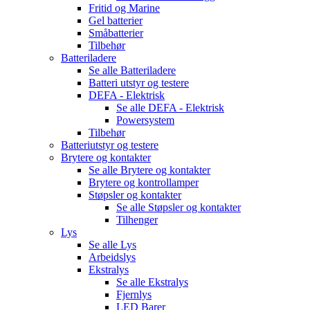
Fritid og Marine
Gel batterier
Småbatterier
Tilbehør
Batteriladere
Se alle
Batteriladere
Batteri utstyr og testere
DEFA - Elektrisk
Se alle
DEFA - Elektrisk
Powersystem
Tilbehør
Batteriutstyr og testere
Brytere og kontakter
Se alle
Brytere og kontakter
Brytere og kontrollamper
Støpsler og kontakter
Se alle
Støpsler og kontakter
Tilhenger
Lys
Se alle
Lys
Arbeidslys
Ekstralys
Se alle
Ekstralys
Fjernlys
LED Barer