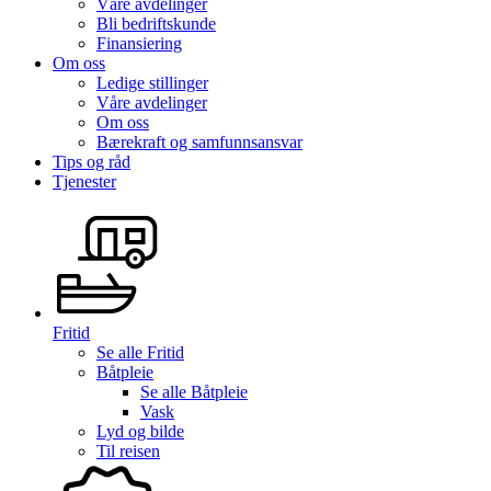
Våre avdelinger
Bli bedriftskunde
Finansiering
Om oss
Ledige stillinger
Våre avdelinger
Om oss
Bærekraft og samfunnsansvar
Tips og råd
Tjenester
Fritid
Se alle
Fritid
Båtpleie
Se alle
Båtpleie
Vask
Lyd og bilde
Til reisen