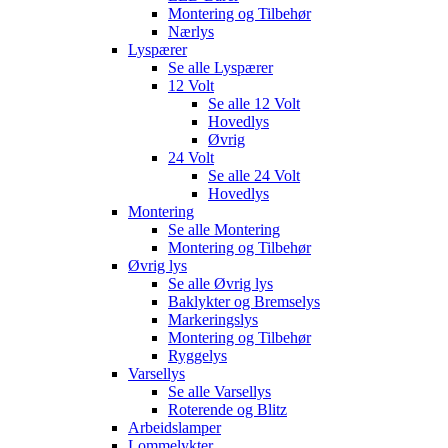
Montering og Tilbehør
Nærlys
Lyspærer
Se alle
Lyspærer
12 Volt
Se alle
12 Volt
Hovedlys
Øvrig
24 Volt
Se alle
24 Volt
Hovedlys
Montering
Se alle
Montering
Montering og Tilbehør
Øvrig lys
Se alle
Øvrig lys
Baklykter og Bremselys
Markeringslys
Montering og Tilbehør
Ryggelys
Varsellys
Se alle
Varsellys
Roterende og Blitz
Arbeidslamper
Lommelykter