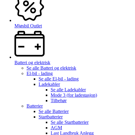
Mjøsbil Outlet
Batteri og elektrisk
Se alle
Batteri og elektrisk
El-bil - lading
Se alle
El-bil - lading
Ladekabler
Se alle
Ladekabler
Mode 3 (for ladestasjon)
Tilbehør
Batterier
Se alle
Batterier
Startbatterier
Se alle
Startbatterier
AGM
Last Landbruk Anlegg