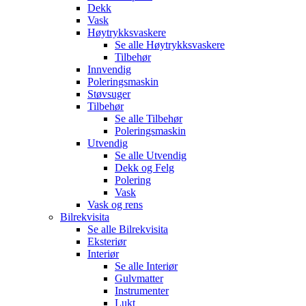
Dekk
Vask
Høytrykksvaskere
Se alle
Høytrykksvaskere
Tilbehør
Innvendig
Poleringsmaskin
Støvsuger
Tilbehør
Se alle
Tilbehør
Poleringsmaskin
Utvendig
Se alle
Utvendig
Dekk og Felg
Polering
Vask
Vask og rens
Bilrekvisita
Se alle
Bilrekvisita
Eksteriør
Interiør
Se alle
Interiør
Gulvmatter
Instrumenter
Lukt