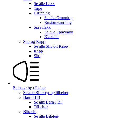
Se alle
Lakk
Tape
Grunning
Se alle
Grunning
Rustomvandling
Spraylakk
Se alle
Spraylakk
Klarlakk
Slip og Kapp
Se alle
Slip og Kapp
Kapp
Slip
Bilutstyr og tilbehør
Se alle
Bilutstyr og tilbehør
Barn I Bil
Se alle
Barn I Bil
Tilbehør
Bilpleie
Se alle
Bilpleie