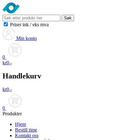
Søk
Priser ink
/
eks mva
Min konto
0
kr
0
,-
Handlekurv
kr
0
,-
0
Produkter
Hjem
Bestill time
Kontakt oss