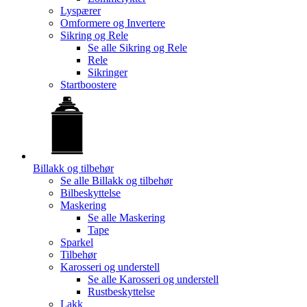
Lyspærer
Omformere og Invertere
Sikring og Rele
Se alle
Sikring og Rele
Rele
Sikringer
Startboostere
Billakk og tilbehør
Se alle
Billakk og tilbehør
Bilbeskyttelse
Maskering
Se alle
Maskering
Tape
Sparkel
Tilbehør
Karosseri og understell
Se alle
Karosseri og understell
Rustbeskyttelse
Lakk