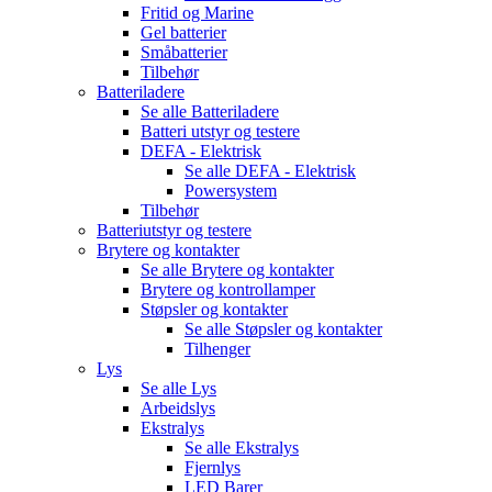
Fritid og Marine
Gel batterier
Småbatterier
Tilbehør
Batteriladere
Se alle
Batteriladere
Batteri utstyr og testere
DEFA - Elektrisk
Se alle
DEFA - Elektrisk
Powersystem
Tilbehør
Batteriutstyr og testere
Brytere og kontakter
Se alle
Brytere og kontakter
Brytere og kontrollamper
Støpsler og kontakter
Se alle
Støpsler og kontakter
Tilhenger
Lys
Se alle
Lys
Arbeidslys
Ekstralys
Se alle
Ekstralys
Fjernlys
LED Barer