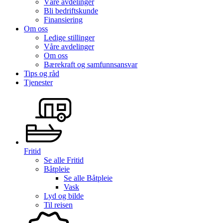
Våre avdelinger
Bli bedriftskunde
Finansiering
Om oss
Ledige stillinger
Våre avdelinger
Om oss
Bærekraft og samfunnsansvar
Tips og råd
Tjenester
Fritid
Se alle
Fritid
Båtpleie
Se alle
Båtpleie
Vask
Lyd og bilde
Til reisen