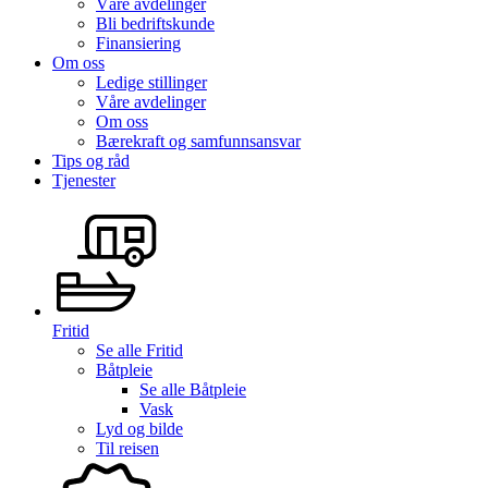
Våre avdelinger
Bli bedriftskunde
Finansiering
Om oss
Ledige stillinger
Våre avdelinger
Om oss
Bærekraft og samfunnsansvar
Tips og råd
Tjenester
Fritid
Se alle
Fritid
Båtpleie
Se alle
Båtpleie
Vask
Lyd og bilde
Til reisen