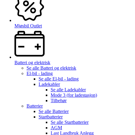
Mjøsbil Outlet
Batteri og elektrisk
Se alle
Batteri og elektrisk
El-bil - lading
Se alle
El-bil - lading
Ladekabler
Se alle
Ladekabler
Mode 3 (for ladestasjon)
Tilbehør
Batterier
Se alle
Batterier
Startbatterier
Se alle
Startbatterier
AGM
Last Landbruk Anlegg