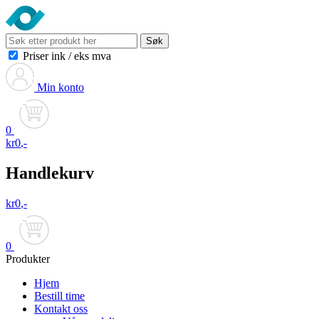
Søk
Priser ink
/
eks mva
Min konto
0
kr
0
,-
Handlekurv
kr
0
,-
0
Produkter
Hjem
Bestill time
Kontakt oss