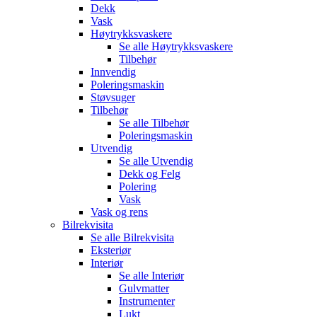
Dekk
Vask
Høytrykksvaskere
Se alle
Høytrykksvaskere
Tilbehør
Innvendig
Poleringsmaskin
Støvsuger
Tilbehør
Se alle
Tilbehør
Poleringsmaskin
Utvendig
Se alle
Utvendig
Dekk og Felg
Polering
Vask
Vask og rens
Bilrekvisita
Se alle
Bilrekvisita
Eksteriør
Interiør
Se alle
Interiør
Gulvmatter
Instrumenter
Lukt