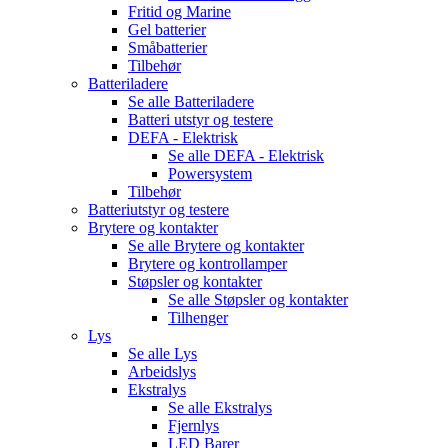
Fritid og Marine
Gel batterier
Småbatterier
Tilbehør
Batteriladere
Se alle
Batteriladere
Batteri utstyr og testere
DEFA - Elektrisk
Se alle
DEFA - Elektrisk
Powersystem
Tilbehør
Batteriutstyr og testere
Brytere og kontakter
Se alle
Brytere og kontakter
Brytere og kontrollamper
Støpsler og kontakter
Se alle
Støpsler og kontakter
Tilhenger
Lys
Se alle
Lys
Arbeidslys
Ekstralys
Se alle
Ekstralys
Fjernlys
LED Barer