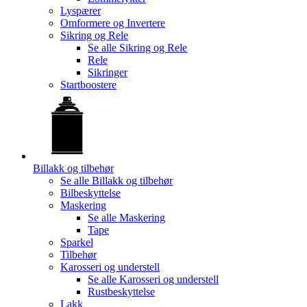
Lyspærer
Omformere og Invertere
Sikring og Rele
Se alle
Sikring og Rele
Rele
Sikringer
Startboostere
Billakk og tilbehør
Se alle
Billakk og tilbehør
Bilbeskyttelse
Maskering
Se alle
Maskering
Tape
Sparkel
Tilbehør
Karosseri og understell
Se alle
Karosseri og understell
Rustbeskyttelse
Lakk