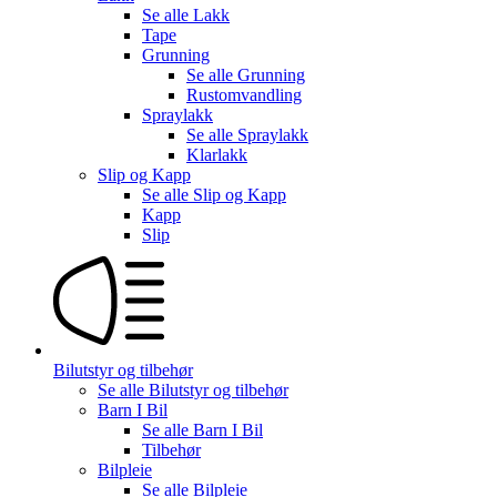
Se alle
Lakk
Tape
Grunning
Se alle
Grunning
Rustomvandling
Spraylakk
Se alle
Spraylakk
Klarlakk
Slip og Kapp
Se alle
Slip og Kapp
Kapp
Slip
Bilutstyr og tilbehør
Se alle
Bilutstyr og tilbehør
Barn I Bil
Se alle
Barn I Bil
Tilbehør
Bilpleie
Se alle
Bilpleie