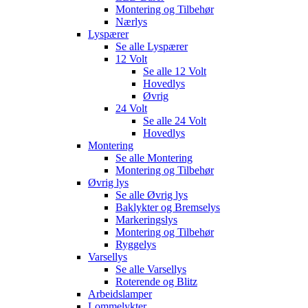
Montering og Tilbehør
Nærlys
Lyspærer
Se alle
Lyspærer
12 Volt
Se alle
12 Volt
Hovedlys
Øvrig
24 Volt
Se alle
24 Volt
Hovedlys
Montering
Se alle
Montering
Montering og Tilbehør
Øvrig lys
Se alle
Øvrig lys
Baklykter og Bremselys
Markeringslys
Montering og Tilbehør
Ryggelys
Varsellys
Se alle
Varsellys
Roterende og Blitz
Arbeidslamper
Lommelykter