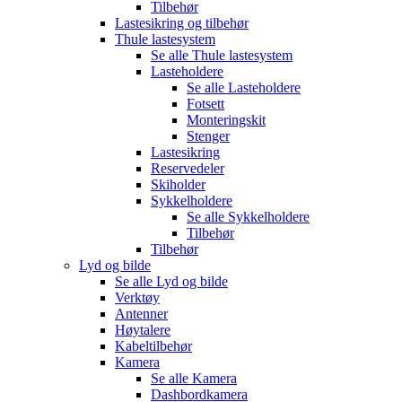
Tilbehør
Lastesikring og tilbehør
Thule lastesystem
Se alle
Thule lastesystem
Lasteholdere
Se alle
Lasteholdere
Fotsett
Monteringskit
Stenger
Lastesikring
Reservedeler
Skiholder
Sykkelholdere
Se alle
Sykkelholdere
Tilbehør
Tilbehør
Lyd og bilde
Se alle
Lyd og bilde
Verktøy
Antenner
Høytalere
Kabeltilbehør
Kamera
Se alle
Kamera
Dashbordkamera