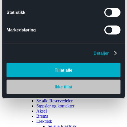
Se alle
Interiør
Sikkerhetsbelte
Statistikk
Tanklokk
Vindusviskere
Markedsføring
Detaljer
Tilhengere
Se alle
Tilhengere
Biltransport
Tillat alle
Maskinhenger
Yrkeshenger
Båthengere
Skaphengere
Ikke tillat
Varehengere
Reservedeler
Se alle
Reservedeler
Støpsler og kontakter
Aksel
Brems
Elektrisk
Se alle
Elektrisk