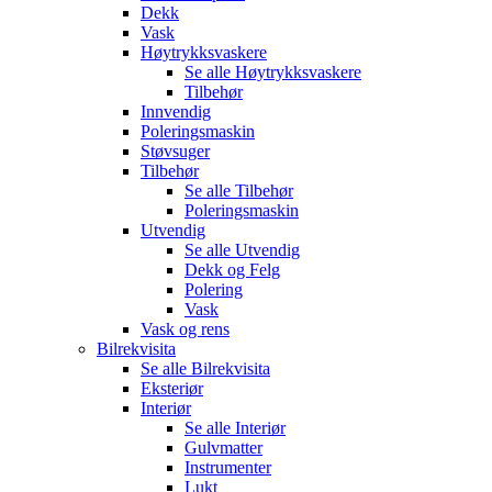
Dekk
Vask
Høytrykksvaskere
Se alle
Høytrykksvaskere
Tilbehør
Innvendig
Poleringsmaskin
Støvsuger
Tilbehør
Se alle
Tilbehør
Poleringsmaskin
Utvendig
Se alle
Utvendig
Dekk og Felg
Polering
Vask
Vask og rens
Bilrekvisita
Se alle
Bilrekvisita
Eksteriør
Interiør
Se alle
Interiør
Gulvmatter
Instrumenter
Lukt