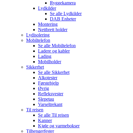
Ryggekamera
Lydkilder
Se alle
Lydkilder
DAB Enheter
Montering
Nettbrett holder
Lydisolering
Mobiltelefon
Se alle
Mobiltelefon
Ladere og kabler
Lading
Mobilholder
Sikkerhet
Se alle
Sikkerhet
Alkotester
Førstehjelp
Øvrig
Refleksvester
Slepetau
Varseltrekant
Til reisen
Se alle
Til reisen
Kanner
Kjøle og varmebokser
Tilhengerfester