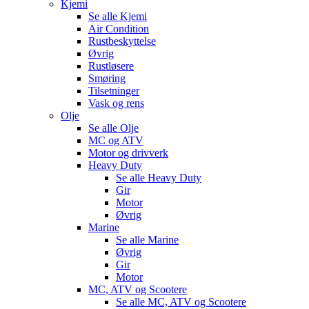
Kjemi
Se alle
Kjemi
Air Condition
Rustbeskyttelse
Øvrig
Rustløsere
Smøring
Tilsetninger
Vask og rens
Olje
Se alle
Olje
MC og ATV
Motor og drivverk
Heavy Duty
Se alle
Heavy Duty
Gir
Motor
Øvrig
Marine
Se alle
Marine
Øvrig
Gir
Motor
MC, ATV og Scootere
Se alle
MC, ATV og Scootere