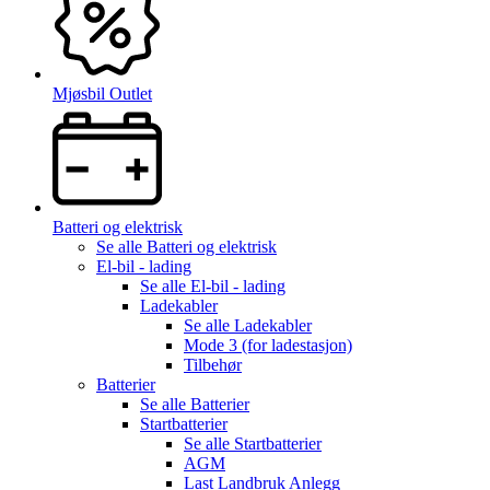
Mjøsbil Outlet
Batteri og elektrisk
Se alle
Batteri og elektrisk
El-bil - lading
Se alle
El-bil - lading
Ladekabler
Se alle
Ladekabler
Mode 3 (for ladestasjon)
Tilbehør
Batterier
Se alle
Batterier
Startbatterier
Se alle
Startbatterier
AGM
Last Landbruk Anlegg