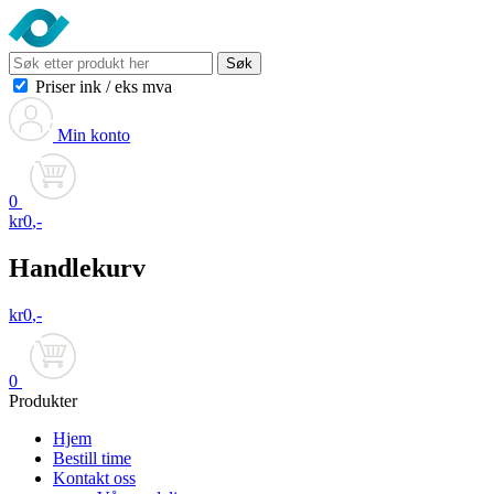
Søk
Priser ink
/
eks mva
Min konto
0
kr
0
,-
Handlekurv
kr
0
,-
0
Produkter
Hjem
Bestill time
Kontakt oss