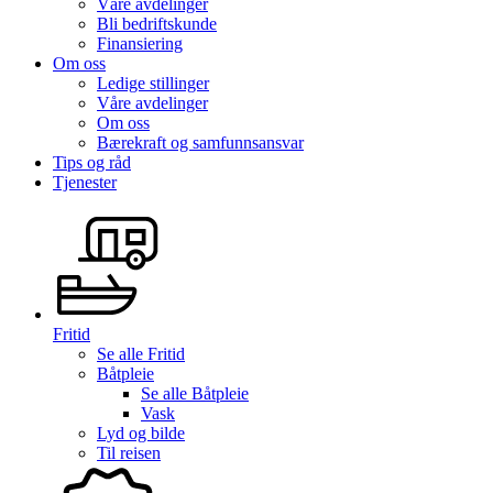
Våre avdelinger
Bli bedriftskunde
Finansiering
Om oss
Ledige stillinger
Våre avdelinger
Om oss
Bærekraft og samfunnsansvar
Tips og råd
Tjenester
Fritid
Se alle
Fritid
Båtpleie
Se alle
Båtpleie
Vask
Lyd og bilde
Til reisen