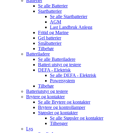
Batterier
Se alle
Batterier
Startbatterier
Se alle
Startbatterier
AGM
Last Landbruk Anlegg
Fritid og Marine
Gel batterier
Småbatterier
Tilbehør
Batteriladere
Se alle
Batteriladere
Batteri utstyr og testere
DEFA - Elektrisk
Se alle
DEFA - Elektrisk
Powersystem
Tilbehør
Batteriutstyr og testere
Brytere og kontakter
Se alle
Brytere og kontakter
Brytere og kontrollamper
Støpsler og kontakter
Se alle
Støpsler og kontakter
Tilhenger
Lys