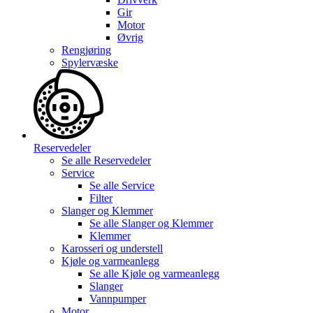
Gir
Motor
Øvrig
Rengjøring
Spylervæske
Reservedeler
Se alle
Reservedeler
Service
Se alle
Service
Filter
Slanger og Klemmer
Se alle
Slanger og Klemmer
Klemmer
Karosseri og understell
Kjøle og varmeanlegg
Se alle
Kjøle og varmeanlegg
Slanger
Vannpumper
Motor