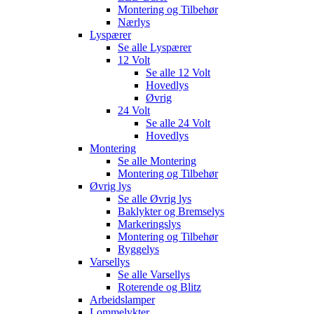
Montering og Tilbehør
Nærlys
Lyspærer
Se alle
Lyspærer
12 Volt
Se alle
12 Volt
Hovedlys
Øvrig
24 Volt
Se alle
24 Volt
Hovedlys
Montering
Se alle
Montering
Montering og Tilbehør
Øvrig lys
Se alle
Øvrig lys
Baklykter og Bremselys
Markeringslys
Montering og Tilbehør
Ryggelys
Varsellys
Se alle
Varsellys
Roterende og Blitz
Arbeidslamper
Lommelykter