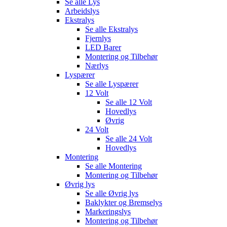
Se alle
Lys
Arbeidslys
Ekstralys
Se alle
Ekstralys
Fjernlys
LED Barer
Montering og Tilbehør
Nærlys
Lyspærer
Se alle
Lyspærer
12 Volt
Se alle
12 Volt
Hovedlys
Øvrig
24 Volt
Se alle
24 Volt
Hovedlys
Montering
Se alle
Montering
Montering og Tilbehør
Øvrig lys
Se alle
Øvrig lys
Baklykter og Bremselys
Markeringslys
Montering og Tilbehør