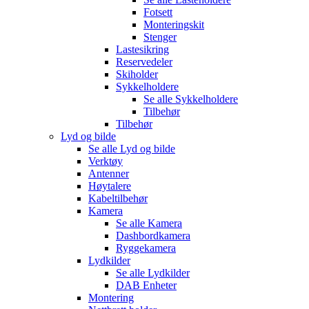
Fotsett
Monteringskit
Stenger
Lastesikring
Reservedeler
Skiholder
Sykkelholdere
Se alle
Sykkelholdere
Tilbehør
Tilbehør
Lyd og bilde
Se alle
Lyd og bilde
Verktøy
Antenner
Høytalere
Kabeltilbehør
Kamera
Se alle
Kamera
Dashbordkamera
Ryggekamera
Lydkilder
Se alle
Lydkilder
DAB Enheter
Montering