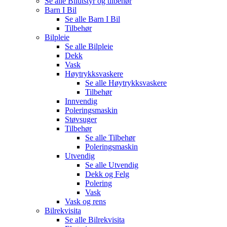
Se alle
Bilutstyr og tilbehør
Barn I Bil
Se alle
Barn I Bil
Tilbehør
Bilpleie
Se alle
Bilpleie
Dekk
Vask
Høytrykksvaskere
Se alle
Høytrykksvaskere
Tilbehør
Innvendig
Poleringsmaskin
Støvsuger
Tilbehør
Se alle
Tilbehør
Poleringsmaskin
Utvendig
Se alle
Utvendig
Dekk og Felg
Polering
Vask
Vask og rens
Bilrekvisita
Se alle
Bilrekvisita