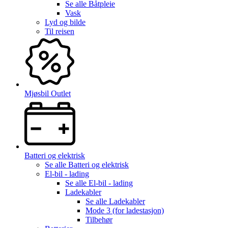
Se alle
Båtpleie
Vask
Lyd og bilde
Til reisen
Mjøsbil Outlet
Batteri og elektrisk
Se alle
Batteri og elektrisk
El-bil - lading
Se alle
El-bil - lading
Ladekabler
Se alle
Ladekabler
Mode 3 (for ladestasjon)
Tilbehør