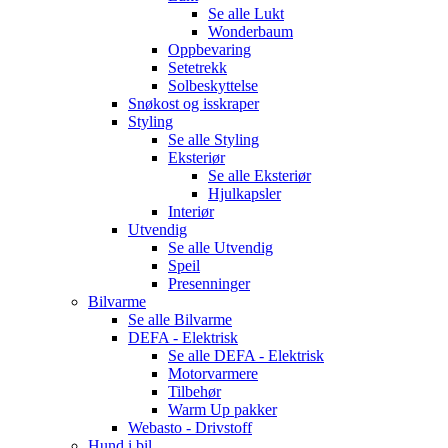
Se alle
Lukt
Wonderbaum
Oppbevaring
Setetrekk
Solbeskyttelse
Snøkost og isskraper
Styling
Se alle
Styling
Eksteriør
Se alle
Eksteriør
Hjulkapsler
Interiør
Utvendig
Se alle
Utvendig
Speil
Presenninger
Bilvarme
Se alle
Bilvarme
DEFA - Elektrisk
Se alle
DEFA - Elektrisk
Motorvarmere
Tilbehør
Warm Up pakker
Webasto - Drivstoff
Hund i bil