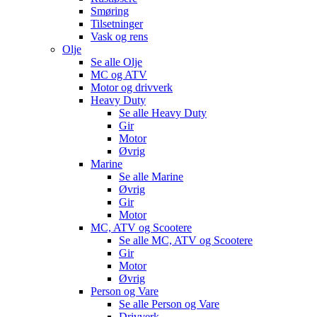
Smøring
Tilsetninger
Vask og rens
Olje
Se alle
Olje
MC og ATV
Motor og drivverk
Heavy Duty
Se alle
Heavy Duty
Gir
Motor
Øvrig
Marine
Se alle
Marine
Øvrig
Gir
Motor
MC, ATV og Scootere
Se alle
MC, ATV og Scootere
Gir
Motor
Øvrig
Person og Vare
Se alle
Person og Vare
Drivverk