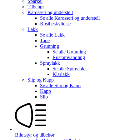
Sparkel
Tilbehør
Karosseri og understell
Se alle
Karosseri og understell
Rustbeskyttelse
Lakk
Se alle
Lakk
Tape
Grunning
Se alle
Grunning
Rustomvandling
Spraylakk
Se alle
Spraylakk
Klarlakk
Slip og Kapp
Se alle
Slip og Kapp
Kapp
Slip
Bilutstyr og tilbehør