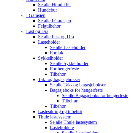
Se alle
Hund i bil
Hundebur
I Garasjen
Se alle
I Garasjen
Felgtilbehør
Last og Dra
Se alle
Last og Dra
Lasteholder
Se alle
Lasteholder
For tak
Sykkelholder
Se alle
Sykkelholder
For hengerfeste
Tilbehør
Tak- og bagasjebokser
Se alle
Tak- og bagasjebokser
Bagasjeboks for hengerfeste
Se alle
Bagasjeboks for hengerfeste
Tilbehør
Tilbehør
Lastesikring og tilbehør
Thule lastesystem
Se alle
Thule lastesystem
Lasteholdere
Se alle
Lasteholdere