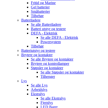
Fritid og Marine
Gel batterier
Småbatterier
Tilbehør
Batteriladere
Se alle
Batteriladere
Batteri utstyr og testere
DEFA - Elektrisk
Se alle
DEFA - Elektrisk
Powersystem
Tilbehør
Batteriutstyr og testere
Brytere og kontakter
Se alle
Brytere og kontakter
Brytere og kontrollamper
Støpsler og kontakter
Se alle
Støpsler og kontakter
Tilhenger
Lys
Se alle
Lys
Arbeidslys
Ekstralys
Se alle
Ekstralys
Fjernlys
LED Barer