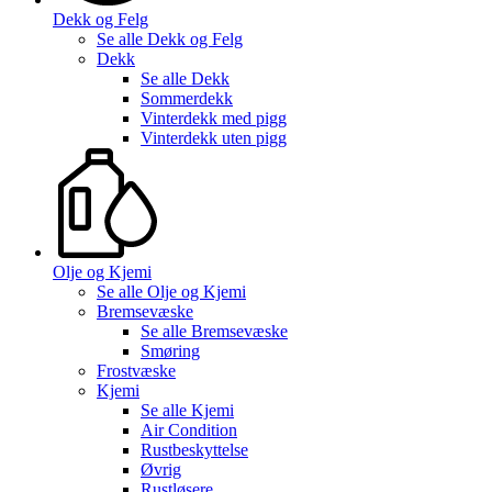
Dekk og Felg
Se alle
Dekk og Felg
Dekk
Se alle
Dekk
Sommerdekk
Vinterdekk med pigg
Vinterdekk uten pigg
Olje og Kjemi
Se alle
Olje og Kjemi
Bremsevæske
Se alle
Bremsevæske
Smøring
Frostvæske
Kjemi
Se alle
Kjemi
Air Condition
Rustbeskyttelse
Øvrig
Rustløsere