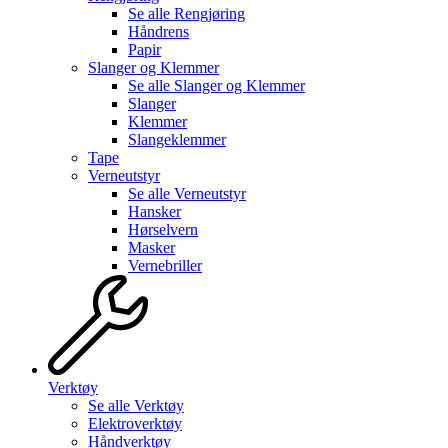
Se alle
Rengjøring
Håndrens
Papir
Slanger og Klemmer
Se alle
Slanger og Klemmer
Slanger
Klemmer
Slangeklemmer
Tape
Verneutstyr
Se alle
Verneutstyr
Hansker
Hørselvern
Masker
Vernebriller
Verktøy
Se alle
Verktøy
Elektroverktøy
Håndverktøy