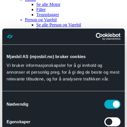
Se alle
Motor
Filter
Tennplugger
Person og Varebil
Se alle
Person og Varebil
Brems
Elektrisk
Bremser
Motor og drivverk
Universal
Se alle
Universal
Mjøsbil AS (mjosbil.no) bruker cookies
Bremsedeler
Vi bruker informasjonskapsler for å gi innhold og
Se alle
Bremsedeler
Bremsenippler
annonser et personlig preg, for å gi deg de beste og mest
Drivline og motor
relevante tilbudene, og for å analysere trafikken vår.
Se alle
Drivline og motor
Bensinpumpe
Eksosanlegg
Se alle
Eksosanlegg
Samtykkevalg
Reparasjonsmateriell
Nødvendig
Eksteriør
Se alle
Eksteriør
Horn og Tuter
Egenskaper
Speil
Interiør