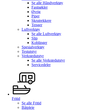
Se alle
Håndverktøy
Fastnøkler
Øvrig
Piper
Skrutrekkere
Tenger
Luftverktøy
Se alle
Luftverktøy
Slip
Koblinger
Spesialverktøy
Testutstyr
Verkstedutstyr
Se alle
Verkstedutstyr
Servicedeler
Fritid
Se alle
Fritid
Båtpleie