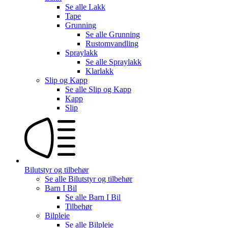
Se alle
Lakk
Tape
Grunning
Se alle
Grunning
Rustomvandling
Spraylakk
Se alle
Spraylakk
Klarlakk
Slip og Kapp
Se alle
Slip og Kapp
Kapp
Slip
Bilutstyr og tilbehør
Se alle
Bilutstyr og tilbehør
Barn I Bil
Se alle
Barn I Bil
Tilbehør
Bilpleie
Se alle
Bilpleie