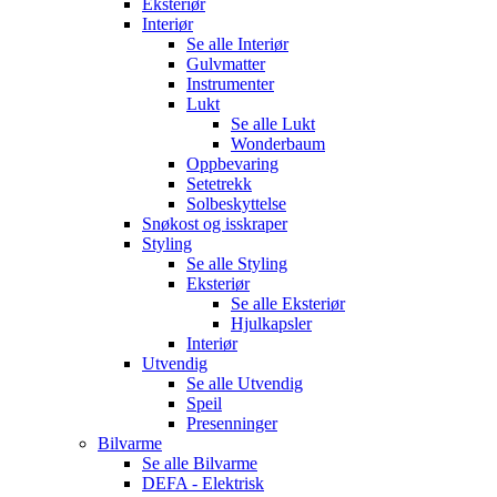
Eksteriør
Interiør
Se alle
Interiør
Gulvmatter
Instrumenter
Lukt
Se alle
Lukt
Wonderbaum
Oppbevaring
Setetrekk
Solbeskyttelse
Snøkost og isskraper
Styling
Se alle
Styling
Eksteriør
Se alle
Eksteriør
Hjulkapsler
Interiør
Utvendig
Se alle
Utvendig
Speil
Presenninger
Bilvarme
Se alle
Bilvarme
DEFA - Elektrisk