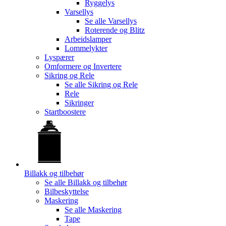
Ryggelys
Varsellys
Se alle
Varsellys
Roterende og Blitz
Arbeidslamper
Lommelykter
Lyspærer
Omformere og Invertere
Sikring og Rele
Se alle
Sikring og Rele
Rele
Sikringer
Startboostere
Billakk og tilbehør
Se alle
Billakk og tilbehør
Bilbeskyttelse
Maskering
Se alle
Maskering
Tape