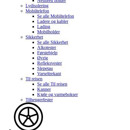
Nettbrett holder
Lydisolering
Mobiltelefon
Se alle
Mobiltelefon
Ladere og kabler
Lading
Mobilholder
Sikkerhet
Se alle
Sikkerhet
Alkotester
Førstehjelp
Øvrig
Refleksvester
Slepetau
Varseltrekant
Til reisen
Se alle
Til reisen
Kanner
Kjøle og varmebokser
Tilhengerfester