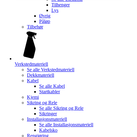
Tilhenger
Lys
Øvrig
Påløp
Tilbehør
Verkstedmateriell
Se alle
Verkstedmateriell
Dekkmateriell
Kabel
Se alle
Kabel
Startkabler
Kjemi
Sikring og Rele
Se alle
Sikring og Rele
Sikringer
Installasjonsmateriell
Se alle
Installasjonsmateriell
Kabelsko
Rengjøring