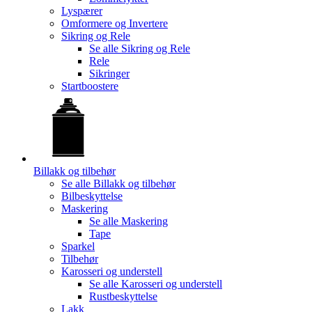
Lyspærer
Omformere og Invertere
Sikring og Rele
Se alle
Sikring og Rele
Rele
Sikringer
Startboostere
Billakk og tilbehør
Se alle
Billakk og tilbehør
Bilbeskyttelse
Maskering
Se alle
Maskering
Tape
Sparkel
Tilbehør
Karosseri og understell
Se alle
Karosseri og understell
Rustbeskyttelse
Lakk