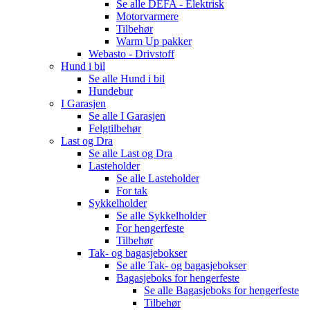
Se alle
DEFA - Elektrisk
Motorvarmere
Tilbehør
Warm Up pakker
Webasto - Drivstoff
Hund i bil
Se alle
Hund i bil
Hundebur
I Garasjen
Se alle
I Garasjen
Felgtilbehør
Last og Dra
Se alle
Last og Dra
Lasteholder
Se alle
Lasteholder
For tak
Sykkelholder
Se alle
Sykkelholder
For hengerfeste
Tilbehør
Tak- og bagasjebokser
Se alle
Tak- og bagasjebokser
Bagasjeboks for hengerfeste
Se alle
Bagasjeboks for hengerfeste
Tilbehør