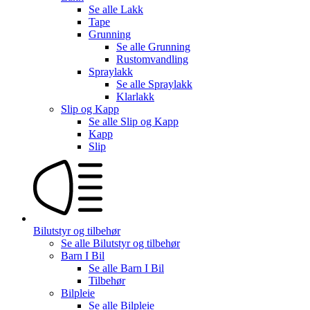
Se alle
Lakk
Tape
Grunning
Se alle
Grunning
Rustomvandling
Spraylakk
Se alle
Spraylakk
Klarlakk
Slip og Kapp
Se alle
Slip og Kapp
Kapp
Slip
Bilutstyr og tilbehør
Se alle
Bilutstyr og tilbehør
Barn I Bil
Se alle
Barn I Bil
Tilbehør
Bilpleie
Se alle
Bilpleie