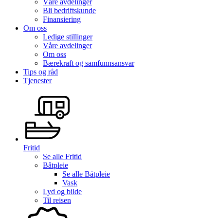
Våre avdelinger
Bli bedriftskunde
Finansiering
Om oss
Ledige stillinger
Våre avdelinger
Om oss
Bærekraft og samfunnsansvar
Tips og råd
Tjenester
Fritid
Se alle
Fritid
Båtpleie
Se alle
Båtpleie
Vask
Lyd og bilde
Til reisen