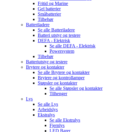
Fritid og Marine
Gel batterier
Småbatterier
Tilbehør
Batteriladere
Se alle
Batteriladere
Batteri utstyr og testere
DEFA - Elektrisk
Se alle
DEFA - Elektrisk
Powersystem
Tilbehør
Batteriutstyr og testere
Brytere og kontakter
Se alle
Brytere og kontakter
Brytere og kontrollamper
Støpsler og kontakter
Se alle
Støpsler og kontakter
Tilhenger
Lys
Se alle
Lys
Arbeidslys
Ekstralys
Se alle
Ekstralys
Fjernlys
LED Barer