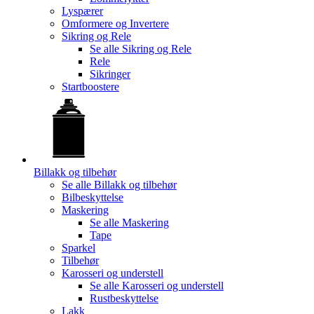
Lyspærer
Omformere og Invertere
Sikring og Rele
Se alle
Sikring og Rele
Rele
Sikringer
Startboostere
Billakk og tilbehør
Se alle
Billakk og tilbehør
Bilbeskyttelse
Maskering
Se alle
Maskering
Tape
Sparkel
Tilbehør
Karosseri og understell
Se alle
Karosseri og understell
Rustbeskyttelse
Lakk