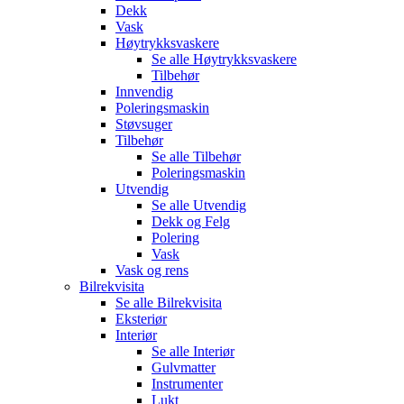
Dekk
Vask
Høytrykksvaskere
Se alle
Høytrykksvaskere
Tilbehør
Innvendig
Poleringsmaskin
Støvsuger
Tilbehør
Se alle
Tilbehør
Poleringsmaskin
Utvendig
Se alle
Utvendig
Dekk og Felg
Polering
Vask
Vask og rens
Bilrekvisita
Se alle
Bilrekvisita
Eksteriør
Interiør
Se alle
Interiør
Gulvmatter
Instrumenter
Lukt