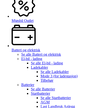
Mjøsbil Outlet
Batteri og elektrisk
Se alle
Batteri og elektrisk
El-bil - lading
Se alle
El-bil - lading
Ladekabler
Se alle
Ladekabler
Mode 3 (for ladestasjon)
Tilbehør
Batterier
Se alle
Batterier
Startbatterier
Se alle
Startbatterier
AGM
Last Landbruk Anlegg