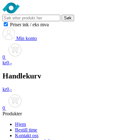
Søk
Priser ink
/
eks mva
Min konto
0
kr
0
,-
Handlekurv
kr
0
,-
0
Produkter
Hjem
Bestill time
Kontakt oss