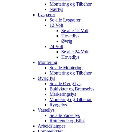
Montering og Tilbehør
Nærlys
Lyspærer
Se alle
Lyspærer
12 Volt
Se alle
12 Volt
Hovedlys
Øvrig
24 Volt
Se alle
24 Volt
Hovedlys
Montering
Se alle
Montering
Montering og Tilbehør
Øvrig lys
Se alle
Øvrig lys
Baklykter og Bremselys
Markeringslys
Montering og Tilbehør
Ryggelys
Varsellys
Se alle
Varsellys
Roterende og Blitz
Arbeidslamper
Lommelykter