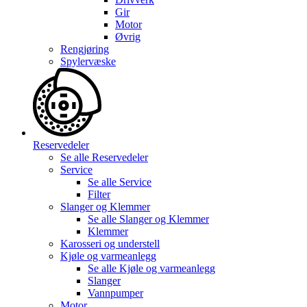
Gir
Motor
Øvrig
Rengjøring
Spylervæske
Reservedeler
Se alle
Reservedeler
Service
Se alle
Service
Filter
Slanger og Klemmer
Se alle
Slanger og Klemmer
Klemmer
Karosseri og understell
Kjøle og varmeanlegg
Se alle
Kjøle og varmeanlegg
Slanger
Vannpumper
Motor