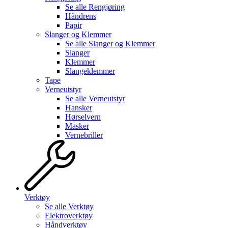
Se alle
Rengjøring
Håndrens
Papir
Slanger og Klemmer
Se alle
Slanger og Klemmer
Slanger
Klemmer
Slangeklemmer
Tape
Verneutstyr
Se alle
Verneutstyr
Hansker
Hørselvern
Masker
Vernebriller
Verktøy
Se alle
Verktøy
Elektroverktøy
Håndverktøy