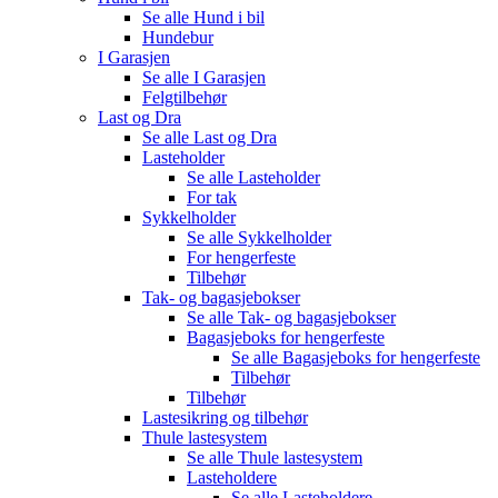
Se alle
Hund i bil
Hundebur
I Garasjen
Se alle
I Garasjen
Felgtilbehør
Last og Dra
Se alle
Last og Dra
Lasteholder
Se alle
Lasteholder
For tak
Sykkelholder
Se alle
Sykkelholder
For hengerfeste
Tilbehør
Tak- og bagasjebokser
Se alle
Tak- og bagasjebokser
Bagasjeboks for hengerfeste
Se alle
Bagasjeboks for hengerfeste
Tilbehør
Tilbehør
Lastesikring og tilbehør
Thule lastesystem
Se alle
Thule lastesystem
Lasteholdere
Se alle
Lasteholdere