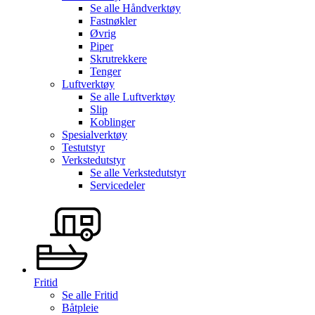
Se alle
Håndverktøy
Fastnøkler
Øvrig
Piper
Skrutrekkere
Tenger
Luftverktøy
Se alle
Luftverktøy
Slip
Koblinger
Spesialverktøy
Testutstyr
Verkstedutstyr
Se alle
Verkstedutstyr
Servicedeler
Fritid
Se alle
Fritid
Båtpleie