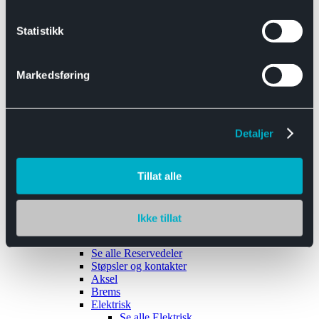
Se alle
Interiør
Sikkerhetsbelte
Statistikk
Tanklokk
Vindusviskere
Markedsføring
Detaljer
Tilhengere
Se alle
Tilhengere
Biltransport
Tillat alle
Maskinhenger
Yrkeshenger
Båthengere
Skaphengere
Ikke tillat
Varehengere
Reservedeler
Se alle
Reservedeler
Støpsler og kontakter
Aksel
Brems
Elektrisk
Se alle
Elektrisk