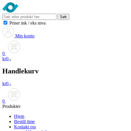
Søk
Priser ink
/
eks mva
Min konto
0
kr
0
,-
Handlekurv
kr
0
,-
0
Produkter
Hjem
Bestill time
Kontakt oss