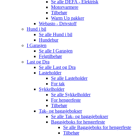
Se alle
DEFA - Elektrisk
Motorvarmere
Tilbehør
Warm Up pakker
Webasto - Drivstoff
Hund i bil
Se alle
Hund i bil
Hundebur
I Garasjen
Se alle
I Garasjen
Felgtilbehør
Last og Dra
Se alle
Last og Dra
Lasteholder
Se alle
Lasteholder
For tak
Sykkelholder
Se alle
Sykkelholder
For hengerfeste
Tilbehør
Tak- og bagasjebokser
Se alle
Tak- og bagasjebokser
Bagasjeboks for hengerfeste
Se alle
Bagasjeboks for hengerfeste
Tilbehør