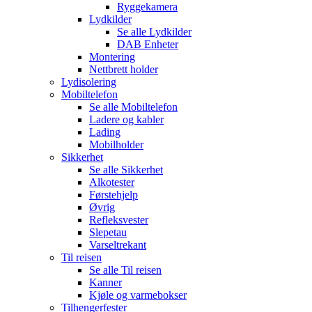
Ryggekamera
Lydkilder
Se alle
Lydkilder
DAB Enheter
Montering
Nettbrett holder
Lydisolering
Mobiltelefon
Se alle
Mobiltelefon
Ladere og kabler
Lading
Mobilholder
Sikkerhet
Se alle
Sikkerhet
Alkotester
Førstehjelp
Øvrig
Refleksvester
Slepetau
Varseltrekant
Til reisen
Se alle
Til reisen
Kanner
Kjøle og varmebokser
Tilhengerfester