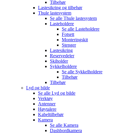
Tilbehør
Lastesikring og tilbehør
Thule lastesystem
Se alle
Thule lastesystem
Lasteholdere
Se alle
Lasteholdere
Fotsett
Monteringskit
Stenger
Lastesikring
Reservedeler
Skiholder
Sykkelholdere
Se alle
Sykkelholdere
Tilbehør
Tilbehør
Lyd og bilde
Se alle
Lyd og bilde
Verktøy
Antenner
Høytalere
Kabeltilbehør
Kamera
Se alle
Kamera
Dashbordkamera