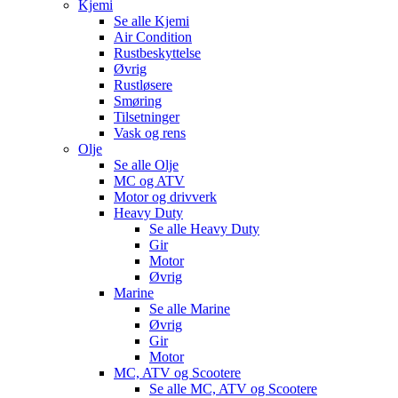
Kjemi
Se alle
Kjemi
Air Condition
Rustbeskyttelse
Øvrig
Rustløsere
Smøring
Tilsetninger
Vask og rens
Olje
Se alle
Olje
MC og ATV
Motor og drivverk
Heavy Duty
Se alle
Heavy Duty
Gir
Motor
Øvrig
Marine
Se alle
Marine
Øvrig
Gir
Motor
MC, ATV og Scootere
Se alle
MC, ATV og Scootere