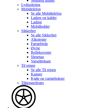
Nettbrett holder
Lydisolering
Mobiltelefon
Se alle
Mobiltelefon
Ladere og kabler
Lading
Mobilholder
Sikkerhet
Se alle
Sikkerhet
Alkotester
Førstehjelp
Øvrig
Refleksvester
Slepetau
Varseltrekant
Til reisen
Se alle
Til reisen
Kanner
Kjøle og varmebokser
Tilhengerfester