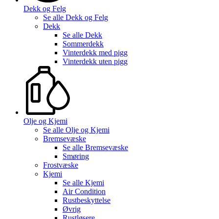
Dekk og Felg
Se alle
Dekk og Felg
Dekk
Se alle
Dekk
Sommerdekk
Vinterdekk med pigg
Vinterdekk uten pigg
Olje og Kjemi
Se alle
Olje og Kjemi
Bremsevæske
Se alle
Bremsevæske
Smøring
Frostvæske
Kjemi
Se alle
Kjemi
Air Condition
Rustbeskyttelse
Øvrig
Rustløsere