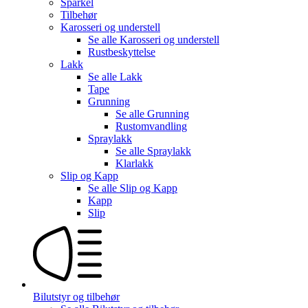
Sparkel
Tilbehør
Karosseri og understell
Se alle
Karosseri og understell
Rustbeskyttelse
Lakk
Se alle
Lakk
Tape
Grunning
Se alle
Grunning
Rustomvandling
Spraylakk
Se alle
Spraylakk
Klarlakk
Slip og Kapp
Se alle
Slip og Kapp
Kapp
Slip
Bilutstyr og tilbehør