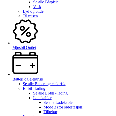
Se alle
Båtpleie
Vask
Lyd og bilde
Til reisen
Mjøsbil Outlet
Batteri og elektrisk
Se alle
Batteri og elektrisk
El-bil - lading
Se alle
El-bil - lading
Ladekabler
Se alle
Ladekabler
Mode 3 (for ladestasjon)
Tilbehør