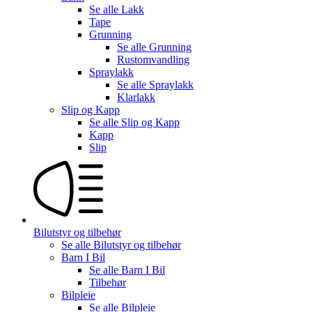
Se alle
Lakk
Tape
Grunning
Se alle
Grunning
Rustomvandling
Spraylakk
Se alle
Spraylakk
Klarlakk
Slip og Kapp
Se alle
Slip og Kapp
Kapp
Slip
Bilutstyr og tilbehør
Se alle
Bilutstyr og tilbehør
Barn I Bil
Se alle
Barn I Bil
Tilbehør
Bilpleie
Se alle
Bilpleie