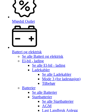
Mjøsbil Outlet
Batteri og elektrisk
Se alle
Batteri og elektrisk
El-bil - lading
Se alle
El-bil - lading
Ladekabler
Se alle
Ladekabler
Mode 3 (for ladestasjon)
Tilbehør
Batterier
Se alle
Batterier
Startbatterier
Se alle
Startbatterier
AGM
Last Landbruk Anlegg