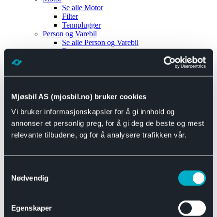
Se alle
Motor
Filter
Tennplugger
Person og Varebil
Se alle
Person og Varebil
Brems
Elektrisk
Bremser
Motor og drivverk
Universal
Se alle
Universal
Mjøsbil AS (mjosbil.no) bruker cookies
Bremsedeler
Vi bruker informasjonskapsler for å gi innhold og
Se alle
Bremsedeler
Bremsenippler
annonser et personlig preg, for å gi deg de beste og mest
Drivline og motor
relevante tilbudene, og for å analysere trafikken vår.
Se alle
Drivline og motor
Bensinpumpe
Eksosanlegg
Se alle
Eksosanlegg
Samtykkevalg
Reparasjonsmateriell
Nødvendig
Eksteriør
Se alle
Eksteriør
Horn og Tuter
Egenskaper
Speil
Interiør