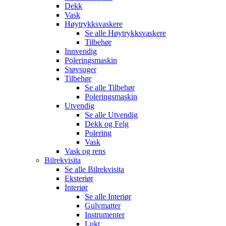
Dekk
Vask
Høytrykksvaskere
Se alle
Høytrykksvaskere
Tilbehør
Innvendig
Poleringsmaskin
Støvsuger
Tilbehør
Se alle
Tilbehør
Poleringsmaskin
Utvendig
Se alle
Utvendig
Dekk og Felg
Polering
Vask
Vask og rens
Bilrekvisita
Se alle
Bilrekvisita
Eksteriør
Interiør
Se alle
Interiør
Gulvmatter
Instrumenter
Lukt