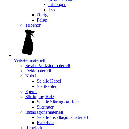
Tilhenger
Lys
Øvrig
Påløp
Tilbehør
Verkstedmateriell
Se alle
Verkstedmateriell
Dekkmateriell
Kabel
Se alle
Kabel
Startkabler
Kjemi
Sikring og Rele
Se alle
Sikring og Rele
Sikringer
Installasjonsmateriell
Se alle
Installasjonsmateriell
Kabelsko
Rengjøring