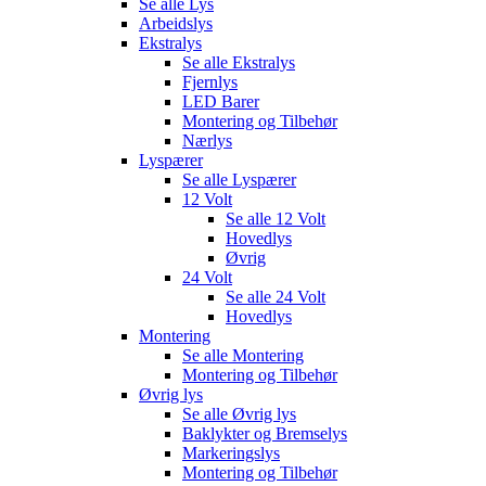
Se alle
Lys
Arbeidslys
Ekstralys
Se alle
Ekstralys
Fjernlys
LED Barer
Montering og Tilbehør
Nærlys
Lyspærer
Se alle
Lyspærer
12 Volt
Se alle
12 Volt
Hovedlys
Øvrig
24 Volt
Se alle
24 Volt
Hovedlys
Montering
Se alle
Montering
Montering og Tilbehør
Øvrig lys
Se alle
Øvrig lys
Baklykter og Bremselys
Markeringslys
Montering og Tilbehør