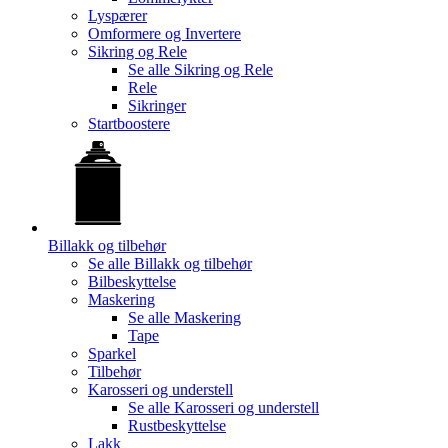
Lyspærer
Omformere og Invertere
Sikring og Rele
Se alle
Sikring og Rele
Rele
Sikringer
Startboostere
Billakk og tilbehør
Se alle
Billakk og tilbehør
Bilbeskyttelse
Maskering
Se alle
Maskering
Tape
Sparkel
Tilbehør
Karosseri og understell
Se alle
Karosseri og understell
Rustbeskyttelse
Lakk