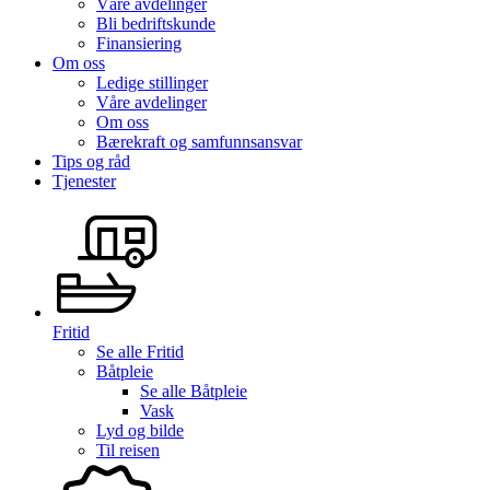
Våre avdelinger
Bli bedriftskunde
Finansiering
Om oss
Ledige stillinger
Våre avdelinger
Om oss
Bærekraft og samfunnsansvar
Tips og råd
Tjenester
Fritid
Se alle
Fritid
Båtpleie
Se alle
Båtpleie
Vask
Lyd og bilde
Til reisen