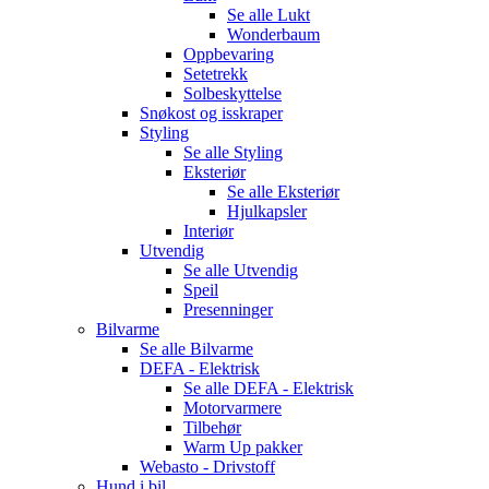
Se alle
Lukt
Wonderbaum
Oppbevaring
Setetrekk
Solbeskyttelse
Snøkost og isskraper
Styling
Se alle
Styling
Eksteriør
Se alle
Eksteriør
Hjulkapsler
Interiør
Utvendig
Se alle
Utvendig
Speil
Presenninger
Bilvarme
Se alle
Bilvarme
DEFA - Elektrisk
Se alle
DEFA - Elektrisk
Motorvarmere
Tilbehør
Warm Up pakker
Webasto - Drivstoff
Hund i bil