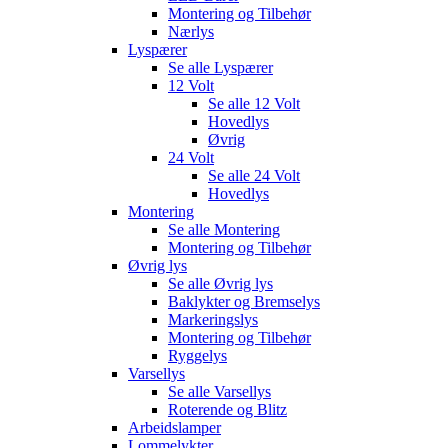
Montering og Tilbehør
Nærlys
Lyspærer
Se alle
Lyspærer
12 Volt
Se alle
12 Volt
Hovedlys
Øvrig
24 Volt
Se alle
24 Volt
Hovedlys
Montering
Se alle
Montering
Montering og Tilbehør
Øvrig lys
Se alle
Øvrig lys
Baklykter og Bremselys
Markeringslys
Montering og Tilbehør
Ryggelys
Varsellys
Se alle
Varsellys
Roterende og Blitz
Arbeidslamper
Lommelykter