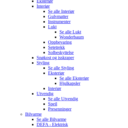
Eksteriør
Interiør
Se alle
Interiør
Gulvmatter
Instrumenter
Lukt
Se alle
Lukt
Wonderbaum
Oppbevaring
Setetrekk
Solbeskyttelse
Snøkost og isskraper
Styling
Se alle
Styling
Eksteriør
Se alle
Eksteriør
Hjulkapsler
Interiør
Utvendig
Se alle
Utvendig
Speil
Presenninger
Bilvarme
Se alle
Bilvarme
DEFA - Elektrisk