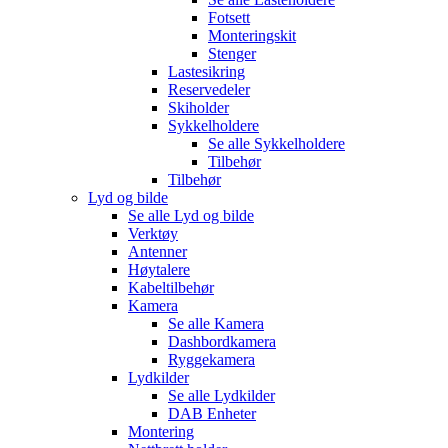
Fotsett
Monteringskit
Stenger
Lastesikring
Reservedeler
Skiholder
Sykkelholdere
Se alle
Sykkelholdere
Tilbehør
Tilbehør
Lyd og bilde
Se alle
Lyd og bilde
Verktøy
Antenner
Høytalere
Kabeltilbehør
Kamera
Se alle
Kamera
Dashbordkamera
Ryggekamera
Lydkilder
Se alle
Lydkilder
DAB Enheter
Montering