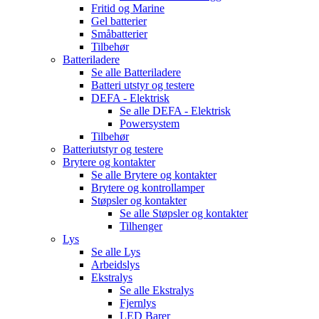
Fritid og Marine
Gel batterier
Småbatterier
Tilbehør
Batteriladere
Se alle
Batteriladere
Batteri utstyr og testere
DEFA - Elektrisk
Se alle
DEFA - Elektrisk
Powersystem
Tilbehør
Batteriutstyr og testere
Brytere og kontakter
Se alle
Brytere og kontakter
Brytere og kontrollamper
Støpsler og kontakter
Se alle
Støpsler og kontakter
Tilhenger
Lys
Se alle
Lys
Arbeidslys
Ekstralys
Se alle
Ekstralys
Fjernlys
LED Barer