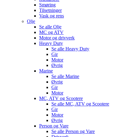
Smøring
Tilsetninger
Vask og rens
Olje
Se alle
Olje
MC og ATV
Motor og drivverk
Heavy Duty
Se alle
Heavy Duty
Gir
Motor
Øvrig
Marine
Se alle
Marine
Øvrig
Gir
Motor
MC, ATV og Scootere
Se alle
MC, ATV og Scootere
Gir
Motor
Øvrig
Person og Vare
Se alle
Person og Vare
Drivverk