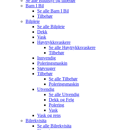
Se alle
Bilutstyr og tilbehør
Barn I Bil
Se alle
Barn I Bil
Tilbehør
Bilpleie
Se alle
Bilpleie
Dekk
Vask
Høytrykksvaskere
Se alle
Høytrykksvaskere
Tilbehør
Innvendig
Poleringsmaskin
Støvsuger
Tilbehør
Se alle
Tilbehør
Poleringsmaskin
Utvendig
Se alle
Utvendig
Dekk og Felg
Polering
Vask
Vask og rens
Bilrekvisita
Se alle
Bilrekvisita