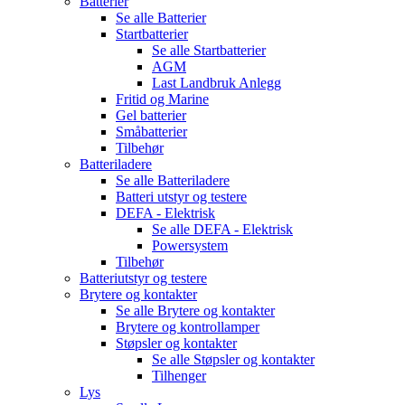
Batterier
Se alle
Batterier
Startbatterier
Se alle
Startbatterier
AGM
Last Landbruk Anlegg
Fritid og Marine
Gel batterier
Småbatterier
Tilbehør
Batteriladere
Se alle
Batteriladere
Batteri utstyr og testere
DEFA - Elektrisk
Se alle
DEFA - Elektrisk
Powersystem
Tilbehør
Batteriutstyr og testere
Brytere og kontakter
Se alle
Brytere og kontakter
Brytere og kontrollamper
Støpsler og kontakter
Se alle
Støpsler og kontakter
Tilhenger
Lys