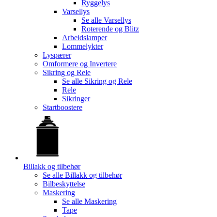
Ryggelys
Varsellys
Se alle
Varsellys
Roterende og Blitz
Arbeidslamper
Lommelykter
Lyspærer
Omformere og Invertere
Sikring og Rele
Se alle
Sikring og Rele
Rele
Sikringer
Startboostere
Billakk og tilbehør
Se alle
Billakk og tilbehør
Bilbeskyttelse
Maskering
Se alle
Maskering
Tape