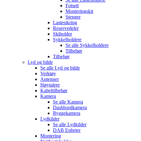
Fotsett
Monteringskit
Stenger
Lastesikring
Reservedeler
Skiholder
Sykkelholdere
Se alle
Sykkelholdere
Tilbehør
Tilbehør
Lyd og bilde
Se alle
Lyd og bilde
Verktøy
Antenner
Høytalere
Kabeltilbehør
Kamera
Se alle
Kamera
Dashbordkamera
Ryggekamera
Lydkilder
Se alle
Lydkilder
DAB Enheter
Montering