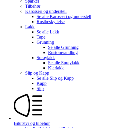
Sparkel
Tilbehør
Karosseri og understell
Se alle
Karosseri og understell
Rustbeskyttelse
Lakk
Se alle
Lakk
Tape
Grunning
Se alle
Grunning
Rustomvandling
Spraylakk
Se alle
Spraylakk
Klarlakk
Slip og Kapp
Se alle
Slip og Kapp
Kapp
Slip
Bilutstyr og tilbehør