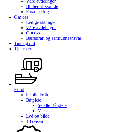
Våre avdelinger
Bli bedriftskunde
Finansiering
Om oss
Ledige stillinger
Våre avdelinger
Om oss
Bærekraft og samfunnsansvar
Tips og råd
Tjenester
Fritid
Se alle
Fritid
Båtpleie
Se alle
Båtpleie
Vask
Lyd og bilde
Til reisen