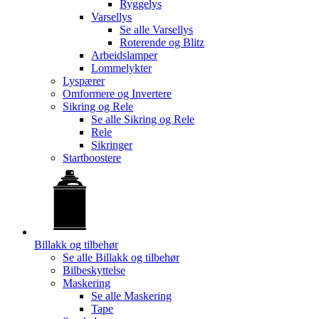
Ryggelys
Varsellys
Se alle
Varsellys
Roterende og Blitz
Arbeidslamper
Lommelykter
Lyspærer
Omformere og Invertere
Sikring og Rele
Se alle
Sikring og Rele
Rele
Sikringer
Startboostere
Billakk og tilbehør
Se alle
Billakk og tilbehør
Bilbeskyttelse
Maskering
Se alle
Maskering
Tape