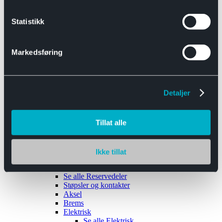
Se alle
Interiør
Sikkerhetsbelte
Statistikk
Tanklokk
Vindusviskere
Markedsføring
Detaljer
Tilhengere
Se alle
Tilhengere
Biltransport
Tillat alle
Maskinhenger
Yrkeshenger
Båthengere
Skaphengere
Ikke tillat
Varehengere
Reservedeler
Se alle
Reservedeler
Støpsler og kontakter
Aksel
Brems
Elektrisk
Se alle
Elektrisk