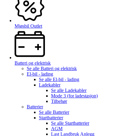
Mjøsbil Outlet
Batteri og elektrisk
Se alle
Batteri og elektrisk
El-bil - lading
Se alle
El-bil - lading
Ladekabler
Se alle
Ladekabler
Mode 3 (for ladestasjon)
Tilbehør
Batterier
Se alle
Batterier
Startbatterier
Se alle
Startbatterier
AGM
Last Landbruk Anlegg