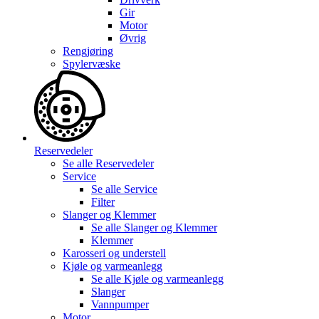
Gir
Motor
Øvrig
Rengjøring
Spylervæske
Reservedeler
Se alle
Reservedeler
Service
Se alle
Service
Filter
Slanger og Klemmer
Se alle
Slanger og Klemmer
Klemmer
Karosseri og understell
Kjøle og varmeanlegg
Se alle
Kjøle og varmeanlegg
Slanger
Vannpumper
Motor