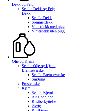
Dekk og Felg
Se alle
Dekk og Felg
Dekk
Se alle
Dekk
Sommerdekk
Vinterdekk med pigg
Vinterdekk uten pigg
Olje og Kjemi
Se alle
Olje og Kjemi
Bremsevæske
Se alle
Bremsevæske
Smøring
Frostvæske
Kjemi
Se alle
Kjemi
Air Condition
Rustbeskyttelse
Øvrig
Rustløsere