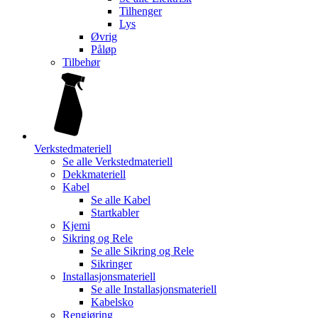
Tilhenger
Lys
Øvrig
Påløp
Tilbehør
Verkstedmateriell
Se alle
Verkstedmateriell
Dekkmateriell
Kabel
Se alle
Kabel
Startkabler
Kjemi
Sikring og Rele
Se alle
Sikring og Rele
Sikringer
Installasjonsmateriell
Se alle
Installasjonsmateriell
Kabelsko
Rengjøring