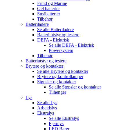
Fritid og Marine
Gel batterier
Småbatterier
Tilbehør
Batteriladere
Se alle
Batteriladere
Batteri utstyr og testere
DEFA - Elektrisk
Se alle
DEFA - Elektrisk
Powersystem
Tilbehør
Batteriutstyr og testere
Brytere og kontakter
Se alle
Brytere og kontakter
Brytere og kontrollamper
Støpsler og kontakter
Se alle
Støpsler og kontakter
Tilhenger
Lys
Se alle
Lys
Arbeidslys
Ekstralys
Se alle
Ekstralys
Fjernlys
LED Barer