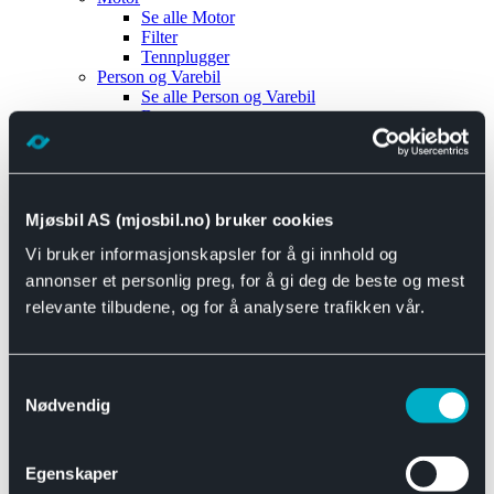
Se alle
Motor
Filter
Tennplugger
Person og Varebil
Se alle
Person og Varebil
Brems
Elektrisk
Bremser
Motor og drivverk
Universal
Se alle
Universal
Mjøsbil AS (mjosbil.no) bruker cookies
Bremsedeler
Vi bruker informasjonskapsler for å gi innhold og
Se alle
Bremsedeler
Bremsenippler
annonser et personlig preg, for å gi deg de beste og mest
Drivline og motor
relevante tilbudene, og for å analysere trafikken vår.
Se alle
Drivline og motor
Bensinpumpe
Eksosanlegg
Se alle
Eksosanlegg
Samtykkevalg
Reparasjonsmateriell
Nødvendig
Eksteriør
Se alle
Eksteriør
Horn og Tuter
Egenskaper
Speil
Interiør