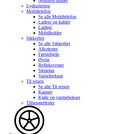
Nettbrett holder
Lydisolering
Mobiltelefon
Se alle
Mobiltelefon
Ladere og kabler
Lading
Mobilholder
Sikkerhet
Se alle
Sikkerhet
Alkotester
Førstehjelp
Øvrig
Refleksvester
Slepetau
Varseltrekant
Til reisen
Se alle
Til reisen
Kanner
Kjøle og varmebokser
Tilhengerfester