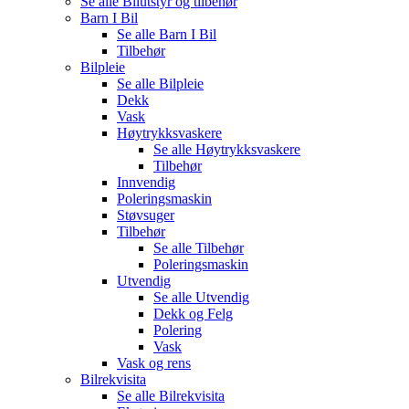
Se alle
Bilutstyr og tilbehør
Barn I Bil
Se alle
Barn I Bil
Tilbehør
Bilpleie
Se alle
Bilpleie
Dekk
Vask
Høytrykksvaskere
Se alle
Høytrykksvaskere
Tilbehør
Innvendig
Poleringsmaskin
Støvsuger
Tilbehør
Se alle
Tilbehør
Poleringsmaskin
Utvendig
Se alle
Utvendig
Dekk og Felg
Polering
Vask
Vask og rens
Bilrekvisita
Se alle
Bilrekvisita