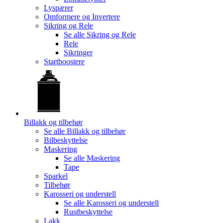
Lyspærer
Omformere og Invertere
Sikring og Rele
Se alle
Sikring og Rele
Rele
Sikringer
Startboostere
Billakk og tilbehør
Se alle
Billakk og tilbehør
Bilbeskyttelse
Maskering
Se alle
Maskering
Tape
Sparkel
Tilbehør
Karosseri og understell
Se alle
Karosseri og understell
Rustbeskyttelse
Lakk