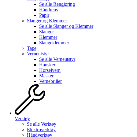
Se alle
Rengjøring
Håndrens
Papir
Slanger og Klemmer
Se alle
Slanger og Klemmer
Slanger
Klemmer
Slangeklemmer
Tape
Verneutstyr
Se alle
Verneutstyr
Hansker
Hørselvern
Masker
Vernebriller
Verktøy
Se alle
Verktøy
Elektroverktøy
Håndverktøy