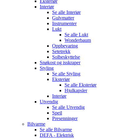
Eksteriør
Interiør
Se alle
Interiør
Gulvmatter
Instrumenter
Lukt
Se alle
Lukt
Wonderbaum
Oppbevaring
Setetrekk
Solbeskyttelse
Snøkost og isskraper
Styling
Se alle
Styling
Eksteriør
Se alle
Eksteriør
Hjulkapsler
Interiør
Utvendig
Se alle
Utvendig
Speil
Presenninger
Bilvarme
Se alle
Bilvarme
DEFA - Elektrisk