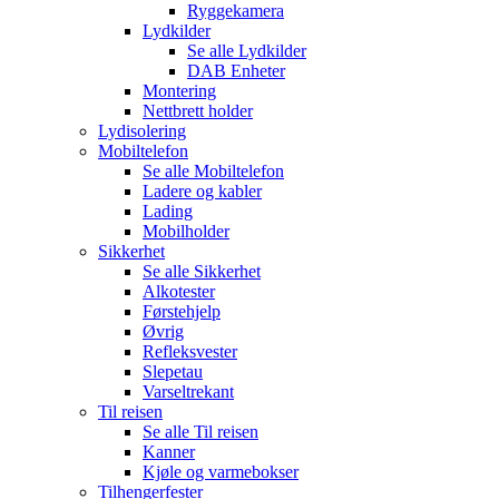
Ryggekamera
Lydkilder
Se alle
Lydkilder
DAB Enheter
Montering
Nettbrett holder
Lydisolering
Mobiltelefon
Se alle
Mobiltelefon
Ladere og kabler
Lading
Mobilholder
Sikkerhet
Se alle
Sikkerhet
Alkotester
Førstehjelp
Øvrig
Refleksvester
Slepetau
Varseltrekant
Til reisen
Se alle
Til reisen
Kanner
Kjøle og varmebokser
Tilhengerfester