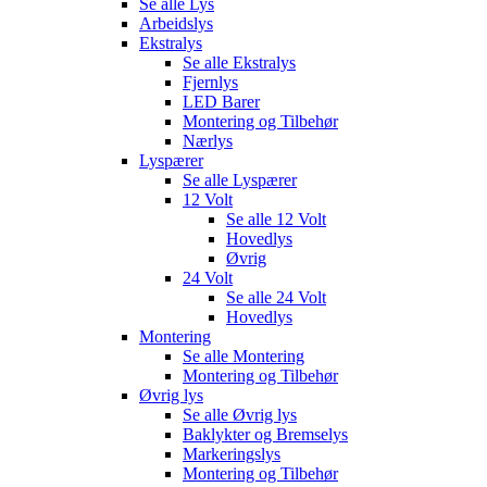
Se alle
Lys
Arbeidslys
Ekstralys
Se alle
Ekstralys
Fjernlys
LED Barer
Montering og Tilbehør
Nærlys
Lyspærer
Se alle
Lyspærer
12 Volt
Se alle
12 Volt
Hovedlys
Øvrig
24 Volt
Se alle
24 Volt
Hovedlys
Montering
Se alle
Montering
Montering og Tilbehør
Øvrig lys
Se alle
Øvrig lys
Baklykter og Bremselys
Markeringslys
Montering og Tilbehør