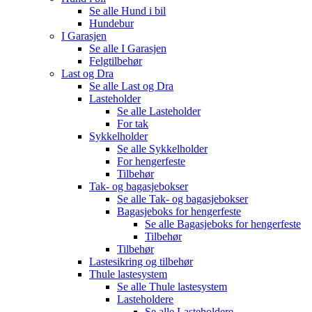
Se alle
Hund i bil
Hundebur
I Garasjen
Se alle
I Garasjen
Felgtilbehør
Last og Dra
Se alle
Last og Dra
Lasteholder
Se alle
Lasteholder
For tak
Sykkelholder
Se alle
Sykkelholder
For hengerfeste
Tilbehør
Tak- og bagasjebokser
Se alle
Tak- og bagasjebokser
Bagasjeboks for hengerfeste
Se alle
Bagasjeboks for hengerfeste
Tilbehør
Tilbehør
Lastesikring og tilbehør
Thule lastesystem
Se alle
Thule lastesystem
Lasteholdere
Se alle
Lasteholdere