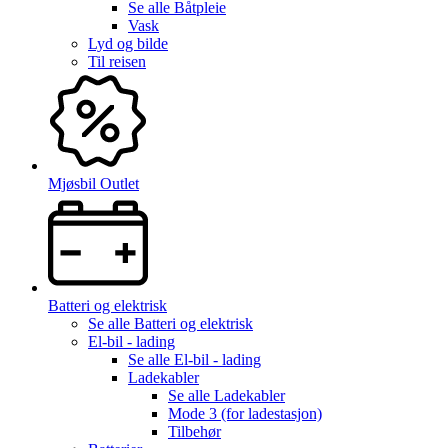
Se alle
Båtpleie
Vask
Lyd og bilde
Til reisen
Mjøsbil Outlet
Batteri og elektrisk
Se alle
Batteri og elektrisk
El-bil - lading
Se alle
El-bil - lading
Ladekabler
Se alle
Ladekabler
Mode 3 (for ladestasjon)
Tilbehør