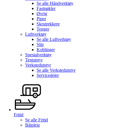
Se alle
Håndverktøy
Fastnøkler
Øvrig
Piper
Skrutrekkere
Tenger
Luftverktøy
Se alle
Luftverktøy
Slip
Koblinger
Spesialverktøy
Testutstyr
Verkstedutstyr
Se alle
Verkstedutstyr
Servicedeler
Fritid
Se alle
Fritid
Båtpleie