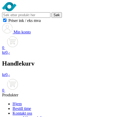
Søk
Priser ink
/
eks mva
Min konto
0
kr
0
,-
Handlekurv
kr
0
,-
0
Produkter
Hjem
Bestill time
Kontakt oss