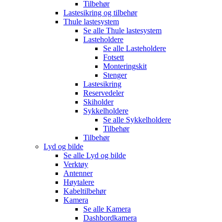
Tilbehør
Lastesikring og tilbehør
Thule lastesystem
Se alle
Thule lastesystem
Lasteholdere
Se alle
Lasteholdere
Fotsett
Monteringskit
Stenger
Lastesikring
Reservedeler
Skiholder
Sykkelholdere
Se alle
Sykkelholdere
Tilbehør
Tilbehør
Lyd og bilde
Se alle
Lyd og bilde
Verktøy
Antenner
Høytalere
Kabeltilbehør
Kamera
Se alle
Kamera
Dashbordkamera