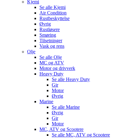
Kjemi
Se alle
Kjemi
Air Condition
Rustbeskyttelse
Øvrig
Rustløsere
Smøring
Tilsetninger
Vask og rens
Olje
Se alle
Olje
MC og ATV
Motor og drivverk
Heavy Duty
Se alle
Heavy Duty
Gir
Motor
Øvrig
Marine
Se alle
Marine
Øvrig
Gir
Motor
MC, ATV og Scootere
Se alle
MC, ATV og Scootere