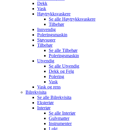
Dekk
Vask
Høytrykksvaskere
Se alle
Høytrykksvaskere
Tilbehør
Innvendig
Poleringsmaskin
Støvsuger
Tilbehør
Se alle
Tilbehør
Poleringsmaskin
Utvendig
Se alle
Utvendig
Dekk og Felg
Polering
Vask
Vask og rens
Bilrekvisita
Se alle
Bilrekvisita
Eksteriør
Interiør
Se alle
Interiør
Gulvmatter
Instrumenter
Lukt