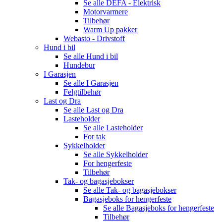
Se alle
DEFA - Elektrisk
Motorvarmere
Tilbehør
Warm Up pakker
Webasto - Drivstoff
Hund i bil
Se alle
Hund i bil
Hundebur
I Garasjen
Se alle
I Garasjen
Felgtilbehør
Last og Dra
Se alle
Last og Dra
Lasteholder
Se alle
Lasteholder
For tak
Sykkelholder
Se alle
Sykkelholder
For hengerfeste
Tilbehør
Tak- og bagasjebokser
Se alle
Tak- og bagasjebokser
Bagasjeboks for hengerfeste
Se alle
Bagasjeboks for hengerfeste
Tilbehør