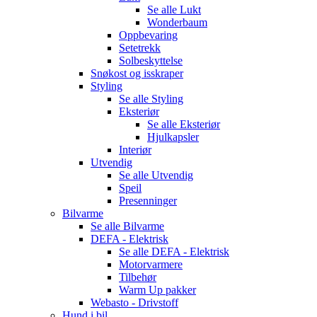
Se alle
Lukt
Wonderbaum
Oppbevaring
Setetrekk
Solbeskyttelse
Snøkost og isskraper
Styling
Se alle
Styling
Eksteriør
Se alle
Eksteriør
Hjulkapsler
Interiør
Utvendig
Se alle
Utvendig
Speil
Presenninger
Bilvarme
Se alle
Bilvarme
DEFA - Elektrisk
Se alle
DEFA - Elektrisk
Motorvarmere
Tilbehør
Warm Up pakker
Webasto - Drivstoff
Hund i bil