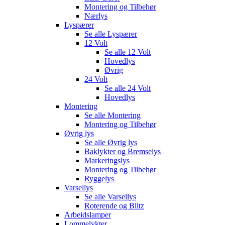
Montering og Tilbehør
Nærlys
Lyspærer
Se alle
Lyspærer
12 Volt
Se alle
12 Volt
Hovedlys
Øvrig
24 Volt
Se alle
24 Volt
Hovedlys
Montering
Se alle
Montering
Montering og Tilbehør
Øvrig lys
Se alle
Øvrig lys
Baklykter og Bremselys
Markeringslys
Montering og Tilbehør
Ryggelys
Varsellys
Se alle
Varsellys
Roterende og Blitz
Arbeidslamper
Lommelykter