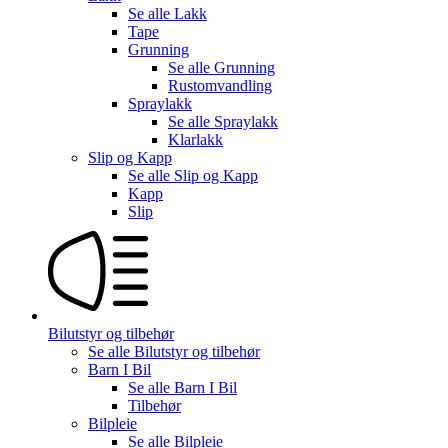
Se alle
Lakk
Tape
Grunning
Se alle
Grunning
Rustomvandling
Spraylakk
Se alle
Spraylakk
Klarlakk
Slip og Kapp
Se alle
Slip og Kapp
Kapp
Slip
Bilutstyr og tilbehør
Se alle
Bilutstyr og tilbehør
Barn I Bil
Se alle
Barn I Bil
Tilbehør
Bilpleie
Se alle
Bilpleie