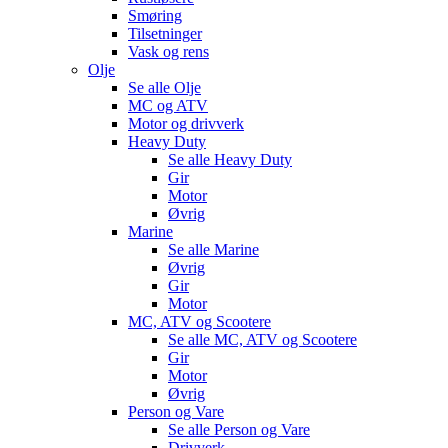
Smøring
Tilsetninger
Vask og rens
Olje
Se alle
Olje
MC og ATV
Motor og drivverk
Heavy Duty
Se alle
Heavy Duty
Gir
Motor
Øvrig
Marine
Se alle
Marine
Øvrig
Gir
Motor
MC, ATV og Scootere
Se alle
MC, ATV og Scootere
Gir
Motor
Øvrig
Person og Vare
Se alle
Person og Vare
Drivverk