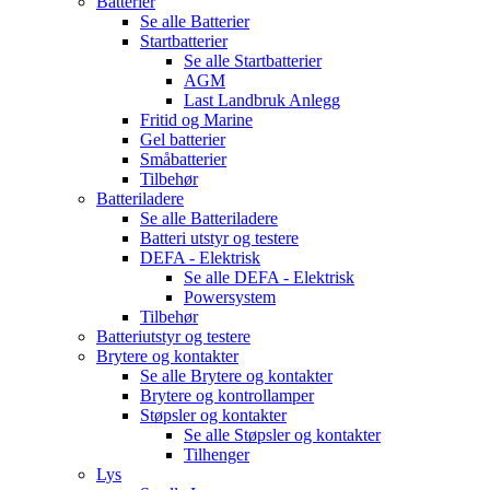
Batterier
Se alle
Batterier
Startbatterier
Se alle
Startbatterier
AGM
Last Landbruk Anlegg
Fritid og Marine
Gel batterier
Småbatterier
Tilbehør
Batteriladere
Se alle
Batteriladere
Batteri utstyr og testere
DEFA - Elektrisk
Se alle
DEFA - Elektrisk
Powersystem
Tilbehør
Batteriutstyr og testere
Brytere og kontakter
Se alle
Brytere og kontakter
Brytere og kontrollamper
Støpsler og kontakter
Se alle
Støpsler og kontakter
Tilhenger
Lys