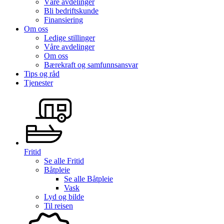
Våre avdelinger
Bli bedriftskunde
Finansiering
Om oss
Ledige stillinger
Våre avdelinger
Om oss
Bærekraft og samfunnsansvar
Tips og råd
Tjenester
Fritid
Se alle
Fritid
Båtpleie
Se alle
Båtpleie
Vask
Lyd og bilde
Til reisen