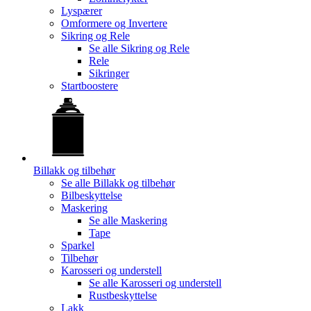
Lyspærer
Omformere og Invertere
Sikring og Rele
Se alle
Sikring og Rele
Rele
Sikringer
Startboostere
Billakk og tilbehør
Se alle
Billakk og tilbehør
Bilbeskyttelse
Maskering
Se alle
Maskering
Tape
Sparkel
Tilbehør
Karosseri og understell
Se alle
Karosseri og understell
Rustbeskyttelse
Lakk