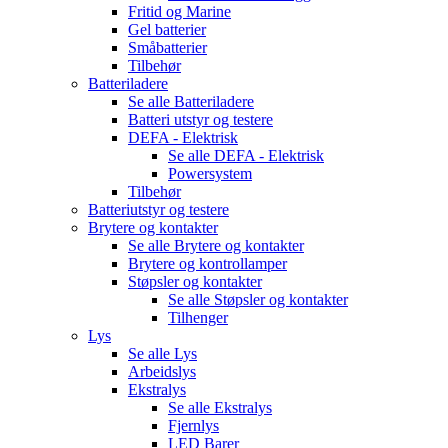
Fritid og Marine
Gel batterier
Småbatterier
Tilbehør
Batteriladere
Se alle
Batteriladere
Batteri utstyr og testere
DEFA - Elektrisk
Se alle
DEFA - Elektrisk
Powersystem
Tilbehør
Batteriutstyr og testere
Brytere og kontakter
Se alle
Brytere og kontakter
Brytere og kontrollamper
Støpsler og kontakter
Se alle
Støpsler og kontakter
Tilhenger
Lys
Se alle
Lys
Arbeidslys
Ekstralys
Se alle
Ekstralys
Fjernlys
LED Barer