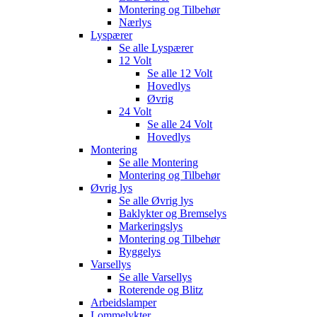
Montering og Tilbehør
Nærlys
Lyspærer
Se alle
Lyspærer
12 Volt
Se alle
12 Volt
Hovedlys
Øvrig
24 Volt
Se alle
24 Volt
Hovedlys
Montering
Se alle
Montering
Montering og Tilbehør
Øvrig lys
Se alle
Øvrig lys
Baklykter og Bremselys
Markeringslys
Montering og Tilbehør
Ryggelys
Varsellys
Se alle
Varsellys
Roterende og Blitz
Arbeidslamper
Lommelykter