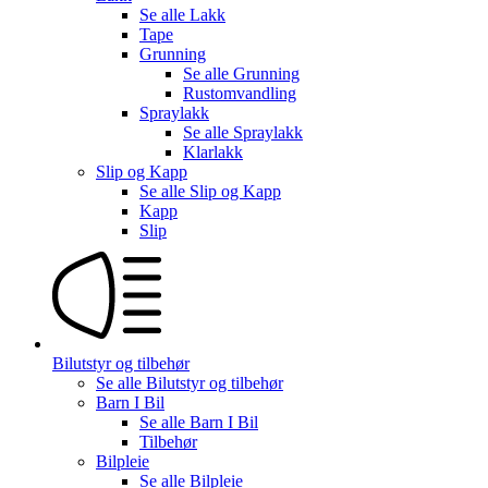
Se alle
Lakk
Tape
Grunning
Se alle
Grunning
Rustomvandling
Spraylakk
Se alle
Spraylakk
Klarlakk
Slip og Kapp
Se alle
Slip og Kapp
Kapp
Slip
Bilutstyr og tilbehør
Se alle
Bilutstyr og tilbehør
Barn I Bil
Se alle
Barn I Bil
Tilbehør
Bilpleie
Se alle
Bilpleie