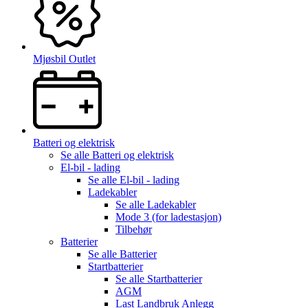
Mjøsbil Outlet
Batteri og elektrisk
Se alle
Batteri og elektrisk
El-bil - lading
Se alle
El-bil - lading
Ladekabler
Se alle
Ladekabler
Mode 3 (for ladestasjon)
Tilbehør
Batterier
Se alle
Batterier
Startbatterier
Se alle
Startbatterier
AGM
Last Landbruk Anlegg