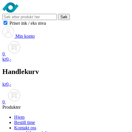
Søk
Priser ink
/
eks mva
Min konto
0
kr
0
,-
Handlekurv
kr
0
,-
0
Produkter
Hjem
Bestill time
Kontakt oss