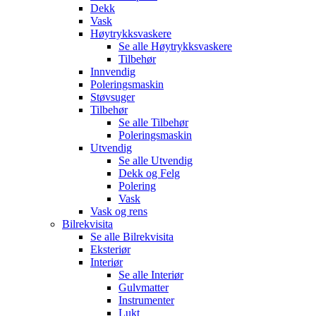
Dekk
Vask
Høytrykksvaskere
Se alle
Høytrykksvaskere
Tilbehør
Innvendig
Poleringsmaskin
Støvsuger
Tilbehør
Se alle
Tilbehør
Poleringsmaskin
Utvendig
Se alle
Utvendig
Dekk og Felg
Polering
Vask
Vask og rens
Bilrekvisita
Se alle
Bilrekvisita
Eksteriør
Interiør
Se alle
Interiør
Gulvmatter
Instrumenter
Lukt