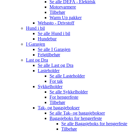
Se alle
DEFA - Elektrisk
Motorvarmere
Tilbehør
Warm Up pakker
Webasto - Drivstoff
Hund i bil
Se alle
Hund i bil
Hundebur
I Garasjen
Se alle
I Garasjen
Felgtilbehør
Last og Dra
Se alle
Last og Dra
Lasteholder
Se alle
Lasteholder
For tak
Sykkelholder
Se alle
Sykkelholder
For hengerfeste
Tilbehør
Tak- og bagasjebokser
Se alle
Tak- og bagasjebokser
Bagasjeboks for hengerfeste
Se alle
Bagasjeboks for hengerfeste
Tilbehør