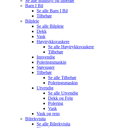
Se alle
Bilutstyr og tilbehør
Barn I Bil
Se alle
Barn I Bil
Tilbehør
Bilpleie
Se alle
Bilpleie
Dekk
Vask
Høytrykksvaskere
Se alle
Høytrykksvaskere
Tilbehør
Innvendig
Poleringsmaskin
Støvsuger
Tilbehør
Se alle
Tilbehør
Poleringsmaskin
Utvendig
Se alle
Utvendig
Dekk og Felg
Polering
Vask
Vask og rens
Bilrekvisita
Se alle
Bilrekvisita