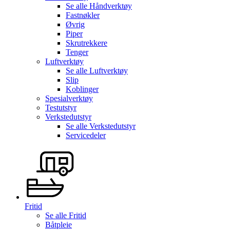
Se alle
Håndverktøy
Fastnøkler
Øvrig
Piper
Skrutrekkere
Tenger
Luftverktøy
Se alle
Luftverktøy
Slip
Koblinger
Spesialverktøy
Testutstyr
Verkstedutstyr
Se alle
Verkstedutstyr
Servicedeler
Fritid
Se alle
Fritid
Båtpleie