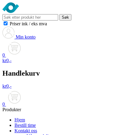
Søk
Priser ink
/
eks mva
Min konto
0
kr
0
,-
Handlekurv
kr
0
,-
0
Produkter
Hjem
Bestill time
Kontakt oss