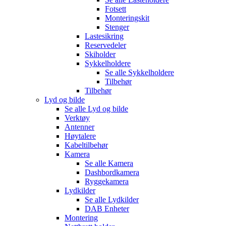
Fotsett
Monteringskit
Stenger
Lastesikring
Reservedeler
Skiholder
Sykkelholdere
Se alle
Sykkelholdere
Tilbehør
Tilbehør
Lyd og bilde
Se alle
Lyd og bilde
Verktøy
Antenner
Høytalere
Kabeltilbehør
Kamera
Se alle
Kamera
Dashbordkamera
Ryggekamera
Lydkilder
Se alle
Lydkilder
DAB Enheter
Montering