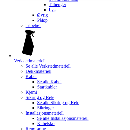
Tilhenger
Lys
Øvrig
Påløp
Tilbehør
Verkstedmateriell
Se alle
Verkstedmateriell
Dekkmateriell
Kabel
Se alle
Kabel
Startkabler
Kjemi
Sikring og Rele
Se alle
Sikring og Rele
Sikringer
Installasjonsmateriell
Se alle
Installasjonsmateriell
Kabelsko
Rengjøring