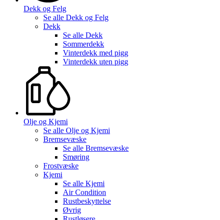
Dekk og Felg
Se alle
Dekk og Felg
Dekk
Se alle
Dekk
Sommerdekk
Vinterdekk med pigg
Vinterdekk uten pigg
Olje og Kjemi
Se alle
Olje og Kjemi
Bremsevæske
Se alle
Bremsevæske
Smøring
Frostvæske
Kjemi
Se alle
Kjemi
Air Condition
Rustbeskyttelse
Øvrig
Rustløsere