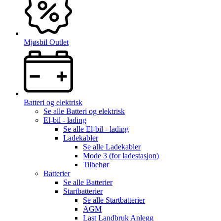
Mjøsbil Outlet
Batteri og elektrisk
Se alle
Batteri og elektrisk
El-bil - lading
Se alle
El-bil - lading
Ladekabler
Se alle
Ladekabler
Mode 3 (for ladestasjon)
Tilbehør
Batterier
Se alle
Batterier
Startbatterier
Se alle
Startbatterier
AGM
Last Landbruk Anlegg