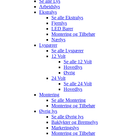
Se alle
Lys
Arbeidslys
Ekstralys
Se alle
Ekstralys
Fjernlys
LED Barer
Montering og Tilbehør
Nærlys
Lyspærer
Se alle
Lyspærer
12 Volt
Se alle
12 Volt
Hovedlys
Øvrig
24 Volt
Se alle
24 Volt
Hovedlys
Montering
Se alle
Montering
Montering og Tilbehør
Øvrig lys
Se alle
Øvrig lys
Baklykter og Bremselys
Markeringslys
Montering og Tilbehør