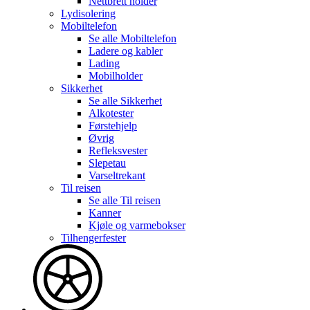
Nettbrett holder
Lydisolering
Mobiltelefon
Se alle
Mobiltelefon
Ladere og kabler
Lading
Mobilholder
Sikkerhet
Se alle
Sikkerhet
Alkotester
Førstehjelp
Øvrig
Refleksvester
Slepetau
Varseltrekant
Til reisen
Se alle
Til reisen
Kanner
Kjøle og varmebokser
Tilhengerfester