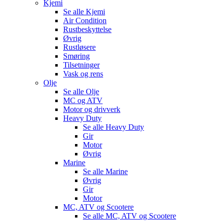
Kjemi
Se alle
Kjemi
Air Condition
Rustbeskyttelse
Øvrig
Rustløsere
Smøring
Tilsetninger
Vask og rens
Olje
Se alle
Olje
MC og ATV
Motor og drivverk
Heavy Duty
Se alle
Heavy Duty
Gir
Motor
Øvrig
Marine
Se alle
Marine
Øvrig
Gir
Motor
MC, ATV og Scootere
Se alle
MC, ATV og Scootere