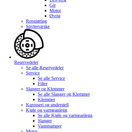
Gir
Motor
Øvrig
Rengjøring
Spylervæske
Reservedeler
Se alle
Reservedeler
Service
Se alle
Service
Filter
Slanger og Klemmer
Se alle
Slanger og Klemmer
Klemmer
Karosseri og understell
Kjøle og varmeanlegg
Se alle
Kjøle og varmeanlegg
Slanger
Vannpumper
Motor