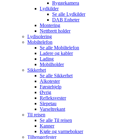
Ryggekamera
Lydkilder
Se alle
Lydkilder
DAB Enheter
Montering
Nettbrett holder
Lydisolering
Mobiltelefon
Se alle
Mobiltelefon
Ladere og kabler
Lading
Mobilholder
Sikkerhet
Se alle
Sikkerhet
Alkotester
Førstehjelp
Øvrig
Refleksvester
Slepetau
Varseltrekant
Til reisen
Se alle
Til reisen
Kanner
Kjøle og varmebokser
Tilhengerfester