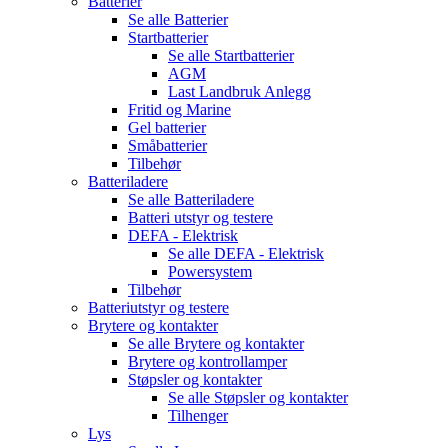
Batterier
Se alle
Batterier
Startbatterier
Se alle
Startbatterier
AGM
Last Landbruk Anlegg
Fritid og Marine
Gel batterier
Småbatterier
Tilbehør
Batteriladere
Se alle
Batteriladere
Batteri utstyr og testere
DEFA - Elektrisk
Se alle
DEFA - Elektrisk
Powersystem
Tilbehør
Batteriutstyr og testere
Brytere og kontakter
Se alle
Brytere og kontakter
Brytere og kontrollamper
Støpsler og kontakter
Se alle
Støpsler og kontakter
Tilhenger
Lys