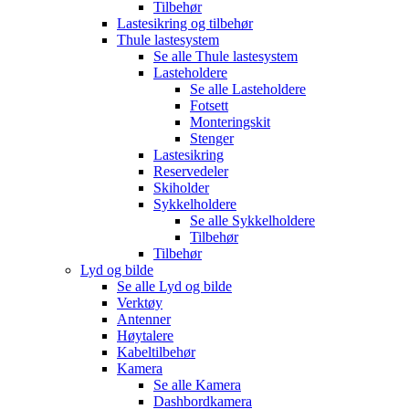
Tilbehør
Lastesikring og tilbehør
Thule lastesystem
Se alle
Thule lastesystem
Lasteholdere
Se alle
Lasteholdere
Fotsett
Monteringskit
Stenger
Lastesikring
Reservedeler
Skiholder
Sykkelholdere
Se alle
Sykkelholdere
Tilbehør
Tilbehør
Lyd og bilde
Se alle
Lyd og bilde
Verktøy
Antenner
Høytalere
Kabeltilbehør
Kamera
Se alle
Kamera
Dashbordkamera