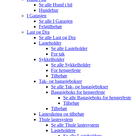
Se alle
Hund i bil
Hundebur
I Garasjen
Se alle
I Garasjen
Felgtilbehør
Last og Dra
Se alle
Last og Dra
Lasteholder
Se alle
Lasteholder
For tak
Sykkelholder
Se alle
Sykkelholder
For hengerfeste
Tilbehør
Tak- og bagasjebokser
Se alle
Tak- og bagasjebokser
Bagasjeboks for hengerfeste
Se alle
Bagasjeboks for hengerfeste
Tilbehør
Tilbehør
Lastesikring og tilbehør
Thule lastesystem
Se alle
Thule lastesystem
Lasteholdere
Se alle
Lasteholdere