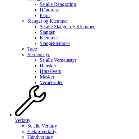
Se alle
Rengjøring
Håndrens
Papir
Slanger og Klemmer
Se alle
Slanger og Klemmer
Slanger
Klemmer
Slangeklemmer
Tape
Verneutstyr
Se alle
Verneutstyr
Hansker
Hørselvern
Masker
Vernebriller
Verktøy
Se alle
Verktøy
Elektroverktøy
Håndverktøy