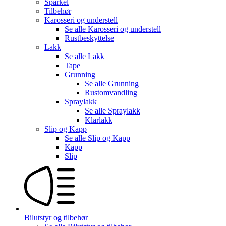
Sparkel
Tilbehør
Karosseri og understell
Se alle
Karosseri og understell
Rustbeskyttelse
Lakk
Se alle
Lakk
Tape
Grunning
Se alle
Grunning
Rustomvandling
Spraylakk
Se alle
Spraylakk
Klarlakk
Slip og Kapp
Se alle
Slip og Kapp
Kapp
Slip
Bilutstyr og tilbehør