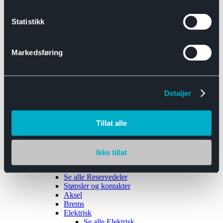
Se alle
Interiør
Sikkerhetsbelte
Statistikk
Tanklokk
Vindusviskere
Markedsføring
Detaljer
Tilhengere
Se alle
Tilhengere
Biltransport
Tillat alle
Maskinhenger
Yrkeshenger
Båthengere
Skaphengere
Ikke tillat
Varehengere
Reservedeler
Se alle
Reservedeler
Støpsler og kontakter
Aksel
Brems
Elektrisk
Se alle
Elektrisk