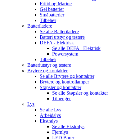
Fritid og Marine
Gel batterier
Småbatterier
Tilbehør
Batteriladere
Se alle
Batteriladere
Batteri utstyr og testere
DEFA - Elektrisk
Se alle
DEFA - Elektrisk
Powersystem
Tilbehør
Batteriutstyr og testere
Brytere og kontakter
Se alle
Brytere og kontakter
Brytere og kontrollamper
Støpsler og kontakter
Se alle
Støpsler og kontakter
Tilhenger
Lys
Se alle
Lys
Arbeidslys
Ekstralys
Se alle
Ekstralys
Fjernlys
LED Barer