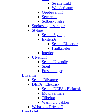
Se alle
Lukt
Wonderbaum
Oppbevaring
Setetrekk
Solbeskyttelse
Snøkost og isskraper
Styling
Se alle
Styling
Eksteriør
Se alle
Eksteriør
Hjulkapsler
Interiør
Utvendig
Se alle
Utvendig
Speil
Presenninger
Bilvarme
Se alle
Bilvarme
DEFA - Elektrisk
Se alle
DEFA - Elektrisk
Motorvarmere
Tilbehør
Warm Up pakker
Webasto - Drivstoff
Hund i bil