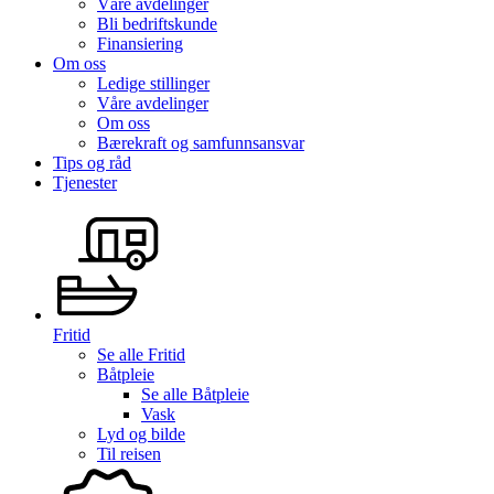
Våre avdelinger
Bli bedriftskunde
Finansiering
Om oss
Ledige stillinger
Våre avdelinger
Om oss
Bærekraft og samfunnsansvar
Tips og råd
Tjenester
Fritid
Se alle
Fritid
Båtpleie
Se alle
Båtpleie
Vask
Lyd og bilde
Til reisen