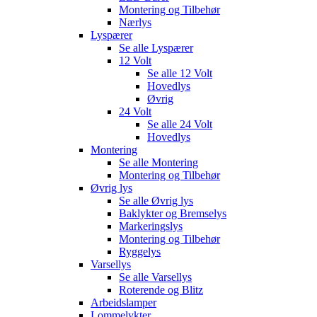
Montering og Tilbehør
Nærlys
Lyspærer
Se alle
Lyspærer
12 Volt
Se alle
12 Volt
Hovedlys
Øvrig
24 Volt
Se alle
24 Volt
Hovedlys
Montering
Se alle
Montering
Montering og Tilbehør
Øvrig lys
Se alle
Øvrig lys
Baklykter og Bremselys
Markeringslys
Montering og Tilbehør
Ryggelys
Varsellys
Se alle
Varsellys
Roterende og Blitz
Arbeidslamper
Lommelykter