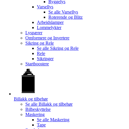
Ryggelys
Varsellys
Se alle
Varsellys
Roterende og Blitz
Arbeidslamper
Lommelykter
Lyspærer
Omformere og Invertere
Sikring og Rele
Se alle
Sikring og Rele
Rele
Sikringer
Startboostere
Billakk og tilbehør
Se alle
Billakk og tilbehør
Bilbeskyttelse
Maskering
Se alle
Maskering
Tape