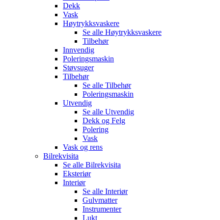
Dekk
Vask
Høytrykksvaskere
Se alle
Høytrykksvaskere
Tilbehør
Innvendig
Poleringsmaskin
Støvsuger
Tilbehør
Se alle
Tilbehør
Poleringsmaskin
Utvendig
Se alle
Utvendig
Dekk og Felg
Polering
Vask
Vask og rens
Bilrekvisita
Se alle
Bilrekvisita
Eksteriør
Interiør
Se alle
Interiør
Gulvmatter
Instrumenter
Lukt