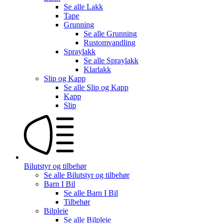
Se alle
Lakk
Tape
Grunning
Se alle
Grunning
Rustomvandling
Spraylakk
Se alle
Spraylakk
Klarlakk
Slip og Kapp
Se alle
Slip og Kapp
Kapp
Slip
Bilutstyr og tilbehør
Se alle
Bilutstyr og tilbehør
Barn I Bil
Se alle
Barn I Bil
Tilbehør
Bilpleie
Se alle
Bilpleie