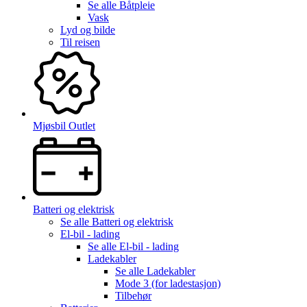
Se alle
Båtpleie
Vask
Lyd og bilde
Til reisen
Mjøsbil Outlet
Batteri og elektrisk
Se alle
Batteri og elektrisk
El-bil - lading
Se alle
El-bil - lading
Ladekabler
Se alle
Ladekabler
Mode 3 (for ladestasjon)
Tilbehør