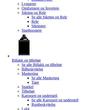
Lyspærer
Omformere og Invertere
Sikring og Rele
Se alle
Sikring og Rele
Rele
Sikringer
Startboostere
Billakk og tilbehør
Se alle
Billakk og tilbehør
Bilbeskyttelse
Maskering
Se alle
Maskering
Tape
Sparkel
Tilbehør
Karosseri og understell
Se alle
Karosseri og understell
Rustbeskyttelse
Lakk