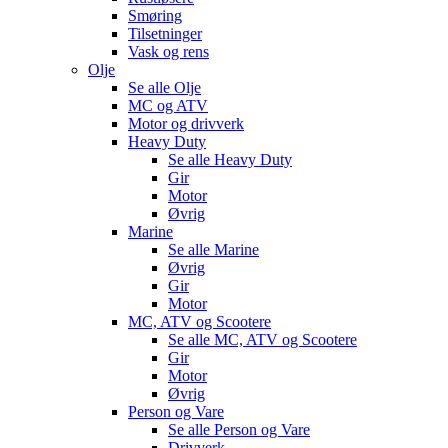
Smøring
Tilsetninger
Vask og rens
Olje
Se alle
Olje
MC og ATV
Motor og drivverk
Heavy Duty
Se alle
Heavy Duty
Gir
Motor
Øvrig
Marine
Se alle
Marine
Øvrig
Gir
Motor
MC, ATV og Scootere
Se alle
MC, ATV og Scootere
Gir
Motor
Øvrig
Person og Vare
Se alle
Person og Vare
Drivverk