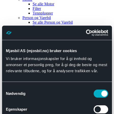
Se alle
Motor
Filter
Tennplugger
Person og Varebil
Se alle
Person og Varebil
Brems
Elektrisk
Bremser
Motor og drivverk
Universal
Se alle
Universal
Mjøsbil AS (mjosbil.no) bruker cookies
Bremsedeler
Vi bruker informasjonskapsler for å gi innhold og
Se alle
Bremsedeler
Bremsenippler
annonser et personlig preg, for å gi deg de beste og mest
Drivline og motor
relevante tilbudene, og for å analysere trafikken vår.
Se alle
Drivline og motor
Bensinpumpe
Eksosanlegg
Se alle
Eksosanlegg
Samtykkevalg
Reparasjonsmateriell
Nødvendig
Eksteriør
Se alle
Eksteriør
Horn og Tuter
Egenskaper
Speil
Interiør