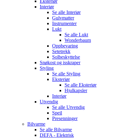
Eksteriør
Interiør
Se alle
Interiør
Gulvmatter
Instrumenter
Lukt
Se alle
Lukt
Wonderbaum
Oppbevaring
Setetrekk
Solbeskyttelse
Snøkost og isskraper
Styling
Se alle
Styling
Eksteriør
Se alle
Eksteriør
Hjulkapsler
Interiør
Utvendig
Se alle
Utvendig
Speil
Presenninger
Bilvarme
Se alle
Bilvarme
DEFA - Elektrisk