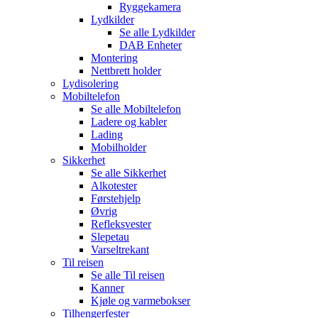
Ryggekamera
Lydkilder
Se alle
Lydkilder
DAB Enheter
Montering
Nettbrett holder
Lydisolering
Mobiltelefon
Se alle
Mobiltelefon
Ladere og kabler
Lading
Mobilholder
Sikkerhet
Se alle
Sikkerhet
Alkotester
Førstehjelp
Øvrig
Refleksvester
Slepetau
Varseltrekant
Til reisen
Se alle
Til reisen
Kanner
Kjøle og varmebokser
Tilhengerfester