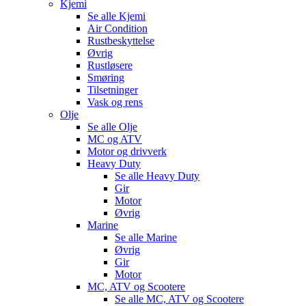
Kjemi
Se alle
Kjemi
Air Condition
Rustbeskyttelse
Øvrig
Rustløsere
Smøring
Tilsetninger
Vask og rens
Olje
Se alle
Olje
MC og ATV
Motor og drivverk
Heavy Duty
Se alle
Heavy Duty
Gir
Motor
Øvrig
Marine
Se alle
Marine
Øvrig
Gir
Motor
MC, ATV og Scootere
Se alle
MC, ATV og Scootere