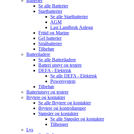
Batterier
Se alle
Batterier
Startbatterier
Se alle
Startbatterier
AGM
Last Landbruk Anlegg
Fritid og Marine
Gel batterier
Småbatterier
Tilbehør
Batteriladere
Se alle
Batteriladere
Batteri utstyr og testere
DEFA - Elektrisk
Se alle
DEFA - Elektrisk
Powersystem
Tilbehør
Batteriutstyr og testere
Brytere og kontakter
Se alle
Brytere og kontakter
Brytere og kontrollamper
Støpsler og kontakter
Se alle
Støpsler og kontakter
Tilhenger
Lys