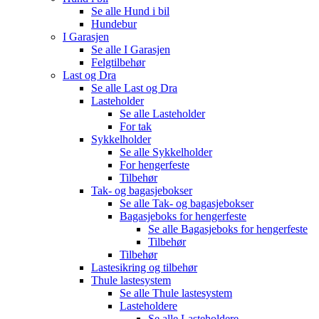
Se alle
Hund i bil
Hundebur
I Garasjen
Se alle
I Garasjen
Felgtilbehør
Last og Dra
Se alle
Last og Dra
Lasteholder
Se alle
Lasteholder
For tak
Sykkelholder
Se alle
Sykkelholder
For hengerfeste
Tilbehør
Tak- og bagasjebokser
Se alle
Tak- og bagasjebokser
Bagasjeboks for hengerfeste
Se alle
Bagasjeboks for hengerfeste
Tilbehør
Tilbehør
Lastesikring og tilbehør
Thule lastesystem
Se alle
Thule lastesystem
Lasteholdere
Se alle
Lasteholdere