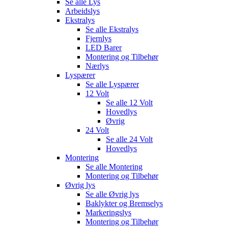
Se alle
Lys
Arbeidslys
Ekstralys
Se alle
Ekstralys
Fjernlys
LED Barer
Montering og Tilbehør
Nærlys
Lyspærer
Se alle
Lyspærer
12 Volt
Se alle
12 Volt
Hovedlys
Øvrig
24 Volt
Se alle
24 Volt
Hovedlys
Montering
Se alle
Montering
Montering og Tilbehør
Øvrig lys
Se alle
Øvrig lys
Baklykter og Bremselys
Markeringslys
Montering og Tilbehør