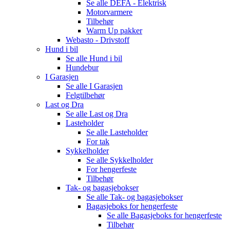
Se alle
DEFA - Elektrisk
Motorvarmere
Tilbehør
Warm Up pakker
Webasto - Drivstoff
Hund i bil
Se alle
Hund i bil
Hundebur
I Garasjen
Se alle
I Garasjen
Felgtilbehør
Last og Dra
Se alle
Last og Dra
Lasteholder
Se alle
Lasteholder
For tak
Sykkelholder
Se alle
Sykkelholder
For hengerfeste
Tilbehør
Tak- og bagasjebokser
Se alle
Tak- og bagasjebokser
Bagasjeboks for hengerfeste
Se alle
Bagasjeboks for hengerfeste
Tilbehør