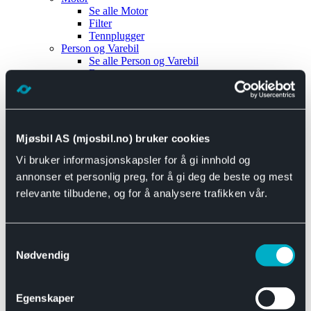
Se alle
Motor
Filter
Tennplugger
Person og Varebil
Se alle
Person og Varebil
Brems
Elektrisk
Bremser
Motor og drivverk
Universal
Se alle
Universal
Mjøsbil AS (mjosbil.no) bruker cookies
Bremsedeler
Vi bruker informasjonskapsler for å gi innhold og
Se alle
Bremsedeler
Bremsenippler
annonser et personlig preg, for å gi deg de beste og mest
Drivline og motor
relevante tilbudene, og for å analysere trafikken vår.
Se alle
Drivline og motor
Bensinpumpe
Eksosanlegg
Se alle
Eksosanlegg
Samtykkevalg
Reparasjonsmateriell
Nødvendig
Eksteriør
Se alle
Eksteriør
Horn og Tuter
Egenskaper
Speil
Interiør