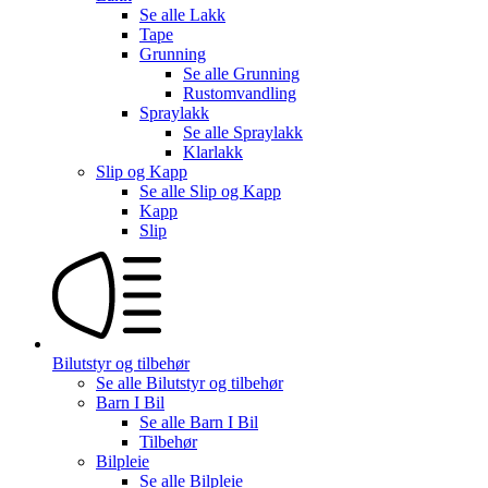
Se alle
Lakk
Tape
Grunning
Se alle
Grunning
Rustomvandling
Spraylakk
Se alle
Spraylakk
Klarlakk
Slip og Kapp
Se alle
Slip og Kapp
Kapp
Slip
Bilutstyr og tilbehør
Se alle
Bilutstyr og tilbehør
Barn I Bil
Se alle
Barn I Bil
Tilbehør
Bilpleie
Se alle
Bilpleie