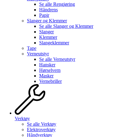
Se alle
Rengjøring
Håndrens
Papir
Slanger og Klemmer
Se alle
Slanger og Klemmer
Slanger
Klemmer
Slangeklemmer
Tape
Verneutstyr
Se alle
Verneutstyr
Hansker
Hørselvern
Masker
Vernebriller
Verktøy
Se alle
Verktøy
Elektroverktøy
Håndverktøy