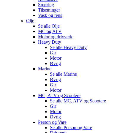
Smøring
Tilsetninger
Vask og rens
Olje
Se alle
Olje
MC og ATV
Motor og drivverk
Heavy Duty
Se alle
Heavy Duty
Gir
Motor
Øvrig
Marine
Se alle
Marine
Øvrig
Gir
Motor
MC, ATV og Scootere
Se alle
MC, ATV og Scootere
Gir
Motor
Øvrig
Person og Vare
Se alle
Person og Vare
Drivverk