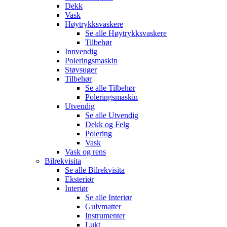
Dekk
Vask
Høytrykksvaskere
Se alle
Høytrykksvaskere
Tilbehør
Innvendig
Poleringsmaskin
Støvsuger
Tilbehør
Se alle
Tilbehør
Poleringsmaskin
Utvendig
Se alle
Utvendig
Dekk og Felg
Polering
Vask
Vask og rens
Bilrekvisita
Se alle
Bilrekvisita
Eksteriør
Interiør
Se alle
Interiør
Gulvmatter
Instrumenter
Lukt