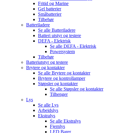
Fritid og Marine
Gel batterier
Småbatterier
Tilbehør
Batteriladere
Se alle
Batteriladere
Batteri utstyr og testere
DEFA - Elektrisk
Se alle
DEFA - Elektrisk
Powersystem
Tilbehør
Batteriutstyr og testere
Brytere og kontakter
Se alle
Brytere og kontakter
Brytere og kontrollamper
Støpsler og kontakter
Se alle
Støpsler og kontakter
Tilhenger
Lys
Se alle
Lys
Arbeidslys
Ekstralys
Se alle
Ekstralys
Fjernlys
LED Barer