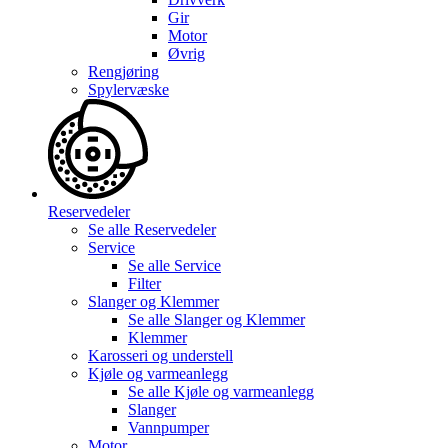
Gir
Motor
Øvrig
Rengjøring
Spylervæske
Reservedeler
Se alle
Reservedeler
Service
Se alle
Service
Filter
Slanger og Klemmer
Se alle
Slanger og Klemmer
Klemmer
Karosseri og understell
Kjøle og varmeanlegg
Se alle
Kjøle og varmeanlegg
Slanger
Vannpumper
Motor