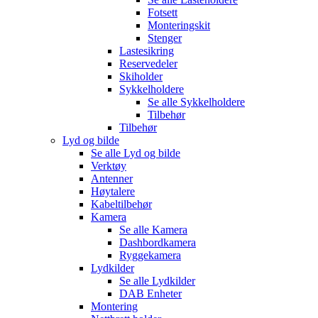
Fotsett
Monteringskit
Stenger
Lastesikring
Reservedeler
Skiholder
Sykkelholdere
Se alle
Sykkelholdere
Tilbehør
Tilbehør
Lyd og bilde
Se alle
Lyd og bilde
Verktøy
Antenner
Høytalere
Kabeltilbehør
Kamera
Se alle
Kamera
Dashbordkamera
Ryggekamera
Lydkilder
Se alle
Lydkilder
DAB Enheter
Montering