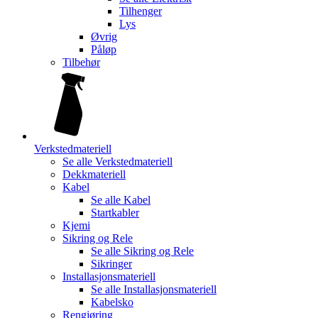
Tilhenger
Lys
Øvrig
Påløp
Tilbehør
Verkstedmateriell
Se alle
Verkstedmateriell
Dekkmateriell
Kabel
Se alle
Kabel
Startkabler
Kjemi
Sikring og Rele
Se alle
Sikring og Rele
Sikringer
Installasjonsmateriell
Se alle
Installasjonsmateriell
Kabelsko
Rengjøring