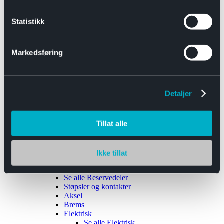
Se alle
Interiør
Sikkerhetsbelte
Statistikk
Tanklokk
Vindusviskere
Markedsføring
Detaljer
Tilhengere
Se alle
Tilhengere
Biltransport
Tillat alle
Maskinhenger
Yrkeshenger
Båthengere
Skaphengere
Ikke tillat
Varehengere
Reservedeler
Se alle
Reservedeler
Støpsler og kontakter
Aksel
Brems
Elektrisk
Se alle
Elektrisk