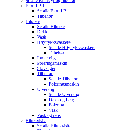
Se alle
Bilutstyr og tilbehør
Barn I Bil
Se alle
Barn I Bil
Tilbehør
Bilpleie
Se alle
Bilpleie
Dekk
Vask
Høytrykksvaskere
Se alle
Høytrykksvaskere
Tilbehør
Innvendig
Poleringsmaskin
Støvsuger
Tilbehør
Se alle
Tilbehør
Poleringsmaskin
Utvendig
Se alle
Utvendig
Dekk og Felg
Polering
Vask
Vask og rens
Bilrekvisita
Se alle
Bilrekvisita