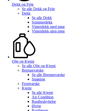
Dekk og Felg
Se alle
Dekk og Felg
Dekk
Se alle
Dekk
Sommerdekk
Vinterdekk med pigg
Vinterdekk uten pigg
Olje og Kjemi
Se alle
Olje og Kjemi
Bremsevæske
Se alle
Bremsevæske
Smøring
Frostvæske
Kjemi
Se alle
Kjemi
Air Condition
Rustbeskyttelse
Øvrig
Rustløsere