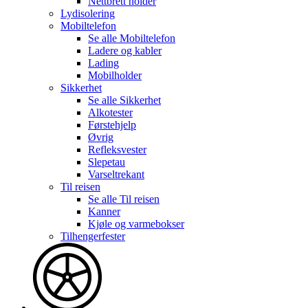
Nettbrett holder
Lydisolering
Mobiltelefon
Se alle
Mobiltelefon
Ladere og kabler
Lading
Mobilholder
Sikkerhet
Se alle
Sikkerhet
Alkotester
Førstehjelp
Øvrig
Refleksvester
Slepetau
Varseltrekant
Til reisen
Se alle
Til reisen
Kanner
Kjøle og varmebokser
Tilhengerfester