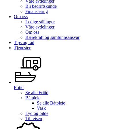
Våre avdelinger
Bli bedriftskunde
Finansiering
Om oss
Ledige stillinger
Våre avdelinger
Om oss
Bærekraft og samfunnsansvar
Tips og råd
Tjenester
Fritid
Se alle
Fritid
Båtpleie
Se alle
Båtpleie
Vask
Lyd og bilde
Til reisen