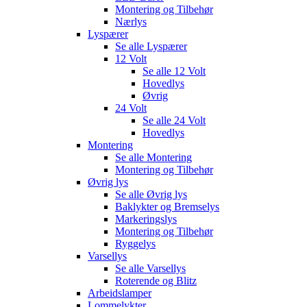
Montering og Tilbehør
Nærlys
Lyspærer
Se alle
Lyspærer
12 Volt
Se alle
12 Volt
Hovedlys
Øvrig
24 Volt
Se alle
24 Volt
Hovedlys
Montering
Se alle
Montering
Montering og Tilbehør
Øvrig lys
Se alle
Øvrig lys
Baklykter og Bremselys
Markeringslys
Montering og Tilbehør
Ryggelys
Varsellys
Se alle
Varsellys
Roterende og Blitz
Arbeidslamper
Lommelykter