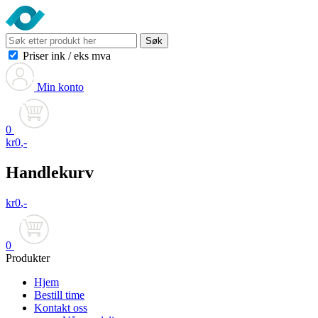
Søk
Priser ink
/
eks mva
Min konto
0
kr
0
,-
Handlekurv
kr
0
,-
0
Produkter
Hjem
Bestill time
Kontakt oss