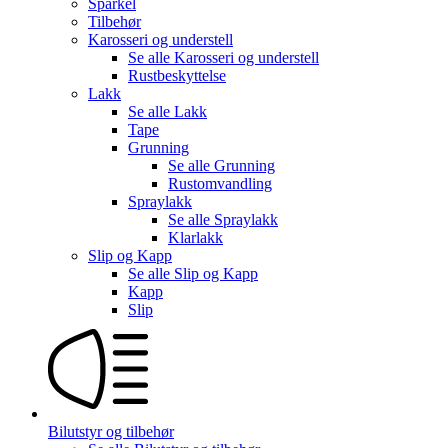
Sparkel
Tilbehør
Karosseri og understell
Se alle
Karosseri og understell
Rustbeskyttelse
Lakk
Se alle
Lakk
Tape
Grunning
Se alle
Grunning
Rustomvandling
Spraylakk
Se alle
Spraylakk
Klarlakk
Slip og Kapp
Se alle
Slip og Kapp
Kapp
Slip
Bilutstyr og tilbehør