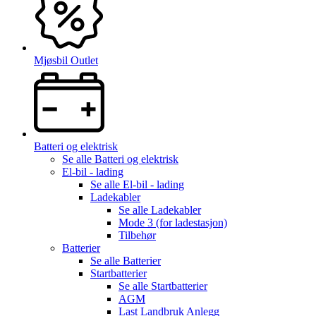
Mjøsbil Outlet
Batteri og elektrisk
Se alle
Batteri og elektrisk
El-bil - lading
Se alle
El-bil - lading
Ladekabler
Se alle
Ladekabler
Mode 3 (for ladestasjon)
Tilbehør
Batterier
Se alle
Batterier
Startbatterier
Se alle
Startbatterier
AGM
Last Landbruk Anlegg