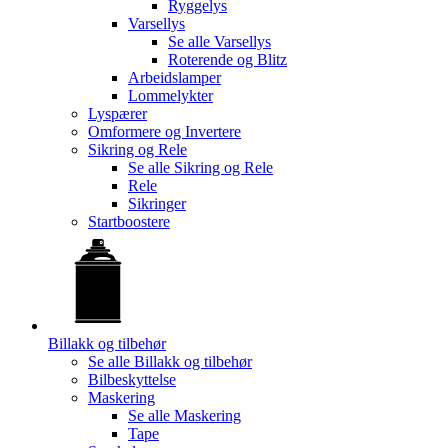
Ryggelys
Varsellys
Se alle
Varsellys
Roterende og Blitz
Arbeidslamper
Lommelykter
Lyspærer
Omformere og Invertere
Sikring og Rele
Se alle
Sikring og Rele
Rele
Sikringer
Startboostere
Billakk og tilbehør
Se alle
Billakk og tilbehør
Bilbeskyttelse
Maskering
Se alle
Maskering
Tape