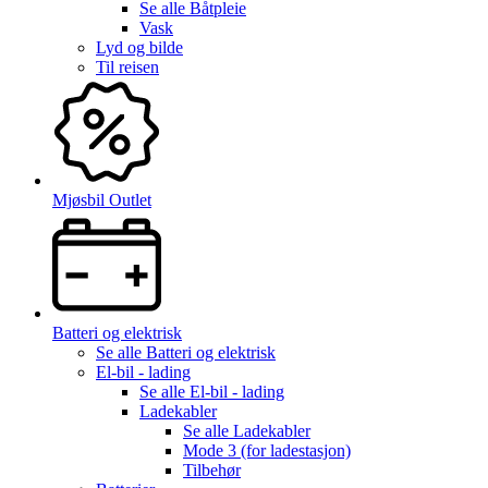
Se alle
Båtpleie
Vask
Lyd og bilde
Til reisen
Mjøsbil Outlet
Batteri og elektrisk
Se alle
Batteri og elektrisk
El-bil - lading
Se alle
El-bil - lading
Ladekabler
Se alle
Ladekabler
Mode 3 (for ladestasjon)
Tilbehør