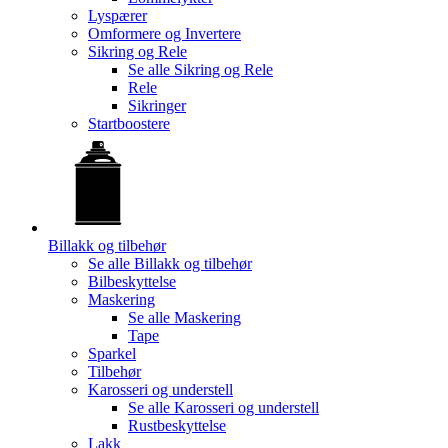
Lyspærer
Omformere og Invertere
Sikring og Rele
Se alle
Sikring og Rele
Rele
Sikringer
Startboostere
Billakk og tilbehør
Se alle
Billakk og tilbehør
Bilbeskyttelse
Maskering
Se alle
Maskering
Tape
Sparkel
Tilbehør
Karosseri og understell
Se alle
Karosseri og understell
Rustbeskyttelse
Lakk