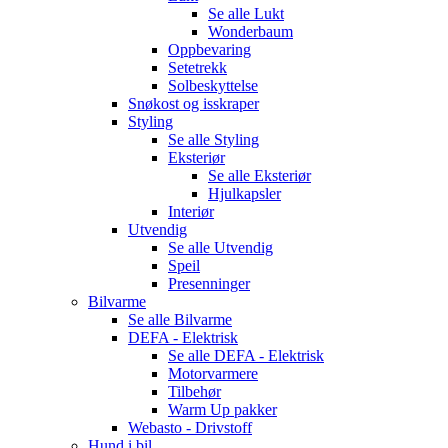
Se alle
Lukt
Wonderbaum
Oppbevaring
Setetrekk
Solbeskyttelse
Snøkost og isskraper
Styling
Se alle
Styling
Eksteriør
Se alle
Eksteriør
Hjulkapsler
Interiør
Utvendig
Se alle
Utvendig
Speil
Presenninger
Bilvarme
Se alle
Bilvarme
DEFA - Elektrisk
Se alle
DEFA - Elektrisk
Motorvarmere
Tilbehør
Warm Up pakker
Webasto - Drivstoff
Hund i bil