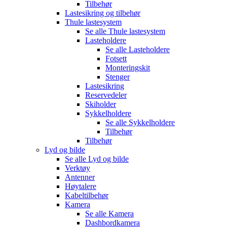
Tilbehør
Lastesikring og tilbehør
Thule lastesystem
Se alle
Thule lastesystem
Lasteholdere
Se alle
Lasteholdere
Fotsett
Monteringskit
Stenger
Lastesikring
Reservedeler
Skiholder
Sykkelholdere
Se alle
Sykkelholdere
Tilbehør
Tilbehør
Lyd og bilde
Se alle
Lyd og bilde
Verktøy
Antenner
Høytalere
Kabeltilbehør
Kamera
Se alle
Kamera
Dashbordkamera