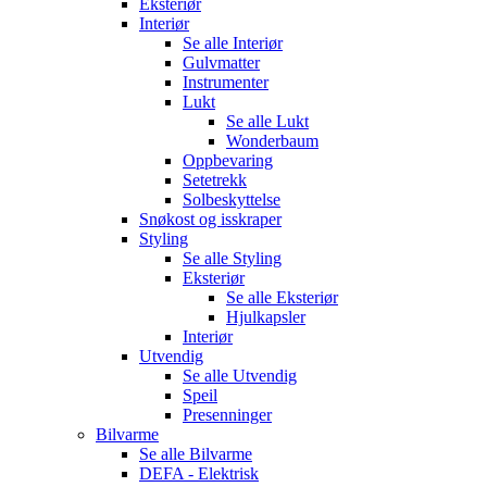
Eksteriør
Interiør
Se alle
Interiør
Gulvmatter
Instrumenter
Lukt
Se alle
Lukt
Wonderbaum
Oppbevaring
Setetrekk
Solbeskyttelse
Snøkost og isskraper
Styling
Se alle
Styling
Eksteriør
Se alle
Eksteriør
Hjulkapsler
Interiør
Utvendig
Se alle
Utvendig
Speil
Presenninger
Bilvarme
Se alle
Bilvarme
DEFA - Elektrisk