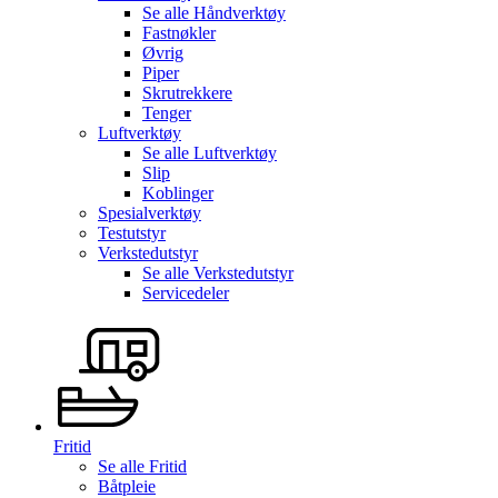
Se alle
Håndverktøy
Fastnøkler
Øvrig
Piper
Skrutrekkere
Tenger
Luftverktøy
Se alle
Luftverktøy
Slip
Koblinger
Spesialverktøy
Testutstyr
Verkstedutstyr
Se alle
Verkstedutstyr
Servicedeler
Fritid
Se alle
Fritid
Båtpleie