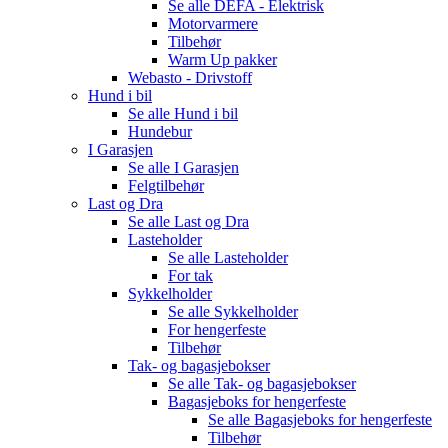
Se alle
DEFA - Elektrisk
Motorvarmere
Tilbehør
Warm Up pakker
Webasto - Drivstoff
Hund i bil
Se alle
Hund i bil
Hundebur
I Garasjen
Se alle
I Garasjen
Felgtilbehør
Last og Dra
Se alle
Last og Dra
Lasteholder
Se alle
Lasteholder
For tak
Sykkelholder
Se alle
Sykkelholder
For hengerfeste
Tilbehør
Tak- og bagasjebokser
Se alle
Tak- og bagasjebokser
Bagasjeboks for hengerfeste
Se alle
Bagasjeboks for hengerfeste
Tilbehør