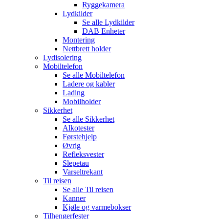
Ryggekamera
Lydkilder
Se alle
Lydkilder
DAB Enheter
Montering
Nettbrett holder
Lydisolering
Mobiltelefon
Se alle
Mobiltelefon
Ladere og kabler
Lading
Mobilholder
Sikkerhet
Se alle
Sikkerhet
Alkotester
Førstehjelp
Øvrig
Refleksvester
Slepetau
Varseltrekant
Til reisen
Se alle
Til reisen
Kanner
Kjøle og varmebokser
Tilhengerfester