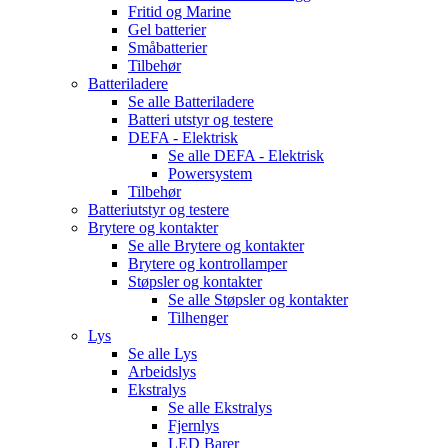
Fritid og Marine
Gel batterier
Småbatterier
Tilbehør
Batteriladere
Se alle
Batteriladere
Batteri utstyr og testere
DEFA - Elektrisk
Se alle
DEFA - Elektrisk
Powersystem
Tilbehør
Batteriutstyr og testere
Brytere og kontakter
Se alle
Brytere og kontakter
Brytere og kontrollamper
Støpsler og kontakter
Se alle
Støpsler og kontakter
Tilhenger
Lys
Se alle
Lys
Arbeidslys
Ekstralys
Se alle
Ekstralys
Fjernlys
LED Barer