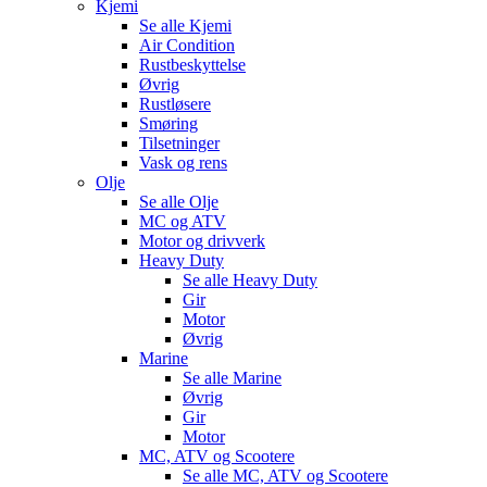
Kjemi
Se alle
Kjemi
Air Condition
Rustbeskyttelse
Øvrig
Rustløsere
Smøring
Tilsetninger
Vask og rens
Olje
Se alle
Olje
MC og ATV
Motor og drivverk
Heavy Duty
Se alle
Heavy Duty
Gir
Motor
Øvrig
Marine
Se alle
Marine
Øvrig
Gir
Motor
MC, ATV og Scootere
Se alle
MC, ATV og Scootere