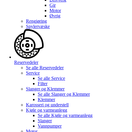
Gir
Motor
Øvrig
Rengjøring
Spylervæske
Reservedeler
Se alle
Reservedeler
Service
Se alle
Service
Filter
Slanger og Klemmer
Se alle
Slanger og Klemmer
Klemmer
Karosseri og understell
Kjøle og varmeanlegg
Se alle
Kjøle og varmeanlegg
Slanger
Vannpumper
Motor