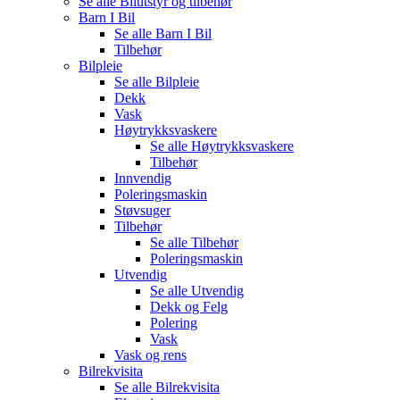
Se alle
Bilutstyr og tilbehør
Barn I Bil
Se alle
Barn I Bil
Tilbehør
Bilpleie
Se alle
Bilpleie
Dekk
Vask
Høytrykksvaskere
Se alle
Høytrykksvaskere
Tilbehør
Innvendig
Poleringsmaskin
Støvsuger
Tilbehør
Se alle
Tilbehør
Poleringsmaskin
Utvendig
Se alle
Utvendig
Dekk og Felg
Polering
Vask
Vask og rens
Bilrekvisita
Se alle
Bilrekvisita