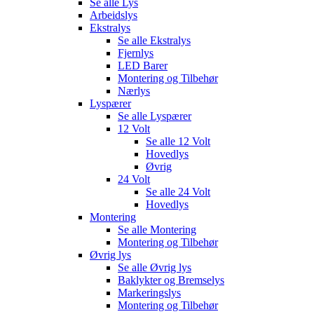
Se alle
Lys
Arbeidslys
Ekstralys
Se alle
Ekstralys
Fjernlys
LED Barer
Montering og Tilbehør
Nærlys
Lyspærer
Se alle
Lyspærer
12 Volt
Se alle
12 Volt
Hovedlys
Øvrig
24 Volt
Se alle
24 Volt
Hovedlys
Montering
Se alle
Montering
Montering og Tilbehør
Øvrig lys
Se alle
Øvrig lys
Baklykter og Bremselys
Markeringslys
Montering og Tilbehør