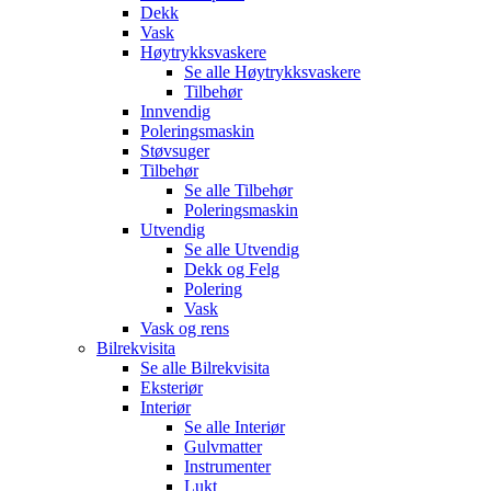
Dekk
Vask
Høytrykksvaskere
Se alle
Høytrykksvaskere
Tilbehør
Innvendig
Poleringsmaskin
Støvsuger
Tilbehør
Se alle
Tilbehør
Poleringsmaskin
Utvendig
Se alle
Utvendig
Dekk og Felg
Polering
Vask
Vask og rens
Bilrekvisita
Se alle
Bilrekvisita
Eksteriør
Interiør
Se alle
Interiør
Gulvmatter
Instrumenter
Lukt