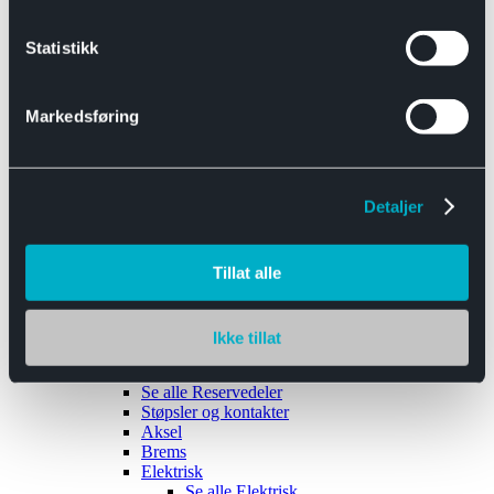
Se alle
Interiør
Sikkerhetsbelte
Statistikk
Tanklokk
Vindusviskere
Markedsføring
Detaljer
Tilhengere
Se alle
Tilhengere
Biltransport
Tillat alle
Maskinhenger
Yrkeshenger
Båthengere
Skaphengere
Ikke tillat
Varehengere
Reservedeler
Se alle
Reservedeler
Støpsler og kontakter
Aksel
Brems
Elektrisk
Se alle
Elektrisk