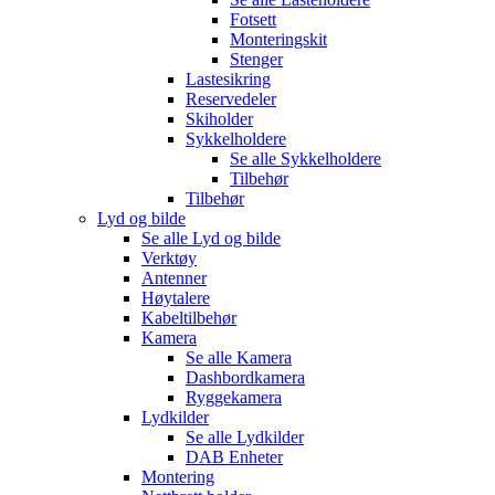
Fotsett
Monteringskit
Stenger
Lastesikring
Reservedeler
Skiholder
Sykkelholdere
Se alle
Sykkelholdere
Tilbehør
Tilbehør
Lyd og bilde
Se alle
Lyd og bilde
Verktøy
Antenner
Høytalere
Kabeltilbehør
Kamera
Se alle
Kamera
Dashbordkamera
Ryggekamera
Lydkilder
Se alle
Lydkilder
DAB Enheter
Montering