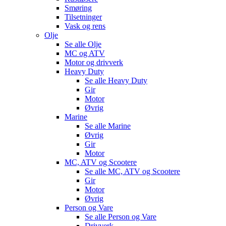
Smøring
Tilsetninger
Vask og rens
Olje
Se alle
Olje
MC og ATV
Motor og drivverk
Heavy Duty
Se alle
Heavy Duty
Gir
Motor
Øvrig
Marine
Se alle
Marine
Øvrig
Gir
Motor
MC, ATV og Scootere
Se alle
MC, ATV og Scootere
Gir
Motor
Øvrig
Person og Vare
Se alle
Person og Vare
Drivverk