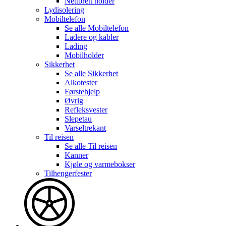
Nettbrett holder
Lydisolering
Mobiltelefon
Se alle
Mobiltelefon
Ladere og kabler
Lading
Mobilholder
Sikkerhet
Se alle
Sikkerhet
Alkotester
Førstehjelp
Øvrig
Refleksvester
Slepetau
Varseltrekant
Til reisen
Se alle
Til reisen
Kanner
Kjøle og varmebokser
Tilhengerfester