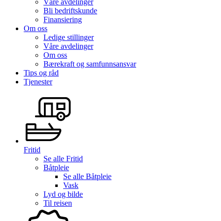
Våre avdelinger
Bli bedriftskunde
Finansiering
Om oss
Ledige stillinger
Våre avdelinger
Om oss
Bærekraft og samfunnsansvar
Tips og råd
Tjenester
Fritid
Se alle
Fritid
Båtpleie
Se alle
Båtpleie
Vask
Lyd og bilde
Til reisen