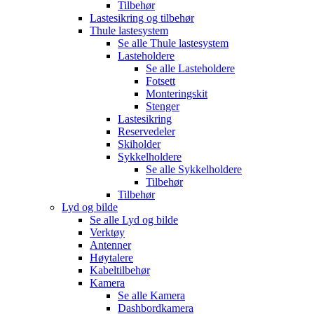
Tilbehør
Lastesikring og tilbehør
Thule lastesystem
Se alle
Thule lastesystem
Lasteholdere
Se alle
Lasteholdere
Fotsett
Monteringskit
Stenger
Lastesikring
Reservedeler
Skiholder
Sykkelholdere
Se alle
Sykkelholdere
Tilbehør
Tilbehør
Lyd og bilde
Se alle
Lyd og bilde
Verktøy
Antenner
Høytalere
Kabeltilbehør
Kamera
Se alle
Kamera
Dashbordkamera