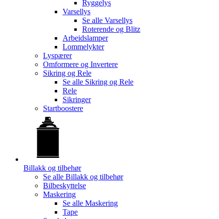
Ryggelys
Varsellys
Se alle
Varsellys
Roterende og Blitz
Arbeidslamper
Lommelykter
Lyspærer
Omformere og Invertere
Sikring og Rele
Se alle
Sikring og Rele
Rele
Sikringer
Startboostere
Billakk og tilbehør
Se alle
Billakk og tilbehør
Bilbeskyttelse
Maskering
Se alle
Maskering
Tape