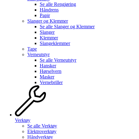
Se alle
Rengjøring
Håndrens
Papir
Slanger og Klemmer
Se alle
Slanger og Klemmer
Slanger
Klemmer
Slangeklemmer
Tape
Verneutstyr
Se alle
Verneutstyr
Hansker
Hørselvern
Masker
Vernebriller
Verktøy
Se alle
Verktøy
Elektroverktøy
Håndverktøy