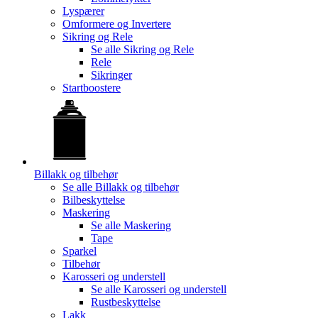
Lyspærer
Omformere og Invertere
Sikring og Rele
Se alle
Sikring og Rele
Rele
Sikringer
Startboostere
Billakk og tilbehør
Se alle
Billakk og tilbehør
Bilbeskyttelse
Maskering
Se alle
Maskering
Tape
Sparkel
Tilbehør
Karosseri og understell
Se alle
Karosseri og understell
Rustbeskyttelse
Lakk