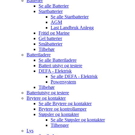
Batterier
Se alle
Batterier
Startbatterier
Se alle
Startbatterier
AGM
Last Landbruk Anlegg
Fritid og Marine
Gel batterier
Småbatterier
Tilbehør
Batteriladere
Se alle
Batteriladere
Batteri utstyr og testere
DEFA - Elektrisk
Se alle
DEFA - Elektrisk
Powersystem
Tilbehør
Batteriutstyr og testere
Brytere og kontakter
Se alle
Brytere og kontakter
Brytere og kontrollamper
Støpsler og kontakter
Se alle
Støpsler og kontakter
Tilhenger
Lys