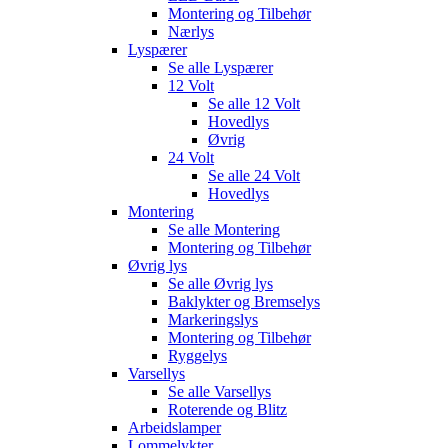
Montering og Tilbehør
Nærlys
Lyspærer
Se alle
Lyspærer
12 Volt
Se alle
12 Volt
Hovedlys
Øvrig
24 Volt
Se alle
24 Volt
Hovedlys
Montering
Se alle
Montering
Montering og Tilbehør
Øvrig lys
Se alle
Øvrig lys
Baklykter og Bremselys
Markeringslys
Montering og Tilbehør
Ryggelys
Varsellys
Se alle
Varsellys
Roterende og Blitz
Arbeidslamper
Lommelykter