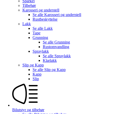
Sparkel
Tilbehør
Karosseri og understell
Se alle
Karosseri og understell
Rustbeskyttelse
Lakk
Se alle
Lakk
Tape
Grunning
Se alle
Grunning
Rustomvandling
Spraylakk
Se alle
Spraylakk
Klarlakk
Slip og Kapp
Se alle
Slip og Kapp
Kapp
Slip
Bilutstyr og tilbehør