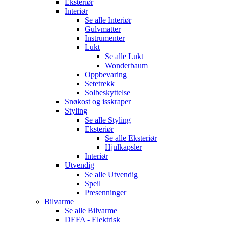
Eksteriør
Interiør
Se alle
Interiør
Gulvmatter
Instrumenter
Lukt
Se alle
Lukt
Wonderbaum
Oppbevaring
Setetrekk
Solbeskyttelse
Snøkost og isskraper
Styling
Se alle
Styling
Eksteriør
Se alle
Eksteriør
Hjulkapsler
Interiør
Utvendig
Se alle
Utvendig
Speil
Presenninger
Bilvarme
Se alle
Bilvarme
DEFA - Elektrisk