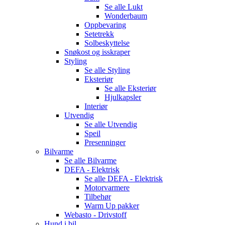
Se alle
Lukt
Wonderbaum
Oppbevaring
Setetrekk
Solbeskyttelse
Snøkost og isskraper
Styling
Se alle
Styling
Eksteriør
Se alle
Eksteriør
Hjulkapsler
Interiør
Utvendig
Se alle
Utvendig
Speil
Presenninger
Bilvarme
Se alle
Bilvarme
DEFA - Elektrisk
Se alle
DEFA - Elektrisk
Motorvarmere
Tilbehør
Warm Up pakker
Webasto - Drivstoff
Hund i bil