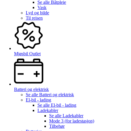
Se alle
Båtpleie
Vask
Lyd og bilde
Til reisen
Mjøsbil Outlet
Batteri og elektrisk
Se alle
Batteri og elektrisk
El-bil - lading
Se alle
El-bil - lading
Ladekabler
Se alle
Ladekabler
Mode 3 (for ladestasjon)
Tilbehør