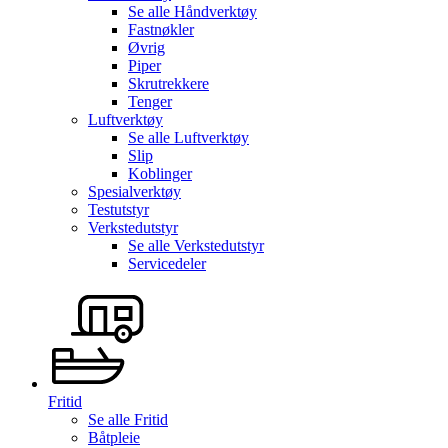
Se alle
Håndverktøy
Fastnøkler
Øvrig
Piper
Skrutrekkere
Tenger
Luftverktøy
Se alle
Luftverktøy
Slip
Koblinger
Spesialverktøy
Testutstyr
Verkstedutstyr
Se alle
Verkstedutstyr
Servicedeler
Fritid
Se alle
Fritid
Båtpleie