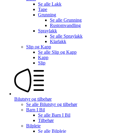
Se alle
Lakk
Tape
Grunning
Se alle
Grunning
Rustomvandling
Spraylakk
Se alle
Spraylakk
Klarlakk
Slip og Kapp
Se alle
Slip og Kapp
Kapp
Slip
Bilutstyr og tilbehør
Se alle
Bilutstyr og tilbehør
Barn I Bil
Se alle
Barn I Bil
Tilbehør
Bilpleie
Se alle
Bilpleie