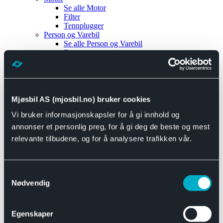
Se alle
Motor
Filter
Tennplugger
Person og Varebil
Se alle
Person og Varebil
Brems
Elektrisk
Bremser
Motor og drivverk
Universal
Se alle
Universal
Mjøsbil AS (mjosbil.no) bruker cookies
Bremsedeler
Vi bruker informasjonskapsler for å gi innhold og
Se alle
Bremsedeler
Bremsenippler
annonser et personlig preg, for å gi deg de beste og mest
Drivline og motor
relevante tilbudene, og for å analysere trafikken vår.
Se alle
Drivline og motor
Bensinpumpe
Eksosanlegg
Se alle
Eksosanlegg
Samtykkevalg
Reparasjonsmateriell
Nødvendig
Eksteriør
Se alle
Eksteriør
Horn og Tuter
Egenskaper
Speil
Interiør