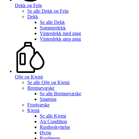
Dekk og Felg
Se alle
Dekk og Felg
Dekk
Se alle
Dekk
Sommerdekk
Vinterdekk med pigg
Vinterdekk uten pigg
Olje og Kjemi
Se alle
Olje og Kjemi
Bremsevæske
Se alle
Bremsevæske
Smøring
Frostvæske
Kjemi
Se alle
Kjemi
Air Condition
Rustbeskyttelse
Øvrig
Rustløsere