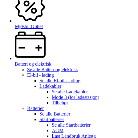
Mjøsbil Outlet
Batteri og elektrisk
Se alle
Batteri og elektrisk
El-bil - lading
Se alle
El-bil - lading
Ladekabler
Se alle
Ladekabler
Mode 3 (for ladestasjon)
Tilbehør
Batterier
Se alle
Batterier
Startbatterier
Se alle
Startbatterier
AGM
Last Landbruk Anlegg