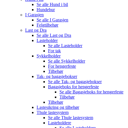
Se alle
Hund i bil
Hundebur
I Garasjen
Se alle
I Garasjen
Felgtilbehør
Last og Dra
Se alle
Last og Dra
Lasteholder
Se alle
Lasteholder
For tak
Sykkelholder
Se alle
Sykkelholder
For hengerfeste
Tilbehør
Tak- og bagasjebokser
Se alle
Tak- og bagasjebokser
Bagasjeboks for hengerfeste
Se alle
Bagasjeboks for hengerfeste
Tilbehør
Tilbehør
Lastesikring og tilbehør
Thule lastesystem
Se alle
Thule lastesystem
Lasteholdere
Se alle
Lasteholdere