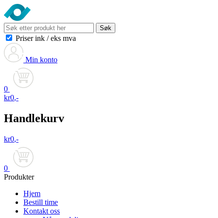
Søk
Priser ink
/
eks mva
Min konto
0
kr
0
,-
Handlekurv
kr
0
,-
0
Produkter
Hjem
Bestill time
Kontakt oss