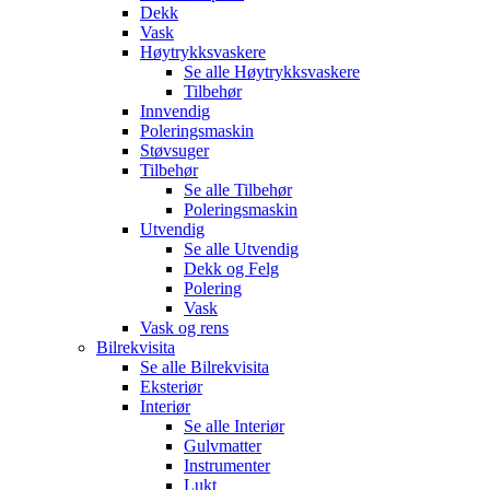
Dekk
Vask
Høytrykksvaskere
Se alle
Høytrykksvaskere
Tilbehør
Innvendig
Poleringsmaskin
Støvsuger
Tilbehør
Se alle
Tilbehør
Poleringsmaskin
Utvendig
Se alle
Utvendig
Dekk og Felg
Polering
Vask
Vask og rens
Bilrekvisita
Se alle
Bilrekvisita
Eksteriør
Interiør
Se alle
Interiør
Gulvmatter
Instrumenter
Lukt