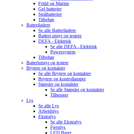
Fritid og Marine
Gel batterier
Småbatterier
Tilbehør
Batteriladere
Se alle
Batteriladere
Batteri utstyr og testere
DEFA - Elektrisk
Se alle
DEFA - Elektrisk
Powersystem
Tilbehør
Batteriutstyr og testere
Brytere og kontakter
Se alle
Brytere og kontakter
Brytere og kontrollamper
Støpsler og kontakter
Se alle
Støpsler og kontakter
Tilhenger
Lys
Se alle
Lys
Arbeidslys
Ekstralys
Se alle
Ekstralys
Fjernlys
LED Barer