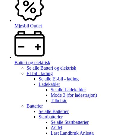
Mjøsbil Outlet
Batteri og elektrisk
Se alle
Batteri og elektrisk
El-bil - lading
Se alle
El-bil - lading
Ladekabler
Se alle
Ladekabler
Mode 3 (for ladestasjon)
Tilbehør
Batterier
Se alle
Batterier
Startbatterier
Se alle
Startbatterier
AGM
Last Landbruk Anlegg