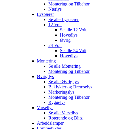
Montering og Tilbehør
Nærlys
Lyspærer
Se alle
Lyspærer
12 Volt
Se alle
12 Volt
Hovedlys
Øvrig
24 Volt
Se alle
24 Volt
Hovedlys
Montering
Se alle
Montering
Montering og Tilbehør
Øvrig lys
Se alle
Øvrig lys
Baklykter og Bremselys
Markeringslys
Montering og Tilbehør
Ryggelys
Varsellys
Se alle
Varsellys
Roterende og Blitz
Arbeidslamper
Lommelykter