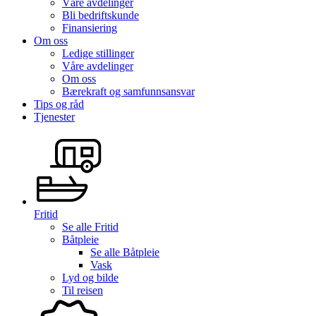
Våre avdelinger
Bli bedriftskunde
Finansiering
Om oss
Ledige stillinger
Våre avdelinger
Om oss
Bærekraft og samfunnsansvar
Tips og råd
Tjenester
Fritid
Se alle
Fritid
Båtpleie
Se alle
Båtpleie
Vask
Lyd og bilde
Til reisen