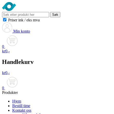
Søk
Priser ink
/
eks mva
Min konto
0
kr
0
,-
Handlekurv
kr
0
,-
0
Produkter
Hjem
Bestill time
Kontakt oss