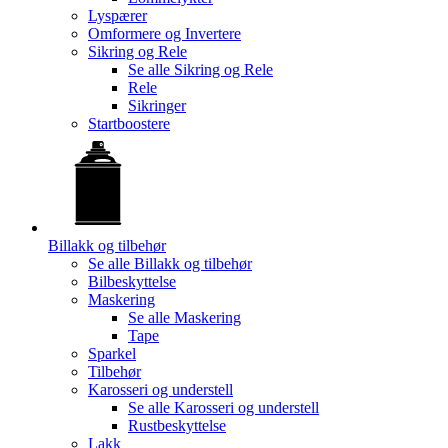
Lyspærer
Omformere og Invertere
Sikring og Rele
Se alle
Sikring og Rele
Rele
Sikringer
Startboostere
Billakk og tilbehør
Se alle
Billakk og tilbehør
Bilbeskyttelse
Maskering
Se alle
Maskering
Tape
Sparkel
Tilbehør
Karosseri og understell
Se alle
Karosseri og understell
Rustbeskyttelse
Lakk