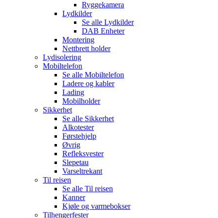
Ryggekamera
Lydkilder
Se alle
Lydkilder
DAB Enheter
Montering
Nettbrett holder
Lydisolering
Mobiltelefon
Se alle
Mobiltelefon
Ladere og kabler
Lading
Mobilholder
Sikkerhet
Se alle
Sikkerhet
Alkotester
Førstehjelp
Øvrig
Refleksvester
Slepetau
Varseltrekant
Til reisen
Se alle
Til reisen
Kanner
Kjøle og varmebokser
Tilhengerfester