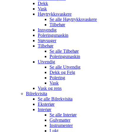
Dekk
Vask
Høytrykksvaskere
Se alle
Høytrykksvaskere
Tilbehør
Innvendig
Poleringsmaskin
Støvsuger
Tilbehør
Se alle
Tilbehør
Poleringsmaskin
Utvendig
Se alle
Utvendig
Dekk og Felg
Polering
Vask
Vask og rens
Bilrekvisita
Se alle
Bilrekvisita
Eksteriør
Interiør
Se alle
Interiør
Gulvmatter
Instrumenter
Lukt