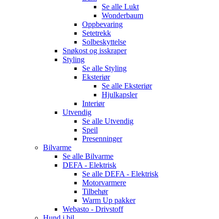
Se alle
Lukt
Wonderbaum
Oppbevaring
Setetrekk
Solbeskyttelse
Snøkost og isskraper
Styling
Se alle
Styling
Eksteriør
Se alle
Eksteriør
Hjulkapsler
Interiør
Utvendig
Se alle
Utvendig
Speil
Presenninger
Bilvarme
Se alle
Bilvarme
DEFA - Elektrisk
Se alle
DEFA - Elektrisk
Motorvarmere
Tilbehør
Warm Up pakker
Webasto - Drivstoff
Hund i bil