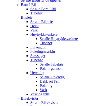
Se alle
Bilutstyr og tilbehør
Barn I Bil
Se alle
Barn I Bil
Tilbehør
Bilpleie
Se alle
Bilpleie
Dekk
Vask
Høytrykksvaskere
Se alle
Høytrykksvaskere
Tilbehør
Innvendig
Poleringsmaskin
Støvsuger
Tilbehør
Se alle
Tilbehør
Poleringsmaskin
Utvendig
Se alle
Utvendig
Dekk og Felg
Polering
Vask
Vask og rens
Bilrekvisita
Se alle
Bilrekvisita