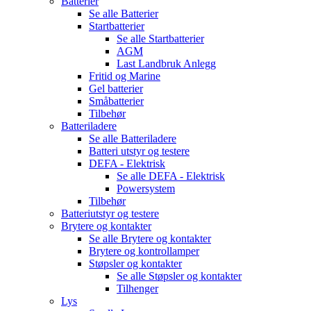
Batterier
Se alle
Batterier
Startbatterier
Se alle
Startbatterier
AGM
Last Landbruk Anlegg
Fritid og Marine
Gel batterier
Småbatterier
Tilbehør
Batteriladere
Se alle
Batteriladere
Batteri utstyr og testere
DEFA - Elektrisk
Se alle
DEFA - Elektrisk
Powersystem
Tilbehør
Batteriutstyr og testere
Brytere og kontakter
Se alle
Brytere og kontakter
Brytere og kontrollamper
Støpsler og kontakter
Se alle
Støpsler og kontakter
Tilhenger
Lys