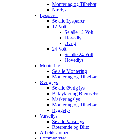
Montering og Tilbehør
Nærlys
Lyspærer
Se alle
Lyspærer
12 Volt
Se alle
12 Volt
Hovedlys
Øvrig
24 Volt
Se alle
24 Volt
Hovedlys
Montering
Se alle
Montering
Montering og Tilbehør
Øvrig lys
Se alle
Øvrig lys
Baklykter og Bremselys
Markeringslys
Montering og Tilbehør
Ryggelys
Varsellys
Se alle
Varsellys
Roterende og Blitz
Arbeidslamper
Lommelykter