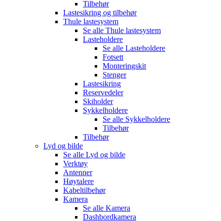
Tilbehør
Lastesikring og tilbehør
Thule lastesystem
Se alle
Thule lastesystem
Lasteholdere
Se alle
Lasteholdere
Fotsett
Monteringskit
Stenger
Lastesikring
Reservedeler
Skiholder
Sykkelholdere
Se alle
Sykkelholdere
Tilbehør
Tilbehør
Lyd og bilde
Se alle
Lyd og bilde
Verktøy
Antenner
Høytalere
Kabeltilbehør
Kamera
Se alle
Kamera
Dashbordkamera