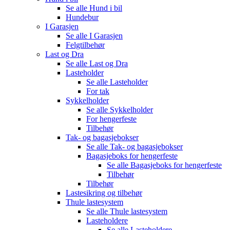
Se alle
Hund i bil
Hundebur
I Garasjen
Se alle
I Garasjen
Felgtilbehør
Last og Dra
Se alle
Last og Dra
Lasteholder
Se alle
Lasteholder
For tak
Sykkelholder
Se alle
Sykkelholder
For hengerfeste
Tilbehør
Tak- og bagasjebokser
Se alle
Tak- og bagasjebokser
Bagasjeboks for hengerfeste
Se alle
Bagasjeboks for hengerfeste
Tilbehør
Tilbehør
Lastesikring og tilbehør
Thule lastesystem
Se alle
Thule lastesystem
Lasteholdere
Se alle
Lasteholdere