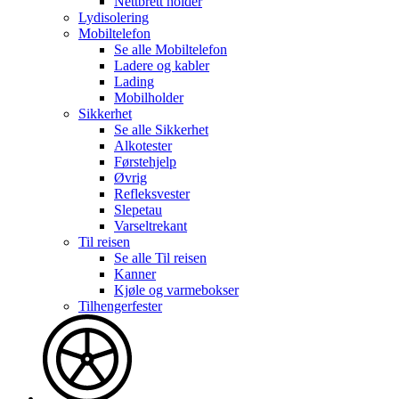
Nettbrett holder
Lydisolering
Mobiltelefon
Se alle
Mobiltelefon
Ladere og kabler
Lading
Mobilholder
Sikkerhet
Se alle
Sikkerhet
Alkotester
Førstehjelp
Øvrig
Refleksvester
Slepetau
Varseltrekant
Til reisen
Se alle
Til reisen
Kanner
Kjøle og varmebokser
Tilhengerfester