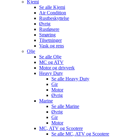
Kjemi
Se alle
Kjemi
Air Condition
Rustbeskyttelse
Øvrig
Rustløsere
Smøring
Tilsetninger
Vask og rens
Olje
Se alle
Olje
MC og ATV
Motor og drivverk
Heavy Duty
Se alle
Heavy Duty
Gir
Motor
Øvrig
Marine
Se alle
Marine
Øvrig
Gir
Motor
MC, ATV og Scootere
Se alle
MC, ATV og Scootere