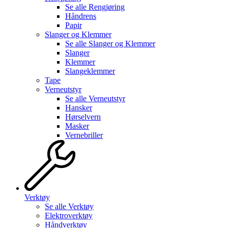
Se alle
Rengjøring
Håndrens
Papir
Slanger og Klemmer
Se alle
Slanger og Klemmer
Slanger
Klemmer
Slangeklemmer
Tape
Verneutstyr
Se alle
Verneutstyr
Hansker
Hørselvern
Masker
Vernebriller
Verktøy
Se alle
Verktøy
Elektroverktøy
Håndverktøy