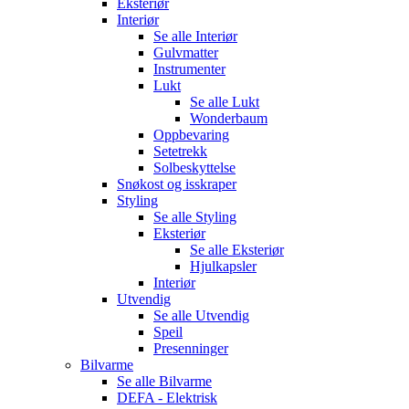
Eksteriør
Interiør
Se alle
Interiør
Gulvmatter
Instrumenter
Lukt
Se alle
Lukt
Wonderbaum
Oppbevaring
Setetrekk
Solbeskyttelse
Snøkost og isskraper
Styling
Se alle
Styling
Eksteriør
Se alle
Eksteriør
Hjulkapsler
Interiør
Utvendig
Se alle
Utvendig
Speil
Presenninger
Bilvarme
Se alle
Bilvarme
DEFA - Elektrisk