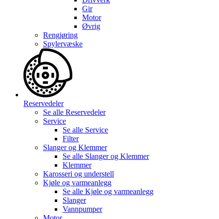
Gir
Motor
Øvrig
Rengjøring
Spylervæske
Reservedeler
Se alle
Reservedeler
Service
Se alle
Service
Filter
Slanger og Klemmer
Se alle
Slanger og Klemmer
Klemmer
Karosseri og understell
Kjøle og varmeanlegg
Se alle
Kjøle og varmeanlegg
Slanger
Vannpumper
Motor