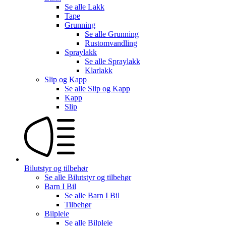
Se alle
Lakk
Tape
Grunning
Se alle
Grunning
Rustomvandling
Spraylakk
Se alle
Spraylakk
Klarlakk
Slip og Kapp
Se alle
Slip og Kapp
Kapp
Slip
Bilutstyr og tilbehør
Se alle
Bilutstyr og tilbehør
Barn I Bil
Se alle
Barn I Bil
Tilbehør
Bilpleie
Se alle
Bilpleie