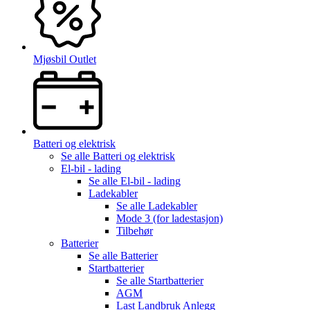
Mjøsbil Outlet
Batteri og elektrisk
Se alle
Batteri og elektrisk
El-bil - lading
Se alle
El-bil - lading
Ladekabler
Se alle
Ladekabler
Mode 3 (for ladestasjon)
Tilbehør
Batterier
Se alle
Batterier
Startbatterier
Se alle
Startbatterier
AGM
Last Landbruk Anlegg