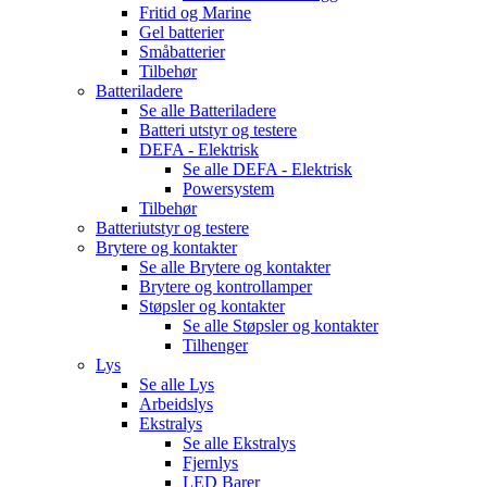
Fritid og Marine
Gel batterier
Småbatterier
Tilbehør
Batteriladere
Se alle
Batteriladere
Batteri utstyr og testere
DEFA - Elektrisk
Se alle
DEFA - Elektrisk
Powersystem
Tilbehør
Batteriutstyr og testere
Brytere og kontakter
Se alle
Brytere og kontakter
Brytere og kontrollamper
Støpsler og kontakter
Se alle
Støpsler og kontakter
Tilhenger
Lys
Se alle
Lys
Arbeidslys
Ekstralys
Se alle
Ekstralys
Fjernlys
LED Barer