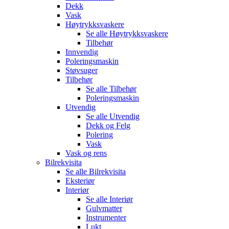
Dekk
Vask
Høytrykksvaskere
Se alle
Høytrykksvaskere
Tilbehør
Innvendig
Poleringsmaskin
Støvsuger
Tilbehør
Se alle
Tilbehør
Poleringsmaskin
Utvendig
Se alle
Utvendig
Dekk og Felg
Polering
Vask
Vask og rens
Bilrekvisita
Se alle
Bilrekvisita
Eksteriør
Interiør
Se alle
Interiør
Gulvmatter
Instrumenter
Lukt