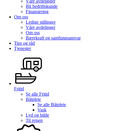
Våre avdelinger
Bli bedriftskunde
Finansiering
Om oss
Ledige stillinger
Våre avdelinger
Om oss
Bærekraft og samfunnsansvar
Tips og råd
Tjenester
Fritid
Se alle
Fritid
Båtpleie
Se alle
Båtpleie
Vask
Lyd og bilde
Til reisen