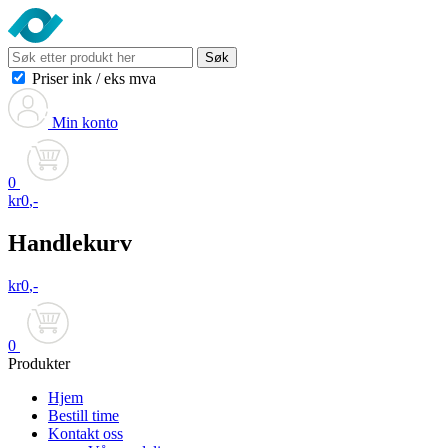
Søk
Priser ink
/
eks mva
Min konto
0
kr
0
,-
Handlekurv
kr
0
,-
0
Produkter
Hjem
Bestill time
Kontakt oss