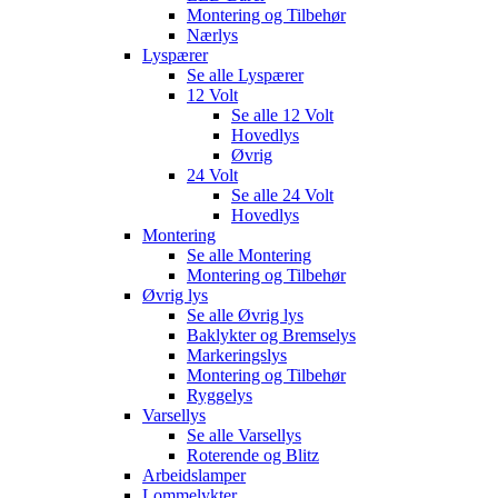
Montering og Tilbehør
Nærlys
Lyspærer
Se alle
Lyspærer
12 Volt
Se alle
12 Volt
Hovedlys
Øvrig
24 Volt
Se alle
24 Volt
Hovedlys
Montering
Se alle
Montering
Montering og Tilbehør
Øvrig lys
Se alle
Øvrig lys
Baklykter og Bremselys
Markeringslys
Montering og Tilbehør
Ryggelys
Varsellys
Se alle
Varsellys
Roterende og Blitz
Arbeidslamper
Lommelykter