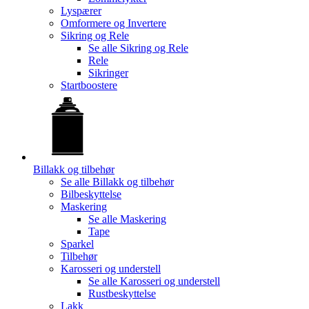
Lyspærer
Omformere og Invertere
Sikring og Rele
Se alle
Sikring og Rele
Rele
Sikringer
Startboostere
Billakk og tilbehør
Se alle
Billakk og tilbehør
Bilbeskyttelse
Maskering
Se alle
Maskering
Tape
Sparkel
Tilbehør
Karosseri og understell
Se alle
Karosseri og understell
Rustbeskyttelse
Lakk