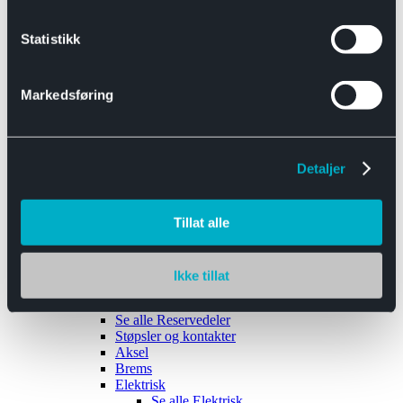
Se alle
Interiør
Sikkerhetsbelte
Statistikk
Tanklokk
Vindusviskere
Markedsføring
Detaljer
Tilhengere
Se alle
Tilhengere
Biltransport
Tillat alle
Maskinhenger
Yrkeshenger
Båthengere
Skaphengere
Ikke tillat
Varehengere
Reservedeler
Se alle
Reservedeler
Støpsler og kontakter
Aksel
Brems
Elektrisk
Se alle
Elektrisk