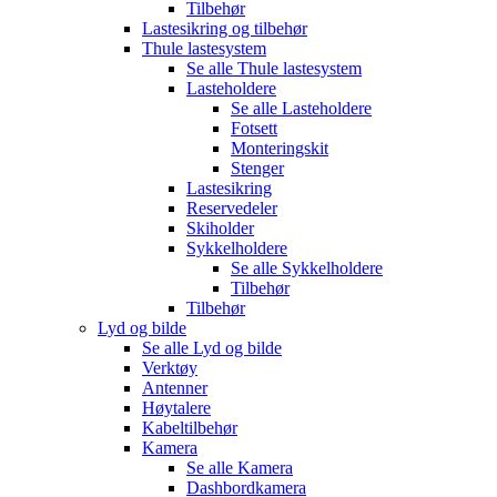
Tilbehør
Lastesikring og tilbehør
Thule lastesystem
Se alle
Thule lastesystem
Lasteholdere
Se alle
Lasteholdere
Fotsett
Monteringskit
Stenger
Lastesikring
Reservedeler
Skiholder
Sykkelholdere
Se alle
Sykkelholdere
Tilbehør
Tilbehør
Lyd og bilde
Se alle
Lyd og bilde
Verktøy
Antenner
Høytalere
Kabeltilbehør
Kamera
Se alle
Kamera
Dashbordkamera