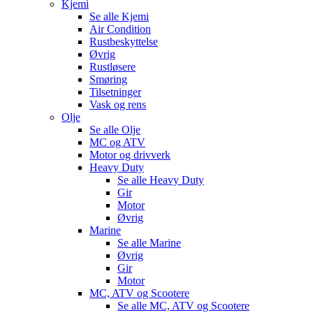
Kjemi
Se alle
Kjemi
Air Condition
Rustbeskyttelse
Øvrig
Rustløsere
Smøring
Tilsetninger
Vask og rens
Olje
Se alle
Olje
MC og ATV
Motor og drivverk
Heavy Duty
Se alle
Heavy Duty
Gir
Motor
Øvrig
Marine
Se alle
Marine
Øvrig
Gir
Motor
MC, ATV og Scootere
Se alle
MC, ATV og Scootere