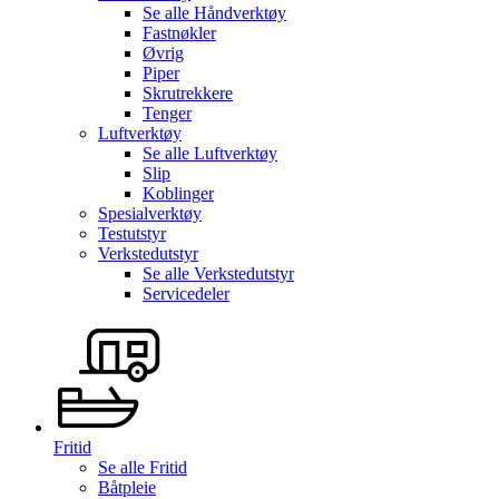
Se alle
Håndverktøy
Fastnøkler
Øvrig
Piper
Skrutrekkere
Tenger
Luftverktøy
Se alle
Luftverktøy
Slip
Koblinger
Spesialverktøy
Testutstyr
Verkstedutstyr
Se alle
Verkstedutstyr
Servicedeler
Fritid
Se alle
Fritid
Båtpleie