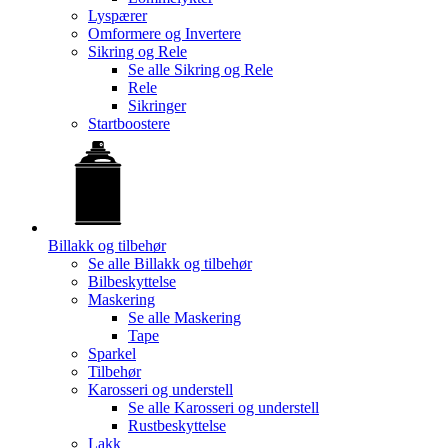
Lyspærer
Omformere og Invertere
Sikring og Rele
Se alle
Sikring og Rele
Rele
Sikringer
Startboostere
Billakk og tilbehør
Se alle
Billakk og tilbehør
Bilbeskyttelse
Maskering
Se alle
Maskering
Tape
Sparkel
Tilbehør
Karosseri og understell
Se alle
Karosseri og understell
Rustbeskyttelse
Lakk