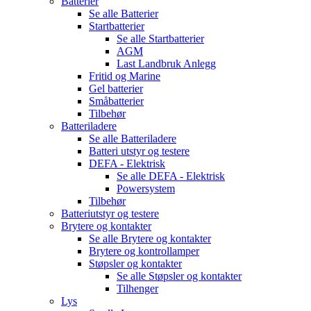
Batterier
Se alle
Batterier
Startbatterier
Se alle
Startbatterier
AGM
Last Landbruk Anlegg
Fritid og Marine
Gel batterier
Småbatterier
Tilbehør
Batteriladere
Se alle
Batteriladere
Batteri utstyr og testere
DEFA - Elektrisk
Se alle
DEFA - Elektrisk
Powersystem
Tilbehør
Batteriutstyr og testere
Brytere og kontakter
Se alle
Brytere og kontakter
Brytere og kontrollamper
Støpsler og kontakter
Se alle
Støpsler og kontakter
Tilhenger
Lys