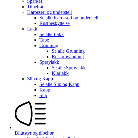
Sparkel
Tilbehør
Karosseri og understell
Se alle
Karosseri og understell
Rustbeskyttelse
Lakk
Se alle
Lakk
Tape
Grunning
Se alle
Grunning
Rustomvandling
Spraylakk
Se alle
Spraylakk
Klarlakk
Slip og Kapp
Se alle
Slip og Kapp
Kapp
Slip
Bilutstyr og tilbehør