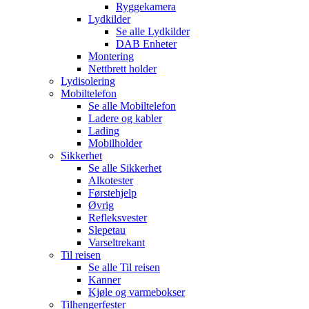
Ryggekamera
Lydkilder
Se alle
Lydkilder
DAB Enheter
Montering
Nettbrett holder
Lydisolering
Mobiltelefon
Se alle
Mobiltelefon
Ladere og kabler
Lading
Mobilholder
Sikkerhet
Se alle
Sikkerhet
Alkotester
Førstehjelp
Øvrig
Refleksvester
Slepetau
Varseltrekant
Til reisen
Se alle
Til reisen
Kanner
Kjøle og varmebokser
Tilhengerfester