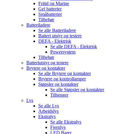
Fritid og Marine
Gel batterier
Småbatterier
Tilbehør
Batteriladere
Se alle
Batteriladere
Batteri utstyr og testere
DEFA - Elektrisk
Se alle
DEFA - Elektrisk
Powersystem
Tilbehør
Batteriutstyr og testere
Brytere og kontakter
Se alle
Brytere og kontakter
Brytere og kontrollamper
Støpsler og kontakter
Se alle
Støpsler og kontakter
Tilhenger
Lys
Se alle
Lys
Arbeidslys
Ekstralys
Se alle
Ekstralys
Fjernlys
LED Barer