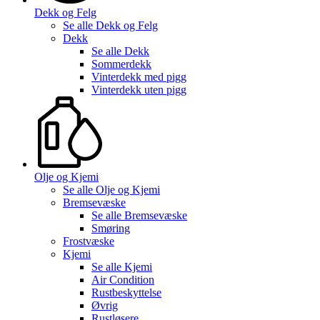
Dekk og Felg
Se alle
Dekk og Felg
Dekk
Se alle
Dekk
Sommerdekk
Vinterdekk med pigg
Vinterdekk uten pigg
Olje og Kjemi
Se alle
Olje og Kjemi
Bremsevæske
Se alle
Bremsevæske
Smøring
Frostvæske
Kjemi
Se alle
Kjemi
Air Condition
Rustbeskyttelse
Øvrig
Rustløsere