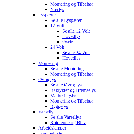
Montering og Tilbehør
Nærlys
Lyspærer
Se alle
Lyspærer
12 Volt
Se alle
12 Volt
Hovedlys
Øvrig
24 Volt
Se alle
24 Volt
Hovedlys
Montering
Se alle
Montering
Montering og Tilbehør
Øvrig lys
Se alle
Øvrig lys
Baklykter og Bremselys
Markeringslys
Montering og Tilbehør
Ryggelys
Varsellys
Se alle
Varsellys
Roterende og Blitz
Arbeidslamper
Lommelykter