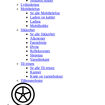
Nettbrett holder
Lydisolering
Mobiltelefon
Se alle
Mobiltelefon
Ladere og kabler
Lading
Mobilholder
Sikkerhet
Se alle
Sikkerhet
Alkotester
Førstehjelp
Øvrig
Refleksvester
Slepetau
Varseltrekant
Til reisen
Se alle
Til reisen
Kanner
Kjøle og varmebokser
Tilhengerfester