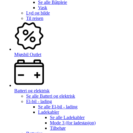
Se alle
Båtpleie
Vask
Lyd og bilde
Til reisen
Mjøsbil Outlet
Batteri og elektrisk
Se alle
Batteri og elektrisk
El-bil - lading
Se alle
El-bil - lading
Ladekabler
Se alle
Ladekabler
Mode 3 (for ladestasjon)
Tilbehør