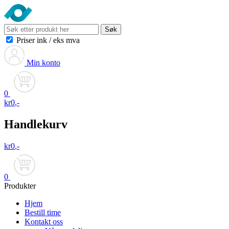
Søk
Priser ink
/
eks mva
Min konto
0
kr
0
,-
Handlekurv
kr
0
,-
0
Produkter
Hjem
Bestill time
Kontakt oss