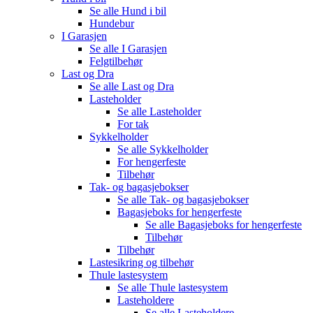
Se alle
Hund i bil
Hundebur
I Garasjen
Se alle
I Garasjen
Felgtilbehør
Last og Dra
Se alle
Last og Dra
Lasteholder
Se alle
Lasteholder
For tak
Sykkelholder
Se alle
Sykkelholder
For hengerfeste
Tilbehør
Tak- og bagasjebokser
Se alle
Tak- og bagasjebokser
Bagasjeboks for hengerfeste
Se alle
Bagasjeboks for hengerfeste
Tilbehør
Tilbehør
Lastesikring og tilbehør
Thule lastesystem
Se alle
Thule lastesystem
Lasteholdere
Se alle
Lasteholdere