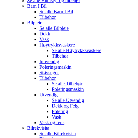
Se alle
Bilutstyr og tilbehør
Barn I Bil
Se alle
Barn I Bil
Tilbehør
Bilpleie
Se alle
Bilpleie
Dekk
Vask
Høytrykksvaskere
Se alle
Høytrykksvaskere
Tilbehør
Innvendig
Poleringsmaskin
Støvsuger
Tilbehør
Se alle
Tilbehør
Poleringsmaskin
Utvendig
Se alle
Utvendig
Dekk og Felg
Polering
Vask
Vask og rens
Bilrekvisita
Se alle
Bilrekvisita