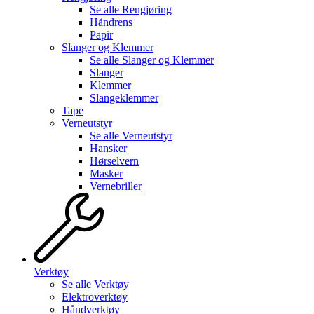
Se alle
Rengjøring
Håndrens
Papir
Slanger og Klemmer
Se alle
Slanger og Klemmer
Slanger
Klemmer
Slangeklemmer
Tape
Verneutstyr
Se alle
Verneutstyr
Hansker
Hørselvern
Masker
Vernebriller
Verktøy
Se alle
Verktøy
Elektroverktøy
Håndverktøy