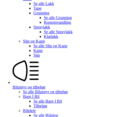
Se alle
Lakk
Tape
Grunning
Se alle
Grunning
Rustomvandling
Spraylakk
Se alle
Spraylakk
Klarlakk
Slip og Kapp
Se alle
Slip og Kapp
Kapp
Slip
Bilutstyr og tilbehør
Se alle
Bilutstyr og tilbehør
Barn I Bil
Se alle
Barn I Bil
Tilbehør
Bilpleie
Se alle
Bilpleie