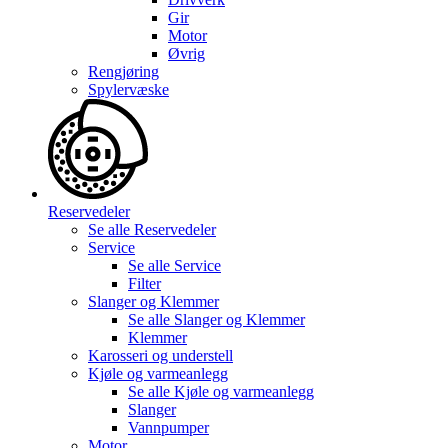
Gir
Motor
Øvrig
Rengjøring
Spylervæske
Reservedeler
Se alle
Reservedeler
Service
Se alle
Service
Filter
Slanger og Klemmer
Se alle
Slanger og Klemmer
Klemmer
Karosseri og understell
Kjøle og varmeanlegg
Se alle
Kjøle og varmeanlegg
Slanger
Vannpumper
Motor