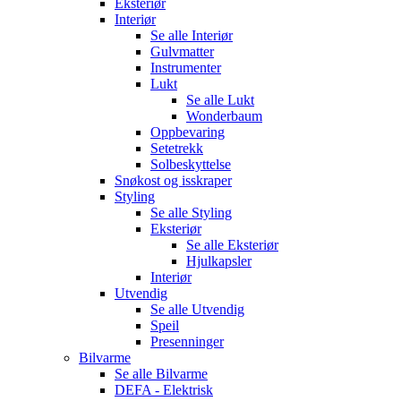
Eksteriør
Interiør
Se alle
Interiør
Gulvmatter
Instrumenter
Lukt
Se alle
Lukt
Wonderbaum
Oppbevaring
Setetrekk
Solbeskyttelse
Snøkost og isskraper
Styling
Se alle
Styling
Eksteriør
Se alle
Eksteriør
Hjulkapsler
Interiør
Utvendig
Se alle
Utvendig
Speil
Presenninger
Bilvarme
Se alle
Bilvarme
DEFA - Elektrisk