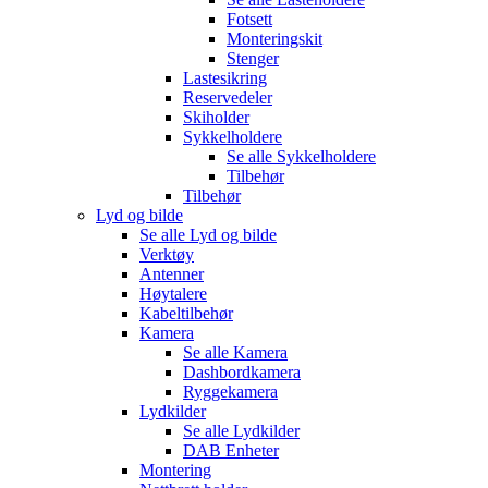
Fotsett
Monteringskit
Stenger
Lastesikring
Reservedeler
Skiholder
Sykkelholdere
Se alle
Sykkelholdere
Tilbehør
Tilbehør
Lyd og bilde
Se alle
Lyd og bilde
Verktøy
Antenner
Høytalere
Kabeltilbehør
Kamera
Se alle
Kamera
Dashbordkamera
Ryggekamera
Lydkilder
Se alle
Lydkilder
DAB Enheter
Montering