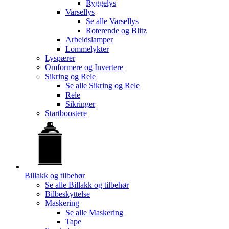
Ryggelys
Varsellys
Se alle
Varsellys
Roterende og Blitz
Arbeidslamper
Lommelykter
Lyspærer
Omformere og Invertere
Sikring og Rele
Se alle
Sikring og Rele
Rele
Sikringer
Startboostere
Billakk og tilbehør
Se alle
Billakk og tilbehør
Bilbeskyttelse
Maskering
Se alle
Maskering
Tape