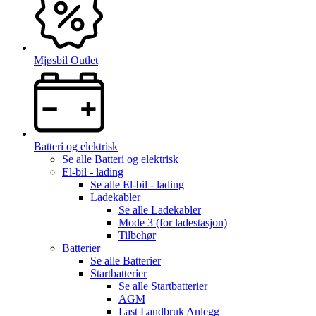
Mjøsbil Outlet
Batteri og elektrisk
Se alle
Batteri og elektrisk
El-bil - lading
Se alle
El-bil - lading
Ladekabler
Se alle
Ladekabler
Mode 3 (for ladestasjon)
Tilbehør
Batterier
Se alle
Batterier
Startbatterier
Se alle
Startbatterier
AGM
Last Landbruk Anlegg