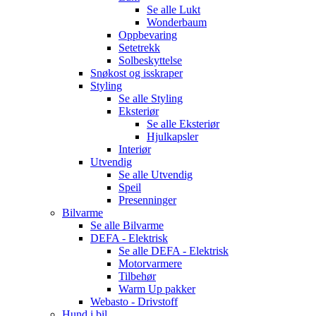
Se alle
Lukt
Wonderbaum
Oppbevaring
Setetrekk
Solbeskyttelse
Snøkost og isskraper
Styling
Se alle
Styling
Eksteriør
Se alle
Eksteriør
Hjulkapsler
Interiør
Utvendig
Se alle
Utvendig
Speil
Presenninger
Bilvarme
Se alle
Bilvarme
DEFA - Elektrisk
Se alle
DEFA - Elektrisk
Motorvarmere
Tilbehør
Warm Up pakker
Webasto - Drivstoff
Hund i bil