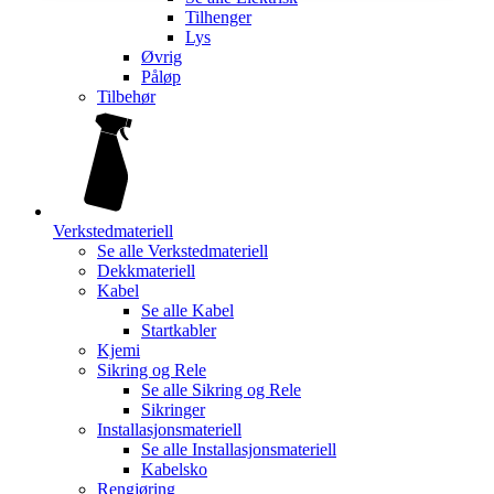
Tilhenger
Lys
Øvrig
Påløp
Tilbehør
Verkstedmateriell
Se alle
Verkstedmateriell
Dekkmateriell
Kabel
Se alle
Kabel
Startkabler
Kjemi
Sikring og Rele
Se alle
Sikring og Rele
Sikringer
Installasjonsmateriell
Se alle
Installasjonsmateriell
Kabelsko
Rengjøring