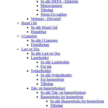
Se alle
DEFA - Elektrisk
Motorvarmere
Tilbehør
Warm Up pakker
Webasto - Drivstoff
Hund i bil
Se alle
Hund i bil
Hundebur
I Garasjen
Se alle
I Garasjen
Felgtilbehør
Last og Dra
Se alle
Last og Dra
Lasteholder
Se alle
Lasteholder
For tak
Sykkelholder
Se alle
Sykkelholder
For hengerfeste
Tilbehør
Tak- og bagasjebokser
Se alle
Tak- og bagasjebokser
Bagasjeboks for hengerfeste
Se alle
Bagasjeboks for hengerfeste
Tilbehør