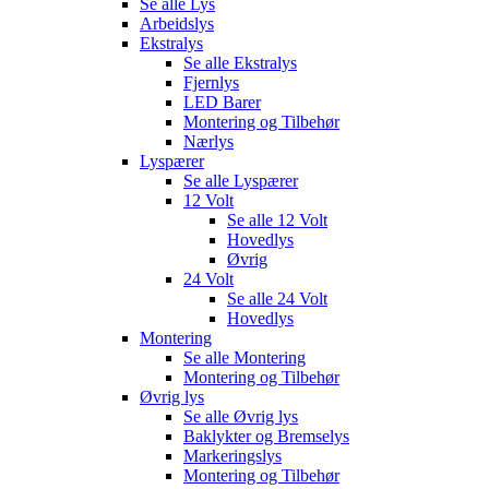
Se alle
Lys
Arbeidslys
Ekstralys
Se alle
Ekstralys
Fjernlys
LED Barer
Montering og Tilbehør
Nærlys
Lyspærer
Se alle
Lyspærer
12 Volt
Se alle
12 Volt
Hovedlys
Øvrig
24 Volt
Se alle
24 Volt
Hovedlys
Montering
Se alle
Montering
Montering og Tilbehør
Øvrig lys
Se alle
Øvrig lys
Baklykter og Bremselys
Markeringslys
Montering og Tilbehør