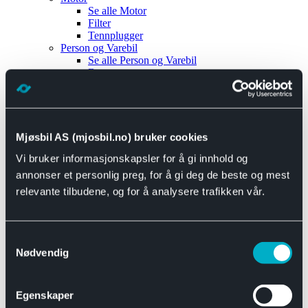
Se alle
Motor
Filter
Tennplugger
Person og Varebil
Se alle
Person og Varebil
Brems
Elektrisk
Bremser
Motor og drivverk
Universal
Se alle
Universal
Mjøsbil AS (mjosbil.no) bruker cookies
Bremsedeler
Vi bruker informasjonskapsler for å gi innhold og
Se alle
Bremsedeler
Bremsenippler
annonser et personlig preg, for å gi deg de beste og mest
Drivline og motor
relevante tilbudene, og for å analysere trafikken vår.
Se alle
Drivline og motor
Bensinpumpe
Eksosanlegg
Se alle
Eksosanlegg
Samtykkevalg
Reparasjonsmateriell
Nødvendig
Eksteriør
Se alle
Eksteriør
Horn og Tuter
Egenskaper
Speil
Interiør