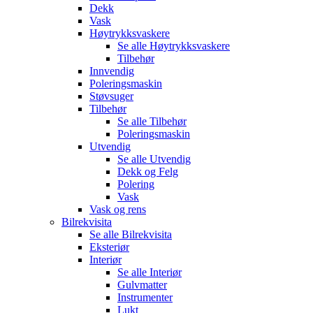
Dekk
Vask
Høytrykksvaskere
Se alle
Høytrykksvaskere
Tilbehør
Innvendig
Poleringsmaskin
Støvsuger
Tilbehør
Se alle
Tilbehør
Poleringsmaskin
Utvendig
Se alle
Utvendig
Dekk og Felg
Polering
Vask
Vask og rens
Bilrekvisita
Se alle
Bilrekvisita
Eksteriør
Interiør
Se alle
Interiør
Gulvmatter
Instrumenter
Lukt