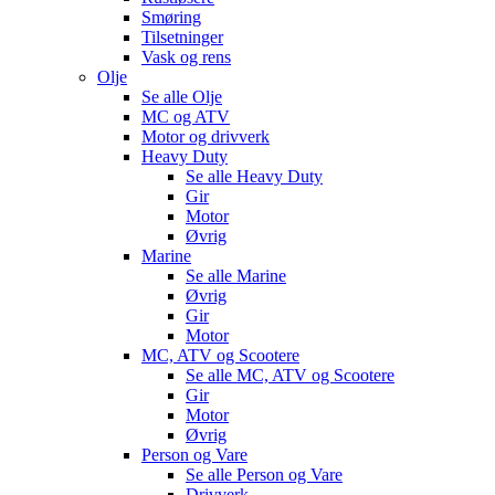
Smøring
Tilsetninger
Vask og rens
Olje
Se alle
Olje
MC og ATV
Motor og drivverk
Heavy Duty
Se alle
Heavy Duty
Gir
Motor
Øvrig
Marine
Se alle
Marine
Øvrig
Gir
Motor
MC, ATV og Scootere
Se alle
MC, ATV og Scootere
Gir
Motor
Øvrig
Person og Vare
Se alle
Person og Vare
Drivverk