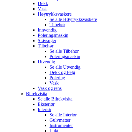
Dekk
Vask
Høytrykksvaskere
Se alle
Høytrykksvaskere
Tilbehør
Innvendig
Poleringsmaskin
Støvsuger
Tilbehør
Se alle
Tilbehør
Poleringsmaskin
Utvendig
Se alle
Utvendig
Dekk og Felg
Polering
Vask
Vask og rens
Bilrekvisita
Se alle
Bilrekvisita
Eksteriør
Interiør
Se alle
Interiør
Gulvmatter
Instrumenter
Lukt