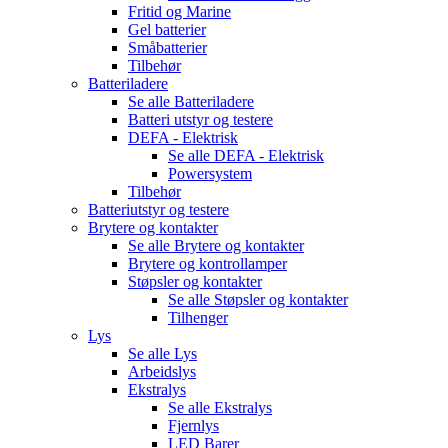
Fritid og Marine
Gel batterier
Småbatterier
Tilbehør
Batteriladere
Se alle
Batteriladere
Batteri utstyr og testere
DEFA - Elektrisk
Se alle
DEFA - Elektrisk
Powersystem
Tilbehør
Batteriutstyr og testere
Brytere og kontakter
Se alle
Brytere og kontakter
Brytere og kontrollamper
Støpsler og kontakter
Se alle
Støpsler og kontakter
Tilhenger
Lys
Se alle
Lys
Arbeidslys
Ekstralys
Se alle
Ekstralys
Fjernlys
LED Barer