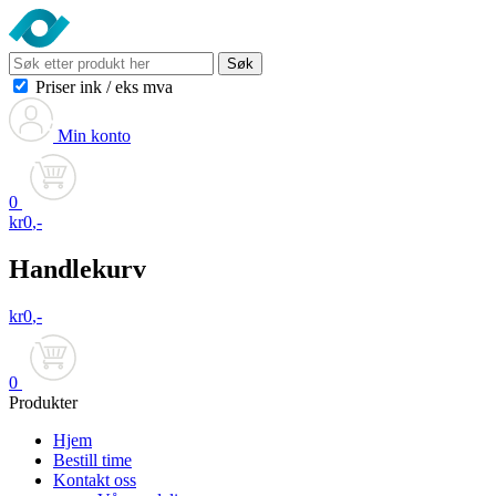
Søk
Priser ink
/
eks mva
Min konto
0
kr
0
,-
Handlekurv
kr
0
,-
0
Produkter
Hjem
Bestill time
Kontakt oss