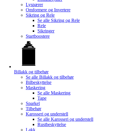
Lyspærer
Omformere og Invertere
Sikring og Rele
Se alle
Sikring og Rele
Rele
Sikringer
Startboostere
Billakk og tilbehør
Se alle
Billakk og tilbehør
Bilbeskyttelse
Maskering
Se alle
Maskering
Tape
Sparkel
Tilbehør
Karosseri og understell
Se alle
Karosseri og understell
Rustbeskyttelse
Lakk