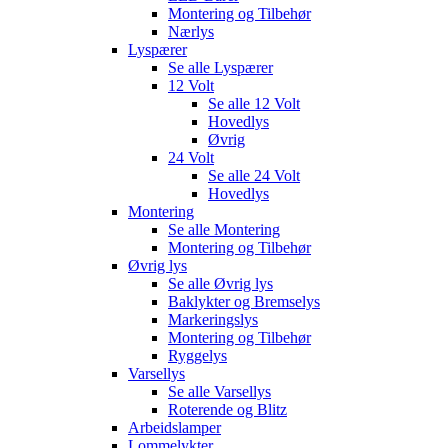
Montering og Tilbehør
Nærlys
Lyspærer
Se alle
Lyspærer
12 Volt
Se alle
12 Volt
Hovedlys
Øvrig
24 Volt
Se alle
24 Volt
Hovedlys
Montering
Se alle
Montering
Montering og Tilbehør
Øvrig lys
Se alle
Øvrig lys
Baklykter og Bremselys
Markeringslys
Montering og Tilbehør
Ryggelys
Varsellys
Se alle
Varsellys
Roterende og Blitz
Arbeidslamper
Lommelykter