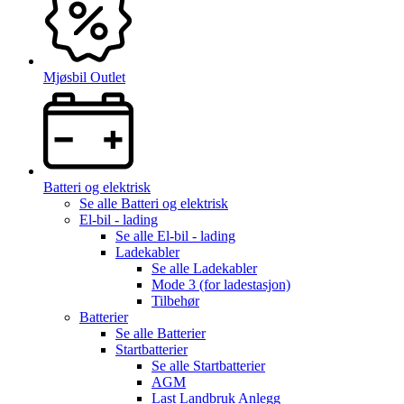
Mjøsbil Outlet
Batteri og elektrisk
Se alle
Batteri og elektrisk
El-bil - lading
Se alle
El-bil - lading
Ladekabler
Se alle
Ladekabler
Mode 3 (for ladestasjon)
Tilbehør
Batterier
Se alle
Batterier
Startbatterier
Se alle
Startbatterier
AGM
Last Landbruk Anlegg