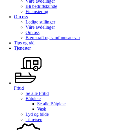
Våre avdelinger
Bli bedriftskunde
Finansiering
Om oss
Ledige stillinger
Våre avdelinger
Om oss
Bærekraft og samfunnsansvar
Tips og råd
Tjenester
Fritid
Se alle
Fritid
Båtpleie
Se alle
Båtpleie
Vask
Lyd og bilde
Til reisen