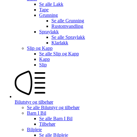
Se alle
Lakk
Tape
Grunning
Se alle
Grunning
Rustomvandling
Spraylakk
Se alle
Spraylakk
Klarlakk
Slip og Kapp
Se alle
Slip og Kapp
Kapp
Slip
Bilutstyr og tilbehør
Se alle
Bilutstyr og tilbehør
Barn I Bil
Se alle
Barn I Bil
Tilbehør
Bilpleie
Se alle
Bilpleie