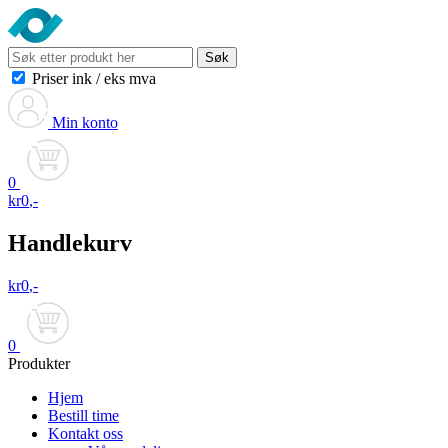
Søk
Priser ink
/
eks mva
Min konto
0
kr
0
,-
Handlekurv
kr
0
,-
0
Produkter
Hjem
Bestill time
Kontakt oss