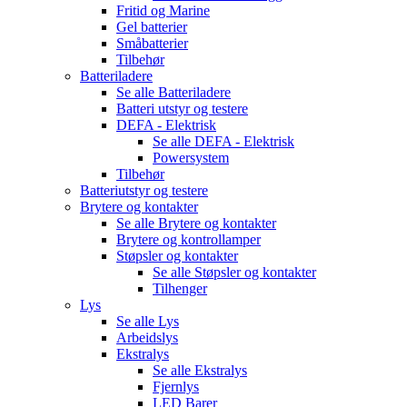
Fritid og Marine
Gel batterier
Småbatterier
Tilbehør
Batteriladere
Se alle
Batteriladere
Batteri utstyr og testere
DEFA - Elektrisk
Se alle
DEFA - Elektrisk
Powersystem
Tilbehør
Batteriutstyr og testere
Brytere og kontakter
Se alle
Brytere og kontakter
Brytere og kontrollamper
Støpsler og kontakter
Se alle
Støpsler og kontakter
Tilhenger
Lys
Se alle
Lys
Arbeidslys
Ekstralys
Se alle
Ekstralys
Fjernlys
LED Barer