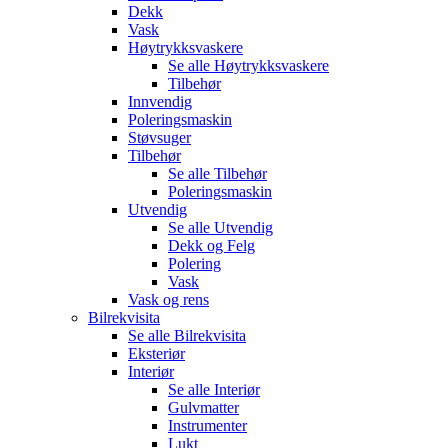
Dekk
Vask
Høytrykksvaskere
Se alle
Høytrykksvaskere
Tilbehør
Innvendig
Poleringsmaskin
Støvsuger
Tilbehør
Se alle
Tilbehør
Poleringsmaskin
Utvendig
Se alle
Utvendig
Dekk og Felg
Polering
Vask
Vask og rens
Bilrekvisita
Se alle
Bilrekvisita
Eksteriør
Interiør
Se alle
Interiør
Gulvmatter
Instrumenter
Lukt