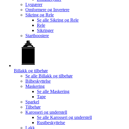
Lyspærer
Omformere og Invertere
Sikring og Rele
Se alle
Sikring og Rele
Rele
Sikringer
Startboostere
Billakk og tilbehør
Se alle
Billakk og tilbehør
Bilbeskyttelse
Maskering
Se alle
Maskering
Tape
Sparkel
Tilbehør
Karosseri og understell
Se alle
Karosseri og understell
Rustbeskyttelse
Lakk