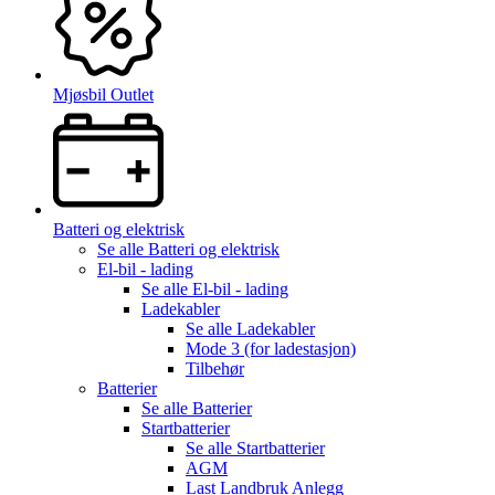
Mjøsbil Outlet
Batteri og elektrisk
Se alle
Batteri og elektrisk
El-bil - lading
Se alle
El-bil - lading
Ladekabler
Se alle
Ladekabler
Mode 3 (for ladestasjon)
Tilbehør
Batterier
Se alle
Batterier
Startbatterier
Se alle
Startbatterier
AGM
Last Landbruk Anlegg