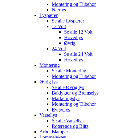
Montering og Tilbehør
Nærlys
Lyspærer
Se alle
Lyspærer
12 Volt
Se alle
12 Volt
Hovedlys
Øvrig
24 Volt
Se alle
24 Volt
Hovedlys
Montering
Se alle
Montering
Montering og Tilbehør
Øvrig lys
Se alle
Øvrig lys
Baklykter og Bremselys
Markeringslys
Montering og Tilbehør
Ryggelys
Varsellys
Se alle
Varsellys
Roterende og Blitz
Arbeidslamper
Lommelykter