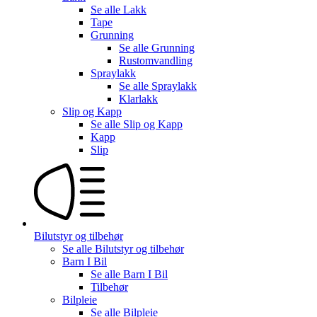
Se alle
Lakk
Tape
Grunning
Se alle
Grunning
Rustomvandling
Spraylakk
Se alle
Spraylakk
Klarlakk
Slip og Kapp
Se alle
Slip og Kapp
Kapp
Slip
Bilutstyr og tilbehør
Se alle
Bilutstyr og tilbehør
Barn I Bil
Se alle
Barn I Bil
Tilbehør
Bilpleie
Se alle
Bilpleie