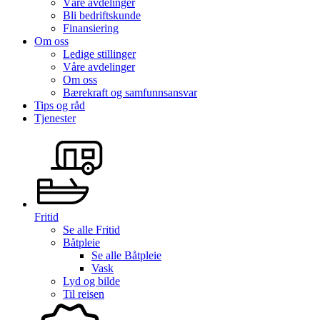
Våre avdelinger
Bli bedriftskunde
Finansiering
Om oss
Ledige stillinger
Våre avdelinger
Om oss
Bærekraft og samfunnsansvar
Tips og råd
Tjenester
Fritid
Se alle
Fritid
Båtpleie
Se alle
Båtpleie
Vask
Lyd og bilde
Til reisen