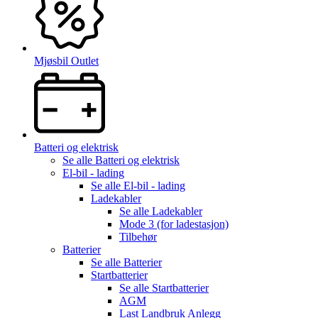
Mjøsbil Outlet
Batteri og elektrisk
Se alle
Batteri og elektrisk
El-bil - lading
Se alle
El-bil - lading
Ladekabler
Se alle
Ladekabler
Mode 3 (for ladestasjon)
Tilbehør
Batterier
Se alle
Batterier
Startbatterier
Se alle
Startbatterier
AGM
Last Landbruk Anlegg