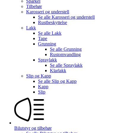
Sparkel
Tilbehør
Karosseri og understell
Se alle
Karosseri og understell
Rustbeskyttelse
Lakk
Se alle
Lakk
Tape
Grunning
Se alle
Grunning
Rustomvandling
Spraylakk
Se alle
Spraylakk
Klarlakk
Slip og Kapp
Se alle
Slip og Kapp
Kapp
Slip
Bilutstyr og tilbehør