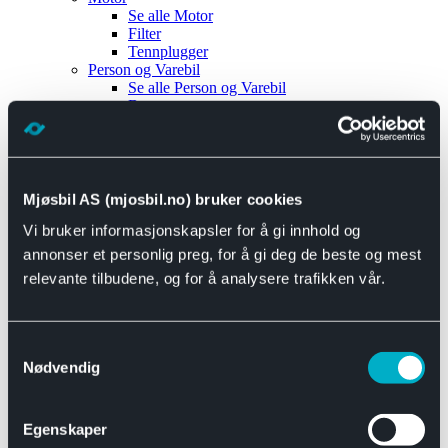
Se alle
Motor
Filter
Tennplugger
Person og Varebil
Se alle
Person og Varebil
Brems
Elektrisk
Bremser
Motor og drivverk
Universal
Se alle
Universal
Mjøsbil AS (mjosbil.no) bruker cookies
Bremsedeler
Vi bruker informasjonskapsler for å gi innhold og
Se alle
Bremsedeler
Bremsenippler
annonser et personlig preg, for å gi deg de beste og mest
Drivline og motor
relevante tilbudene, og for å analysere trafikken vår.
Se alle
Drivline og motor
Bensinpumpe
Eksosanlegg
Se alle
Eksosanlegg
Samtykkevalg
Reparasjonsmateriell
Nødvendig
Eksteriør
Se alle
Eksteriør
Horn og Tuter
Egenskaper
Speil
Interiør