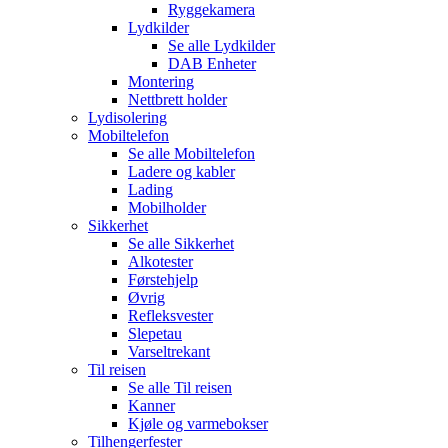
Ryggekamera
Lydkilder
Se alle
Lydkilder
DAB Enheter
Montering
Nettbrett holder
Lydisolering
Mobiltelefon
Se alle
Mobiltelefon
Ladere og kabler
Lading
Mobilholder
Sikkerhet
Se alle
Sikkerhet
Alkotester
Førstehjelp
Øvrig
Refleksvester
Slepetau
Varseltrekant
Til reisen
Se alle
Til reisen
Kanner
Kjøle og varmebokser
Tilhengerfester