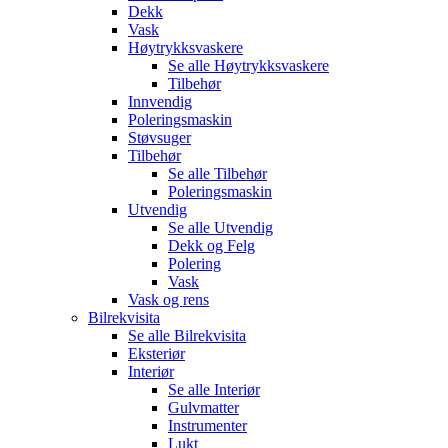
Dekk
Vask
Høytrykksvaskere
Se alle
Høytrykksvaskere
Tilbehør
Innvendig
Poleringsmaskin
Støvsuger
Tilbehør
Se alle
Tilbehør
Poleringsmaskin
Utvendig
Se alle
Utvendig
Dekk og Felg
Polering
Vask
Vask og rens
Bilrekvisita
Se alle
Bilrekvisita
Eksteriør
Interiør
Se alle
Interiør
Gulvmatter
Instrumenter
Lukt