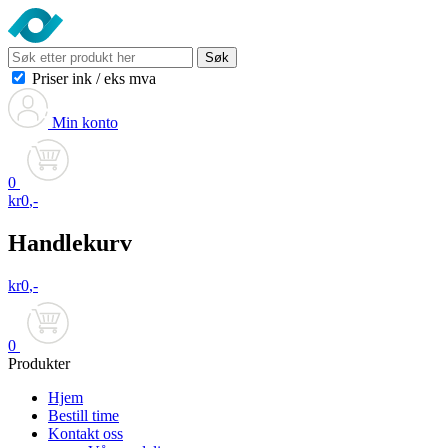
Søk
Priser ink
/
eks mva
Min konto
0
kr
0
,-
Handlekurv
kr
0
,-
0
Produkter
Hjem
Bestill time
Kontakt oss