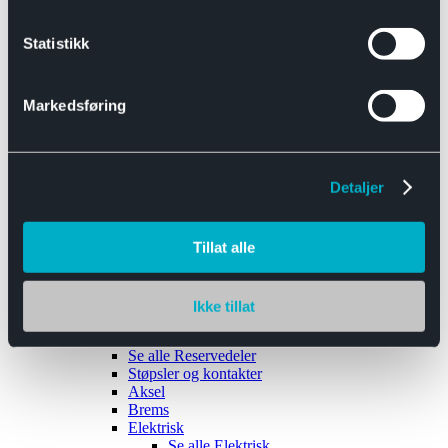
Se alle
Interiør
Sikkerhetsbelte
Statistikk
Tanklokk
Vindusviskere
Markedsføring
Detaljer
Tilhengere
Se alle
Tilhengere
Biltransport
Tillat alle
Maskinhenger
Yrkeshenger
Båthengere
Skaphengere
Ikke tillat
Varehengere
Reservedeler
Se alle
Reservedeler
Støpsler og kontakter
Aksel
Brems
Elektrisk
Se alle
Elektrisk