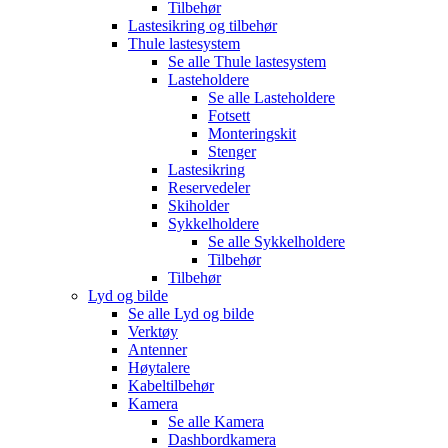
Tilbehør
Lastesikring og tilbehør
Thule lastesystem
Se alle
Thule lastesystem
Lasteholdere
Se alle
Lasteholdere
Fotsett
Monteringskit
Stenger
Lastesikring
Reservedeler
Skiholder
Sykkelholdere
Se alle
Sykkelholdere
Tilbehør
Tilbehør
Lyd og bilde
Se alle
Lyd og bilde
Verktøy
Antenner
Høytalere
Kabeltilbehør
Kamera
Se alle
Kamera
Dashbordkamera