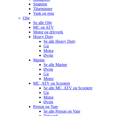
Smøring
Tilsetninger
Vask og rens
Olje
Se alle
Olje
MC og ATV
Motor og drivverk
Heavy Duty
Se alle
Heavy Duty
Gir
Motor
Øvrig
Marine
Se alle
Marine
Øvrig
Gir
Motor
MC, ATV og Scootere
Se alle
MC, ATV og Scootere
Gir
Motor
Øvrig
Person og Vare
Se alle
Person og Vare
Drivverk