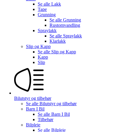
Se alle
Lakk
Tape
Grunning
Se alle
Grunning
Rustomvandling
Spraylakk
Se alle
Spraylakk
Klarlakk
Slip og Kapp
Se alle
Slip og Kapp
Kapp
Slip
Bilutstyr og tilbehør
Se alle
Bilutstyr og tilbehør
Barn I Bil
Se alle
Barn I Bil
Tilbehør
Bilpleie
Se alle
Bilpleie