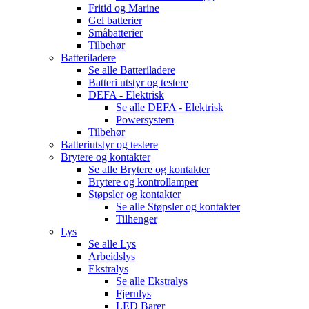
Fritid og Marine
Gel batterier
Småbatterier
Tilbehør
Batteriladere
Se alle
Batteriladere
Batteri utstyr og testere
DEFA - Elektrisk
Se alle
DEFA - Elektrisk
Powersystem
Tilbehør
Batteriutstyr og testere
Brytere og kontakter
Se alle
Brytere og kontakter
Brytere og kontrollamper
Støpsler og kontakter
Se alle
Støpsler og kontakter
Tilhenger
Lys
Se alle
Lys
Arbeidslys
Ekstralys
Se alle
Ekstralys
Fjernlys
LED Barer