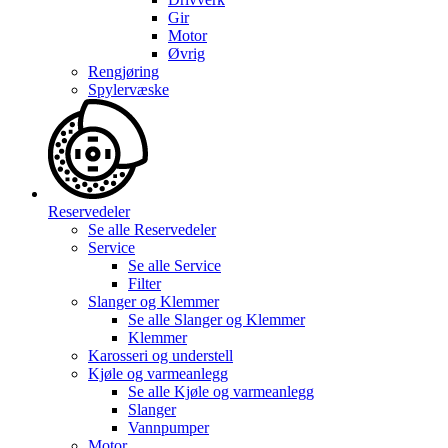
Gir
Motor
Øvrig
Rengjøring
Spylervæske
Reservedeler
Se alle
Reservedeler
Service
Se alle
Service
Filter
Slanger og Klemmer
Se alle
Slanger og Klemmer
Klemmer
Karosseri og understell
Kjøle og varmeanlegg
Se alle
Kjøle og varmeanlegg
Slanger
Vannpumper
Motor