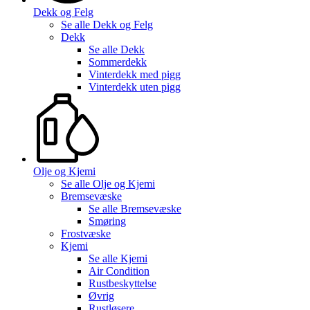
Dekk og Felg
Se alle
Dekk og Felg
Dekk
Se alle
Dekk
Sommerdekk
Vinterdekk med pigg
Vinterdekk uten pigg
Olje og Kjemi
Se alle
Olje og Kjemi
Bremsevæske
Se alle
Bremsevæske
Smøring
Frostvæske
Kjemi
Se alle
Kjemi
Air Condition
Rustbeskyttelse
Øvrig
Rustløsere