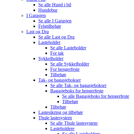
Se alle
Hund i bil
Hundebur
I Garasjen
Se alle
I Garasjen
Felgtilbehør
Last og Dra
Se alle
Last og Dra
Lasteholder
Se alle
Lasteholder
For tak
Sykkelholder
Se alle
Sykkelholder
For hengerfeste
Tilbehør
Tak- og bagasjebokser
Se alle
Tak- og bagasjebokser
Bagasjeboks for hengerfeste
Se alle
Bagasjeboks for hengerfeste
Tilbehør
Tilbehør
Lastesikring og tilbehør
Thule lastesystem
Se alle
Thule lastesystem
Lasteholdere
Se alle
Lasteholdere