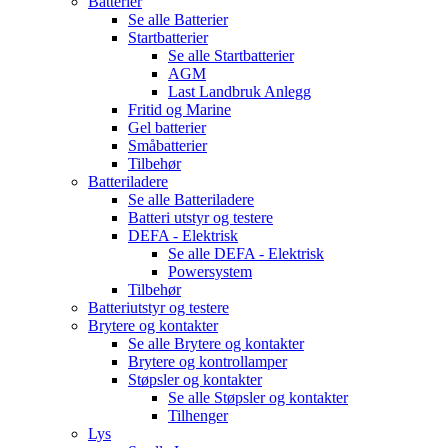
Batterier
Se alle
Batterier
Startbatterier
Se alle
Startbatterier
AGM
Last Landbruk Anlegg
Fritid og Marine
Gel batterier
Småbatterier
Tilbehør
Batteriladere
Se alle
Batteriladere
Batteri utstyr og testere
DEFA - Elektrisk
Se alle
DEFA - Elektrisk
Powersystem
Tilbehør
Batteriutstyr og testere
Brytere og kontakter
Se alle
Brytere og kontakter
Brytere og kontrollamper
Støpsler og kontakter
Se alle
Støpsler og kontakter
Tilhenger
Lys