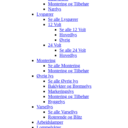
Montering og Tilbehør
Nærlys
Lyspærer
Se alle
Lyspærer
12 Volt
Se alle
12 Volt
Hovedlys
Øvrig
24 Volt
Se alle
24 Volt
Hovedlys
Montering
Se alle
Montering
Montering og Tilbehør
Øvrig lys
Se alle
Øvrig lys
Baklykter og Bremselys
Markeringslys
Montering og Tilbehør
Ryggelys
Varsellys
Se alle
Varsellys
Roterende og Blitz
Arbeidslamper
Lommelykter