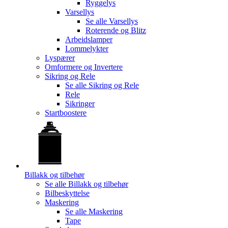
Ryggelys
Varsellys
Se alle
Varsellys
Roterende og Blitz
Arbeidslamper
Lommelykter
Lyspærer
Omformere og Invertere
Sikring og Rele
Se alle
Sikring og Rele
Rele
Sikringer
Startboostere
Billakk og tilbehør
Se alle
Billakk og tilbehør
Bilbeskyttelse
Maskering
Se alle
Maskering
Tape