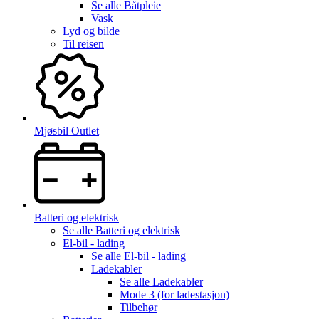
Se alle
Båtpleie
Vask
Lyd og bilde
Til reisen
Mjøsbil Outlet
Batteri og elektrisk
Se alle
Batteri og elektrisk
El-bil - lading
Se alle
El-bil - lading
Ladekabler
Se alle
Ladekabler
Mode 3 (for ladestasjon)
Tilbehør