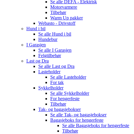
Se alle
DEFA - Elektrisk
Motorvarmere
Tilbehør
Warm Up pakker
Webasto - Drivstoff
Hund i bil
Se alle
Hund i bil
Hundebur
I Garasjen
Se alle
I Garasjen
Felgtilbehør
Last og Dra
Se alle
Last og Dra
Lasteholder
Se alle
Lasteholder
For tak
Sykkelholder
Se alle
Sykkelholder
For hengerfeste
Tilbehør
Tak- og bagasjebokser
Se alle
Tak- og bagasjebokser
Bagasjeboks for hengerfeste
Se alle
Bagasjeboks for hengerfeste
Tilbehør