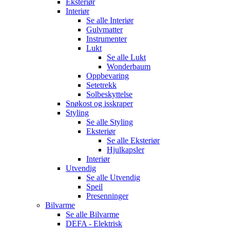
Eksteriør
Interiør
Se alle
Interiør
Gulvmatter
Instrumenter
Lukt
Se alle
Lukt
Wonderbaum
Oppbevaring
Setetrekk
Solbeskyttelse
Snøkost og isskraper
Styling
Se alle
Styling
Eksteriør
Se alle
Eksteriør
Hjulkapsler
Interiør
Utvendig
Se alle
Utvendig
Speil
Presenninger
Bilvarme
Se alle
Bilvarme
DEFA - Elektrisk