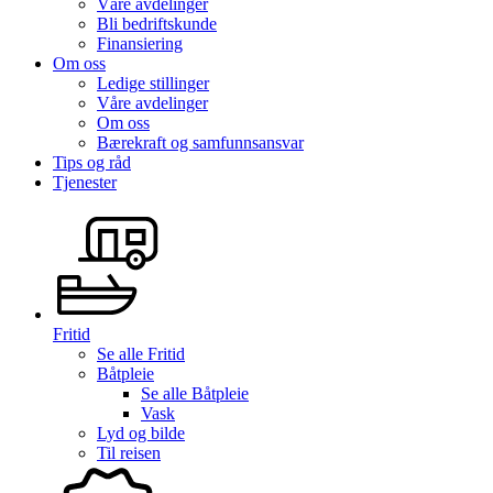
Våre avdelinger
Bli bedriftskunde
Finansiering
Om oss
Ledige stillinger
Våre avdelinger
Om oss
Bærekraft og samfunnsansvar
Tips og råd
Tjenester
Fritid
Se alle
Fritid
Båtpleie
Se alle
Båtpleie
Vask
Lyd og bilde
Til reisen