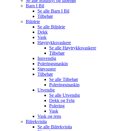
Se alle
Bilutstyr og tilbehør
Barn I Bil
Se alle
Barn I Bil
Tilbehør
Bilpleie
Se alle
Bilpleie
Dekk
Vask
Høytrykksvaskere
Se alle
Høytrykksvaskere
Tilbehør
Innvendig
Poleringsmaskin
Støvsuger
Tilbehør
Se alle
Tilbehør
Poleringsmaskin
Utvendig
Se alle
Utvendig
Dekk og Felg
Polering
Vask
Vask og rens
Bilrekvisita
Se alle
Bilrekvisita