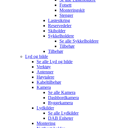
Fotsett
Monteringskit
Stenger
Lastesikring
Reservedeler
Skiholder
Sykkelholdere
Se alle
Sykkelholdere
Tilbehør
Tilbehør
Lyd og bilde
Se alle
Lyd og bilde
Verktøy
Antenner
Høytalere
Kabeltilbehør
Kamera
Se alle
Kamera
Dashbordkamera
Ryggekamera
Lydkilder
Se alle
Lydkilder
DAB Enheter
Montering