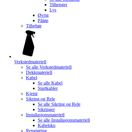
Tilhenger
Lys
Øvrig
Påløp
Tilbehør
Verkstedmateriell
Se alle
Verkstedmateriell
Dekkmateriell
Kabel
Se alle
Kabel
Startkabler
Kjemi
Sikring og Rele
Se alle
Sikring og Rele
Sikringer
Installasjonsmateriell
Se alle
Installasjonsmateriell
Kabelsko
Rengjøring