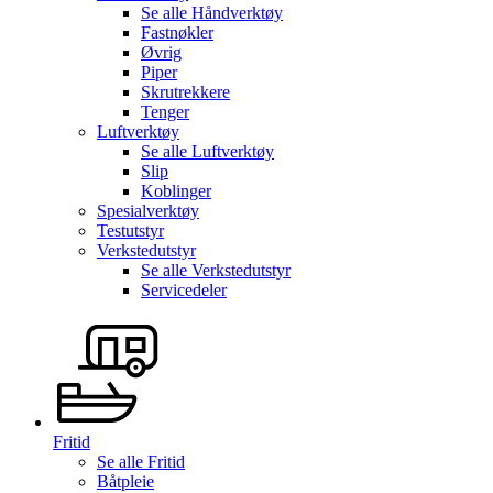
Se alle
Håndverktøy
Fastnøkler
Øvrig
Piper
Skrutrekkere
Tenger
Luftverktøy
Se alle
Luftverktøy
Slip
Koblinger
Spesialverktøy
Testutstyr
Verkstedutstyr
Se alle
Verkstedutstyr
Servicedeler
Fritid
Se alle
Fritid
Båtpleie