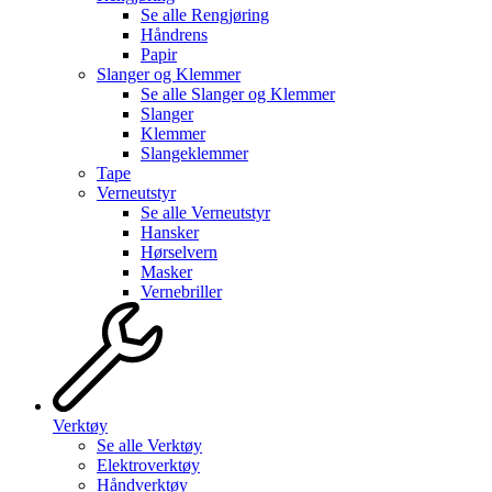
Se alle
Rengjøring
Håndrens
Papir
Slanger og Klemmer
Se alle
Slanger og Klemmer
Slanger
Klemmer
Slangeklemmer
Tape
Verneutstyr
Se alle
Verneutstyr
Hansker
Hørselvern
Masker
Vernebriller
Verktøy
Se alle
Verktøy
Elektroverktøy
Håndverktøy