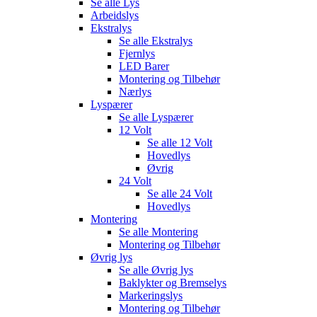
Se alle
Lys
Arbeidslys
Ekstralys
Se alle
Ekstralys
Fjernlys
LED Barer
Montering og Tilbehør
Nærlys
Lyspærer
Se alle
Lyspærer
12 Volt
Se alle
12 Volt
Hovedlys
Øvrig
24 Volt
Se alle
24 Volt
Hovedlys
Montering
Se alle
Montering
Montering og Tilbehør
Øvrig lys
Se alle
Øvrig lys
Baklykter og Bremselys
Markeringslys
Montering og Tilbehør