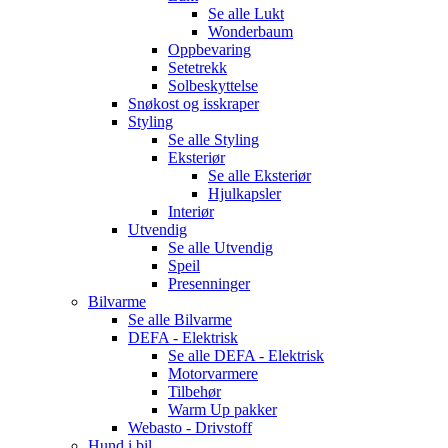
Se alle
Lukt
Wonderbaum
Oppbevaring
Setetrekk
Solbeskyttelse
Snøkost og isskraper
Styling
Se alle
Styling
Eksteriør
Se alle
Eksteriør
Hjulkapsler
Interiør
Utvendig
Se alle
Utvendig
Speil
Presenninger
Bilvarme
Se alle
Bilvarme
DEFA - Elektrisk
Se alle
DEFA - Elektrisk
Motorvarmere
Tilbehør
Warm Up pakker
Webasto - Drivstoff
Hund i bil