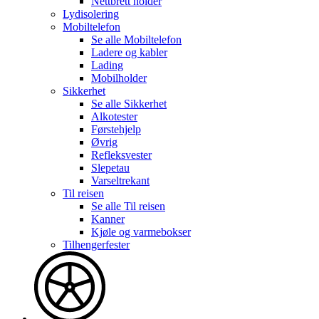
Nettbrett holder
Lydisolering
Mobiltelefon
Se alle
Mobiltelefon
Ladere og kabler
Lading
Mobilholder
Sikkerhet
Se alle
Sikkerhet
Alkotester
Førstehjelp
Øvrig
Refleksvester
Slepetau
Varseltrekant
Til reisen
Se alle
Til reisen
Kanner
Kjøle og varmebokser
Tilhengerfester