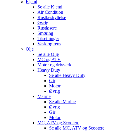
Kjemi
Se alle
Kjemi
Air Condition
Rustbeskyttelse
Øvrig
Rustløsere
Smøring
Tilsetninger
Vask og rens
Olje
Se alle
Olje
MC og ATV
Motor og drivverk
Heavy Duty
Se alle
Heavy Duty
Gir
Motor
Øvrig
Marine
Se alle
Marine
Øvrig
Gir
Motor
MC, ATV og Scootere
Se alle
MC, ATV og Scootere