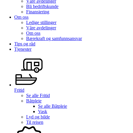
Våre avdelinger
Bli bedriftskunde
Finansiering
Om oss
Ledige stillinger
Våre avdelinger
Om oss
Bærekraft og samfunnsansvar
Tips og råd
Tjenester
Fritid
Se alle
Fritid
Båtpleie
Se alle
Båtpleie
Vask
Lyd og bilde
Til reisen