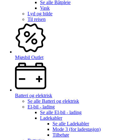
Se alle
Båtpleie
Vask
Lyd og bilde
Til reisen
Mjøsbil Outlet
Batteri og elektrisk
Se alle
Batteri og elektrisk
El-bil - lading
Se alle
El-bil - lading
Ladekabler
Se alle
Ladekabler
Mode 3 (for ladestasjon)
Tilbehør