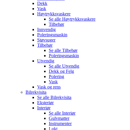
Dekk
Vask
Høytrykksvaskere
Se alle
Høytrykksvaskere
Tilbehør
Innvendig
Poleringsmaskin
Støvsuger
Tilbehør
Se alle
Tilbehør
Poleringsmaskin
Utvendig
Se alle
Utvendig
Dekk og Felg
Polering
Vask
Vask og rens
Bilrekvisita
Se alle
Bilrekvisita
Eksteriør
Interiør
Se alle
Interiør
Gulvmatter
Instrumenter
Lukt