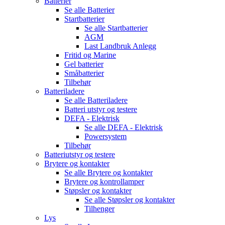
Batterier
Se alle
Batterier
Startbatterier
Se alle
Startbatterier
AGM
Last Landbruk Anlegg
Fritid og Marine
Gel batterier
Småbatterier
Tilbehør
Batteriladere
Se alle
Batteriladere
Batteri utstyr og testere
DEFA - Elektrisk
Se alle
DEFA - Elektrisk
Powersystem
Tilbehør
Batteriutstyr og testere
Brytere og kontakter
Se alle
Brytere og kontakter
Brytere og kontrollamper
Støpsler og kontakter
Se alle
Støpsler og kontakter
Tilhenger
Lys