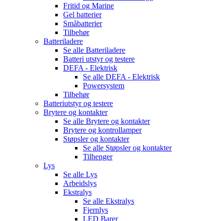
Fritid og Marine
Gel batterier
Småbatterier
Tilbehør
Batteriladere
Se alle
Batteriladere
Batteri utstyr og testere
DEFA - Elektrisk
Se alle
DEFA - Elektrisk
Powersystem
Tilbehør
Batteriutstyr og testere
Brytere og kontakter
Se alle
Brytere og kontakter
Brytere og kontrollamper
Støpsler og kontakter
Se alle
Støpsler og kontakter
Tilhenger
Lys
Se alle
Lys
Arbeidslys
Ekstralys
Se alle
Ekstralys
Fjernlys
LED Barer