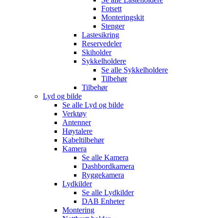
Fotsett
Monteringskit
Stenger
Lastesikring
Reservedeler
Skiholder
Sykkelholdere
Se alle
Sykkelholdere
Tilbehør
Tilbehør
Lyd og bilde
Se alle
Lyd og bilde
Verktøy
Antenner
Høytalere
Kabeltilbehør
Kamera
Se alle
Kamera
Dashbordkamera
Ryggekamera
Lydkilder
Se alle
Lydkilder
DAB Enheter
Montering