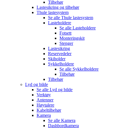
Tilbehør
Lastesikring og tilbehør
Thule lastesystem
Se alle
Thule lastesystem
Lasteholdere
Se alle
Lasteholdere
Fotsett
Monteringskit
Stenger
Lastesikring
Reservedeler
Skiholder
Sykkelholdere
Se alle
Sykkelholdere
Tilbehør
Tilbehør
Lyd og bilde
Se alle
Lyd og bilde
Verktøy
Antenner
Høytalere
Kabeltilbehør
Kamera
Se alle
Kamera
Dashbordkamera