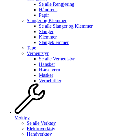
Se alle
Rengjøring
Håndrens
Papir
Slanger og Klemmer
Se alle
Slanger og Klemmer
Slanger
Klemmer
Slangeklemmer
Tape
Verneutstyr
Se alle
Verneutstyr
Hansker
Hørselvern
Masker
Vernebriller
Verktøy
Se alle
Verktøy
Elektroverktøy
Håndverktøy