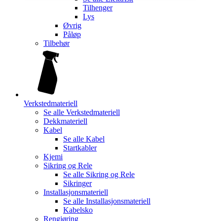
Tilhenger
Lys
Øvrig
Påløp
Tilbehør
Verkstedmateriell
Se alle
Verkstedmateriell
Dekkmateriell
Kabel
Se alle
Kabel
Startkabler
Kjemi
Sikring og Rele
Se alle
Sikring og Rele
Sikringer
Installasjonsmateriell
Se alle
Installasjonsmateriell
Kabelsko
Rengjøring