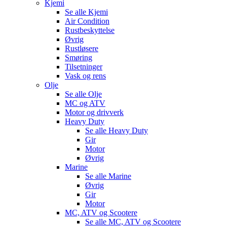
Kjemi
Se alle
Kjemi
Air Condition
Rustbeskyttelse
Øvrig
Rustløsere
Smøring
Tilsetninger
Vask og rens
Olje
Se alle
Olje
MC og ATV
Motor og drivverk
Heavy Duty
Se alle
Heavy Duty
Gir
Motor
Øvrig
Marine
Se alle
Marine
Øvrig
Gir
Motor
MC, ATV og Scootere
Se alle
MC, ATV og Scootere