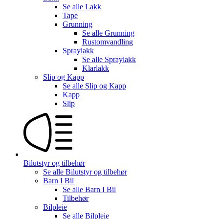
Se alle
Lakk
Tape
Grunning
Se alle
Grunning
Rustomvandling
Spraylakk
Se alle
Spraylakk
Klarlakk
Slip og Kapp
Se alle
Slip og Kapp
Kapp
Slip
Bilutstyr og tilbehør
Se alle
Bilutstyr og tilbehør
Barn I Bil
Se alle
Barn I Bil
Tilbehør
Bilpleie
Se alle
Bilpleie