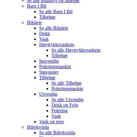
Se alle
Bilutstyr og tilbehør
Barn I Bil
Se alle
Barn I Bil
Tilbehør
Bilpleie
Se alle
Bilpleie
Dekk
Vask
Høytrykksvaskere
Se alle
Høytrykksvaskere
Tilbehør
Innvendig
Poleringsmaskin
Støvsuger
Tilbehør
Se alle
Tilbehør
Poleringsmaskin
Utvendig
Se alle
Utvendig
Dekk og Felg
Polering
Vask
Vask og rens
Bilrekvisita
Se alle
Bilrekvisita