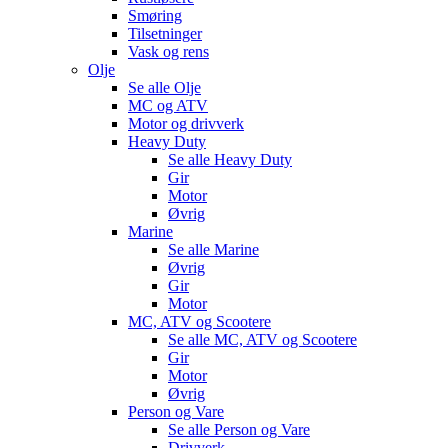
Smøring
Tilsetninger
Vask og rens
Olje
Se alle
Olje
MC og ATV
Motor og drivverk
Heavy Duty
Se alle
Heavy Duty
Gir
Motor
Øvrig
Marine
Se alle
Marine
Øvrig
Gir
Motor
MC, ATV og Scootere
Se alle
MC, ATV og Scootere
Gir
Motor
Øvrig
Person og Vare
Se alle
Person og Vare
Drivverk