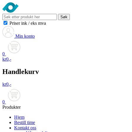
Søk
Priser ink
/
eks mva
Min konto
0
kr
0
,-
Handlekurv
kr
0
,-
0
Produkter
Hjem
Bestill time
Kontakt oss