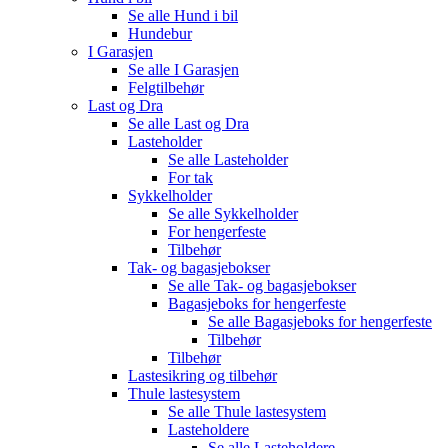
Se alle
Hund i bil
Hundebur
I Garasjen
Se alle
I Garasjen
Felgtilbehør
Last og Dra
Se alle
Last og Dra
Lasteholder
Se alle
Lasteholder
For tak
Sykkelholder
Se alle
Sykkelholder
For hengerfeste
Tilbehør
Tak- og bagasjebokser
Se alle
Tak- og bagasjebokser
Bagasjeboks for hengerfeste
Se alle
Bagasjeboks for hengerfeste
Tilbehør
Tilbehør
Lastesikring og tilbehør
Thule lastesystem
Se alle
Thule lastesystem
Lasteholdere
Se alle
Lasteholdere