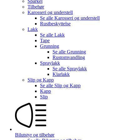
Sparkel
Tilbehør
Karosseri og understell
Se alle
Karosseri og understell
Rustbeskyttelse
Lakk
Se alle
Lakk
Tape
Grunning
Se alle
Grunning
Rustomvandling
Spraylakk
Se alle
Spraylakk
Klarlakk
Slip og Kapp
Se alle
Slip og Kapp
Kapp
Slip
Bilutstyr og tilbehør