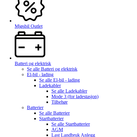
Mjøsbil Outlet
Batteri og elektrisk
Se alle
Batteri og elektrisk
El-bil - lading
Se alle
El-bil - lading
Ladekabler
Se alle
Ladekabler
Mode 3 (for ladestasjon)
Tilbehør
Batterier
Se alle
Batterier
Startbatterier
Se alle
Startbatterier
AGM
Last Landbruk Anlegg