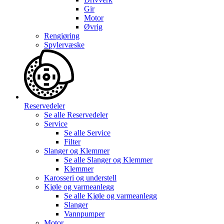
Gir
Motor
Øvrig
Rengjøring
Spylervæske
Reservedeler
Se alle
Reservedeler
Service
Se alle
Service
Filter
Slanger og Klemmer
Se alle
Slanger og Klemmer
Klemmer
Karosseri og understell
Kjøle og varmeanlegg
Se alle
Kjøle og varmeanlegg
Slanger
Vannpumper
Motor