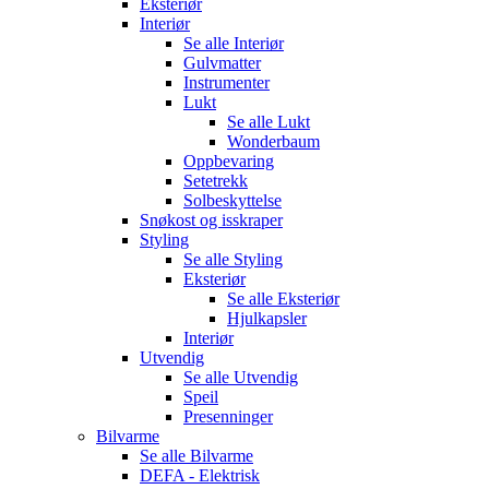
Eksteriør
Interiør
Se alle
Interiør
Gulvmatter
Instrumenter
Lukt
Se alle
Lukt
Wonderbaum
Oppbevaring
Setetrekk
Solbeskyttelse
Snøkost og isskraper
Styling
Se alle
Styling
Eksteriør
Se alle
Eksteriør
Hjulkapsler
Interiør
Utvendig
Se alle
Utvendig
Speil
Presenninger
Bilvarme
Se alle
Bilvarme
DEFA - Elektrisk