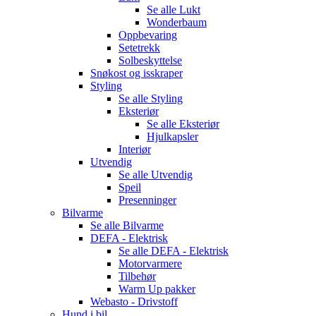
Se alle
Lukt
Wonderbaum
Oppbevaring
Setetrekk
Solbeskyttelse
Snøkost og isskraper
Styling
Se alle
Styling
Eksteriør
Se alle
Eksteriør
Hjulkapsler
Interiør
Utvendig
Se alle
Utvendig
Speil
Presenninger
Bilvarme
Se alle
Bilvarme
DEFA - Elektrisk
Se alle
DEFA - Elektrisk
Motorvarmere
Tilbehør
Warm Up pakker
Webasto - Drivstoff
Hund i bil