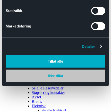
Se alle
Interiør
Sikkerhetsbelte
Statistikk
Tanklokk
Vindusviskere
Markedsføring
Detaljer
Tilhengere
Se alle
Tilhengere
Biltransport
Tillat alle
Maskinhenger
Yrkeshenger
Båthengere
Skaphengere
Ikke tillat
Varehengere
Reservedeler
Se alle
Reservedeler
Støpsler og kontakter
Aksel
Brems
Elektrisk
Se alle
Elektrisk