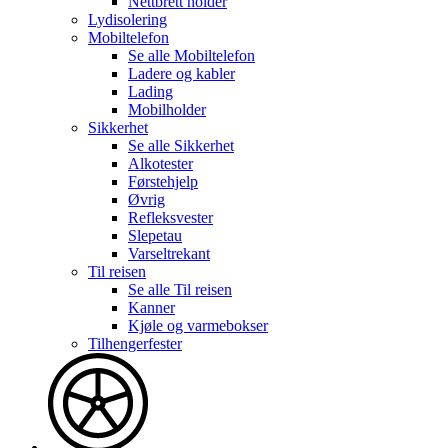
Nettbrett holder
Lydisolering
Mobiltelefon
Se alle
Mobiltelefon
Ladere og kabler
Lading
Mobilholder
Sikkerhet
Se alle
Sikkerhet
Alkotester
Førstehjelp
Øvrig
Refleksvester
Slepetau
Varseltrekant
Til reisen
Se alle
Til reisen
Kanner
Kjøle og varmebokser
Tilhengerfester