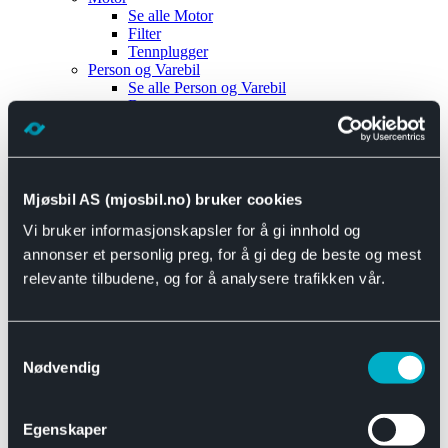
Se alle
Motor
Filter
Tennplugger
Person og Varebil
Se alle
Person og Varebil
Brems
Elektrisk
Bremser
Motor og drivverk
Universal
Se alle
Universal
Mjøsbil AS (mjosbil.no) bruker cookies
Bremsedeler
Vi bruker informasjonskapsler for å gi innhold og
Se alle
Bremsedeler
Bremsenippler
annonser et personlig preg, for å gi deg de beste og mest
Drivline og motor
relevante tilbudene, og for å analysere trafikken vår.
Se alle
Drivline og motor
Bensinpumpe
Eksosanlegg
Se alle
Eksosanlegg
Samtykkevalg
Reparasjonsmateriell
Nødvendig
Eksteriør
Se alle
Eksteriør
Horn og Tuter
Egenskaper
Speil
Interiør