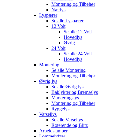
Montering og Tilbehør
Nærlys
Lyspærer
Se alle
Lyspærer
12 Volt
Se alle
12 Volt
Hovedlys
Øvrig
24 Volt
Se alle
24 Volt
Hovedlys
Montering
Se alle
Montering
Montering og Tilbehør
Øvrig lys
Se alle
Øvrig lys
Baklykter og Bremselys
Markeringslys
Montering og Tilbehør
Ryggelys
Varsellys
Se alle
Varsellys
Roterende og Blitz
Arbeidslamper
Lommelykter