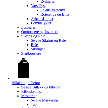
Ryggelys
Varsellys
Se alle
Varsellys
Roterende og Blitz
Arbeidslamper
Lommelykter
Lyspærer
Omformere og Invertere
Sikring og Rele
Se alle
Sikring og Rele
Rele
Sikringer
Startboostere
Billakk og tilbehør
Se alle
Billakk og tilbehør
Bilbeskyttelse
Maskering
Se alle
Maskering
Tape