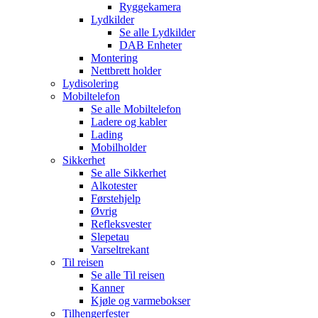
Ryggekamera
Lydkilder
Se alle
Lydkilder
DAB Enheter
Montering
Nettbrett holder
Lydisolering
Mobiltelefon
Se alle
Mobiltelefon
Ladere og kabler
Lading
Mobilholder
Sikkerhet
Se alle
Sikkerhet
Alkotester
Førstehjelp
Øvrig
Refleksvester
Slepetau
Varseltrekant
Til reisen
Se alle
Til reisen
Kanner
Kjøle og varmebokser
Tilhengerfester