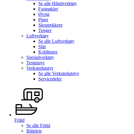
Se alle
Håndverktøy
Fastnøkler
Øvrig
Piper
Skrutrekkere
Tenger
Luftverktøy
Se alle
Luftverktøy
Slip
Koblinger
Spesialverktøy
Testutstyr
Verkstedutstyr
Se alle
Verkstedutstyr
Servicedeler
Fritid
Se alle
Fritid
Båtpleie