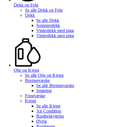
Dekk og Felg
Se alle
Dekk og Felg
Dekk
Se alle
Dekk
Sommerdekk
Vinterdekk med pigg
Vinterdekk uten pigg
Olje og Kjemi
Se alle
Olje og Kjemi
Bremsevæske
Se alle
Bremsevæske
Smøring
Frostvæske
Kjemi
Se alle
Kjemi
Air Condition
Rustbeskyttelse
Øvrig
Rustløsere