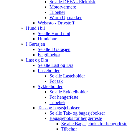
Se alle
DEFA - Elektrisk
Motorvarmere
Tilbehør
Warm Up pakker
Webasto - Drivstoff
Hund i bil
Se alle
Hund i bil
Hundebur
I Garasjen
Se alle
I Garasjen
Felgtilbehør
Last og Dra
Se alle
Last og Dra
Lasteholder
Se alle
Lasteholder
For tak
Sykkelholder
Se alle
Sykkelholder
For hengerfeste
Tilbehør
Tak- og bagasjebokser
Se alle
Tak- og bagasjebokser
Bagasjeboks for hengerfeste
Se alle
Bagasjeboks for hengerfeste
Tilbehør