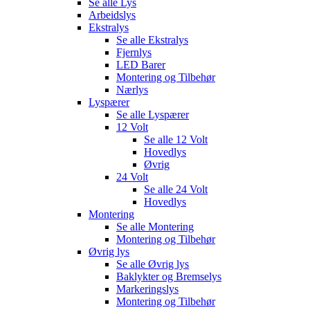
Se alle
Lys
Arbeidslys
Ekstralys
Se alle
Ekstralys
Fjernlys
LED Barer
Montering og Tilbehør
Nærlys
Lyspærer
Se alle
Lyspærer
12 Volt
Se alle
12 Volt
Hovedlys
Øvrig
24 Volt
Se alle
24 Volt
Hovedlys
Montering
Se alle
Montering
Montering og Tilbehør
Øvrig lys
Se alle
Øvrig lys
Baklykter og Bremselys
Markeringslys
Montering og Tilbehør