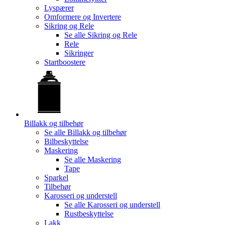
Lyspærer
Omformere og Invertere
Sikring og Rele
Se alle
Sikring og Rele
Rele
Sikringer
Startboostere
Billakk og tilbehør
Se alle
Billakk og tilbehør
Bilbeskyttelse
Maskering
Se alle
Maskering
Tape
Sparkel
Tilbehør
Karosseri og understell
Se alle
Karosseri og understell
Rustbeskyttelse
Lakk