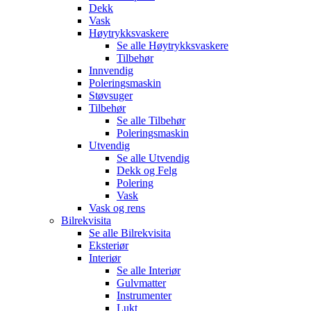
Dekk
Vask
Høytrykksvaskere
Se alle
Høytrykksvaskere
Tilbehør
Innvendig
Poleringsmaskin
Støvsuger
Tilbehør
Se alle
Tilbehør
Poleringsmaskin
Utvendig
Se alle
Utvendig
Dekk og Felg
Polering
Vask
Vask og rens
Bilrekvisita
Se alle
Bilrekvisita
Eksteriør
Interiør
Se alle
Interiør
Gulvmatter
Instrumenter
Lukt