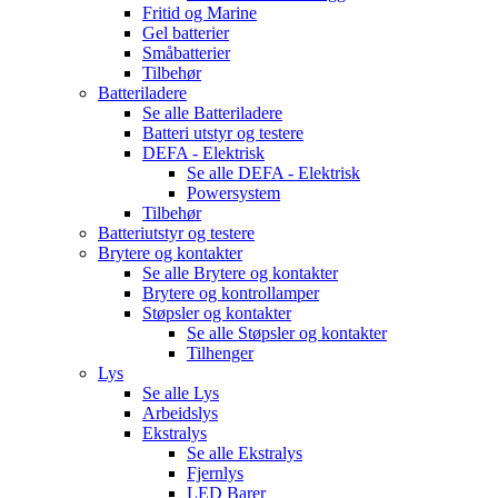
Fritid og Marine
Gel batterier
Småbatterier
Tilbehør
Batteriladere
Se alle
Batteriladere
Batteri utstyr og testere
DEFA - Elektrisk
Se alle
DEFA - Elektrisk
Powersystem
Tilbehør
Batteriutstyr og testere
Brytere og kontakter
Se alle
Brytere og kontakter
Brytere og kontrollamper
Støpsler og kontakter
Se alle
Støpsler og kontakter
Tilhenger
Lys
Se alle
Lys
Arbeidslys
Ekstralys
Se alle
Ekstralys
Fjernlys
LED Barer