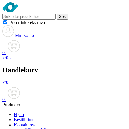
Søk
Priser ink
/
eks mva
Min konto
0
kr
0
,-
Handlekurv
kr
0
,-
0
Produkter
Hjem
Bestill time
Kontakt oss