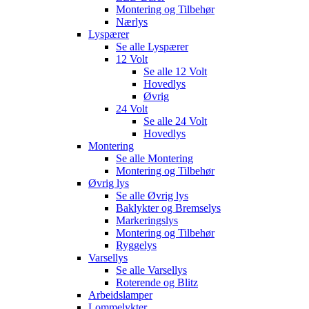
Montering og Tilbehør
Nærlys
Lyspærer
Se alle
Lyspærer
12 Volt
Se alle
12 Volt
Hovedlys
Øvrig
24 Volt
Se alle
24 Volt
Hovedlys
Montering
Se alle
Montering
Montering og Tilbehør
Øvrig lys
Se alle
Øvrig lys
Baklykter og Bremselys
Markeringslys
Montering og Tilbehør
Ryggelys
Varsellys
Se alle
Varsellys
Roterende og Blitz
Arbeidslamper
Lommelykter