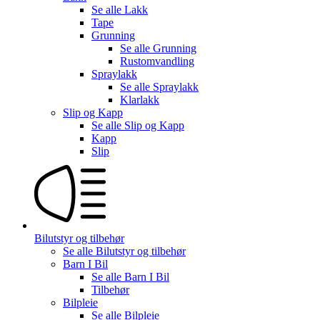
Se alle
Lakk
Tape
Grunning
Se alle
Grunning
Rustomvandling
Spraylakk
Se alle
Spraylakk
Klarlakk
Slip og Kapp
Se alle
Slip og Kapp
Kapp
Slip
Bilutstyr og tilbehør
Se alle
Bilutstyr og tilbehør
Barn I Bil
Se alle
Barn I Bil
Tilbehør
Bilpleie
Se alle
Bilpleie