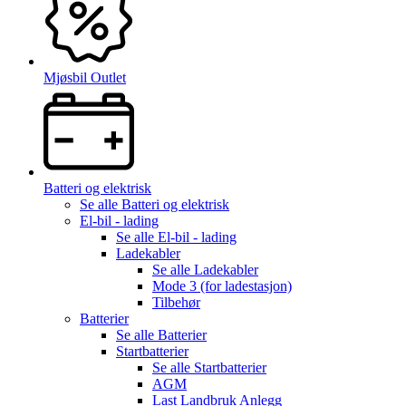
Mjøsbil Outlet
Batteri og elektrisk
Se alle
Batteri og elektrisk
El-bil - lading
Se alle
El-bil - lading
Ladekabler
Se alle
Ladekabler
Mode 3 (for ladestasjon)
Tilbehør
Batterier
Se alle
Batterier
Startbatterier
Se alle
Startbatterier
AGM
Last Landbruk Anlegg