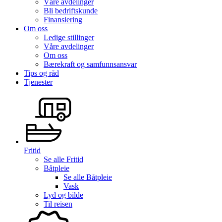
Våre avdelinger
Bli bedriftskunde
Finansiering
Om oss
Ledige stillinger
Våre avdelinger
Om oss
Bærekraft og samfunnsansvar
Tips og råd
Tjenester
Fritid
Se alle
Fritid
Båtpleie
Se alle
Båtpleie
Vask
Lyd og bilde
Til reisen