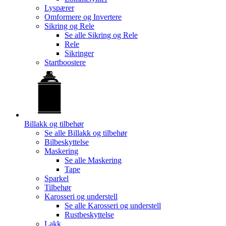
Lyspærer
Omformere og Invertere
Sikring og Rele
Se alle
Sikring og Rele
Rele
Sikringer
Startboostere
Billakk og tilbehør
Se alle
Billakk og tilbehør
Bilbeskyttelse
Maskering
Se alle
Maskering
Tape
Sparkel
Tilbehør
Karosseri og understell
Se alle
Karosseri og understell
Rustbeskyttelse
Lakk