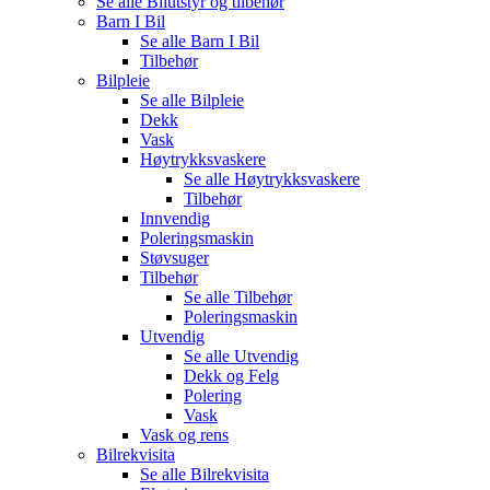
Se alle
Bilutstyr og tilbehør
Barn I Bil
Se alle
Barn I Bil
Tilbehør
Bilpleie
Se alle
Bilpleie
Dekk
Vask
Høytrykksvaskere
Se alle
Høytrykksvaskere
Tilbehør
Innvendig
Poleringsmaskin
Støvsuger
Tilbehør
Se alle
Tilbehør
Poleringsmaskin
Utvendig
Se alle
Utvendig
Dekk og Felg
Polering
Vask
Vask og rens
Bilrekvisita
Se alle
Bilrekvisita