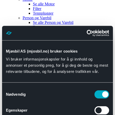
Se alle
Motor
Filter
Tennplugger
Person og Varebil
Se alle
Person og Varebil
Brems
Elektrisk
Bremser
Motor og drivverk
Universal
Se alle
Universal
Mjøsbil AS (mjosbil.no) bruker cookies
Bremsedeler
Vi bruker informasjonskapsler for å gi innhold og
Se alle
Bremsedeler
Bremsenippler
annonser et personlig preg, for å gi deg de beste og mest
Drivline og motor
relevante tilbudene, og for å analysere trafikken vår.
Se alle
Drivline og motor
Bensinpumpe
Eksosanlegg
Se alle
Eksosanlegg
Samtykkevalg
Reparasjonsmateriell
Nødvendig
Eksteriør
Se alle
Eksteriør
Horn og Tuter
Egenskaper
Speil
Interiør