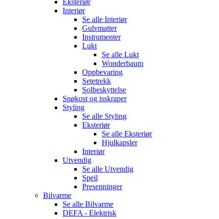
Eksteriør
Interiør
Se alle
Interiør
Gulvmatter
Instrumenter
Lukt
Se alle
Lukt
Wonderbaum
Oppbevaring
Setetrekk
Solbeskyttelse
Snøkost og isskraper
Styling
Se alle
Styling
Eksteriør
Se alle
Eksteriør
Hjulkapsler
Interiør
Utvendig
Se alle
Utvendig
Speil
Presenninger
Bilvarme
Se alle
Bilvarme
DEFA - Elektrisk