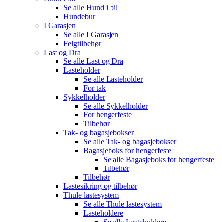
Se alle
Hund i bil
Hundebur
I Garasjen
Se alle
I Garasjen
Felgtilbehør
Last og Dra
Se alle
Last og Dra
Lasteholder
Se alle
Lasteholder
For tak
Sykkelholder
Se alle
Sykkelholder
For hengerfeste
Tilbehør
Tak- og bagasjebokser
Se alle
Tak- og bagasjebokser
Bagasjeboks for hengerfeste
Se alle
Bagasjeboks for hengerfeste
Tilbehør
Tilbehør
Lastesikring og tilbehør
Thule lastesystem
Se alle
Thule lastesystem
Lasteholdere
Se alle
Lasteholdere