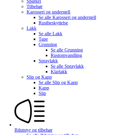
Sparkel
Tilbehør
Karosseri og understell
Se alle
Karosseri og understell
Rustbeskyttelse
Lakk
Se alle
Lakk
Tape
Grunning
Se alle
Grunning
Rustomvandling
Spraylakk
Se alle
Spraylakk
Klarlakk
Slip og Kapp
Se alle
Slip og Kapp
Kapp
Slip
Bilutstyr og tilbehør