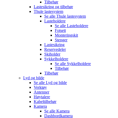
Tilbehør
Lastesikring og tilbehør
Thule lastesystem
Se alle
Thule lastesystem
Lasteholdere
Se alle
Lasteholdere
Fotsett
Monteringskit
Stenger
Lastesikring
Reservedeler
Skiholder
Sykkelholdere
Se alle
Sykkelholdere
Tilbehør
Tilbehør
Lyd og bilde
Se alle
Lyd og bilde
Verktøy
Antenner
Høytalere
Kabeltilbehør
Kamera
Se alle
Kamera
Dashbordkamera