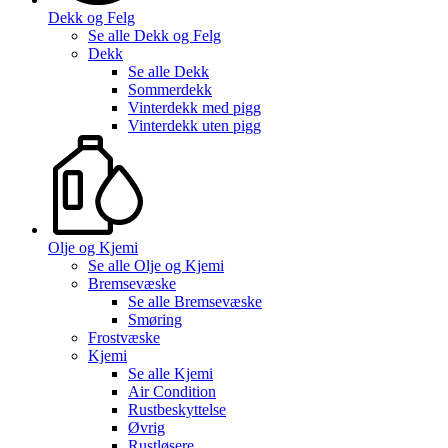
Dekk og Felg
Se alle
Dekk og Felg
Dekk
Se alle
Dekk
Sommerdekk
Vinterdekk med pigg
Vinterdekk uten pigg
Olje og Kjemi
Se alle
Olje og Kjemi
Bremsevæske
Se alle
Bremsevæske
Smøring
Frostvæske
Kjemi
Se alle
Kjemi
Air Condition
Rustbeskyttelse
Øvrig
Rustløsere