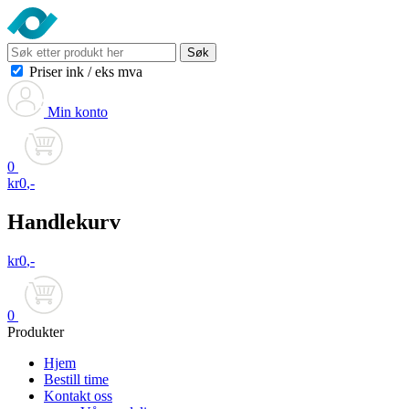
Søk
Priser ink
/
eks mva
Min konto
0
kr
0
,-
Handlekurv
kr
0
,-
0
Produkter
Hjem
Bestill time
Kontakt oss