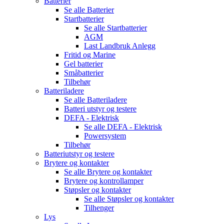
Batterier
Se alle
Batterier
Startbatterier
Se alle
Startbatterier
AGM
Last Landbruk Anlegg
Fritid og Marine
Gel batterier
Småbatterier
Tilbehør
Batteriladere
Se alle
Batteriladere
Batteri utstyr og testere
DEFA - Elektrisk
Se alle
DEFA - Elektrisk
Powersystem
Tilbehør
Batteriutstyr og testere
Brytere og kontakter
Se alle
Brytere og kontakter
Brytere og kontrollamper
Støpsler og kontakter
Se alle
Støpsler og kontakter
Tilhenger
Lys