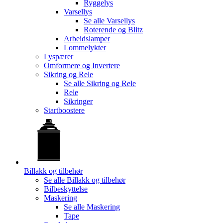
Ryggelys
Varsellys
Se alle
Varsellys
Roterende og Blitz
Arbeidslamper
Lommelykter
Lyspærer
Omformere og Invertere
Sikring og Rele
Se alle
Sikring og Rele
Rele
Sikringer
Startboostere
Billakk og tilbehør
Se alle
Billakk og tilbehør
Bilbeskyttelse
Maskering
Se alle
Maskering
Tape