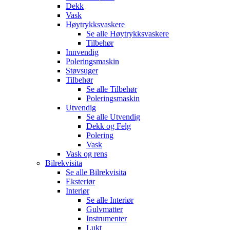
Dekk
Vask
Høytrykksvaskere
Se alle
Høytrykksvaskere
Tilbehør
Innvendig
Poleringsmaskin
Støvsuger
Tilbehør
Se alle
Tilbehør
Poleringsmaskin
Utvendig
Se alle
Utvendig
Dekk og Felg
Polering
Vask
Vask og rens
Bilrekvisita
Se alle
Bilrekvisita
Eksteriør
Interiør
Se alle
Interiør
Gulvmatter
Instrumenter
Lukt