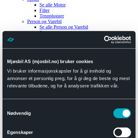
Se alle
Motor
Filter
Tennplugger
Person og Varebil
Se alle
Person og Varebil
Brems
Elektrisk
Bremser
Motor og drivverk
Universal
Se alle
Universal
Mjøsbil AS (mjosbil.no) bruker cookies
Bremsedeler
Vi bruker informasjonskapsler for å gi innhold og
Se alle
Bremsedeler
Bremsenippler
annonser et personlig preg, for å gi deg de beste og mest
Drivline og motor
relevante tilbudene, og for å analysere trafikken vår.
Se alle
Drivline og motor
Bensinpumpe
Eksosanlegg
Se alle
Eksosanlegg
Samtykkevalg
Reparasjonsmateriell
Nødvendig
Eksteriør
Se alle
Eksteriør
Horn og Tuter
Egenskaper
Speil
Interiør