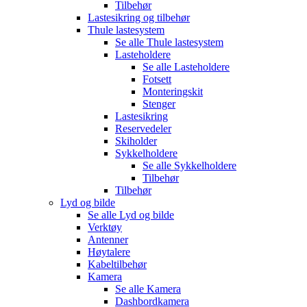
Tilbehør
Lastesikring og tilbehør
Thule lastesystem
Se alle
Thule lastesystem
Lasteholdere
Se alle
Lasteholdere
Fotsett
Monteringskit
Stenger
Lastesikring
Reservedeler
Skiholder
Sykkelholdere
Se alle
Sykkelholdere
Tilbehør
Tilbehør
Lyd og bilde
Se alle
Lyd og bilde
Verktøy
Antenner
Høytalere
Kabeltilbehør
Kamera
Se alle
Kamera
Dashbordkamera