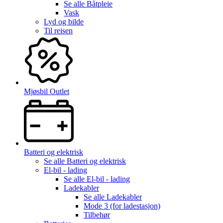
Se alle
Båtpleie
Vask
Lyd og bilde
Til reisen
Mjøsbil Outlet
Batteri og elektrisk
Se alle
Batteri og elektrisk
El-bil - lading
Se alle
El-bil - lading
Ladekabler
Se alle
Ladekabler
Mode 3 (for ladestasjon)
Tilbehør