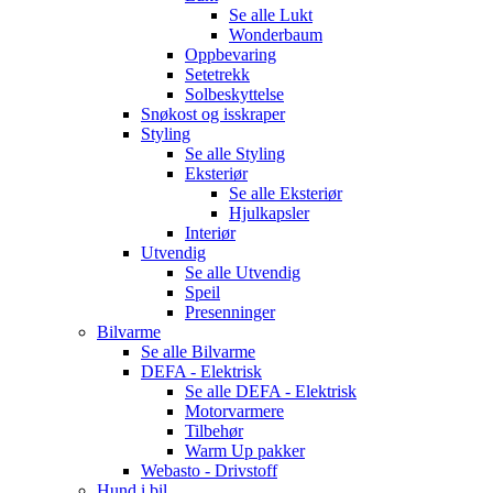
Se alle
Lukt
Wonderbaum
Oppbevaring
Setetrekk
Solbeskyttelse
Snøkost og isskraper
Styling
Se alle
Styling
Eksteriør
Se alle
Eksteriør
Hjulkapsler
Interiør
Utvendig
Se alle
Utvendig
Speil
Presenninger
Bilvarme
Se alle
Bilvarme
DEFA - Elektrisk
Se alle
DEFA - Elektrisk
Motorvarmere
Tilbehør
Warm Up pakker
Webasto - Drivstoff
Hund i bil