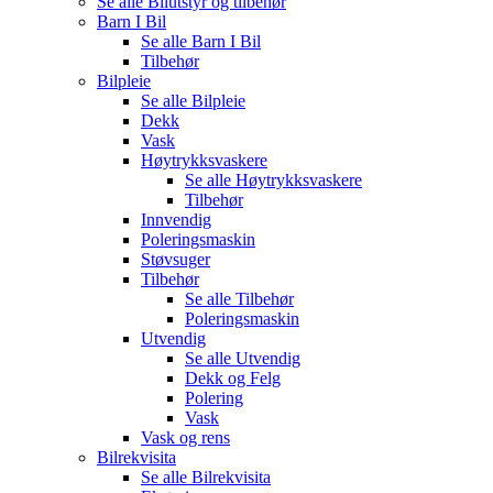
Se alle
Bilutstyr og tilbehør
Barn I Bil
Se alle
Barn I Bil
Tilbehør
Bilpleie
Se alle
Bilpleie
Dekk
Vask
Høytrykksvaskere
Se alle
Høytrykksvaskere
Tilbehør
Innvendig
Poleringsmaskin
Støvsuger
Tilbehør
Se alle
Tilbehør
Poleringsmaskin
Utvendig
Se alle
Utvendig
Dekk og Felg
Polering
Vask
Vask og rens
Bilrekvisita
Se alle
Bilrekvisita