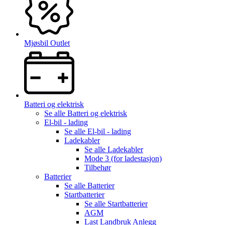
Mjøsbil Outlet
Batteri og elektrisk
Se alle
Batteri og elektrisk
El-bil - lading
Se alle
El-bil - lading
Ladekabler
Se alle
Ladekabler
Mode 3 (for ladestasjon)
Tilbehør
Batterier
Se alle
Batterier
Startbatterier
Se alle
Startbatterier
AGM
Last Landbruk Anlegg