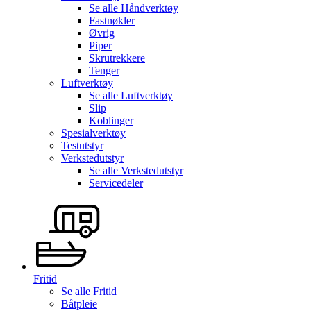
Se alle
Håndverktøy
Fastnøkler
Øvrig
Piper
Skrutrekkere
Tenger
Luftverktøy
Se alle
Luftverktøy
Slip
Koblinger
Spesialverktøy
Testutstyr
Verkstedutstyr
Se alle
Verkstedutstyr
Servicedeler
Fritid
Se alle
Fritid
Båtpleie