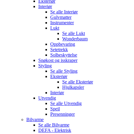
Eksteriør
Interiør
Se alle
Interiør
Gulvmatter
Instrumenter
Lukt
Se alle
Lukt
Wonderbaum
Oppbevaring
Setetrekk
Solbeskyttelse
Snøkost og isskraper
Styling
Se alle
Styling
Eksteriør
Se alle
Eksteriør
Hjulkapsler
Interiør
Utvendig
Se alle
Utvendig
Speil
Presenninger
Bilvarme
Se alle
Bilvarme
DEFA - Elektrisk