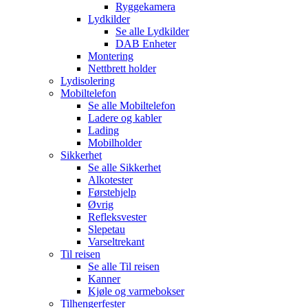
Ryggekamera
Lydkilder
Se alle
Lydkilder
DAB Enheter
Montering
Nettbrett holder
Lydisolering
Mobiltelefon
Se alle
Mobiltelefon
Ladere og kabler
Lading
Mobilholder
Sikkerhet
Se alle
Sikkerhet
Alkotester
Førstehjelp
Øvrig
Refleksvester
Slepetau
Varseltrekant
Til reisen
Se alle
Til reisen
Kanner
Kjøle og varmebokser
Tilhengerfester