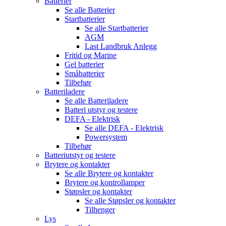
Batterier
Se alle
Batterier
Startbatterier
Se alle
Startbatterier
AGM
Last Landbruk Anlegg
Fritid og Marine
Gel batterier
Småbatterier
Tilbehør
Batteriladere
Se alle
Batteriladere
Batteri utstyr og testere
DEFA - Elektrisk
Se alle
DEFA - Elektrisk
Powersystem
Tilbehør
Batteriutstyr og testere
Brytere og kontakter
Se alle
Brytere og kontakter
Brytere og kontrollamper
Støpsler og kontakter
Se alle
Støpsler og kontakter
Tilhenger
Lys