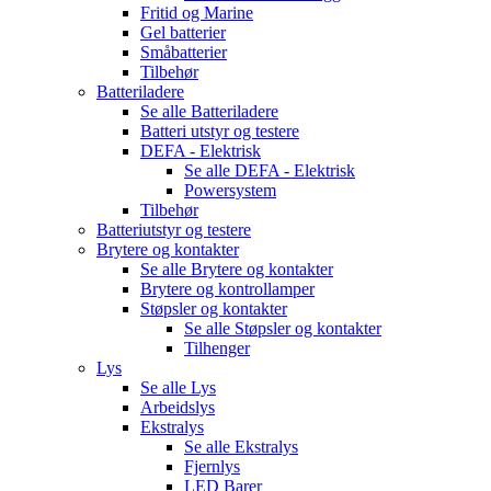
Fritid og Marine
Gel batterier
Småbatterier
Tilbehør
Batteriladere
Se alle
Batteriladere
Batteri utstyr og testere
DEFA - Elektrisk
Se alle
DEFA - Elektrisk
Powersystem
Tilbehør
Batteriutstyr og testere
Brytere og kontakter
Se alle
Brytere og kontakter
Brytere og kontrollamper
Støpsler og kontakter
Se alle
Støpsler og kontakter
Tilhenger
Lys
Se alle
Lys
Arbeidslys
Ekstralys
Se alle
Ekstralys
Fjernlys
LED Barer