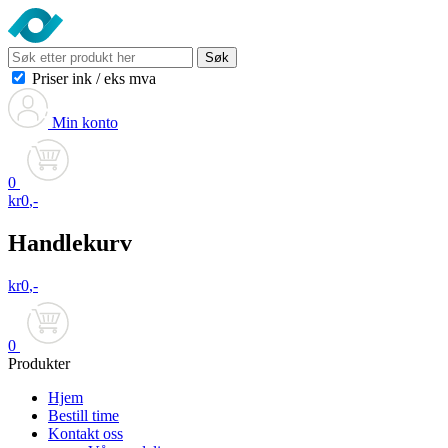
Søk
Priser ink
/
eks mva
Min konto
0
kr
0
,-
Handlekurv
kr
0
,-
0
Produkter
Hjem
Bestill time
Kontakt oss