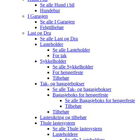
Se alle
Hund i bil
Hundebur
I Garasjen
Se alle
I Garasjen
Felgtilbehør
Last og Dra
Se alle
Last og Dra
Lasteholder
Se alle
Lasteholder
For tak
Sykkelholder
Se alle
Sykkelholder
For hengerfeste
Tilbehør
Tak- og bagasjebokser
Se alle
Tak- og bagasjebokser
Bagasjeboks for hengerfeste
Se alle
Bagasjeboks for hengerfeste
Tilbehør
Tilbehør
Lastesikring og tilbehør
Thule lastesystem
Se alle
Thule lastesystem
Lasteholdere
Se alle
Lasteholdere