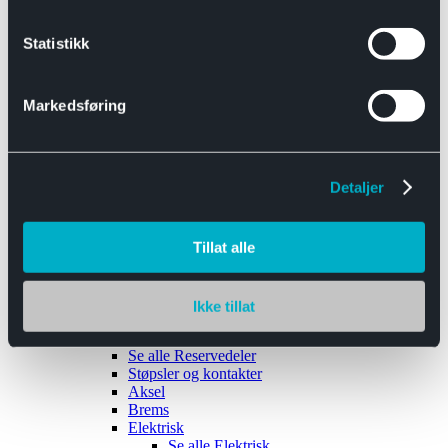
Se alle
Interiør
Sikkerhetsbelte
Statistikk
Tanklokk
Vindusviskere
Markedsføring
Detaljer
Tilhengere
Se alle
Tilhengere
Biltransport
Tillat alle
Maskinhenger
Yrkeshenger
Båthengere
Skaphengere
Ikke tillat
Varehengere
Reservedeler
Se alle
Reservedeler
Støpsler og kontakter
Aksel
Brems
Elektrisk
Se alle
Elektrisk