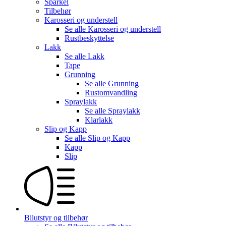
Sparkel
Tilbehør
Karosseri og understell
Se alle
Karosseri og understell
Rustbeskyttelse
Lakk
Se alle
Lakk
Tape
Grunning
Se alle
Grunning
Rustomvandling
Spraylakk
Se alle
Spraylakk
Klarlakk
Slip og Kapp
Se alle
Slip og Kapp
Kapp
Slip
Bilutstyr og tilbehør