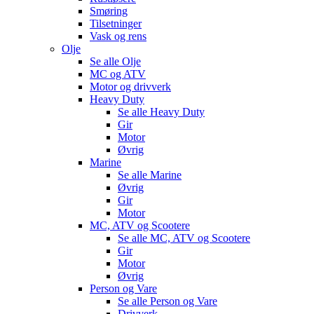
Smøring
Tilsetninger
Vask og rens
Olje
Se alle
Olje
MC og ATV
Motor og drivverk
Heavy Duty
Se alle
Heavy Duty
Gir
Motor
Øvrig
Marine
Se alle
Marine
Øvrig
Gir
Motor
MC, ATV og Scootere
Se alle
MC, ATV og Scootere
Gir
Motor
Øvrig
Person og Vare
Se alle
Person og Vare
Drivverk