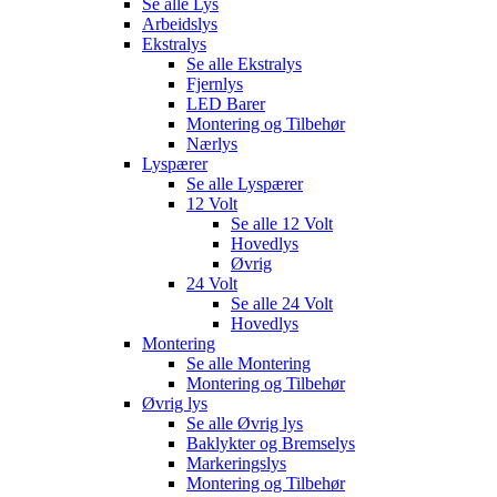
Se alle
Lys
Arbeidslys
Ekstralys
Se alle
Ekstralys
Fjernlys
LED Barer
Montering og Tilbehør
Nærlys
Lyspærer
Se alle
Lyspærer
12 Volt
Se alle
12 Volt
Hovedlys
Øvrig
24 Volt
Se alle
24 Volt
Hovedlys
Montering
Se alle
Montering
Montering og Tilbehør
Øvrig lys
Se alle
Øvrig lys
Baklykter og Bremselys
Markeringslys
Montering og Tilbehør