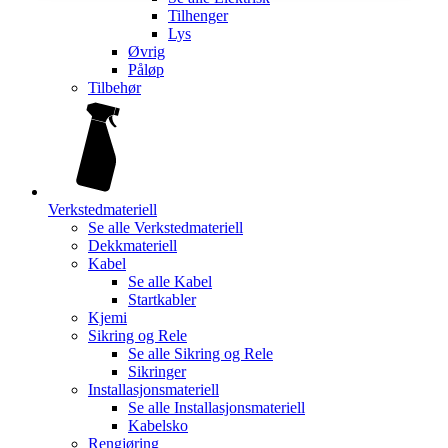
Tilhenger
Lys
Øvrig
Påløp
Tilbehør
Verkstedmateriell
Se alle
Verkstedmateriell
Dekkmateriell
Kabel
Se alle
Kabel
Startkabler
Kjemi
Sikring og Rele
Se alle
Sikring og Rele
Sikringer
Installasjonsmateriell
Se alle
Installasjonsmateriell
Kabelsko
Rengjøring