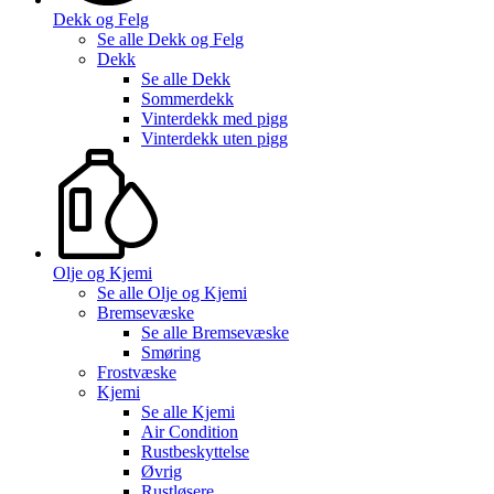
Dekk og Felg
Se alle
Dekk og Felg
Dekk
Se alle
Dekk
Sommerdekk
Vinterdekk med pigg
Vinterdekk uten pigg
Olje og Kjemi
Se alle
Olje og Kjemi
Bremsevæske
Se alle
Bremsevæske
Smøring
Frostvæske
Kjemi
Se alle
Kjemi
Air Condition
Rustbeskyttelse
Øvrig
Rustløsere