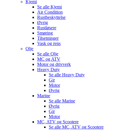
Kjemi
Se alle
Kjemi
Air Condition
Rustbeskyttelse
Øvrig
Rustløsere
Smøring
Tilsetninger
Vask og rens
Olje
Se alle
Olje
MC og ATV
Motor og drivverk
Heavy Duty
Se alle
Heavy Duty
Gir
Motor
Øvrig
Marine
Se alle
Marine
Øvrig
Gir
Motor
MC, ATV og Scootere
Se alle
MC, ATV og Scootere