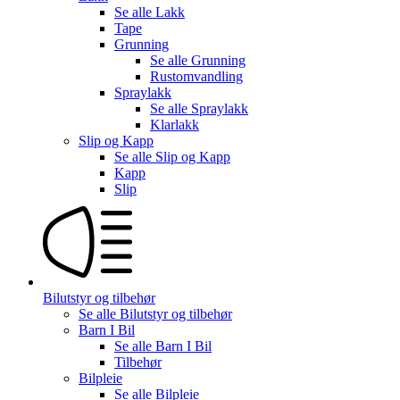
Se alle
Lakk
Tape
Grunning
Se alle
Grunning
Rustomvandling
Spraylakk
Se alle
Spraylakk
Klarlakk
Slip og Kapp
Se alle
Slip og Kapp
Kapp
Slip
Bilutstyr og tilbehør
Se alle
Bilutstyr og tilbehør
Barn I Bil
Se alle
Barn I Bil
Tilbehør
Bilpleie
Se alle
Bilpleie