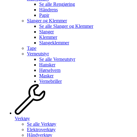
Se alle
Rengjøring
Håndrens
Papir
Slanger og Klemmer
Se alle
Slanger og Klemmer
Slanger
Klemmer
Slangeklemmer
Tape
Verneutstyr
Se alle
Verneutstyr
Hansker
Hørselvern
Masker
Vernebriller
Verktøy
Se alle
Verktøy
Elektroverktøy
Håndverktøy