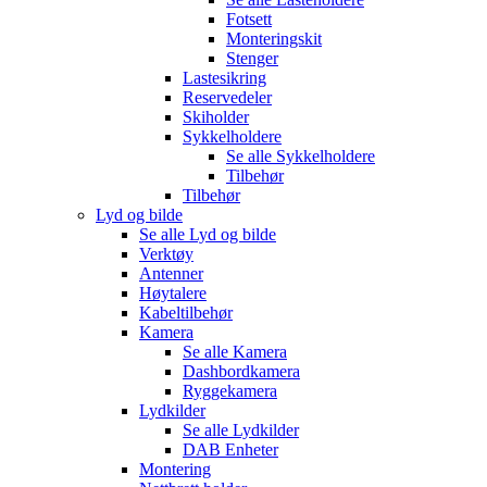
Fotsett
Monteringskit
Stenger
Lastesikring
Reservedeler
Skiholder
Sykkelholdere
Se alle
Sykkelholdere
Tilbehør
Tilbehør
Lyd og bilde
Se alle
Lyd og bilde
Verktøy
Antenner
Høytalere
Kabeltilbehør
Kamera
Se alle
Kamera
Dashbordkamera
Ryggekamera
Lydkilder
Se alle
Lydkilder
DAB Enheter
Montering