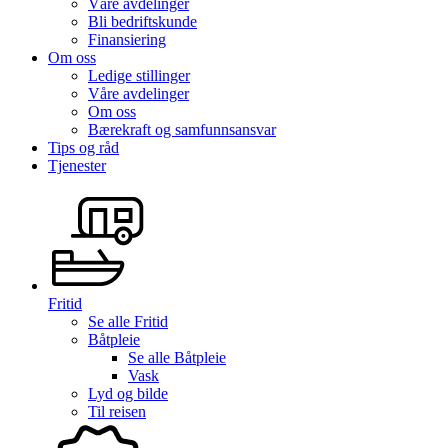
Våre avdelinger
Bli bedriftskunde
Finansiering
Om oss
Ledige stillinger
Våre avdelinger
Om oss
Bærekraft og samfunnsansvar
Tips og råd
Tjenester
Fritid
Se alle
Fritid
Båtpleie
Se alle
Båtpleie
Vask
Lyd og bilde
Til reisen