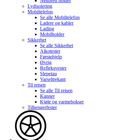
Nettbrett holder
Lydisolering
Mobiltelefon
Se alle
Mobiltelefon
Ladere og kabler
Lading
Mobilholder
Sikkerhet
Se alle
Sikkerhet
Alkotester
Førstehjelp
Øvrig
Refleksvester
Slepetau
Varseltrekant
Til reisen
Se alle
Til reisen
Kanner
Kjøle og varmebokser
Tilhengerfester