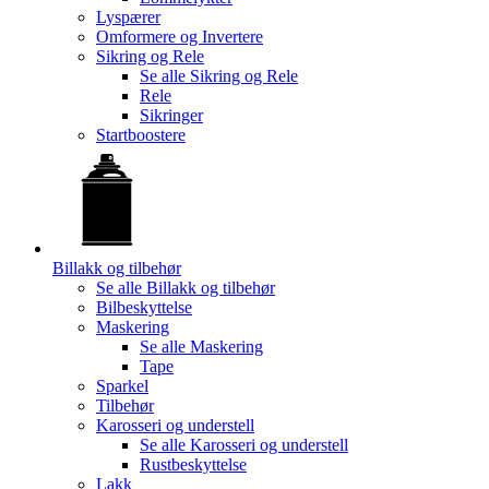
Lyspærer
Omformere og Invertere
Sikring og Rele
Se alle
Sikring og Rele
Rele
Sikringer
Startboostere
Billakk og tilbehør
Se alle
Billakk og tilbehør
Bilbeskyttelse
Maskering
Se alle
Maskering
Tape
Sparkel
Tilbehør
Karosseri og understell
Se alle
Karosseri og understell
Rustbeskyttelse
Lakk