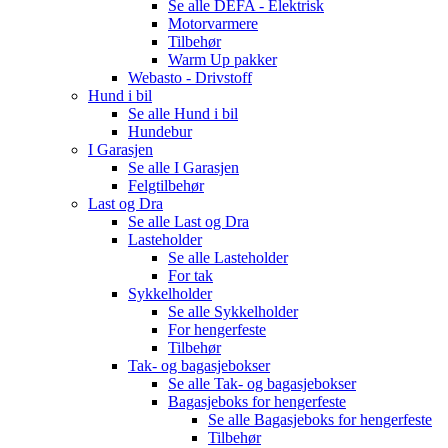
Se alle
DEFA - Elektrisk
Motorvarmere
Tilbehør
Warm Up pakker
Webasto - Drivstoff
Hund i bil
Se alle
Hund i bil
Hundebur
I Garasjen
Se alle
I Garasjen
Felgtilbehør
Last og Dra
Se alle
Last og Dra
Lasteholder
Se alle
Lasteholder
For tak
Sykkelholder
Se alle
Sykkelholder
For hengerfeste
Tilbehør
Tak- og bagasjebokser
Se alle
Tak- og bagasjebokser
Bagasjeboks for hengerfeste
Se alle
Bagasjeboks for hengerfeste
Tilbehør