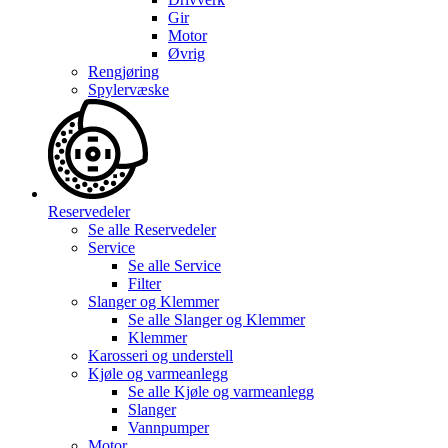
Gir
Motor
Øvrig
Rengjøring
Spylervæske
Reservedeler
Se alle
Reservedeler
Service
Se alle
Service
Filter
Slanger og Klemmer
Se alle
Slanger og Klemmer
Klemmer
Karosseri og understell
Kjøle og varmeanlegg
Se alle
Kjøle og varmeanlegg
Slanger
Vannpumper
Motor