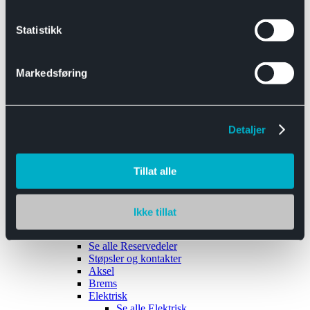
Se alle
Interiør
Sikkerhetsbelte
Statistikk
Tanklokk
Vindusviskere
Markedsføring
Detaljer
Tilhengere
Se alle
Tilhengere
Biltransport
Tillat alle
Maskinhenger
Yrkeshenger
Båthengere
Skaphengere
Ikke tillat
Varehengere
Reservedeler
Se alle
Reservedeler
Støpsler og kontakter
Aksel
Brems
Elektrisk
Se alle
Elektrisk