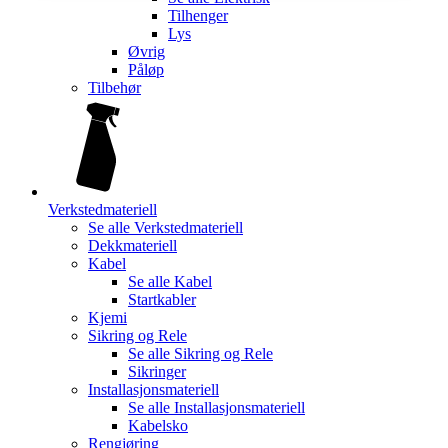
Tilhenger
Lys
Øvrig
Påløp
Tilbehør
Verkstedmateriell
Se alle
Verkstedmateriell
Dekkmateriell
Kabel
Se alle
Kabel
Startkabler
Kjemi
Sikring og Rele
Se alle
Sikring og Rele
Sikringer
Installasjonsmateriell
Se alle
Installasjonsmateriell
Kabelsko
Rengjøring