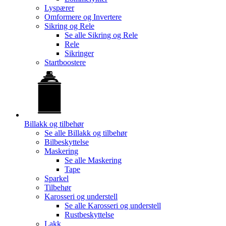
Lyspærer
Omformere og Invertere
Sikring og Rele
Se alle
Sikring og Rele
Rele
Sikringer
Startboostere
Billakk og tilbehør
Se alle
Billakk og tilbehør
Bilbeskyttelse
Maskering
Se alle
Maskering
Tape
Sparkel
Tilbehør
Karosseri og understell
Se alle
Karosseri og understell
Rustbeskyttelse
Lakk