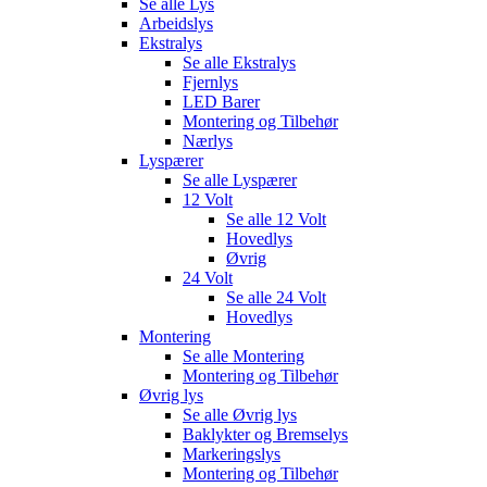
Se alle
Lys
Arbeidslys
Ekstralys
Se alle
Ekstralys
Fjernlys
LED Barer
Montering og Tilbehør
Nærlys
Lyspærer
Se alle
Lyspærer
12 Volt
Se alle
12 Volt
Hovedlys
Øvrig
24 Volt
Se alle
24 Volt
Hovedlys
Montering
Se alle
Montering
Montering og Tilbehør
Øvrig lys
Se alle
Øvrig lys
Baklykter og Bremselys
Markeringslys
Montering og Tilbehør