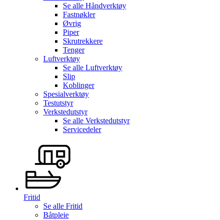
Se alle
Håndverktøy
Fastnøkler
Øvrig
Piper
Skrutrekkere
Tenger
Luftverktøy
Se alle
Luftverktøy
Slip
Koblinger
Spesialverktøy
Testutstyr
Verkstedutstyr
Se alle
Verkstedutstyr
Servicedeler
Fritid
Se alle
Fritid
Båtpleie