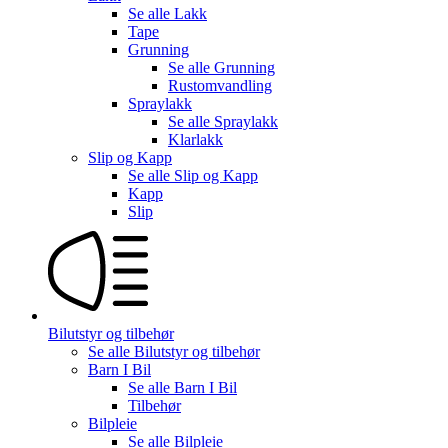
Se alle
Lakk
Tape
Grunning
Se alle
Grunning
Rustomvandling
Spraylakk
Se alle
Spraylakk
Klarlakk
Slip og Kapp
Se alle
Slip og Kapp
Kapp
Slip
Bilutstyr og tilbehør
Se alle
Bilutstyr og tilbehør
Barn I Bil
Se alle
Barn I Bil
Tilbehør
Bilpleie
Se alle
Bilpleie