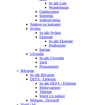
Se alle
Lukt
Wonderbaum
Oppbevaring
Setetrekk
Solbeskyttelse
Snøkost og isskraper
Styling
Se alle
Styling
Eksteriør
Se alle
Eksteriør
Hjulkapsler
Interiør
Utvendig
Se alle
Utvendig
Speil
Presenninger
Bilvarme
Se alle
Bilvarme
DEFA - Elektrisk
Se alle
DEFA - Elektrisk
Motorvarmere
Tilbehør
Warm Up pakker
Webasto - Drivstoff
Hund i bil