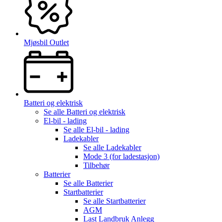
Mjøsbil Outlet
Batteri og elektrisk
Se alle
Batteri og elektrisk
El-bil - lading
Se alle
El-bil - lading
Ladekabler
Se alle
Ladekabler
Mode 3 (for ladestasjon)
Tilbehør
Batterier
Se alle
Batterier
Startbatterier
Se alle
Startbatterier
AGM
Last Landbruk Anlegg