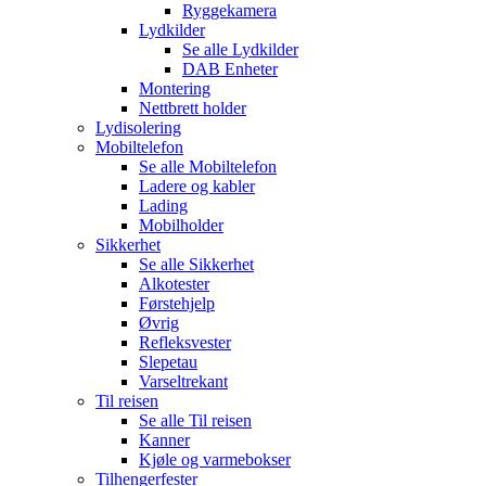
Ryggekamera
Lydkilder
Se alle
Lydkilder
DAB Enheter
Montering
Nettbrett holder
Lydisolering
Mobiltelefon
Se alle
Mobiltelefon
Ladere og kabler
Lading
Mobilholder
Sikkerhet
Se alle
Sikkerhet
Alkotester
Førstehjelp
Øvrig
Refleksvester
Slepetau
Varseltrekant
Til reisen
Se alle
Til reisen
Kanner
Kjøle og varmebokser
Tilhengerfester