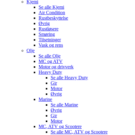
Kjemi
Se alle
Kjemi
Air Condition
Rustbeskyttelse
Øvrig
Rustløsere
Smøring
Tilsetninger
Vask og rens
Olje
Se alle
Olje
MC og ATV
Motor og drivverk
Heavy Duty
Se alle
Heavy Duty
Gir
Motor
Øvrig
Marine
Se alle
Marine
Øvrig
Gir
Motor
MC, ATV og Scootere
Se alle
MC, ATV og Scootere