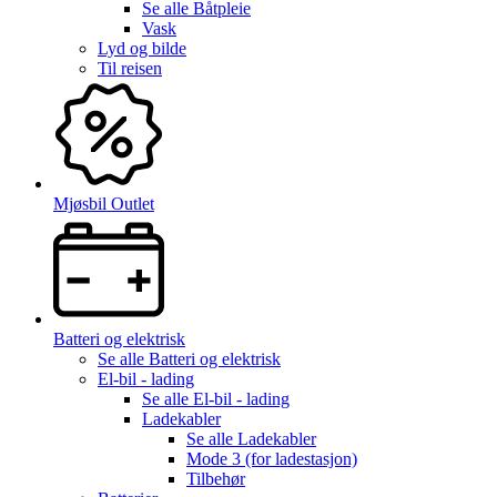
Se alle
Båtpleie
Vask
Lyd og bilde
Til reisen
Mjøsbil Outlet
Batteri og elektrisk
Se alle
Batteri og elektrisk
El-bil - lading
Se alle
El-bil - lading
Ladekabler
Se alle
Ladekabler
Mode 3 (for ladestasjon)
Tilbehør