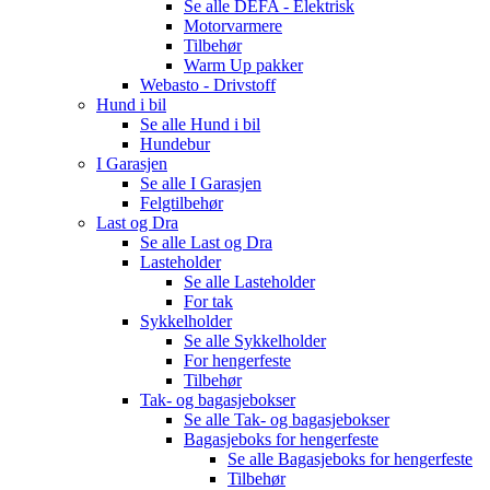
Se alle
DEFA - Elektrisk
Motorvarmere
Tilbehør
Warm Up pakker
Webasto - Drivstoff
Hund i bil
Se alle
Hund i bil
Hundebur
I Garasjen
Se alle
I Garasjen
Felgtilbehør
Last og Dra
Se alle
Last og Dra
Lasteholder
Se alle
Lasteholder
For tak
Sykkelholder
Se alle
Sykkelholder
For hengerfeste
Tilbehør
Tak- og bagasjebokser
Se alle
Tak- og bagasjebokser
Bagasjeboks for hengerfeste
Se alle
Bagasjeboks for hengerfeste
Tilbehør