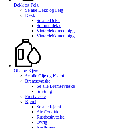
Dekk og Felg
Se alle
Dekk og Felg
Dekk
Se alle
Dekk
Sommerdekk
Vinterdekk med pigg
Vinterdekk uten pigg
Olje og Kjemi
Se alle
Olje og Kjemi
Bremsevæske
Se alle
Bremsevæske
Smøring
Frostvæske
Kjemi
Se alle
Kjemi
Air Condition
Rustbeskyttelse
Øvrig
Rustløsere