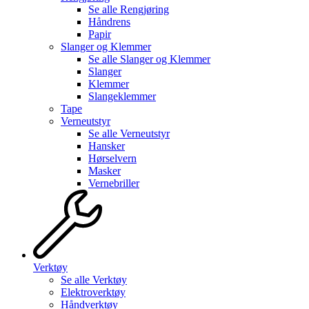
Se alle
Rengjøring
Håndrens
Papir
Slanger og Klemmer
Se alle
Slanger og Klemmer
Slanger
Klemmer
Slangeklemmer
Tape
Verneutstyr
Se alle
Verneutstyr
Hansker
Hørselvern
Masker
Vernebriller
Verktøy
Se alle
Verktøy
Elektroverktøy
Håndverktøy