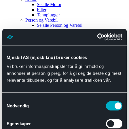
Se alle
Motor
Filter
Tennplugger
Person og Varebil
Se alle
Person og Varebil
Brems
Elektrisk
Bremser
Motor og drivverk
Universal
Se alle
Universal
Mjøsbil AS (mjosbil.no) bruker cookies
Bremsedeler
Vi bruker informasjonskapsler for å gi innhold og
Se alle
Bremsedeler
Bremsenippler
annonser et personlig preg, for å gi deg de beste og mest
Drivline og motor
relevante tilbudene, og for å analysere trafikken vår.
Se alle
Drivline og motor
Bensinpumpe
Eksosanlegg
Se alle
Eksosanlegg
Samtykkevalg
Reparasjonsmateriell
Nødvendig
Eksteriør
Se alle
Eksteriør
Horn og Tuter
Egenskaper
Speil
Interiør