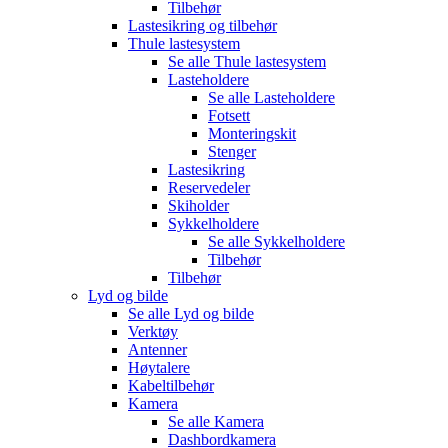
Tilbehør
Lastesikring og tilbehør
Thule lastesystem
Se alle
Thule lastesystem
Lasteholdere
Se alle
Lasteholdere
Fotsett
Monteringskit
Stenger
Lastesikring
Reservedeler
Skiholder
Sykkelholdere
Se alle
Sykkelholdere
Tilbehør
Tilbehør
Lyd og bilde
Se alle
Lyd og bilde
Verktøy
Antenner
Høytalere
Kabeltilbehør
Kamera
Se alle
Kamera
Dashbordkamera