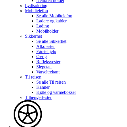
Nettbrett holder
Lydisolering
Mobiltelefon
Se alle
Mobiltelefon
Ladere og kabler
Lading
Mobilholder
Sikkerhet
Se alle
Sikkerhet
Alkotester
Førstehjelp
Øvrig
Refleksvester
Slepetau
Varseltrekant
Til reisen
Se alle
Til reisen
Kanner
Kjøle og varmebokser
Tilhengerfester