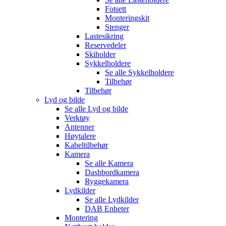
Fotsett
Monteringskit
Stenger
Lastesikring
Reservedeler
Skiholder
Sykkelholdere
Se alle
Sykkelholdere
Tilbehør
Tilbehør
Lyd og bilde
Se alle
Lyd og bilde
Verktøy
Antenner
Høytalere
Kabeltilbehør
Kamera
Se alle
Kamera
Dashbordkamera
Ryggekamera
Lydkilder
Se alle
Lydkilder
DAB Enheter
Montering