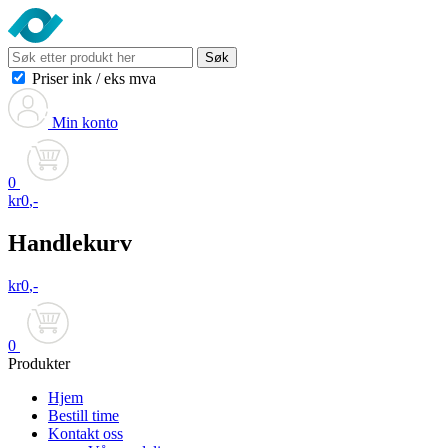
Søk
Priser ink
/
eks mva
Min konto
0
kr
0
,-
Handlekurv
kr
0
,-
0
Produkter
Hjem
Bestill time
Kontakt oss