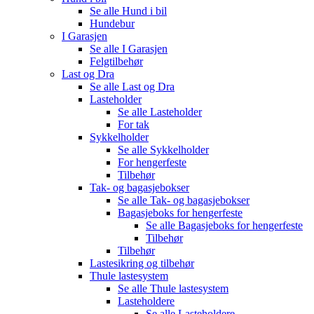
Se alle
Hund i bil
Hundebur
I Garasjen
Se alle
I Garasjen
Felgtilbehør
Last og Dra
Se alle
Last og Dra
Lasteholder
Se alle
Lasteholder
For tak
Sykkelholder
Se alle
Sykkelholder
For hengerfeste
Tilbehør
Tak- og bagasjebokser
Se alle
Tak- og bagasjebokser
Bagasjeboks for hengerfeste
Se alle
Bagasjeboks for hengerfeste
Tilbehør
Tilbehør
Lastesikring og tilbehør
Thule lastesystem
Se alle
Thule lastesystem
Lasteholdere
Se alle
Lasteholdere