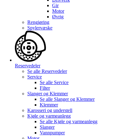
Gir
Motor
Øvrig
Rengjøring
Spylervæske
Reservedeler
Se alle
Reservedeler
Service
Se alle
Service
Filter
Slanger og Klemmer
Se alle
Slanger og Klemmer
Klemmer
Karosseri og understell
Kjøle og varmeanlegg
Se alle
Kjøle og varmeanlegg
Slanger
Vannpumper
Motor