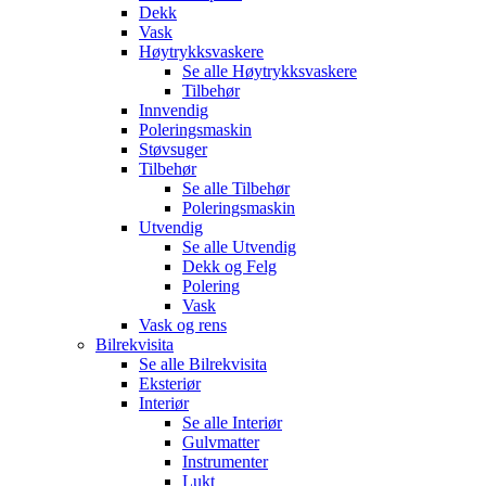
Dekk
Vask
Høytrykksvaskere
Se alle
Høytrykksvaskere
Tilbehør
Innvendig
Poleringsmaskin
Støvsuger
Tilbehør
Se alle
Tilbehør
Poleringsmaskin
Utvendig
Se alle
Utvendig
Dekk og Felg
Polering
Vask
Vask og rens
Bilrekvisita
Se alle
Bilrekvisita
Eksteriør
Interiør
Se alle
Interiør
Gulvmatter
Instrumenter
Lukt