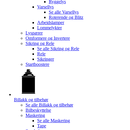
Ryggelys
Varsellys
Se alle
Varsellys
Roterende og Blitz
Arbeidslamper
Lommelykter
Lyspærer
Omformere og Invertere
Sikring og Rele
Se alle
Sikring og Rele
Rele
Sikringer
Startboostere
Billakk og tilbehør
Se alle
Billakk og tilbehør
Bilbeskyttelse
Maskering
Se alle
Maskering
Tape