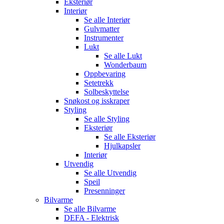
Eksteriør
Interiør
Se alle
Interiør
Gulvmatter
Instrumenter
Lukt
Se alle
Lukt
Wonderbaum
Oppbevaring
Setetrekk
Solbeskyttelse
Snøkost og isskraper
Styling
Se alle
Styling
Eksteriør
Se alle
Eksteriør
Hjulkapsler
Interiør
Utvendig
Se alle
Utvendig
Speil
Presenninger
Bilvarme
Se alle
Bilvarme
DEFA - Elektrisk