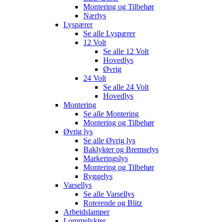
Montering og Tilbehør
Nærlys
Lyspærer
Se alle
Lyspærer
12 Volt
Se alle
12 Volt
Hovedlys
Øvrig
24 Volt
Se alle
24 Volt
Hovedlys
Montering
Se alle
Montering
Montering og Tilbehør
Øvrig lys
Se alle
Øvrig lys
Baklykter og Bremselys
Markeringslys
Montering og Tilbehør
Ryggelys
Varsellys
Se alle
Varsellys
Roterende og Blitz
Arbeidslamper
Lommelykter