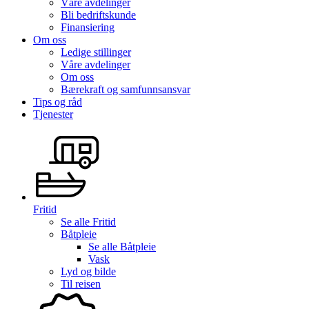
Våre avdelinger
Bli bedriftskunde
Finansiering
Om oss
Ledige stillinger
Våre avdelinger
Om oss
Bærekraft og samfunnsansvar
Tips og råd
Tjenester
Fritid
Se alle
Fritid
Båtpleie
Se alle
Båtpleie
Vask
Lyd og bilde
Til reisen