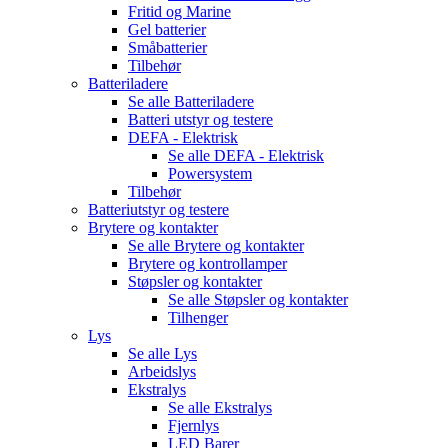
Fritid og Marine
Gel batterier
Småbatterier
Tilbehør
Batteriladere
Se alle
Batteriladere
Batteri utstyr og testere
DEFA - Elektrisk
Se alle
DEFA - Elektrisk
Powersystem
Tilbehør
Batteriutstyr og testere
Brytere og kontakter
Se alle
Brytere og kontakter
Brytere og kontrollamper
Støpsler og kontakter
Se alle
Støpsler og kontakter
Tilhenger
Lys
Se alle
Lys
Arbeidslys
Ekstralys
Se alle
Ekstralys
Fjernlys
LED Barer