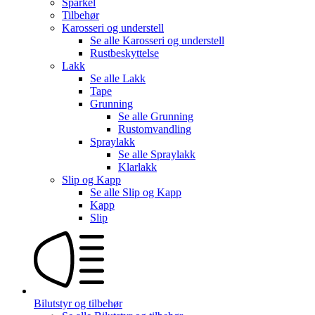
Sparkel
Tilbehør
Karosseri og understell
Se alle
Karosseri og understell
Rustbeskyttelse
Lakk
Se alle
Lakk
Tape
Grunning
Se alle
Grunning
Rustomvandling
Spraylakk
Se alle
Spraylakk
Klarlakk
Slip og Kapp
Se alle
Slip og Kapp
Kapp
Slip
Bilutstyr og tilbehør