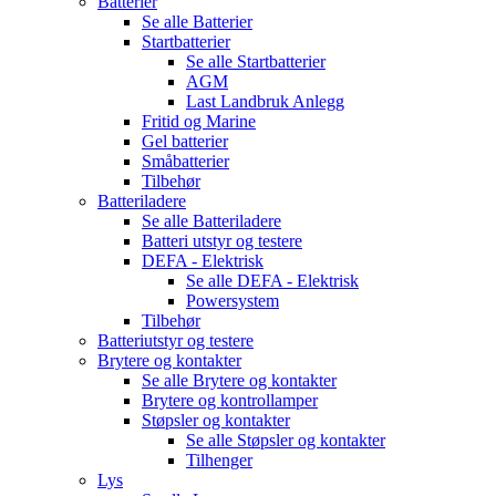
Batterier
Se alle
Batterier
Startbatterier
Se alle
Startbatterier
AGM
Last Landbruk Anlegg
Fritid og Marine
Gel batterier
Småbatterier
Tilbehør
Batteriladere
Se alle
Batteriladere
Batteri utstyr og testere
DEFA - Elektrisk
Se alle
DEFA - Elektrisk
Powersystem
Tilbehør
Batteriutstyr og testere
Brytere og kontakter
Se alle
Brytere og kontakter
Brytere og kontrollamper
Støpsler og kontakter
Se alle
Støpsler og kontakter
Tilhenger
Lys