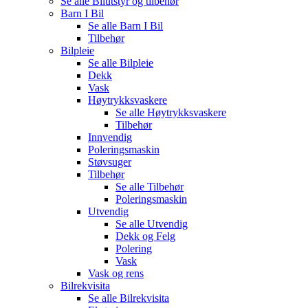
Se alle
Bilutstyr og tilbehør
Barn I Bil
Se alle
Barn I Bil
Tilbehør
Bilpleie
Se alle
Bilpleie
Dekk
Vask
Høytrykksvaskere
Se alle
Høytrykksvaskere
Tilbehør
Innvendig
Poleringsmaskin
Støvsuger
Tilbehør
Se alle
Tilbehør
Poleringsmaskin
Utvendig
Se alle
Utvendig
Dekk og Felg
Polering
Vask
Vask og rens
Bilrekvisita
Se alle
Bilrekvisita