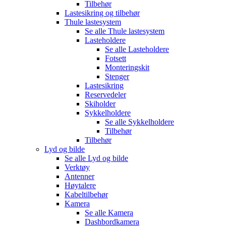
Tilbehør
Lastesikring og tilbehør
Thule lastesystem
Se alle
Thule lastesystem
Lasteholdere
Se alle
Lasteholdere
Fotsett
Monteringskit
Stenger
Lastesikring
Reservedeler
Skiholder
Sykkelholdere
Se alle
Sykkelholdere
Tilbehør
Tilbehør
Lyd og bilde
Se alle
Lyd og bilde
Verktøy
Antenner
Høytalere
Kabeltilbehør
Kamera
Se alle
Kamera
Dashbordkamera