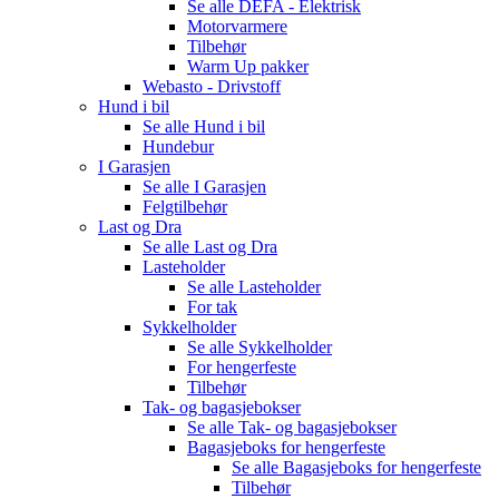
Se alle
DEFA - Elektrisk
Motorvarmere
Tilbehør
Warm Up pakker
Webasto - Drivstoff
Hund i bil
Se alle
Hund i bil
Hundebur
I Garasjen
Se alle
I Garasjen
Felgtilbehør
Last og Dra
Se alle
Last og Dra
Lasteholder
Se alle
Lasteholder
For tak
Sykkelholder
Se alle
Sykkelholder
For hengerfeste
Tilbehør
Tak- og bagasjebokser
Se alle
Tak- og bagasjebokser
Bagasjeboks for hengerfeste
Se alle
Bagasjeboks for hengerfeste
Tilbehør