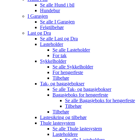
Se alle
Hund i bil
Hundebur
I Garasjen
Se alle
I Garasjen
Felgtilbehør
Last og Dra
Se alle
Last og Dra
Lasteholder
Se alle
Lasteholder
For tak
Sykkelholder
Se alle
Sykkelholder
For hengerfeste
Tilbehør
Tak- og bagasjebokser
Se alle
Tak- og bagasjebokser
Bagasjeboks for hengerfeste
Se alle
Bagasjeboks for hengerfeste
Tilbehør
Tilbehør
Lastesikring og tilbehør
Thule lastesystem
Se alle
Thule lastesystem
Lasteholdere
Se alle
Lasteholdere