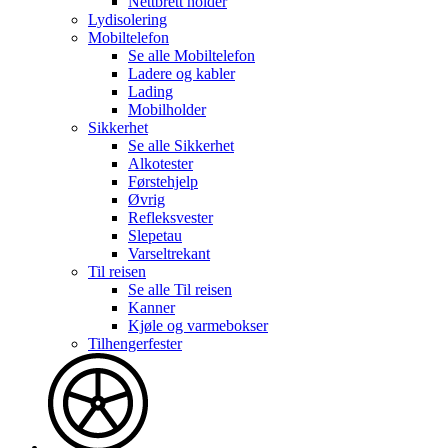
Nettbrett holder
Lydisolering
Mobiltelefon
Se alle
Mobiltelefon
Ladere og kabler
Lading
Mobilholder
Sikkerhet
Se alle
Sikkerhet
Alkotester
Førstehjelp
Øvrig
Refleksvester
Slepetau
Varseltrekant
Til reisen
Se alle
Til reisen
Kanner
Kjøle og varmebokser
Tilhengerfester