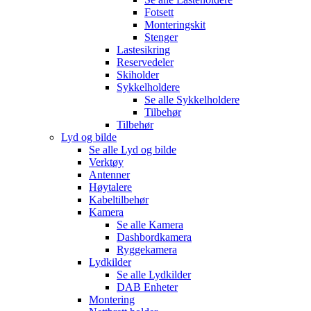
Fotsett
Monteringskit
Stenger
Lastesikring
Reservedeler
Skiholder
Sykkelholdere
Se alle
Sykkelholdere
Tilbehør
Tilbehør
Lyd og bilde
Se alle
Lyd og bilde
Verktøy
Antenner
Høytalere
Kabeltilbehør
Kamera
Se alle
Kamera
Dashbordkamera
Ryggekamera
Lydkilder
Se alle
Lydkilder
DAB Enheter
Montering