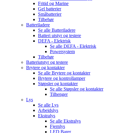
Fritid og Marine
Gel batterier
Småbatterier
Tilbehør
Batteriladere
Se alle
Batteriladere
Batteri utstyr og testere
DEFA - Elektrisk
Se alle
DEFA - Elektrisk
Powersystem
Tilbehør
Batteriutstyr og testere
Brytere og kontakter
Se alle
Brytere og kontakter
Brytere og kontrollamper
Støpsler og kontakter
Se alle
Støpsler og kontakter
Tilhenger
Lys
Se alle
Lys
Arbeidslys
Ekstralys
Se alle
Ekstralys
Fjernlys
LED Barer