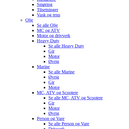
Smøring
Tilsetninger
Vask og rens
Olje
Se alle
Olje
MC og ATV
Motor og drivverk
Heavy Duty
Se alle
Heavy Duty
Gir
Motor
Øvrig
Marine
Se alle
Marine
Øvrig
Gir
Motor
MC, ATV og Scootere
Se alle
MC, ATV og Scootere
Gir
Motor
Øvrig
Person og Vare
Se alle
Person og Vare
Drivverk