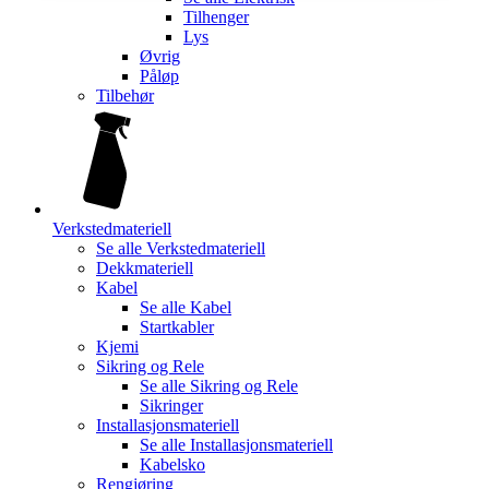
Tilhenger
Lys
Øvrig
Påløp
Tilbehør
Verkstedmateriell
Se alle
Verkstedmateriell
Dekkmateriell
Kabel
Se alle
Kabel
Startkabler
Kjemi
Sikring og Rele
Se alle
Sikring og Rele
Sikringer
Installasjonsmateriell
Se alle
Installasjonsmateriell
Kabelsko
Rengjøring