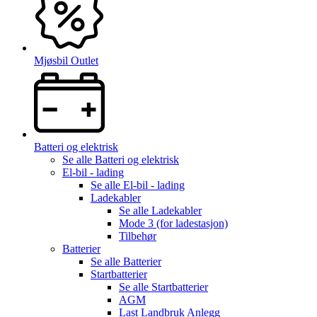
Mjøsbil Outlet
Batteri og elektrisk
Se alle
Batteri og elektrisk
El-bil - lading
Se alle
El-bil - lading
Ladekabler
Se alle
Ladekabler
Mode 3 (for ladestasjon)
Tilbehør
Batterier
Se alle
Batterier
Startbatterier
Se alle
Startbatterier
AGM
Last Landbruk Anlegg