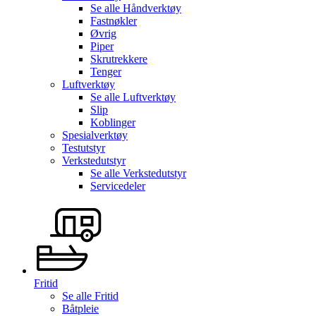
Se alle
Håndverktøy
Fastnøkler
Øvrig
Piper
Skrutrekkere
Tenger
Luftverktøy
Se alle
Luftverktøy
Slip
Koblinger
Spesialverktøy
Testutstyr
Verkstedutstyr
Se alle
Verkstedutstyr
Servicedeler
Fritid
Se alle
Fritid
Båtpleie