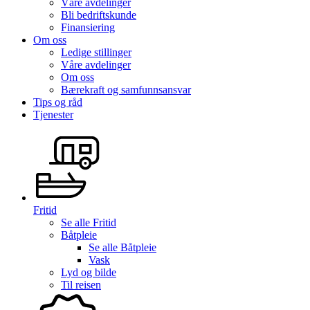
Våre avdelinger
Bli bedriftskunde
Finansiering
Om oss
Ledige stillinger
Våre avdelinger
Om oss
Bærekraft og samfunnsansvar
Tips og råd
Tjenester
Fritid
Se alle
Fritid
Båtpleie
Se alle
Båtpleie
Vask
Lyd og bilde
Til reisen