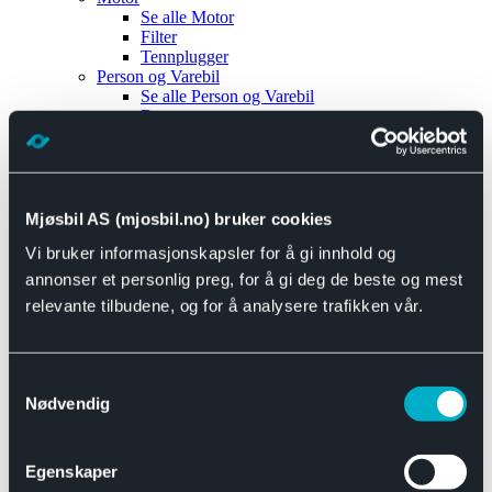
Se alle
Motor
Filter
Tennplugger
Person og Varebil
Se alle
Person og Varebil
Brems
Elektrisk
Bremser
Motor og drivverk
Universal
Se alle
Universal
Mjøsbil AS (mjosbil.no) bruker cookies
Bremsedeler
Vi bruker informasjonskapsler for å gi innhold og
Se alle
Bremsedeler
Bremsenippler
annonser et personlig preg, for å gi deg de beste og mest
Drivline og motor
relevante tilbudene, og for å analysere trafikken vår.
Se alle
Drivline og motor
Bensinpumpe
Eksosanlegg
Se alle
Eksosanlegg
Samtykkevalg
Reparasjonsmateriell
Nødvendig
Eksteriør
Se alle
Eksteriør
Horn og Tuter
Egenskaper
Speil
Interiør