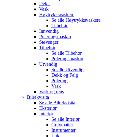
Dekk
Vask
Høytrykksvaskere
Se alle
Høytrykksvaskere
Tilbehør
Innvendig
Poleringsmaskin
Støvsuger
Tilbehør
Se alle
Tilbehør
Poleringsmaskin
Utvendig
Se alle
Utvendig
Dekk og Felg
Polering
Vask
Vask og rens
Bilrekvisita
Se alle
Bilrekvisita
Eksteriør
Interiør
Se alle
Interiør
Gulvmatter
Instrumenter
Lukt