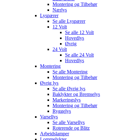
Montering og Tilbehør
Nærlys
Lyspærer
Se alle
Lyspærer
12 Volt
Se alle
12 Volt
Hovedlys
Øvrig
24 Volt
Se alle
24 Volt
Hovedlys
Montering
Se alle
Montering
Montering og Tilbehør
Øvrig lys
Se alle
Øvrig lys
Baklykter og Bremselys
Markeringslys
Montering og Tilbehør
Ryggelys
Varsellys
Se alle
Varsellys
Roterende og Blitz
Arbeidslamper
Lommelykter