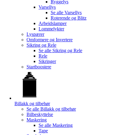
Ryggelys
Varsellys
Se alle
Varsellys
Roterende og Blitz
Arbeidslamper
Lommelykter
Lyspærer
Omformere og Invertere
Sikring og Rele
Se alle
Sikring og Rele
Rele
Sikringer
Startboostere
Billakk og tilbehør
Se alle
Billakk og tilbehør
Bilbeskyttelse
Maskering
Se alle
Maskering
Tape