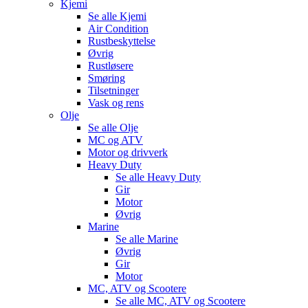
Kjemi
Se alle
Kjemi
Air Condition
Rustbeskyttelse
Øvrig
Rustløsere
Smøring
Tilsetninger
Vask og rens
Olje
Se alle
Olje
MC og ATV
Motor og drivverk
Heavy Duty
Se alle
Heavy Duty
Gir
Motor
Øvrig
Marine
Se alle
Marine
Øvrig
Gir
Motor
MC, ATV og Scootere
Se alle
MC, ATV og Scootere