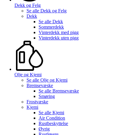
Dekk og Felg
Se alle
Dekk og Felg
Dekk
Se alle
Dekk
Sommerdekk
Vinterdekk med pigg
Vinterdekk uten pigg
Olje og Kjemi
Se alle
Olje og Kjemi
Bremsevæske
Se alle
Bremsevæske
Smøring
Frostvæske
Kjemi
Se alle
Kjemi
Air Condition
Rustbeskyttelse
Øvrig
Rustløsere