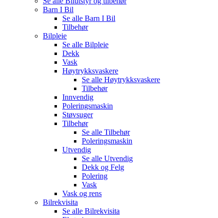
Se alle
Bilutstyr og tilbehør
Barn I Bil
Se alle
Barn I Bil
Tilbehør
Bilpleie
Se alle
Bilpleie
Dekk
Vask
Høytrykksvaskere
Se alle
Høytrykksvaskere
Tilbehør
Innvendig
Poleringsmaskin
Støvsuger
Tilbehør
Se alle
Tilbehør
Poleringsmaskin
Utvendig
Se alle
Utvendig
Dekk og Felg
Polering
Vask
Vask og rens
Bilrekvisita
Se alle
Bilrekvisita