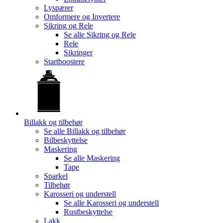
Lyspærer
Omformere og Invertere
Sikring og Rele
Se alle
Sikring og Rele
Rele
Sikringer
Startboostere
Billakk og tilbehør
Se alle
Billakk og tilbehør
Bilbeskyttelse
Maskering
Se alle
Maskering
Tape
Sparkel
Tilbehør
Karosseri og understell
Se alle
Karosseri og understell
Rustbeskyttelse
Lakk