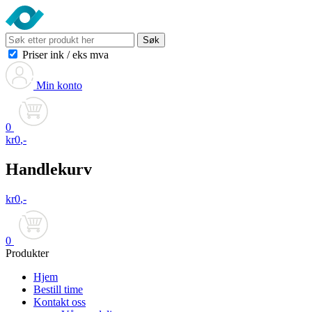
Søk
Priser ink
/
eks mva
Min konto
0
kr
0
,-
Handlekurv
kr
0
,-
0
Produkter
Hjem
Bestill time
Kontakt oss