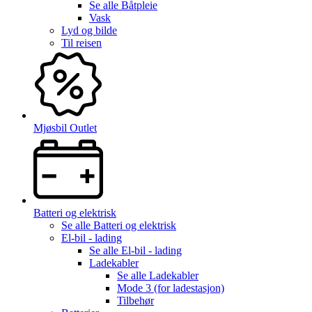
Se alle
Båtpleie
Vask
Lyd og bilde
Til reisen
Mjøsbil Outlet
Batteri og elektrisk
Se alle
Batteri og elektrisk
El-bil - lading
Se alle
El-bil - lading
Ladekabler
Se alle
Ladekabler
Mode 3 (for ladestasjon)
Tilbehør