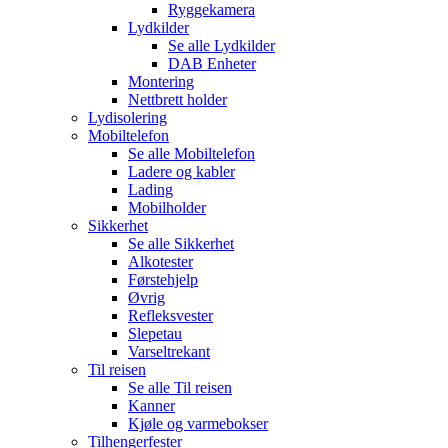
Ryggekamera
Lydkilder
Se alle
Lydkilder
DAB Enheter
Montering
Nettbrett holder
Lydisolering
Mobiltelefon
Se alle
Mobiltelefon
Ladere og kabler
Lading
Mobilholder
Sikkerhet
Se alle
Sikkerhet
Alkotester
Førstehjelp
Øvrig
Refleksvester
Slepetau
Varseltrekant
Til reisen
Se alle
Til reisen
Kanner
Kjøle og varmebokser
Tilhengerfester