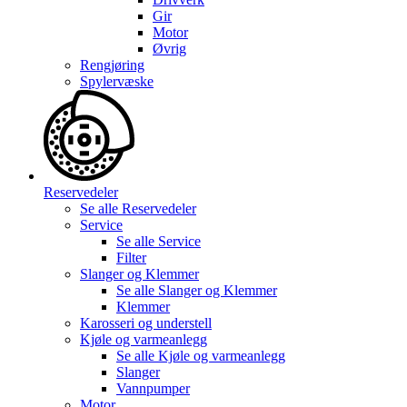
Gir
Motor
Øvrig
Rengjøring
Spylervæske
Reservedeler
Se alle
Reservedeler
Service
Se alle
Service
Filter
Slanger og Klemmer
Se alle
Slanger og Klemmer
Klemmer
Karosseri og understell
Kjøle og varmeanlegg
Se alle
Kjøle og varmeanlegg
Slanger
Vannpumper
Motor