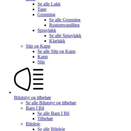
Se alle
Lakk
Tape
Grunning
Se alle
Grunning
Rustomvandling
Spraylakk
Se alle
Spraylakk
Klarlakk
Slip og Kapp
Se alle
Slip og Kapp
Kapp
Slip
Bilutstyr og tilbehør
Se alle
Bilutstyr og tilbehør
Barn I Bil
Se alle
Barn I Bil
Tilbehør
Bilpleie
Se alle
Bilpleie