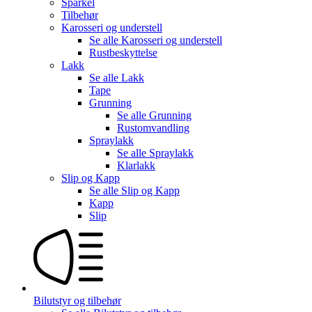
Sparkel
Tilbehør
Karosseri og understell
Se alle
Karosseri og understell
Rustbeskyttelse
Lakk
Se alle
Lakk
Tape
Grunning
Se alle
Grunning
Rustomvandling
Spraylakk
Se alle
Spraylakk
Klarlakk
Slip og Kapp
Se alle
Slip og Kapp
Kapp
Slip
Bilutstyr og tilbehør