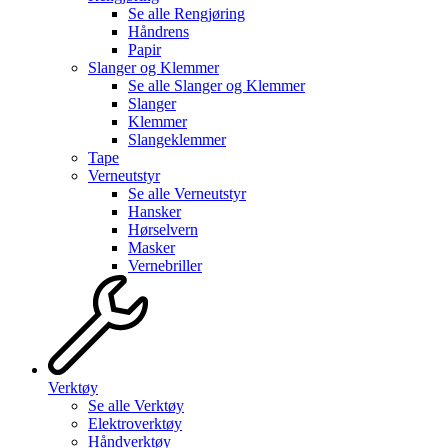
Se alle
Rengjøring
Håndrens
Papir
Slanger og Klemmer
Se alle
Slanger og Klemmer
Slanger
Klemmer
Slangeklemmer
Tape
Verneutstyr
Se alle
Verneutstyr
Hansker
Hørselvern
Masker
Vernebriller
Verktøy
Se alle
Verktøy
Elektroverktøy
Håndverktøy