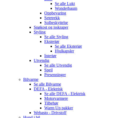
Se alle
Lukt
Wonderbaum
Oppbevaring
Setetrekk
Solbeskyttelse
Snøkost og isskraper
Styling
Se alle
Styling
Eksteriør
Se alle
Eksteriør
Hjulkapsler
Interiør
Utvendig
Se alle
Utvendig
Speil
Presenninger
Bilvarme
Se alle
Bilvarme
DEFA - Elektrisk
Se alle
DEFA - Elektrisk
Motorvarmere
Tilbehør
Warm Up pakker
Webasto - Drivstoff
Hund i bil