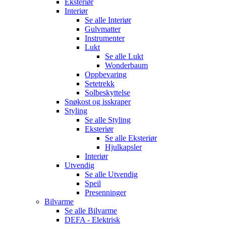
Eksteriør
Interiør
Se alle
Interiør
Gulvmatter
Instrumenter
Lukt
Se alle
Lukt
Wonderbaum
Oppbevaring
Setetrekk
Solbeskyttelse
Snøkost og isskraper
Styling
Se alle
Styling
Eksteriør
Se alle
Eksteriør
Hjulkapsler
Interiør
Utvendig
Se alle
Utvendig
Speil
Presenninger
Bilvarme
Se alle
Bilvarme
DEFA - Elektrisk