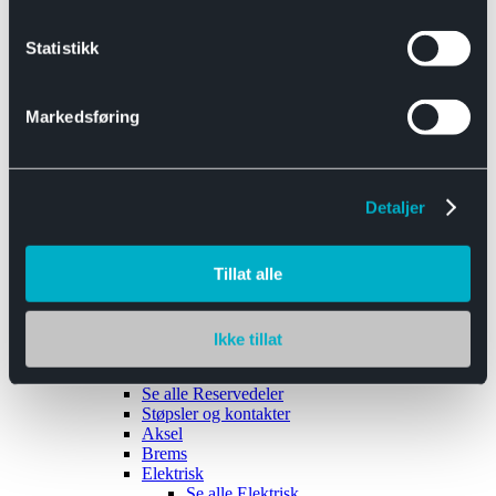
Se alle
Interiør
Sikkerhetsbelte
Statistikk
Tanklokk
Vindusviskere
Markedsføring
Detaljer
Tilhengere
Se alle
Tilhengere
Biltransport
Tillat alle
Maskinhenger
Yrkeshenger
Båthengere
Skaphengere
Ikke tillat
Varehengere
Reservedeler
Se alle
Reservedeler
Støpsler og kontakter
Aksel
Brems
Elektrisk
Se alle
Elektrisk