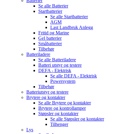
Batterier
Se alle
Batterier
Startbatterier
Se alle
Startbatterier
AGM
Last Landbruk Anlegg
Fritid og Marine
Gel batterier
Småbatterier
Tilbehør
Batteriladere
Se alle
Batteriladere
Batteri utstyr og testere
DEFA - Elektrisk
Se alle
DEFA - Elektrisk
Powersystem
Tilbehør
Batteriutstyr og testere
Brytere og kontakter
Se alle
Brytere og kontakter
Brytere og kontrollamper
Støpsler og kontakter
Se alle
Støpsler og kontakter
Tilhenger
Lys