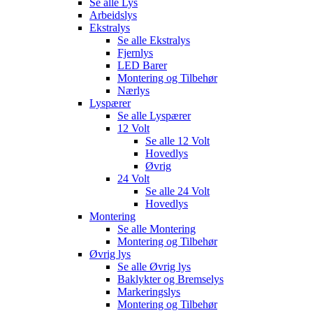
Se alle
Lys
Arbeidslys
Ekstralys
Se alle
Ekstralys
Fjernlys
LED Barer
Montering og Tilbehør
Nærlys
Lyspærer
Se alle
Lyspærer
12 Volt
Se alle
12 Volt
Hovedlys
Øvrig
24 Volt
Se alle
24 Volt
Hovedlys
Montering
Se alle
Montering
Montering og Tilbehør
Øvrig lys
Se alle
Øvrig lys
Baklykter og Bremselys
Markeringslys
Montering og Tilbehør