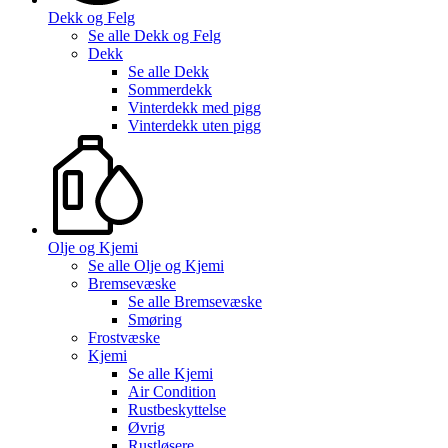
Dekk og Felg
Se alle
Dekk og Felg
Dekk
Se alle
Dekk
Sommerdekk
Vinterdekk med pigg
Vinterdekk uten pigg
Olje og Kjemi
Se alle
Olje og Kjemi
Bremsevæske
Se alle
Bremsevæske
Smøring
Frostvæske
Kjemi
Se alle
Kjemi
Air Condition
Rustbeskyttelse
Øvrig
Rustløsere