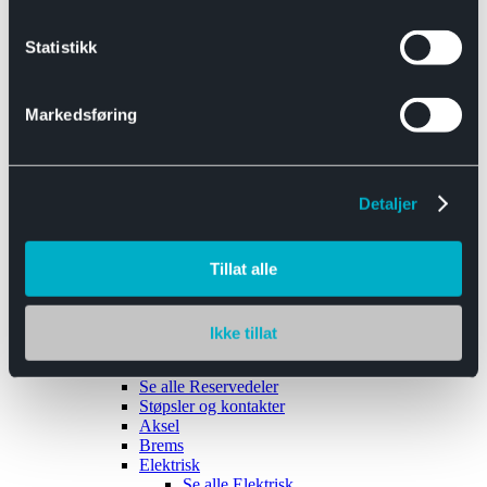
Se alle
Interiør
Sikkerhetsbelte
Statistikk
Tanklokk
Vindusviskere
Markedsføring
Detaljer
Tilhengere
Se alle
Tilhengere
Biltransport
Tillat alle
Maskinhenger
Yrkeshenger
Båthengere
Skaphengere
Ikke tillat
Varehengere
Reservedeler
Se alle
Reservedeler
Støpsler og kontakter
Aksel
Brems
Elektrisk
Se alle
Elektrisk