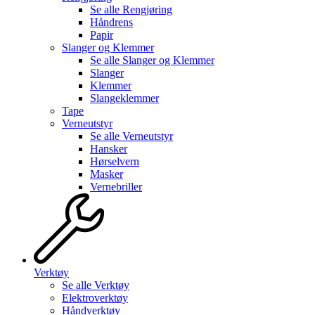
Se alle
Rengjøring
Håndrens
Papir
Slanger og Klemmer
Se alle
Slanger og Klemmer
Slanger
Klemmer
Slangeklemmer
Tape
Verneutstyr
Se alle
Verneutstyr
Hansker
Hørselvern
Masker
Vernebriller
Verktøy
Se alle
Verktøy
Elektroverktøy
Håndverktøy