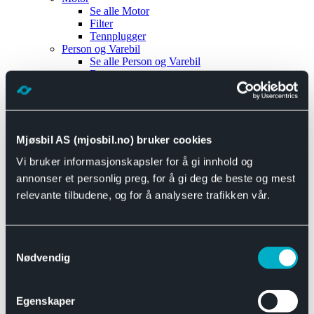
Se alle
Motor
Filter
Tennplugger
Person og Varebil
Se alle
Person og Varebil
Brems
Elektrisk
Bremser
Motor og drivverk
Universal
Se alle
Universal
Mjøsbil AS (mjosbil.no) bruker cookies
Bremsedeler
Vi bruker informasjonskapsler for å gi innhold og
Se alle
Bremsedeler
Bremsenippler
annonser et personlig preg, for å gi deg de beste og mest
Drivline og motor
relevante tilbudene, og for å analysere trafikken vår.
Se alle
Drivline og motor
Bensinpumpe
Eksosanlegg
Se alle
Eksosanlegg
Samtykkevalg
Reparasjonsmateriell
Nødvendig
Eksteriør
Se alle
Eksteriør
Horn og Tuter
Egenskaper
Speil
Interiør