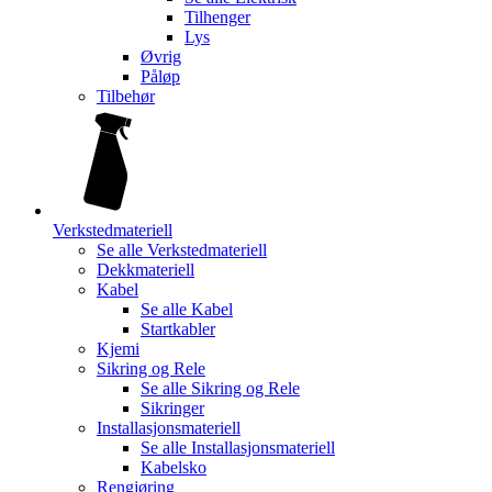
Tilhenger
Lys
Øvrig
Påløp
Tilbehør
Verkstedmateriell
Se alle
Verkstedmateriell
Dekkmateriell
Kabel
Se alle
Kabel
Startkabler
Kjemi
Sikring og Rele
Se alle
Sikring og Rele
Sikringer
Installasjonsmateriell
Se alle
Installasjonsmateriell
Kabelsko
Rengjøring