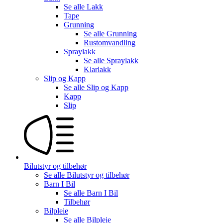
Se alle
Lakk
Tape
Grunning
Se alle
Grunning
Rustomvandling
Spraylakk
Se alle
Spraylakk
Klarlakk
Slip og Kapp
Se alle
Slip og Kapp
Kapp
Slip
Bilutstyr og tilbehør
Se alle
Bilutstyr og tilbehør
Barn I Bil
Se alle
Barn I Bil
Tilbehør
Bilpleie
Se alle
Bilpleie