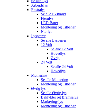
Se alle
Lys
Arbeidslys
Ekstralys
Se alle
Ekstralys
Fjernlys
LED Barer
Montering og Tilbehør
Nærlys
Lyspærer
Se alle
Lyspærer
12 Volt
Se alle
12 Volt
Hovedlys
Øvrig
24 Volt
Se alle
24 Volt
Hovedlys
Montering
Se alle
Montering
Montering og Tilbehør
Øvrig lys
Se alle
Øvrig lys
Baklykter og Bremselys
Markeringslys
Montering og Tilbehør