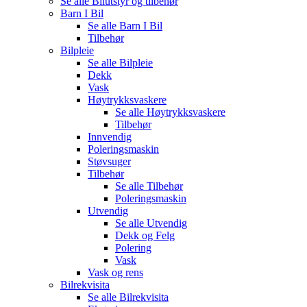
Se alle
Bilutstyr og tilbehør
Barn I Bil
Se alle
Barn I Bil
Tilbehør
Bilpleie
Se alle
Bilpleie
Dekk
Vask
Høytrykksvaskere
Se alle
Høytrykksvaskere
Tilbehør
Innvendig
Poleringsmaskin
Støvsuger
Tilbehør
Se alle
Tilbehør
Poleringsmaskin
Utvendig
Se alle
Utvendig
Dekk og Felg
Polering
Vask
Vask og rens
Bilrekvisita
Se alle
Bilrekvisita