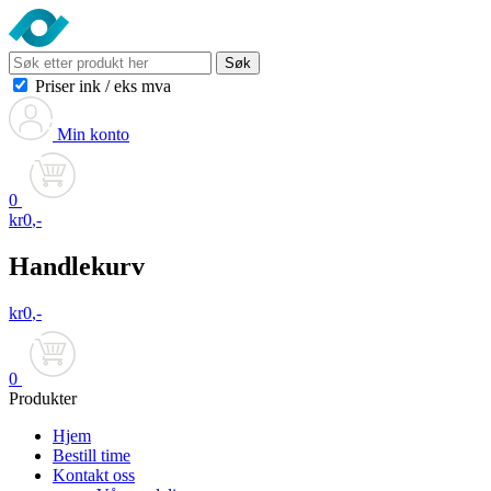
Søk
Priser ink
/
eks mva
Min konto
0
kr
0
,-
Handlekurv
kr
0
,-
0
Produkter
Hjem
Bestill time
Kontakt oss