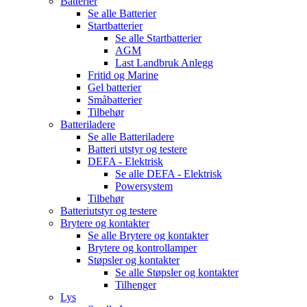
Batterier
Se alle
Batterier
Startbatterier
Se alle
Startbatterier
AGM
Last Landbruk Anlegg
Fritid og Marine
Gel batterier
Småbatterier
Tilbehør
Batteriladere
Se alle
Batteriladere
Batteri utstyr og testere
DEFA - Elektrisk
Se alle
DEFA - Elektrisk
Powersystem
Tilbehør
Batteriutstyr og testere
Brytere og kontakter
Se alle
Brytere og kontakter
Brytere og kontrollamper
Støpsler og kontakter
Se alle
Støpsler og kontakter
Tilhenger
Lys