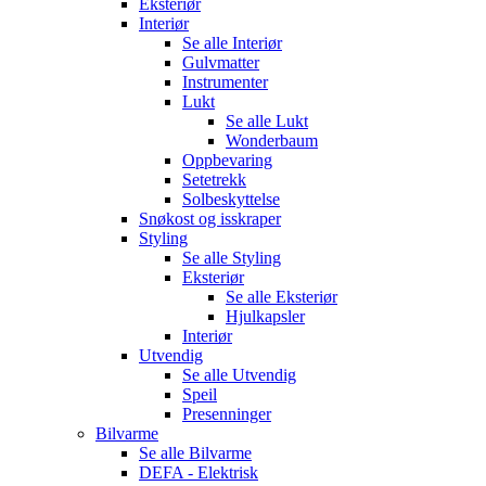
Eksteriør
Interiør
Se alle
Interiør
Gulvmatter
Instrumenter
Lukt
Se alle
Lukt
Wonderbaum
Oppbevaring
Setetrekk
Solbeskyttelse
Snøkost og isskraper
Styling
Se alle
Styling
Eksteriør
Se alle
Eksteriør
Hjulkapsler
Interiør
Utvendig
Se alle
Utvendig
Speil
Presenninger
Bilvarme
Se alle
Bilvarme
DEFA - Elektrisk