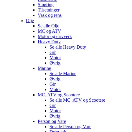
Smøring
Tilsetninger
Vask og rens
Olje
Se alle
Olje
MC og ATV
Motor og drivverk
Heavy Duty
Se alle
Heavy Duty
Gir
Motor
Øvrig
Marine
Se alle
Marine
Øvrig
Gir
Motor
MC, ATV og Scootere
Se alle
MC, ATV og Scootere
Gir
Motor
Øvrig
Person og Vare
Se alle
Person og Vare
Drivverk