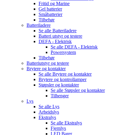
Fritid og Marine
Gel batterier
Småbatterier
Tilbehør
Batteriladere
Se alle
Batteriladere
Batteri utstyr og testere
DEFA - Elektrisk
Se alle
DEFA - Elektrisk
Powersystem
Tilbehør
Batteriutstyr og testere
Brytere og kontakter
Se alle
Brytere og kontakter
Brytere og kontrollamper
Støpsler og kontakter
Se alle
Støpsler og kontakter
Tilhenger
Lys
Se alle
Lys
Arbeidslys
Ekstralys
Se alle
Ekstralys
Fjernlys
LED Barer