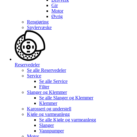
Gir
Motor
Øvrig
Rengjøring
Spylervæske
Reservedeler
Se alle
Reservedeler
Service
Se alle
Service
Filter
Slanger og Klemmer
Se alle
Slanger og Klemmer
Klemmer
Karosseri og understell
Kjøle og varmeanlegg
Se alle
Kjøle og varmeanlegg
Slanger
Vannpumper
Motor