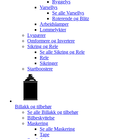
Ryggelys
Varsellys
Se alle
Varsellys
Roterende og Blitz
Arbeidslamper
Lommelykter
Lyspærer
Omformere og Invertere
Sikring og Rele
Se alle
Sikring og Rele
Rele
Sikringer
Startboostere
Billakk og tilbehør
Se alle
Billakk og tilbehør
Bilbeskyttelse
Maskering
Se alle
Maskering
Tape