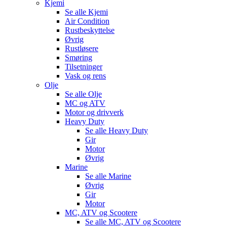
Kjemi
Se alle
Kjemi
Air Condition
Rustbeskyttelse
Øvrig
Rustløsere
Smøring
Tilsetninger
Vask og rens
Olje
Se alle
Olje
MC og ATV
Motor og drivverk
Heavy Duty
Se alle
Heavy Duty
Gir
Motor
Øvrig
Marine
Se alle
Marine
Øvrig
Gir
Motor
MC, ATV og Scootere
Se alle
MC, ATV og Scootere