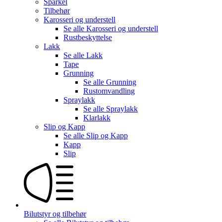
Sparkel
Tilbehør
Karosseri og understell
Se alle
Karosseri og understell
Rustbeskyttelse
Lakk
Se alle
Lakk
Tape
Grunning
Se alle
Grunning
Rustomvandling
Spraylakk
Se alle
Spraylakk
Klarlakk
Slip og Kapp
Se alle
Slip og Kapp
Kapp
Slip
Bilutstyr og tilbehør