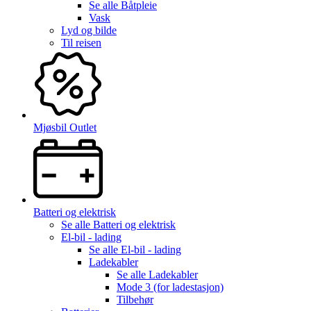
Se alle
Båtpleie
Vask
Lyd og bilde
Til reisen
Mjøsbil Outlet
Batteri og elektrisk
Se alle
Batteri og elektrisk
El-bil - lading
Se alle
El-bil - lading
Ladekabler
Se alle
Ladekabler
Mode 3 (for ladestasjon)
Tilbehør