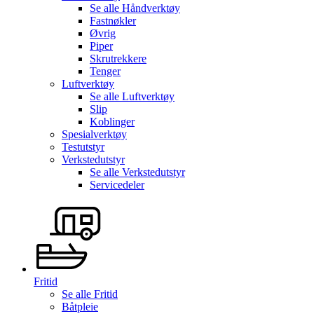
Se alle
Håndverktøy
Fastnøkler
Øvrig
Piper
Skrutrekkere
Tenger
Luftverktøy
Se alle
Luftverktøy
Slip
Koblinger
Spesialverktøy
Testutstyr
Verkstedutstyr
Se alle
Verkstedutstyr
Servicedeler
Fritid
Se alle
Fritid
Båtpleie