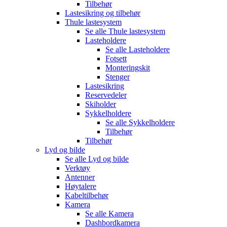
Tilbehør
Lastesikring og tilbehør
Thule lastesystem
Se alle
Thule lastesystem
Lasteholdere
Se alle
Lasteholdere
Fotsett
Monteringskit
Stenger
Lastesikring
Reservedeler
Skiholder
Sykkelholdere
Se alle
Sykkelholdere
Tilbehør
Tilbehør
Lyd og bilde
Se alle
Lyd og bilde
Verktøy
Antenner
Høytalere
Kabeltilbehør
Kamera
Se alle
Kamera
Dashbordkamera