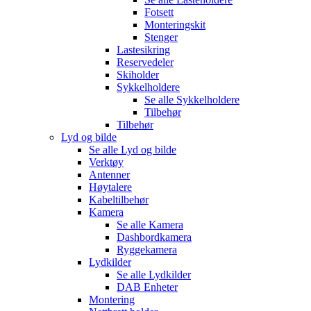
Fotsett
Monteringskit
Stenger
Lastesikring
Reservedeler
Skiholder
Sykkelholdere
Se alle
Sykkelholdere
Tilbehør
Tilbehør
Lyd og bilde
Se alle
Lyd og bilde
Verktøy
Antenner
Høytalere
Kabeltilbehør
Kamera
Se alle
Kamera
Dashbordkamera
Ryggekamera
Lydkilder
Se alle
Lydkilder
DAB Enheter
Montering