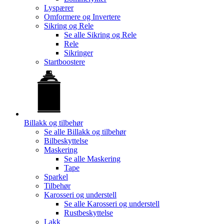
Lyspærer
Omformere og Invertere
Sikring og Rele
Se alle
Sikring og Rele
Rele
Sikringer
Startboostere
Billakk og tilbehør
Se alle
Billakk og tilbehør
Bilbeskyttelse
Maskering
Se alle
Maskering
Tape
Sparkel
Tilbehør
Karosseri og understell
Se alle
Karosseri og understell
Rustbeskyttelse
Lakk