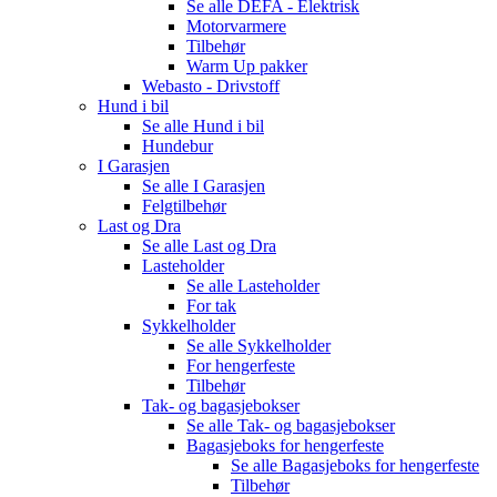
Se alle
DEFA - Elektrisk
Motorvarmere
Tilbehør
Warm Up pakker
Webasto - Drivstoff
Hund i bil
Se alle
Hund i bil
Hundebur
I Garasjen
Se alle
I Garasjen
Felgtilbehør
Last og Dra
Se alle
Last og Dra
Lasteholder
Se alle
Lasteholder
For tak
Sykkelholder
Se alle
Sykkelholder
For hengerfeste
Tilbehør
Tak- og bagasjebokser
Se alle
Tak- og bagasjebokser
Bagasjeboks for hengerfeste
Se alle
Bagasjeboks for hengerfeste
Tilbehør