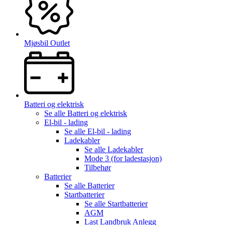
Mjøsbil Outlet
Batteri og elektrisk
Se alle
Batteri og elektrisk
El-bil - lading
Se alle
El-bil - lading
Ladekabler
Se alle
Ladekabler
Mode 3 (for ladestasjon)
Tilbehør
Batterier
Se alle
Batterier
Startbatterier
Se alle
Startbatterier
AGM
Last Landbruk Anlegg