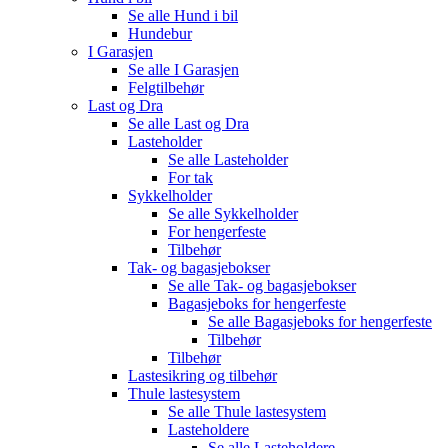
Se alle
Hund i bil
Hundebur
I Garasjen
Se alle
I Garasjen
Felgtilbehør
Last og Dra
Se alle
Last og Dra
Lasteholder
Se alle
Lasteholder
For tak
Sykkelholder
Se alle
Sykkelholder
For hengerfeste
Tilbehør
Tak- og bagasjebokser
Se alle
Tak- og bagasjebokser
Bagasjeboks for hengerfeste
Se alle
Bagasjeboks for hengerfeste
Tilbehør
Tilbehør
Lastesikring og tilbehør
Thule lastesystem
Se alle
Thule lastesystem
Lasteholdere
Se alle
Lasteholdere