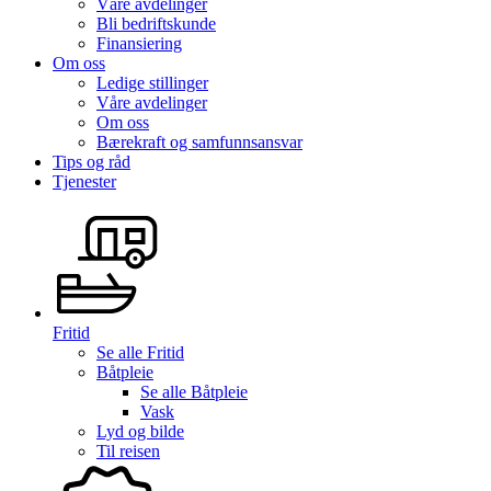
Våre avdelinger
Bli bedriftskunde
Finansiering
Om oss
Ledige stillinger
Våre avdelinger
Om oss
Bærekraft og samfunnsansvar
Tips og råd
Tjenester
Fritid
Se alle
Fritid
Båtpleie
Se alle
Båtpleie
Vask
Lyd og bilde
Til reisen