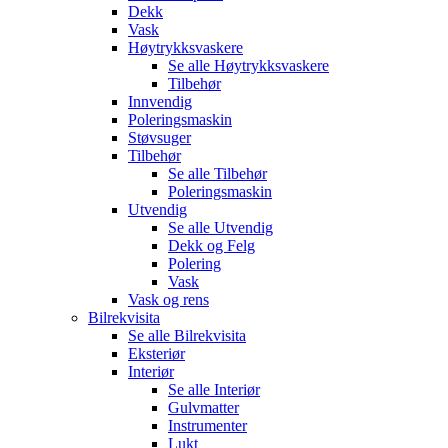
Dekk
Vask
Høytrykksvaskere
Se alle
Høytrykksvaskere
Tilbehør
Innvendig
Poleringsmaskin
Støvsuger
Tilbehør
Se alle
Tilbehør
Poleringsmaskin
Utvendig
Se alle
Utvendig
Dekk og Felg
Polering
Vask
Vask og rens
Bilrekvisita
Se alle
Bilrekvisita
Eksteriør
Interiør
Se alle
Interiør
Gulvmatter
Instrumenter
Lukt