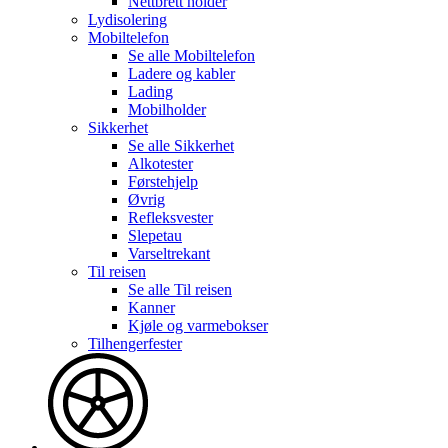
Nettbrett holder
Lydisolering
Mobiltelefon
Se alle
Mobiltelefon
Ladere og kabler
Lading
Mobilholder
Sikkerhet
Se alle
Sikkerhet
Alkotester
Førstehjelp
Øvrig
Refleksvester
Slepetau
Varseltrekant
Til reisen
Se alle
Til reisen
Kanner
Kjøle og varmebokser
Tilhengerfester