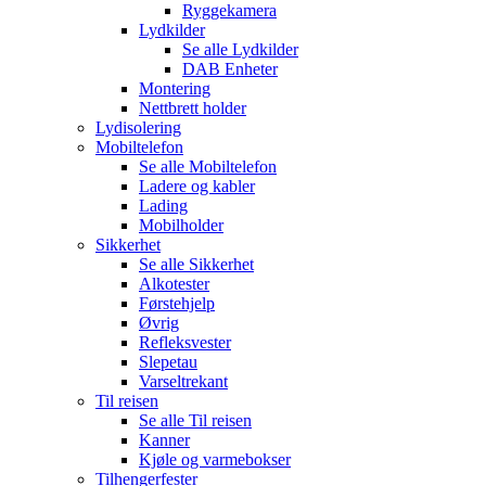
Ryggekamera
Lydkilder
Se alle
Lydkilder
DAB Enheter
Montering
Nettbrett holder
Lydisolering
Mobiltelefon
Se alle
Mobiltelefon
Ladere og kabler
Lading
Mobilholder
Sikkerhet
Se alle
Sikkerhet
Alkotester
Førstehjelp
Øvrig
Refleksvester
Slepetau
Varseltrekant
Til reisen
Se alle
Til reisen
Kanner
Kjøle og varmebokser
Tilhengerfester