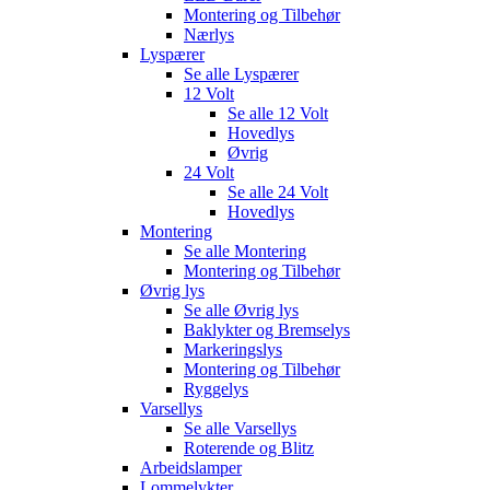
Montering og Tilbehør
Nærlys
Lyspærer
Se alle
Lyspærer
12 Volt
Se alle
12 Volt
Hovedlys
Øvrig
24 Volt
Se alle
24 Volt
Hovedlys
Montering
Se alle
Montering
Montering og Tilbehør
Øvrig lys
Se alle
Øvrig lys
Baklykter og Bremselys
Markeringslys
Montering og Tilbehør
Ryggelys
Varsellys
Se alle
Varsellys
Roterende og Blitz
Arbeidslamper
Lommelykter