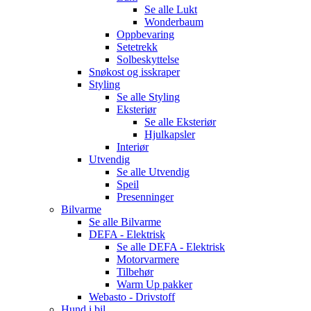
Se alle
Lukt
Wonderbaum
Oppbevaring
Setetrekk
Solbeskyttelse
Snøkost og isskraper
Styling
Se alle
Styling
Eksteriør
Se alle
Eksteriør
Hjulkapsler
Interiør
Utvendig
Se alle
Utvendig
Speil
Presenninger
Bilvarme
Se alle
Bilvarme
DEFA - Elektrisk
Se alle
DEFA - Elektrisk
Motorvarmere
Tilbehør
Warm Up pakker
Webasto - Drivstoff
Hund i bil